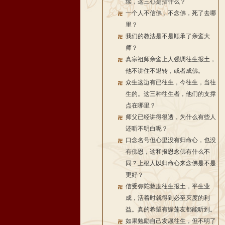
续，这三心是指什么？
一个人不信佛，不念佛，死了去哪
里？
我们的教法是不是顺承了亲鸾大
师？
真宗祖师亲鸾上人强调往生报土，
他不讲住不退转，或者成佛。
众生这边有已往生，今往生，当往
生的。这三种往生者，他们的支撑
点在哪里？
师父已经讲得很透，为什么有些人
还听不明白呢？
口念名号但心里没有归命心，也没
有佛恩，这和报恩念佛有什么不
同？上根人以归命心来念佛是不是
更好？
信受弥陀救度往生报土，平生业
成，活着时就得到必至灭度的利
益。真的希望有缘莲友都能听到。
如果勉励自己发愿往生，但不明了