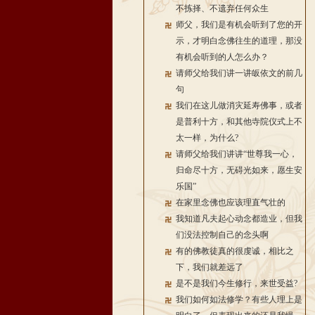
不拣择、不遗弃任何众生
师父，我们是有机会听到了您的开
示，才明白念佛往生的道理，那没
有机会听到的人怎么办？
请师父给我们讲一讲皈依文的前几
句
我们在这儿做消灾延寿佛事，或者
是普利十方，和其他寺院仪式上不
太一样，为什么?
请师父给我们讲讲“世尊我一心，
归命尽十方，无碍光如来，愿生安
乐国”
在家里念佛也应该理直气壮的
我知道凡夫起心动念都造业，但我
们没法控制自己的念头啊
有的佛教徒真的很虔诚，相比之
下，我们就差远了
是不是我们今生修行，来世受益?
我们如何如法修学？有些人理上是