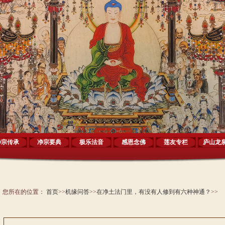
净宗传承
净宗要典
极乐法音
感恩念佛
莲友专栏
庐山龙
您所在的位置：
首页
>>
机缘问答
>>
在净土法门里，有没有人修到有六种神通？
>>