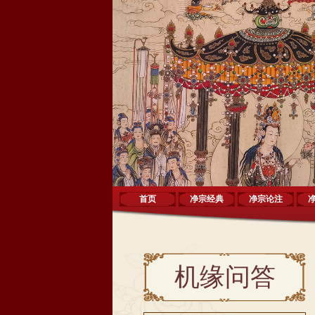
首页
净宗经典
净宗论注
机缘问答