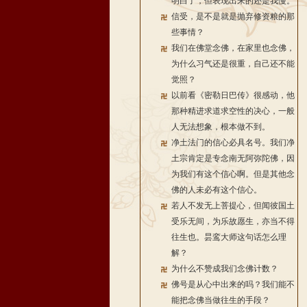
明白了，但表现出来的还是我慢。
信受，是不是就是抛弃修资粮的那
些事情？
我们在佛堂念佛，在家里也念佛，
为什么习气还是很重，自己还不能
觉照？
以前看《密勒日巴传》很感动，他
那种精进求道求空性的决心，一般
人无法想象，根本做不到。
净土法门的信心必具名号。我们净
土宗肯定是专念南无阿弥陀佛，因
为我们有这个信心啊。但是其他念
佛的人未必有这个信心。
若人不发无上菩提心，但闻彼国土
受乐无间，为乐故愿生，亦当不得
往生也。昙鸾大师这句话怎么理
解？
为什么不赞成我们念佛计数？
佛号是从心中出来的吗？我们能不
能把念佛当做往生的手段？