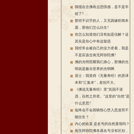
我现在念佛有点恐惧感，是不是学
错了?
那些不识字的人，又无因缘听闻本
愿，那他们怎么往生?
你怎么知道他们没有如是信解？这
其实是你心中有这疑惑
我经常会被自己的业力牵着，我是
不是应该念南无阿弥陀佛?
佛的光明照耀我们身心，那佛的光
明就是极乐世界的光明啊
居士：我觉得《无量寿经》的原译
本和“汇集本”，差别不大。
《佛说无量寿经》里“其国不逆
违，自然之所牵。”这里的“自然”是
什么意思?
临终会不会因嗔恨心堕入恶道而不
能往生？
内心的欢喜 是名号的自然显现吗？
南无阿弥陀佛本愿名号没有区别，