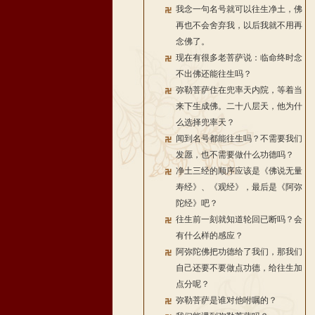
我念一句名号就可以往生净土，佛
再也不会舍弃我，以后我就不用再
念佛了。
现在有很多老菩萨说：临命终时念
不出佛还能往生吗？
弥勒菩萨住在兜率天内院，等着当
来下生成佛。二十八层天，他为什
么选择兜率天？
闻到名号都能往生吗？不需要我们
发愿，也不需要做什么功德吗？
净土三经的顺序应该是《佛说无量
寿经》、《观经》，最后是《阿弥
陀经》吧？
往生前一刻就知道轮回已断吗？会
有什么样的感应？
阿弥陀佛把功德给了我们，那我们
自己还要不要做点功德，给往生加
点分呢？
弥勒菩萨是谁对他咐嘱的？