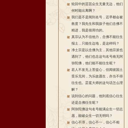
轮回中的芸芸众生无量无边，他们
何时能出离啊？
我们是不是闻到名号，迟早都会被
救度？我先生和我孩子他们念佛不
精进，我是很用功的。
真宗认为不信他力，念佛不能往生
报土，只能生边地，是这样吗？
净土宗是以念佛为主，其他宗派也
遇到了，他们也念这句名号南无阿
弥陀佛，他们能不能往生呢？
若人不发无上菩提心，但闻彼国土
受乐无间，为乐故愿生，亦当不得
往生也。昙鸾大师的这句话怎么理
解？
说到信心的问题，他到底信心往生
还是念佛往生呢？
阿弥陀佛这句名号能满众生一切志
愿，能破众生一切无明吗？
信心不淳，信心不一，信心不相