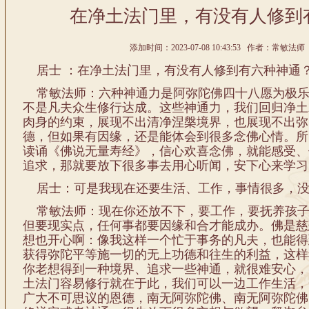
在净土法门里，有没有人修到
添加时间：2023-07-08 10:43:53 作者：常敏法师 
居士 ：在净土法门里，有没有人修到有六种神通
常敏法师：六种神通力是阿弥陀佛四十八愿为极乐
不是凡夫众生修行达成。这些神通力，我们回归净土
肉身的约束，展现不出清净涅槃境界，也展现不出弥
德，但如果有因缘，还是能体会到很多念佛心情。所
读诵《佛说无量寿经》，信心欢喜念佛，就能感受、
追求，那就要放下很多事去用心听闻，安下心来学习
居士：可是我现在还要生活、工作，事情很多，没
常敏法师：现在你还放不下，要工作，要抚养孩子
但要现实点，任何事都要因缘和合才能成办。佛是慈
想也开心啊：像我这样一个忙于事务的凡夫，也能得
获得弥陀平等施一切的无上功德和往生的利益，这样
你老想得到一种境界、追求一些神通，就很难安心，
土法门容易修行就在于此，我们可以一边工作生活，
广大不可思议的恩德，南无阿弥陀佛、南无阿弥陀佛