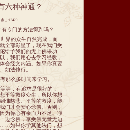
有六种神通？
点击:12429
？有专门的方法得到吗？
世界的众生自然完成，而
就全部彰显了，现在我们受
陀给予我们的无上佛果功
以，我们用心去学习经教，
体会经文内涵。如果你真要
、如法修行。
有那么多时间来学习。
等等，有追求是很好的，
悲平等救度众生，所以你想
到佛慈悲、平等的救度，能
我们才会安心念佛。否则，
因为你心有余而力不足。净
一边念佛，享受佛无量无边
……如果你学其他法门，想