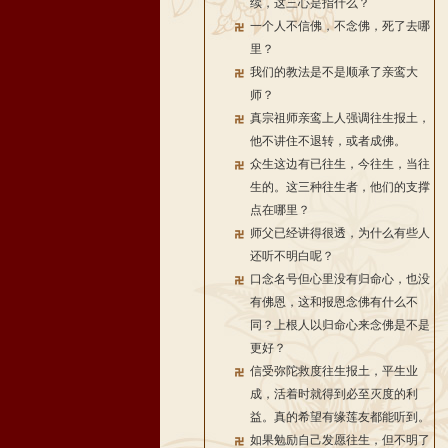
续，这三心是指什么？
一个人不信佛，不念佛，死了去哪
里？
我们的教法是不是顺承了亲鸾大
师？
真宗祖师亲鸾上人强调往生报土，
他不讲住不退转，或者成佛。
众生这边有已往生，今往生，当往
生的。这三种往生者，他们的支撑
点在哪里？
师父已经讲得很透，为什么有些人
还听不明白呢？
口念名号但心里没有归命心，也没
有佛恩，这和报恩念佛有什么不
同？上根人以归命心来念佛是不是
更好？
信受弥陀救度往生报土，平生业
成，活着时就得到必至灭度的利
益。真的希望有缘莲友都能听到。
如果勉励自己发愿往生，但不明了