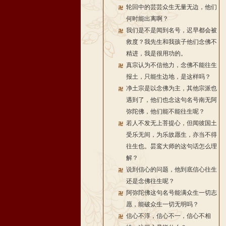
轮回中的芸芸众生无量无边，他们
何时能出离啊？
我们是不是闻到名号，迟早都会被
救度？我先生和我孩子他们念佛不
精进，我是很用功的。
真宗认为不信他力，念佛不能往生
报土，只能生边地，是这样吗？
净土宗是以念佛为主，其他宗派也
遇到了，他们也念这句名号南无阿
弥陀佛，他们能不能往生呢？
若人不发无上菩提心，但闻彼国土
受乐无间，为乐故愿生，亦当不得
往生也。昙鸾大师的这句话怎么理
解？
说到信心的问题，他到底信心往生
还是念佛往生呢？
阿弥陀佛这句名号能满众生一切志
愿，能破众生一切无明吗？
信心不淳，信心不一，信心不相