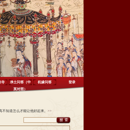
泉寺
净土问答（中
机缘问答
登录
英对照）
真不知道怎么才能让他好起来。
>>