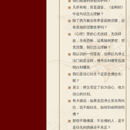
我们能遇到弥勒菩萨吗？
凡所有相，皆是虚妄。《金刚经》
中这句话怎么理解？
除了西方极乐世界是寂静涅槃，还
有其他的涅槃世界吗？
《心经》里的心无挂碍，无挂碍
故，无有恐怖，远离颠倒梦想，究
竟涅槃。我们怎么理解？
我认识的一些莲友，法师以为净土
法门就是这样，佛号念到哪里也就
明白到哪里。
我们是信心往生？还是念佛往生
呢？
居士：师父否定了自力信心、他力
信心的分别。
有大德说：如果贪恋净土安乐而向
往，也不能往生。如何归命阿弥陀
佛？
那些不顺佛愿、不念佛的人，是不
是往生的因缘还不具足？