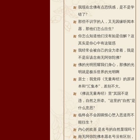
我现在念佛有点恐惧感，是不是学
错了?
那些不识字的人，又无因缘听闻本
愿，那他们怎么往生?
你怎么知道他们没有如是信解？这
其实是你心中有这疑惑
我经常会被自己的业力牵着，我是
不是应该念南无阿弥陀佛?
佛的光明照耀我们身心，那佛的光
明就是极乐世界的光明啊
居士：我觉得《无量寿经》的原译
本和“汇集本”，差别不大。
《佛说无量寿经》里“其国不逆
违，自然之所牵。”这里的“自然”是
什么意思?
临终会不会因嗔恨心堕入恶道而不
能往生？
内心的欢喜 是名号的自然显现吗？
南无阿弥陀佛本愿名号没有区别，