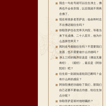
我念一句名号就可以往生净土，佛
再也不会舍弃我，以后我就不用再
念佛了。
现在有很多老菩萨说：临命终时念
不出佛还能往生吗？
弥勒菩萨住在兜率天内院，等着当
来下生成佛。二十八层天，他为什
么选择兜率天？
闻到名号都能往生吗？不需要我们
发愿，也不需要做什么功德吗？
净土三经的顺序应该是《佛说无量
寿经》、《观经》，最后是《阿弥
陀经》吧？
往生前一刻就知道轮回已断吗？会
有什么样的感应？
阿弥陀佛把功德给了我们，那我们
自己还要不要做点功德，给往生加
点分呢？
弥勒菩萨是谁对他咐嘱的？