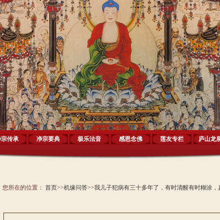
净宗传承
净宗要典
极乐法音
感恩念佛
莲友专栏
庐山龙
您所在的位置：
首页
>>
机缘问答
>>
我儿子犯病有三十多年了，有时清醒有时糊涂，