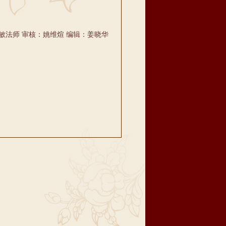
敏法师 审核：姚维煊 编辑：姜晓华