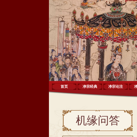
首页
净宗经典
净宗论注
机缘问答