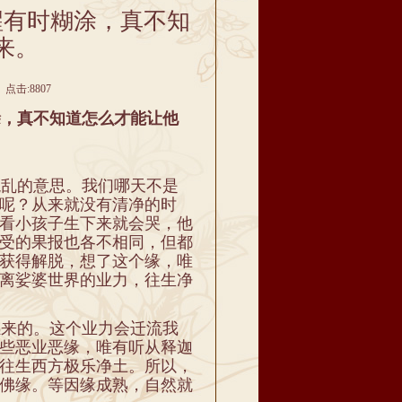
醒有时糊涂，真不知
来。
 点击:8807
，真不知道怎么才能让他
乱的意思。我们哪天不是
呢？从来就没有清净的时
看小孩子生下来就会哭，他
受的果报也各不相同，但都
获得解脱，想了这个缘，唯
离娑婆世界的业力，往生净
来的。这个业力会迁流我
些恶业恶缘，唯有听从释迦
往生西方极乐净土。所以，
佛缘。等因缘成熟，自然就