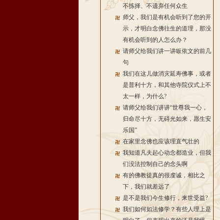
不拣择、不遗弃任何众生
师父，我们是有机会听到了您的开
示，才明白念佛往生的道理，那没
有机会听到的人怎么办？
请师父给我们讲一讲皈依文的前几
句
我们在这儿做消灾延寿佛事，或者
是普利十方，和其他寺院仪式上不
太一样，为什么?
请师父给我们讲讲“世尊我一心，
归命尽十方，无碍光如来，愿生安
乐国”
在家里念佛也应该理直气壮的
我知道凡夫起心动念都造业，但我
们没法控制自己的念头啊
有的佛教徒真的很虔诚，相比之
下，我们就差远了
是不是我们今生修行，来世受益?
我们如何如法修学？有些人理上是