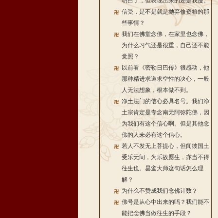
明白了，但表现出来的还是我慢。
信受，是不是就是抛弃修资粮的那
些事情？
我们在佛堂念佛，在家里也念佛，
为什么习气还是很重，自己还不能
觉照？
以前看《密勒日巴传》很感动，他
那种精进求道求空性的决心，一般
人无法想象，根本做不到。
净土法门的信心必具名号。我们净
土宗肯定是专念南无阿弥陀佛，因
为我们有这个信心啊。但是其他念
佛的人未必有这个信心。
若人不发无上菩提心，但闻彼国土
受乐无间，为乐故愿生，亦当不得
往生也。昙鸾大师这句话怎么理
解？
为什么不赞成我们念佛计数？
佛号是从心中出来的吗？我们能不
能把念佛当做往生的手段？