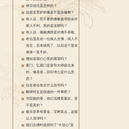
禅宗传法是怎样的？
挂观音菩萨的像是不是杂修啊？
有人说，把不要的佛像放寺院会对
家人不利。真的是这样吗？
有人说，佩戴佛牌是对佛不恭敬。
有位莲友劝一位病人念佛，病人不
肯念，后来病死了。以后这个莲友
身体一直不好。
佛知道我们心里的愿望吗？
要门、弘愿门是善导大师提出来
的，修圣道，回归净土是什么意
思？
往生者会发出什么信号吗？
翻译经文是很难的一件事吧？
寺院烧的香，他们说檀香最好。是
不是真的？
极乐世界有黄金、宝树装点，这能
让人清净吗？
我们念佛时就得到了“大信心”是