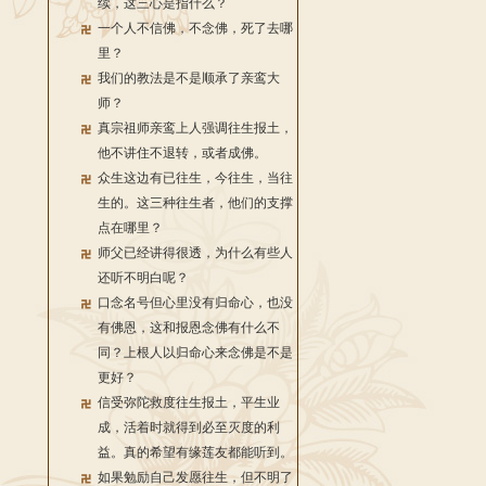
续，这三心是指什么？
一个人不信佛，不念佛，死了去哪
里？
我们的教法是不是顺承了亲鸾大
师？
真宗祖师亲鸾上人强调往生报土，
他不讲住不退转，或者成佛。
众生这边有已往生，今往生，当往
生的。这三种往生者，他们的支撑
点在哪里？
师父已经讲得很透，为什么有些人
还听不明白呢？
口念名号但心里没有归命心，也没
有佛恩，这和报恩念佛有什么不
同？上根人以归命心来念佛是不是
更好？
信受弥陀救度往生报土，平生业
成，活着时就得到必至灭度的利
益。真的希望有缘莲友都能听到。
如果勉励自己发愿往生，但不明了