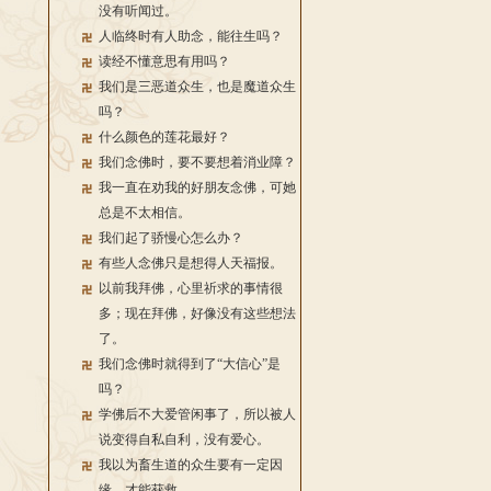
没有听闻过。
人临终时有人助念，能往生吗？
读经不懂意思有用吗？
我们是三恶道众生，也是魔道众生
吗？
什么颜色的莲花最好？
我们念佛时，要不要想着消业障？
我一直在劝我的好朋友念佛，可她
总是不太相信。
我们起了骄慢心怎么办？
有些人念佛只是想得人天福报。
以前我拜佛，心里祈求的事情很
多；现在拜佛，好像没有这些想法
了。
我们念佛时就得到了“大信心”是
吗？
学佛后不大爱管闲事了，所以被人
说变得自私自利，没有爱心。
我以为畜生道的众生要有一定因
缘，才能获救。