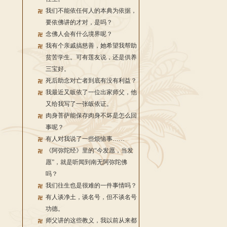
我们不能依任何人的本典为依据，
要依佛讲的才对，是吗？
念佛人会有什么境界呢？
我有个亲戚搞慈善，她希望我帮助
贫苦学生。可有莲友说，还是供养
三宝好。
死后助念对亡者到底有没有利益？
我最近又皈依了一位出家师父，他
又给我写了一张皈依证。
肉身菩萨能保存肉身不坏是怎么回
事呢？
有人对我说了一些烦恼事……
《阿弥陀经》里的“今发愿，当发
愿”，就是听闻到南无阿弥陀佛
吗？
我们往生也是很难的一件事情吗？
有人谈净土，谈名号，但不谈名号
功德。
师父讲的这些教义，我以前从来都