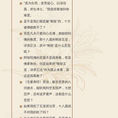
“真为生死，发菩提心。以深信
愿，求生净土。”我觉得要做到有
难度。
是不是我们都是被“唯除”的，十方
诸佛都救不了？
罪恶凡夫只要回心念佛，都能得到
佛的救度。那十八愿的唯除五逆，
诽谤正法，其中“唯除”是什么意思
呢？
阿弥陀佛的宏愿不是因果教，而是
佛要救你。但是如果把“唯除五
逆，诽谤正法”作为遮止来看，那
还是因果教了。
《无量寿经》里说：极乐世界的八
功德水，能听闻到空无我声，大慈
悲声，还有波罗蜜声，这都是什么
意思？
如果我犯了五逆谤法罪，十八愿就
不对我的机了吗？