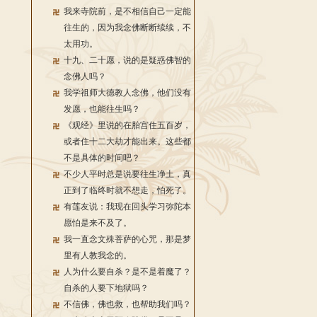
我来寺院前，是不相信自己一定能
往生的，因为我念佛断断续续，不
太用功。
十九、二十愿，说的是疑惑佛智的
念佛人吗？
我学祖师大德教人念佛，他们没有
发愿，也能往生吗？
《观经》里说的在胎宫住五百岁，
或者住十二大劫才能出来。这些都
不是具体的时间吧？
不少人平时总是说要往生净土，真
正到了临终时就不想走，怕死了。
有莲友说：我现在回头学习弥陀本
愿怕是来不及了。
我一直念文殊菩萨的心咒，那是梦
里有人教我念的。
人为什么要自杀？是不是着魔了？
自杀的人要下地狱吗？
不信佛，佛也救，也帮助我们吗？