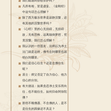
我们能遇到弥勒菩萨吗？
凡所有相，皆是虚妄。《金刚经》
中这句话怎么理解？
除了西方极乐世界是寂静涅槃，还
有其他的涅槃世界吗？
《心经》里的心无挂碍，无挂碍
故，无有恐怖，远离颠倒梦想，究
竟涅槃。我们怎么理解？
我认识的一些莲友，法师以为净土
法门就是这样，佛号念到哪里也就
明白到哪里。
我们是信心往生？还是念佛往生
呢？
居士：师父否定了自力信心、他力
信心的分别。
有大德说：如果贪恋净土安乐而向
往，也不能往生。如何归命阿弥陀
佛？
那些不顺佛愿、不念佛的人，是不
是往生的因缘还不具足？