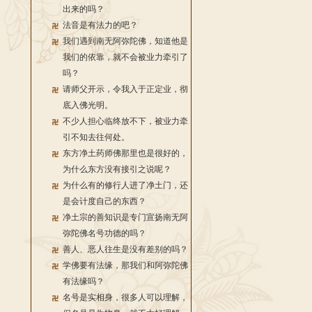
出来的吗？
法音是有法力的吧？
我们遇到南无阿弥陀佛，知道他是
我们的依靠，就不会被业力牵引了
吗？
请师父开示，令我入于正定业，彻
底入佛光明。
不少人担心临终放不下，被业力牵
引不知去往何处。
东方净土药师佛那里也是很好的，
为什么东方没有接引之说呢？
为什么有的修行人进了净土门，还
是会计度自己的东西？
净土宗的善知识是专门宣扬南无阿
弥陀佛名号功德的吗？
善人、恶人往生是没有差别的吗？
学佛要有法缘，那我们和阿弥陀佛
有法缘吗？
名号是实相身，很多人可以理解，