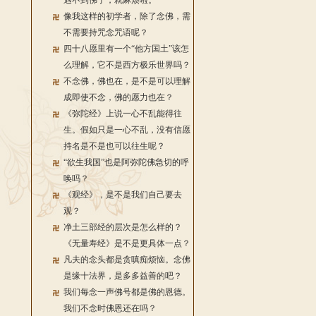
遇不到佛了，就麻烦啦。
像我这样的初学者，除了念佛，需
不需要持咒念咒语呢？
四十八愿里有一个“他方国土”该怎
么理解，它不是西方极乐世界吗？
不念佛，佛也在，是不是可以理解
成即使不念，佛的愿力也在？
《弥陀经》上说一心不乱能得往
生。假如只是一心不乱，没有信愿
持名是不是也可以往生呢？
“欲生我国”也是阿弥陀佛急切的呼
唤吗？
《观经》，是不是我们自己要去
观？
净土三部经的层次是怎么样的？
《无量寿经》是不是更具体一点？
凡夫的念头都是贪嗔痴烦恼。念佛
是缘十法界，是多多益善的吧？
我们每念一声佛号都是佛的恩德。
我们不念时佛恩还在吗？