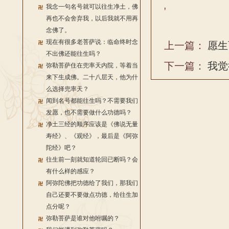
我念一句名号就可以往生净土，佛
'
再也不会舍弃我，以后我就不用再
念佛了。
现在有很多老菩萨说：临命终时念
上一篇：
愿生
不出佛还能往生吗？
下一篇：
我觉
弥勒菩萨住在兜率天内院，等着当
来下生成佛。二十八层天，他为什
么选择兜率天？
闻到名号都能往生吗？不需要我们
发愿，也不需要做什么功德吗？
净土三经的顺序应该是《佛说无量
寿经》、《观经》，最后是《阿弥
陀经》吧？
往生前一刻就知道轮回已断吗？会
有什么样的感应？
阿弥陀佛把功德给了我们，那我们
自己还要不要做点功德，给往生加
点分呢？
弥勒菩萨是谁对他咐嘱的？