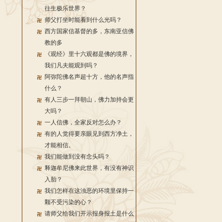
往生极乐世界？
师父打坐时能看到什么光吗？
西方国家信基督的多，东南亚信佛
教的多
《观经》里十六观都是佛的境界，
我们凡夫能观到吗？
阿弥陀佛名声超十方，他的名声指
什么？
有人三步一拜朝山，佛力加持会更
大吗？
一人信佛，全家反对怎么办？
有的人觉得要亲眼见到西方净土，
才能相信。
我们能做到没有念头吗？
释迦牟尼佛来此世界，有没有神识
入胎？
我们怎样在这浊恶的环境里保持一
颗不受污染的心？
请师父给我们开示报身报土是什么