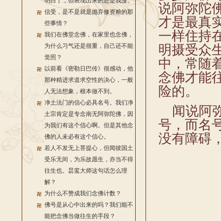
明白了，但表现出来的还是我慢。
说阿弥陀
信受，是不是就是抛弃修资粮的那
才是最真
些事情？
一样住持
我们在佛堂念佛，在家里也念佛，
为什么习气还是很重，自己还不能
明摄受众
觉照？
中，常随
以前看《密勒日巴传》很感动，他
念佛才能
那种精进求道求空性的决心，一般
险的。
人无法想象，根本做不到。
净土法门的信心必具名号。我们净
闻说阿弥
土宗肯定是专念南无阿弥陀佛，因
号，而名
为我们有这个信心啊。但是其他念
没有障碍
佛的人未必有这个信心。
若人不发无上菩提心，但闻彼国土
受乐无间，为乐故愿生，亦当不得
往生也。昙鸾大师这句话怎么理
解？
为什么不赞成我们念佛计数？
佛号是从心中出来的吗？我们能不
能把念佛当做往生的手段？