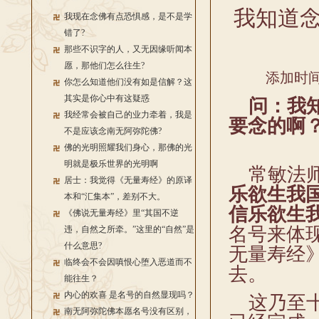
我知道念
我现在念佛有点恐惧感，是不是学
错了?
那些不识字的人，又无因缘听闻本
愿，那他们怎么往生?
添加时间：
你怎么知道他们没有如是信解？这
其实是你心中有这疑惑
问：我知
我经常会被自己的业力牵着，我是
要念的啊
不是应该念南无阿弥陀佛?
佛的光明照耀我们身心，那佛的光
明就是极乐世界的光明啊
常敏法师
居士：我觉得《无量寿经》的原译
乐欲生我
本和“汇集本”，差别不大。
信乐欲生
《佛说无量寿经》里“其国不逆
名号来体
违，自然之所牵。”这里的“自然”是
什么意思?
无量寿经
临终会不会因嗔恨心堕入恶道而不
去。
能往生？
内心的欢喜 是名号的自然显现吗？
这乃至十
南无阿弥陀佛本愿名号没有区别，