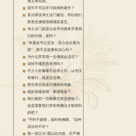
债主来拉我。
我可不可以学习祖师的著作？
某法师说净土法门难信，所以他们
那里念佛很强调感应道交。
净土法门就是以名号功德来开显我
们的功德，是吗？
“本愿名号正定业，至心信乐愿为
因”，那不还是要有信心吗？
为什么常常我一念佛就会流泪？
读经不懂意思有用吗？
不少人好像看不起净土宗，认为没
有修行，就是念念佛。
密宗里也有改写佛经的现象。
我执很难发现，要慢慢放下。
我们能把一切都看空就没烦恼了。
这是需要我们常听闻佛法才能得到
的吧？
“平时不烧香，临时抱佛脚。”这种
说法对不对？
我一直以为“愿以此功德，庄严佛