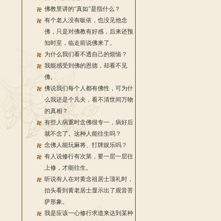
佛教里讲的“真如”是指什么？
有个老人没有皈依，也没见他念
佛，只是对佛教有好感，后来还预
知时至，临走前说佛来了。
为什么我们看不透自己的烦恼？
我能感受到佛的恩德，却看不见
佛。
佛说我们每个人都有佛性，可为什
么我还是个凡夫，看不清世间万物
的真相？
有些人病重时念佛很专一，病好后
就不念了。这种人能往生吗？
念佛人能玩麻将、打牌娱乐吗？
有人说修行有次第，要一层一层往
上修，才能往生。
听说有人在对黄念祖居士顶礼时，
抬头看到黄老居士显示出了观音菩
萨形象。
我是应该一心修行求道来达到某种