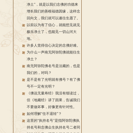
净土”，就是以我们念佛的功德来
增长我们的善根福德因缘，这样念
回向文，我们就可以遂往生愿了。
以前以为有了信心，就能想见就见
极乐净土了，也能见一切山河大
地。
许多人觉得信心决定的念佛好难。
为什么一声南无阿弥陀佛就能往生
净土？
南无阿弥陀佛名号是法藏的，也是
我们的，对吗？
是不是有了光明就有佛号？有了佛
号不一定有光明？
《佛说无量寿经》我没有细读过，
但《地藏经》讲了因果，告诫我们
不要做坏事，好像更有针对性。
如何理解“住不退转”？
这里的“执持名号”是指阿弥陀佛执
持名号和念佛众生执持名号二者同