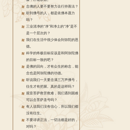
念佛的人要不要努力去行持善法？
听到佛号的人，都是依佛本愿力
吗？
三业清净的“净”和净土的“净”是不
是一个层次的？
我们在生活中很少体会到弥陀的恩
德。
科学的终极目标应该是和阿弥陀佛
的目标一致的吧？
是佛的回向，才有众生的称念，能
念也是阿弥陀佛的功德。
听说我们一天要念满三万声佛号，
往生才有把握。真的是这样吗？
观音菩萨救苦救难，我们遇到困难
可以念菩萨圣号吗？
有人说我们没有信心，所以我们都
没有往生。
不要诽谤正法，一切法都是好的，
对吗？