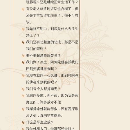
境界呢？还是继续正常生活工作？
有位老人临终时讲话也含糊了，但
还是非常安详地往生了，很不可思
议。
我始终不明白，到底是什么去往生
净土了？
我们还有想超度的想法，那是不是
我们的障碍？
要不要超度堕胎婴灵？
我们到了净土，阿弥陀佛会派我们
回到娑婆世界来吗？
我现在就想一心念佛，那到时阿弥
陀佛会来接我的吧？
我们每个人都是南无？
我很想受戒，但不敢。因为我是家
庭主妇，许多戒守不住
我感觉念佛就能得救，没有高深艰
涩之处，真的非常殊胜。
什么是平生业成？
我学佛刚入门，学哪部经最好？