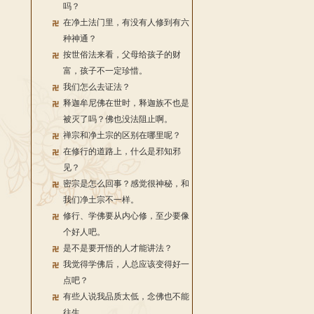
吗？
在净土法门里，有没有人修到有六
种神通？
按世俗法来看，父母给孩子的财
富，孩子不一定珍惜。
我们怎么去证法？
释迦牟尼佛在世时，释迦族不也是
被灭了吗？佛也没法阻止啊。
禅宗和净土宗的区别在哪里呢？
在修行的道路上，什么是邪知邪
见？
密宗是怎么回事？感觉很神秘，和
我们净土宗不一样。
修行、学佛要从内心修，至少要像
个好人吧。
是不是要开悟的人才能讲法？
我觉得学佛后，人总应该变得好一
点吧？
有些人说我品质太低，念佛也不能
往生。