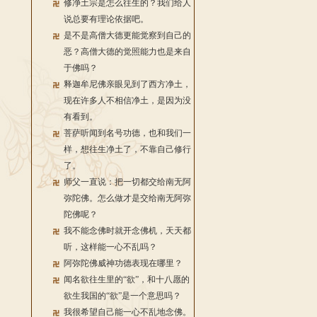
修净土宗是怎么往生的？我们给人
说总要有理论依据吧。
是不是高僧大德更能觉察到自己的
恶？高僧大德的觉照能力也是来自
于佛吗？
释迦牟尼佛亲眼见到了西方净土，
现在许多人不相信净土，是因为没
有看到。
菩萨听闻到名号功德，也和我们一
样，想往生净土了，不靠自己修行
了。
师父一直说：把一切都交给南无阿
弥陀佛。怎么做才是交给南无阿弥
陀佛呢？
我不能念佛时就开念佛机，天天都
听，这样能一心不乱吗？
阿弥陀佛威神功德表现在哪里？
闻名欲往生里的“欲”，和十八愿的
欲生我国的“欲”是一个意思吗？
我很希望自己能一心不乱地念佛。