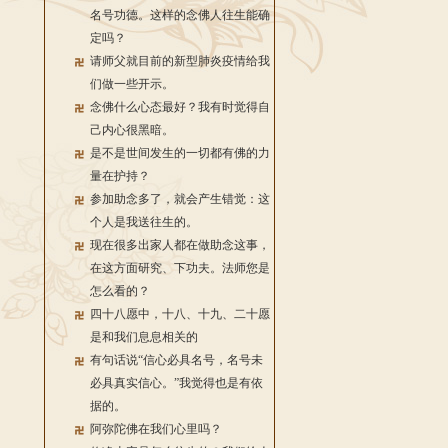
名号功德。这样的念佛人往生能确
定吗？
请师父就目前的新型肺炎疫情给我
们做一些开示。
念佛什么心态最好？我有时觉得自
己内心很黑暗。
是不是世间发生的一切都有佛的力
量在护持？
参加助念多了，就会产生错觉：这
个人是我送往生的。
现在很多出家人都在做助念这事，
在这方面研究、下功夫。法师您是
怎么看的？
四十八愿中，十八、十九、二十愿
是和我们息息相关的
有句话说“信心必具名号，名号未
必具真实信心。”我觉得也是有依
据的。
阿弥陀佛在我们心里吗？