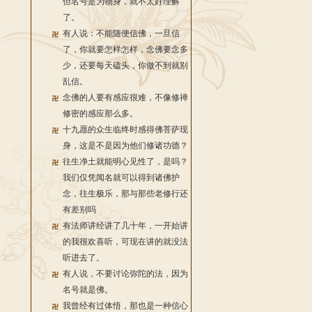
但名号是为物身，就不太好理解
了。
有人说：不能随便信佛，一旦信
了，你就要怎样怎样，念佛要念多
少，还要每天磕头，你做不到就别
乱信。
念佛的人要有感应很难，不像修禅
修密的感应那么多。
十九愿的众生临终时感得佛菩萨现
身，这是不是因为他们修诸功德？
往生净土就能明心见性了，是吗？
我们仅凭闻名就可以得到诸佛护
念，往生极乐，那与那些老修行还
有差别吗
有法师讲经讲了几十年，一开始讲
的我很欢喜听，可现在讲的就没法
听进去了。
有人说，不要讨论弥陀的法，因为
名号就是佛。
我曾经有过体悟，那也是一种信心