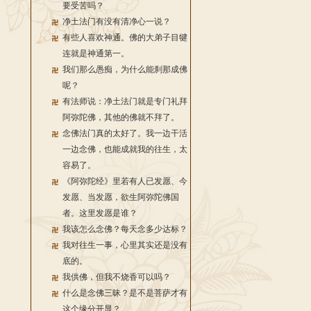
要受苦吗？
净土法门有没有清净心一说？
有些人喜欢神通。佛的大弟子目犍
连就是神通第一。
我们那么愚痴，为什么能刹那成佛
呢？
有法师说：净土法门就是专门礼拜
阿弥陀佛，其他的佛就不拜了。
念佛法门真的太好了。我一边干活
一边念佛，也能成就我的往生，太
容易了。
《阿弥陀经》里若有人已发愿、今
发愿、当发愿，欲生阿弥陀佛国
者。这里发愿是谁？
我该怎么念佛？每天念多少达标？
我对往生一事，心里其实还是没有
底的。
我供佛，但我不烧香可以吗？
什么是念佛三昧？是不是菩萨才有
这个缘分开显？