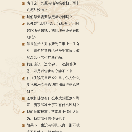
为什么十九愿有临终接引相，而十
八愿却没有？
我们每天需要做定课念佛吗？
念佛是“以果地觉，为因地心”。阿
弥陀佛是果地，我们现在还是在因
地吧？
苹果创始人乔布斯为了事业一生奋
斗，即使知道自己已身患重病，依
然念念不忘推广新产品。
我们应该一边念佛，一边想着佛
恩。可是我念佛时心静不下来……
在《佛说无量寿经》里，佛为什么
要把极乐胜景给我们描绘得这么详
细？
道教和佛教有什么本质的区别？禅
宗、密宗和净土宗又有什么区别？
我的烦恼很重，常常看不惯他人所
为。我该怎样去掉我执？
如果下一生没有得到人身，那不就