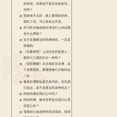
的表现，但那也不是往生的依凭，
对吗？
我身体不太好，家人要我吃的肉，
我吃了些。可心里有点不安。
学习性功德成就对净业行人的信愿
有什么帮助？
自力念佛要达到和佛相应，一定是
很难的。
《无量寿经》上品往生的是善人，
那和十八愿的往生一样吗？
《弥陀要解》念念相应念念佛，这
个境界很高，要慢慢修行才能到这
一步。
救度在佛那边是无条件的，但在我
们这边，是不是要达到某种状态？
阿弥陀佛在我们心中吗？
阿弥陀佛、极乐世界是在我们心里
还是心外？
我很担心临命终时恶业现前，怨亲