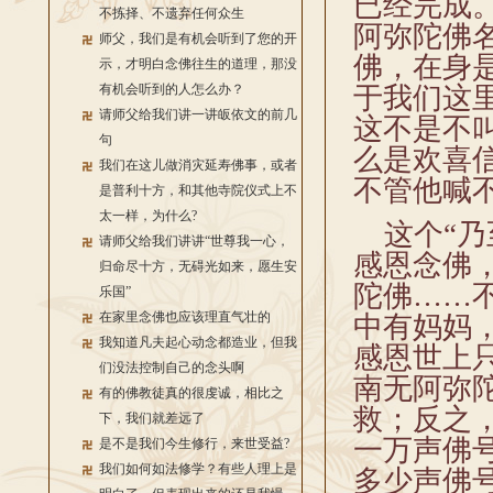
已经完成
不拣择、不遗弃任何众生
阿弥陀佛
师父，我们是有机会听到了您的开
佛，在身
示，才明白念佛往生的道理，那没
有机会听到的人怎么办？
于我们这
请师父给我们讲一讲皈依文的前几
这不是不
句
么是欢喜
我们在这儿做消灾延寿佛事，或者
不管他喊
是普利十方，和其他寺院仪式上不
太一样，为什么?
这个“乃
请师父给我们讲讲“世尊我一心，
感恩念佛
归命尽十方，无碍光如来，愿生安
陀佛……
乐国”
在家里念佛也应该理直气壮的
中有妈妈
我知道凡夫起心动念都造业，但我
感恩世上
们没法控制自己的念头啊
南无阿弥
有的佛教徒真的很虔诚，相比之
救；反之
下，我们就差远了
一万声佛
是不是我们今生修行，来世受益?
我们如何如法修学？有些人理上是
多少声佛