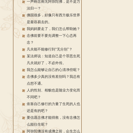
一声称念南无阿弥陀佛，是不是万
法归一？
佛国很多，好像只有西方极乐世界
是最容易去的。
我妈妈要走了，我们怎么帮助她？
念佛前要不要先调整一下心态再
念？
凡夫能不能修行到“无分别”？
某法师说：知道自己是个罪恶生死
凡夫就好了，不必外传。
我怎么能够让自己的心清净些呢？
念佛多少真的没有差别吗？我总有
点想不通。
人的性别、相貌也是随业力变化而
不同吧？
依靠自己修行的力量了生死的人也
还是有的吧？
要信愿念佛才能得救，没有念佛怎
么能往生呢？
阿弥陀佛没有成佛之前，众生怎么