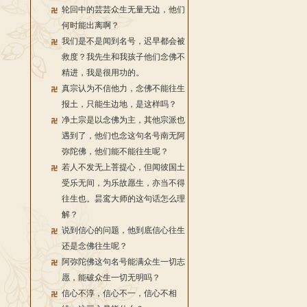
轮回中的芸芸众生无量无边，他们
何时能出离啊？
我们是不是闻到名号，迟早都会被
救度？我先生和我孩子他们念佛不
精进，我是很用功的。
真宗认为不信他力，念佛不能往生
报土，只能生边地，是这样吗？
净土宗是以念佛为主，其他宗派也
遇到了，他们也念这句名号南无阿
弥陀佛，他们能不能往生呢？
若人不发无上菩提心，但闻彼国土
受乐无间，为乐故愿生，亦当不得
往生也。昙鸾大师的这句话怎么理
解？
说到信心的问题，他到底信心往生
还是念佛往生呢？
阿弥陀佛这句名号能满众生一切志
愿，能破众生一切无明吗？
信心不淳，信心不一，信心不相