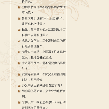
样情况。
弥勒菩萨为什么不断烦恼而往生兜
率内院？
昙鸾大师所说的“人天所起诸行”，
是否也包括世善？
往生，是不是我们从这里到达十万
亿佛土以外的佛国？
念佛人如何在生活中观照自己的言
行是否合佛意？
我看过一本书，上面写了许多修行
禁忌，包括念佛的禁忌。
十八愿的往生，需不需要佛临终接
引？
我在寺院看到一个师父正在很凶地
训人，很不理解。
师父书橱里的藏经都看过了吗？
阿弥陀佛愿力大，众生业力也厉害
啊。
念佛以后，我们怎么修行？杂行杂
善到底指的是什么？