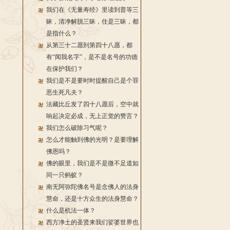
我们在《无量寿经》里读到普等三
昧，清净解脱三昧，住是三昧，都
是指什么？
从第三十二愿到第四十八愿，都
有“闻我名字”，是不是名号的功德
在保护我们？
我们是不是要时时提醒自己是个罪
恶生死凡夫？
法藏比丘发了四十八愿后，空中就
响起决定必成，无上正觉的赞言？
我们怎么破除习气呢？
怎么才能触到佛的光明？是要理解
佛恩吗？
佛的眼里，我们是不是微不足道如
同一只蚂蚁？
南无阿弥陀佛名号是念佛人的法身
慧命，还是十方众生的法身慧命？
什么是机法一体？
西方净土的圣贤来我们娑婆世界也