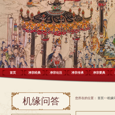
首页
净宗经典
净宗论注
净宗传承
净宗要典
机缘问答
您所在的位置：
首页
>>
机缘