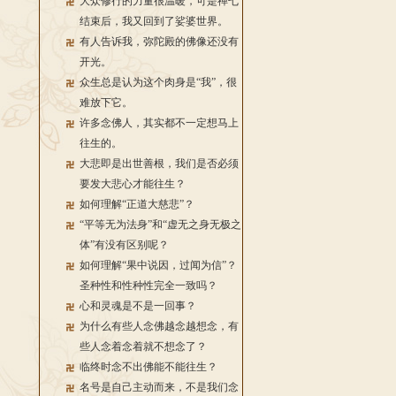
大众修行的力量很温暖，可是禅七
结束后，我又回到了娑婆世界。
有人告诉我，弥陀殿的佛像还没有
开光。
众生总是认为这个肉身是“我”，很
难放下它。
许多念佛人，其实都不一定想马上
往生的。
大悲即是出世善根，我们是否必须
要发大悲心才能往生？
如何理解“正道大慈悲”？
“平等无为法身”和“虚无之身无极之
体”有没有区别呢？
如何理解“果中说因，过闻为信”？
圣种性和性种性完全一致吗？
心和灵魂是不是一回事？
为什么有些人念佛越念越想念，有
些人念着念着就不想念了？
临终时念不出佛能不能往生？
名号是自己主动而来，不是我们念