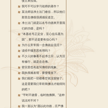
债主来拉我。
我可不可以学习祖师的著作？
某法师说净土法门难信，所以他们
那里念佛很强调感应道交。
净土法门就是以名号功德来开显我
们的功德，是吗？
“本愿名号正定业，至心信乐愿为
因”，那不还是要有信心吗？
为什么常常我一念佛就会流泪？
读经不懂意思有用吗？
不少人好像看不起净土宗，认为没
有修行，就是念念佛。
密宗里也有改写佛经的现象。
我执很难发现，要慢慢放下。
我们能把一切都看空就没烦恼了。
这是需要我们常听闻佛法才能得到
的吧？
“平时不烧香，临时抱佛脚。”这种
说法对不对？
我一直以为“愿以此功德，庄严佛