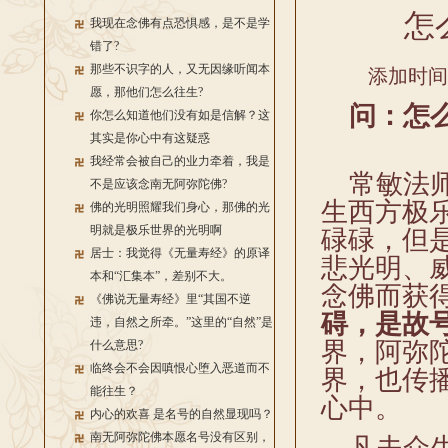
怎
我现在念佛有点恐惧感，是不是学
错了?
那些不识字的人，又无因缘听闻本
添加时间：2
愿，那他们怎么往生?
问：怎么
你怎么知道他们没有如是信解？这
其实是你心中有这疑惑
我经常会被自己的业力牵着，我是
常敏法师
不是应该念南无阿弥陀佛?
生西方极
佛的光明照耀我们身心，那佛的光
明就是极乐世界的光明啊
碌碌，但
居士：我觉得《无量寿经》的原译
悲光明、
本和“汇集本”，差别不大。
念佛而获
《佛说无量寿经》里“其国不逆
碍，是故
违，自然之所牵。”这里的“自然”是
界，阿弥
什么意思?
临终会不会因嗔恨心堕入恶道而不
界，也传
能往生？
心中。
内心的欢喜 是名号的自然显现吗？
南无阿弥陀佛本愿名号没有区别，