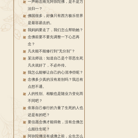
一声称念南无阿弥陀佛，是不是万
法归一？
佛国很多，好像只有西方极乐世界
是最容易去的。
我妈妈要走了，我们怎么帮助她？
念佛前要不要先调整一下心态再
念？
凡夫能不能修行到“无分别”？
某法师说：知道自己是个罪恶生死
凡夫就好了，不必外传。
我怎么能够让自己的心清净些呢？
念佛多少真的没有差别吗？我总有
点想不通。
人的性别、相貌也是随业力变化而
不同吧？
依靠自己修行的力量了生死的人也
还是有的吧？
要信愿念佛才能得救，没有念佛怎
么能往生呢？
阿弥陀佛没有成佛之前，众生怎么