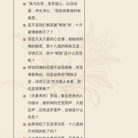
“真为生死，发菩提心。以深信
愿，求生净土。”我觉得要做到有
难度。
是不是我们都是被“唯除”的，十方
诸佛都救不了？
罪恶凡夫只要回心念佛，都能得到
佛的救度。那十八愿的唯除五逆，
诽谤正法，其中“唯除”是什么意思
呢？
阿弥陀佛的宏愿不是因果教，而是
佛要救你。但是如果把“唯除五
逆，诽谤正法”作为遮止来看，那
还是因果教了。
《无量寿经》里说：极乐世界的八
功德水，能听闻到空无我声，大慈
悲声，还有波罗蜜声，这都是什么
意思？
如果我犯了五逆谤法罪，十八愿就
不对我的机了吗？