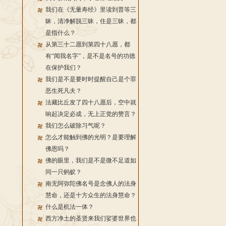
我们在《无量寿经》里读到普等三
昧，清净解脱三昧，住是三昧，都
是指什么？
从第三十二愿到第四十八愿，都
有“闻我名字”，是不是名号的功德
在保护我们？
我们是不是要时时提醒自己是个罪
恶生死凡夫？
法藏比丘发了四十八愿后，空中就
响起决定必成，无上正觉的赞言？
我们怎么破除习气呢？
怎么才能触到佛的光明？是要理解
佛恩吗？
佛的眼里，我们是不是微不足道如
同一只蚂蚁？
南无阿弥陀佛名号是念佛人的法身
慧命，还是十方众生的法身慧命？
什么是机法一体？
西方净土的圣贤来我们娑婆世界也