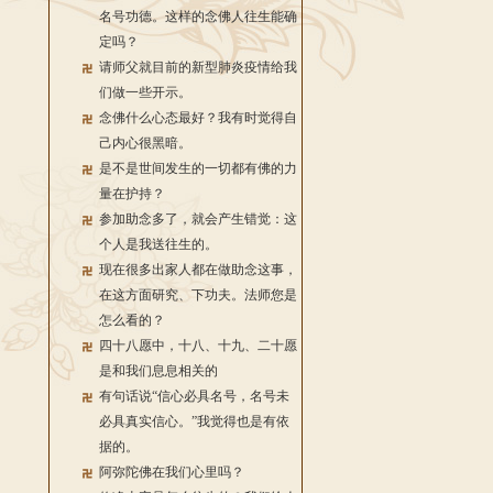
名号功德。这样的念佛人往生能确
定吗？
请师父就目前的新型肺炎疫情给我
们做一些开示。
念佛什么心态最好？我有时觉得自
己内心很黑暗。
是不是世间发生的一切都有佛的力
量在护持？
参加助念多了，就会产生错觉：这
个人是我送往生的。
现在很多出家人都在做助念这事，
在这方面研究、下功夫。法师您是
怎么看的？
四十八愿中，十八、十九、二十愿
是和我们息息相关的
有句话说“信心必具名号，名号未
必具真实信心。”我觉得也是有依
据的。
阿弥陀佛在我们心里吗？