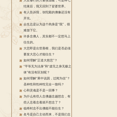
大众修行的力量很温暖，可是禅七
结束后，我又回到了娑婆世界。
有人告诉我，弥陀殿的佛像还没有
开光。
众生总是认为这个肉身是“我”，很
难放下它。
许多念佛人，其实都不一定想马上
往生的。
大悲即是出世善根，我们是否必须
要发大悲心才能往生？
如何理解“正道大慈悲”？
“平等无为法身”和“虚无之身无极之
体”有没有区别呢？
如何理解“果中说因，过闻为信”？
圣种性和性种性完全一致吗？
心和灵魂是不是一回事？
为什么有些人念佛越念越想念，有
些人念着念着就不想念了？
临终时念不出佛能不能往生？
名号是自己主动而来，不是我们念