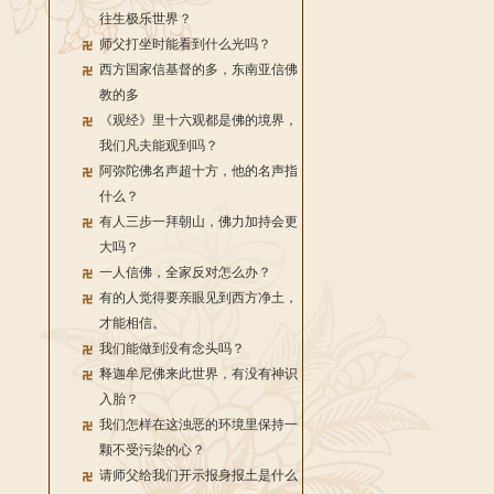
往生极乐世界？
师父打坐时能看到什么光吗？
西方国家信基督的多，东南亚信佛
教的多
《观经》里十六观都是佛的境界，
我们凡夫能观到吗？
阿弥陀佛名声超十方，他的名声指
什么？
有人三步一拜朝山，佛力加持会更
大吗？
一人信佛，全家反对怎么办？
有的人觉得要亲眼见到西方净土，
才能相信。
我们能做到没有念头吗？
释迦牟尼佛来此世界，有没有神识
入胎？
我们怎样在这浊恶的环境里保持一
颗不受污染的心？
请师父给我们开示报身报土是什么