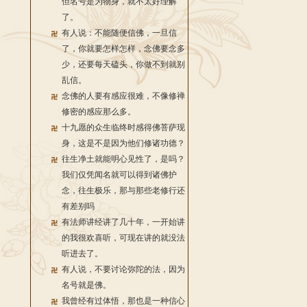
但名号是为物身，就不太好理解
了。
有人说：不能随便信佛，一旦信
了，你就要怎样怎样，念佛要念多
少，还要每天磕头，你做不到就别
乱信。
念佛的人要有感应很难，不像修禅
修密的感应那么多。
十九愿的众生临终时感得佛菩萨现
身，这是不是因为他们修诸功德？
往生净土就能明心见性了，是吗？
我们仅凭闻名就可以得到诸佛护
念，往生极乐，那与那些老修行还
有差别吗
有法师讲经讲了几十年，一开始讲
的我很欢喜听，可现在讲的就没法
听进去了。
有人说，不要讨论弥陀的法，因为
名号就是佛。
我曾经有过体悟，那也是一种信心