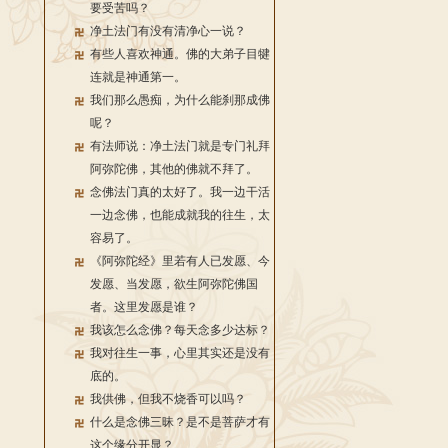
要受苦吗？
净土法门有没有清净心一说？
有些人喜欢神通。佛的大弟子目犍
连就是神通第一。
我们那么愚痴，为什么能刹那成佛
呢？
有法师说：净土法门就是专门礼拜
阿弥陀佛，其他的佛就不拜了。
念佛法门真的太好了。我一边干活
一边念佛，也能成就我的往生，太
容易了。
《阿弥陀经》里若有人已发愿、今
发愿、当发愿，欲生阿弥陀佛国
者。这里发愿是谁？
我该怎么念佛？每天念多少达标？
我对往生一事，心里其实还是没有
底的。
我供佛，但我不烧香可以吗？
什么是念佛三昧？是不是菩萨才有
这个缘分开显？