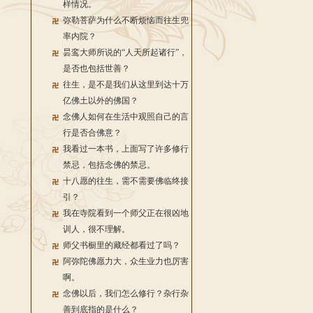
样情况。
弥勒菩萨为什么不断烦恼而往生兜
率内院？
昙鸾大师所说的“人天所起诸行”，
是否也包括世善？
往生，是不是我们从这里到达十万
亿佛土以外的佛国？
念佛人如何在生活中观照自己的言
行是否合佛意？
我看过一本书，上面写了许多修行
禁忌，包括念佛的禁忌。
十八愿的往生，需不需要佛临终接
引？
我在寺院看到一个师父正在很凶地
训人，很不理解。
师父书橱里的藏经都看过了吗？
阿弥陀佛愿力大，众生业力也厉害
啊。
念佛以后，我们怎么修行？杂行杂
善到底指的是什么？