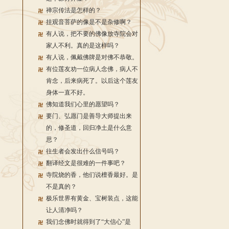
禅宗传法是怎样的？
挂观音菩萨的像是不是杂修啊？
有人说，把不要的佛像放寺院会对
家人不利。真的是这样吗？
有人说，佩戴佛牌是对佛不恭敬。
有位莲友劝一位病人念佛，病人不
肯念，后来病死了。以后这个莲友
身体一直不好。
佛知道我们心里的愿望吗？
要门、弘愿门是善导大师提出来
的，修圣道，回归净土是什么意
思？
往生者会发出什么信号吗？
翻译经文是很难的一件事吧？
寺院烧的香，他们说檀香最好。是
不是真的？
极乐世界有黄金、宝树装点，这能
让人清净吗？
我们念佛时就得到了“大信心”是