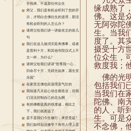
凡夫众生
不拣择、不遗弃任何众生
缘成熟了
师父，我们是有机会听到了您的开
佛。这是
示，才明白念佛往生的道理，那没
无阿弥陀
有机会听到的人怎么办？
请师父给我们讲一讲皈依文的前几
生。当我
句
度了。其
我们在这儿做消灾延寿佛事，或者
摄受十方
是普利十方，和其他寺院仪式上不
位众生，
太一样，为什么?
救度我；
请师父给我们讲讲“世尊我一心，
归命尽十方，无碍光如来，愿生安
佛的光明
乐国”
包括我们
在家里念佛也应该理直气壮的
我知道凡夫起心动念都造业，但我
当我们在
们没法控制自己的念头啊
陀佛、南
有的佛教徒真的很虔诚，相比之
的人，听
下，我们就差远了
生。可是
是不是我们今生修行，来世受益?
不念佛，
我们如何如法修学？有些人理上是