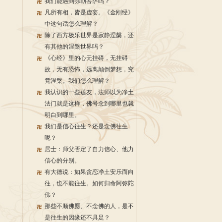
我们能遇到弥勒菩萨吗？
凡所有相，皆是虚妄。《金刚经》
中这句话怎么理解？
除了西方极乐世界是寂静涅槃，还
有其他的涅槃世界吗？
《心经》里的心无挂碍，无挂碍
故，无有恐怖，远离颠倒梦想，究
竟涅槃。我们怎么理解？
我认识的一些莲友，法师以为净土
法门就是这样，佛号念到哪里也就
明白到哪里。
我们是信心往生？还是念佛往生
呢？
居士：师父否定了自力信心、他力
信心的分别。
有大德说：如果贪恋净土安乐而向
往，也不能往生。如何归命阿弥陀
佛？
那些不顺佛愿、不念佛的人，是不
是往生的因缘还不具足？