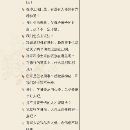
吗？
在净土法门里，有没有人修到有六
种神通？
按世俗法来看，父母给孩子的财
富，孩子不一定珍惜。
我们怎么去证法？
释迦牟尼佛在世时，释迦族不也是
被灭了吗？佛也没法阻止啊。
禅宗和净土宗的区别在哪里呢？
在修行的道路上，什么是邪知邪
见？
密宗是怎么回事？感觉很神秘，和
我们净土宗不一样。
修行、学佛要从内心修，至少要像
个好人吧。
是不是要开悟的人才能讲法？
我觉得学佛后，人总应该变得好一
点吧？
有些人说我品质太低，念佛也不能
往生。