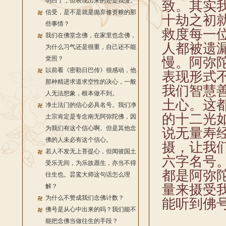
明白了，但表现出来的还是我慢。
致。其实
信受，是不是就是抛弃修资粮的那
十劫之初
些事情？
救度每一
我们在佛堂念佛，在家里也念佛，
人都被遗
为什么习气还是很重，自己还不能
觉照？
慢。阿弥
以前看《密勒日巴传》很感动，他
表现形式
那种精进求道求空性的决心，一般
我们智慧
人无法想象，根本做不到。
土心。这
净土法门的信心必具名号。我们净
的十二光
土宗肯定是专念南无阿弥陀佛，因
为我们有这个信心啊。但是其他念
说无量寿
佛的人未必有这个信心。
摄，让我
若人不发无上菩提心，但闻彼国土
六字名号
受乐无间，为乐故愿生，亦当不得
都是阿弥
往生也。昙鸾大师这句话怎么理
量来摄受
解？
为什么不赞成我们念佛计数？
能听到佛
佛号是从心中出来的吗？我们能不
能把念佛当做往生的手段？