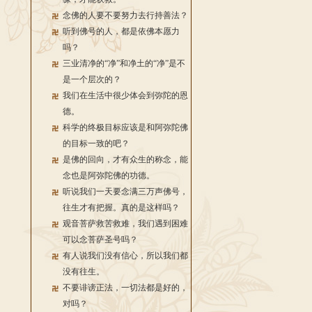
念佛的人要不要努力去行持善法？
听到佛号的人，都是依佛本愿力
吗？
三业清净的“净”和净土的“净”是不
是一个层次的？
我们在生活中很少体会到弥陀的恩
德。
科学的终极目标应该是和阿弥陀佛
的目标一致的吧？
是佛的回向，才有众生的称念，能
念也是阿弥陀佛的功德。
听说我们一天要念满三万声佛号，
往生才有把握。真的是这样吗？
观音菩萨救苦救难，我们遇到困难
可以念菩萨圣号吗？
有人说我们没有信心，所以我们都
没有往生。
不要诽谤正法，一切法都是好的，
对吗？