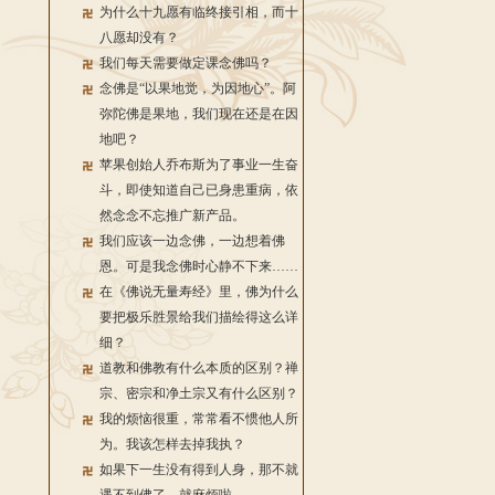
为什么十九愿有临终接引相，而十
八愿却没有？
我们每天需要做定课念佛吗？
念佛是“以果地觉，为因地心”。阿
弥陀佛是果地，我们现在还是在因
地吧？
苹果创始人乔布斯为了事业一生奋
斗，即使知道自己已身患重病，依
然念念不忘推广新产品。
我们应该一边念佛，一边想着佛
恩。可是我念佛时心静不下来……
在《佛说无量寿经》里，佛为什么
要把极乐胜景给我们描绘得这么详
细？
道教和佛教有什么本质的区别？禅
宗、密宗和净土宗又有什么区别？
我的烦恼很重，常常看不惯他人所
为。我该怎样去掉我执？
如果下一生没有得到人身，那不就