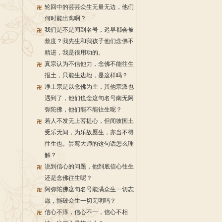
轮回中的芸芸众生无量无边，他们
何时能出离啊？
我们是不是闻到名号，迟早都会被
救度？我先生和我孩子他们念佛不
精进，我是很用功的。
真宗认为不信他力，念佛不能往生
报土，只能生边地，是这样吗？
净土宗是以念佛为主，其他宗派也
遇到了，他们也念这句名号南无阿
弥陀佛，他们能不能往生呢？
若人不发无上菩提心，但闻彼国土
受乐无间，为乐故愿生，亦当不得
往生也。昙鸾大师的这句话怎么理
解？
说到信心的问题，他到底信心往生
还是念佛往生呢？
阿弥陀佛这句名号能满众生一切志
愿，能破众生一切无明吗？
信心不淳，信心不一，信心不相