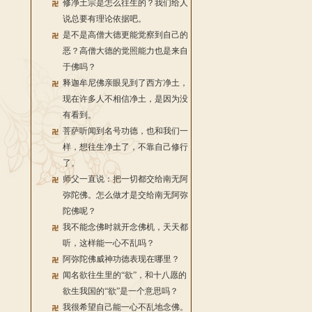
修净土宗是怎么往生的？我们给人
说总要有理论依据吧。
是不是高僧大德更能觉察到自己的
恶？高僧大德的觉照能力也是来自
于佛吗？
释迦牟尼佛亲眼见到了西方净土，
现在许多人不相信净土，是因为没
有看到。
菩萨听闻到名号功德，也和我们一
样，想往生净土了，不靠自己修行
了。
师父一直说：把一切都交给南无阿
弥陀佛。怎么做才是交给南无阿弥
陀佛呢？
我不能念佛时就开念佛机，天天都
听，这样能一心不乱吗？
阿弥陀佛威神功德表现在哪里？
闻名欲往生里的“欲”，和十八愿的
欲生我国的“欲”是一个意思吗？
我很希望自己能一心不乱地念佛。