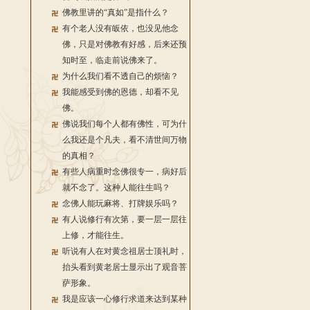
佛教里讲的“真如”是指什么？
有个老人没有皈依，也没见他念
佛，只是对佛教有好感，后来还预
知时至，临走前说佛来了。
为什么我们看不透自己的烦恼？
我能感受到佛的恩德，却看不见
佛。
佛说我们每个人都有佛性，可为什
么我还是个凡夫，看不清世间万物
的真相？
有些人病重时念佛很专一，病好后
就不念了。这种人能往生吗？
念佛人能玩麻将、打牌娱乐吗？
有人说修行有次第，要一层一层往
上修，才能往生。
听说有人在对黄念祖居士顶礼时，
抬头看到黄老居士显示出了观音菩
萨形象。
我是应该一心修行求道来达到某种