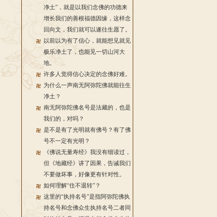
净土”，就是以我们念佛的功德来
增长我们的善根福德因缘，这样念
回向文，我们就可以遂往生愿了。
以前以为有了信心，就能想见就见
极乐净土了，也能见一切山河大
地。
许多人觉得信心决定的念佛好难。
为什么一声南无阿弥陀佛就能往生
净土？
南无阿弥陀佛名号是法藏的，也是
我们的，对吗？
是不是有了光明就有佛号？有了佛
号不一定有光明？
《佛说无量寿经》我没有细读过，
但《地藏经》讲了因果，告诫我们
不要做坏事，好像更有针对性。
如何理解“住不退转”？
这里的“执持名号”是指阿弥陀佛执
持名号和念佛众生执持名号二者同