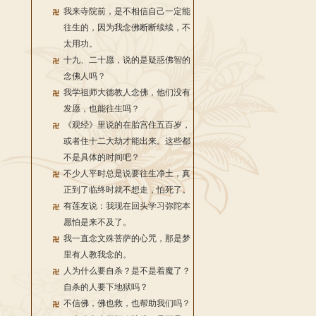
我来寺院前，是不相信自己一定能
往生的，因为我念佛断断续续，不
太用功。
十九、二十愿，说的是疑惑佛智的
念佛人吗？
我学祖师大德教人念佛，他们没有
发愿，也能往生吗？
《观经》里说的在胎宫住五百岁，
或者住十二大劫才能出来。这些都
不是具体的时间吧？
不少人平时总是说要往生净土，真
正到了临终时就不想走，怕死了。
有莲友说：我现在回头学习弥陀本
愿怕是来不及了。
我一直念文殊菩萨的心咒，那是梦
里有人教我念的。
人为什么要自杀？是不是着魔了？
自杀的人要下地狱吗？
不信佛，佛也救，也帮助我们吗？