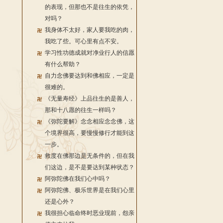
的表现，但那也不是往生的依凭，
对吗？
我身体不太好，家人要我吃的肉，
我吃了些。可心里有点不安。
学习性功德成就对净业行人的信愿
有什么帮助？
自力念佛要达到和佛相应，一定是
很难的。
《无量寿经》上品往生的是善人，
那和十八愿的往生一样吗？
《弥陀要解》念念相应念念佛，这
个境界很高，要慢慢修行才能到这
一步。
救度在佛那边是无条件的，但在我
们这边，是不是要达到某种状态？
阿弥陀佛在我们心中吗？
阿弥陀佛、极乐世界是在我们心里
还是心外？
我很担心临命终时恶业现前，怨亲