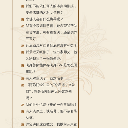
我们不能依任何人的本典为依据，
要依佛讲的才对，是吗？
念佛人会有什么境界呢？
我有个亲戚搞慈善，她希望我帮助
贫苦学生。可有莲友说，还是供养
三宝好。
死后助念对亡者到底有没有利益？
我最近又皈依了一位出家师父，他
又给我写了一张皈依证。
肉身菩萨能保存肉身不坏是怎么回
事呢？
有人对我说了一些烦恼事……
《阿弥陀经》里的“今发愿，当发
愿”，就是听闻到南无阿弥陀佛
吗？
我们往生也是很难的一件事情吗？
有人谈净土，谈名号，但不谈名号
功德。
师父讲的这些教义，我以前从来都