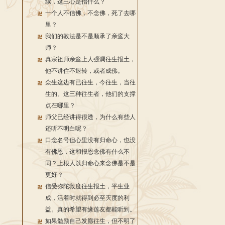
续，这三心是指什么？
一个人不信佛，不念佛，死了去哪
里？
我们的教法是不是顺承了亲鸾大
师？
真宗祖师亲鸾上人强调往生报土，
他不讲住不退转，或者成佛。
众生这边有已往生，今往生，当往
生的。这三种往生者，他们的支撑
点在哪里？
师父已经讲得很透，为什么有些人
还听不明白呢？
口念名号但心里没有归命心，也没
有佛恩，这和报恩念佛有什么不
同？上根人以归命心来念佛是不是
更好？
信受弥陀救度往生报土，平生业
成，活着时就得到必至灭度的利
益。真的希望有缘莲友都能听到。
如果勉励自己发愿往生，但不明了