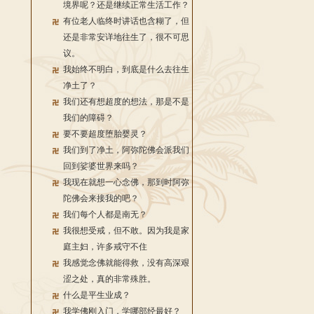
境界呢？还是继续正常生活工作？
有位老人临终时讲话也含糊了，但
还是非常安详地往生了，很不可思
议。
我始终不明白，到底是什么去往生
净土了？
我们还有想超度的想法，那是不是
我们的障碍？
要不要超度堕胎婴灵？
我们到了净土，阿弥陀佛会派我们
回到娑婆世界来吗？
我现在就想一心念佛，那到时阿弥
陀佛会来接我的吧？
我们每个人都是南无？
我很想受戒，但不敢。因为我是家
庭主妇，许多戒守不住
我感觉念佛就能得救，没有高深艰
涩之处，真的非常殊胜。
什么是平生业成？
我学佛刚入门，学哪部经最好？