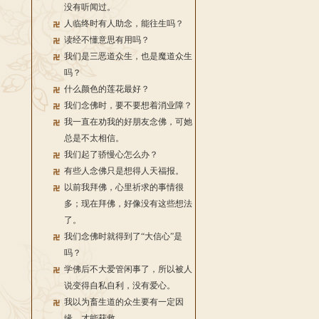
没有听闻过。
人临终时有人助念，能往生吗？
读经不懂意思有用吗？
我们是三恶道众生，也是魔道众生
吗？
什么颜色的莲花最好？
我们念佛时，要不要想着消业障？
我一直在劝我的好朋友念佛，可她
总是不太相信。
我们起了骄慢心怎么办？
有些人念佛只是想得人天福报。
以前我拜佛，心里祈求的事情很
多；现在拜佛，好像没有这些想法
了。
我们念佛时就得到了“大信心”是
吗？
学佛后不大爱管闲事了，所以被人
说变得自私自利，没有爱心。
我以为畜生道的众生要有一定因
缘，才能获救。