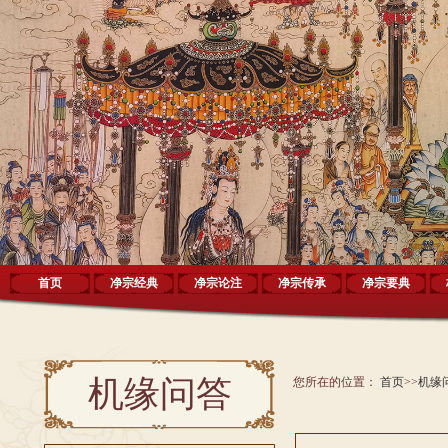
首页
净宗经典
净宗论注
净宗传承
净宗要典
机缘问答
您所在的位置：
首页
>>
机缘