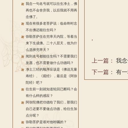
我念一句名号就可以往生净土，佛
再也不会舍弃我，以后我就不用再
念佛了。
现在有很多老菩萨说：临命终时念
不出佛还能往生吗？
弥勒菩萨住在兜率天内院，等着当
'
来下生成佛。二十八层天，他为什
么选择兜率天？
闻到名号都能往生吗？不需要我们
上一篇：
我念
发愿，也不需要做什么功德吗？
净土三经的顺序应该是《佛说无量
下一篇：
有一
寿经》、《观经》，最后是《阿弥
陀经》吧？
往生前一刻就知道轮回已断吗？会
有什么样的感应？
阿弥陀佛把功德给了我们，那我们
自己还要不要做点功德，给往生加
点分呢？
弥勒菩萨是谁对他咐嘱的？