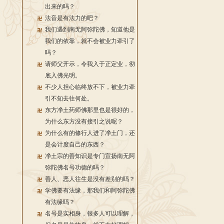
出来的吗？
法音是有法力的吧？
我们遇到南无阿弥陀佛，知道他是
我们的依靠，就不会被业力牵引了
吗？
请师父开示，令我入于正定业，彻
底入佛光明。
不少人担心临终放不下，被业力牵
引不知去往何处。
东方净土药师佛那里也是很好的，
为什么东方没有接引之说呢？
为什么有的修行人进了净土门，还
是会计度自己的东西？
净土宗的善知识是专门宣扬南无阿
弥陀佛名号功德的吗？
善人、恶人往生是没有差别的吗？
学佛要有法缘，那我们和阿弥陀佛
有法缘吗？
名号是实相身，很多人可以理解，