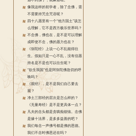
遇不到佛了，就麻烦啦。
像我这样的初学者，除了念佛，需
不需要持咒念咒语呢？
四十八愿里有一个“他方国土”该怎
么理解，它不是西方极乐世界吗？
不念佛，佛也在，是不是可以理解
成即使不念，佛的愿力也在？
《弥陀经》上说一心不乱能得往
生。假如只是一心不乱，没有信愿
持名是不是也可以往生呢？
“欲生我国”也是阿弥陀佛急切的呼
唤吗？
《观经》，是不是我们自己要去
观？
净土三部经的层次是怎么样的？
《无量寿经》是不是更具体一点？
凡夫的念头都是贪嗔痴烦恼。念佛
是缘十法界，是多多益善的吧？
我们每念一声佛号都是佛的恩德。
我们不念时佛恩还在吗？