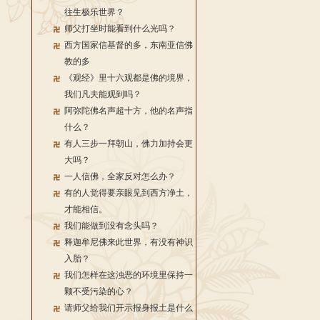
往生极乐世界？
师父打坐时能看到什么光吗？
西方国家信基督的多，东南亚信佛
教的多
《观经》里十六观都是佛的境界，
我们凡夫能观到吗？
阿弥陀佛名声超十方，他的名声指
什么？
有人三步一拜朝山，佛力加持会更
大吗？
一人信佛，全家反对怎么办？
有的人觉得要亲眼见到西方净土，
才能相信。
我们能做到没有念头吗？
释迦牟尼佛来此世界，有没有神识
入胎？
我们怎样在这浊恶的环境里保持一
颗不受污染的心？
请师父给我们开示报身报土是什么