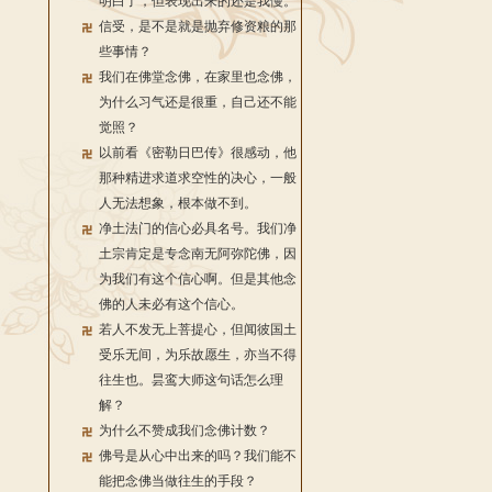
明白了，但表现出来的还是我慢。
信受，是不是就是抛弃修资粮的那
些事情？
我们在佛堂念佛，在家里也念佛，
为什么习气还是很重，自己还不能
觉照？
以前看《密勒日巴传》很感动，他
那种精进求道求空性的决心，一般
人无法想象，根本做不到。
净土法门的信心必具名号。我们净
土宗肯定是专念南无阿弥陀佛，因
为我们有这个信心啊。但是其他念
佛的人未必有这个信心。
若人不发无上菩提心，但闻彼国土
受乐无间，为乐故愿生，亦当不得
往生也。昙鸾大师这句话怎么理
解？
为什么不赞成我们念佛计数？
佛号是从心中出来的吗？我们能不
能把念佛当做往生的手段？