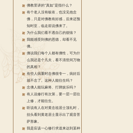
佛教里讲的“真如”是指什么？
有个老人没有皈依，也没见他念
佛，只是对佛教有好感，后来还预
知时至，临走前说佛来了。
为什么我们看不透自己的烦恼？
我能感受到佛的恩德，却看不见
佛。
佛说我们每个人都有佛性，可为什
么我还是个凡夫，看不清世间万物
的真相？
有些人病重时念佛很专一，病好后
就不念了。这种人能往生吗？
念佛人能玩麻将、打牌娱乐吗？
有人说修行有次第，要一层一层往
上修，才能往生。
听说有人在对黄念祖居士顶礼时，
抬头看到黄老居士显示出了观音菩
萨形象。
我是应该一心修行求道来达到某种