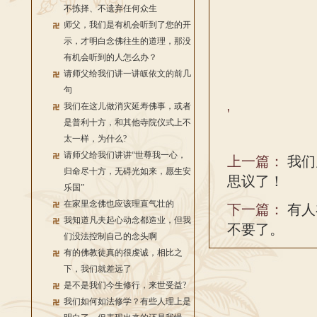
不拣择、不遗弃任何众生
师父，我们是有机会听到了您的开
示，才明白念佛往生的道理，那没
有机会听到的人怎么办？
请师父给我们讲一讲皈依文的前几
句
我们在这儿做消灾延寿佛事，或者
'
是普利十方，和其他寺院仪式上不
太一样，为什么?
请师父给我们讲讲“世尊我一心，
上一篇：
我们
归命尽十方，无碍光如来，愿生安
思议了！
乐国”
在家里念佛也应该理直气壮的
下一篇：
有人
我知道凡夫起心动念都造业，但我
不要了。
们没法控制自己的念头啊
有的佛教徒真的很虔诚，相比之
下，我们就差远了
是不是我们今生修行，来世受益?
我们如何如法修学？有些人理上是