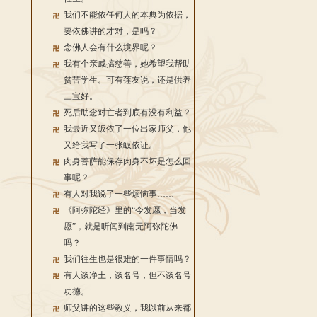
我们不能依任何人的本典为依据，
要依佛讲的才对，是吗？
念佛人会有什么境界呢？
我有个亲戚搞慈善，她希望我帮助
贫苦学生。可有莲友说，还是供养
三宝好。
死后助念对亡者到底有没有利益？
我最近又皈依了一位出家师父，他
又给我写了一张皈依证。
肉身菩萨能保存肉身不坏是怎么回
事呢？
有人对我说了一些烦恼事……
《阿弥陀经》里的“今发愿，当发
愿”，就是听闻到南无阿弥陀佛
吗？
我们往生也是很难的一件事情吗？
有人谈净土，谈名号，但不谈名号
功德。
师父讲的这些教义，我以前从来都