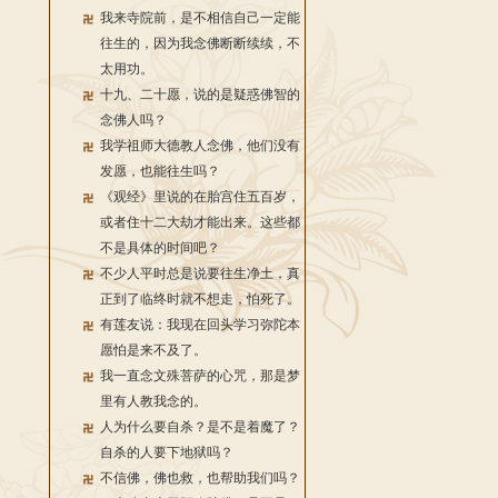
我来寺院前，是不相信自己一定能
往生的，因为我念佛断断续续，不
太用功。
十九、二十愿，说的是疑惑佛智的
念佛人吗？
我学祖师大德教人念佛，他们没有
发愿，也能往生吗？
《观经》里说的在胎宫住五百岁，
或者住十二大劫才能出来。这些都
不是具体的时间吧？
不少人平时总是说要往生净土，真
正到了临终时就不想走，怕死了。
有莲友说：我现在回头学习弥陀本
愿怕是来不及了。
我一直念文殊菩萨的心咒，那是梦
里有人教我念的。
人为什么要自杀？是不是着魔了？
自杀的人要下地狱吗？
不信佛，佛也救，也帮助我们吗？