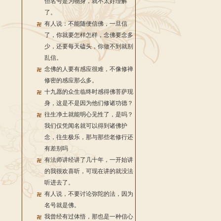
但名号是为物身，就不太好理解
了。
有人说：不能随便信佛，一旦信
了，你就要怎样怎样，念佛要念多
少，还要每天磕头，你做不到就别
乱信。
念佛的人要有感应很难，不像修禅
修密的感应那么多。
十九愿的众生临终时感得佛菩萨现
身，这是不是因为他们修诸功德？
往生净土就能明心见性了，是吗？
我们仅凭闻名就可以得到诸佛护
念，往生极乐，那与那些老修行还
有差别吗
有法师讲经讲了几十年，一开始讲
的我很欢喜听，可现在讲的就没法
听进去了。
有人说，不要讨论弥陀的法，因为
名号就是佛。
我曾经有过体悟，那也是一种信心