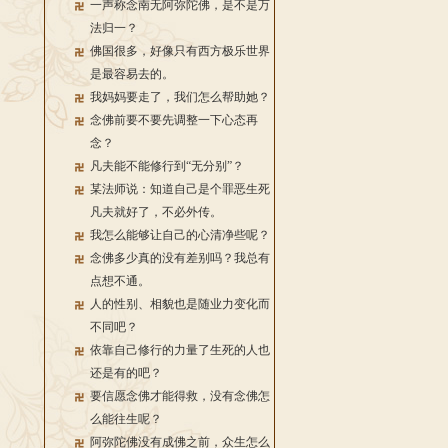
一声称念南无阿弥陀佛，是不是万
法归一？
佛国很多，好像只有西方极乐世界
是最容易去的。
我妈妈要走了，我们怎么帮助她？
念佛前要不要先调整一下心态再
念？
凡夫能不能修行到“无分别”？
某法师说：知道自己是个罪恶生死
凡夫就好了，不必外传。
我怎么能够让自己的心清净些呢？
念佛多少真的没有差别吗？我总有
点想不通。
人的性别、相貌也是随业力变化而
不同吧？
依靠自己修行的力量了生死的人也
还是有的吧？
要信愿念佛才能得救，没有念佛怎
么能往生呢？
阿弥陀佛没有成佛之前，众生怎么