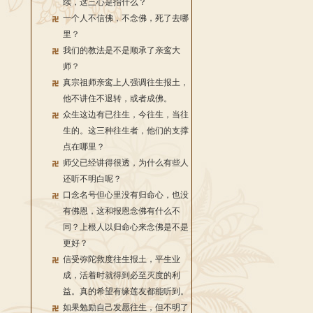
续，这三心是指什么？
一个人不信佛，不念佛，死了去哪
里？
我们的教法是不是顺承了亲鸾大
师？
真宗祖师亲鸾上人强调往生报土，
他不讲住不退转，或者成佛。
众生这边有已往生，今往生，当往
生的。这三种往生者，他们的支撑
点在哪里？
师父已经讲得很透，为什么有些人
还听不明白呢？
口念名号但心里没有归命心，也没
有佛恩，这和报恩念佛有什么不
同？上根人以归命心来念佛是不是
更好？
信受弥陀救度往生报土，平生业
成，活着时就得到必至灭度的利
益。真的希望有缘莲友都能听到。
如果勉励自己发愿往生，但不明了