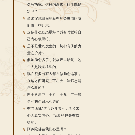
名号功德。这样的念佛人往生能确
定吗？
请师父就目前的新型肺炎疫情给我
们做一些开示。
念佛什么心态最好？我有时觉得自
己内心很黑暗。
是不是世间发生的一切都有佛的力
量在护持？
参加助念多了，就会产生错觉：这
个人是我送往生的。
现在很多出家人都在做助念这事，
在这方面研究、下功夫。法师您是
怎么看的？
四十八愿中，十八、十九、二十愿
是和我们息息相关的
有句话说“信心必具名号，名号未
必具真实信心。”我觉得也是有依
据的。
阿弥陀佛在我们心里吗？