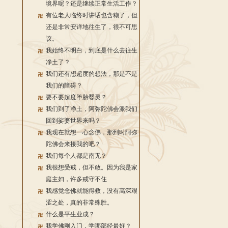
境界呢？还是继续正常生活工作？
有位老人临终时讲话也含糊了，但
还是非常安详地往生了，很不可思
议。
我始终不明白，到底是什么去往生
净土了？
我们还有想超度的想法，那是不是
我们的障碍？
要不要超度堕胎婴灵？
我们到了净土，阿弥陀佛会派我们
回到娑婆世界来吗？
我现在就想一心念佛，那到时阿弥
陀佛会来接我的吧？
我们每个人都是南无？
我很想受戒，但不敢。因为我是家
庭主妇，许多戒守不住
我感觉念佛就能得救，没有高深艰
涩之处，真的非常殊胜。
什么是平生业成？
我学佛刚入门，学哪部经最好？