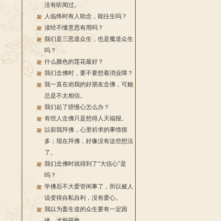
没有听闻过。
人临终时有人助念，能往生吗？
读经不懂意思有用吗？
我们是三恶道众生，也是魔道众生
吗？
什么颜色的莲花最好？
我们念佛时，要不要想着消业障？
我一直在劝我的好朋友念佛，可她
总是不太相信。
我们起了骄慢心怎么办？
有些人念佛只是想得人天福报。
以前我拜佛，心里祈求的事情很
多；现在拜佛，好像没有这些想法
了。
我们念佛时就得到了“大信心”是
吗？
学佛后不大爱管闲事了，所以被人
说变得自私自利，没有爱心。
我以为畜生道的众生要有一定因
缘，才能获救。