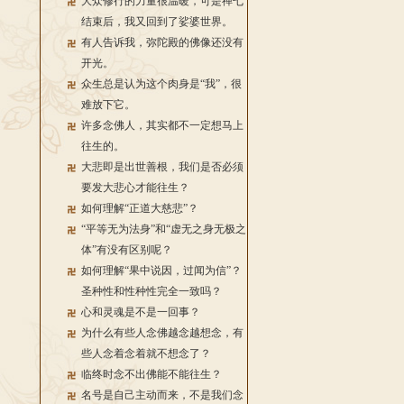
大众修行的力量很温暖，可是禅七
结束后，我又回到了娑婆世界。
有人告诉我，弥陀殿的佛像还没有
开光。
众生总是认为这个肉身是“我”，很
难放下它。
许多念佛人，其实都不一定想马上
往生的。
大悲即是出世善根，我们是否必须
要发大悲心才能往生？
如何理解“正道大慈悲”？
“平等无为法身”和“虚无之身无极之
体”有没有区别呢？
如何理解“果中说因，过闻为信”？
圣种性和性种性完全一致吗？
心和灵魂是不是一回事？
为什么有些人念佛越念越想念，有
些人念着念着就不想念了？
临终时念不出佛能不能往生？
名号是自己主动而来，不是我们念