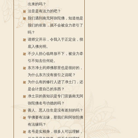
出来的吗？
法音是有法力的吧？
我们遇到南无阿弥陀佛，知道他是
我们的依靠，就不会被业力牵引了
吗？
请师父开示，令我入于正定业，彻
底入佛光明。
不少人担心临终放不下，被业力牵
引不知去往何处。
东方净土药师佛那里也是很好的，
为什么东方没有接引之说呢？
为什么有的修行人进了净土门，还
是会计度自己的东西？
净土宗的善知识是专门宣扬南无阿
弥陀佛名号功德的吗？
善人、恶人往生是没有差别的吗？
学佛要有法缘，那我们和阿弥陀佛
有法缘吗？
名号是实相身，很多人可以理解，