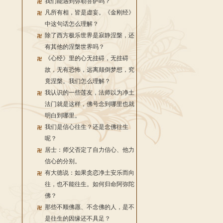
我们能遇到弥勒菩萨吗？
凡所有相，皆是虚妄。《金刚经》
中这句话怎么理解？
除了西方极乐世界是寂静涅槃，还
有其他的涅槃世界吗？
《心经》里的心无挂碍，无挂碍
故，无有恐怖，远离颠倒梦想，究
竟涅槃。我们怎么理解？
我认识的一些莲友，法师以为净土
法门就是这样，佛号念到哪里也就
明白到哪里。
我们是信心往生？还是念佛往生
呢？
居士：师父否定了自力信心、他力
信心的分别。
有大德说：如果贪恋净土安乐而向
往，也不能往生。如何归命阿弥陀
佛？
那些不顺佛愿、不念佛的人，是不
是往生的因缘还不具足？