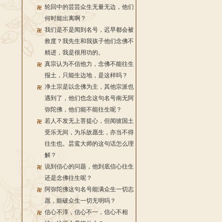
轮回中的芸芸众生无量无边，他们
何时能出离啊？
我们是不是闻到名号，迟早都会被
救度？我先生和我孩子他们念佛不
精进，我是很用功的。
真宗认为不信他力，念佛不能往生
报土，只能生边地，是这样吗？
净土宗是以念佛为主，其他宗派也
遇到了，他们也念这句名号南无阿
弥陀佛，他们能不能往生呢？
若人不发无上菩提心，但闻彼国土
受乐无间，为乐故愿生，亦当不得
往生也。昙鸾大师的这句话怎么理
解？
说到信心的问题，他到底信心往生
还是念佛往生呢？
阿弥陀佛这句名号能满众生一切志
愿，能破众生一切无明吗？
信心不淳，信心不一，信心不相