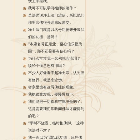
债主来拉我。
我可不可以学习祖师的著作？
某法师说净土法门难信，所以他们
那里念佛很强调感应道交。
净土法门就是以名号功德来开显我
们的功德，是吗？
“本愿名号正定业，至心信乐愿为
因”，那不还是要有信心吗？
为什么常常我一念佛就会流泪？
读经不懂意思有用吗？
不少人好像看不起净土宗，认为没
有修行，就是念念佛。
密宗里也有改写佛经的现象。
我执很难发现，要慢慢放下。
我们能把一切都看空就没烦恼了。
这是需要我们常听闻佛法才能得到
的吧？
“平时不烧香，临时抱佛脚。”这种
说法对不对？
我一直以为“愿以此功德，庄严佛