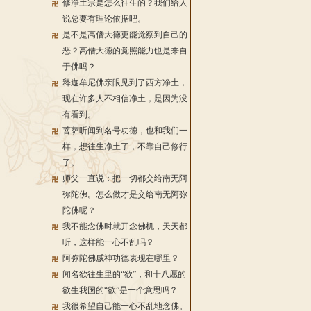
修净土宗是怎么往生的？我们给人
说总要有理论依据吧。
是不是高僧大德更能觉察到自己的
恶？高僧大德的觉照能力也是来自
于佛吗？
释迦牟尼佛亲眼见到了西方净土，
现在许多人不相信净土，是因为没
有看到。
菩萨听闻到名号功德，也和我们一
样，想往生净土了，不靠自己修行
了。
师父一直说：把一切都交给南无阿
弥陀佛。怎么做才是交给南无阿弥
陀佛呢？
我不能念佛时就开念佛机，天天都
听，这样能一心不乱吗？
阿弥陀佛威神功德表现在哪里？
闻名欲往生里的“欲”，和十八愿的
欲生我国的“欲”是一个意思吗？
我很希望自己能一心不乱地念佛。