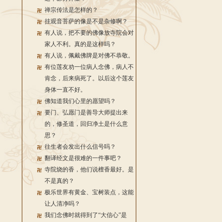
禅宗传法是怎样的？
挂观音菩萨的像是不是杂修啊？
有人说，把不要的佛像放寺院会对
家人不利。真的是这样吗？
有人说，佩戴佛牌是对佛不恭敬。
有位莲友劝一位病人念佛，病人不
肯念，后来病死了。以后这个莲友
身体一直不好。
佛知道我们心里的愿望吗？
要门、弘愿门是善导大师提出来
的，修圣道，回归净土是什么意
思？
往生者会发出什么信号吗？
翻译经文是很难的一件事吧？
寺院烧的香，他们说檀香最好。是
不是真的？
极乐世界有黄金、宝树装点，这能
让人清净吗？
我们念佛时就得到了“大信心”是