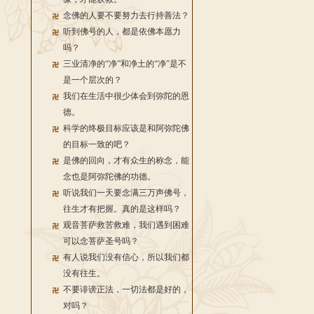
念佛的人要不要努力去行持善法？
听到佛号的人，都是依佛本愿力
吗？
三业清净的“净”和净土的“净”是不
是一个层次的？
我们在生活中很少体会到弥陀的恩
德。
科学的终极目标应该是和阿弥陀佛
的目标一致的吧？
是佛的回向，才有众生的称念，能
念也是阿弥陀佛的功德。
听说我们一天要念满三万声佛号，
往生才有把握。真的是这样吗？
观音菩萨救苦救难，我们遇到困难
可以念菩萨圣号吗？
有人说我们没有信心，所以我们都
没有往生。
不要诽谤正法，一切法都是好的，
对吗？