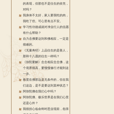
的表现，但那也不是往生的依凭，
对吗？
我身体不太好，家人要我吃的肉，
我吃了些。可心里有点不安。
学习性功德成就对净业行人的信愿
有什么帮助？
自力念佛要达到和佛相应，一定是
很难的。
《无量寿经》上品往生的是善人，
那和十八愿的往生一样吗？
《弥陀要解》念念相应念念佛，这
个境界很高，要慢慢修行才能到这
一步。
救度在佛那边是无条件的，但在我
们这边，是不是要达到某种状态？
阿弥陀佛在我们心中吗？
阿弥陀佛、极乐世界是在我们心里
还是心外？
我很担心临命终时恶业现前，怨亲