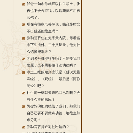
我念一句名号就可以往生净土，佛
再也不会舍弃我，以后我就不用再
念佛了。
现在有很多老菩萨说：临命终时念
不出佛还能往生吗？
弥勒菩萨住在兜率天内院，等着当
来下生成佛。二十八层天，他为什
么选择兜率天？
闻到名号都能往生吗？不需要我们
发愿，也不需要做什么功德吗？
净土三经的顺序应该是《佛说无量
寿经》、《观经》，最后是《阿弥
陀经》吧？
往生前一刻就知道轮回已断吗？会
有什么样的感应？
阿弥陀佛把功德给了我们，那我们
自己还要不要做点功德，给往生加
点分呢？
弥勒菩萨是谁对他咐嘱的？