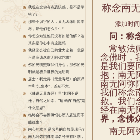
称念南
我现在念佛有点恐惧感，是不是学
错了?
那些不识字的人，又无因缘听闻本
添加时间：2
愿，那他们怎么往生?
问：称念
你怎么知道他们没有如是信解？这
其实是你心中有这疑惑
常敏法师
我经常会被自己的业力牵着，我是
念佛时，
不是应该念南无阿弥陀佛?
是我们要
佛的光明照耀我们身心，那佛的光
明就是极乐世界的光明啊
抱；南无
居士：我觉得《无量寿经》的原译
南无阿弥
本和“汇集本”，差别不大。
我们称念
《佛说无量寿经》里“其国不逆
救。我们
违，自然之所牵。”这里的“自然”是
经
在南无
什么意思?
临终会不会因嗔恨心堕入恶道而不
界，念佛
能往生？
南无阿
内心的欢喜 是名号的自然显现吗？
南无阿弥陀佛本愿名号没有区别，