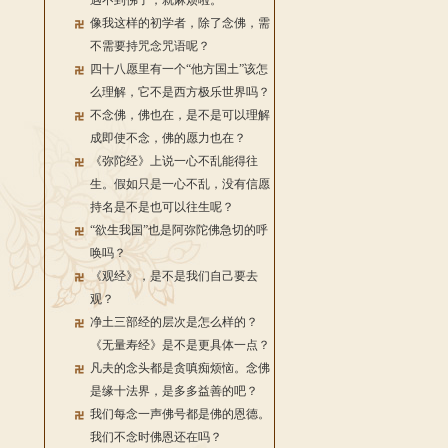
遇不到佛了，就麻烦啦。
像我这样的初学者，除了念佛，需
不需要持咒念咒语呢？
四十八愿里有一个“他方国土”该怎
么理解，它不是西方极乐世界吗？
不念佛，佛也在，是不是可以理解
成即使不念，佛的愿力也在？
《弥陀经》上说一心不乱能得往
生。假如只是一心不乱，没有信愿
持名是不是也可以往生呢？
“欲生我国”也是阿弥陀佛急切的呼
唤吗？
《观经》，是不是我们自己要去
观？
净土三部经的层次是怎么样的？
《无量寿经》是不是更具体一点？
凡夫的念头都是贪嗔痴烦恼。念佛
是缘十法界，是多多益善的吧？
我们每念一声佛号都是佛的恩德。
我们不念时佛恩还在吗？