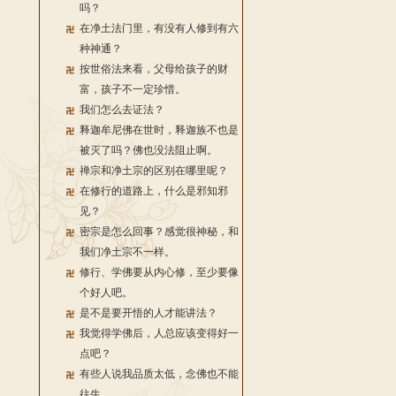
吗？
在净土法门里，有没有人修到有六
种神通？
按世俗法来看，父母给孩子的财
富，孩子不一定珍惜。
我们怎么去证法？
释迦牟尼佛在世时，释迦族不也是
被灭了吗？佛也没法阻止啊。
禅宗和净土宗的区别在哪里呢？
在修行的道路上，什么是邪知邪
见？
密宗是怎么回事？感觉很神秘，和
我们净土宗不一样。
修行、学佛要从内心修，至少要像
个好人吧。
是不是要开悟的人才能讲法？
我觉得学佛后，人总应该变得好一
点吧？
有些人说我品质太低，念佛也不能
往生。