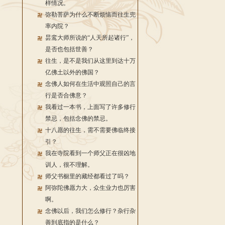
样情况。
弥勒菩萨为什么不断烦恼而往生兜
率内院？
昙鸾大师所说的“人天所起诸行”，
是否也包括世善？
往生，是不是我们从这里到达十万
亿佛土以外的佛国？
念佛人如何在生活中观照自己的言
行是否合佛意？
我看过一本书，上面写了许多修行
禁忌，包括念佛的禁忌。
十八愿的往生，需不需要佛临终接
引？
我在寺院看到一个师父正在很凶地
训人，很不理解。
师父书橱里的藏经都看过了吗？
阿弥陀佛愿力大，众生业力也厉害
啊。
念佛以后，我们怎么修行？杂行杂
善到底指的是什么？