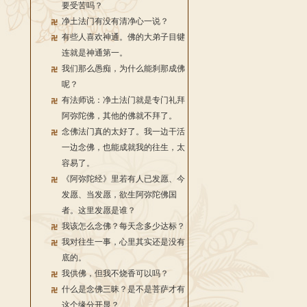
要受苦吗？
净土法门有没有清净心一说？
有些人喜欢神通。佛的大弟子目犍
连就是神通第一。
我们那么愚痴，为什么能刹那成佛
呢？
有法师说：净土法门就是专门礼拜
阿弥陀佛，其他的佛就不拜了。
念佛法门真的太好了。我一边干活
一边念佛，也能成就我的往生，太
容易了。
《阿弥陀经》里若有人已发愿、今
发愿、当发愿，欲生阿弥陀佛国
者。这里发愿是谁？
我该怎么念佛？每天念多少达标？
我对往生一事，心里其实还是没有
底的。
我供佛，但我不烧香可以吗？
什么是念佛三昧？是不是菩萨才有
这个缘分开显？