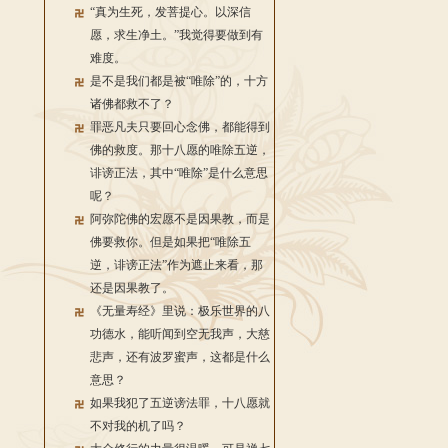
“真为生死，发菩提心。以深信
愿，求生净土。”我觉得要做到有
难度。
是不是我们都是被“唯除”的，十方
诸佛都救不了？
罪恶凡夫只要回心念佛，都能得到
佛的救度。那十八愿的唯除五逆，
诽谤正法，其中“唯除”是什么意思
呢？
阿弥陀佛的宏愿不是因果教，而是
佛要救你。但是如果把“唯除五
逆，诽谤正法”作为遮止来看，那
还是因果教了。
《无量寿经》里说：极乐世界的八
功德水，能听闻到空无我声，大慈
悲声，还有波罗蜜声，这都是什么
意思？
如果我犯了五逆谤法罪，十八愿就
不对我的机了吗？