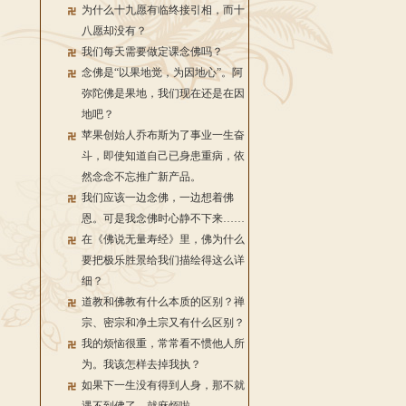
为什么十九愿有临终接引相，而十
八愿却没有？
我们每天需要做定课念佛吗？
念佛是“以果地觉，为因地心”。阿
弥陀佛是果地，我们现在还是在因
地吧？
苹果创始人乔布斯为了事业一生奋
斗，即使知道自己已身患重病，依
然念念不忘推广新产品。
我们应该一边念佛，一边想着佛
恩。可是我念佛时心静不下来……
在《佛说无量寿经》里，佛为什么
要把极乐胜景给我们描绘得这么详
细？
道教和佛教有什么本质的区别？禅
宗、密宗和净土宗又有什么区别？
我的烦恼很重，常常看不惯他人所
为。我该怎样去掉我执？
如果下一生没有得到人身，那不就