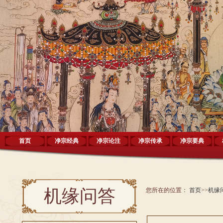
首页
净宗经典
净宗论注
净宗传承
净宗要典
机缘问答
您所在的位置：
首页
>>
机缘