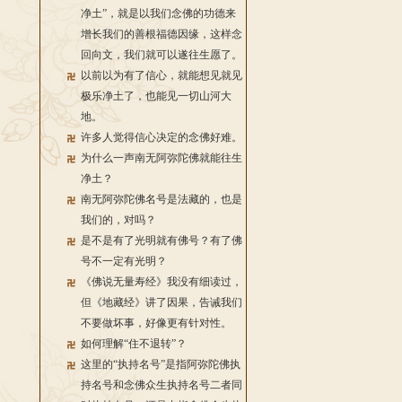
净土”，就是以我们念佛的功德来
增长我们的善根福德因缘，这样念
回向文，我们就可以遂往生愿了。
以前以为有了信心，就能想见就见
极乐净土了，也能见一切山河大
地。
许多人觉得信心决定的念佛好难。
为什么一声南无阿弥陀佛就能往生
净土？
南无阿弥陀佛名号是法藏的，也是
我们的，对吗？
是不是有了光明就有佛号？有了佛
号不一定有光明？
《佛说无量寿经》我没有细读过，
但《地藏经》讲了因果，告诫我们
不要做坏事，好像更有针对性。
如何理解“住不退转”？
这里的“执持名号”是指阿弥陀佛执
持名号和念佛众生执持名号二者同