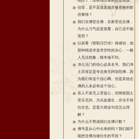
明白了，但表现出来的还是我慢。
信受，是不是就是抛弃修资粮的那
些事情？
我们在佛堂念佛，在家里也念佛，
为什么习气还是很重，自己还不能
觉照？
以前看《密勒日巴传》很感动，他
那种精进求道求空性的决心，一般
人无法想象，根本做不到。
净土法门的信心必具名号。我们净
土宗肯定是专念南无阿弥陀佛，因
为我们有这个信心啊。但是其他念
佛的人未必有这个信心。
若人不发无上菩提心，但闻彼国土
受乐无间，为乐故愿生，亦当不得
往生也。昙鸾大师这句话怎么理
解？
为什么不赞成我们念佛计数？
佛号是从心中出来的吗？我们能不
能把念佛当做往生的手段？