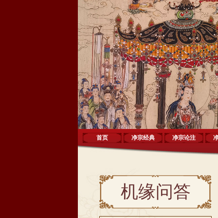
首页
净宗经典
净宗论注
机缘问答