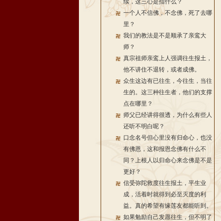
续，这三心是指什么？
一个人不信佛，不念佛，死了去哪
里？
我们的教法是不是顺承了亲鸾大
师？
真宗祖师亲鸾上人强调往生报土，
他不讲住不退转，或者成佛。
众生这边有已往生，今往生，当往
生的。这三种往生者，他们的支撑
点在哪里？
师父已经讲得很透，为什么有些人
还听不明白呢？
口念名号但心里没有归命心，也没
有佛恩，这和报恩念佛有什么不
同？上根人以归命心来念佛是不是
更好？
信受弥陀救度往生报土，平生业
成，活着时就得到必至灭度的利
益。真的希望有缘莲友都能听到。
如果勉励自己发愿往生，但不明了