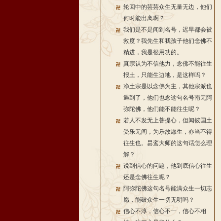
轮回中的芸芸众生无量无边，他们
何时能出离啊？
我们是不是闻到名号，迟早都会被
救度？我先生和我孩子他们念佛不
精进，我是很用功的。
真宗认为不信他力，念佛不能往生
报土，只能生边地，是这样吗？
净土宗是以念佛为主，其他宗派也
遇到了，他们也念这句名号南无阿
弥陀佛，他们能不能往生呢？
若人不发无上菩提心，但闻彼国土
受乐无间，为乐故愿生，亦当不得
往生也。昙鸾大师的这句话怎么理
解？
说到信心的问题，他到底信心往生
还是念佛往生呢？
阿弥陀佛这句名号能满众生一切志
愿，能破众生一切无明吗？
信心不淳，信心不一，信心不相