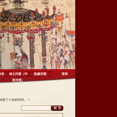
泉寺
净土问答（中
机缘问答
登录
英对照）
相隔了十劫的时间。
>>