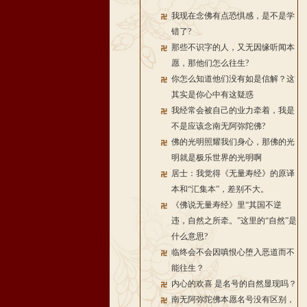
我现在念佛有点恐惧感，是不是学
错了?
那些不识字的人，又无因缘听闻本
愿，那他们怎么往生?
你怎么知道他们没有如是信解？这
其实是你心中有这疑惑
我经常会被自己的业力牵着，我是
不是应该念南无阿弥陀佛?
佛的光明照耀我们身心，那佛的光
明就是极乐世界的光明啊
居士：我觉得《无量寿经》的原译
本和“汇集本”，差别不大。
《佛说无量寿经》里“其国不逆
违，自然之所牵。”这里的“自然”是
什么意思?
临终会不会因嗔恨心堕入恶道而不
能往生？
内心的欢喜 是名号的自然显现吗？
南无阿弥陀佛本愿名号没有区别，