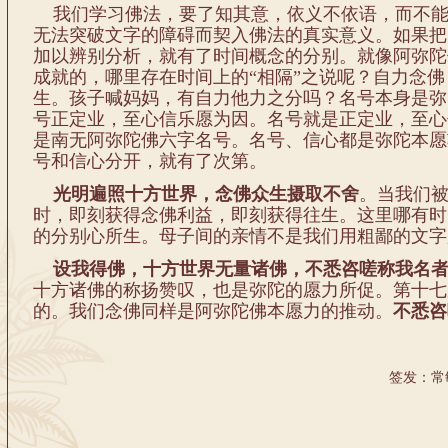
我们学习佛法，要了知其意，依义不依语，而不能
无法突破文字的障碍而契入佛法的真实意义。如果把
加以辨别分析，就有了时间概念的分别。就像阿弥陀
成就的，哪里存在时间上的“相隔”之说呢？自力念
生。孩子喊妈妈，有自力他力之分吗？名号本身是弥
号正定业，至心信乐愿为因。名号就是正定业，至心
是南无阿弥陀佛六字名号。名号、信心都是弥陀本愿
号和信心分开，就有了次第。
光明遍照十方世界，念佛众生摄取不舍
。当我们
时，即刻获得念佛利益，即刻获得往生。这里哪有时
的分别心所生。母子间的亲情不是我们用粗鄙的文字
设我得佛，十方世界无量诸佛，不悉咨嗟称我名
十方诸佛的称扬赞叹，也是弥陀的愿力所促。第十七
的。我们念佛同样是阿弥陀佛本愿力的推动。
不悉咨
签发：常