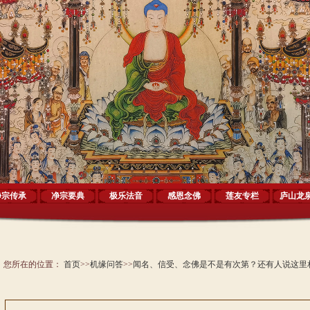
净宗传承
净宗要典
极乐法音
感恩念佛
莲友专栏
庐山龙
您所在的位置：
首页
>>
机缘问答
>>
闻名、信受、念佛是不是有次第？还有人说这里