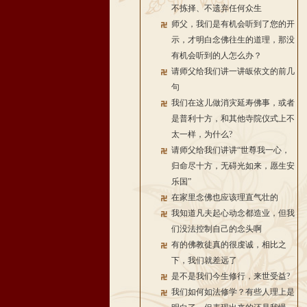
不拣择、不遗弃任何众生
师父，我们是有机会听到了您的开
示，才明白念佛往生的道理，那没
有机会听到的人怎么办？
请师父给我们讲一讲皈依文的前几
句
我们在这儿做消灾延寿佛事，或者
是普利十方，和其他寺院仪式上不
太一样，为什么?
请师父给我们讲讲“世尊我一心，
归命尽十方，无碍光如来，愿生安
乐国”
在家里念佛也应该理直气壮的
我知道凡夫起心动念都造业，但我
们没法控制自己的念头啊
有的佛教徒真的很虔诚，相比之
下，我们就差远了
是不是我们今生修行，来世受益?
我们如何如法修学？有些人理上是