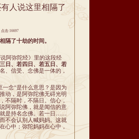
还有人说这里相隔了
点击:16697
相隔了十劫的时间。
说阿弥陀经》里的这段经
三日、若四日、若五日、若
名、信受、念佛是一体的，
至一念”是什么意思？是因为
推动，是阿弥陀佛无碍光明
，不隔时，不隔日。信心，
说阿弥陀佛，就是闻信的意
就是持名念佛。若一日……
而不会认别人喊妈妈。这就
在心中；弥陀妈妈在心中，