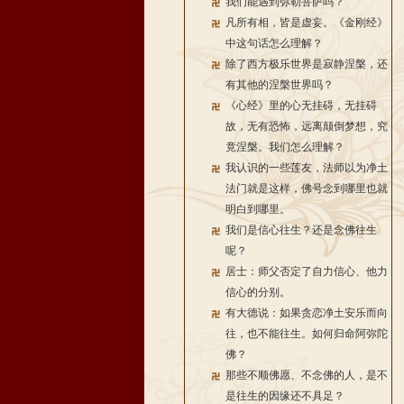
我们能遇到弥勒菩萨吗？
凡所有相，皆是虚妄。《金刚经》
中这句话怎么理解？
除了西方极乐世界是寂静涅槃，还
有其他的涅槃世界吗？
《心经》里的心无挂碍，无挂碍
故，无有恐怖，远离颠倒梦想，究
竟涅槃。我们怎么理解？
我认识的一些莲友，法师以为净土
法门就是这样，佛号念到哪里也就
明白到哪里。
我们是信心往生？还是念佛往生
呢？
居士：师父否定了自力信心、他力
信心的分别。
有大德说：如果贪恋净土安乐而向
往，也不能往生。如何归命阿弥陀
佛？
那些不顺佛愿、不念佛的人，是不
是往生的因缘还不具足？