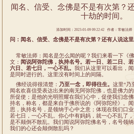
闻名、信受、念佛是不是有次第？
十劫的时间。
添加时间：2023-01-09 09:22:42 作者：常敏法师 
问：闻名、信受、念佛是不是有次第？还有人说这里
常敏法师：闻名是怎么闻的呢？我们来看一下《佛
文：
闻说阿弥陀佛，执持名号。若一日、若二日、若
六日、若七日，一心不乱。
我们从这里可以看出，闻
是同时进行的。这里没有时间上的间隔。
佛经说得很清楚：
乃至一念，即得往生。
这里“乃
闻名欢喜信受表达出来的南无阿弥陀佛，也是佛力的
所促使；是他的光明照耀在我们心中，促使我们念佛
持名，称名，都是来自于佛所说的《阿弥陀经》。闻
思，执持名号，是领纳于心中之意；体现在我们口业
若七日，一心不乱。你心中有妈妈，就一心不乱了，
是不颠倒不散乱。我们闻说阿弥陀佛名号，名号领纳
我们的心还会颠倒散乱吗？