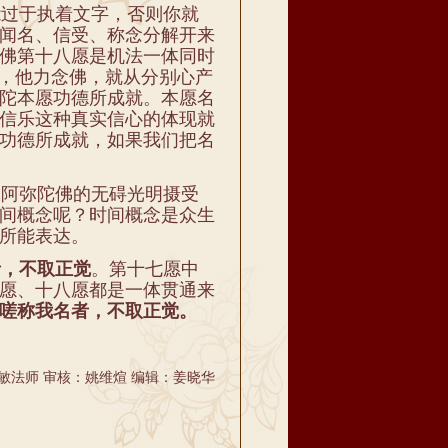
过于执着文字，否则你就
闻名、信受、称念分解开来
佛第十八愿是机法一体同时
佛，他力念佛，就从分别心产
陀本愿功德所成就。本愿名
信乐这种真实信心的体现就
功德所成就，如果我们把名
被阿弥陀佛的无碍光明摄受
间概念呢？时间概念是众生
所能表达。
者，不取正觉
。第十七愿中
愿、十八愿都是一体贯通来
嗟称我名者，不取正觉。
敏法师 审核：姚维煊 编辑：姜晓华