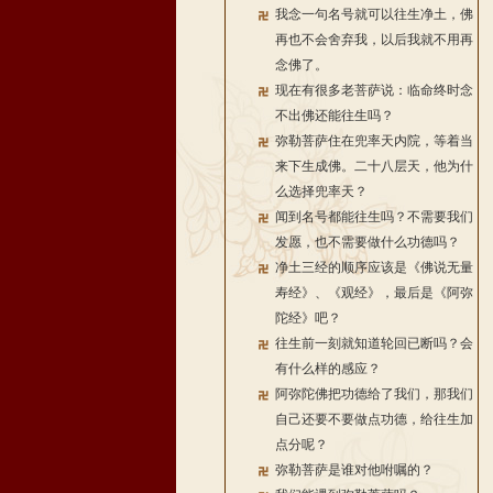
我念一句名号就可以往生净土，佛
再也不会舍弃我，以后我就不用再
念佛了。
现在有很多老菩萨说：临命终时念
不出佛还能往生吗？
弥勒菩萨住在兜率天内院，等着当
来下生成佛。二十八层天，他为什
么选择兜率天？
闻到名号都能往生吗？不需要我们
发愿，也不需要做什么功德吗？
净土三经的顺序应该是《佛说无量
寿经》、《观经》，最后是《阿弥
陀经》吧？
往生前一刻就知道轮回已断吗？会
有什么样的感应？
阿弥陀佛把功德给了我们，那我们
自己还要不要做点功德，给往生加
点分呢？
弥勒菩萨是谁对他咐嘱的？