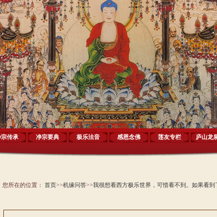
净宗传承
净宗要典
极乐法音
感恩念佛
莲友专栏
庐山龙
您所在的位置：
首页
>>
机缘问答
>>
我很想看西方极乐世界，可惜看不到。如果看到