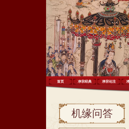
首页
净宗经典
净宗论注
机缘问答