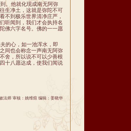
到。他就化现成南无阿弥
往生净土，这就是弥陀不可
看不到极乐世界清净庄严，
们听闻到，我们才会执持名
陀佛六字名号。佛的一一愿
夫的心，如一池浑水，即
之间也会称念一声南无阿弥
不舍，所以说不可以少善根
四十八愿达成，使我们闻说
敏法师 审核：姚维煊 编辑：姜晓华