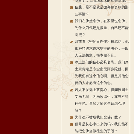
明白了，但表现出来的还是我慢。
信受，是不是就是抛弃修资粮的那
些事情？
我们在佛堂念佛，在家里也念佛，
为什么习气还是很重，自己还不能
觉照？
以前看《密勒日巴传》很感动，他
那种精进求道求空性的决心，一般
人无法想象，根本做不到。
净土法门的信心必具名号。我们净
土宗肯定是专念南无阿弥陀佛，因
为我们有这个信心啊。但是其他念
佛的人未必有这个信心。
若人不发无上菩提心，但闻彼国土
受乐无间，为乐故愿生，亦当不得
往生也。昙鸾大师这句话怎么理
解？
为什么不赞成我们念佛计数？
佛号是从心中出来的吗？我们能不
能把念佛当做往生的手段？