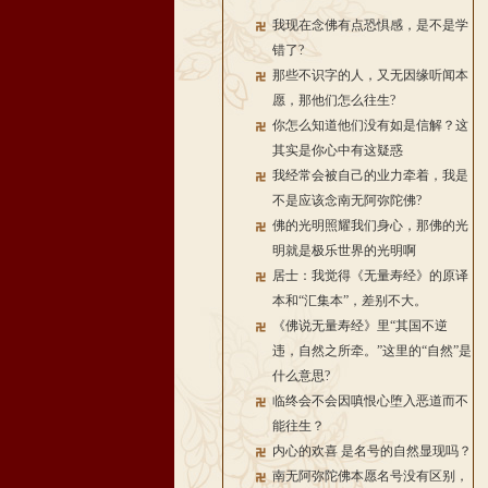
我现在念佛有点恐惧感，是不是学
错了?
那些不识字的人，又无因缘听闻本
愿，那他们怎么往生?
你怎么知道他们没有如是信解？这
其实是你心中有这疑惑
我经常会被自己的业力牵着，我是
不是应该念南无阿弥陀佛?
佛的光明照耀我们身心，那佛的光
明就是极乐世界的光明啊
居士：我觉得《无量寿经》的原译
本和“汇集本”，差别不大。
《佛说无量寿经》里“其国不逆
违，自然之所牵。”这里的“自然”是
什么意思?
临终会不会因嗔恨心堕入恶道而不
能往生？
内心的欢喜 是名号的自然显现吗？
南无阿弥陀佛本愿名号没有区别，