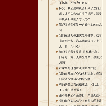
不拣择、不遗弃任何众生
师父，我们是有机会听到了您的开
示，才明白念佛往生的道理，那没
有机会听到的人怎么办？
请师父给我们讲一讲皈依文的前几
句
我们在这儿做消灾延寿佛事，或者
是普利十方，和其他寺院仪式上不
太一样，为什么?
请师父给我们讲讲“世尊我一心，
归命尽十方，无碍光如来，愿生安
乐国”
在家里念佛也应该理直气壮的
我知道凡夫起心动念都造业，但我
们没法控制自己的念头啊
有的佛教徒真的很虔诚，相比之
下，我们就差远了
是不是我们今生修行，来世受益?
我们如何如法修学？有些人理上是