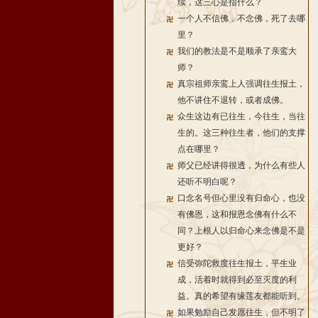
续，这三心是指什么？
一个人不信佛，不念佛，死了去哪
里？
我们的教法是不是顺承了亲鸾大
师？
真宗祖师亲鸾上人强调往生报土，
他不讲住不退转，或者成佛。
众生这边有已往生，今往生，当往
生的。这三种往生者，他们的支撑
点在哪里？
师父已经讲得很透，为什么有些人
还听不明白呢？
口念名号但心里没有归命心，也没
有佛恩，这和报恩念佛有什么不
同？上根人以归命心来念佛是不是
更好？
信受弥陀救度往生报土，平生业
成，活着时就得到必至灭度的利
益。真的希望有缘莲友都能听到。
如果勉励自己发愿往生，但不明了