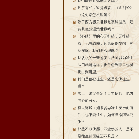
我们能遇到弥勒菩萨吗？
凡所有相，皆是虚妄。《金刚经》
中这句话怎么理解？
除了西方极乐世界是寂静涅槃，还
有其他的涅槃世界吗？
《心经》里的心无挂碍，无挂碍
故，无有恐怖，远离颠倒梦想，究
竟涅槃。我们怎么理解？
我认识的一些莲友，法师以为净土
法门就是这样，佛号念到哪里也就
明白到哪里。
我们是信心往生？还是念佛往生
呢？
居士：师父否定了自力信心、他力
信心的分别。
有大德说：如果贪恋净土安乐而向
往，也不能往生。如何归命阿弥陀
佛？
那些不顺佛愿、不念佛的人，是不
是往生的因缘还不具足？