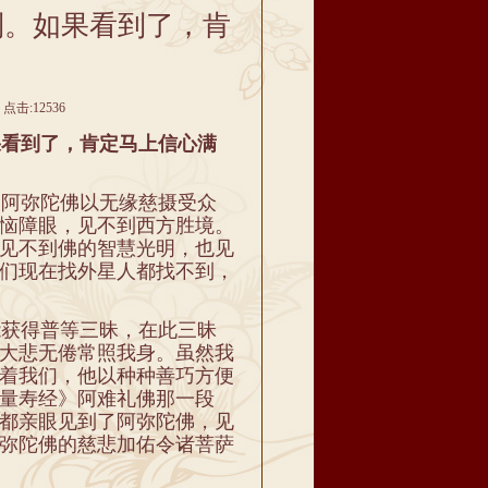
到。如果看到了，肯
。
点击:12536
看到了，肯定马上信心满
阿弥陀佛以无缘慈摄受众
恼障眼，见不到西方胜境。
见不到佛的智慧光明，也见
们现在找外星人都找不到，
获得普等三昧，在此三昧
大悲无倦常照我身。虽然我
着我们，他以种种善巧方便
量寿经》阿难礼佛那一段
都亲眼见到了阿弥陀佛，见
弥陀佛的慈悲加佑令诸菩萨