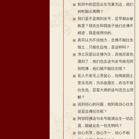
轮回中的芸芸众生无量无边，他们
何时能出离啊？
我们是不是闻到名号，迟早都会被
救度？我先生和我孩子他们念佛不
精进，我是很用功的。
真宗认为不信他力，念佛不能往生
报土，只能生边地，是这样吗？
净土宗是以念佛为主，其他宗派也
遇到了，他们也念这句名号南无阿
弥陀佛，他们能不能往生呢？
若人不发无上菩提心，但闻彼国土
受乐无间，为乐故愿生，亦当不得
往生也。昙鸾大师的这句话怎么理
解？
说到信心的问题，他到底信心往生
还是念佛往生呢？
阿弥陀佛这句名号能满众生一切志
愿，能破众生一切无明吗？
信心不淳，信心不一，信心不相