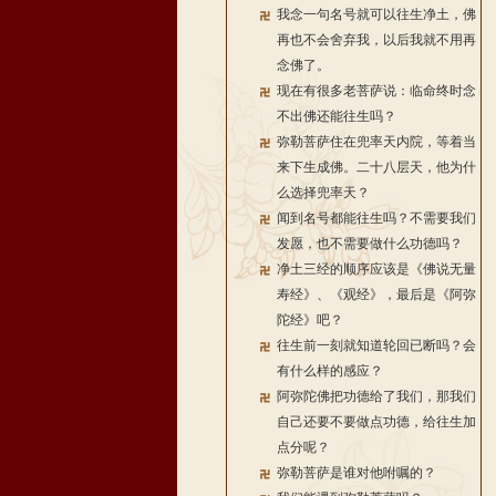
我念一句名号就可以往生净土，佛
再也不会舍弃我，以后我就不用再
念佛了。
现在有很多老菩萨说：临命终时念
不出佛还能往生吗？
弥勒菩萨住在兜率天内院，等着当
来下生成佛。二十八层天，他为什
么选择兜率天？
闻到名号都能往生吗？不需要我们
发愿，也不需要做什么功德吗？
净土三经的顺序应该是《佛说无量
寿经》、《观经》，最后是《阿弥
陀经》吧？
往生前一刻就知道轮回已断吗？会
有什么样的感应？
阿弥陀佛把功德给了我们，那我们
自己还要不要做点功德，给往生加
点分呢？
弥勒菩萨是谁对他咐嘱的？