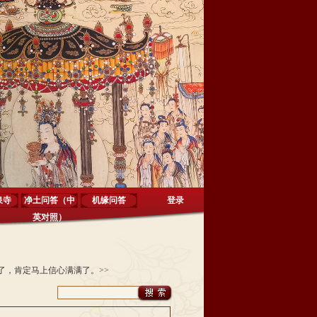
泉寺
净土问答（中
机缘问答
登录
英对照）
了，肯定马上信心满满了。
>>