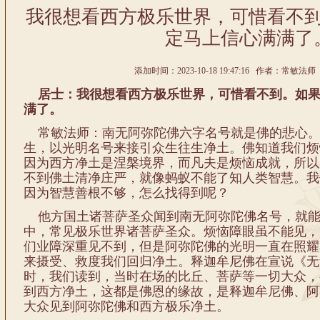
我很想看西方极乐世界，可惜看不
定马上信心满满了
添加时间：2023-10-18 19:47:16 作者：常敏法师 
居士：我很想看西方极乐世界，可惜看不到。如果
满了。
常敏法师：南无阿弥陀佛六字名号就是佛的悲心。
生，以光明名号来接引众生往生净土。佛知道我们烦
因为西方净土是涅槃境界，而凡夫是烦恼成就，所以
不到佛土清净庄严，就像蚂蚁不能了知人类智慧。我
因为智慧善根不够，怎么找得到呢？
他方国土诸菩萨圣众闻到南无阿弥陀佛名号，就能
中，常见极乐世界诸菩萨圣众。烦恼障眼虽不能见，
们业障深重见不到，但是阿弥陀佛的光明一直在照耀
来摄受、救度我们回归净土。释迦牟尼佛在宣说《无
时，我们读到，当时在场的比丘、菩萨等一切大众，
到西方净土，这都是佛恩的缘故，是释迦牟尼佛、阿
大众见到阿弥陀佛和西方极乐净土。