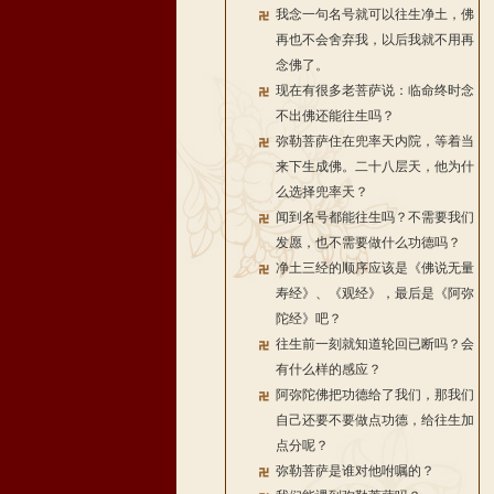
我念一句名号就可以往生净土，佛
再也不会舍弃我，以后我就不用再
念佛了。
现在有很多老菩萨说：临命终时念
不出佛还能往生吗？
弥勒菩萨住在兜率天内院，等着当
来下生成佛。二十八层天，他为什
么选择兜率天？
闻到名号都能往生吗？不需要我们
发愿，也不需要做什么功德吗？
净土三经的顺序应该是《佛说无量
寿经》、《观经》，最后是《阿弥
陀经》吧？
往生前一刻就知道轮回已断吗？会
有什么样的感应？
阿弥陀佛把功德给了我们，那我们
自己还要不要做点功德，给往生加
点分呢？
弥勒菩萨是谁对他咐嘱的？