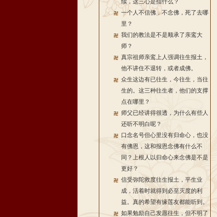
续，这三心是指什么？
一个人不信佛，不念佛，死了去哪
里？
我们的教法是不是顺承了亲鸾大
师？
真宗祖师亲鸾上人强调往生报土，
他不讲住不退转，或者成佛。
众生这边有已往生，今往生，当往
生的。这三种往生者，他们的支撑
点在哪里？
师父已经讲得很透，为什么有些人
还听不明白呢？
口念名号但心里没有归命心，也没
有佛恩，这和报恩念佛有什么不
同？上根人以归命心来念佛是不是
更好？
信受弥陀救度往生报土，平生业
成，活着时就得到必至灭度的利
益。真的希望有缘莲友都能听到。
如果勉励自己发愿往生，但不明了