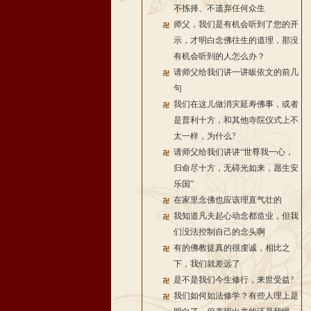
不拣择、不遗弃任何众生
师父，我们是有机会听到了您的开
示，才明白念佛往生的道理，那没
有机会听到的人怎么办？
请师父给我们讲一讲皈依文的前几
句
我们在这儿做消灾延寿佛事，或者
是普利十方，和其他寺院仪式上不
太一样，为什么?
请师父给我们讲讲“世尊我一心，
归命尽十方，无碍光如来，愿生安
乐国”
在家里念佛也应该理直气壮的
我知道凡夫起心动念都造业，但我
们没法控制自己的念头啊
有的佛教徒真的很虔诚，相比之
下，我们就差远了
是不是我们今生修行，来世受益?
我们如何如法修学？有些人理上是