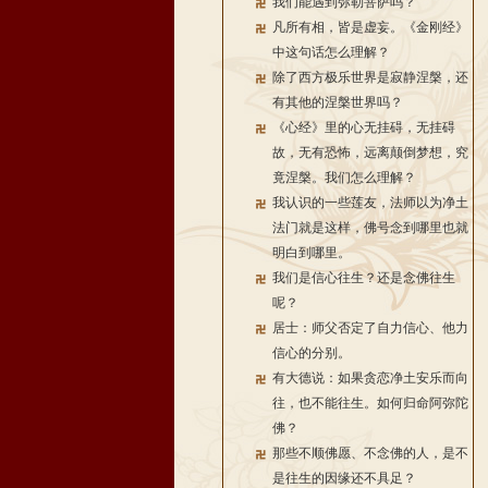
我们能遇到弥勒菩萨吗？
凡所有相，皆是虚妄。《金刚经》
中这句话怎么理解？
除了西方极乐世界是寂静涅槃，还
有其他的涅槃世界吗？
《心经》里的心无挂碍，无挂碍
故，无有恐怖，远离颠倒梦想，究
竟涅槃。我们怎么理解？
我认识的一些莲友，法师以为净土
法门就是这样，佛号念到哪里也就
明白到哪里。
我们是信心往生？还是念佛往生
呢？
居士：师父否定了自力信心、他力
信心的分别。
有大德说：如果贪恋净土安乐而向
往，也不能往生。如何归命阿弥陀
佛？
那些不顺佛愿、不念佛的人，是不
是往生的因缘还不具足？