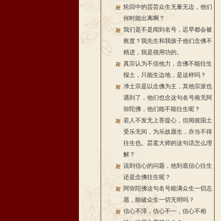
轮回中的芸芸众生无量无边，他们
何时能出离啊？
我们是不是闻到名号，迟早都会被
救度？我先生和我孩子他们念佛不
精进，我是很用功的。
真宗认为不信他力，念佛不能往生
报土，只能生边地，是这样吗？
净土宗是以念佛为主，其他宗派也
遇到了，他们也念这句名号南无阿
弥陀佛，他们能不能往生呢？
若人不发无上菩提心，但闻彼国土
受乐无间，为乐故愿生，亦当不得
往生也。昙鸾大师的这句话怎么理
解？
说到信心的问题，他到底信心往生
还是念佛往生呢？
阿弥陀佛这句名号能满众生一切志
愿，能破众生一切无明吗？
信心不淳，信心不一，信心不相