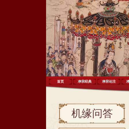
首页
净宗经典
净宗论注
机缘问答