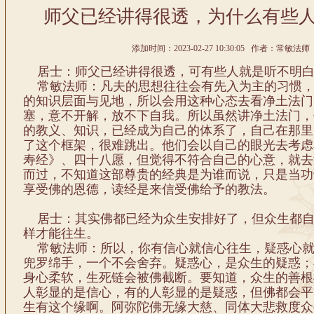
师父已经讲得很透，为什么有些
添加时间：2023-02-27 10:30:05 作者：常敏法师 
居士：师父已经讲得很透，可有些人就是听不明
常敏法师：凡夫的思想往往会有先入为主的习惯，
的知识层面与见地，所以会用这种心态去看净土法门
塞，意不开解，放不下自我。所以虽然讲净土法门，
的教义、知识，已经成为自己的体系了，自己在那里
了这个框架，很难跳出。他们会以自己的眼光去考虑
寿经》、四十八愿，但觉得不符合自己的心意，就去
而过，不知道这部尊贵的经典是为谁而说，只是当功
享受佛的恩德，读经是来信受佛给予的教法。
居士：其实佛都已经为众生安排好了，但众生都自
样才能往生。
常敏法师：所以，你有信心就信心往生，疑惑心就
兜罗绵手，一个不会舍弃。疑惑心，是众生的疑惑；
身心柔软，生死链会被佛截断。要知道，众生的善根
人彰显的是信心，有的人彰显的是疑惑，但佛都会平
生有这个缘啊。阿弥陀佛无缘大慈、同体大悲救度众