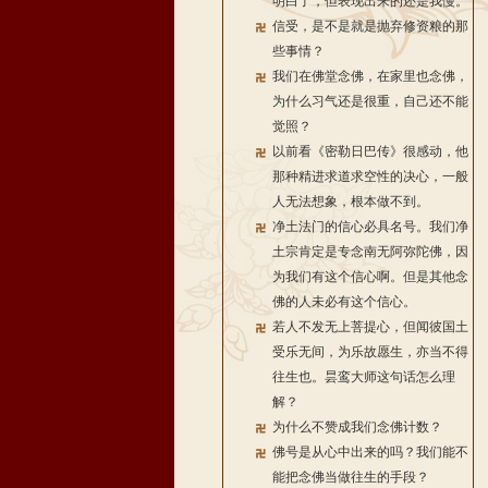
明白了，但表现出来的还是我慢。
信受，是不是就是抛弃修资粮的那
些事情？
我们在佛堂念佛，在家里也念佛，
为什么习气还是很重，自己还不能
觉照？
以前看《密勒日巴传》很感动，他
那种精进求道求空性的决心，一般
人无法想象，根本做不到。
净土法门的信心必具名号。我们净
土宗肯定是专念南无阿弥陀佛，因
为我们有这个信心啊。但是其他念
佛的人未必有这个信心。
若人不发无上菩提心，但闻彼国土
受乐无间，为乐故愿生，亦当不得
往生也。昙鸾大师这句话怎么理
解？
为什么不赞成我们念佛计数？
佛号是从心中出来的吗？我们能不
能把念佛当做往生的手段？