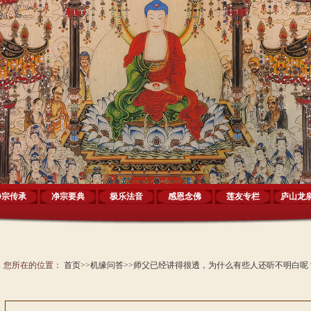
净宗传承
净宗要典
极乐法音
感恩念佛
莲友专栏
庐山龙
您所在的位置：
首页
>>
机缘问答
>>
师父已经讲得很透，为什么有些人还听不明白呢