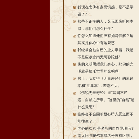
我现在念佛有点恐惧感，是不是学
错了?
那些不识字的人，又无因缘听闻本
愿，那他们怎么往生?
你怎么知道他们没有如是信解？这
其实是你心中有这疑惑
我经常会被自己的业力牵着，我是
不是应该念南无阿弥陀佛?
佛的光明照耀我们身心，那佛的光
明就是极乐世界的光明啊
居士：我觉得《无量寿经》的原译
本和“汇集本”，差别不大。
《佛说无量寿经》里“其国不逆
违，自然之所牵。”这里的“自然”是
什么意思?
临终会不会因嗔恨心堕入恶道而不
能往生？
内心的欢喜 是名号的自然显现吗？
南无阿弥陀佛本愿名号没有区别，