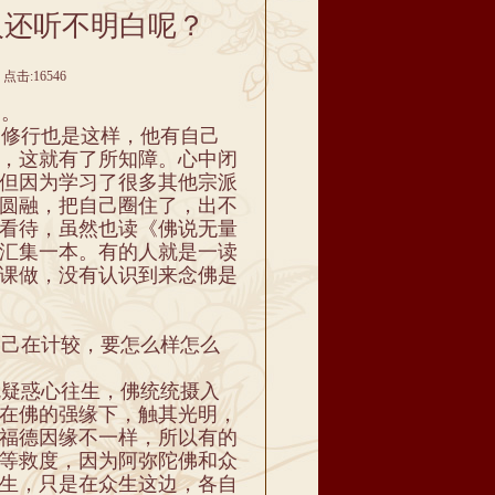
人还听不明白呢？
点击:16546
白。
修行也是这样，他有自己
，这就有了所知障。心中闭
但因为学习了很多其他宗派
圆融，把自己圈住了，出不
看待，虽然也读《佛说无量
汇集一本。有的人就是一读
课做，没有认识到来念佛是
己在计较，要怎么样怎么
疑惑心往生，佛统统摄入
在佛的强缘下，触其光明，
福德因缘不一样，所以有的
等救度，因为阿弥陀佛和众
生，只是在众生这边，各自