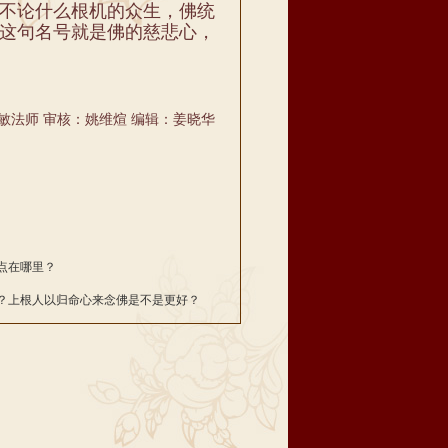
不论什么根机的众生，佛统
这句名号就是佛的慈悲心，
敏法师 审核：姚维煊 编辑：姜晓华
点在哪里？
？上根人以归命心来念佛是不是更好？