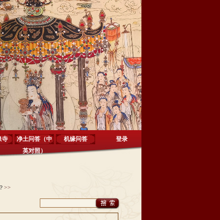
泉寺
净土问答（中
机缘问答
登录
英对照）
？
>>