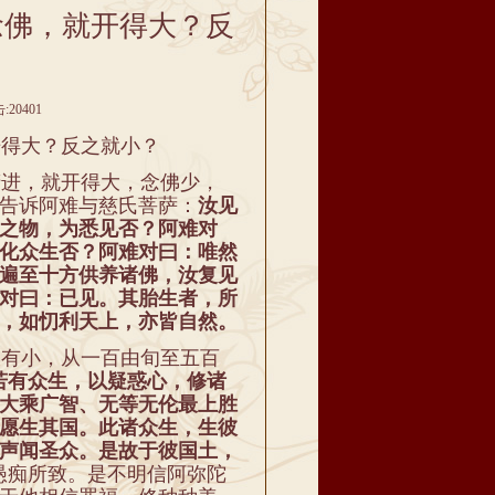
念佛，就开得大？反
20401
得大？反之就小？
精进，就开得大，念佛少，
告诉阿难与慈氏菩萨：
汝见
之物，为悉见否？
阿难对
化众生否？
阿难对曰：唯然
遍至十方供养诸佛，汝复见
对曰：已见。其胎生者，所
，如忉利天上，亦皆自然。
大有小，从一百由旬至五百
若有众生，以疑惑心，修诸
大乘广智、无等无伦最上胜
愿生其国。此诸众生，生彼
声闻圣众。是故于彼国土，
愚痴所致。是不明信阿弥陀