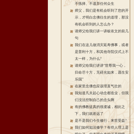
不拣择、不遗弃任何众生
师父，我们是有机会听到了您的开
示，才明白念佛往生的道理，那没
有机会听到的人怎么办？
请师父给我们讲一讲皈依文的前几
句
我们在这儿做消灾延寿佛事，或者
是普利十方，和其他寺院仪式上不
太一样，为什么?
请师父给我们讲讲“世尊我一心，
归命尽十方，无碍光如来，愿生安
乐国”
在家里念佛也应该理直气壮的
我知道凡夫起心动念都造业，但我
们没法控制自己的念头啊
有的佛教徒真的很虔诚，相比之
下，我们就差远了
是不是我们今生修行，来世受益?
我们如何如法修学？有些人理上是