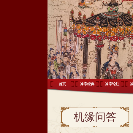
首页
净宗经典
净宗论注
机缘问答