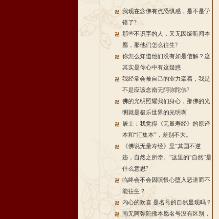
我现在念佛有点恐惧感，是不是学
错了?
那些不识字的人，又无因缘听闻本
愿，那他们怎么往生?
你怎么知道他们没有如是信解？这
其实是你心中有这疑惑
我经常会被自己的业力牵着，我是
不是应该念南无阿弥陀佛?
佛的光明照耀我们身心，那佛的光
明就是极乐世界的光明啊
居士：我觉得《无量寿经》的原译
本和“汇集本”，差别不大。
《佛说无量寿经》里“其国不逆
违，自然之所牵。”这里的“自然”是
什么意思?
临终会不会因嗔恨心堕入恶道而不
能往生？
内心的欢喜 是名号的自然显现吗？
南无阿弥陀佛本愿名号没有区别，