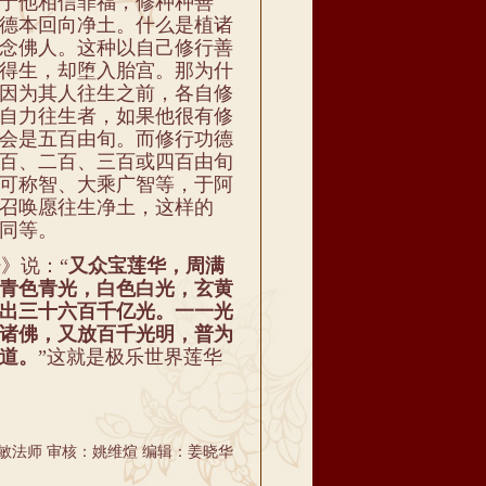
于他相信罪福，修种种善
德本回向净土。什么是植诸
念佛人。这种以自己修行善
得生，却堕入胎宫。那为什
因为其人往生之前，各自修
自力往生者，如果他很有修
会是五百由旬。而修行功德
百、二百、三百或四百由旬
可称智、大乘广智等，于阿
召唤愿往生净土，这样的
同等。
》说：“
又众宝莲华，周满
青色青光，白色白光，玄黄
出三十六百千亿光。一一光
诸佛，又放百千光明，普为
道。
”这就是极乐世界莲华
敏法师 审核：姚维煊 编辑：姜晓华