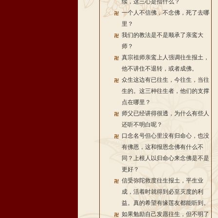
续，这三心是指什么？
一个人不信佛，不念佛，死了去哪
里？
我们的教法是不是顺承了亲鸾大
师？
真宗祖师亲鸾上人强调往生报土，
他不讲住不退转，或者成佛。
众生这边有已往生，今往生，当往
生的。这三种往生者，他们的支撑
点在哪里？
师父已经讲得很透，为什么有些人
还听不明白呢？
口念名号但心里没有归命心，也没
有佛恩，这和报恩念佛有什么不
同？上根人以归命心来念佛是不是
更好？
信受弥陀救度往生报土，平生业
成，活着时就得到必至灭度的利
益。真的希望有缘莲友都能听到。
如果勉励自己发愿往生，但不明了