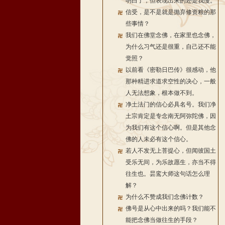
明白了，但表现出来的还是我慢。
信受，是不是就是抛弃修资粮的那
些事情？
我们在佛堂念佛，在家里也念佛，
为什么习气还是很重，自己还不能
觉照？
以前看《密勒日巴传》很感动，他
那种精进求道求空性的决心，一般
人无法想象，根本做不到。
净土法门的信心必具名号。我们净
土宗肯定是专念南无阿弥陀佛，因
为我们有这个信心啊。但是其他念
佛的人未必有这个信心。
若人不发无上菩提心，但闻彼国土
受乐无间，为乐故愿生，亦当不得
往生也。昙鸾大师这句话怎么理
解？
为什么不赞成我们念佛计数？
佛号是从心中出来的吗？我们能不
能把念佛当做往生的手段？