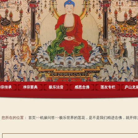
净宗传承
净宗要典
极乐法音
感恩念佛
莲友专栏
庐山龙
您所在的位置：
首页
>>
机缘问答
>>
极乐世界的莲花，是不是我们精进念佛，就开得