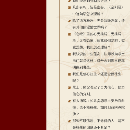
我们能遇到弥勒菩萨吗？
凡所有相，皆是虚妄。《金刚经》
中这句话怎么理解？
除了西方极乐世界是寂静涅槃，还
有其他的涅槃世界吗？
《心经》里的心无挂碍，无挂碍
故，无有恐怖，远离颠倒梦想，究
竟涅槃。我们怎么理解？
我认识的一些莲友，法师以为净土
法门就是这样，佛号念到哪里也就
明白到哪里。
我们是信心往生？还是念佛往生
呢？
居士：师父否定了自力信心、他力
信心的分别。
有大德说：如果贪恋净土安乐而向
往，也不能往生。如何归命阿弥陀
佛？
那些不顺佛愿、不念佛的人，是不
是往生的因缘还不具足？