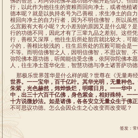
佛的智慧，对阿弥陀佛本愿功德不能升起信心。但由
行，以此作为他往生的资粮而回向净土，或者他植诸
德本呢？就是以执持名号为己善根，求生净土的自力
根回向净土的自力行者，因为不明信佛智，所以虽然
么宫殿有大有小呢？大小差别的原因又是什么呢？是
行的功德不同，因此才有了三辈九品之差别。这些凭
行，善根又深厚，他往生后所处胎宫就比较大，可能
小的，善根比较浅的，往生后所处的宫殿可能会是一
不等。而明信佛智之人，因明信佛智，不思议智、不
弥陀佛本愿功德，听闻能信受念佛，依阿弥陀佛本愿
人，往生净土莲华化生，智慧功德与净土诸菩萨功德
那极乐世界莲华是什么样的呢？世尊在《无量寿经
世界。一一宝华，百千亿叶。其华光明，无量种色。
朱紫，光色赫然，炜烨焕烂，明曜日月。一一华中，
中，出三十六百千亿佛，身色紫金，相好殊特。一一
十方说微妙法。如是诸佛，各各安立无量众生于佛正
不可思议功德。怎么会因众生之心改变而改变呢？
签发：常