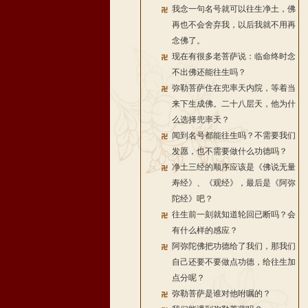
我念一句名号就可以往生净土，佛
再也不会舍弃我，以后我就不用再
念佛了。
现在有很多老菩萨说：临命终时念
不出佛还能往生吗？
弥勒菩萨住在兜率天内院，等着当
来下生成佛。二十八层天，他为什
么选择兜率天？
闻到名号都能往生吗？不需要我们
发愿，也不需要做什么功德吗？
净土三经的顺序应该是《佛说无量
寿经》、《观经》，最后是《阿弥
陀经》吧？
往生前一刻就知道轮回已断吗？会
有什么样的感应？
阿弥陀佛把功德给了我们，那我们
自己还要不要做点功德，给往生加
点分呢？
弥勒菩萨是谁对他咐嘱的？