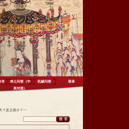
泉寺
净土问答（中
机缘问答
登录
英对照）
大？反之就小？
>>