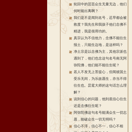
轮回中的芸芸众生无量无边，他们
何时能出离啊？
我们是不是闻到名号，迟早都会被
救度？我先生和我孩子他们念佛不
精进，我是很用功的。
真宗认为不信他力，念佛不能往生
报土，只能生边地，是这样吗？
净土宗是以念佛为主，其他宗派也
遇到了，他们也念这句名号南无阿
弥陀佛，他们能不能往生呢？
若人不发无上菩提心，但闻彼国土
受乐无间，为乐故愿生，亦当不得
往生也。昙鸾大师的这句话怎么理
解？
说到信心的问题，他到底信心往生
还是念佛往生呢？
阿弥陀佛这句名号能满众生一切志
愿，能破众生一切无明吗？
信心不淳，信心不一，信心不相