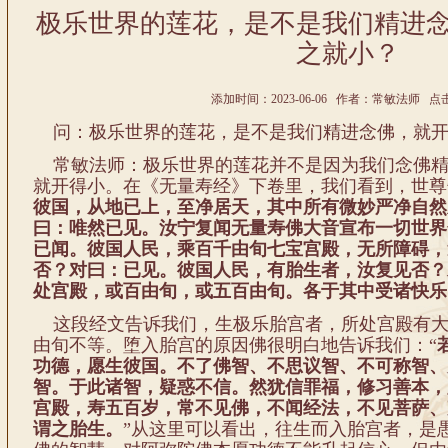
极乐世界的莲花，是不是我们精进
之就小？
添加时间：2023-06-06 作者：常敏法师 点击:
问：极乐世界的莲花，是不是我们精进念佛，就开
常敏法师：极乐世界的莲花并不是因为我们念佛
就开得小。在《无量寿经》下卷里，我们看到，世尊
彼国，从地已上，至净居天，其中所有微妙严净自然
曰：唯然已见。
汝宁复闻无量寿佛大音宣布一切世界
已闻。
彼国人民，乘百千由旬七宝宫殿，无所障碍，
否？
对曰：已见。
彼国人民，有胎生者，汝复见否？
处宫殿，或百由旬，或五百由旬。各于其中受诸快乐
这段经文告诉我们，生极乐胎宫者，所处宫殿有
由旬不等。堕入胎宫的原因佛很明白地告诉我们：“
功德，愿生彼国。不了佛智、不思议智、不可称智、
智。于此诸智，疑惑不信。然犹信罪福，修习善本，
宫殿，寿五百岁，常不见佛，不闻经法，不见菩萨、
谓之胎生。
”从这里可以看出，往生而入胎宫者，是