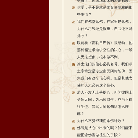
明白了，但表现出来的还是我慢。
信受，是不是就是抛弃修资粮的那
些事情？
我们在佛堂念佛，在家里也念佛，
为什么习气还是很重，自己还不能
觉照？
以前看《密勒日巴传》很感动，他
那种精进求道求空性的决心，一般
人无法想象，根本做不到。
净土法门的信心必具名号。我们净
土宗肯定是专念南无阿弥陀佛，因
为我们有这个信心啊。但是其他念
佛的人未必有这个信心。
若人不发无上菩提心，但闻彼国土
受乐无间，为乐故愿生，亦当不得
往生也。昙鸾大师这句话怎么理
解？
为什么不赞成我们念佛计数？
佛号是从心中出来的吗？我们能不
能把念佛当做往生的手段？