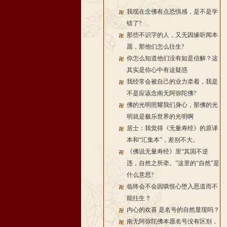
我现在念佛有点恐惧感，是不是学
错了?
那些不识字的人，又无因缘听闻本
愿，那他们怎么往生?
你怎么知道他们没有如是信解？这
其实是你心中有这疑惑
我经常会被自己的业力牵着，我是
不是应该念南无阿弥陀佛?
佛的光明照耀我们身心，那佛的光
明就是极乐世界的光明啊
居士：我觉得《无量寿经》的原译
本和“汇集本”，差别不大。
《佛说无量寿经》里“其国不逆
违，自然之所牵。”这里的“自然”是
什么意思?
临终会不会因嗔恨心堕入恶道而不
能往生？
内心的欢喜 是名号的自然显现吗？
南无阿弥陀佛本愿名号没有区别，