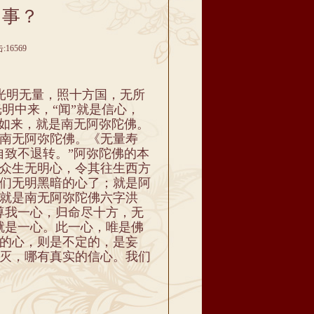
回事？
16569
光明无量，照十方国，无所
光明中来，“闻”就是信心，
光如来，就是南无阿弥陀佛。
南无阿弥陀佛。《无量寿
自致不退转。”阿弥陀佛的本
众生无明心，令其往生西方
们无明黑暗的心了；就是阿
就是南无阿弥陀佛六字洪
尊我一心，归命尽十方，无
就是一心。此一心，唯是佛
的心，则是不定的，是妄
灭，哪有真实的信心。我们