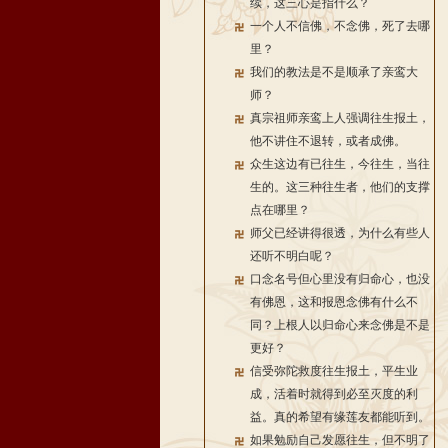
续，这三心是指什么？
一个人不信佛，不念佛，死了去哪
里？
我们的教法是不是顺承了亲鸾大
师？
真宗祖师亲鸾上人强调往生报土，
他不讲住不退转，或者成佛。
众生这边有已往生，今往生，当往
生的。这三种往生者，他们的支撑
点在哪里？
师父已经讲得很透，为什么有些人
还听不明白呢？
口念名号但心里没有归命心，也没
有佛恩，这和报恩念佛有什么不
同？上根人以归命心来念佛是不是
更好？
信受弥陀救度往生报土，平生业
成，活着时就得到必至灭度的利
益。真的希望有缘莲友都能听到。
如果勉励自己发愿往生，但不明了