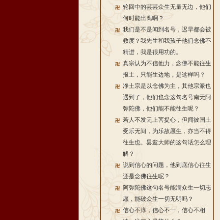
轮回中的芸芸众生无量无边，他们
何时能出离啊？
我们是不是闻到名号，迟早都会被
救度？我先生和我孩子他们念佛不
精进，我是很用功的。
真宗认为不信他力，念佛不能往生
报土，只能生边地，是这样吗？
净土宗是以念佛为主，其他宗派也
遇到了，他们也念这句名号南无阿
弥陀佛，他们能不能往生呢？
若人不发无上菩提心，但闻彼国土
受乐无间，为乐故愿生，亦当不得
往生也。昙鸾大师的这句话怎么理
解？
说到信心的问题，他到底信心往生
还是念佛往生呢？
阿弥陀佛这句名号能满众生一切志
愿，能破众生一切无明吗？
信心不淳，信心不一，信心不相