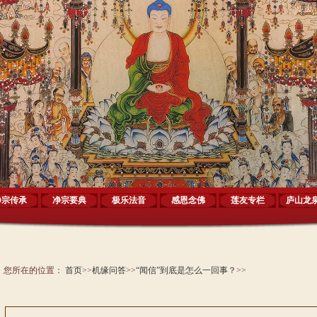
净宗传承
净宗要典
极乐法音
感恩念佛
莲友专栏
庐山龙
您所在的位置：
首页
>>
机缘问答
>>
“闻信”到底是怎么一回事？
>>