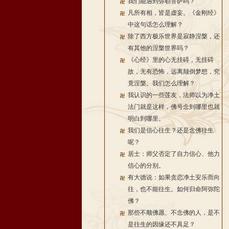
我们能遇到弥勒菩萨吗？
凡所有相，皆是虚妄。《金刚经》
中这句话怎么理解？
除了西方极乐世界是寂静涅槃，还
有其他的涅槃世界吗？
《心经》里的心无挂碍，无挂碍
故，无有恐怖，远离颠倒梦想，究
竟涅槃。我们怎么理解？
我认识的一些莲友，法师以为净土
法门就是这样，佛号念到哪里也就
明白到哪里。
我们是信心往生？还是念佛往生
呢？
居士：师父否定了自力信心、他力
信心的分别。
有大德说：如果贪恋净土安乐而向
往，也不能往生。如何归命阿弥陀
佛？
那些不顺佛愿、不念佛的人，是不
是往生的因缘还不具足？