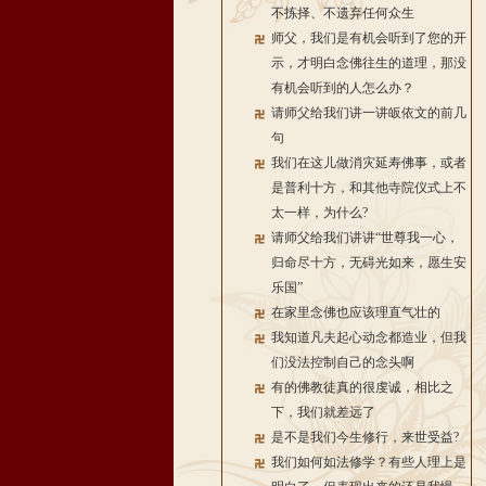
不拣择、不遗弃任何众生
师父，我们是有机会听到了您的开
示，才明白念佛往生的道理，那没
有机会听到的人怎么办？
请师父给我们讲一讲皈依文的前几
句
我们在这儿做消灾延寿佛事，或者
是普利十方，和其他寺院仪式上不
太一样，为什么?
请师父给我们讲讲“世尊我一心，
归命尽十方，无碍光如来，愿生安
乐国”
在家里念佛也应该理直气壮的
我知道凡夫起心动念都造业，但我
们没法控制自己的念头啊
有的佛教徒真的很虔诚，相比之
下，我们就差远了
是不是我们今生修行，来世受益?
我们如何如法修学？有些人理上是