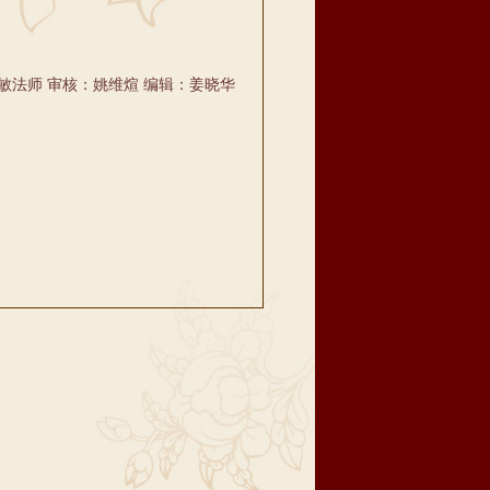
敏法师 审核：姚维煊 编辑：姜晓华