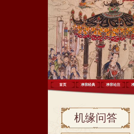
首页
净宗经典
净宗论注
机缘问答