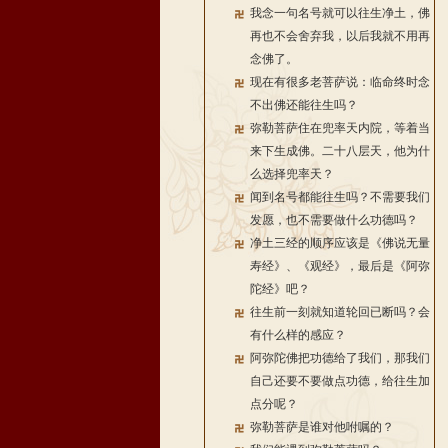
我念一句名号就可以往生净土，佛
再也不会舍弃我，以后我就不用再
念佛了。
现在有很多老菩萨说：临命终时念
不出佛还能往生吗？
弥勒菩萨住在兜率天内院，等着当
来下生成佛。二十八层天，他为什
么选择兜率天？
闻到名号都能往生吗？不需要我们
发愿，也不需要做什么功德吗？
净土三经的顺序应该是《佛说无量
寿经》、《观经》，最后是《阿弥
陀经》吧？
往生前一刻就知道轮回已断吗？会
有什么样的感应？
阿弥陀佛把功德给了我们，那我们
自己还要不要做点功德，给往生加
点分呢？
弥勒菩萨是谁对他咐嘱的？