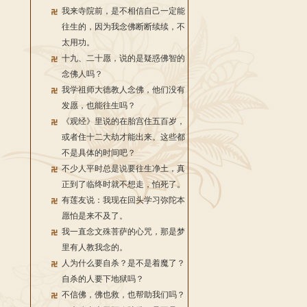
我来寺院前，是不相信自己一定能
往生的，因为我念佛断断续续，不
太用功。
十九、二十愿，说的是疑惑佛智的
念佛人吗？
我学祖师大德教人念佛，他们没有
发愿，也能往生吗？
《观经》里说的在胎宫住五百岁，
或者住十二大劫才能出来。这些都
不是具体的时间吧？
不少人平时总是说要往生净土，真
正到了临终时就不想走，怕死了。
有莲友说：我现在回头学习弥陀本
愿怕是来不及了。
我一直念文殊菩萨的心咒，那是梦
里有人教我念的。
人为什么要自杀？是不是着魔了？
自杀的人要下地狱吗？
不信佛，佛也救，也帮助我们吗？