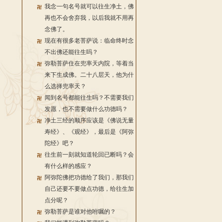
我念一句名号就可以往生净土，佛
再也不会舍弃我，以后我就不用再
念佛了。
现在有很多老菩萨说：临命终时念
不出佛还能往生吗？
弥勒菩萨住在兜率天内院，等着当
来下生成佛。二十八层天，他为什
么选择兜率天？
闻到名号都能往生吗？不需要我们
发愿，也不需要做什么功德吗？
净土三经的顺序应该是《佛说无量
寿经》、《观经》，最后是《阿弥
陀经》吧？
往生前一刻就知道轮回已断吗？会
有什么样的感应？
阿弥陀佛把功德给了我们，那我们
自己还要不要做点功德，给往生加
点分呢？
弥勒菩萨是谁对他咐嘱的？