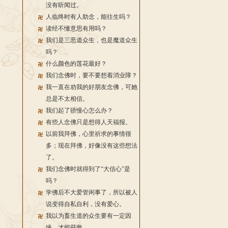
没有听闻过。
人临终时有人助念，能往生吗？
读经不懂意思有用吗？
我们是三恶道众生，也是魔道众生
吗？
什么颜色的莲花最好？
我们念佛时，要不要想着消业障？
我一直在劝我的好朋友念佛，可她
总是不太相信。
我们起了骄慢心怎么办？
有些人念佛只是想得人天福报。
以前我拜佛，心里祈求的事情很
多；现在拜佛，好像没有这些想法
了。
我们念佛时就得到了“大信心”是
吗？
学佛后不大爱管闲事了，所以被人
说变得自私自利，没有爱心。
我以为畜生道的众生要有一定因
缘，才能获救。