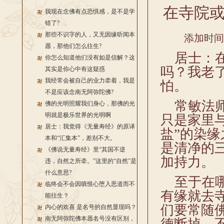
在寺院
我现在念佛有点恐惧感，是不是学
错了?
那些不识字的人，又无因缘听闻本
添加时间：2
愿，那他们怎么往生?
居士：在
你怎么知道他们没有如是信解？这
吗？我老
其实是你心中有这疑惑
我经常会被自己的业力牵着，我是
怕。
不是应该念南无阿弥陀佛?
常敏法师
佛的光明照耀我们身心，那佛的光
明就是极乐世界的光明啊
只是家里
居士：我觉得《无量寿经》的原译
盐”的染
本和“汇集本”，差别不大。
是清净的
《佛说无量寿经》里“其国不逆
加持力。
违，自然之所牵。”这里的“自然”是
什么意思?
至于在哪
临终会不会因嗔恨心堕入恶道而不
有缘就去
能往生？
们要常随
内心的欢喜 是名号的自然显现吗？
南无阿弥陀佛本愿名号没有区别，