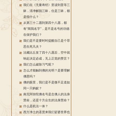
我们在《无量寿经》里读到普等三
昧，清净解脱三昧，住是三昧，都
是指什么？
从第三十二愿到第四十八愿，都
有“闻我名字”，是不是名号的功德
在保护我们？
我们是不是要时时提醒自己是个罪
恶生死凡夫？
法藏比丘发了四十八愿后，空中就
响起决定必成，无上正觉的赞言？
我们怎么破除习气呢？
怎么才能触到佛的光明？是要理解
佛恩吗？
佛的眼里，我们是不是微不足道如
同一只蚂蚁？
南无阿弥陀佛名号是念佛人的法身
慧命，还是十方众生的法身慧命？
什么是机法一体？
西方净土的圣贤来我们娑婆世界也