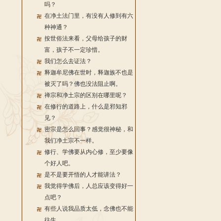
吗？
在净土法门里，有没有人修到有六
种神通？
按世俗法来看，父母给孩子的财
富，孩子不一定珍惜。
我们怎么去证法？
释迦牟尼佛在世时，释迦族不也是
被灭了吗？佛也没法阻止啊。
禅宗和净土宗的区别在哪里呢？
在修行的道路上，什么是邪知邪
见？
密宗是怎么回事？感觉很神秘，和
我们净土宗不一样。
修行、学佛要从内心修，至少要像
个好人吧。
是不是要开悟的人才能讲法？
我觉得学佛后，人总应该变得好一
点吧？
有些人说我品质太低，念佛也不能
往生。