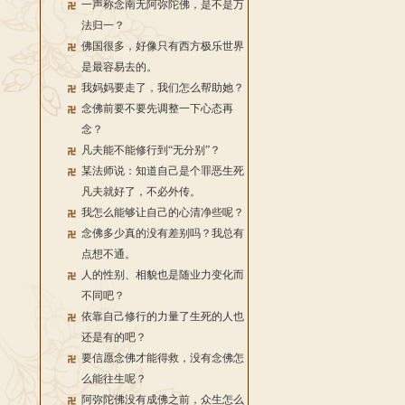
一声称念南无阿弥陀佛，是不是万
法归一？
佛国很多，好像只有西方极乐世界
是最容易去的。
我妈妈要走了，我们怎么帮助她？
念佛前要不要先调整一下心态再
念？
凡夫能不能修行到“无分别”？
某法师说：知道自己是个罪恶生死
凡夫就好了，不必外传。
我怎么能够让自己的心清净些呢？
念佛多少真的没有差别吗？我总有
点想不通。
人的性别、相貌也是随业力变化而
不同吧？
依靠自己修行的力量了生死的人也
还是有的吧？
要信愿念佛才能得救，没有念佛怎
么能往生呢？
阿弥陀佛没有成佛之前，众生怎么