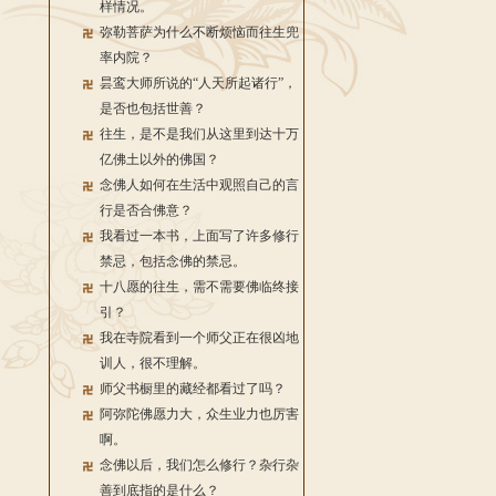
样情况。
弥勒菩萨为什么不断烦恼而往生兜
率内院？
昙鸾大师所说的“人天所起诸行”，
是否也包括世善？
往生，是不是我们从这里到达十万
亿佛土以外的佛国？
念佛人如何在生活中观照自己的言
行是否合佛意？
我看过一本书，上面写了许多修行
禁忌，包括念佛的禁忌。
十八愿的往生，需不需要佛临终接
引？
我在寺院看到一个师父正在很凶地
训人，很不理解。
师父书橱里的藏经都看过了吗？
阿弥陀佛愿力大，众生业力也厉害
啊。
念佛以后，我们怎么修行？杂行杂
善到底指的是什么？