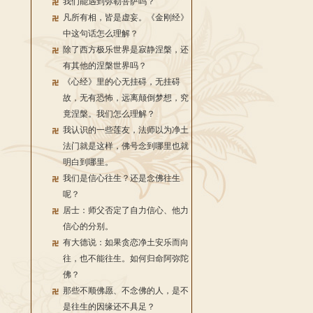
我们能遇到弥勒菩萨吗？
凡所有相，皆是虚妄。《金刚经》
中这句话怎么理解？
除了西方极乐世界是寂静涅槃，还
有其他的涅槃世界吗？
《心经》里的心无挂碍，无挂碍
故，无有恐怖，远离颠倒梦想，究
竟涅槃。我们怎么理解？
我认识的一些莲友，法师以为净土
法门就是这样，佛号念到哪里也就
明白到哪里。
我们是信心往生？还是念佛往生
呢？
居士：师父否定了自力信心、他力
信心的分别。
有大德说：如果贪恋净土安乐而向
往，也不能往生。如何归命阿弥陀
佛？
那些不顺佛愿、不念佛的人，是不
是往生的因缘还不具足？