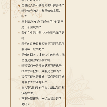
念佛的人要不要努力去行持善法？
听到佛号的人，都是依佛本愿力
吗？
三业清净的“净”和净土的“净”是不
是一个层次的？
我们在生活中很少体会到弥陀的恩
德。
科学的终极目标应该是和阿弥陀佛
的目标一致的吧？
是佛的回向，才有众生的称念，能
念也是阿弥陀佛的功德。
听说我们一天要念满三万声佛号，
往生才有把握。真的是这样吗？
观音菩萨救苦救难，我们遇到困难
可以念菩萨圣号吗？
有人说我们没有信心，所以我们都
没有往生。
不要诽谤正法，一切法都是好的，
对吗？