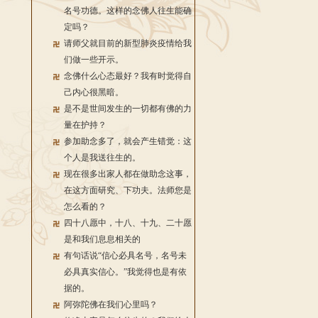
名号功德。这样的念佛人往生能确
定吗？
请师父就目前的新型肺炎疫情给我
们做一些开示。
念佛什么心态最好？我有时觉得自
己内心很黑暗。
是不是世间发生的一切都有佛的力
量在护持？
参加助念多了，就会产生错觉：这
个人是我送往生的。
现在很多出家人都在做助念这事，
在这方面研究、下功夫。法师您是
怎么看的？
四十八愿中，十八、十九、二十愿
是和我们息息相关的
有句话说“信心必具名号，名号未
必具真实信心。”我觉得也是有依
据的。
阿弥陀佛在我们心里吗？