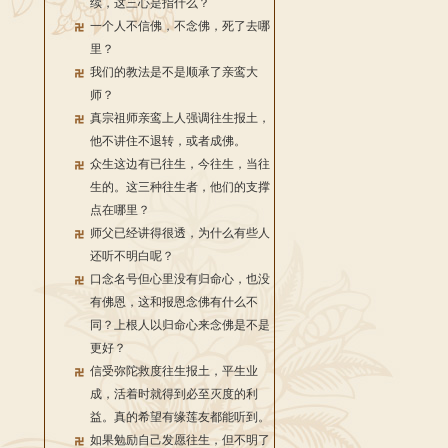
续，这三心是指什么？
一个人不信佛，不念佛，死了去哪
里？
我们的教法是不是顺承了亲鸾大
师？
真宗祖师亲鸾上人强调往生报土，
他不讲住不退转，或者成佛。
众生这边有已往生，今往生，当往
生的。这三种往生者，他们的支撑
点在哪里？
师父已经讲得很透，为什么有些人
还听不明白呢？
口念名号但心里没有归命心，也没
有佛恩，这和报恩念佛有什么不
同？上根人以归命心来念佛是不是
更好？
信受弥陀救度往生报土，平生业
成，活着时就得到必至灭度的利
益。真的希望有缘莲友都能听到。
如果勉励自己发愿往生，但不明了