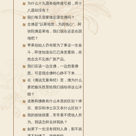
为什么十九愿有临终接引相，而十
八愿却没有？
我们每天需要做定课念佛吗？
念佛是“以果地觉，为因地心”。阿
弥陀佛是果地，我们现在还是在因
地吧？
苹果创始人乔布斯为了事业一生奋
斗，即使知道自己已身患重病，依
然念念不忘推广新产品。
我们应该一边念佛，一边想着佛
恩。可是我念佛时心静不下来……
在《佛说无量寿经》里，佛为什么
要把极乐胜景给我们描绘得这么详
细？
道教和佛教有什么本质的区别？禅
宗、密宗和净土宗又有什么区别？
我的烦恼很重，常常看不惯他人所
为。我该怎样去掉我执？
如果下一生没有得到人身，那不就