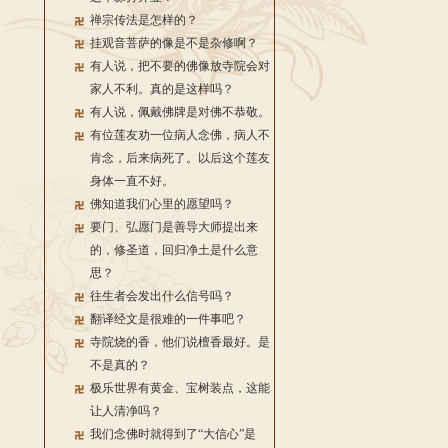
禅宗传法是怎样的？
挂观音菩萨的像是不是杂修啊？
有人说，把不要的佛像放寺院会对
家人不利。真的是这样吗？
有人说，佩戴佛牌是对佛不恭敬。
有位莲友劝一位病人念佛，病人不
肯念，后来病死了。以后这个莲友
身体一直不好。
佛知道我们心里的愿望吗？
要门、弘愿门是善导大师提出来
的，修圣道，回归净土是什么意
思？
往生者会发出什么信号吗？
翻译经文是很难的一件事吧？
寺院烧的香，他们说檀香最好。是
不是真的？
极乐世界有黄金、宝树装点，这能
让人清净吗？
我们念佛时就得到了“大信心”是