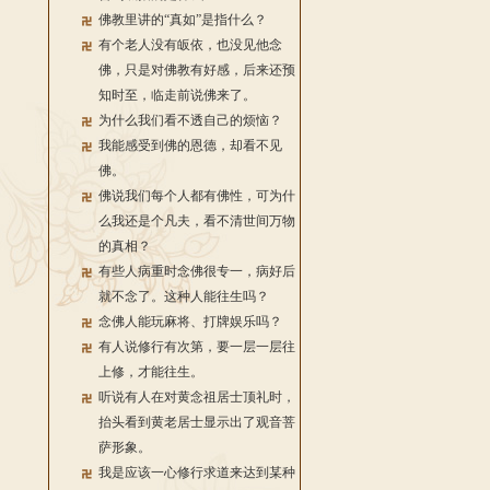
佛教里讲的“真如”是指什么？
有个老人没有皈依，也没见他念
佛，只是对佛教有好感，后来还预
知时至，临走前说佛来了。
为什么我们看不透自己的烦恼？
我能感受到佛的恩德，却看不见
佛。
佛说我们每个人都有佛性，可为什
么我还是个凡夫，看不清世间万物
的真相？
有些人病重时念佛很专一，病好后
就不念了。这种人能往生吗？
念佛人能玩麻将、打牌娱乐吗？
有人说修行有次第，要一层一层往
上修，才能往生。
听说有人在对黄念祖居士顶礼时，
抬头看到黄老居士显示出了观音菩
萨形象。
我是应该一心修行求道来达到某种