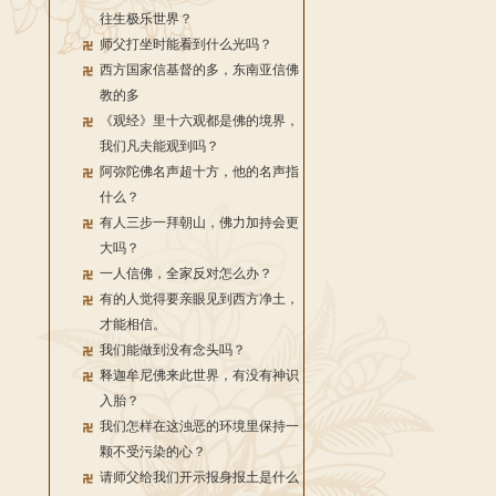
往生极乐世界？
师父打坐时能看到什么光吗？
西方国家信基督的多，东南亚信佛
教的多
《观经》里十六观都是佛的境界，
我们凡夫能观到吗？
阿弥陀佛名声超十方，他的名声指
什么？
有人三步一拜朝山，佛力加持会更
大吗？
一人信佛，全家反对怎么办？
有的人觉得要亲眼见到西方净土，
才能相信。
我们能做到没有念头吗？
释迦牟尼佛来此世界，有没有神识
入胎？
我们怎样在这浊恶的环境里保持一
颗不受污染的心？
请师父给我们开示报身报土是什么