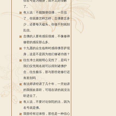
但名号是为物身，就不太好理解
了。
有人说：不能随便信佛，一旦信
了，你就要怎样怎样，念佛要念多
少，还要每天磕头，你做不到就别
乱信。
念佛的人要有感应很难，不像修禅
修密的感应那么多。
十九愿的众生临终时感得佛菩萨现
身，这是不是因为他们修诸功德？
往生净土就能明心见性了，是吗？
我们仅凭闻名就可以得到诸佛护
念，往生极乐，那与那些老修行还
有差别吗
有法师讲经讲了几十年，一开始讲
的我很欢喜听，可现在讲的就没法
听进去了。
有人说，不要讨论弥陀的法，因为
名号就是佛。
我曾经有过体悟，那也是一种信心