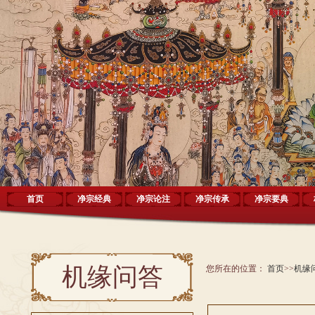
首页
净宗经典
净宗论注
净宗传承
净宗要典
机缘问答
您所在的位置：
首页
>>
机缘