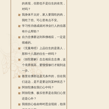
的表现，但那也不是往生的依凭，
对吗？
我身体不太好，家人要我吃的肉，
我吃了些。可心里有点不安。
学习性功德成就对净业行人的信愿
有什么帮助？
自力念佛要达到和佛相应，一定是
很难的。
《无量寿经》上品往生的是善人，
那和十八愿的往生一样吗？
《弥陀要解》念念相应念念佛，这
个境界很高，要慢慢修行才能到这
一步。
救度在佛那边是无条件的，但在我
们这边，是不是要达到某种状态？
阿弥陀佛在我们心中吗？
阿弥陀佛、极乐世界是在我们心里
还是心外？
我很担心临命终时恶业现前，怨亲