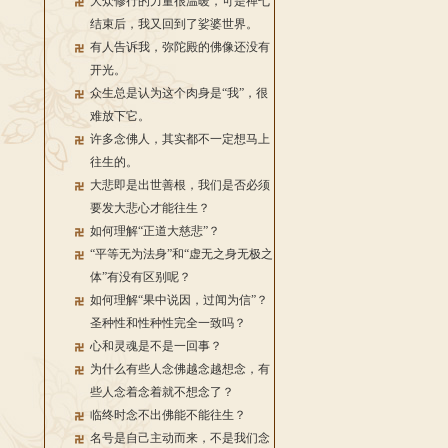
大众修行的力量很温暖，可是禅七
结束后，我又回到了娑婆世界。
有人告诉我，弥陀殿的佛像还没有
开光。
众生总是认为这个肉身是“我”，很
难放下它。
许多念佛人，其实都不一定想马上
往生的。
大悲即是出世善根，我们是否必须
要发大悲心才能往生？
如何理解“正道大慈悲”？
“平等无为法身”和“虚无之身无极之
体”有没有区别呢？
如何理解“果中说因，过闻为信”？
圣种性和性种性完全一致吗？
心和灵魂是不是一回事？
为什么有些人念佛越念越想念，有
些人念着念着就不想念了？
临终时念不出佛能不能往生？
名号是自己主动而来，不是我们念