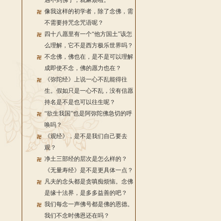
遇不到佛了，就麻烦啦。
像我这样的初学者，除了念佛，需
不需要持咒念咒语呢？
四十八愿里有一个“他方国土”该怎
么理解，它不是西方极乐世界吗？
不念佛，佛也在，是不是可以理解
成即使不念，佛的愿力也在？
《弥陀经》上说一心不乱能得往
生。假如只是一心不乱，没有信愿
持名是不是也可以往生呢？
“欲生我国”也是阿弥陀佛急切的呼
唤吗？
《观经》，是不是我们自己要去
观？
净土三部经的层次是怎么样的？
《无量寿经》是不是更具体一点？
凡夫的念头都是贪嗔痴烦恼。念佛
是缘十法界，是多多益善的吧？
我们每念一声佛号都是佛的恩德。
我们不念时佛恩还在吗？