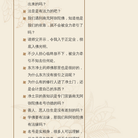
出来的吗？
法音是有法力的吧？
我们遇到南无阿弥陀佛，知道他是
我们的依靠，就不会被业力牵引了
吗？
请师父开示，令我入于正定业，彻
底入佛光明。
不少人担心临终放不下，被业力牵
引不知去往何处。
东方净土药师佛那里也是很好的，
为什么东方没有接引之说呢？
为什么有的修行人进了净土门，还
是会计度自己的东西？
净土宗的善知识是专门宣扬南无阿
弥陀佛名号功德的吗？
善人、恶人往生是没有差别的吗？
学佛要有法缘，那我们和阿弥陀佛
有法缘吗？
名号是实相身，很多人可以理解，