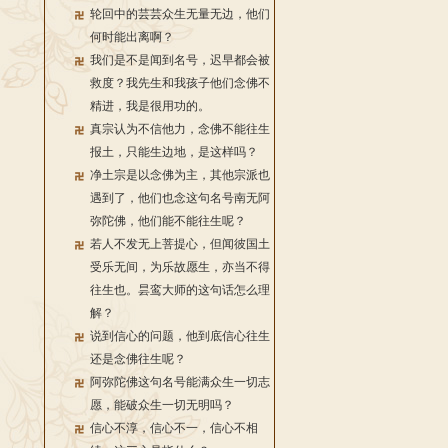
轮回中的芸芸众生无量无边，他们
何时能出离啊？
我们是不是闻到名号，迟早都会被
救度？我先生和我孩子他们念佛不
精进，我是很用功的。
真宗认为不信他力，念佛不能往生
报土，只能生边地，是这样吗？
净土宗是以念佛为主，其他宗派也
遇到了，他们也念这句名号南无阿
弥陀佛，他们能不能往生呢？
若人不发无上菩提心，但闻彼国土
受乐无间，为乐故愿生，亦当不得
往生也。昙鸾大师的这句话怎么理
解？
说到信心的问题，他到底信心往生
还是念佛往生呢？
阿弥陀佛这句名号能满众生一切志
愿，能破众生一切无明吗？
信心不淳，信心不一，信心不相