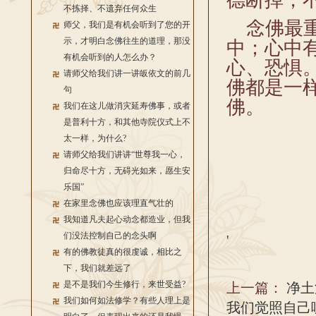
德断掉，
不拣择、不遗弃任何众生
念佛最重
师父，我们是有机会听到了您的开
示，才明白念佛往生的道理，那没
中；心中
有机会听到的人怎么办？
心、恐惧
请师父给我们讲一讲皈依文的前几
佛都是一
句
佛。
我们在这儿做消灾延寿佛事，或者
是普利十方，和其他寺院仪式上不
太一样，为什么?
请师父给我们讲讲“世尊我一心，
归命尽十方，无碍光如来，愿生安
乐国”
在家里念佛也应该理直气壮的
我知道凡夫起心动念都造业，但我
们没法控制自己的念头啊
'
有的佛教徒真的很虔诚，相比之
下，我们就差远了
是不是我们今生修行，来世受益?
上一篇：
净土
我们如何如法修学？有些人理上是
我们觉照自己