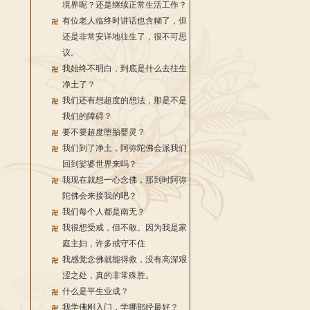
境界呢？还是继续正常生活工作？
有位老人临终时讲话也含糊了，但
还是非常安详地往生了，很不可思
议。
我始终不明白，到底是什么去往生
净土了？
我们还有想超度的想法，那是不是
我们的障碍？
要不要超度堕胎婴灵？
我们到了净土，阿弥陀佛会派我们
回到娑婆世界来吗？
我现在就想一心念佛，那到时阿弥
陀佛会来接我的吧？
我们每个人都是南无？
我很想受戒，但不敢。因为我是家
庭主妇，许多戒守不住
我感觉念佛就能得救，没有高深艰
涩之处，真的非常殊胜。
什么是平生业成？
我学佛刚入门，学哪部经最好？