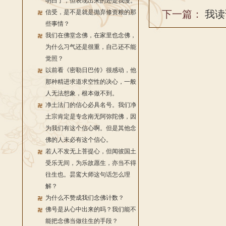
明白了，但表现出来的还是我慢。
信受，是不是就是抛弃修资粮的那
下一篇：
我读
些事情？
我们在佛堂念佛，在家里也念佛，
为什么习气还是很重，自己还不能
觉照？
以前看《密勒日巴传》很感动，他
那种精进求道求空性的决心，一般
人无法想象，根本做不到。
净土法门的信心必具名号。我们净
土宗肯定是专念南无阿弥陀佛，因
为我们有这个信心啊。但是其他念
佛的人未必有这个信心。
若人不发无上菩提心，但闻彼国土
受乐无间，为乐故愿生，亦当不得
往生也。昙鸾大师这句话怎么理
解？
为什么不赞成我们念佛计数？
佛号是从心中出来的吗？我们能不
能把念佛当做往生的手段？