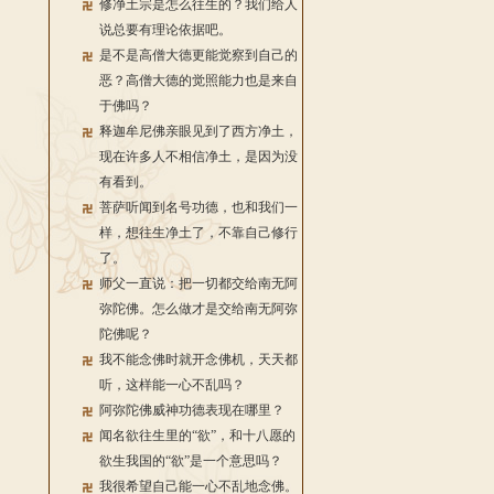
修净土宗是怎么往生的？我们给人
说总要有理论依据吧。
是不是高僧大德更能觉察到自己的
恶？高僧大德的觉照能力也是来自
于佛吗？
释迦牟尼佛亲眼见到了西方净土，
现在许多人不相信净土，是因为没
有看到。
菩萨听闻到名号功德，也和我们一
样，想往生净土了，不靠自己修行
了。
师父一直说：把一切都交给南无阿
弥陀佛。怎么做才是交给南无阿弥
陀佛呢？
我不能念佛时就开念佛机，天天都
听，这样能一心不乱吗？
阿弥陀佛威神功德表现在哪里？
闻名欲往生里的“欲”，和十八愿的
欲生我国的“欲”是一个意思吗？
我很希望自己能一心不乱地念佛。