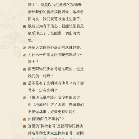
净土”，就是以我们念佛的功德来
增长我们的善根福德因缘，这样念
回向文，我们就可以遂往生愿了。
以前以为有了信心，就能想见就见
极乐净土了，也能见一切山河大
地。
许多人觉得信心决定的念佛好难。
为什么一声南无阿弥陀佛就能往生
净土？
南无阿弥陀佛名号是法藏的，也是
我们的，对吗？
是不是有了光明就有佛号？有了佛
号不一定有光明？
《佛说无量寿经》我没有细读过，
但《地藏经》讲了因果，告诫我们
不要做坏事，好像更有针对性。
如何理解“住不退转”？
这里的“执持名号”是指阿弥陀佛执
持名号和念佛众生执持名号二者同