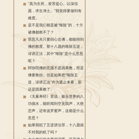
“真为生死，发菩提心。以深信
愿，求生净土。”我觉得要做到有
难度。
是不是我们都是被“唯除”的，十方
诸佛都救不了？
罪恶凡夫只要回心念佛，都能得到
佛的救度。那十八愿的唯除五逆，
诽谤正法，其中“唯除”是什么意思
呢？
阿弥陀佛的宏愿不是因果教，而是
佛要救你。但是如果把“唯除五
逆，诽谤正法”作为遮止来看，那
还是因果教了。
《无量寿经》里说：极乐世界的八
功德水，能听闻到空无我声，大慈
悲声，还有波罗蜜声，这都是什么
意思？
如果我犯了五逆谤法罪，十八愿就
不对我的机了吗？