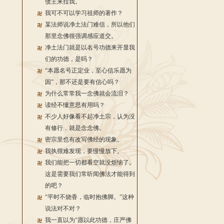
债主来拉我。
我可不可以学习祖师的著作？
某法师说净土法门难信，所以他们
那里念佛很强调感应道交。
净土法门就是以名号功德来开显我
们的功德，是吗？
“本愿名号正定业，至心信乐愿为
因”，那不还是要有信心吗？
为什么常常我一念佛就会流泪？
读经不懂意思有用吗？
不少人好像看不起净土宗，认为没
有修行，就是念念佛。
密宗里也有改写佛经的现象。
我执很难发现，要慢慢放下。
我们能把一切都看空就没烦恼了。
这是需要我们常听闻佛法才能得到
的吧？
“平时不烧香，临时抱佛脚。”这种
说法对不对？
我一直以为“愿以此功德，庄严佛