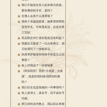
我们不能依任何人的本典为依据，
要依佛讲的才对，是吗？
念佛人会有什么境界呢？
我有个亲戚搞慈善，她希望我帮助
贫苦学生。可有莲友说，还是供养
三宝好。
死后助念对亡者到底有没有利益？
我最近又皈依了一位出家师父，他
又给我写了一张皈依证。
肉身菩萨能保存肉身不坏是怎么回
事呢？
有人对我说了一些烦恼事……
《阿弥陀经》里的“今发愿，当发
愿”，就是听闻到南无阿弥陀佛
吗？
我们往生也是很难的一件事情吗？
有人谈净土，谈名号，但不谈名号
功德。
师父讲的这些教义，我以前从来都