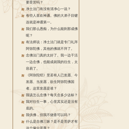
要受苦吗？
净土法门有没有清净心一说？
有些人喜欢神通。佛的大弟子目犍
连就是神通第一。
我们那么愚痴，为什么能刹那成佛
呢？
有法师说：净土法门就是专门礼拜
阿弥陀佛，其他的佛就不拜了。
念佛法门真的太好了。我一边干活
一边念佛，也能成就我的往生，太
容易了。
《阿弥陀经》里若有人已发愿、今
发愿、当发愿，欲生阿弥陀佛国
者。这里发愿是谁？
我该怎么念佛？每天念多少达标？
我对往生一事，心里其实还是没有
底的。
我供佛，但我不烧香可以吗？
什么是念佛三昧？是不是菩萨才有
这个缘分开显？