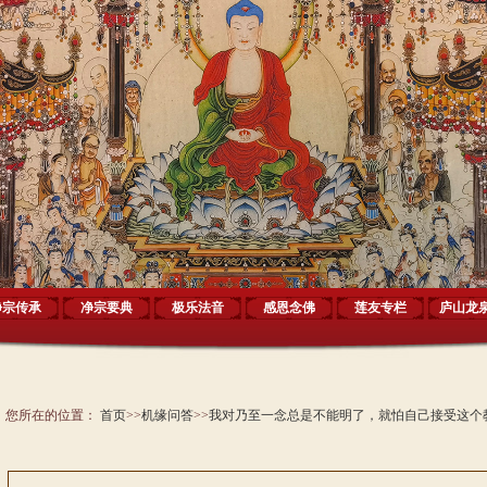
净宗传承
净宗要典
极乐法音
感恩念佛
莲友专栏
庐山龙
您所在的位置：
首页
>>
机缘问答
>>
我对乃至一念总是不能明了，就怕自己接受这个