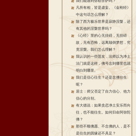
我们能遇到弥勒菩萨吗？
凡所有相，皆是虚妄。《金刚经》
中这句话怎么理解？
除了西方极乐世界是寂静涅槃，还
有其他的涅槃世界吗？
《心经》里的心无挂碍，无挂碍
故，无有恐怖，远离颠倒梦想，究
竟涅槃。我们怎么理解？
我认识的一些莲友，法师以为净土
法门就是这样，佛号念到哪里也就
明白到哪里。
我们是信心往生？还是念佛往生
呢？
居士：师父否定了自力信心、他力
信心的分别。
有大德说：如果贪恋净土安乐而向
往，也不能往生。如何归命阿弥陀
佛？
那些不顺佛愿、不念佛的人，是不
是往生的因缘还不具足？