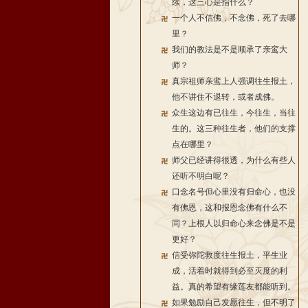
续，这三心是指什么？
一个人不信佛，不念佛，死了去哪
里？
我们的教法是不是顺承了亲鸾大
师？
真宗祖师亲鸾上人强调往生报土，
他不讲住不退转，或者成佛。
众生这边有已往生，今往生，当往
生的。这三种往生者，他们的支撑
点在哪里？
师父已经讲得很透，为什么有些人
还听不明白呢？
口念名号但心里没有归命心，也没
有佛恩，这和报恩念佛有什么不
同？上根人以归命心来念佛是不是
更好？
信受弥陀救度往生报土，平生业
成，活着时就得到必至灭度的利
益。真的希望有缘莲友都能听到。
如果勉励自己发愿往生，但不明了