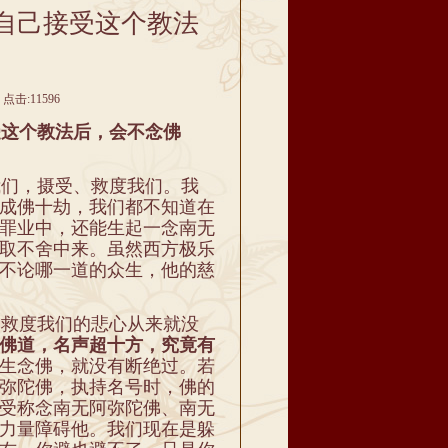
自己接受这个教法
。
点击:11596
这个教法后，会不念佛
们，摄受、救度我们。我
成佛十劫，我们都不知道在
罪业中，还能生起一念南无
取不舍中来。虽然西方极乐
不论哪一道的众生，他的慈
救度我们的悲心从来就没
佛道，名声超十方，究竟有
生念佛，就没有断绝过。若
弥陀佛，执持名号时，佛的
受称念南无阿弥陀佛、南无
力量障碍他。我们现在是躲