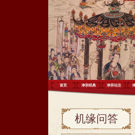
首页
净宗经典
净宗论注
机缘问答