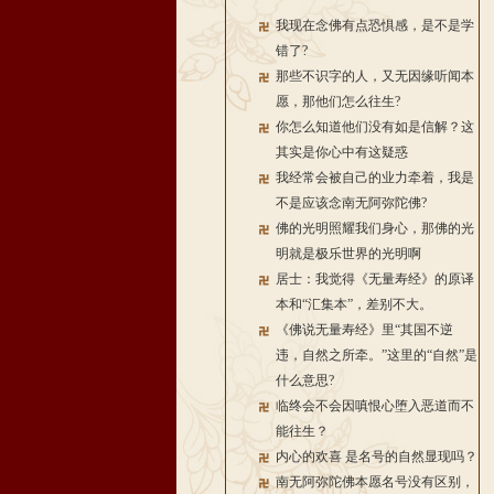
我现在念佛有点恐惧感，是不是学
错了?
那些不识字的人，又无因缘听闻本
愿，那他们怎么往生?
你怎么知道他们没有如是信解？这
其实是你心中有这疑惑
我经常会被自己的业力牵着，我是
不是应该念南无阿弥陀佛?
佛的光明照耀我们身心，那佛的光
明就是极乐世界的光明啊
居士：我觉得《无量寿经》的原译
本和“汇集本”，差别不大。
《佛说无量寿经》里“其国不逆
违，自然之所牵。”这里的“自然”是
什么意思?
临终会不会因嗔恨心堕入恶道而不
能往生？
内心的欢喜 是名号的自然显现吗？
南无阿弥陀佛本愿名号没有区别，