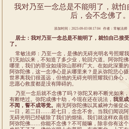
我对乃至一念总是不能明了，就怕
后，会不念佛了
添加时间：2023-09-03 08:17:04 作者：常敏法师 
居士：我对乃至一念总是不能明了，就怕自己接受
了。
常敏法师：乃至一念，是佛的无碍光明名号照耀我
们无始以来，不知造了多少业，轮回六道。阿弥陀佛
哪里，我们的罪业如须弥山那样广大。在如此深重的
阿弥陀佛，这一念净心是从哪里来？是从弥陀悲心摄
世界离我们很遥远，但他的无碍光明照耀我们身心，
悲愿心救度都是没有障碍的。
乃至一念后就不念佛了吗？弥陀又称不断光如来，
有断绝过。弥陀成佛十劫，今现在还在说法，
我至成
不闻，誓不成等觉。
南无阿弥陀佛以其威神力催促众
一日，若二日……若七日，念念不舍。当我们闻说阿
无碍光明已经破除了我们的烦恼。我们就这样欢喜信
阿弥陀佛……你能不念佛？不可能嘛，除非你有这个