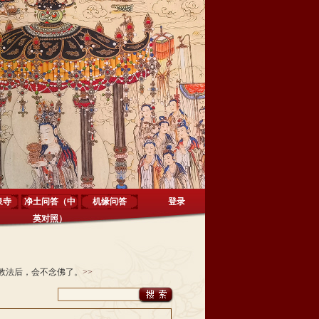
泉寺
净土问答（中
机缘问答
登录
英对照）
教法后，会不念佛了。
>>