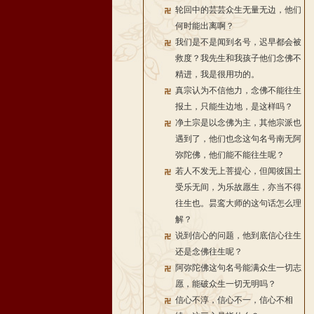
轮回中的芸芸众生无量无边，他们
何时能出离啊？
我们是不是闻到名号，迟早都会被
救度？我先生和我孩子他们念佛不
精进，我是很用功的。
真宗认为不信他力，念佛不能往生
报土，只能生边地，是这样吗？
净土宗是以念佛为主，其他宗派也
遇到了，他们也念这句名号南无阿
弥陀佛，他们能不能往生呢？
若人不发无上菩提心，但闻彼国土
受乐无间，为乐故愿生，亦当不得
往生也。昙鸾大师的这句话怎么理
解？
说到信心的问题，他到底信心往生
还是念佛往生呢？
阿弥陀佛这句名号能满众生一切志
愿，能破众生一切无明吗？
信心不淳，信心不一，信心不相