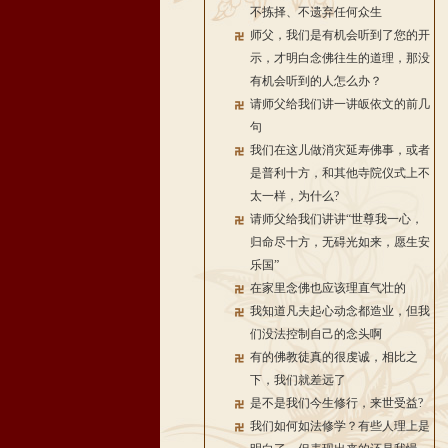
不拣择、不遗弃任何众生
师父，我们是有机会听到了您的开
示，才明白念佛往生的道理，那没
有机会听到的人怎么办？
请师父给我们讲一讲皈依文的前几
句
我们在这儿做消灾延寿佛事，或者
是普利十方，和其他寺院仪式上不
太一样，为什么?
请师父给我们讲讲“世尊我一心，
归命尽十方，无碍光如来，愿生安
乐国”
在家里念佛也应该理直气壮的
我知道凡夫起心动念都造业，但我
们没法控制自己的念头啊
有的佛教徒真的很虔诚，相比之
下，我们就差远了
是不是我们今生修行，来世受益?
我们如何如法修学？有些人理上是