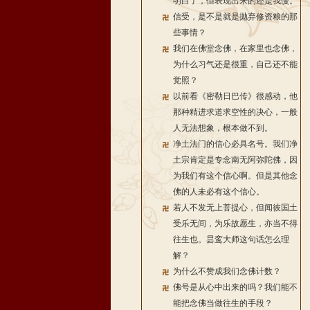
明白了，但表现出来的还是我慢。
信受，是不是就是抛弃修资粮的那
些事情？
我们在佛堂念佛，在家里也念佛，
为什么习气还是很重，自己还不能
觉照？
以前看《密勒日巴传》很感动，他
那种精进求道求空性的决心，一般
人无法想象，根本做不到。
净土法门的信心必具名号。我们净
土宗肯定是专念南无阿弥陀佛，因
为我们有这个信心啊。但是其他念
佛的人未必有这个信心。
若人不发无上菩提心，但闻彼国土
受乐无间，为乐故愿生，亦当不得
往生也。昙鸾大师这句话怎么理
解？
为什么不赞成我们念佛计数？
佛号是从心中出来的吗？我们能不
能把念佛当做往生的手段？