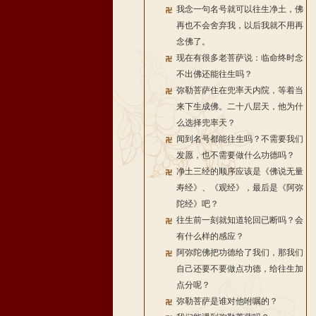
我念一句名号就可以往生净土，佛
再也不会舍弃我，以后我就不用再
念佛了。
现在有很多老菩萨说：临命终时念
不出佛还能往生吗？
弥勒菩萨住在兜率天内院，等着当
来下生成佛。二十八层天，他为什
么选择兜率天？
闻到名号都能往生吗？不需要我们
发愿，也不需要做什么功德吗？
净土三经的顺序应该是《佛说无量
寿经》、《观经》，最后是《阿弥
陀经》吧？
往生前一刻就知道轮回已断吗？会
有什么样的感应？
阿弥陀佛把功德给了我们，那我们
自己还要不要做点功德，给往生加
点分呢？
弥勒菩萨是谁对他咐嘱的？