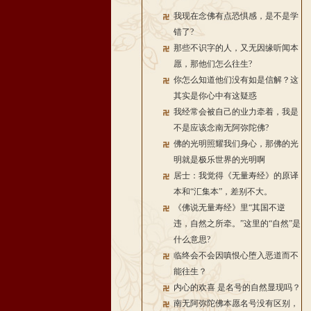
我现在念佛有点恐惧感，是不是学
错了?
那些不识字的人，又无因缘听闻本
愿，那他们怎么往生?
你怎么知道他们没有如是信解？这
其实是你心中有这疑惑
我经常会被自己的业力牵着，我是
不是应该念南无阿弥陀佛?
佛的光明照耀我们身心，那佛的光
明就是极乐世界的光明啊
居士：我觉得《无量寿经》的原译
本和“汇集本”，差别不大。
《佛说无量寿经》里“其国不逆
违，自然之所牵。”这里的“自然”是
什么意思?
临终会不会因嗔恨心堕入恶道而不
能往生？
内心的欢喜 是名号的自然显现吗？
南无阿弥陀佛本愿名号没有区别，