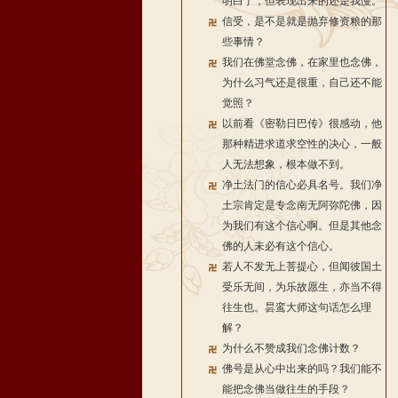
明白了，但表现出来的还是我慢。
信受，是不是就是抛弃修资粮的那
些事情？
我们在佛堂念佛，在家里也念佛，
为什么习气还是很重，自己还不能
觉照？
以前看《密勒日巴传》很感动，他
那种精进求道求空性的决心，一般
人无法想象，根本做不到。
净土法门的信心必具名号。我们净
土宗肯定是专念南无阿弥陀佛，因
为我们有这个信心啊。但是其他念
佛的人未必有这个信心。
若人不发无上菩提心，但闻彼国土
受乐无间，为乐故愿生，亦当不得
往生也。昙鸾大师这句话怎么理
解？
为什么不赞成我们念佛计数？
佛号是从心中出来的吗？我们能不
能把念佛当做往生的手段？