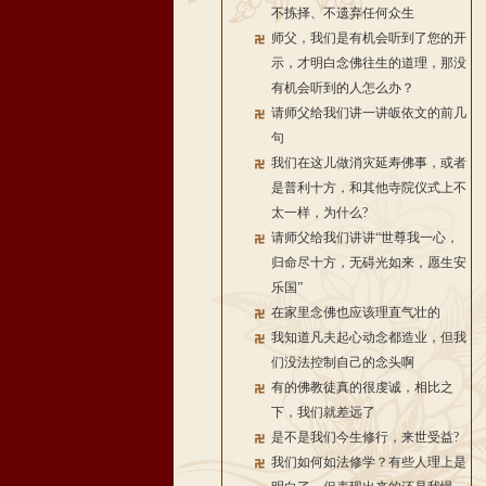
不拣择、不遗弃任何众生
师父，我们是有机会听到了您的开
示，才明白念佛往生的道理，那没
有机会听到的人怎么办？
请师父给我们讲一讲皈依文的前几
句
我们在这儿做消灾延寿佛事，或者
是普利十方，和其他寺院仪式上不
太一样，为什么?
请师父给我们讲讲“世尊我一心，
归命尽十方，无碍光如来，愿生安
乐国”
在家里念佛也应该理直气壮的
我知道凡夫起心动念都造业，但我
们没法控制自己的念头啊
有的佛教徒真的很虔诚，相比之
下，我们就差远了
是不是我们今生修行，来世受益?
我们如何如法修学？有些人理上是