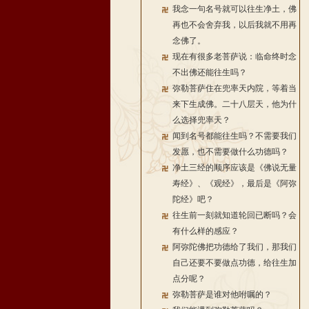
我念一句名号就可以往生净土，佛
再也不会舍弃我，以后我就不用再
念佛了。
现在有很多老菩萨说：临命终时念
不出佛还能往生吗？
弥勒菩萨住在兜率天内院，等着当
来下生成佛。二十八层天，他为什
么选择兜率天？
闻到名号都能往生吗？不需要我们
发愿，也不需要做什么功德吗？
净土三经的顺序应该是《佛说无量
寿经》、《观经》，最后是《阿弥
陀经》吧？
往生前一刻就知道轮回已断吗？会
有什么样的感应？
阿弥陀佛把功德给了我们，那我们
自己还要不要做点功德，给往生加
点分呢？
弥勒菩萨是谁对他咐嘱的？