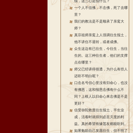
续，这三心是指什么？
一个人不信佛，不念佛，死了去哪
里？
我们的教法是不是顺承了亲鸾大
师？
真宗祖师亲鸾上人强调往生报土，
他不讲住不退转，或者成佛。
众生这边有已往生，今往生，当往
生的。这三种往生者，他们的支撑
点在哪里？
师父已经讲得很透，为什么有些人
还听不明白呢？
口念名号但心里没有归命心，也没
有佛恩，这和报恩念佛有什么不
同？上根人以归命心来念佛是不是
更好？
信受弥陀救度往生报土，平生业
成，活着时就得到必至灭度的利
益。真的希望有缘莲友都能听到。
如果勉励自己发愿往生，但不明了