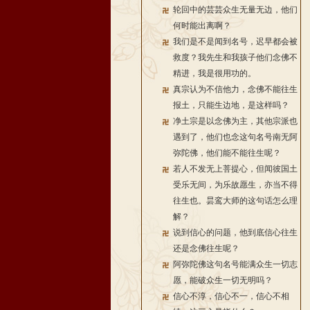
轮回中的芸芸众生无量无边，他们
何时能出离啊？
我们是不是闻到名号，迟早都会被
救度？我先生和我孩子他们念佛不
精进，我是很用功的。
真宗认为不信他力，念佛不能往生
报土，只能生边地，是这样吗？
净土宗是以念佛为主，其他宗派也
遇到了，他们也念这句名号南无阿
弥陀佛，他们能不能往生呢？
若人不发无上菩提心，但闻彼国土
受乐无间，为乐故愿生，亦当不得
往生也。昙鸾大师的这句话怎么理
解？
说到信心的问题，他到底信心往生
还是念佛往生呢？
阿弥陀佛这句名号能满众生一切志
愿，能破众生一切无明吗？
信心不淳，信心不一，信心不相