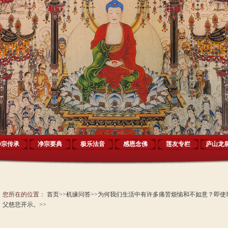
净宗传承
净宗要典
极乐法音
感恩念佛
莲友专栏
庐山龙
您所在的位置：
首页
>>
机缘问答
>>
为何我们生活中有许多痛苦烦恼和不如意？即使
父慈悲开示。
>>