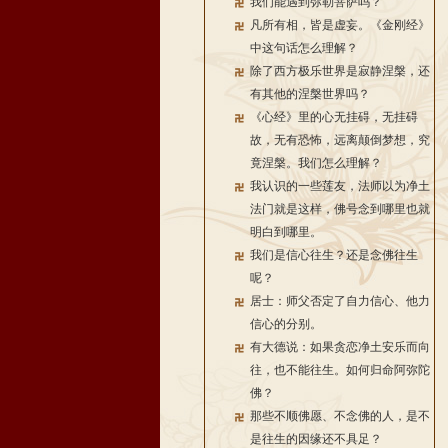
我们能遇到弥勒菩萨吗？
凡所有相，皆是虚妄。《金刚经》
中这句话怎么理解？
除了西方极乐世界是寂静涅槃，还
有其他的涅槃世界吗？
《心经》里的心无挂碍，无挂碍
故，无有恐怖，远离颠倒梦想，究
竟涅槃。我们怎么理解？
我认识的一些莲友，法师以为净土
法门就是这样，佛号念到哪里也就
明白到哪里。
我们是信心往生？还是念佛往生
呢？
居士：师父否定了自力信心、他力
信心的分别。
有大德说：如果贪恋净土安乐而向
往，也不能往生。如何归命阿弥陀
佛？
那些不顺佛愿、不念佛的人，是不
是往生的因缘还不具足？