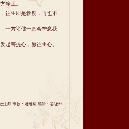
方净土。
，往生即是救度，再也不
，十方诸佛一直会护念我
发起菩提心，愿往生心。
敏法师 审核：姚维煊 编辑：姜晓华