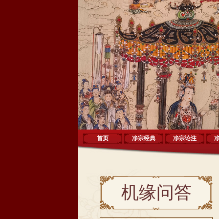
首页
净宗经典
净宗论注
机缘问答