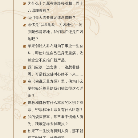
为什么十九愿有临终接引相，而十
八愿却没有？
我们每天需要做定课念佛吗？
念佛是“以果地觉，为因地心”。阿
弥陀佛是果地，我们现在还是在因
地吧？
苹果创始人乔布斯为了事业一生奋
斗，即使知道自己已身患重病，依
然念念不忘推广新产品。
我们应该一边念佛，一边想着佛
恩。可是我念佛时心静不下来……
在《佛说无量寿经》里，佛为什么
要把极乐胜景给我们描绘得这么详
细？
道教和佛教有什么本质的区别？禅
宗、密宗和净土宗又有什么区别？
我的烦恼很重，常常看不惯他人所
为。我该怎样去掉我执？
如果下一生没有得到人身，那不就