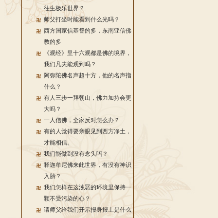
往生极乐世界？
师父打坐时能看到什么光吗？
西方国家信基督的多，东南亚信佛
教的多
《观经》里十六观都是佛的境界，
我们凡夫能观到吗？
阿弥陀佛名声超十方，他的名声指
什么？
有人三步一拜朝山，佛力加持会更
大吗？
一人信佛，全家反对怎么办？
有的人觉得要亲眼见到西方净土，
才能相信。
我们能做到没有念头吗？
释迦牟尼佛来此世界，有没有神识
入胎？
我们怎样在这浊恶的环境里保持一
颗不受污染的心？
请师父给我们开示报身报土是什么