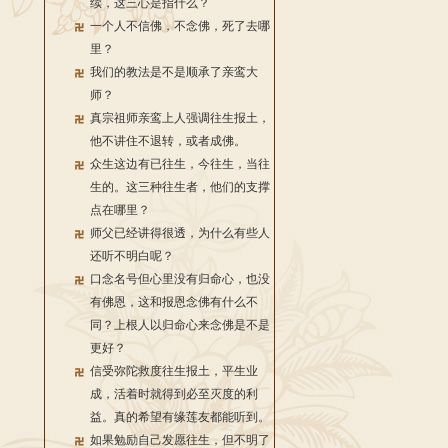
续，这三心是指什么？
一个人不信佛，不念佛，死了去哪
里？
我们的教法是不是顺承了亲鸾大
师？
真宗祖师亲鸾上人强调往生报土，
他不讲住不退转，或者成佛。
众生这边有已往生，今往生，当往
生的。这三种往生者，他们的支撑
点在哪里？
师父已经讲得很透，为什么有些人
还听不明白呢？
口念名号但心里没有归命心，也没
有佛恩，这和报恩念佛有什么不
同？上根人以归命心来念佛是不是
更好？
信受弥陀救度往生报土，平生业
成，活着时就得到必至灭度的利
益。真的希望有缘莲友都能听到。
如果勉励自己发愿往生，但不明了