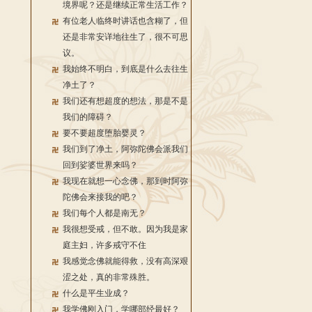
境界呢？还是继续正常生活工作？
有位老人临终时讲话也含糊了，但
还是非常安详地往生了，很不可思
议。
我始终不明白，到底是什么去往生
净土了？
我们还有想超度的想法，那是不是
我们的障碍？
要不要超度堕胎婴灵？
我们到了净土，阿弥陀佛会派我们
回到娑婆世界来吗？
我现在就想一心念佛，那到时阿弥
陀佛会来接我的吧？
我们每个人都是南无？
我很想受戒，但不敢。因为我是家
庭主妇，许多戒守不住
我感觉念佛就能得救，没有高深艰
涩之处，真的非常殊胜。
什么是平生业成？
我学佛刚入门，学哪部经最好？