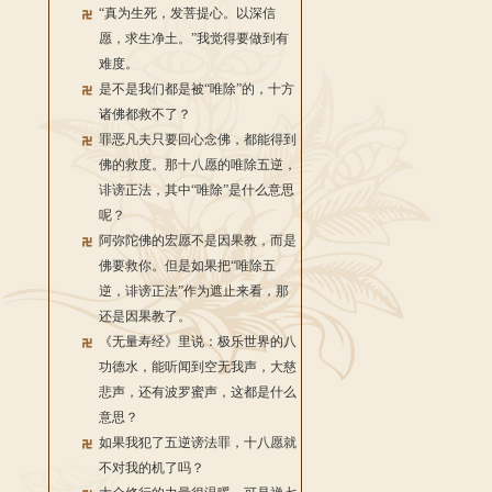
“真为生死，发菩提心。以深信
愿，求生净土。”我觉得要做到有
难度。
是不是我们都是被“唯除”的，十方
诸佛都救不了？
罪恶凡夫只要回心念佛，都能得到
佛的救度。那十八愿的唯除五逆，
诽谤正法，其中“唯除”是什么意思
呢？
阿弥陀佛的宏愿不是因果教，而是
佛要救你。但是如果把“唯除五
逆，诽谤正法”作为遮止来看，那
还是因果教了。
《无量寿经》里说：极乐世界的八
功德水，能听闻到空无我声，大慈
悲声，还有波罗蜜声，这都是什么
意思？
如果我犯了五逆谤法罪，十八愿就
不对我的机了吗？