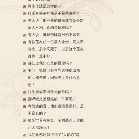
禅宗传法是怎样的？
挂观音菩萨的像是不是杂修啊？
有人说，把不要的佛像放寺院会对
家人不利。真的是这样吗？
有人说，佩戴佛牌是对佛不恭敬。
有位莲友劝一位病人念佛，病人不
肯念，后来病死了。以后这个莲友
身体一直不好。
佛知道我们心里的愿望吗？
要门、弘愿门是善导大师提出来
的，修圣道，回归净土是什么意
思？
往生者会发出什么信号吗？
翻译经文是很难的一件事吧？
寺院烧的香，他们说檀香最好。是
不是真的？
极乐世界有黄金、宝树装点，这能
让人清净吗？
我们念佛时就得到了“大信心”是