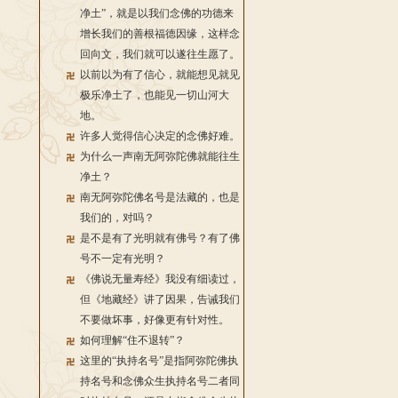
净土”，就是以我们念佛的功德来
增长我们的善根福德因缘，这样念
回向文，我们就可以遂往生愿了。
以前以为有了信心，就能想见就见
极乐净土了，也能见一切山河大
地。
许多人觉得信心决定的念佛好难。
为什么一声南无阿弥陀佛就能往生
净土？
南无阿弥陀佛名号是法藏的，也是
我们的，对吗？
是不是有了光明就有佛号？有了佛
号不一定有光明？
《佛说无量寿经》我没有细读过，
但《地藏经》讲了因果，告诫我们
不要做坏事，好像更有针对性。
如何理解“住不退转”？
这里的“执持名号”是指阿弥陀佛执
持名号和念佛众生执持名号二者同