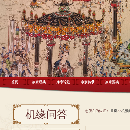
首页
净宗经典
净宗论注
净宗传承
净宗要典
机缘问答
您所在的位置：
首页
>>
机缘