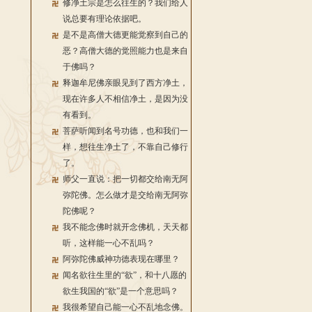
修净土宗是怎么往生的？我们给人
说总要有理论依据吧。
是不是高僧大德更能觉察到自己的
恶？高僧大德的觉照能力也是来自
于佛吗？
释迦牟尼佛亲眼见到了西方净土，
现在许多人不相信净土，是因为没
有看到。
菩萨听闻到名号功德，也和我们一
样，想往生净土了，不靠自己修行
了。
师父一直说：把一切都交给南无阿
弥陀佛。怎么做才是交给南无阿弥
陀佛呢？
我不能念佛时就开念佛机，天天都
听，这样能一心不乱吗？
阿弥陀佛威神功德表现在哪里？
闻名欲往生里的“欲”，和十八愿的
欲生我国的“欲”是一个意思吗？
我很希望自己能一心不乱地念佛。