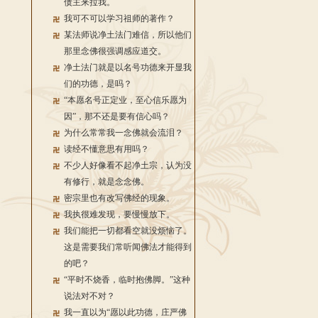
债主来拉我。
我可不可以学习祖师的著作？
某法师说净土法门难信，所以他们
那里念佛很强调感应道交。
净土法门就是以名号功德来开显我
们的功德，是吗？
“本愿名号正定业，至心信乐愿为
因”，那不还是要有信心吗？
为什么常常我一念佛就会流泪？
读经不懂意思有用吗？
不少人好像看不起净土宗，认为没
有修行，就是念念佛。
密宗里也有改写佛经的现象。
我执很难发现，要慢慢放下。
我们能把一切都看空就没烦恼了。
这是需要我们常听闻佛法才能得到
的吧？
“平时不烧香，临时抱佛脚。”这种
说法对不对？
我一直以为“愿以此功德，庄严佛