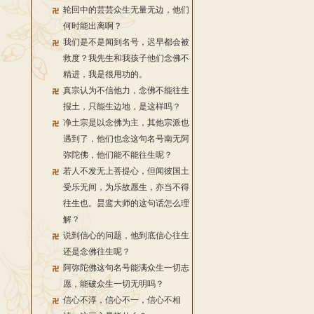
轮回中的芸芸众生无量无边，他们
何时能出离啊？
我们是不是闻到名号，迟早都会被
救度？我先生和我孩子他们念佛不
精进，我是很用功的。
真宗认为不信他力，念佛不能往生
报土，只能生边地，是这样吗？
净土宗是以念佛为主，其他宗派也
遇到了，他们也念这句名号南无阿
弥陀佛，他们能不能往生呢？
若人不发无上菩提心，但闻彼国土
受乐无间，为乐故愿生，亦当不得
往生也。昙鸾大师的这句话怎么理
解？
说到信心的问题，他到底信心往生
还是念佛往生呢？
阿弥陀佛这句名号能满众生一切志
愿，能破众生一切无明吗？
信心不淳，信心不一，信心不相