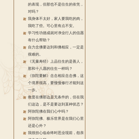
的表现，但那也不是往生的依凭，
对吗？
我身体不太好，家人要我吃的肉，
我吃了些。可心里有点不安。
学习性功德成就对净业行人的信愿
有什么帮助？
自力念佛要达到和佛相应，一定是
很难的。
《无量寿经》上品往生的是善人，
那和十八愿的往生一样吗？
《弥陀要解》念念相应念念佛，这
个境界很高，要慢慢修行才能到这
一步。
救度在佛那边是无条件的，但在我
们这边，是不是要达到某种状态？
阿弥陀佛在我们心中吗？
阿弥陀佛、极乐世界是在我们心里
还是心外？
我很担心临命终时恶业现前，怨亲