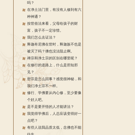
吗？
在净土法门里，有没有人修到有六
种神通？
按世俗法来看，父母给孩子的财
富，孩子不一定珍惜。
我们怎么去证法？
释迦牟尼佛在世时，释迦族不也是
被灭了吗？佛也没法阻止啊。
禅宗和净土宗的区别在哪里呢？
在修行的道路上，什么是邪知邪
见？
密宗是怎么回事？感觉很神秘，和
我们净土宗不一样。
修行、学佛要从内心修，至少要像
个好人吧。
是不是要开悟的人才能讲法？
我觉得学佛后，人总应该变得好一
点吧？
有些人说我品质太低，念佛也不能
往生。