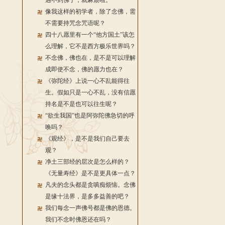
遇不到佛了，就麻烦啦。
像我这样的初学者，除了念佛，需
不需要持咒念咒语呢？
四十八愿里有一个“他方国土”该怎
么理解，它不是西方极乐世界吗？
不念佛，佛也在，是不是可以理解
成即使不念，佛的愿力也在？
《弥陀经》上说一心不乱能得往
生。假如只是一心不乱，没有信愿
持名是不是也可以往生呢？
“欲生我国”也是阿弥陀佛急切的呼
唤吗？
《观经》，是不是我们自己要去
观？
净土三部经的层次是怎么样的？
《无量寿经》是不是更具体一点？
凡夫的念头都是贪嗔痴烦恼。念佛
是缘十法界，是多多益善的吧？
我们每念一声佛号都是佛的恩德。
我们不念时佛恩还在吗？