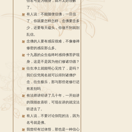
但名号是为物身，就不太好理解
了。
有人说：不能随便信佛，一旦信
了，你就要怎样怎样，念佛要念多
少，还要每天磕头，你做不到就别
乱信。
念佛的人要有感应很难，不像修禅
修密的感应那么多。
十九愿的众生临终时感得佛菩萨现
身，这是不是因为他们修诸功德？
往生净土就能明心见性了，是吗？
我们仅凭闻名就可以得到诸佛护
念，往生极乐，那与那些老修行还
有差别吗
有法师讲经讲了几十年，一开始讲
的我很欢喜听，可现在讲的就没法
听进去了。
有人说，不要讨论弥陀的法，因为
名号就是佛。
我曾经有过体悟，那也是一种信心