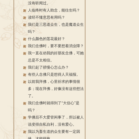
没有听闻过。
人临终时有人助念，能往生吗？
读经不懂意思有用吗？
我们是三恶道众生，也是魔道众生
吗？
什么颜色的莲花最好？
我们念佛时，要不要想着消业障？
我一直在劝我的好朋友念佛，可她
总是不太相信。
我们起了骄慢心怎么办？
有些人念佛只是想得人天福报。
以前我拜佛，心里祈求的事情很
多；现在拜佛，好像没有这些想法
了。
我们念佛时就得到了“大信心”是
吗？
学佛后不大爱管闲事了，所以被人
说变得自私自利，没有爱心。
我以为畜生道的众生要有一定因
缘，才能获救。