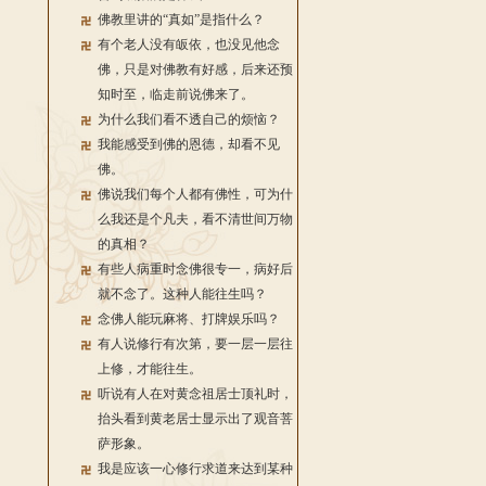
佛教里讲的“真如”是指什么？
有个老人没有皈依，也没见他念
佛，只是对佛教有好感，后来还预
知时至，临走前说佛来了。
为什么我们看不透自己的烦恼？
我能感受到佛的恩德，却看不见
佛。
佛说我们每个人都有佛性，可为什
么我还是个凡夫，看不清世间万物
的真相？
有些人病重时念佛很专一，病好后
就不念了。这种人能往生吗？
念佛人能玩麻将、打牌娱乐吗？
有人说修行有次第，要一层一层往
上修，才能往生。
听说有人在对黄念祖居士顶礼时，
抬头看到黄老居士显示出了观音菩
萨形象。
我是应该一心修行求道来达到某种