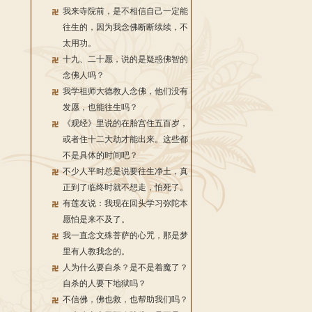
我来寺院前，是不相信自己一定能
往生的，因为我念佛断断续续，不
太用功。
十九、二十愿，说的是疑惑佛智的
念佛人吗？
我学祖师大德教人念佛，他们没有
发愿，也能往生吗？
《观经》里说的在胎宫住五百岁，
或者住十二大劫才能出来。这些都
不是具体的时间吧？
不少人平时总是说要往生净土，真
正到了临终时就不想走，怕死了。
有莲友说：我现在回头学习弥陀本
愿怕是来不及了。
我一直念文殊菩萨的心咒，那是梦
里有人教我念的。
人为什么要自杀？是不是着魔了？
自杀的人要下地狱吗？
不信佛，佛也救，也帮助我们吗？