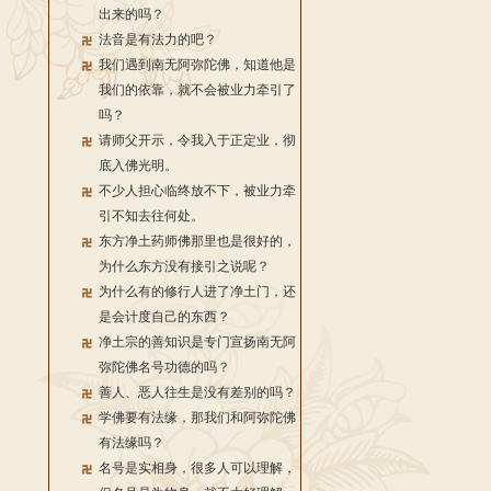
出来的吗？
法音是有法力的吧？
我们遇到南无阿弥陀佛，知道他是
我们的依靠，就不会被业力牵引了
吗？
请师父开示，令我入于正定业，彻
底入佛光明。
不少人担心临终放不下，被业力牵
引不知去往何处。
东方净土药师佛那里也是很好的，
为什么东方没有接引之说呢？
为什么有的修行人进了净土门，还
是会计度自己的东西？
净土宗的善知识是专门宣扬南无阿
弥陀佛名号功德的吗？
善人、恶人往生是没有差别的吗？
学佛要有法缘，那我们和阿弥陀佛
有法缘吗？
名号是实相身，很多人可以理解，