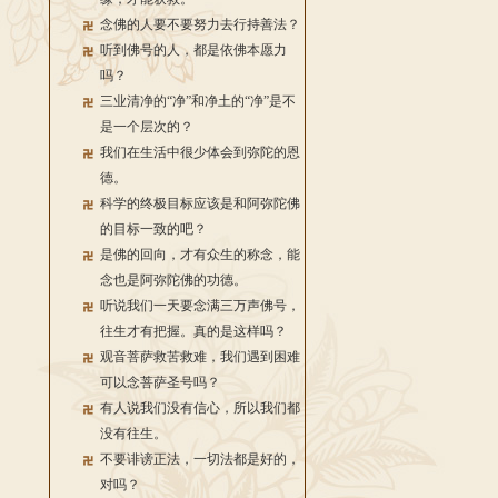
念佛的人要不要努力去行持善法？
听到佛号的人，都是依佛本愿力
吗？
三业清净的“净”和净土的“净”是不
是一个层次的？
我们在生活中很少体会到弥陀的恩
德。
科学的终极目标应该是和阿弥陀佛
的目标一致的吧？
是佛的回向，才有众生的称念，能
念也是阿弥陀佛的功德。
听说我们一天要念满三万声佛号，
往生才有把握。真的是这样吗？
观音菩萨救苦救难，我们遇到困难
可以念菩萨圣号吗？
有人说我们没有信心，所以我们都
没有往生。
不要诽谤正法，一切法都是好的，
对吗？