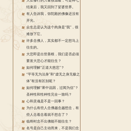
大众修行的力量很温暖，可是禅七
结束后，我又回到了娑婆世界。
有人告诉我，弥陀殿的佛像还没有
开光。
众生总是认为这个肉身是“我”，很
难放下它。
许多念佛人，其实都不一定想马上
往生的。
大悲即是出世善根，我们是否必须
要发大悲心才能往生？
如何理解“正道大慈悲”？
“平等无为法身”和“虚无之身无极之
体”有没有区别呢？
如何理解“果中说因，过闻为信”？
圣种性和性种性完全一致吗？
心和灵魂是不是一回事？
为什么有些人念佛越念越想念，有
些人念着念着就不想念了？
临终时念不出佛能不能往生？
名号是自己主动而来，不是我们念