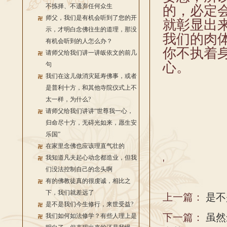
不拣择、不遗弃任何众生
的，必定
师父，我们是有机会听到了您的开
就彰显出
示，才明白念佛往生的道理，那没
我们的肉
有机会听到的人怎么办？
你不执着
请师父给我们讲一讲皈依文的前几
心。
句
我们在这儿做消灾延寿佛事，或者
是普利十方，和其他寺院仪式上不
太一样，为什么?
请师父给我们讲讲“世尊我一心，
归命尽十方，无碍光如来，愿生安
乐国”
在家里念佛也应该理直气壮的
我知道凡夫起心动念都造业，但我
'
们没法控制自己的念头啊
有的佛教徒真的很虔诚，相比之
下，我们就差远了
上一篇：
是不
是不是我们今生修行，来世受益?
下一篇：
虽然
我们如何如法修学？有些人理上是