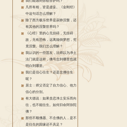
我们能遇到弥勒菩萨吗？
凡所有相，皆是虚妄。《金刚经》
中这句话怎么理解？
除了西方极乐世界是寂静涅槃，还
有其他的涅槃世界吗？
《心经》里的心无挂碍，无挂碍
故，无有恐怖，远离颠倒梦想，究
竟涅槃。我们怎么理解？
我认识的一些莲友，法师以为净土
法门就是这样，佛号念到哪里也就
明白到哪里。
我们是信心往生？还是念佛往生
呢？
居士：师父否定了自力信心、他力
信心的分别。
有大德说：如果贪恋净土安乐而向
往，也不能往生。如何归命阿弥陀
佛？
那些不顺佛愿、不念佛的人，是不
是往生的因缘还不具足？