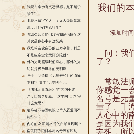
我们的
我现在念佛有点恐惧感，是不是学
错了?
那些不识字的人，又无因缘听闻本
愿，那他们怎么往生?
添加时间：2
你怎么知道他们没有如是信解？这
其实是你心中有这疑惑
我经常会被自己的业力牵着，我是
问：
我
不是应该念南无阿弥陀佛?
了？
佛的光明照耀我们身心，那佛的光
明就是极乐世界的光明啊
居士：我觉得《无量寿经》的原译
常敏法师
本和“汇集本”，差别不大。
你感觉一
《佛说无量寿经》里“其国不逆
名号是无
违，自然之所牵。”这里的“自然”是
什么意思?
量了。千
临终会不会因嗔恨心堕入恶道而不
人心中的
能往生？
是因为我
内心的欢喜 是名号的自然显现吗？
妄想，所
南无阿弥陀佛本愿名号没有区别，