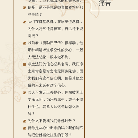
明白了，但表现出来的还是我慢。
痛苦
信受，是不是就是抛弃修资粮的那
些事情？
我们在佛堂念佛，在家里也念佛，
为什么习气还是很重，自己还不能
觉照？
以前看《密勒日巴传》很感动，他
那种精进求道求空性的决心，一般
人无法想象，根本做不到。
净土法门的信心必具名号。我们净
土宗肯定是专念南无阿弥陀佛，因
为我们有这个信心啊。但是其他念
佛的人未必有这个信心。
若人不发无上菩提心，但闻彼国土
受乐无间，为乐故愿生，亦当不得
往生也。昙鸾大师这句话怎么理
解？
为什么不赞成我们念佛计数？
佛号是从心中出来的吗？我们能不
能把念佛当做往生的手段？