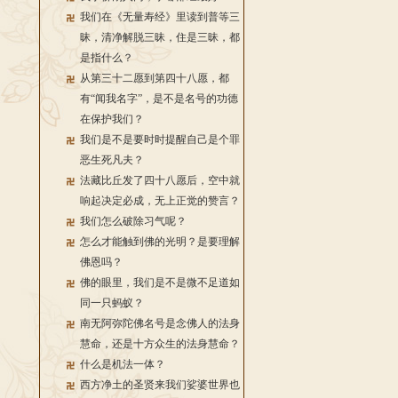
我们在《无量寿经》里读到普等三
昧，清净解脱三昧，住是三昧，都
是指什么？
从第三十二愿到第四十八愿，都
有“闻我名字”，是不是名号的功德
在保护我们？
我们是不是要时时提醒自己是个罪
恶生死凡夫？
法藏比丘发了四十八愿后，空中就
响起决定必成，无上正觉的赞言？
我们怎么破除习气呢？
怎么才能触到佛的光明？是要理解
佛恩吗？
佛的眼里，我们是不是微不足道如
同一只蚂蚁？
南无阿弥陀佛名号是念佛人的法身
慧命，还是十方众生的法身慧命？
什么是机法一体？
西方净土的圣贤来我们娑婆世界也