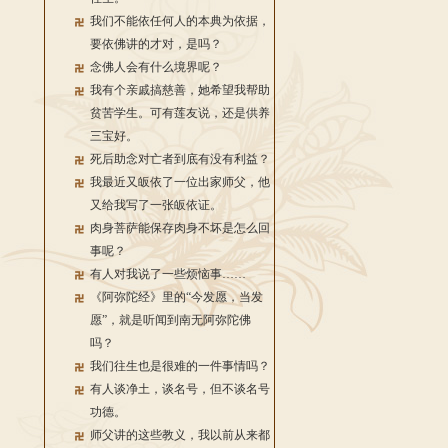
我们不能依任何人的本典为依据，
要依佛讲的才对，是吗？
念佛人会有什么境界呢？
我有个亲戚搞慈善，她希望我帮助
贫苦学生。可有莲友说，还是供养
三宝好。
死后助念对亡者到底有没有利益？
我最近又皈依了一位出家师父，他
又给我写了一张皈依证。
肉身菩萨能保存肉身不坏是怎么回
事呢？
有人对我说了一些烦恼事……
《阿弥陀经》里的“今发愿，当发
愿”，就是听闻到南无阿弥陀佛
吗？
我们往生也是很难的一件事情吗？
有人谈净土，谈名号，但不谈名号
功德。
师父讲的这些教义，我以前从来都