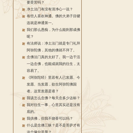
要受苦吗？
净土法门有没有清净心一说？
有些人喜欢神通。佛的大弟子目犍
连就是神通第一。
我们那么愚痴，为什么能刹那成佛
呢？
有法师说：净土法门就是专门礼拜
阿弥陀佛，其他的佛就不拜了。
念佛法门真的太好了。我一边干活
一边念佛，也能成就我的往生，太
容易了。
《阿弥陀经》里若有人已发愿、今
发愿、当发愿，欲生阿弥陀佛国
者。这里发愿是谁？
我该怎么念佛？每天念多少达标？
我对往生一事，心里其实还是没有
底的。
我供佛，但我不烧香可以吗？
什么是念佛三昧？是不是菩萨才有
这个缘分开显？