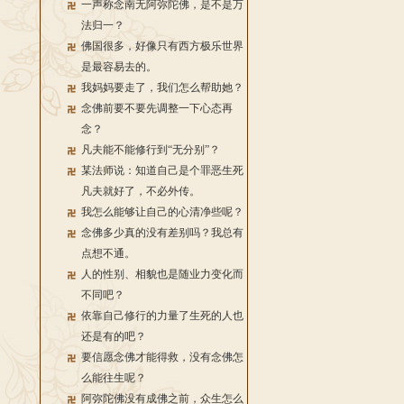
一声称念南无阿弥陀佛，是不是万
法归一？
佛国很多，好像只有西方极乐世界
是最容易去的。
我妈妈要走了，我们怎么帮助她？
念佛前要不要先调整一下心态再
念？
凡夫能不能修行到“无分别”？
某法师说：知道自己是个罪恶生死
凡夫就好了，不必外传。
我怎么能够让自己的心清净些呢？
念佛多少真的没有差别吗？我总有
点想不通。
人的性别、相貌也是随业力变化而
不同吧？
依靠自己修行的力量了生死的人也
还是有的吧？
要信愿念佛才能得救，没有念佛怎
么能往生呢？
阿弥陀佛没有成佛之前，众生怎么