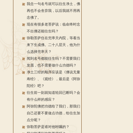
我念一句名号就可以往生净土，佛
再也不会舍弃我，以后我就不用再
念佛了。
现在有很多老菩萨说：临命终时念
不出佛还能往生吗？
弥勒菩萨住在兜率天内院，等着当
来下生成佛。二十八层天，他为什
么选择兜率天？
闻到名号都能往生吗？不需要我们
发愿，也不需要做什么功德吗？
净土三经的顺序应该是《佛说无量
寿经》、《观经》，最后是《阿弥
陀经》吧？
往生前一刻就知道轮回已断吗？会
有什么样的感应？
阿弥陀佛把功德给了我们，那我们
自己还要不要做点功德，给往生加
点分呢？
弥勒菩萨是谁对他咐嘱的？