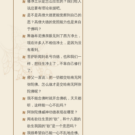
修净土宗是怎么往生的？我们给人
说总要有理论依据吧。
是不是高僧大德更能觉察到自己的
恶？高僧大德的觉照能力也是来自
于佛吗？
释迦牟尼佛亲眼见到了西方净土，
现在许多人不相信净土，是因为没
有看到。
菩萨听闻到名号功德，也和我们一
样，想往生净土了，不靠自己修行
了。
师父一直说：把一切都交给南无阿
弥陀佛。怎么做才是交给南无阿弥
陀佛呢？
我不能念佛时就开念佛机，天天都
听，这样能一心不乱吗？
阿弥陀佛威神功德表现在哪里？
闻名欲往生里的“欲”，和十八愿的
欲生我国的“欲”是一个意思吗？
我很希望自己能一心不乱地念佛。