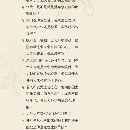
明白了，但表现出来的还是我慢。
信受，是不是就是抛弃修资粮的那
些事情？
我们在佛堂念佛，在家里也念佛，
为什么习气还是很重，自己还不能
觉照？
以前看《密勒日巴传》很感动，他
那种精进求道求空性的决心，一般
人无法想象，根本做不到。
净土法门的信心必具名号。我们净
土宗肯定是专念南无阿弥陀佛，因
为我们有这个信心啊。但是其他念
佛的人未必有这个信心。
若人不发无上菩提心，但闻彼国土
受乐无间，为乐故愿生，亦当不得
往生也。昙鸾大师这句话怎么理
解？
为什么不赞成我们念佛计数？
佛号是从心中出来的吗？我们能不
能把念佛当做往生的手段？