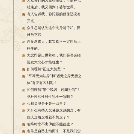
大众修行的力量很温暖，可是禅七
结束后，我又回到了娑婆世界。
有人告诉我，弥陀殿的佛像还没有
开光。
众生总是认为这个肉身是“我”，很
难放下它。
许多念佛人，其实都不一定想马上
往生的。
大悲即是出世善根，我们是否必须
要发大悲心才能往生？
如何理解“正道大慈悲”？
“平等无为法身”和“虚无之身无极之
体”有没有区别呢？
如何理解“果中说因，过闻为信”？
圣种性和性种性完全一致吗？
心和灵魂是不是一回事？
为什么有些人念佛越念越想念，有
些人念着念着就不想念了？
临终时念不出佛能不能往生？
名号是自己主动而来，不是我们念