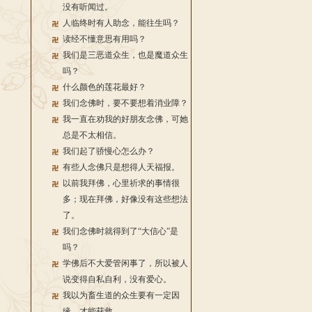
没有听闻过。
人临终时有人助念，能往生吗？
读经不懂意思有用吗？
我们是三恶道众生，也是魔道众生
吗？
什么颜色的莲花最好？
我们念佛时，要不要想着消业障？
我一直在劝我的好朋友念佛，可她
总是不太相信。
我们起了骄慢心怎么办？
有些人念佛只是想得人天福报。
以前我拜佛，心里祈求的事情很
多；现在拜佛，好像没有这些想法
了。
我们念佛时就得到了“大信心”是
吗？
学佛后不大爱管闲事了，所以被人
说变得自私自利，没有爱心。
我以为畜生道的众生要有一定因
缘，才能获救。