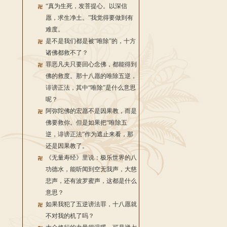
“真为生死，发菩提心。以深信
愿，求生净土。”我觉得要做到有
难度。
是不是我们都是被“唯除”的，十方
诸佛都救不了？
罪恶凡夫只要回心念佛，都能得到
佛的救度。那十八愿的唯除五逆，
诽谤正法，其中“唯除”是什么意思
呢？
阿弥陀佛的宏愿不是因果教，而是
佛要救你。但是如果把“唯除五
逆，诽谤正法”作为遮止来看，那
还是因果教了。
《无量寿经》里说：极乐世界的八
功德水，能听闻到空无我声，大慈
悲声，还有波罗蜜声，这都是什么
意思？
如果我犯了五逆谤法罪，十八愿就
不对我的机了吗？