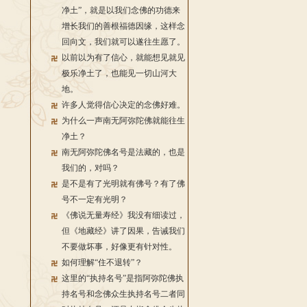
净土”，就是以我们念佛的功德来
增长我们的善根福德因缘，这样念
回向文，我们就可以遂往生愿了。
以前以为有了信心，就能想见就见
极乐净土了，也能见一切山河大
地。
许多人觉得信心决定的念佛好难。
为什么一声南无阿弥陀佛就能往生
净土？
南无阿弥陀佛名号是法藏的，也是
我们的，对吗？
是不是有了光明就有佛号？有了佛
号不一定有光明？
《佛说无量寿经》我没有细读过，
但《地藏经》讲了因果，告诫我们
不要做坏事，好像更有针对性。
如何理解“住不退转”？
这里的“执持名号”是指阿弥陀佛执
持名号和念佛众生执持名号二者同