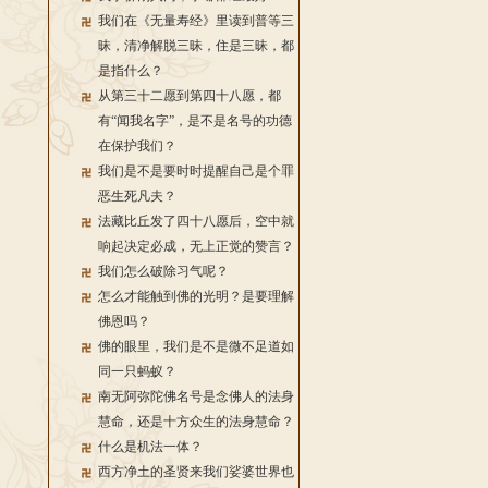
我们在《无量寿经》里读到普等三
昧，清净解脱三昧，住是三昧，都
是指什么？
从第三十二愿到第四十八愿，都
有“闻我名字”，是不是名号的功德
在保护我们？
我们是不是要时时提醒自己是个罪
恶生死凡夫？
法藏比丘发了四十八愿后，空中就
响起决定必成，无上正觉的赞言？
我们怎么破除习气呢？
怎么才能触到佛的光明？是要理解
佛恩吗？
佛的眼里，我们是不是微不足道如
同一只蚂蚁？
南无阿弥陀佛名号是念佛人的法身
慧命，还是十方众生的法身慧命？
什么是机法一体？
西方净土的圣贤来我们娑婆世界也