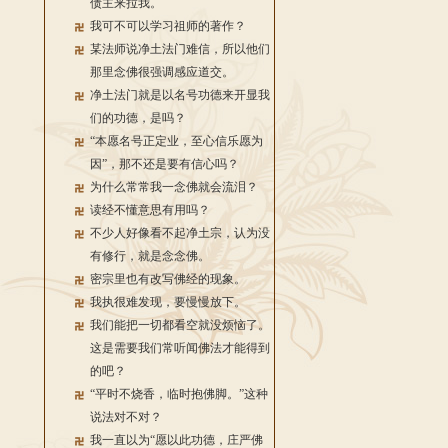
债主来拉我。
我可不可以学习祖师的著作？
某法师说净土法门难信，所以他们
那里念佛很强调感应道交。
净土法门就是以名号功德来开显我
们的功德，是吗？
“本愿名号正定业，至心信乐愿为
因”，那不还是要有信心吗？
为什么常常我一念佛就会流泪？
读经不懂意思有用吗？
不少人好像看不起净土宗，认为没
有修行，就是念念佛。
密宗里也有改写佛经的现象。
我执很难发现，要慢慢放下。
我们能把一切都看空就没烦恼了。
这是需要我们常听闻佛法才能得到
的吧？
“平时不烧香，临时抱佛脚。”这种
说法对不对？
我一直以为“愿以此功德，庄严佛