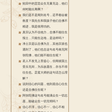
轮回中的芸芸众生无量无边，他们
何时能出离啊？
我们是不是闻到名号，迟早都会被
救度？我先生和我孩子他们念佛不
精进，我是很用功的。
真宗认为不信他力，念佛不能往生
报土，只能生边地，是这样吗？
净土宗是以念佛为主，其他宗派也
遇到了，他们也念这句名号南无阿
弥陀佛，他们能不能往生呢？
若人不发无上菩提心，但闻彼国土
受乐无间，为乐故愿生，亦当不得
往生也。昙鸾大师的这句话怎么理
解？
说到信心的问题，他到底信心往生
还是念佛往生呢？
阿弥陀佛这句名号能满众生一切志
愿，能破众生一切无明吗？
信心不淳，信心不一，信心不相