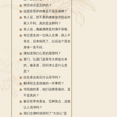
禅宗传法是怎样的？
挂观音菩萨的像是不是杂修啊？
有人说，把不要的佛像放寺院会对
家人不利。真的是这样吗？
有人说，佩戴佛牌是对佛不恭敬。
有位莲友劝一位病人念佛，病人不
肯念，后来病死了。以后这个莲友
身体一直不好。
佛知道我们心里的愿望吗？
要门、弘愿门是善导大师提出来
的，修圣道，回归净土是什么意
思？
往生者会发出什么信号吗？
翻译经文是很难的一件事吧？
寺院烧的香，他们说檀香最好。是
不是真的？
极乐世界有黄金、宝树装点，这能
让人清净吗？
我们念佛时就得到了“大信心”是