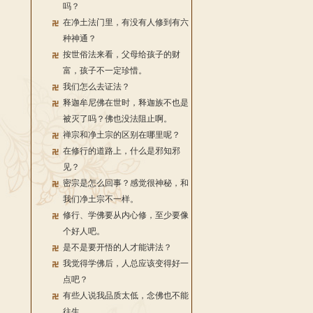
吗？
在净土法门里，有没有人修到有六
种神通？
按世俗法来看，父母给孩子的财
富，孩子不一定珍惜。
我们怎么去证法？
释迦牟尼佛在世时，释迦族不也是
被灭了吗？佛也没法阻止啊。
禅宗和净土宗的区别在哪里呢？
在修行的道路上，什么是邪知邪
见？
密宗是怎么回事？感觉很神秘，和
我们净土宗不一样。
修行、学佛要从内心修，至少要像
个好人吧。
是不是要开悟的人才能讲法？
我觉得学佛后，人总应该变得好一
点吧？
有些人说我品质太低，念佛也不能
往生。