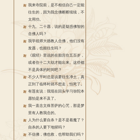
我来寺院前，是不相信自己一定能
往生的，因为我念佛断断续续，不
太用功。
十九、二十愿，说的是疑惑佛智的
念佛人吗？
我学祖师大德教人念佛，他们没有
发愿，也能往生吗？
《观经》里说的在胎宫住五百岁，
或者住十二大劫才能出来。这些都
不是具体的时间吧？
不少人平时总是说要往生净土，真
正到了临终时就不想走，怕死了。
有莲友说：我现在回头学习弥陀本
愿怕是来不及了。
我一直念文殊菩萨的心咒，那是梦
里有人教我念的。
人为什么要自杀？是不是着魔了？
自杀的人要下地狱吗？
不信佛，佛也救，也帮助我们吗？