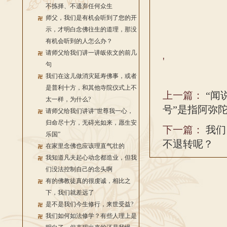
不拣择、不遗弃任何众生
师父，我们是有机会听到了您的开
示，才明白念佛往生的道理，那没
有机会听到的人怎么办？
请师父给我们讲一讲皈依文的前几
'
句
我们在这儿做消灾延寿佛事，或者
是普利十方，和其他寺院仪式上不
上一篇：
“闻
太一样，为什么?
号”是指阿弥
请师父给我们讲讲“世尊我一心，
归命尽十方，无碍光如来，愿生安
下一篇：
我们
乐国”
不退转呢？
在家里念佛也应该理直气壮的
我知道凡夫起心动念都造业，但我
们没法控制自己的念头啊
有的佛教徒真的很虔诚，相比之
下，我们就差远了
是不是我们今生修行，来世受益?
我们如何如法修学？有些人理上是