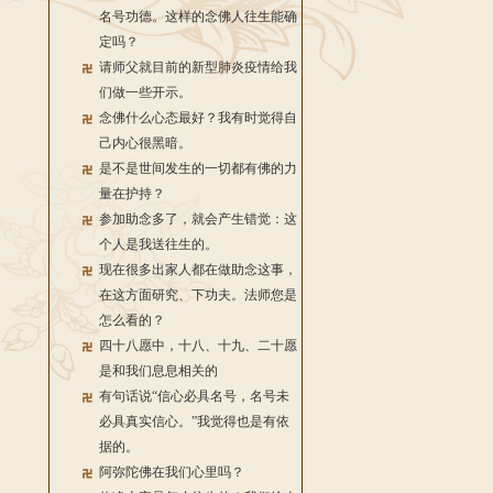
名号功德。这样的念佛人往生能确
定吗？
请师父就目前的新型肺炎疫情给我
们做一些开示。
念佛什么心态最好？我有时觉得自
己内心很黑暗。
是不是世间发生的一切都有佛的力
量在护持？
参加助念多了，就会产生错觉：这
个人是我送往生的。
现在很多出家人都在做助念这事，
在这方面研究、下功夫。法师您是
怎么看的？
四十八愿中，十八、十九、二十愿
是和我们息息相关的
有句话说“信心必具名号，名号未
必具真实信心。”我觉得也是有依
据的。
阿弥陀佛在我们心里吗？