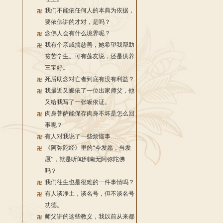
我们不能依任何人的本典为依据，
要依佛讲的才对，是吗？
念佛人会有什么境界呢？
我有个亲戚搞慈善，她希望我帮助
贫苦学生。可有莲友说，还是供养
三宝好。
死后助念对亡者到底有没有利益？
我最近又皈依了一位出家师父，他
又给我写了一张皈依证。
肉身菩萨能保存肉身不坏是怎么回
事呢？
有人对我说了一些烦恼事……
《阿弥陀经》里的“今发愿，当发
愿”，就是听闻到南无阿弥陀佛
吗？
我们往生也是很难的一件事情吗？
有人谈净土，谈名号，但不谈名号
功德。
师父讲的这些教义，我以前从来都