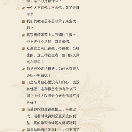
续，这三心是指什么？
一个人不信佛，不念佛，死了去哪
里？
我们的教法是不是顺承了亲鸾大
师？
真宗祖师亲鸾上人强调往生报土，
他不讲住不退转，或者成佛。
众生这边有已往生，今往生，当往
生的。这三种往生者，他们的支撑
点在哪里？
师父已经讲得很透，为什么有些人
还听不明白呢？
口念名号但心里没有归命心，也没
有佛恩，这和报恩念佛有什么不
同？上根人以归命心来念佛是不是
更好？
信受弥陀救度往生报土，平生业
成，活着时就得到必至灭度的利
益。真的希望有缘莲友都能听到。
如果勉励自己发愿往生，但不明了