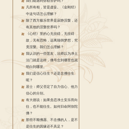
我们能遇到弥勒菩萨吗？
凡所有相，皆是虚妄。《金刚经》
中这句话怎么理解？
除了西方极乐世界是寂静涅槃，还
有其他的涅槃世界吗？
《心经》里的心无挂碍，无挂碍
故，无有恐怖，远离颠倒梦想，究
竟涅槃。我们怎么理解？
我认识的一些莲友，法师以为净土
法门就是这样，佛号念到哪里也就
明白到哪里。
我们是信心往生？还是念佛往生
呢？
居士：师父否定了自力信心、他力
信心的分别。
有大德说：如果贪恋净土安乐而向
往，也不能往生。如何归命阿弥陀
佛？
那些不顺佛愿、不念佛的人，是不
是往生的因缘还不具足？