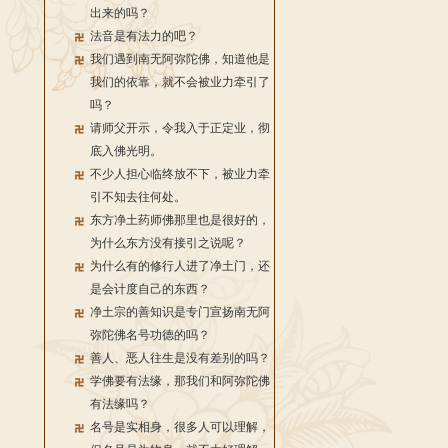
出来的吗？
法音是有法力的吧？
我们遇到南无阿弥陀佛，知道他是
我们的依靠，就不会被业力牵引了
吗？
请师父开示，令我入于正定业，彻
底入佛光明。
不少人担心临终放不下，被业力牵
引不知去往何处。
东方净土药师佛那里也是很好的，
为什么东方没有接引之说呢？
为什么有的修行人进了净土门，还
是会计度自己的东西？
净土宗的善知识是专门宣扬南无阿
弥陀佛名号功德的吗？
善人、恶人往生是没有差别的吗？
学佛要有法缘，那我们和阿弥陀佛
有法缘吗？
名号是实相身，很多人可以理解，