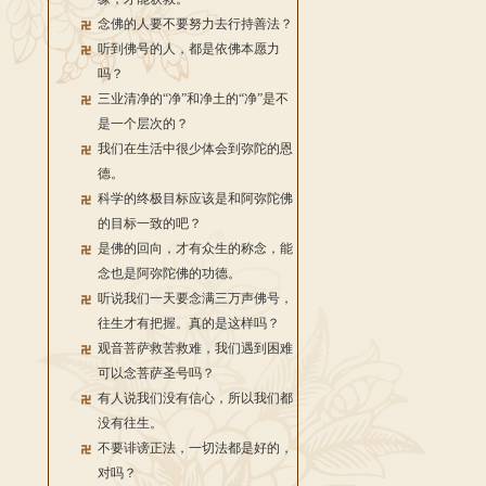
念佛的人要不要努力去行持善法？
听到佛号的人，都是依佛本愿力
吗？
三业清净的“净”和净土的“净”是不
是一个层次的？
我们在生活中很少体会到弥陀的恩
德。
科学的终极目标应该是和阿弥陀佛
的目标一致的吧？
是佛的回向，才有众生的称念，能
念也是阿弥陀佛的功德。
听说我们一天要念满三万声佛号，
往生才有把握。真的是这样吗？
观音菩萨救苦救难，我们遇到困难
可以念菩萨圣号吗？
有人说我们没有信心，所以我们都
没有往生。
不要诽谤正法，一切法都是好的，
对吗？