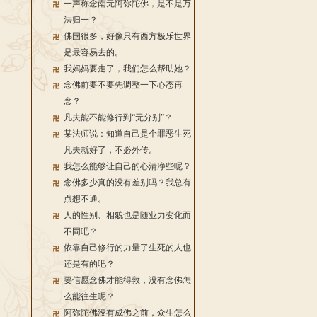
一声称念南无阿弥陀佛，是不是万
法归一？
佛国很多，好像只有西方极乐世界
是最容易去的。
我妈妈要走了，我们怎么帮助她？
念佛前要不要先调整一下心态再
念？
凡夫能不能修行到“无分别”？
某法师说：知道自己是个罪恶生死
凡夫就好了，不必外传。
我怎么能够让自己的心清净些呢？
念佛多少真的没有差别吗？我总有
点想不通。
人的性别、相貌也是随业力变化而
不同吧？
依靠自己修行的力量了生死的人也
还是有的吧？
要信愿念佛才能得救，没有念佛怎
么能往生呢？
阿弥陀佛没有成佛之前，众生怎么