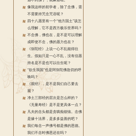
遇不到佛了，就麻烦啦。
像我这样的初学者，除了念佛，需
不需要持咒念咒语呢？
四十八愿里有一个“他方国土”该怎
么理解，它不是西方极乐世界吗？
不念佛，佛也在，是不是可以理解
成即使不念，佛的愿力也在？
《弥陀经》上说一心不乱能得往
生。假如只是一心不乱，没有信愿
持名是不是也可以往生呢？
“欲生我国”也是阿弥陀佛急切的呼
唤吗？
《观经》，是不是我们自己要去
观？
净土三部经的层次是怎么样的？
《无量寿经》是不是更具体一点？
凡夫的念头都是贪嗔痴烦恼。念佛
是缘十法界，是多多益善的吧？
我们每念一声佛号都是佛的恩德。
我们不念时佛恩还在吗？