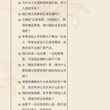
为什么十九愿有临终接引相，而十
八愿却没有？
我们每天需要做定课念佛吗？
念佛是“以果地觉，为因地心”。阿
弥陀佛是果地，我们现在还是在因
地吧？
苹果创始人乔布斯为了事业一生奋
斗，即使知道自己已身患重病，依
然念念不忘推广新产品。
我们应该一边念佛，一边想着佛
恩。可是我念佛时心静不下来……
在《佛说无量寿经》里，佛为什么
要把极乐胜景给我们描绘得这么详
细？
道教和佛教有什么本质的区别？禅
宗、密宗和净土宗又有什么区别？
我的烦恼很重，常常看不惯他人所
为。我该怎样去掉我执？
如果下一生没有得到人身，那不就