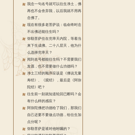
我念一句名号就可以往生净土，佛
再也不会舍弃我，以后我就不用再
念佛了。
现在有很多老菩萨说：临命终时念
不出佛还能往生吗？
弥勒菩萨住在兜率天内院，等着当
来下生成佛。二十八层天，他为什
么选择兜率天？
闻到名号都能往生吗？不需要我们
发愿，也不需要做什么功德吗？
净土三经的顺序应该是《佛说无量
寿经》、《观经》，最后是《阿弥
陀经》吧？
往生前一刻就知道轮回已断吗？会
有什么样的感应？
阿弥陀佛把功德给了我们，那我们
自己还要不要做点功德，给往生加
点分呢？
弥勒菩萨是谁对他咐嘱的？