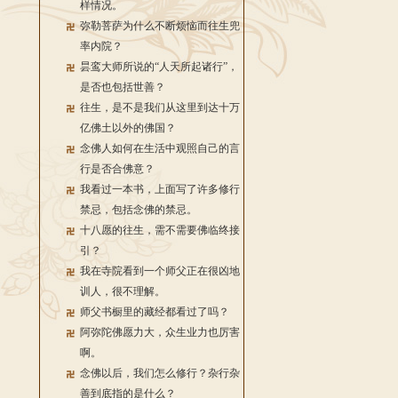
样情况。
弥勒菩萨为什么不断烦恼而往生兜
率内院？
昙鸾大师所说的“人天所起诸行”，
是否也包括世善？
往生，是不是我们从这里到达十万
亿佛土以外的佛国？
念佛人如何在生活中观照自己的言
行是否合佛意？
我看过一本书，上面写了许多修行
禁忌，包括念佛的禁忌。
十八愿的往生，需不需要佛临终接
引？
我在寺院看到一个师父正在很凶地
训人，很不理解。
师父书橱里的藏经都看过了吗？
阿弥陀佛愿力大，众生业力也厉害
啊。
念佛以后，我们怎么修行？杂行杂
善到底指的是什么？