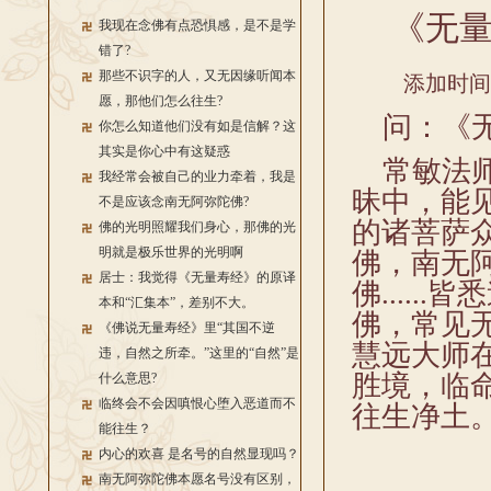
《无
我现在念佛有点恐惧感，是不是学
错了?
那些不识字的人，又无因缘听闻本
添加时间：2
愿，那他们怎么往生?
问：《无
你怎么知道他们没有如是信解？这
其实是你心中有这疑惑
常敏法师
我经常会被自己的业力牵着，我是
昧中，能
不是应该念南无阿弥陀佛?
的诸菩萨
佛的光明照耀我们身心，那佛的光
明就是极乐世界的光明啊
佛，南无
居士：我觉得《无量寿经》的原译
佛....
本和“汇集本”，差别不大。
佛，常见
《佛说无量寿经》里“其国不逆
慧远大师
违，自然之所牵。”这里的“自然”是
胜境，临
什么意思?
临终会不会因嗔恨心堕入恶道而不
往生净土
能往生？
内心的欢喜 是名号的自然显现吗？
南无阿弥陀佛本愿名号没有区别，