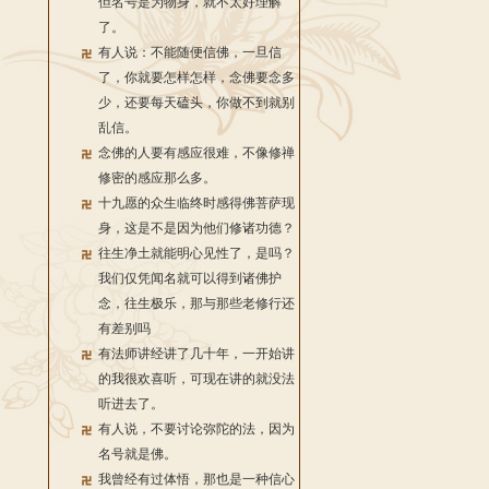
但名号是为物身，就不太好理解
了。
有人说：不能随便信佛，一旦信
了，你就要怎样怎样，念佛要念多
少，还要每天磕头，你做不到就别
乱信。
念佛的人要有感应很难，不像修禅
修密的感应那么多。
十九愿的众生临终时感得佛菩萨现
身，这是不是因为他们修诸功德？
往生净土就能明心见性了，是吗？
我们仅凭闻名就可以得到诸佛护
念，往生极乐，那与那些老修行还
有差别吗
有法师讲经讲了几十年，一开始讲
的我很欢喜听，可现在讲的就没法
听进去了。
有人说，不要讨论弥陀的法，因为
名号就是佛。
我曾经有过体悟，那也是一种信心