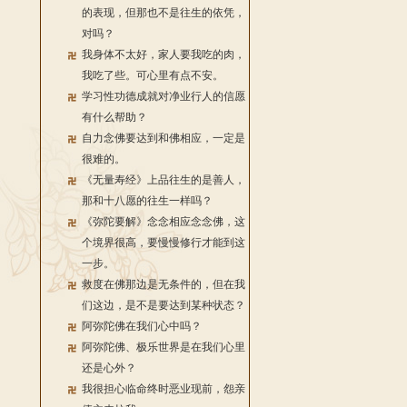
的表现，但那也不是往生的依凭，
对吗？
我身体不太好，家人要我吃的肉，
我吃了些。可心里有点不安。
学习性功德成就对净业行人的信愿
有什么帮助？
自力念佛要达到和佛相应，一定是
很难的。
《无量寿经》上品往生的是善人，
那和十八愿的往生一样吗？
《弥陀要解》念念相应念念佛，这
个境界很高，要慢慢修行才能到这
一步。
救度在佛那边是无条件的，但在我
们这边，是不是要达到某种状态？
阿弥陀佛在我们心中吗？
阿弥陀佛、极乐世界是在我们心里
还是心外？
我很担心临命终时恶业现前，怨亲