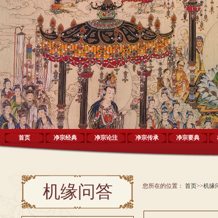
首页
净宗经典
净宗论注
净宗传承
净宗要典
机缘问答
您所在的位置：
首页
>>
机缘