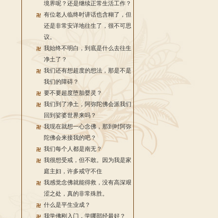
境界呢？还是继续正常生活工作？
有位老人临终时讲话也含糊了，但
还是非常安详地往生了，很不可思
议。
我始终不明白，到底是什么去往生
净土了？
我们还有想超度的想法，那是不是
我们的障碍？
要不要超度堕胎婴灵？
我们到了净土，阿弥陀佛会派我们
回到娑婆世界来吗？
我现在就想一心念佛，那到时阿弥
陀佛会来接我的吧？
我们每个人都是南无？
我很想受戒，但不敢。因为我是家
庭主妇，许多戒守不住
我感觉念佛就能得救，没有高深艰
涩之处，真的非常殊胜。
什么是平生业成？
我学佛刚入门，学哪部经最好？