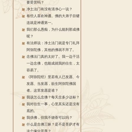
要受苦吗？
净土法门有没有清净心一说？
有些人喜欢神通。佛的大弟子目犍
连就是神通第一。
我们那么愚痴，为什么能刹那成佛
呢？
有法师说：净土法门就是专门礼拜
阿弥陀佛，其他的佛就不拜了。
念佛法门真的太好了。我一边干活
一边念佛，也能成就我的往生，太
容易了。
《阿弥陀经》里若有人已发愿、今
发愿、当发愿，欲生阿弥陀佛国
者。这里发愿是谁？
我该怎么念佛？每天念多少达标？
我对往生一事，心里其实还是没有
底的。
我供佛，但我不烧香可以吗？
什么是念佛三昧？是不是菩萨才有
这个缘分开显？