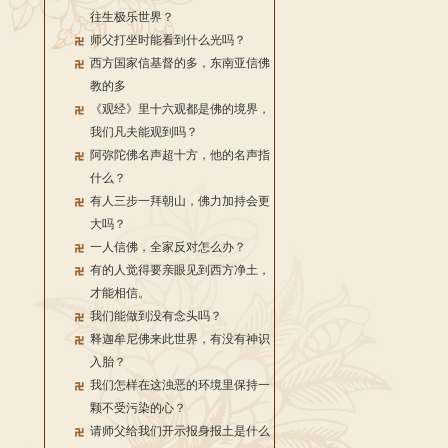
往生极乐世界？
师父打坐时能看到什么光吗？
西方国家信基督的多，东南亚信佛
教的多
《观经》里十六观都是佛的境界，
我们凡夫能观到吗？
阿弥陀佛名声超十方，他的名声指
什么？
有人三步一拜朝山，佛力加持会更
大吗？
一人信佛，全家反对怎么办？
有的人觉得要亲眼见到西方净土，
才能相信。
我们能做到没有念头吗？
释迦牟尼佛来此世界，有没有神识
入胎？
我们怎样在这浊恶的环境里保持一
颗不受污染的心？
请师父给我们开示报身报土是什么