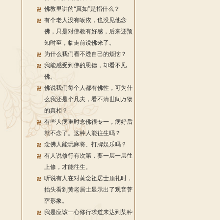
佛教里讲的“真如”是指什么？
有个老人没有皈依，也没见他念
佛，只是对佛教有好感，后来还预
知时至，临走前说佛来了。
为什么我们看不透自己的烦恼？
我能感受到佛的恩德，却看不见
佛。
佛说我们每个人都有佛性，可为什
么我还是个凡夫，看不清世间万物
的真相？
有些人病重时念佛很专一，病好后
就不念了。这种人能往生吗？
念佛人能玩麻将、打牌娱乐吗？
有人说修行有次第，要一层一层往
上修，才能往生。
听说有人在对黄念祖居士顶礼时，
抬头看到黄老居士显示出了观音菩
萨形象。
我是应该一心修行求道来达到某种