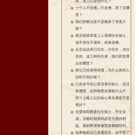
续，这三心是指什么？
一个人不信佛，不念佛，死了去哪
里？
我们的教法是不是顺承了亲鸾大
师？
真宗祖师亲鸾上人强调往生报土，
他不讲住不退转，或者成佛。
众生这边有已往生，今往生，当往
生的。这三种往生者，他们的支撑
点在哪里？
师父已经讲得很透，为什么有些人
还听不明白呢？
口念名号但心里没有归命心，也没
有佛恩，这和报恩念佛有什么不
同？上根人以归命心来念佛是不是
更好？
信受弥陀救度往生报土，平生业
成，活着时就得到必至灭度的利
益。真的希望有缘莲友都能听到。
如果勉励自己发愿往生，但不明了