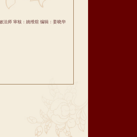
敏法师 审核：姚维煊 编辑：姜晓华