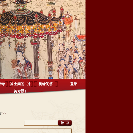
泉寺
净土问答（中
机缘问答
登录
英对照）
？
>>