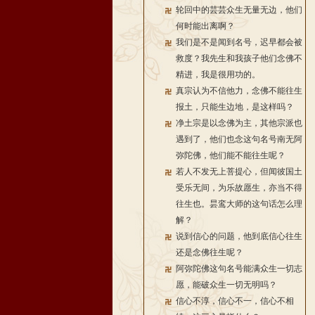
轮回中的芸芸众生无量无边，他们
何时能出离啊？
我们是不是闻到名号，迟早都会被
救度？我先生和我孩子他们念佛不
精进，我是很用功的。
真宗认为不信他力，念佛不能往生
报土，只能生边地，是这样吗？
净土宗是以念佛为主，其他宗派也
遇到了，他们也念这句名号南无阿
弥陀佛，他们能不能往生呢？
若人不发无上菩提心，但闻彼国土
受乐无间，为乐故愿生，亦当不得
往生也。昙鸾大师的这句话怎么理
解？
说到信心的问题，他到底信心往生
还是念佛往生呢？
阿弥陀佛这句名号能满众生一切志
愿，能破众生一切无明吗？
信心不淳，信心不一，信心不相