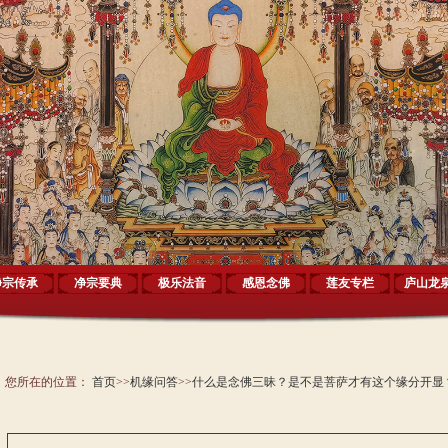
净宗传承
净宗要典
极乐法音
感恩念佛
莲友专栏
庐山龙
您所在的位置：
首页
>>
机缘问答
>>
什么是念佛三昧？是不是菩萨才有这个缘分开显