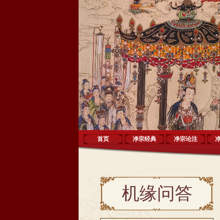
首页
净宗经典
净宗论注
机缘问答