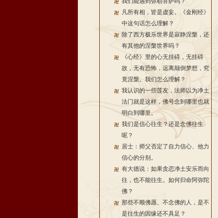
我们能遇到弥勒菩萨吗？
凡所有相，皆是虚妄。《金刚经》
中这句话怎么理解？
除了西方极乐世界是寂静涅槃，还
有其他的涅槃世界吗？
《心经》里的心无挂碍，无挂碍
故，无有恐怖，远离颠倒梦想，究
竟涅槃。我们怎么理解？
我认识的一些莲友，法师以为净土
法门就是这样，佛号念到哪里也就
明白到哪里。
我们是信心往生？还是念佛往生
呢？
居士：师父否定了自力信心、他力
信心的分别。
有大德说：如果贪恋净土安乐而向
往，也不能往生。如何归命阿弥陀
佛？
那些不顺佛愿、不念佛的人，是不
是往生的因缘还不具足？