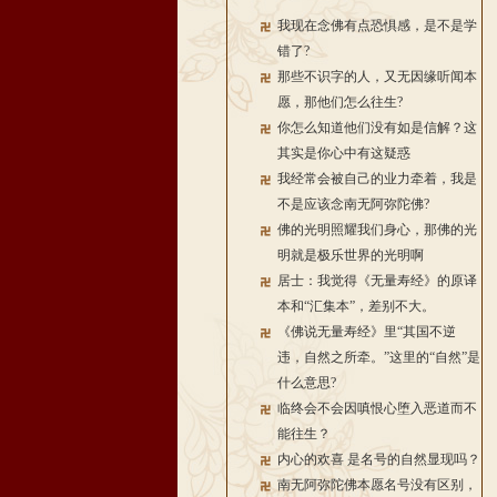
我现在念佛有点恐惧感，是不是学
错了?
那些不识字的人，又无因缘听闻本
愿，那他们怎么往生?
你怎么知道他们没有如是信解？这
其实是你心中有这疑惑
我经常会被自己的业力牵着，我是
不是应该念南无阿弥陀佛?
佛的光明照耀我们身心，那佛的光
明就是极乐世界的光明啊
居士：我觉得《无量寿经》的原译
本和“汇集本”，差别不大。
《佛说无量寿经》里“其国不逆
违，自然之所牵。”这里的“自然”是
什么意思?
临终会不会因嗔恨心堕入恶道而不
能往生？
内心的欢喜 是名号的自然显现吗？
南无阿弥陀佛本愿名号没有区别，