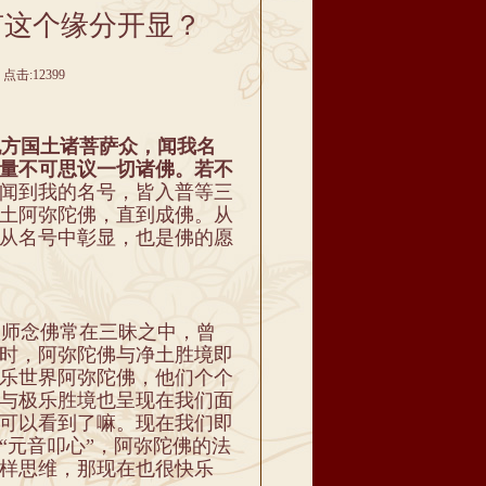
有这个缘分开显？
点击:12399
他方国土诸菩萨众，闻我名
量不可思议一切诸佛。若不
闻到我的名号，皆入普等三
土阿弥陀佛，直到成佛。从
从名号中彰显，也是佛的愿
师念佛常在三昧之中，曾
时，阿弥陀佛与净土胜境即
乐世界阿弥陀佛，他们个个
与极乐胜境也呈现在我们面
可以看到了嘛。现在我们即
“元音叩心”，阿弥陀佛的法
样思维，那现在也很快乐