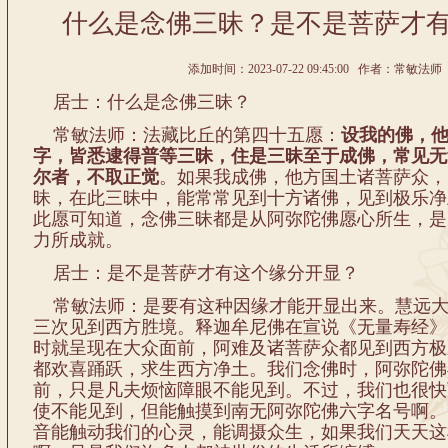
什么是念佛三昧？是不是菩萨才
添加时间：2023-07-22 09:45:00 作者：常敏法师 
居士：什么是念佛三昧？
常敏法师：法藏比丘的第四十五愿：
设我的佛，
字，皆悉逮得普等三昧，住是三昧至于成佛，常见无
尔者，不取正觉
。如果我成佛，他方国土诸菩萨众，
昧，在此三昧中，能常常见到十方诸佛，见到极乐净
此愿可知道，念佛三昧都是从阿弥陀佛愿心所生，是
力所成就。
居士：是不是菩萨才有这个缘分开显？
常敏法师：是要有这种因缘才能开显出来。慧远大
三次见到西方胜境。释迦牟尼佛在宣说《无量寿经》
时就呈现在大众面前，阿难及诸菩萨众都见到西方极
都欢喜踊跃，求生西方净土。我们念佛时，阿弥陀佛
前，只是凡夫烦恼障眼不能见到。不过，我们也很快
使不能见到，但能触摸到南无阿弥陀佛六字名号啊。
音能触动我们的心灵，能调摄众生，如果我们天天这