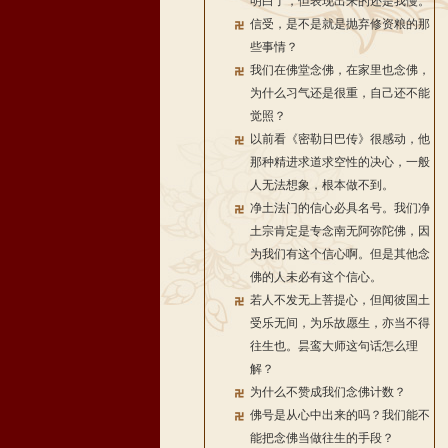
明白了，但表现出来的还是我慢。
信受，是不是就是抛弃修资粮的那
些事情？
我们在佛堂念佛，在家里也念佛，
为什么习气还是很重，自己还不能
觉照？
以前看《密勒日巴传》很感动，他
那种精进求道求空性的决心，一般
人无法想象，根本做不到。
净土法门的信心必具名号。我们净
土宗肯定是专念南无阿弥陀佛，因
为我们有这个信心啊。但是其他念
佛的人未必有这个信心。
若人不发无上菩提心，但闻彼国土
受乐无间，为乐故愿生，亦当不得
往生也。昙鸾大师这句话怎么理
解？
为什么不赞成我们念佛计数？
佛号是从心中出来的吗？我们能不
能把念佛当做往生的手段？