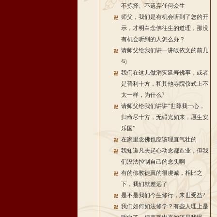
不拣择、不遗弃任何众生
师父，我们是有机会听到了您的开
示，才明白念佛往生的道理，那没
有机会听到的人怎么办？
请师父给我们讲一讲皈依文的前几
句
我们在这儿做消灾延寿佛事，或者
是普利十方，和其他寺院仪式上不
太一样，为什么?
请师父给我们讲讲“世尊我一心，
归命尽十方，无碍光如来，愿生安
乐国”
在家里念佛也应该理直气壮的
我知道凡夫起心动念都造业，但我
们没法控制自己的念头啊
有的佛教徒真的很虔诚，相比之
下，我们就差远了
是不是我们今生修行，来世受益?
我们如何如法修学？有些人理上是