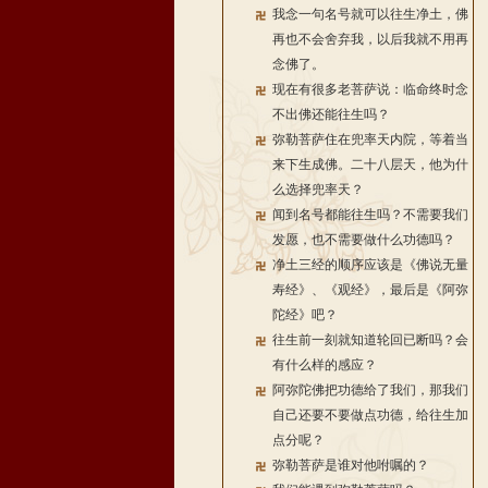
我念一句名号就可以往生净土，佛
再也不会舍弃我，以后我就不用再
念佛了。
现在有很多老菩萨说：临命终时念
不出佛还能往生吗？
弥勒菩萨住在兜率天内院，等着当
来下生成佛。二十八层天，他为什
么选择兜率天？
闻到名号都能往生吗？不需要我们
发愿，也不需要做什么功德吗？
净土三经的顺序应该是《佛说无量
寿经》、《观经》，最后是《阿弥
陀经》吧？
往生前一刻就知道轮回已断吗？会
有什么样的感应？
阿弥陀佛把功德给了我们，那我们
自己还要不要做点功德，给往生加
点分呢？
弥勒菩萨是谁对他咐嘱的？