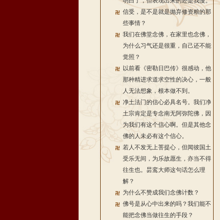
明白了，但表现出来的还是我慢。
信受，是不是就是抛弃修资粮的那
些事情？
我们在佛堂念佛，在家里也念佛，
为什么习气还是很重，自己还不能
觉照？
以前看《密勒日巴传》很感动，他
那种精进求道求空性的决心，一般
人无法想象，根本做不到。
净土法门的信心必具名号。我们净
土宗肯定是专念南无阿弥陀佛，因
为我们有这个信心啊。但是其他念
佛的人未必有这个信心。
若人不发无上菩提心，但闻彼国土
受乐无间，为乐故愿生，亦当不得
往生也。昙鸾大师这句话怎么理
解？
为什么不赞成我们念佛计数？
佛号是从心中出来的吗？我们能不
能把念佛当做往生的手段？