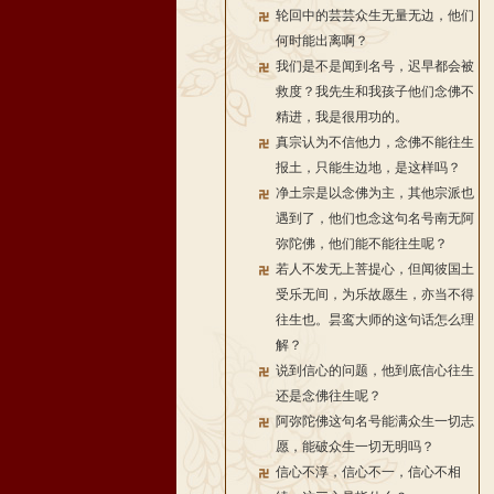
轮回中的芸芸众生无量无边，他们
何时能出离啊？
我们是不是闻到名号，迟早都会被
救度？我先生和我孩子他们念佛不
精进，我是很用功的。
真宗认为不信他力，念佛不能往生
报土，只能生边地，是这样吗？
净土宗是以念佛为主，其他宗派也
遇到了，他们也念这句名号南无阿
弥陀佛，他们能不能往生呢？
若人不发无上菩提心，但闻彼国土
受乐无间，为乐故愿生，亦当不得
往生也。昙鸾大师的这句话怎么理
解？
说到信心的问题，他到底信心往生
还是念佛往生呢？
阿弥陀佛这句名号能满众生一切志
愿，能破众生一切无明吗？
信心不淳，信心不一，信心不相