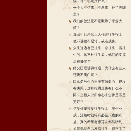
续，这三心是指什么？
一个人不信佛，不念佛，死了去哪
里？
我们的教法是不是顺承了亲鸾大
师？
真宗祖师亲鸾上人强调往生报土，
他不讲住不退转，或者成佛。
众生这边有已往生，今往生，当往
生的。这三种往生者，他们的支撑
点在哪里？
师父已经讲得很透，为什么有些人
还听不明白呢？
口念名号但心里没有归命心，也没
有佛恩，这和报恩念佛有什么不
同？上根人以归命心来念佛是不是
更好？
信受弥陀救度往生报土，平生业
成，活着时就得到必至灭度的利
益。真的希望有缘莲友都能听到。
如果勉励自己发愿往生，但不明了