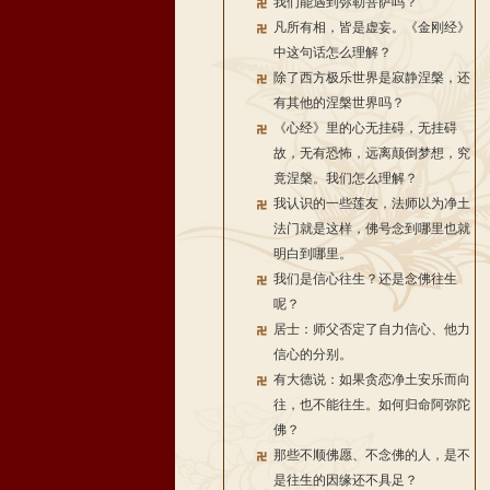
我们能遇到弥勒菩萨吗？
凡所有相，皆是虚妄。《金刚经》
中这句话怎么理解？
除了西方极乐世界是寂静涅槃，还
有其他的涅槃世界吗？
《心经》里的心无挂碍，无挂碍
故，无有恐怖，远离颠倒梦想，究
竟涅槃。我们怎么理解？
我认识的一些莲友，法师以为净土
法门就是这样，佛号念到哪里也就
明白到哪里。
我们是信心往生？还是念佛往生
呢？
居士：师父否定了自力信心、他力
信心的分别。
有大德说：如果贪恋净土安乐而向
往，也不能往生。如何归命阿弥陀
佛？
那些不顺佛愿、不念佛的人，是不
是往生的因缘还不具足？