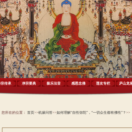
净宗传承
净宗要典
极乐法音
感恩念佛
莲友专栏
庐山龙
您所在的位置：
首页
>>
机缘问答
>>
如何理解“自性弥陀”，“一切众生都有佛性”？
>>