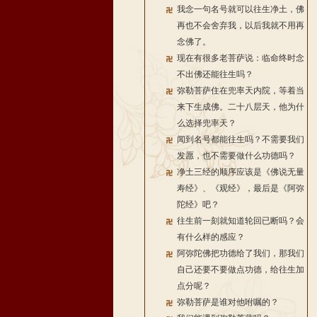
我念一句名号就可以往生净土，佛
再也不会舍弃我，以后我就不用再
念佛了。
现在有很多老菩萨说：临命终时念
不出佛还能往生吗？
弥勒菩萨住在兜率天内院，等着当
来下生成佛。二十八层天，他为什
么选择兜率天？
闻到名号都能往生吗？不需要我们
发愿，也不需要做什么功德吗？
净土三经的顺序应该是《佛说无量
寿经》、《观经》，最后是《阿弥
陀经》吧？
往生前一刻就知道轮回已断吗？会
有什么样的感应？
阿弥陀佛把功德给了我们，那我们
自己还要不要做点功德，给往生加
点分呢？
弥勒菩萨是谁对他咐嘱的？