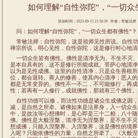
如何理解“自性弥陀”，“一切众
添加时间：2023-09-15 21:50:39 作者：常敏法师 
问：如何理解“自性弥陀”，“一切众生都有佛性”
常敏法师：自性弥陀，这是祖师见性所说。自性功
禅宗所说，明心见性，自性弥陀，这是修行时心地清
一切众生皆有佛性。佛性是清净无为、不生不灭、
是本自具有的，这不是修行所能成就。菩萨心地清净
以为是见性成佛。这里的自性清净，只是众生善根所
位，都会退转。善人的修善，使其内心清净；恶人的
都是无常变异的。佛性不一不二，不可能修行，再成
性；若再有一人修行，成就佛性，那就有三个佛性。
自性功德可以修，而法性功德是诸众生成佛之因，
减，是自然之所牵。诸佛如来是法界身，入一切众生
中，是故汝等心想佛时，是心即是三十二相，八十随
佛。佛性是大般涅槃，清净无为涅槃界，是不生不灭
想成佛，只能入涅槃界。入涅槃界，这是佛性的境界
入呢？只能依佛性的力量，自然之所牵了。《大般涅