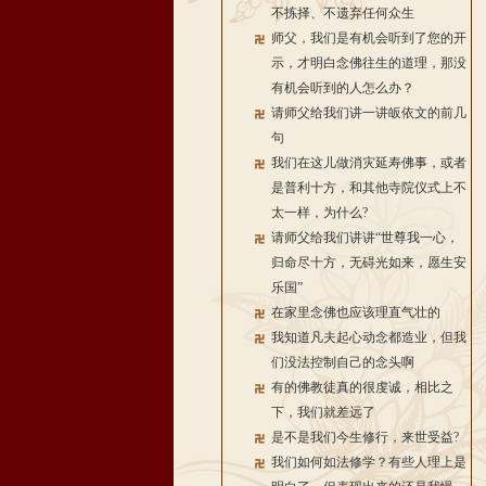
不拣择、不遗弃任何众生
师父，我们是有机会听到了您的开
示，才明白念佛往生的道理，那没
有机会听到的人怎么办？
请师父给我们讲一讲皈依文的前几
句
我们在这儿做消灾延寿佛事，或者
是普利十方，和其他寺院仪式上不
太一样，为什么?
请师父给我们讲讲“世尊我一心，
归命尽十方，无碍光如来，愿生安
乐国”
在家里念佛也应该理直气壮的
我知道凡夫起心动念都造业，但我
们没法控制自己的念头啊
有的佛教徒真的很虔诚，相比之
下，我们就差远了
是不是我们今生修行，来世受益?
我们如何如法修学？有些人理上是