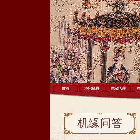
首页
净宗经典
净宗论注
机缘问答