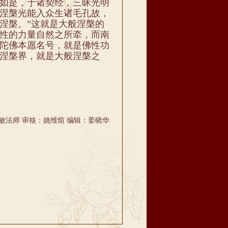
如是，于诸契经，三昧光明
涅槃光能入众生诸毛孔故，
涅槃。”这就是大般涅槃的
性的力量自然之所牵，而南
陀佛本愿名号，就是佛性功
涅槃界，就是大般涅槃之
敏法师 审核：姚维煊 编辑：姜晓华