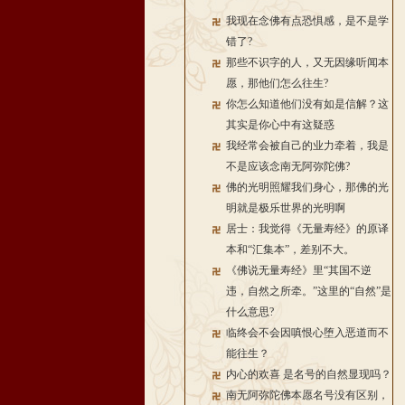
我现在念佛有点恐惧感，是不是学
错了?
那些不识字的人，又无因缘听闻本
愿，那他们怎么往生?
你怎么知道他们没有如是信解？这
其实是你心中有这疑惑
我经常会被自己的业力牵着，我是
不是应该念南无阿弥陀佛?
佛的光明照耀我们身心，那佛的光
明就是极乐世界的光明啊
居士：我觉得《无量寿经》的原译
本和“汇集本”，差别不大。
《佛说无量寿经》里“其国不逆
违，自然之所牵。”这里的“自然”是
什么意思?
临终会不会因嗔恨心堕入恶道而不
能往生？
内心的欢喜 是名号的自然显现吗？
南无阿弥陀佛本愿名号没有区别，