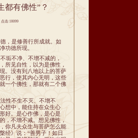
生都有佛性”？
点击:18099
？
德，是修善行所成就。如
净功德所现。
不垢不净、不增不减的，
，所见自性，以为是佛性，
现。没有到八地以上的菩萨
恶行，使其内心无明，这些
就一个佛性，那就有二个佛
法性不生不灭、不增不
心想中，能住持在众生心
形好。是心作佛，是心是
的，不增不减。想见佛性，
，你凡夫众生与菩萨怎么能
槃经》说：“善男子！如日