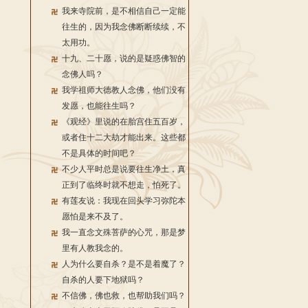
我来寺院前，是不相信自己一定能
往生的，因为我念佛断断续续，不
太用功。
十九、二十愿，说的是疑惑佛智的
念佛人吗？
我学祖师大德教人念佛，他们没有
发愿，也能往生吗？
《观经》里说的在胎宫住五百岁，
或者住十二大劫才能出来。这些都
不是具体的时间吧？
不少人平时总是说要往生净土，真
正到了临终时就不想走，怕死了。
有莲友说：我现在回头学习弥陀本
愿怕是来不及了。
我一直念文殊菩萨的心咒，那是梦
里有人教我念的。
人为什么要自杀？是不是着魔了？
自杀的人要下地狱吗？
不信佛，佛也救，也帮助我们吗？