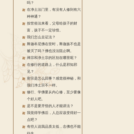
吗？
在净土法门里，有没有人修到有六
种神通？
按世俗法来看，父母给孩子的财
富，孩子不一定珍惜。
我们怎么去证法？
释迦牟尼佛在世时，释迦族不也是
被灭了吗？佛也没法阻止啊。
禅宗和净土宗的区别在哪里呢？
在修行的道路上，什么是邪知邪
见？
密宗是怎么回事？感觉很神秘，和
我们净土宗不一样。
修行、学佛要从内心修，至少要像
个好人吧。
是不是要开悟的人才能讲法？
我觉得学佛后，人总应该变得好一
点吧？
有些人说我品质太低，念佛也不能
往生。