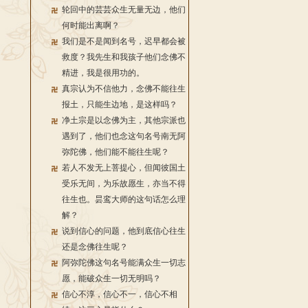
轮回中的芸芸众生无量无边，他们
何时能出离啊？
我们是不是闻到名号，迟早都会被
救度？我先生和我孩子他们念佛不
精进，我是很用功的。
真宗认为不信他力，念佛不能往生
报土，只能生边地，是这样吗？
净土宗是以念佛为主，其他宗派也
遇到了，他们也念这句名号南无阿
弥陀佛，他们能不能往生呢？
若人不发无上菩提心，但闻彼国土
受乐无间，为乐故愿生，亦当不得
往生也。昙鸾大师的这句话怎么理
解？
说到信心的问题，他到底信心往生
还是念佛往生呢？
阿弥陀佛这句名号能满众生一切志
愿，能破众生一切无明吗？
信心不淳，信心不一，信心不相