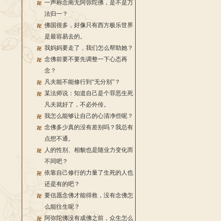
一声称念南无阿弥陀佛，是不是万
法归一？
佛国很多，好像只有西方极乐世界
是最容易去的。
我妈妈要走了，我们怎么帮助她？
念佛前要不要先调整一下心态再
念？
凡夫能不能修行到“无分别”？
某法师说：知道自己是个罪恶生死
凡夫就好了，不必外传。
我怎么能够让自己的心清净些呢？
念佛多少真的没有差别吗？我总有
点想不通。
人的性别、相貌也是随业力变化而
不同吧？
依靠自己修行的力量了生死的人也
还是有的吧？
要信愿念佛才能得救，没有念佛怎
么能往生呢？
阿弥陀佛没有成佛之前，众生怎么