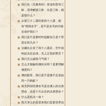
我们在《无量寿经》里读到普等三
昧，清净解脱三昧，住是三昧，都
是指什么？
从第三十二愿到第四十八愿，都
有“闻我名字”，是不是名号的功德
在保护我们？
我们是不是要时时提醒自己是个罪
恶生死凡夫？
法藏比丘发了四十八愿后，空中就
响起决定必成，无上正觉的赞言？
我们怎么破除习气呢？
怎么才能触到佛的光明？是要理解
佛恩吗？
佛的眼里，我们是不是微不足道如
同一只蚂蚁？
南无阿弥陀佛名号是念佛人的法身
慧命，还是十方众生的法身慧命？
什么是机法一体？
西方净土的圣贤来我们娑婆世界也