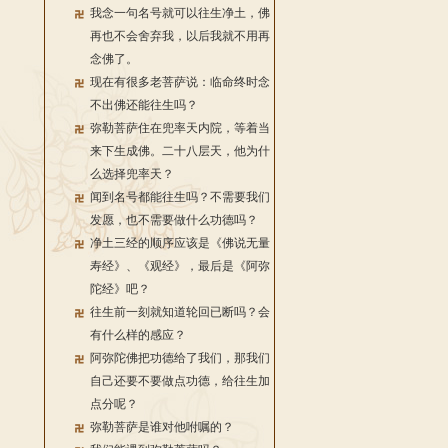
我念一句名号就可以往生净土，佛
再也不会舍弃我，以后我就不用再
念佛了。
现在有很多老菩萨说：临命终时念
不出佛还能往生吗？
弥勒菩萨住在兜率天内院，等着当
来下生成佛。二十八层天，他为什
么选择兜率天？
闻到名号都能往生吗？不需要我们
发愿，也不需要做什么功德吗？
净土三经的顺序应该是《佛说无量
寿经》、《观经》，最后是《阿弥
陀经》吧？
往生前一刻就知道轮回已断吗？会
有什么样的感应？
阿弥陀佛把功德给了我们，那我们
自己还要不要做点功德，给往生加
点分呢？
弥勒菩萨是谁对他咐嘱的？