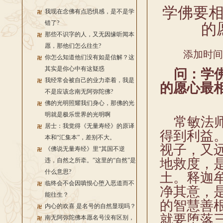
学佛要
我现在念佛有点恐惧感，是不是学
错了?
的
那些不识字的人，又无因缘听闻本
愿，那他们怎么往生?
添加时间：2
你怎么知道他们没有如是信解？这
其实是你心中有这疑惑
问：学
我经常会被自己的业力牵着，我是
的愿心最
不是应该念南无阿弥陀佛?
佛的光明照耀我们身心，那佛的光
明就是极乐世界的光明啊
常敏法师
居士：我觉得《无量寿经》的原译
得到利益
本和“汇集本”，差别不大。
视子，又
《佛说无量寿经》里“其国不逆
地救度，
违，自然之所牵。”这里的“自然”是
什么意思?
土。释迦
临终会不会因嗔恨心堕入恶道而不
净其意，
能往生？
的智慧善
内心的欢喜 是名号的自然显现吗？
就要堕落
南无阿弥陀佛本愿名号没有区别，