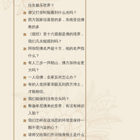
往生极乐世界？
师父打坐时能看到什么光吗？
西方国家信基督的多，东南亚信佛
教的多
《观经》里十六观都是佛的境界，
我们凡夫能观到吗？
阿弥陀佛名声超十方，他的名声指
什么？
有人三步一拜朝山，佛力加持会更
大吗？
一人信佛，全家反对怎么办？
有的人觉得要亲眼见到西方净土，
才能相信。
我们能做到没有念头吗？
释迦牟尼佛来此世界，有没有神识
入胎？
我们怎样在这浊恶的环境里保持一
颗不受污染的心？
请师父给我们开示报身报土是什么