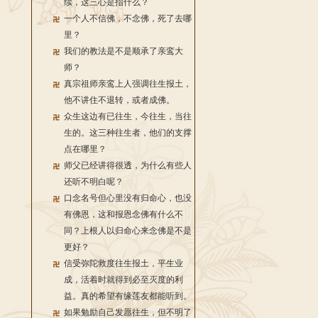
续，这三心是指什么？
一个人不信佛，不念佛，死了去哪
里？
我们的教法是不是顺承了亲鸾大
师？
真宗祖师亲鸾上人强调往生报土，
他不讲住不退转，或者成佛。
众生这边有已往生，今往生，当往
生的。这三种往生者，他们的支撑
点在哪里？
师父已经讲得很透，为什么有些人
还听不明白呢？
口念名号但心里没有归命心，也没
有佛恩，这和报恩念佛有什么不
同？上根人以归命心来念佛是不是
更好？
信受弥陀救度往生报土，平生业
成，活着时就得到必至灭度的利
益。真的希望有缘莲友都能听到。
如果勉励自己发愿往生，但不明了