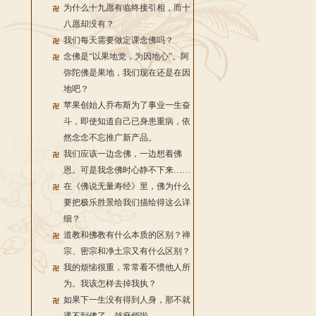
为什么十九愿有临终接引相，而十
八愿却没有？
我们每天需要做定课念佛吗？
念佛是“以果地觉，为因地心”。阿
弥陀佛是果地，我们现在还是在因
地吧？
苹果创始人乔布斯为了事业一生奋
斗，即使知道自己已身患重病，依
然念念不忘推广新产品。
我们应该一边念佛，一边想着佛
恩。可是我念佛时心静不下来……
在《佛说无量寿经》里，佛为什么
要把极乐胜景给我们描绘得这么详
细？
道教和佛教有什么本质的区别？禅
宗、密宗和净土宗又有什么区别？
我的烦恼很重，常常看不惯他人所
为。我该怎样去掉我执？
如果下一生没有得到人身，那不就