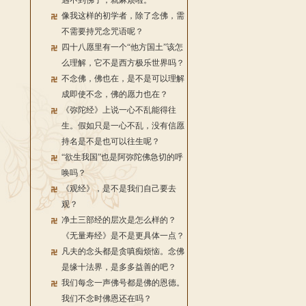
遇不到佛了，就麻烦啦。
像我这样的初学者，除了念佛，需
不需要持咒念咒语呢？
四十八愿里有一个“他方国土”该怎
么理解，它不是西方极乐世界吗？
不念佛，佛也在，是不是可以理解
成即使不念，佛的愿力也在？
《弥陀经》上说一心不乱能得往
生。假如只是一心不乱，没有信愿
持名是不是也可以往生呢？
“欲生我国”也是阿弥陀佛急切的呼
唤吗？
《观经》，是不是我们自己要去
观？
净土三部经的层次是怎么样的？
《无量寿经》是不是更具体一点？
凡夫的念头都是贪嗔痴烦恼。念佛
是缘十法界，是多多益善的吧？
我们每念一声佛号都是佛的恩德。
我们不念时佛恩还在吗？