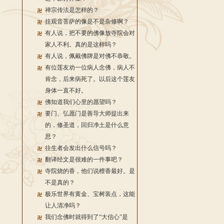
禅宗传法是怎样的？
挂观音菩萨的像是不是杂修啊？
有人说，把不要的佛像放寺院会对
家人不利。真的是这样吗？
有人说，佩戴佛牌是对佛不恭敬。
有位莲友劝一位病人念佛，病人不
肯念，后来病死了。以后这个莲友
身体一直不好。
佛知道我们心里的愿望吗？
要门、弘愿门是善导大师提出来
的，修圣道，回归净土是什么意
思？
往生者会发出什么信号吗？
翻译经文是很难的一件事吧？
寺院烧的香，他们说檀香最好。是
不是真的？
极乐世界有黄金、宝树装点，这能
让人清净吗？
我们念佛时就得到了“大信心”是