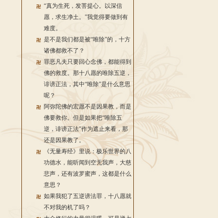
“真为生死，发菩提心。以深信
愿，求生净土。”我觉得要做到有
难度。
是不是我们都是被“唯除”的，十方
诸佛都救不了？
罪恶凡夫只要回心念佛，都能得到
佛的救度。那十八愿的唯除五逆，
诽谤正法，其中“唯除”是什么意思
呢？
阿弥陀佛的宏愿不是因果教，而是
佛要救你。但是如果把“唯除五
逆，诽谤正法”作为遮止来看，那
还是因果教了。
《无量寿经》里说：极乐世界的八
功德水，能听闻到空无我声，大慈
悲声，还有波罗蜜声，这都是什么
意思？
如果我犯了五逆谤法罪，十八愿就
不对我的机了吗？