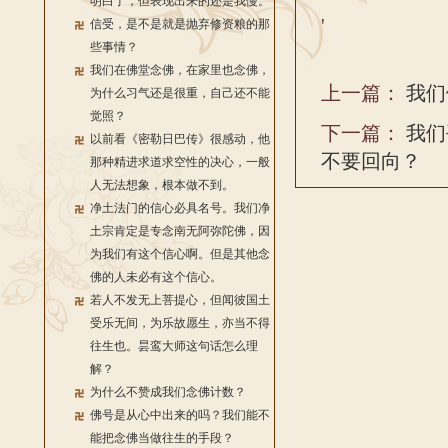
明白了，但表现出来的还是我慢。
'
信受，是不是就是抛弃修资粮的那
些事情？
我们在佛堂念佛，在家里也念佛，
上一篇：
我们
为什么习气还是很重，自己还不能
觉照？
下一篇：
我们
以前看《密勒日巴传》很感动，他
不要回向？
那种精进求道求空性的决心，一般
人无法想象，根本做不到。
净土法门的信心必具名号。我们净
土宗肯定是专念南无阿弥陀佛，因
为我们有这个信心啊。但是其他念
佛的人未必有这个信心。
若人不发无上菩提心，但闻彼国土
受乐无间，为乐故愿生，亦当不得
往生也。昙鸾大师这句话怎么理
解？
为什么不赞成我们念佛计数？
佛号是从心中出来的吗？我们能不
能把念佛当做往生的手段？