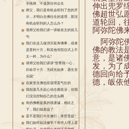
不拣择、不遗弃任何众生
伸出兜罗
师父，我们是有机会听到了您的开
佛超世弘
示，才明白念佛往生的道理，那没
道轮回，
有机会听到的人怎么办？
阿弥陀佛
请师父给我们讲一讲皈依文的前几
句
阿弥陀佛
我们在这儿做消灾延寿佛事，或者
佛的教法
是普利十方，和其他寺院仪式上不
意，是诸
太一样，为什么?
请师父给我们讲讲“世尊我一心，
发，为了
归命尽十方，无碍光如来，愿生安
德回向给
乐国”
德，皈依
在家里念佛也应该理直气壮的
我知道凡夫起心动念都造业，但我
们没法控制自己的念头啊
有的佛教徒真的很虔诚，相比之
下，我们就差远了
是不是我们今生修行，来世受益?
我们如何如法修学？有些人理上是