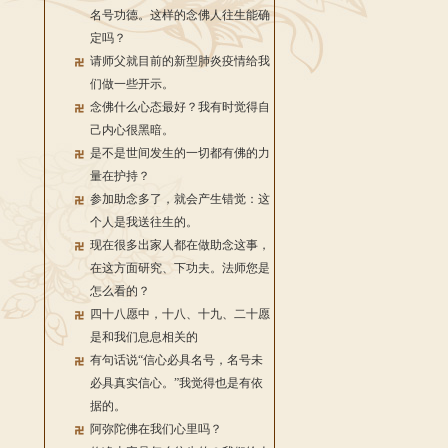
名号功德。这样的念佛人往生能确
定吗？
请师父就目前的新型肺炎疫情给我
们做一些开示。
念佛什么心态最好？我有时觉得自
己内心很黑暗。
是不是世间发生的一切都有佛的力
量在护持？
参加助念多了，就会产生错觉：这
个人是我送往生的。
现在很多出家人都在做助念这事，
在这方面研究、下功夫。法师您是
怎么看的？
四十八愿中，十八、十九、二十愿
是和我们息息相关的
有句话说“信心必具名号，名号未
必具真实信心。”我觉得也是有依
据的。
阿弥陀佛在我们心里吗？