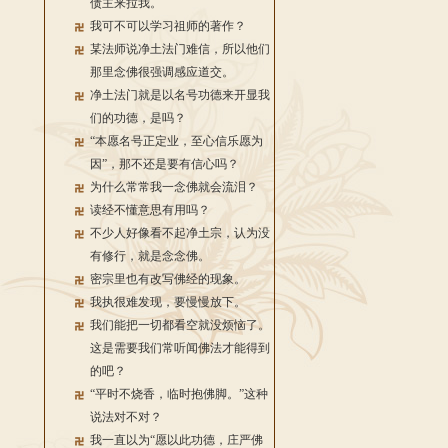
债主来拉我。
我可不可以学习祖师的著作？
某法师说净土法门难信，所以他们
那里念佛很强调感应道交。
净土法门就是以名号功德来开显我
们的功德，是吗？
“本愿名号正定业，至心信乐愿为
因”，那不还是要有信心吗？
为什么常常我一念佛就会流泪？
读经不懂意思有用吗？
不少人好像看不起净土宗，认为没
有修行，就是念念佛。
密宗里也有改写佛经的现象。
我执很难发现，要慢慢放下。
我们能把一切都看空就没烦恼了。
这是需要我们常听闻佛法才能得到
的吧？
“平时不烧香，临时抱佛脚。”这种
说法对不对？
我一直以为“愿以此功德，庄严佛