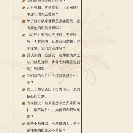
我们能遇到弥勒菩萨吗？
凡所有相，皆是虚妄。《金刚经》
中这句话怎么理解？
除了西方极乐世界是寂静涅槃，还
有其他的涅槃世界吗？
《心经》里的心无挂碍，无挂碍
故，无有恐怖，远离颠倒梦想，究
竟涅槃。我们怎么理解？
我认识的一些莲友，法师以为净土
法门就是这样，佛号念到哪里也就
明白到哪里。
我们是信心往生？还是念佛往生
呢？
居士：师父否定了自力信心、他力
信心的分别。
有大德说：如果贪恋净土安乐而向
往，也不能往生。如何归命阿弥陀
佛？
那些不顺佛愿、不念佛的人，是不
是往生的因缘还不具足？