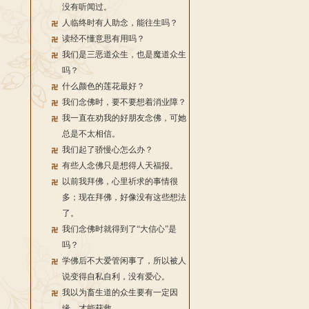
没有听闻过。
人临终时有人助念，能往生吗？
读经不懂意思有用吗？
我们是三恶道众生，也是魔道众生
吗？
什么颜色的莲花最好？
我们念佛时，要不要想着消业障？
我一直在劝我的好朋友念佛，可她
总是不太相信。
我们起了骄慢心怎么办？
有些人念佛只是想得人天福报。
以前我拜佛，心里祈求的事情很
多；现在拜佛，好像没有这些想法
了。
我们念佛时就得到了“大信心”是
吗？
学佛后不大爱管闲事了，所以被人
说变得自私自利，没有爱心。
我以为畜生道的众生要有一定因
缘，才能获救。