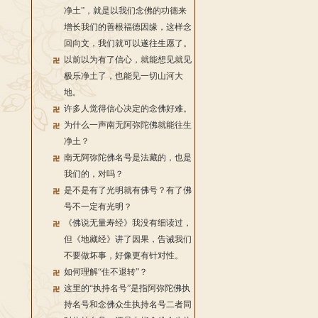
净土”，就是以我们念佛的功德来
增长我们的善根福德因缘，这样念
回向文，我们就可以遂往生愿了。
以前以为有了信心，就能想见就见
极乐净土了，也能见一切山河大
地。
许多人觉得信心决定的念佛好难。
为什么一声南无阿弥陀佛就能往生
净土？
南无阿弥陀佛名号是法藏的，也是
我们的，对吗？
是不是有了光明就有佛号？有了佛
号不一定有光明？
《佛说无量寿经》我没有细读过，
但《地藏经》讲了因果，告诫我们
不要做坏事，好像更有针对性。
如何理解“住不退转”？
这里的“执持名号”是指阿弥陀佛执
持名号和念佛众生执持名号二者同