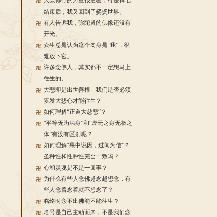
大众修行的力量很温暖，可是禅七
结束后，我又回到了娑婆世界。
有人告诉我，弥陀殿的佛像还没有
开光。
众生总是认为这个肉身是“我”，很
难放下它。
许多念佛人，其实都不一定想马上
往生的。
大悲即是出世善根，我们是否必须
要发大悲心才能往生？
如何理解“正道大慈悲”？
“平等无为法身”和“虚无之身无极之
体”有没有区别呢？
如何理解“果中说因，过闻为信”？
圣种性和性种性完全一致吗？
心和灵魂是不是一回事？
为什么有些人念佛越念越想念，有
些人念着念着就不想念了？
临终时念不出佛能不能往生？
名号是自己主动而来，不是我们念