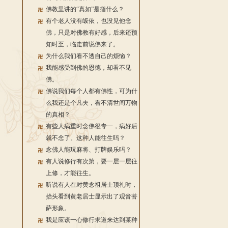
佛教里讲的“真如”是指什么？
有个老人没有皈依，也没见他念
佛，只是对佛教有好感，后来还预
知时至，临走前说佛来了。
为什么我们看不透自己的烦恼？
我能感受到佛的恩德，却看不见
佛。
佛说我们每个人都有佛性，可为什
么我还是个凡夫，看不清世间万物
的真相？
有些人病重时念佛很专一，病好后
就不念了。这种人能往生吗？
念佛人能玩麻将、打牌娱乐吗？
有人说修行有次第，要一层一层往
上修，才能往生。
听说有人在对黄念祖居士顶礼时，
抬头看到黄老居士显示出了观音菩
萨形象。
我是应该一心修行求道来达到某种