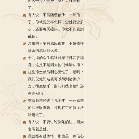
但名号是为物身，就不太好理解
了。
有人说：不能随便信佛，一旦信
了，你就要怎样怎样，念佛要念多
少，还要每天磕头，你做不到就别
乱信。
念佛的人要有感应很难，不像修禅
修密的感应那么多。
十九愿的众生临终时感得佛菩萨现
身，这是不是因为他们修诸功德？
往生净土就能明心见性了，是吗？
我们仅凭闻名就可以得到诸佛护
念，往生极乐，那与那些老修行还
有差别吗
有法师讲经讲了几十年，一开始讲
的我很欢喜听，可现在讲的就没法
听进去了。
有人说，不要讨论弥陀的法，因为
名号就是佛。
我曾经有过体悟，那也是一种信心