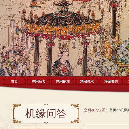
首页
净宗经典
净宗论注
净宗传承
净宗要典
机缘问答
您所在的位置：
首页
>>
机缘