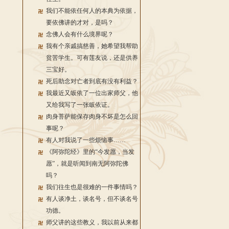
我们不能依任何人的本典为依据，
要依佛讲的才对，是吗？
念佛人会有什么境界呢？
我有个亲戚搞慈善，她希望我帮助
贫苦学生。可有莲友说，还是供养
三宝好。
死后助念对亡者到底有没有利益？
我最近又皈依了一位出家师父，他
又给我写了一张皈依证。
肉身菩萨能保存肉身不坏是怎么回
事呢？
有人对我说了一些烦恼事……
《阿弥陀经》里的“今发愿，当发
愿”，就是听闻到南无阿弥陀佛
吗？
我们往生也是很难的一件事情吗？
有人谈净土，谈名号，但不谈名号
功德。
师父讲的这些教义，我以前从来都