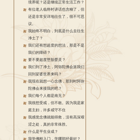
境界呢？还是继续正常生活工作？
有位老人临终时讲话也含糊了，但
还是非常安详地往生了，很不可思
议。
我始终不明白，到底是什么去往生
净土了？
我们还有想超度的想法，那是不是
我们的障碍？
要不要超度堕胎婴灵？
我们到了净土，阿弥陀佛会派我们
回到娑婆世界来吗？
我现在就想一心念佛，那到时阿弥
陀佛会来接我的吧？
我们每个人都是南无？
我很想受戒，但不敢。因为我是家
庭主妇，许多戒守不住
我感觉念佛就能得救，没有高深艰
涩之处，真的非常殊胜。
什么是平生业成？
我学佛刚入门，学哪部经最好？