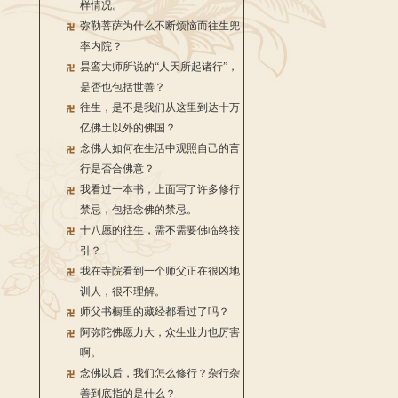
样情况。
弥勒菩萨为什么不断烦恼而往生兜
率内院？
昙鸾大师所说的“人天所起诸行”，
是否也包括世善？
往生，是不是我们从这里到达十万
亿佛土以外的佛国？
念佛人如何在生活中观照自己的言
行是否合佛意？
我看过一本书，上面写了许多修行
禁忌，包括念佛的禁忌。
十八愿的往生，需不需要佛临终接
引？
我在寺院看到一个师父正在很凶地
训人，很不理解。
师父书橱里的藏经都看过了吗？
阿弥陀佛愿力大，众生业力也厉害
啊。
念佛以后，我们怎么修行？杂行杂
善到底指的是什么？