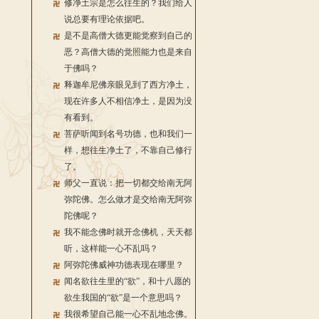
修净土宗是怎么往生的？我们给人
说总要有理论依据吧。
是不是高僧大德更能觉察到自己的
恶？高僧大德的觉照能力也是来自
于佛吗？
释迦牟尼佛亲眼见到了西方净土，
现在许多人不相信净土，是因为没
有看到。
菩萨听闻到名号功德，也和我们一
样，想往生净土了，不靠自己修行
了。
师父一直说：把一切都交给南无阿
弥陀佛。怎么做才是交给南无阿弥
陀佛呢？
我不能念佛时就开念佛机，天天都
听，这样能一心不乱吗？
阿弥陀佛威神功德表现在哪里？
闻名欲往生里的“欲”，和十八愿的
欲生我国的“欲”是一个意思吗？
我很希望自己能一心不乱地念佛。