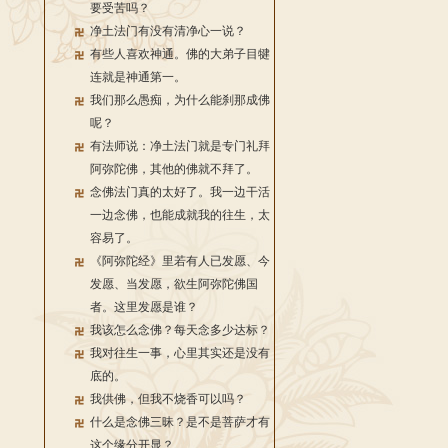
要受苦吗？
净土法门有没有清净心一说？
有些人喜欢神通。佛的大弟子目犍
连就是神通第一。
我们那么愚痴，为什么能刹那成佛
呢？
有法师说：净土法门就是专门礼拜
阿弥陀佛，其他的佛就不拜了。
念佛法门真的太好了。我一边干活
一边念佛，也能成就我的往生，太
容易了。
《阿弥陀经》里若有人已发愿、今
发愿、当发愿，欲生阿弥陀佛国
者。这里发愿是谁？
我该怎么念佛？每天念多少达标？
我对往生一事，心里其实还是没有
底的。
我供佛，但我不烧香可以吗？
什么是念佛三昧？是不是菩萨才有
这个缘分开显？