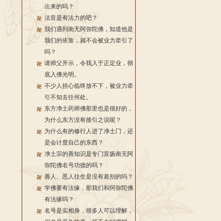
出来的吗？
法音是有法力的吧？
我们遇到南无阿弥陀佛，知道他是
我们的依靠，就不会被业力牵引了
吗？
请师父开示，令我入于正定业，彻
底入佛光明。
不少人担心临终放不下，被业力牵
引不知去往何处。
东方净土药师佛那里也是很好的，
为什么东方没有接引之说呢？
为什么有的修行人进了净土门，还
是会计度自己的东西？
净土宗的善知识是专门宣扬南无阿
弥陀佛名号功德的吗？
善人、恶人往生是没有差别的吗？
学佛要有法缘，那我们和阿弥陀佛
有法缘吗？
名号是实相身，很多人可以理解，