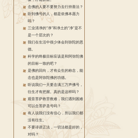
念佛的人要不要努力去行持善法？
听到佛号的人，都是依佛本愿力
吗？
三业清净的“净”和净土的“净”是不
是一个层次的？
我们在生活中很少体会到弥陀的恩
德。
科学的终极目标应该是和阿弥陀佛
的目标一致的吧？
是佛的回向，才有众生的称念，能
念也是阿弥陀佛的功德。
听说我们一天要念满三万声佛号，
往生才有把握。真的是这样吗？
观音菩萨救苦救难，我们遇到困难
可以念菩萨圣号吗？
有人说我们没有信心，所以我们都
没有往生。
不要诽谤正法，一切法都是好的，
对吗？