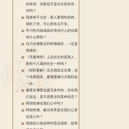
的表现，但那也不是往生的依凭，
对吗？
我身体不太好，家人要我吃的肉，
我吃了些。可心里有点不安。
学习性功德成就对净业行人的信愿
有什么帮助？
自力念佛要达到和佛相应，一定是
很难的。
《无量寿经》上品往生的是善人，
那和十八愿的往生一样吗？
《弥陀要解》念念相应念念佛，这
个境界很高，要慢慢修行才能到这
一步。
救度在佛那边是无条件的，但在我
们这边，是不是要达到某种状态？
阿弥陀佛在我们心中吗？
阿弥陀佛、极乐世界是在我们心里
还是心外？
我很担心临命终时恶业现前，怨亲