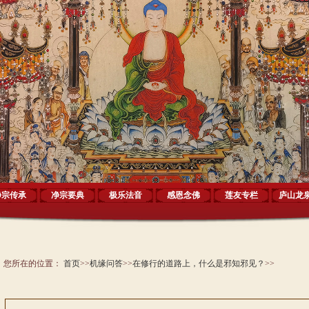
净宗传承
净宗要典
极乐法音
感恩念佛
莲友专栏
庐山龙
您所在的位置：
首页
>>
机缘问答
>>
在修行的道路上，什么是邪知邪见？
>>