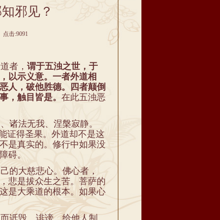
邪知邪见？
 点击:9091
道者，
谓于五浊之世，于
，以示义意。一者外道相
恶人，破他胜德。四者颠倒
事，触目皆是。
在此五浊恶
、诸法无我、涅槃寂静。
就能证得圣果。外道却不是这
不是真实的。修行中如果没
障碍。
己的大慈悲心。佛心者，
，悲是拔众生之苦。菩萨的
这是大乘道的根本。如果心
而诋毁、诽谤，给他人制