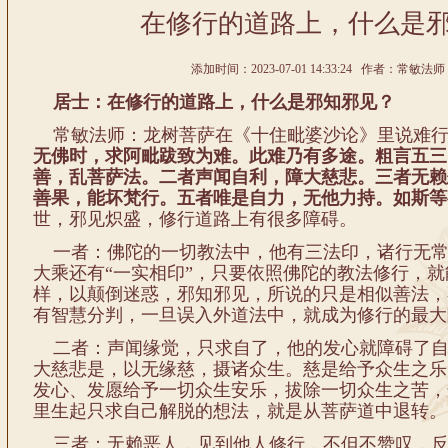
在修行的道路上，什么是
添加时间：2023-07-01 14:33:24 作者：常敏法师
居士：在修行的道路上，什么是邪知邪见？
常敏法师：龙树菩萨在《十住毗婆沙论》里说难行
无佛时，求阿毗跋致为难。此难乃有多途。粗言五三
善，乱菩萨法。二者声闻自利，障大慈悲。三者无赖
善果，能坏梵行。五者唯是自力，无他力持。如斯等
世，邪见炽盛，修行道路上有很多障碍。
一者：佛陀的一切教法中，他有三法印，诸行无常
大乘还有“一实相印”，只要依照佛陀的教法修行，
样，以颠倒迷惑，邪知邪见，所说的只是相似善法，
有智慧分判，一旦误入外道法中，就成为修行的最大
二者：声闻缘觉，只求自了，他的发心就障碍了自
大慈悲是，以无缘慈，摄诸众生。慈是给予众生之乐
发心、发愿给予一切众生安乐，拔除一切众生之苦，
里生起只求自己解脱的想法，就是从菩萨道中退转。
三者：无赖恶人，见到他人修行，不但不赞叹，反