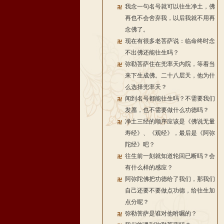
我念一句名号就可以往生净土，佛
再也不会舍弃我，以后我就不用再
念佛了。
现在有很多老菩萨说：临命终时念
不出佛还能往生吗？
弥勒菩萨住在兜率天内院，等着当
来下生成佛。二十八层天，他为什
么选择兜率天？
闻到名号都能往生吗？不需要我们
发愿，也不需要做什么功德吗？
净土三经的顺序应该是《佛说无量
寿经》、《观经》，最后是《阿弥
陀经》吧？
往生前一刻就知道轮回已断吗？会
有什么样的感应？
阿弥陀佛把功德给了我们，那我们
自己还要不要做点功德，给往生加
点分呢？
弥勒菩萨是谁对他咐嘱的？