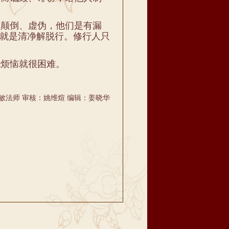
颠倒、虚伪，他们是有漏
就是清净解脱行。修行人只
烦恼就很困难。
敏法师 审核：姚维煊 编辑：姜晓华