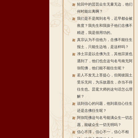
轮回中的芸芸众生无量无边，他们
何时能出离啊？
我们是不是闻到名号，迟早都会被
救度？我先生和我孩子他们念佛不
精进，我是很用功的。
真宗认为不信他力，念佛不能往生
报土，只能生边地，是这样吗？
净土宗是以念佛为主，其他宗派也
遇到了，他们也念这句名号南无阿
弥陀佛，他们能不能往生呢？
若人不发无上菩提心，但闻彼国土
受乐无间，为乐故愿生，亦当不得
往生也。昙鸾大师的这句话怎么理
解？
说到信心的问题，他到底信心往生
还是念佛往生呢？
阿弥陀佛这句名号能满众生一切志
愿，能破众生一切无明吗？
信心不淳，信心不一，信心不相