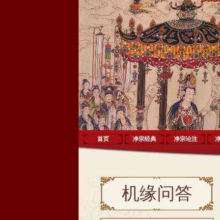
首页
净宗经典
净宗论注
机缘问答