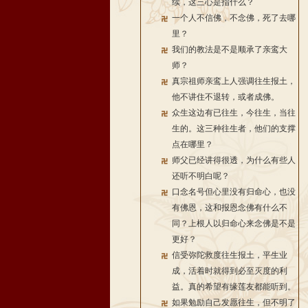
续，这三心是指什么？
一个人不信佛，不念佛，死了去哪
里？
我们的教法是不是顺承了亲鸾大
师？
真宗祖师亲鸾上人强调往生报土，
他不讲住不退转，或者成佛。
众生这边有已往生，今往生，当往
生的。这三种往生者，他们的支撑
点在哪里？
师父已经讲得很透，为什么有些人
还听不明白呢？
口念名号但心里没有归命心，也没
有佛恩，这和报恩念佛有什么不
同？上根人以归命心来念佛是不是
更好？
信受弥陀救度往生报土，平生业
成，活着时就得到必至灭度的利
益。真的希望有缘莲友都能听到。
如果勉励自己发愿往生，但不明了