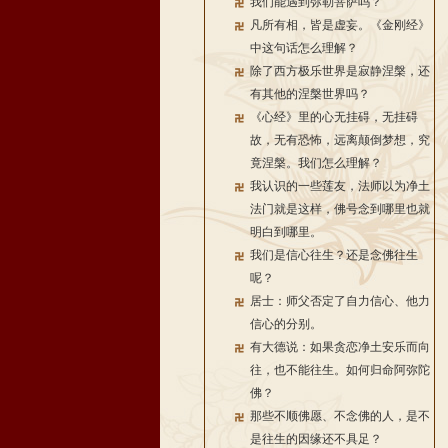
我们能遇到弥勒菩萨吗？
凡所有相，皆是虚妄。《金刚经》
中这句话怎么理解？
除了西方极乐世界是寂静涅槃，还
有其他的涅槃世界吗？
《心经》里的心无挂碍，无挂碍
故，无有恐怖，远离颠倒梦想，究
竟涅槃。我们怎么理解？
我认识的一些莲友，法师以为净土
法门就是这样，佛号念到哪里也就
明白到哪里。
我们是信心往生？还是念佛往生
呢？
居士：师父否定了自力信心、他力
信心的分别。
有大德说：如果贪恋净土安乐而向
往，也不能往生。如何归命阿弥陀
佛？
那些不顺佛愿、不念佛的人，是不
是往生的因缘还不具足？