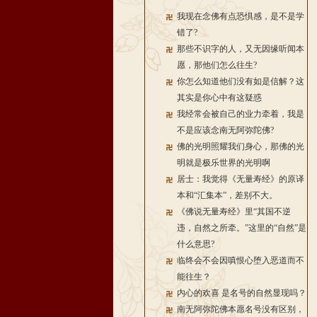
我现在念佛有点恐惧感，是不是学
错了?
那些不识字的人，又无因缘听闻本
愿，那他们怎么往生?
你怎么知道他们没有如是信解？这
其实是你心中有这疑惑
我经常会被自己的业力牵着，我是
不是应该念南无阿弥陀佛?
佛的光明照耀我们身心，那佛的光
明就是极乐世界的光明啊
居士：我觉得《无量寿经》的原译
本和“汇集本”，差别不大。
《佛说无量寿经》里“其国不逆
违，自然之所牵。”这里的“自然”是
什么意思?
临终会不会因嗔恨心堕入恶道而不
能往生？
内心的欢喜 是名号的自然显现吗？
南无阿弥陀佛本愿名号没有区别，