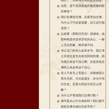
明白了，但表现出来的还是我慢。
信受，是不是就是抛弃修资粮的那
些事情？
我们在佛堂念佛，在家里也念佛，
为什么习气还是很重，自己还不能
觉照？
以前看《密勒日巴传》很感动，他
那种精进求道求空性的决心，一般
人无法想象，根本做不到。
净土法门的信心必具名号。我们净
土宗肯定是专念南无阿弥陀佛，因
为我们有这个信心啊。但是其他念
佛的人未必有这个信心。
若人不发无上菩提心，但闻彼国土
受乐无间，为乐故愿生，亦当不得
往生也。昙鸾大师这句话怎么理
解？
为什么不赞成我们念佛计数？
佛号是从心中出来的吗？我们能不
能把念佛当做往生的手段？