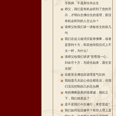
不拣择、不遗弃任何众生
师父，我们是有机会听到了您的开
示，才明白念佛往生的道理，那没
有机会听到的人怎么办？
请师父给我们讲一讲皈依文的前几
句
我们在这儿做消灾延寿佛事，或者
是普利十方，和其他寺院仪式上不
太一样，为什么?
请师父给我们讲讲“世尊我一心，
归命尽十方，无碍光如来，愿生安
乐国”
在家里念佛也应该理直气壮的
我知道凡夫起心动念都造业，但我
们没法控制自己的念头啊
有的佛教徒真的很虔诚，相比之
下，我们就差远了
是不是我们今生修行，来世受益?
我们如何如法修学？有些人理上是