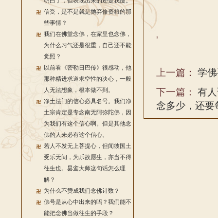
明白了，但表现出来的还是我慢。
信受，是不是就是抛弃修资粮的那
些事情？
我们在佛堂念佛，在家里也念佛，
'
为什么习气还是很重，自己还不能
觉照？
以前看《密勒日巴传》很感动，他
上一篇：
学佛
那种精进求道求空性的决心，一般
人无法想象，根本做不到。
下一篇：
有人
净土法门的信心必具名号。我们净
念多少，还要
土宗肯定是专念南无阿弥陀佛，因
为我们有这个信心啊。但是其他念
佛的人未必有这个信心。
若人不发无上菩提心，但闻彼国土
受乐无间，为乐故愿生，亦当不得
往生也。昙鸾大师这句话怎么理
解？
为什么不赞成我们念佛计数？
佛号是从心中出来的吗？我们能不
能把念佛当做往生的手段？