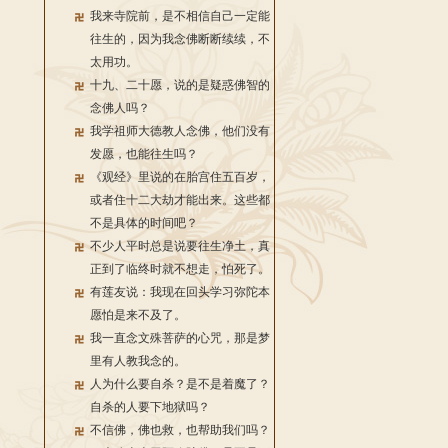
我来寺院前，是不相信自己一定能
往生的，因为我念佛断断续续，不
太用功。
十九、二十愿，说的是疑惑佛智的
念佛人吗？
我学祖师大德教人念佛，他们没有
发愿，也能往生吗？
《观经》里说的在胎宫住五百岁，
或者住十二大劫才能出来。这些都
不是具体的时间吧？
不少人平时总是说要往生净土，真
正到了临终时就不想走，怕死了。
有莲友说：我现在回头学习弥陀本
愿怕是来不及了。
我一直念文殊菩萨的心咒，那是梦
里有人教我念的。
人为什么要自杀？是不是着魔了？
自杀的人要下地狱吗？
不信佛，佛也救，也帮助我们吗？