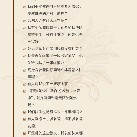
我们不能依任何人的本典为依据，
要依佛讲的才对，是吗？
念佛人会有什么境界呢？
我有个亲戚搞慈善，她希望我帮助
贫苦学生。可有莲友说，还是供养
三宝好。
死后助念对亡者到底有没有利益？
我最近又皈依了一位出家师父，他
又给我写了一张皈依证。
肉身菩萨能保存肉身不坏是怎么回
事呢？
有人对我说了一些烦恼事……
《阿弥陀经》里的“今发愿，当发
愿”，就是听闻到南无阿弥陀佛
吗？
我们往生也是很难的一件事情吗？
有人谈净土，谈名号，但不谈名号
功德。
师父讲的这些教义，我以前从来都