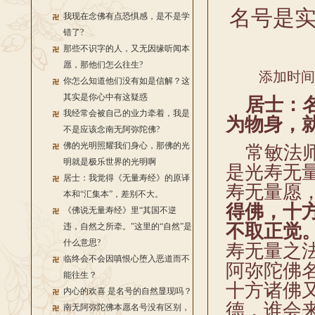
名号是
我现在念佛有点恐惧感，是不是学
错了?
那些不识字的人，又无因缘听闻本
愿，那他们怎么往生?
添加时间：2
你怎么知道他们没有如是信解？这
其实是你心中有这疑惑
居士：名
我经常会被自己的业力牵着，我是
为物身，
不是应该念南无阿弥陀佛?
佛的光明照耀我们身心，那佛的光
常敏法师
明就是极乐世界的光明啊
是光寿无
居士：我觉得《无量寿经》的原译
寿无量愿
本和“汇集本”，差别不大。
得佛，十
《佛说无量寿经》里“其国不逆
不取正觉
违，自然之所牵。”这里的“自然”是
什么意思?
寿无量之
临终会不会因嗔恨心堕入恶道而不
阿弥陀佛
能往生？
十方诸佛
内心的欢喜 是名号的自然显现吗？
德，谁会
南无阿弥陀佛本愿名号没有区别，