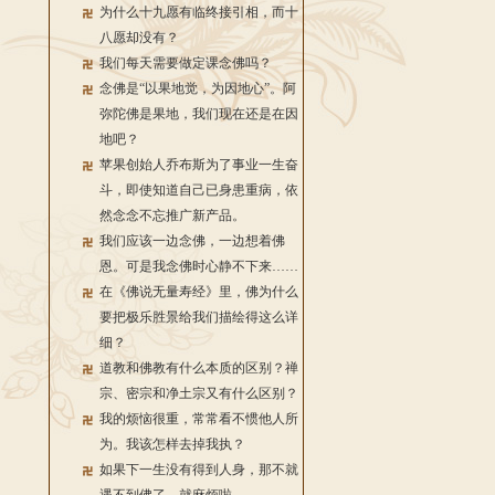
为什么十九愿有临终接引相，而十
八愿却没有？
我们每天需要做定课念佛吗？
念佛是“以果地觉，为因地心”。阿
弥陀佛是果地，我们现在还是在因
地吧？
苹果创始人乔布斯为了事业一生奋
斗，即使知道自己已身患重病，依
然念念不忘推广新产品。
我们应该一边念佛，一边想着佛
恩。可是我念佛时心静不下来……
在《佛说无量寿经》里，佛为什么
要把极乐胜景给我们描绘得这么详
细？
道教和佛教有什么本质的区别？禅
宗、密宗和净土宗又有什么区别？
我的烦恼很重，常常看不惯他人所
为。我该怎样去掉我执？
如果下一生没有得到人身，那不就