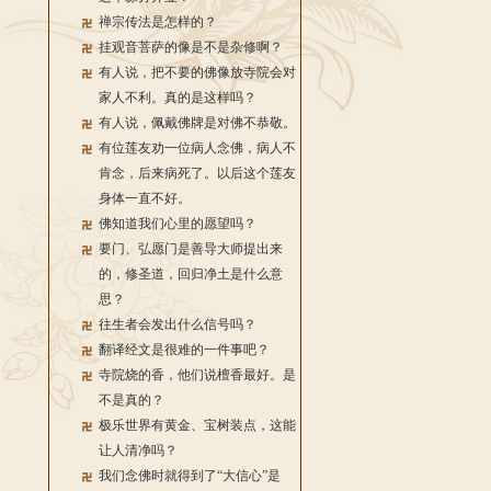
禅宗传法是怎样的？
挂观音菩萨的像是不是杂修啊？
有人说，把不要的佛像放寺院会对
家人不利。真的是这样吗？
有人说，佩戴佛牌是对佛不恭敬。
有位莲友劝一位病人念佛，病人不
肯念，后来病死了。以后这个莲友
身体一直不好。
佛知道我们心里的愿望吗？
要门、弘愿门是善导大师提出来
的，修圣道，回归净土是什么意
思？
往生者会发出什么信号吗？
翻译经文是很难的一件事吧？
寺院烧的香，他们说檀香最好。是
不是真的？
极乐世界有黄金、宝树装点，这能
让人清净吗？
我们念佛时就得到了“大信心”是