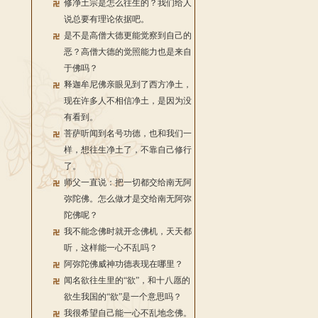
修净土宗是怎么往生的？我们给人
说总要有理论依据吧。
是不是高僧大德更能觉察到自己的
恶？高僧大德的觉照能力也是来自
于佛吗？
释迦牟尼佛亲眼见到了西方净土，
现在许多人不相信净土，是因为没
有看到。
菩萨听闻到名号功德，也和我们一
样，想往生净土了，不靠自己修行
了。
师父一直说：把一切都交给南无阿
弥陀佛。怎么做才是交给南无阿弥
陀佛呢？
我不能念佛时就开念佛机，天天都
听，这样能一心不乱吗？
阿弥陀佛威神功德表现在哪里？
闻名欲往生里的“欲”，和十八愿的
欲生我国的“欲”是一个意思吗？
我很希望自己能一心不乱地念佛。