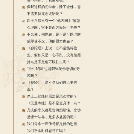
遇不到佛了，就麻烦啦。
像我这样的初学者，除了念佛，需
不需要持咒念咒语呢？
四十八愿里有一个“他方国土”该怎
么理解，它不是西方极乐世界吗？
不念佛，佛也在，是不是可以理解
成即使不念，佛的愿力也在？
《弥陀经》上说一心不乱能得往
生。假如只是一心不乱，没有信愿
持名是不是也可以往生呢？
“欲生我国”也是阿弥陀佛急切的呼
唤吗？
《观经》，是不是我们自己要去
观？
净土三部经的层次是怎么样的？
《无量寿经》是不是更具体一点？
凡夫的念头都是贪嗔痴烦恼。念佛
是缘十法界，是多多益善的吧？
我们每念一声佛号都是佛的恩德。
我们不念时佛恩还在吗？