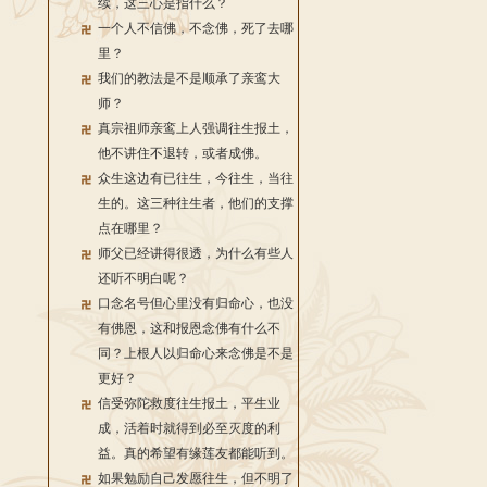
续，这三心是指什么？
一个人不信佛，不念佛，死了去哪
里？
我们的教法是不是顺承了亲鸾大
师？
真宗祖师亲鸾上人强调往生报土，
他不讲住不退转，或者成佛。
众生这边有已往生，今往生，当往
生的。这三种往生者，他们的支撑
点在哪里？
师父已经讲得很透，为什么有些人
还听不明白呢？
口念名号但心里没有归命心，也没
有佛恩，这和报恩念佛有什么不
同？上根人以归命心来念佛是不是
更好？
信受弥陀救度往生报土，平生业
成，活着时就得到必至灭度的利
益。真的希望有缘莲友都能听到。
如果勉励自己发愿往生，但不明了