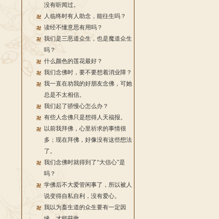
没有听闻过。
人临终时有人助念，能往生吗？
读经不懂意思有用吗？
我们是三恶道众生，也是魔道众生
吗？
什么颜色的莲花最好？
我们念佛时，要不要想着消业障？
我一直在劝我的好朋友念佛，可她
总是不太相信。
我们起了骄慢心怎么办？
有些人念佛只是想得人天福报。
以前我拜佛，心里祈求的事情很
多；现在拜佛，好像没有这些想法
了。
我们念佛时就得到了“大信心”是
吗？
学佛后不大爱管闲事了，所以被人
说变得自私自利，没有爱心。
我以为畜生道的众生要有一定因
缘，才能获救。