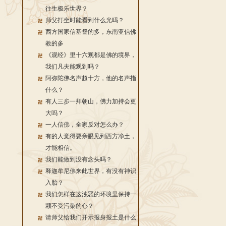
往生极乐世界？
师父打坐时能看到什么光吗？
西方国家信基督的多，东南亚信佛
教的多
《观经》里十六观都是佛的境界，
我们凡夫能观到吗？
阿弥陀佛名声超十方，他的名声指
什么？
有人三步一拜朝山，佛力加持会更
大吗？
一人信佛，全家反对怎么办？
有的人觉得要亲眼见到西方净土，
才能相信。
我们能做到没有念头吗？
释迦牟尼佛来此世界，有没有神识
入胎？
我们怎样在这浊恶的环境里保持一
颗不受污染的心？
请师父给我们开示报身报土是什么