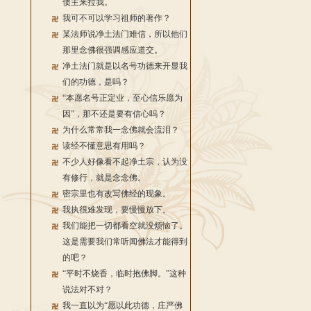
债主来拉我。
我可不可以学习祖师的著作？
某法师说净土法门难信，所以他们
那里念佛很强调感应道交。
净土法门就是以名号功德来开显我
们的功德，是吗？
“本愿名号正定业，至心信乐愿为
因”，那不还是要有信心吗？
为什么常常我一念佛就会流泪？
读经不懂意思有用吗？
不少人好像看不起净土宗，认为没
有修行，就是念念佛。
密宗里也有改写佛经的现象。
我执很难发现，要慢慢放下。
我们能把一切都看空就没烦恼了。
这是需要我们常听闻佛法才能得到
的吧？
“平时不烧香，临时抱佛脚。”这种
说法对不对？
我一直以为“愿以此功德，庄严佛