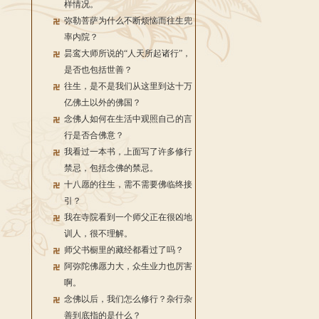
样情况。
弥勒菩萨为什么不断烦恼而往生兜
率内院？
昙鸾大师所说的“人天所起诸行”，
是否也包括世善？
往生，是不是我们从这里到达十万
亿佛土以外的佛国？
念佛人如何在生活中观照自己的言
行是否合佛意？
我看过一本书，上面写了许多修行
禁忌，包括念佛的禁忌。
十八愿的往生，需不需要佛临终接
引？
我在寺院看到一个师父正在很凶地
训人，很不理解。
师父书橱里的藏经都看过了吗？
阿弥陀佛愿力大，众生业力也厉害
啊。
念佛以后，我们怎么修行？杂行杂
善到底指的是什么？