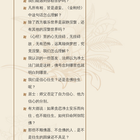
我们能遇到弥勒菩萨吗？
凡所有相，皆是虚妄。《金刚经》
中这句话怎么理解？
除了西方极乐世界是寂静涅槃，还
有其他的涅槃世界吗？
《心经》里的心无挂碍，无挂碍
故，无有恐怖，远离颠倒梦想，究
竟涅槃。我们怎么理解？
我认识的一些莲友，法师以为净土
法门就是这样，佛号念到哪里也就
明白到哪里。
我们是信心往生？还是念佛往生
呢？
居士：师父否定了自力信心、他力
信心的分别。
有大德说：如果贪恋净土安乐而向
往，也不能往生。如何归命阿弥陀
佛？
那些不顺佛愿、不念佛的人，是不
是往生的因缘还不具足？