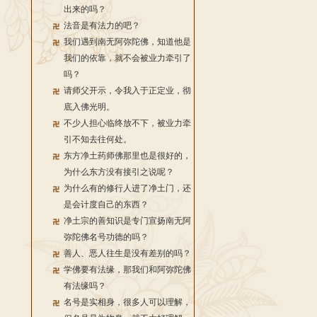
出来的吗？
法音是有法力的吧？
我们遇到南无阿弥陀佛，知道他是
我们的依靠，就不会被业力牵引了
吗？
请师父开示，令我入于正定业，彻
底入佛光明。
不少人担心临终放不下，被业力牵
引不知去往何处。
东方净土药师佛那里也是很好的，
为什么东方没有接引之说呢？
为什么有的修行人进了净土门，还
是会计度自己的东西？
净土宗的善知识是专门宣扬南无阿
弥陀佛名号功德的吗？
善人、恶人往生是没有差别的吗？
学佛要有法缘，那我们和阿弥陀佛
有法缘吗？
名号是实相身，很多人可以理解，