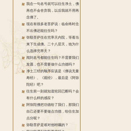
我念一句名号就可以往生净土，佛
再也不会舍弃我，以后我就不用再
念佛了。
现在有很多老菩萨说：临命终时念
不出佛还能往生吗？
弥勒菩萨住在兜率天内院，等着当
来下生成佛。二十八层天，他为什
么选择兜率天？
闻到名号都能往生吗？不需要我们
发愿，也不需要做什么功德吗？
净土三经的顺序应该是《佛说无量
寿经》、《观经》，最后是《阿弥
陀经》吧？
往生前一刻就知道轮回已断吗？会
有什么样的感应？
阿弥陀佛把功德给了我们，那我们
自己还要不要做点功德，给往生加
点分呢？
弥勒菩萨是谁对他咐嘱的？