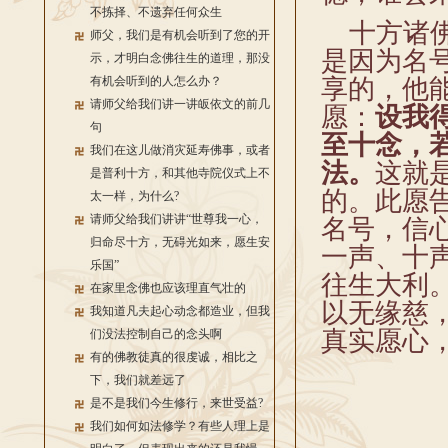
不拣择、不遗弃任何众生
十方诸佛
师父，我们是有机会听到了您的开
是因为名
示，才明白念佛往生的道理，那没
有机会听到的人怎么办？
享的，他
请师父给我们讲一讲皈依文的前几
愿：
设我
句
至十念，
我们在这儿做消灾延寿佛事，或者
法。
这就
是普利十方，和其他寺院仪式上不
的。此愿
太一样，为什么?
请师父给我们讲讲“世尊我一心，
名号，信
归命尽十方，无碍光如来，愿生安
一声、十
乐国”
往生大利
在家里念佛也应该理直气壮的
以无缘慈
我知道凡夫起心动念都造业，但我
真实愿心
们没法控制自己的念头啊
有的佛教徒真的很虔诚，相比之
下，我们就差远了
是不是我们今生修行，来世受益?
我们如何如法修学？有些人理上是