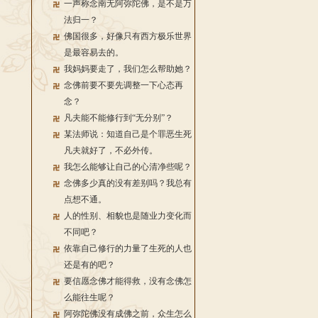
一声称念南无阿弥陀佛，是不是万
法归一？
佛国很多，好像只有西方极乐世界
是最容易去的。
我妈妈要走了，我们怎么帮助她？
念佛前要不要先调整一下心态再
念？
凡夫能不能修行到“无分别”？
某法师说：知道自己是个罪恶生死
凡夫就好了，不必外传。
我怎么能够让自己的心清净些呢？
念佛多少真的没有差别吗？我总有
点想不通。
人的性别、相貌也是随业力变化而
不同吧？
依靠自己修行的力量了生死的人也
还是有的吧？
要信愿念佛才能得救，没有念佛怎
么能往生呢？
阿弥陀佛没有成佛之前，众生怎么