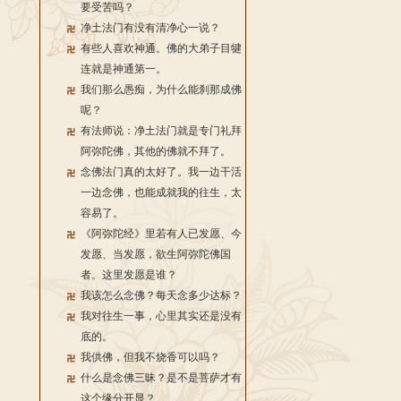
要受苦吗？
净土法门有没有清净心一说？
有些人喜欢神通。佛的大弟子目犍
连就是神通第一。
我们那么愚痴，为什么能刹那成佛
呢？
有法师说：净土法门就是专门礼拜
阿弥陀佛，其他的佛就不拜了。
念佛法门真的太好了。我一边干活
一边念佛，也能成就我的往生，太
容易了。
《阿弥陀经》里若有人已发愿、今
发愿、当发愿，欲生阿弥陀佛国
者。这里发愿是谁？
我该怎么念佛？每天念多少达标？
我对往生一事，心里其实还是没有
底的。
我供佛，但我不烧香可以吗？
什么是念佛三昧？是不是菩萨才有
这个缘分开显？