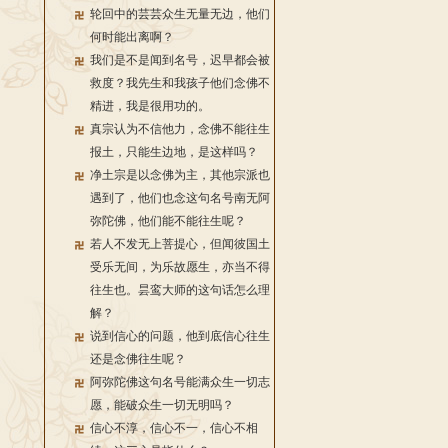
轮回中的芸芸众生无量无边，他们
何时能出离啊？
我们是不是闻到名号，迟早都会被
救度？我先生和我孩子他们念佛不
精进，我是很用功的。
真宗认为不信他力，念佛不能往生
报土，只能生边地，是这样吗？
净土宗是以念佛为主，其他宗派也
遇到了，他们也念这句名号南无阿
弥陀佛，他们能不能往生呢？
若人不发无上菩提心，但闻彼国土
受乐无间，为乐故愿生，亦当不得
往生也。昙鸾大师的这句话怎么理
解？
说到信心的问题，他到底信心往生
还是念佛往生呢？
阿弥陀佛这句名号能满众生一切志
愿，能破众生一切无明吗？
信心不淳，信心不一，信心不相