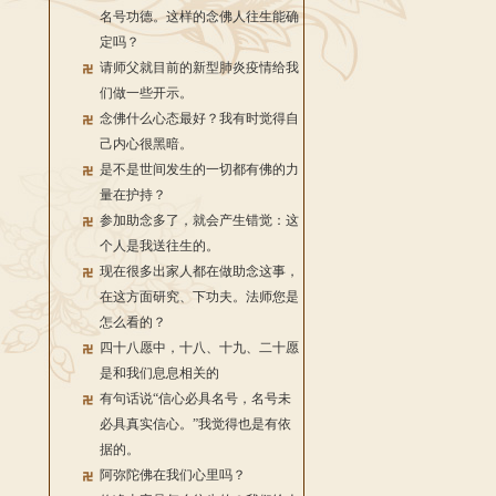
名号功德。这样的念佛人往生能确
定吗？
请师父就目前的新型肺炎疫情给我
们做一些开示。
念佛什么心态最好？我有时觉得自
己内心很黑暗。
是不是世间发生的一切都有佛的力
量在护持？
参加助念多了，就会产生错觉：这
个人是我送往生的。
现在很多出家人都在做助念这事，
在这方面研究、下功夫。法师您是
怎么看的？
四十八愿中，十八、十九、二十愿
是和我们息息相关的
有句话说“信心必具名号，名号未
必具真实信心。”我觉得也是有依
据的。
阿弥陀佛在我们心里吗？