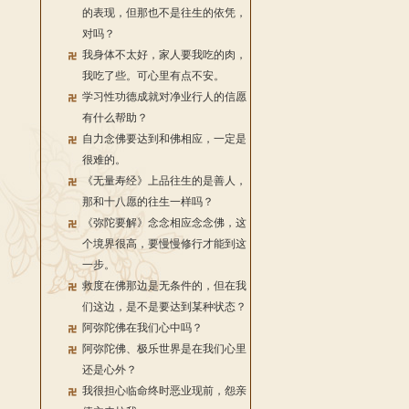
的表现，但那也不是往生的依凭，
对吗？
我身体不太好，家人要我吃的肉，
我吃了些。可心里有点不安。
学习性功德成就对净业行人的信愿
有什么帮助？
自力念佛要达到和佛相应，一定是
很难的。
《无量寿经》上品往生的是善人，
那和十八愿的往生一样吗？
《弥陀要解》念念相应念念佛，这
个境界很高，要慢慢修行才能到这
一步。
救度在佛那边是无条件的，但在我
们这边，是不是要达到某种状态？
阿弥陀佛在我们心中吗？
阿弥陀佛、极乐世界是在我们心里
还是心外？
我很担心临命终时恶业现前，怨亲