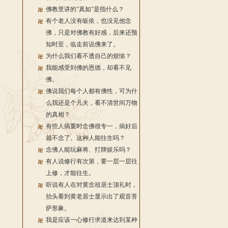
佛教里讲的“真如”是指什么？
有个老人没有皈依，也没见他念
佛，只是对佛教有好感，后来还预
知时至，临走前说佛来了。
为什么我们看不透自己的烦恼？
我能感受到佛的恩德，却看不见
佛。
佛说我们每个人都有佛性，可为什
么我还是个凡夫，看不清世间万物
的真相？
有些人病重时念佛很专一，病好后
就不念了。这种人能往生吗？
念佛人能玩麻将、打牌娱乐吗？
有人说修行有次第，要一层一层往
上修，才能往生。
听说有人在对黄念祖居士顶礼时，
抬头看到黄老居士显示出了观音菩
萨形象。
我是应该一心修行求道来达到某种