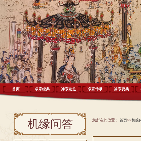
首页
净宗经典
净宗论注
净宗传承
净宗要典
机缘问答
您所在的位置：
首页
>>
机缘