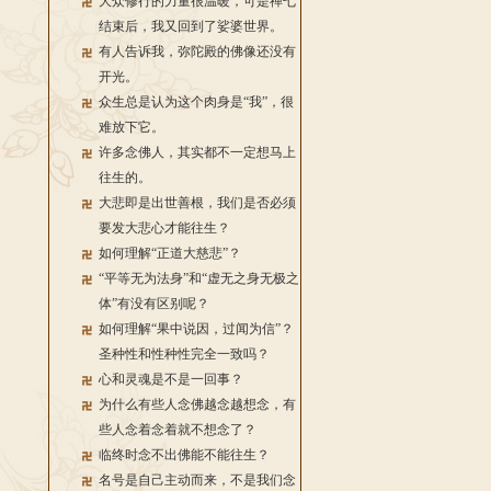
大众修行的力量很温暖，可是禅七
结束后，我又回到了娑婆世界。
有人告诉我，弥陀殿的佛像还没有
开光。
众生总是认为这个肉身是“我”，很
难放下它。
许多念佛人，其实都不一定想马上
往生的。
大悲即是出世善根，我们是否必须
要发大悲心才能往生？
如何理解“正道大慈悲”？
“平等无为法身”和“虚无之身无极之
体”有没有区别呢？
如何理解“果中说因，过闻为信”？
圣种性和性种性完全一致吗？
心和灵魂是不是一回事？
为什么有些人念佛越念越想念，有
些人念着念着就不想念了？
临终时念不出佛能不能往生？
名号是自己主动而来，不是我们念