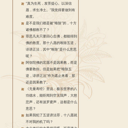
“真为生死，发菩提心。以深信
愿，求生净土。”我觉得要做到有
难度。
是不是我们都是被“唯除”的，十方
诸佛都救不了？
罪恶凡夫只要回心念佛，都能得到
佛的救度。那十八愿的唯除五逆，
诽谤正法，其中“唯除”是什么意思
呢？
阿弥陀佛的宏愿不是因果教，而是
佛要救你。但是如果把“唯除五
逆，诽谤正法”作为遮止来看，那
还是因果教了。
《无量寿经》里说：极乐世界的八
功德水，能听闻到空无我声，大慈
悲声，还有波罗蜜声，这都是什么
意思？
如果我犯了五逆谤法罪，十八愿就
不对我的机了吗？