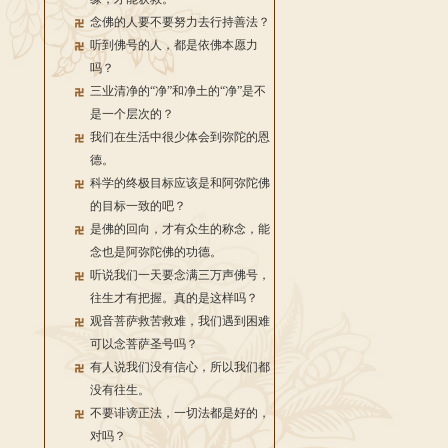
念佛的人要不要努力去行持善法？
听到佛号的人，都是依佛本愿力
吗？
三业清净的“净”和净土的“净”是不
是一个层次的？
我们在生活中很少体会到弥陀的恩
德。
科学的终极目标应该是和阿弥陀佛
的目标一致的吧？
是佛的回向，才有众生的称念，能
念也是阿弥陀佛的功德。
听说我们一天要念满三万声佛号，
往生才有把握。真的是这样吗？
观音菩萨救苦救难，我们遇到困难
可以念菩萨圣号吗？
有人说我们没有信心，所以我们都
没有往生。
不要诽谤正法，一切法都是好的，
对吗？