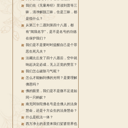
我们在《无量寿经》里读到普等三
昧，清净解脱三昧，住是三昧，都
是指什么？
从第三十二愿到第四十八愿，都
有“闻我名字”，是不是名号的功德
在保护我们？
我们是不是要时时提醒自己是个罪
恶生死凡夫？
法藏比丘发了四十八愿后，空中就
响起决定必成，无上正觉的赞言？
我们怎么破除习气呢？
怎么才能触到佛的光明？是要理解
佛恩吗？
佛的眼里，我们是不是微不足道如
同一只蚂蚁？
南无阿弥陀佛名号是念佛人的法身
慧命，还是十方众生的法身慧命？
什么是机法一体？
西方净土的圣贤来我们娑婆世界也