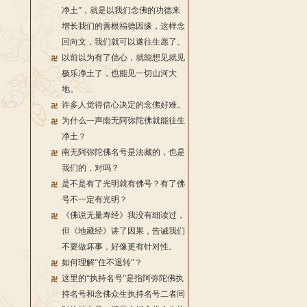
净土”，就是以我们念佛的功德来
增长我们的善根福德因缘，这样念
回向文，我们就可以遂往生愿了。
以前以为有了信心，就能想见就见
极乐净土了，也能见一切山河大
地。
许多人觉得信心决定的念佛好难。
为什么一声南无阿弥陀佛就能往生
净土？
南无阿弥陀佛名号是法藏的，也是
我们的，对吗？
是不是有了光明就有佛号？有了佛
号不一定有光明？
《佛说无量寿经》我没有细读过，
但《地藏经》讲了因果，告诫我们
不要做坏事，好像更有针对性。
如何理解“住不退转”？
这里的“执持名号”是指阿弥陀佛执
持名号和念佛众生执持名号二者同