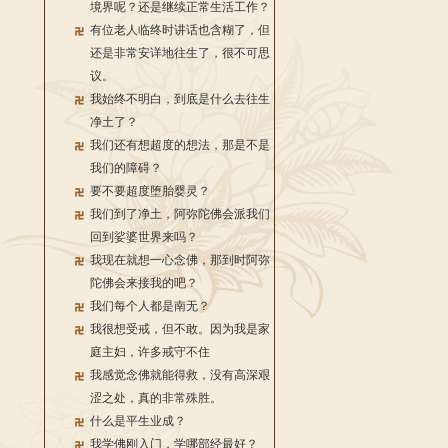
境界呢？还是继续正常生活工作？
有位老人临终时讲话也含糊了，但
还是非常安详地往生了，很不可思
议。
我始终不明白，到底是什么去往生
净土了？
我们还有想超度的想法，那是不是
我们的障碍？
要不要超度堕胎婴灵？
我们到了净土，阿弥陀佛会派我们
回到娑婆世界来吗？
我现在就想一心念佛，那到时阿弥
陀佛会来接我的吧？
我们每个人都是南无？
我很想受戒，但不敢。因为我是家
庭主妇，许多戒守不住
我感觉念佛就能得救，没有高深艰
涩之处，真的非常殊胜。
什么是平生业成？
我学佛刚入门，学哪部经最好？