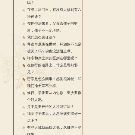
吗？
在净土法门里，有没有人修到有六
种神通？
按世俗法来看，父母给孩子的财
富，孩子不一定珍惜。
我们怎么去证法？
释迦牟尼佛在世时，释迦族不也是
被灭了吗？佛也没法阻止啊。
禅宗和净土宗的区别在哪里呢？
在修行的道路上，什么是邪知邪
见？
密宗是怎么回事？感觉很神秘，和
我们净土宗不一样。
修行、学佛要从内心修，至少要像
个好人吧。
是不是要开悟的人才能讲法？
我觉得学佛后，人总应该变得好一
点吧？
有些人说我品质太低，念佛也不能
往生。