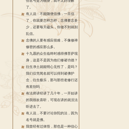
但名号是为物身，就不太好理解
了。
有人说：不能随便信佛，一旦信
了，你就要怎样怎样，念佛要念多
少，还要每天磕头，你做不到就别
乱信。
念佛的人要有感应很难，不像修禅
修密的感应那么多。
十九愿的众生临终时感得佛菩萨现
身，这是不是因为他们修诸功德？
往生净土就能明心见性了，是吗？
我们仅凭闻名就可以得到诸佛护
念，往生极乐，那与那些老修行还
有差别吗
有法师讲经讲了几十年，一开始讲
的我很欢喜听，可现在讲的就没法
听进去了。
有人说，不要讨论弥陀的法，因为
名号就是佛。
我曾经有过体悟，那也是一种信心