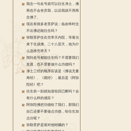
我念一句名号就可以往生净土，佛
再也不会舍弃我，以后我就不用再
念佛了。
现在有很多老菩萨说：临命终时念
不出佛还能往生吗？
弥勒菩萨住在兜率天内院，等着当
来下生成佛。二十八层天，他为什
么选择兜率天？
闻到名号都能往生吗？不需要我们
发愿，也不需要做什么功德吗？
净土三经的顺序应该是《佛说无量
寿经》、《观经》，最后是《阿弥
陀经》吧？
往生前一刻就知道轮回已断吗？会
有什么样的感应？
阿弥陀佛把功德给了我们，那我们
自己还要不要做点功德，给往生加
点分呢？
弥勒菩萨是谁对他咐嘱的？