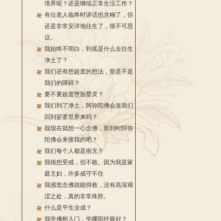
境界呢？还是继续正常生活工作？
有位老人临终时讲话也含糊了，但
还是非常安详地往生了，很不可思
议。
我始终不明白，到底是什么去往生
净土了？
我们还有想超度的想法，那是不是
我们的障碍？
要不要超度堕胎婴灵？
我们到了净土，阿弥陀佛会派我们
回到娑婆世界来吗？
我现在就想一心念佛，那到时阿弥
陀佛会来接我的吧？
我们每个人都是南无？
我很想受戒，但不敢。因为我是家
庭主妇，许多戒守不住
我感觉念佛就能得救，没有高深艰
涩之处，真的非常殊胜。
什么是平生业成？
我学佛刚入门，学哪部经最好？