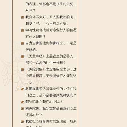
的表现，但那也不是往生的依凭，
对吗？
我身体不太好，家人要我吃的肉，
我吃了些。可心里有点不安。
学习性功德成就对净业行人的信愿
有什么帮助？
自力念佛要达到和佛相应，一定是
很难的。
《无量寿经》上品往生的是善人，
那和十八愿的往生一样吗？
《弥陀要解》念念相应念念佛，这
个境界很高，要慢慢修行才能到这
一步。
救度在佛那边是无条件的，但在我
们这边，是不是要达到某种状态？
阿弥陀佛在我们心中吗？
阿弥陀佛、极乐世界是在我们心里
还是心外？
我很担心临命终时恶业现前，怨亲