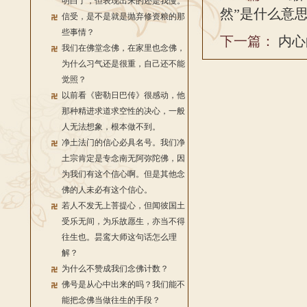
明白了，但表现出来的还是我慢。
然”是什么意思
信受，是不是就是抛弃修资粮的那
些事情？
下一篇：
内心
我们在佛堂念佛，在家里也念佛，
为什么习气还是很重，自己还不能
觉照？
以前看《密勒日巴传》很感动，他
那种精进求道求空性的决心，一般
人无法想象，根本做不到。
净土法门的信心必具名号。我们净
土宗肯定是专念南无阿弥陀佛，因
为我们有这个信心啊。但是其他念
佛的人未必有这个信心。
若人不发无上菩提心，但闻彼国土
受乐无间，为乐故愿生，亦当不得
往生也。昙鸾大师这句话怎么理
解？
为什么不赞成我们念佛计数？
佛号是从心中出来的吗？我们能不
能把念佛当做往生的手段？