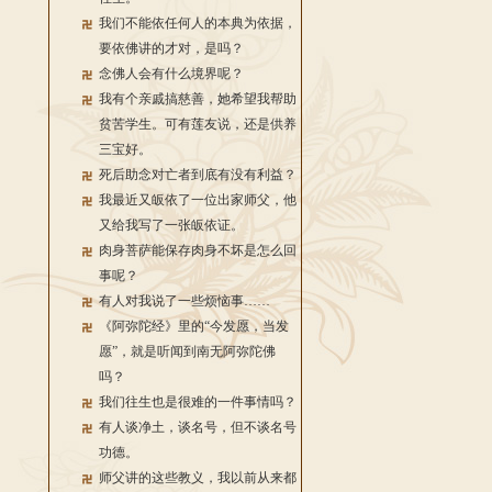
我们不能依任何人的本典为依据，
要依佛讲的才对，是吗？
念佛人会有什么境界呢？
我有个亲戚搞慈善，她希望我帮助
贫苦学生。可有莲友说，还是供养
三宝好。
死后助念对亡者到底有没有利益？
我最近又皈依了一位出家师父，他
又给我写了一张皈依证。
肉身菩萨能保存肉身不坏是怎么回
事呢？
有人对我说了一些烦恼事……
《阿弥陀经》里的“今发愿，当发
愿”，就是听闻到南无阿弥陀佛
吗？
我们往生也是很难的一件事情吗？
有人谈净土，谈名号，但不谈名号
功德。
师父讲的这些教义，我以前从来都