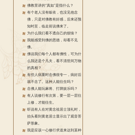
佛教里讲的“真如”是指什么？
有个老人没有皈依，也没见他念
佛，只是对佛教有好感，后来还预
知时至，临走前说佛来了。
为什么我们看不透自己的烦恼？
我能感受到佛的恩德，却看不见
佛。
佛说我们每个人都有佛性，可为什
么我还是个凡夫，看不清世间万物
的真相？
有些人病重时念佛很专一，病好后
就不念了。这种人能往生吗？
念佛人能玩麻将、打牌娱乐吗？
有人说修行有次第，要一层一层往
上修，才能往生。
听说有人在对黄念祖居士顶礼时，
抬头看到黄老居士显示出了观音菩
萨形象。
我是应该一心修行求道来达到某种