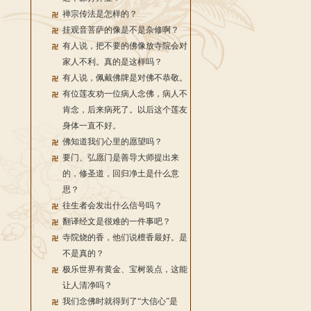
禅宗传法是怎样的？
挂观音菩萨的像是不是杂修啊？
有人说，把不要的佛像放寺院会对
家人不利。真的是这样吗？
有人说，佩戴佛牌是对佛不恭敬。
有位莲友劝一位病人念佛，病人不
肯念，后来病死了。以后这个莲友
身体一直不好。
佛知道我们心里的愿望吗？
要门、弘愿门是善导大师提出来
的，修圣道，回归净土是什么意
思？
往生者会发出什么信号吗？
翻译经文是很难的一件事吧？
寺院烧的香，他们说檀香最好。是
不是真的？
极乐世界有黄金、宝树装点，这能
让人清净吗？
我们念佛时就得到了“大信心”是