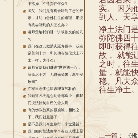
不拣择、不遗弃任何众生
实。 因为
师父，我们是有机会听到了您的开
到人、天
示，才明白念佛往生的道理，那没
有机会听到的人怎么办？
净土法门是
请师父给我们讲一讲皈依文的前几
弥陀佛四十
句
即时获得往
我们在这儿做消灾延寿佛事，或者
故， 就能
是普利十方，和其他寺院仪式上不
太一样，为什么?
之时，往生
请师父给我们讲讲“世尊我一心，
量，就能快
归命尽十方，无碍光如来，愿生安
稳。凡夫
乐国”
往生净土
在家里念佛也应该理直气壮的
我知道凡夫起心动念都造业，但我
们没法控制自己的念头啊
有的佛教徒真的很虔诚，相比之
下，我们就差远了
是不是我们今生修行，来世受益?
我们如何如法修学？有些人理上是
上一篇：
《佛