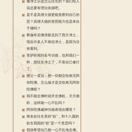
修净土宗是怎么往生的？我们给人
说总要有理论依据吧。
是不是高僧大德更能觉察到自己的
恶？高僧大德的觉照能力也是来自
于佛吗？
释迦牟尼佛亲眼见到了西方净土，
现在许多人不相信净土，是因为没
有看到。
菩萨听闻到名号功德，也和我们一
样，想往生净土了，不靠自己修行
了。
师父一直说：把一切都交给南无阿
弥陀佛。怎么做才是交给南无阿弥
陀佛呢？
我不能念佛时就开念佛机，天天都
听，这样能一心不乱吗？
阿弥陀佛威神功德表现在哪里？
闻名欲往生里的“欲”，和十八愿的
欲生我国的“欲”是一个意思吗？
我很希望自己能一心不乱地念佛。