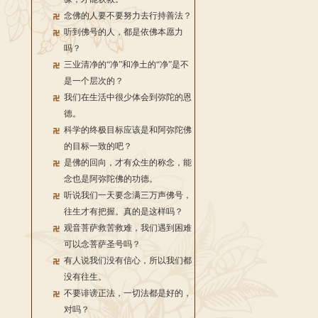
念佛的人要不要努力去行持善法？
听到佛号的人，都是依佛本愿力
吗？
三业清净的“净”和净土的“净”是不
是一个层次的？
我们在生活中很少体会到弥陀的恩
德。
科学的终极目标应该是和阿弥陀佛
的目标一致的吧？
是佛的回向，才有众生的称念，能
念也是阿弥陀佛的功德。
听说我们一天要念满三万声佛号，
往生才有把握。真的是这样吗？
观音菩萨救苦救难，我们遇到困难
可以念菩萨圣号吗？
有人说我们没有信心，所以我们都
没有往生。
不要诽谤正法，一切法都是好的，
对吗？