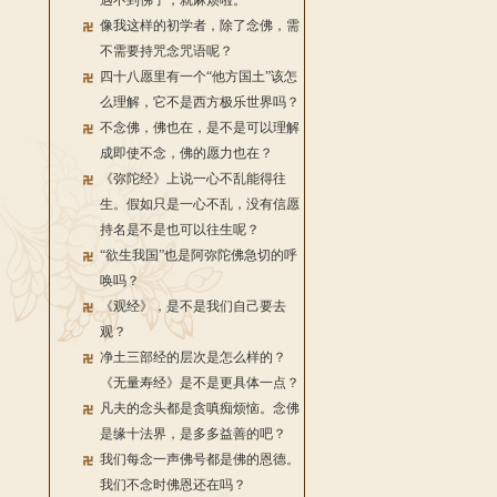
遇不到佛了，就麻烦啦。
像我这样的初学者，除了念佛，需
不需要持咒念咒语呢？
四十八愿里有一个“他方国土”该怎
么理解，它不是西方极乐世界吗？
不念佛，佛也在，是不是可以理解
成即使不念，佛的愿力也在？
《弥陀经》上说一心不乱能得往
生。假如只是一心不乱，没有信愿
持名是不是也可以往生呢？
“欲生我国”也是阿弥陀佛急切的呼
唤吗？
《观经》，是不是我们自己要去
观？
净土三部经的层次是怎么样的？
《无量寿经》是不是更具体一点？
凡夫的念头都是贪嗔痴烦恼。念佛
是缘十法界，是多多益善的吧？
我们每念一声佛号都是佛的恩德。
我们不念时佛恩还在吗？