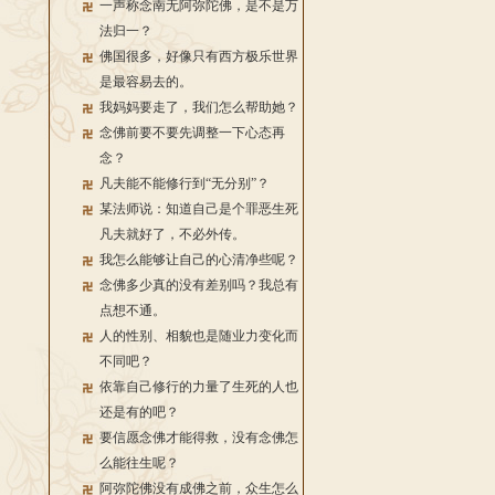
一声称念南无阿弥陀佛，是不是万
法归一？
佛国很多，好像只有西方极乐世界
是最容易去的。
我妈妈要走了，我们怎么帮助她？
念佛前要不要先调整一下心态再
念？
凡夫能不能修行到“无分别”？
某法师说：知道自己是个罪恶生死
凡夫就好了，不必外传。
我怎么能够让自己的心清净些呢？
念佛多少真的没有差别吗？我总有
点想不通。
人的性别、相貌也是随业力变化而
不同吧？
依靠自己修行的力量了生死的人也
还是有的吧？
要信愿念佛才能得救，没有念佛怎
么能往生呢？
阿弥陀佛没有成佛之前，众生怎么