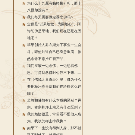
为什么十九愿有临终接引相，而十
八愿却没有？
我们每天需要做定课念佛吗？
念佛是“以果地觉，为因地心”。阿
弥陀佛是果地，我们现在还是在因
地吧？
苹果创始人乔布斯为了事业一生奋
斗，即使知道自己已身患重病，依
然念念不忘推广新产品。
我们应该一边念佛，一边想着佛
恩。可是我念佛时心静不下来……
在《佛说无量寿经》里，佛为什么
要把极乐胜景给我们描绘得这么详
细？
道教和佛教有什么本质的区别？禅
宗、密宗和净土宗又有什么区别？
我的烦恼很重，常常看不惯他人所
为。我该怎样去掉我执？
如果下一生没有得到人身，那不就