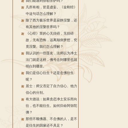
我们能遇到弥勒菩萨吗？
凡所有相，皆是虚妄。《金刚经》
中这句话怎么理解？
除了西方极乐世界是寂静涅槃，还
有其他的涅槃世界吗？
《心经》里的心无挂碍，无挂碍
故，无有恐怖，远离颠倒梦想，究
竟涅槃。我们怎么理解？
我认识的一些莲友，法师以为净土
法门就是这样，佛号念到哪里也就
明白到哪里。
我们是信心往生？还是念佛往生
呢？
居士：师父否定了自力信心、他力
信心的分别。
有大德说：如果贪恋净土安乐而向
往，也不能往生。如何归命阿弥陀
佛？
那些不顺佛愿、不念佛的人，是不
是往生的因缘还不具足？