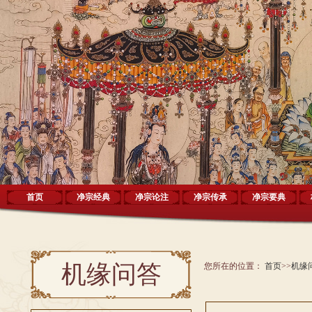
首页
净宗经典
净宗论注
净宗传承
净宗要典
机缘问答
您所在的位置：
首页
>>
机缘