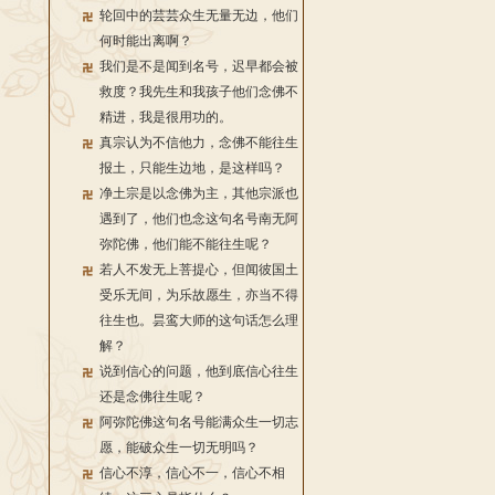
轮回中的芸芸众生无量无边，他们
何时能出离啊？
我们是不是闻到名号，迟早都会被
救度？我先生和我孩子他们念佛不
精进，我是很用功的。
真宗认为不信他力，念佛不能往生
报土，只能生边地，是这样吗？
净土宗是以念佛为主，其他宗派也
遇到了，他们也念这句名号南无阿
弥陀佛，他们能不能往生呢？
若人不发无上菩提心，但闻彼国土
受乐无间，为乐故愿生，亦当不得
往生也。昙鸾大师的这句话怎么理
解？
说到信心的问题，他到底信心往生
还是念佛往生呢？
阿弥陀佛这句名号能满众生一切志
愿，能破众生一切无明吗？
信心不淳，信心不一，信心不相