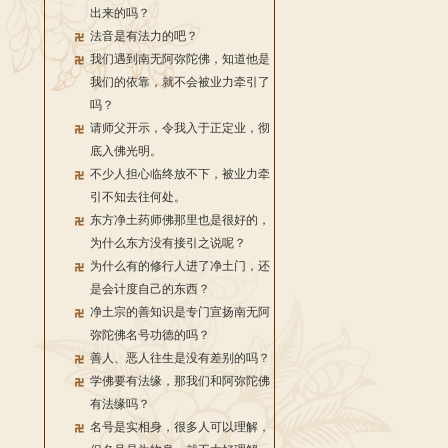
出来的吗？
法音是有法力的吧？
我们遇到南无阿弥陀佛，知道他是
我们的依靠，就不会被业力牵引了
吗？
请师父开示，令我入于正定业，彻
底入佛光明。
不少人担心临终放不下，被业力牵
引不知去往何处。
东方净土药师佛那里也是很好的，
为什么东方没有接引之说呢？
为什么有的修行人进了净土门，还
是会计度自己的东西？
净土宗的善知识是专门宣扬南无阿
弥陀佛名号功德的吗？
善人、恶人往生是没有差别的吗？
学佛要有法缘，那我们和阿弥陀佛
有法缘吗？
名号是实相身，很多人可以理解，