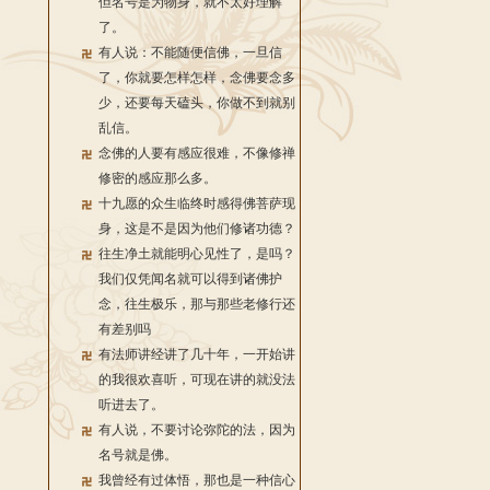
但名号是为物身，就不太好理解
了。
有人说：不能随便信佛，一旦信
了，你就要怎样怎样，念佛要念多
少，还要每天磕头，你做不到就别
乱信。
念佛的人要有感应很难，不像修禅
修密的感应那么多。
十九愿的众生临终时感得佛菩萨现
身，这是不是因为他们修诸功德？
往生净土就能明心见性了，是吗？
我们仅凭闻名就可以得到诸佛护
念，往生极乐，那与那些老修行还
有差别吗
有法师讲经讲了几十年，一开始讲
的我很欢喜听，可现在讲的就没法
听进去了。
有人说，不要讨论弥陀的法，因为
名号就是佛。
我曾经有过体悟，那也是一种信心