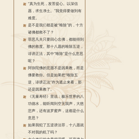
“真为生死，发菩提心。以深信
愿，求生净土。”我觉得要做到有
难度。
是不是我们都是被“唯除”的，十方
诸佛都救不了？
罪恶凡夫只要回心念佛，都能得到
佛的救度。那十八愿的唯除五逆，
诽谤正法，其中“唯除”是什么意思
呢？
阿弥陀佛的宏愿不是因果教，而是
佛要救你。但是如果把“唯除五
逆，诽谤正法”作为遮止来看，那
还是因果教了。
《无量寿经》里说：极乐世界的八
功德水，能听闻到空无我声，大慈
悲声，还有波罗蜜声，这都是什么
意思？
如果我犯了五逆谤法罪，十八愿就
不对我的机了吗？