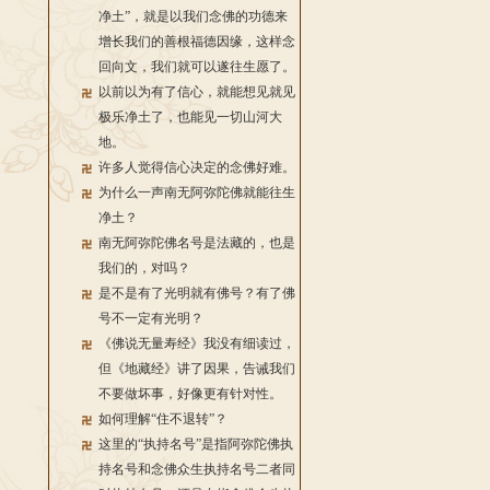
净土”，就是以我们念佛的功德来
增长我们的善根福德因缘，这样念
回向文，我们就可以遂往生愿了。
以前以为有了信心，就能想见就见
极乐净土了，也能见一切山河大
地。
许多人觉得信心决定的念佛好难。
为什么一声南无阿弥陀佛就能往生
净土？
南无阿弥陀佛名号是法藏的，也是
我们的，对吗？
是不是有了光明就有佛号？有了佛
号不一定有光明？
《佛说无量寿经》我没有细读过，
但《地藏经》讲了因果，告诫我们
不要做坏事，好像更有针对性。
如何理解“住不退转”？
这里的“执持名号”是指阿弥陀佛执
持名号和念佛众生执持名号二者同