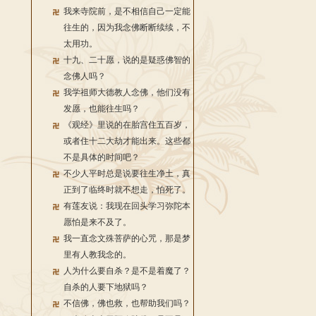
我来寺院前，是不相信自己一定能
往生的，因为我念佛断断续续，不
太用功。
十九、二十愿，说的是疑惑佛智的
念佛人吗？
我学祖师大德教人念佛，他们没有
发愿，也能往生吗？
《观经》里说的在胎宫住五百岁，
或者住十二大劫才能出来。这些都
不是具体的时间吧？
不少人平时总是说要往生净土，真
正到了临终时就不想走，怕死了。
有莲友说：我现在回头学习弥陀本
愿怕是来不及了。
我一直念文殊菩萨的心咒，那是梦
里有人教我念的。
人为什么要自杀？是不是着魔了？
自杀的人要下地狱吗？
不信佛，佛也救，也帮助我们吗？