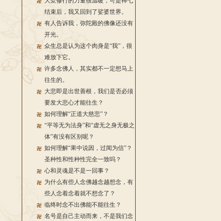
大众修行的力量很温暖，可是禅七
结束后，我又回到了娑婆世界。
有人告诉我，弥陀殿的佛像还没有
开光。
众生总是认为这个肉身是“我”，很
难放下它。
许多念佛人，其实都不一定想马上
往生的。
大悲即是出世善根，我们是否必须
要发大悲心才能往生？
如何理解“正道大慈悲”？
“平等无为法身”和“虚无之身无极之
体”有没有区别呢？
如何理解“果中说因，过闻为信”？
圣种性和性种性完全一致吗？
心和灵魂是不是一回事？
为什么有些人念佛越念越想念，有
些人念着念着就不想念了？
临终时念不出佛能不能往生？
名号是自己主动而来，不是我们念