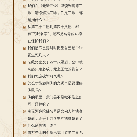
我们在《无量寿经》里读到普等三
昧，清净解脱三昧，住是三昧，都
是指什么？
从第三十二愿到第四十八愿，都
有“闻我名字”，是不是名号的功德
在保护我们？
我们是不是要时时提醒自己是个罪
恶生死凡夫？
法藏比丘发了四十八愿后，空中就
响起决定必成，无上正觉的赞言？
我们怎么破除习气呢？
怎么才能触到佛的光明？是要理解
佛恩吗？
佛的眼里，我们是不是微不足道如
同一只蚂蚁？
南无阿弥陀佛名号是念佛人的法身
慧命，还是十方众生的法身慧命？
什么是机法一体？
西方净土的圣贤来我们娑婆世界也