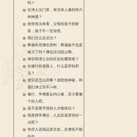
吗？
在净土法门里，有没有人修到有六
种神通？
按世俗法来看，父母给孩子的财
富，孩子不一定珍惜。
我们怎么去证法？
释迦牟尼佛在世时，释迦族不也是
被灭了吗？佛也没法阻止啊。
禅宗和净土宗的区别在哪里呢？
在修行的道路上，什么是邪知邪
见？
密宗是怎么回事？感觉很神秘，和
我们净土宗不一样。
修行、学佛要从内心修，至少要像
个好人吧。
是不是要开悟的人才能讲法？
我觉得学佛后，人总应该变得好一
点吧？
有些人说我品质太低，念佛也不能
往生。