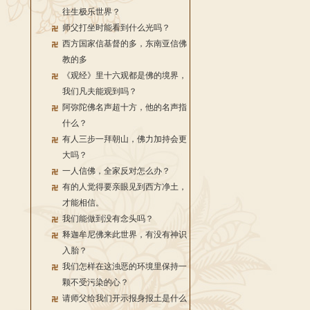
往生极乐世界？
师父打坐时能看到什么光吗？
西方国家信基督的多，东南亚信佛
教的多
《观经》里十六观都是佛的境界，
我们凡夫能观到吗？
阿弥陀佛名声超十方，他的名声指
什么？
有人三步一拜朝山，佛力加持会更
大吗？
一人信佛，全家反对怎么办？
有的人觉得要亲眼见到西方净土，
才能相信。
我们能做到没有念头吗？
释迦牟尼佛来此世界，有没有神识
入胎？
我们怎样在这浊恶的环境里保持一
颗不受污染的心？
请师父给我们开示报身报土是什么