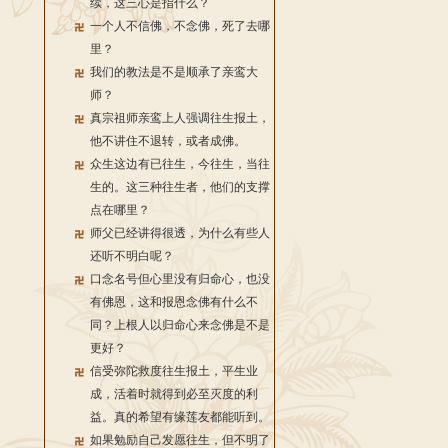
续，这三心是指什么？
一个人不信佛，不念佛，死了去哪
里？
我们的教法是不是顺承了亲鸾大
师？
真宗祖师亲鸾上人强调往生报土，
他不讲住不退转，或者成佛。
众生这边有已往生，今往生，当往
生的。这三种往生者，他们的支撑
点在哪里？
师父已经讲得很透，为什么有些人
还听不明白呢？
口念名号但心里没有归命心，也没
有佛恩，这和报恩念佛有什么不
同？上根人以归命心来念佛是不是
更好？
信受弥陀救度往生报土，平生业
成，活着时就得到必至灭度的利
益。真的希望有缘莲友都能听到。
如果勉励自己发愿往生，但不明了