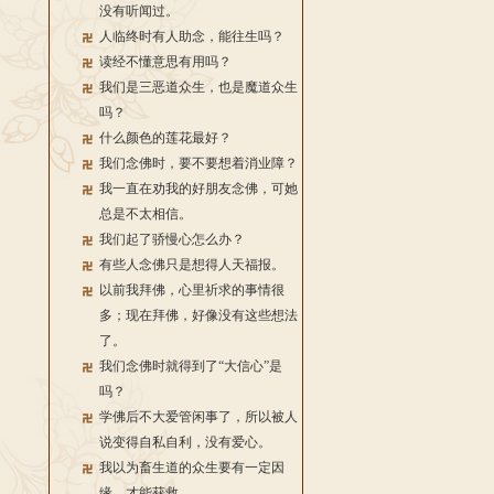
没有听闻过。
人临终时有人助念，能往生吗？
读经不懂意思有用吗？
我们是三恶道众生，也是魔道众生
吗？
什么颜色的莲花最好？
我们念佛时，要不要想着消业障？
我一直在劝我的好朋友念佛，可她
总是不太相信。
我们起了骄慢心怎么办？
有些人念佛只是想得人天福报。
以前我拜佛，心里祈求的事情很
多；现在拜佛，好像没有这些想法
了。
我们念佛时就得到了“大信心”是
吗？
学佛后不大爱管闲事了，所以被人
说变得自私自利，没有爱心。
我以为畜生道的众生要有一定因
缘，才能获救。