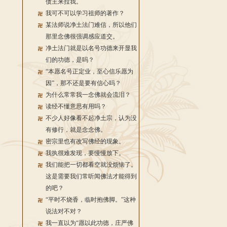
债主来拉我。
我可不可以学习祖师的著作？
某法师说净土法门难信，所以他们
那里念佛很强调感应道交。
净土法门就是以名号功德来开显我
们的功德，是吗？
“本愿名号正定业，至心信乐愿为
因”，那不还是要有信心吗？
为什么常常我一念佛就会流泪？
读经不懂意思有用吗？
不少人好像看不起净土宗，认为没
有修行，就是念念佛。
密宗里也有改写佛经的现象。
我执很难发现，要慢慢放下。
我们能把一切都看空就没烦恼了。
这是需要我们常听闻佛法才能得到
的吧？
“平时不烧香，临时抱佛脚。”这种
说法对不对？
我一直以为“愿以此功德，庄严佛