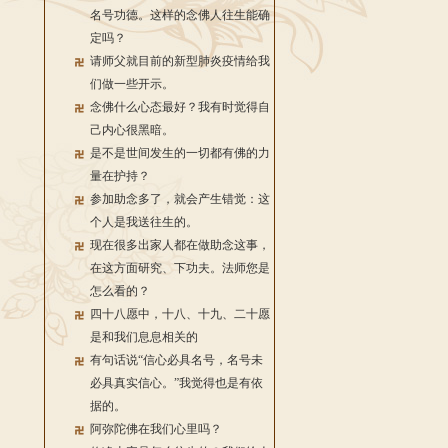
名号功德。这样的念佛人往生能确
定吗？
请师父就目前的新型肺炎疫情给我
们做一些开示。
念佛什么心态最好？我有时觉得自
己内心很黑暗。
是不是世间发生的一切都有佛的力
量在护持？
参加助念多了，就会产生错觉：这
个人是我送往生的。
现在很多出家人都在做助念这事，
在这方面研究、下功夫。法师您是
怎么看的？
四十八愿中，十八、十九、二十愿
是和我们息息相关的
有句话说“信心必具名号，名号未
必具真实信心。”我觉得也是有依
据的。
阿弥陀佛在我们心里吗？