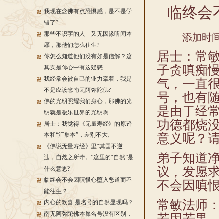
临终会
我现在念佛有点恐惧感，是不是学
错了?
那些不识字的人，又无因缘听闻本
添加时间：
愿，那他们怎么往生?
居士：常
你怎么知道他们没有如是信解？这
子贪嗔痴
其实是你心中有这疑惑
我经常会被自己的业力牵着，我是
气，一直
不是应该念南无阿弥陀佛?
号，也有随
佛的光明照耀我们身心，那佛的光
是由于经
明就是极乐世界的光明啊
功德都烧
居士：我觉得《无量寿经》的原译
本和“汇集本”，差别不大。
意义呢？请
《佛说无量寿经》里“其国不逆
弟子知道
违，自然之所牵。”这里的“自然”是
议，发愿
什么意思?
临终会不会因嗔恨心堕入恶道而不
不会因嗔恨
能往生？
常敏法师
内心的欢喜 是名号的自然显现吗？
南无阿弥陀佛本愿名号没有区别，
若因若果，