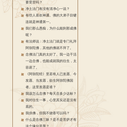
要受苦吗？
净土法门有没有清净心一说？
有些人喜欢神通。佛的大弟子目犍
连就是神通第一。
我们那么愚痴，为什么能刹那成佛
呢？
有法师说：净土法门就是专门礼拜
阿弥陀佛，其他的佛就不拜了。
念佛法门真的太好了。我一边干活
一边念佛，也能成就我的往生，太
容易了。
《阿弥陀经》里若有人已发愿、今
发愿、当发愿，欲生阿弥陀佛国
者。这里发愿是谁？
我该怎么念佛？每天念多少达标？
我对往生一事，心里其实还是没有
底的。
我供佛，但我不烧香可以吗？
什么是念佛三昧？是不是菩萨才有
这个缘分开显？