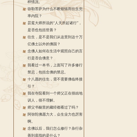
样情况。
弥勒菩萨为什么不断烦恼而往生兜
率内院？
昙鸾大师所说的“人天所起诸行”，
是否也包括世善？
往生，是不是我们从这里到达十万
亿佛土以外的佛国？
念佛人如何在生活中观照自己的言
行是否合佛意？
我看过一本书，上面写了许多修行
禁忌，包括念佛的禁忌。
十八愿的往生，需不需要佛临终接
引？
我在寺院看到一个师父正在很凶地
训人，很不理解。
师父书橱里的藏经都看过了吗？
阿弥陀佛愿力大，众生业力也厉害
啊。
念佛以后，我们怎么修行？杂行杂
善到底指的是什么？