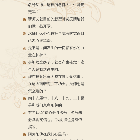
名号功德。这样的念佛人往生能确
定吗？
请师父就目前的新型肺炎疫情给我
们做一些开示。
念佛什么心态最好？我有时觉得自
己内心很黑暗。
是不是世间发生的一切都有佛的力
量在护持？
参加助念多了，就会产生错觉：这
个人是我送往生的。
现在很多出家人都在做助念这事，
在这方面研究、下功夫。法师您是
怎么看的？
四十八愿中，十八、十九、二十愿
是和我们息息相关的
有句话说“信心必具名号，名号未
必具真实信心。”我觉得也是有依
据的。
阿弥陀佛在我们心里吗？