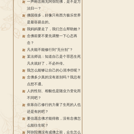
一声称念南无阿弥陀佛，是不是万
法归一？
佛国很多，好像只有西方极乐世界
是最容易去的。
我妈妈要走了，我们怎么帮助她？
念佛前要不要先调整一下心态再
念？
凡夫能不能修行到“无分别”？
某法师说：知道自己是个罪恶生死
凡夫就好了，不必外传。
我怎么能够让自己的心清净些呢？
念佛多少真的没有差别吗？我总有
点想不通。
人的性别、相貌也是随业力变化而
不同吧？
依靠自己修行的力量了生死的人也
还是有的吧？
要信愿念佛才能得救，没有念佛怎
么能往生呢？
阿弥陀佛没有成佛之前，众生怎么