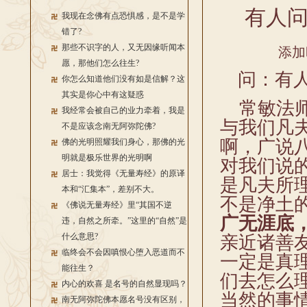
有人
我现在念佛有点恐惧感，是不是学
错了?
那些不识字的人，又无因缘听闻本
添加
愿，那他们怎么往生?
问：有人
你怎么知道他们没有如是信解？这
其实是你心中有这疑惑
常敏法师
我经常会被自己的业力牵着，我是
与我们凡
不是应该念南无阿弥陀佛?
啊，广说
佛的光明照耀我们身心，那佛的光
明就是极乐世界的光明啊
对我们说
居士：我觉得《无量寿经》的原译
是凡夫所
本和“汇集本”，差别不大。
不是净土
《佛说无量寿经》里“其国不逆
广无涯底
违，自然之所牵。”这里的“自然”是
什么意思?
亲近诸善
临终会不会因嗔恨心堕入恶道而不
一定是真
能往生？
们去怎么
内心的欢喜 是名号的自然显现吗？
当然的事
南无阿弥陀佛本愿名号没有区别，