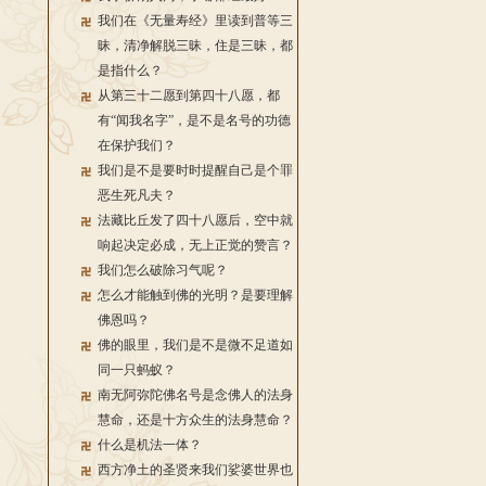
我们在《无量寿经》里读到普等三
昧，清净解脱三昧，住是三昧，都
是指什么？
从第三十二愿到第四十八愿，都
有“闻我名字”，是不是名号的功德
在保护我们？
我们是不是要时时提醒自己是个罪
恶生死凡夫？
法藏比丘发了四十八愿后，空中就
响起决定必成，无上正觉的赞言？
我们怎么破除习气呢？
怎么才能触到佛的光明？是要理解
佛恩吗？
佛的眼里，我们是不是微不足道如
同一只蚂蚁？
南无阿弥陀佛名号是念佛人的法身
慧命，还是十方众生的法身慧命？
什么是机法一体？
西方净土的圣贤来我们娑婆世界也