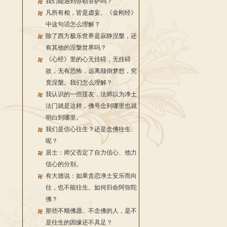
我们能遇到弥勒菩萨吗？
凡所有相，皆是虚妄。《金刚经》
中这句话怎么理解？
除了西方极乐世界是寂静涅槃，还
有其他的涅槃世界吗？
《心经》里的心无挂碍，无挂碍
故，无有恐怖，远离颠倒梦想，究
竟涅槃。我们怎么理解？
我认识的一些莲友，法师以为净土
法门就是这样，佛号念到哪里也就
明白到哪里。
我们是信心往生？还是念佛往生
呢？
居士：师父否定了自力信心、他力
信心的分别。
有大德说：如果贪恋净土安乐而向
往，也不能往生。如何归命阿弥陀
佛？
那些不顺佛愿、不念佛的人，是不
是往生的因缘还不具足？