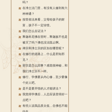
吗？
在净土法门里，有没有人修到有六
种神通？
按世俗法来看，父母给孩子的财
富，孩子不一定珍惜。
我们怎么去证法？
释迦牟尼佛在世时，释迦族不也是
被灭了吗？佛也没法阻止啊。
禅宗和净土宗的区别在哪里呢？
在修行的道路上，什么是邪知邪
见？
密宗是怎么回事？感觉很神秘，和
我们净土宗不一样。
修行、学佛要从内心修，至少要像
个好人吧。
是不是要开悟的人才能讲法？
我觉得学佛后，人总应该变得好一
点吧？
有些人说我品质太低，念佛也不能
往生。