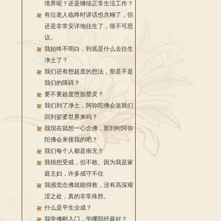
境界呢？还是继续正常生活工作？
有位老人临终时讲话也含糊了，但
还是非常安详地往生了，很不可思
议。
我始终不明白，到底是什么去往生
净土了？
我们还有想超度的想法，那是不是
我们的障碍？
要不要超度堕胎婴灵？
我们到了净土，阿弥陀佛会派我们
回到娑婆世界来吗？
我现在就想一心念佛，那到时阿弥
陀佛会来接我的吧？
我们每个人都是南无？
我很想受戒，但不敢。因为我是家
庭主妇，许多戒守不住
我感觉念佛就能得救，没有高深艰
涩之处，真的非常殊胜。
什么是平生业成？
我学佛刚入门，学哪部经最好？