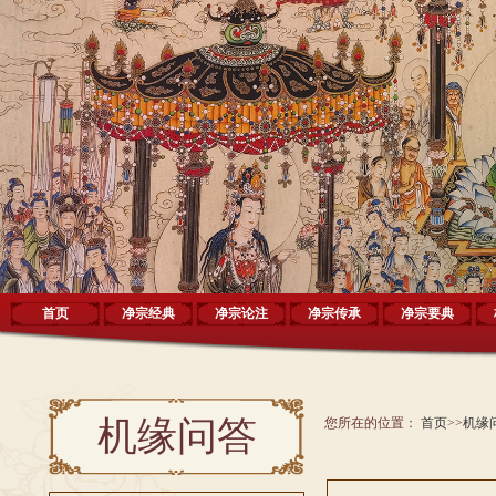
首页
净宗经典
净宗论注
净宗传承
净宗要典
机缘问答
您所在的位置：
首页
>>
机缘