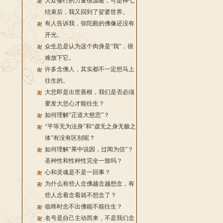
大众修行的力量很温暖，可是禅七
结束后，我又回到了娑婆世界。
有人告诉我，弥陀殿的佛像还没有
开光。
众生总是认为这个肉身是“我”，很
难放下它。
许多念佛人，其实都不一定想马上
往生的。
大悲即是出世善根，我们是否必须
要发大悲心才能往生？
如何理解“正道大慈悲”？
“平等无为法身”和“虚无之身无极之
体”有没有区别呢？
如何理解“果中说因，过闻为信”？
圣种性和性种性完全一致吗？
心和灵魂是不是一回事？
为什么有些人念佛越念越想念，有
些人念着念着就不想念了？
临终时念不出佛能不能往生？
名号是自己主动而来，不是我们念