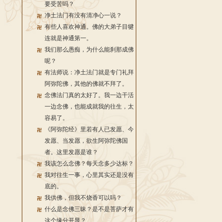
要受苦吗？
净土法门有没有清净心一说？
有些人喜欢神通。佛的大弟子目犍
连就是神通第一。
我们那么愚痴，为什么能刹那成佛
呢？
有法师说：净土法门就是专门礼拜
阿弥陀佛，其他的佛就不拜了。
念佛法门真的太好了。我一边干活
一边念佛，也能成就我的往生，太
容易了。
《阿弥陀经》里若有人已发愿、今
发愿、当发愿，欲生阿弥陀佛国
者。这里发愿是谁？
我该怎么念佛？每天念多少达标？
我对往生一事，心里其实还是没有
底的。
我供佛，但我不烧香可以吗？
什么是念佛三昧？是不是菩萨才有
这个缘分开显？