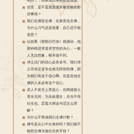
明白了，但表现出来的还是我慢。
信受，是不是就是抛弃修资粮的那
些事情？
我们在佛堂念佛，在家里也念佛，
为什么习气还是很重，自己还不能
觉照？
以前看《密勒日巴传》很感动，他
那种精进求道求空性的决心，一般
人无法想象，根本做不到。
净土法门的信心必具名号。我们净
土宗肯定是专念南无阿弥陀佛，因
为我们有这个信心啊。但是其他念
佛的人未必有这个信心。
若人不发无上菩提心，但闻彼国土
受乐无间，为乐故愿生，亦当不得
往生也。昙鸾大师这句话怎么理
解？
为什么不赞成我们念佛计数？
佛号是从心中出来的吗？我们能不
能把念佛当做往生的手段？