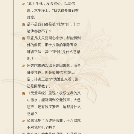
“真为生死，发菩提心。以深信
愿，求生净土。”我觉得要做到有
难度。
是不是我们都是被“唯除”的，十方
诸佛都救不了？
罪恶凡夫只要回心念佛，都能得到
佛的救度。那十八愿的唯除五逆，
诽谤正法，其中“唯除”是什么意思
呢？
阿弥陀佛的宏愿不是因果教，而是
佛要救你。但是如果把“唯除五
逆，诽谤正法”作为遮止来看，那
还是因果教了。
《无量寿经》里说：极乐世界的八
功德水，能听闻到空无我声，大慈
悲声，还有波罗蜜声，这都是什么
意思？
如果我犯了五逆谤法罪，十八愿就
不对我的机了吗？