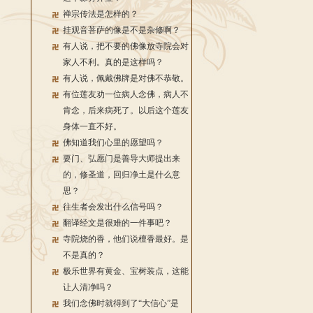
禅宗传法是怎样的？
挂观音菩萨的像是不是杂修啊？
有人说，把不要的佛像放寺院会对
家人不利。真的是这样吗？
有人说，佩戴佛牌是对佛不恭敬。
有位莲友劝一位病人念佛，病人不
肯念，后来病死了。以后这个莲友
身体一直不好。
佛知道我们心里的愿望吗？
要门、弘愿门是善导大师提出来
的，修圣道，回归净土是什么意
思？
往生者会发出什么信号吗？
翻译经文是很难的一件事吧？
寺院烧的香，他们说檀香最好。是
不是真的？
极乐世界有黄金、宝树装点，这能
让人清净吗？
我们念佛时就得到了“大信心”是