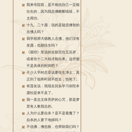
我来寺院前，是不相信自己一定能
往生的，因为我念佛断断续续，不
太用功。
十九、二十愿，说的是疑惑佛智的
念佛人吗？
我学祖师大德教人念佛，他们没有
发愿，也能往生吗？
《观经》里说的在胎宫住五百岁，
或者住十二大劫才能出来。这些都
不是具体的时间吧？
不少人平时总是说要往生净土，真
正到了临终时就不想走，怕死了。
有莲友说：我现在回头学习弥陀本
愿怕是来不及了。
我一直念文殊菩萨的心咒，那是梦
里有人教我念的。
人为什么要自杀？是不是着魔了？
自杀的人要下地狱吗？
不信佛，佛也救，也帮助我们吗？