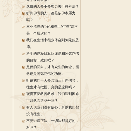
念佛的人要不要努力去行持善法？
听到佛号的人，都是依佛本愿力
吗？
三业清净的“净”和净土的“净”是不
是一个层次的？
我们在生活中很少体会到弥陀的恩
德。
科学的终极目标应该是和阿弥陀佛
的目标一致的吧？
是佛的回向，才有众生的称念，能
念也是阿弥陀佛的功德。
听说我们一天要念满三万声佛号，
往生才有把握。真的是这样吗？
观音菩萨救苦救难，我们遇到困难
可以念菩萨圣号吗？
有人说我们没有信心，所以我们都
没有往生。
不要诽谤正法，一切法都是好的，
对吗？