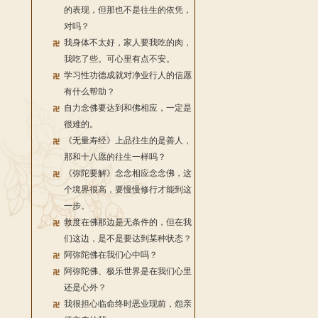
的表现，但那也不是往生的依凭，
对吗？
我身体不太好，家人要我吃的肉，
我吃了些。可心里有点不安。
学习性功德成就对净业行人的信愿
有什么帮助？
自力念佛要达到和佛相应，一定是
很难的。
《无量寿经》上品往生的是善人，
那和十八愿的往生一样吗？
《弥陀要解》念念相应念念佛，这
个境界很高，要慢慢修行才能到这
一步。
救度在佛那边是无条件的，但在我
们这边，是不是要达到某种状态？
阿弥陀佛在我们心中吗？
阿弥陀佛、极乐世界是在我们心里
还是心外？
我很担心临命终时恶业现前，怨亲