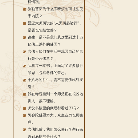
样情况。
弥勒菩萨为什么不断烦恼而往生兜
率内院？
昙鸾大师所说的“人天所起诸行”，
是否也包括世善？
往生，是不是我们从这里到达十万
亿佛土以外的佛国？
念佛人如何在生活中观照自己的言
行是否合佛意？
我看过一本书，上面写了许多修行
禁忌，包括念佛的禁忌。
十八愿的往生，需不需要佛临终接
引？
我在寺院看到一个师父正在很凶地
训人，很不理解。
师父书橱里的藏经都看过了吗？
阿弥陀佛愿力大，众生业力也厉害
啊。
念佛以后，我们怎么修行？杂行杂
善到底指的是什么？