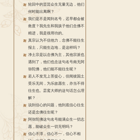
轮回中的芸芸众生无量无边，他们
何时能出离啊？
我们是不是闻到名号，迟早都会被
救度？我先生和我孩子他们念佛不
精进，我是很用功的。
真宗认为不信他力，念佛不能往生
报土，只能生边地，是这样吗？
净土宗是以念佛为主，其他宗派也
遇到了，他们也念这句名号南无阿
弥陀佛，他们能不能往生呢？
若人不发无上菩提心，但闻彼国土
受乐无间，为乐故愿生，亦当不得
往生也。昙鸾大师的这句话怎么理
解？
说到信心的问题，他到底信心往生
还是念佛往生呢？
阿弥陀佛这句名号能满众生一切志
愿，能破众生一切无明吗？
信心不淳，信心不一，信心不相