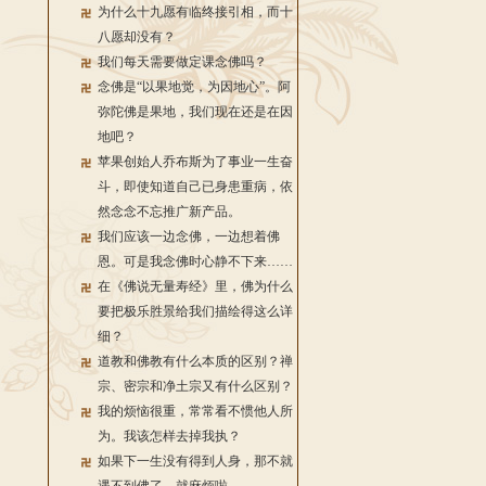
为什么十九愿有临终接引相，而十
八愿却没有？
我们每天需要做定课念佛吗？
念佛是“以果地觉，为因地心”。阿
弥陀佛是果地，我们现在还是在因
地吧？
苹果创始人乔布斯为了事业一生奋
斗，即使知道自己已身患重病，依
然念念不忘推广新产品。
我们应该一边念佛，一边想着佛
恩。可是我念佛时心静不下来……
在《佛说无量寿经》里，佛为什么
要把极乐胜景给我们描绘得这么详
细？
道教和佛教有什么本质的区别？禅
宗、密宗和净土宗又有什么区别？
我的烦恼很重，常常看不惯他人所
为。我该怎样去掉我执？
如果下一生没有得到人身，那不就