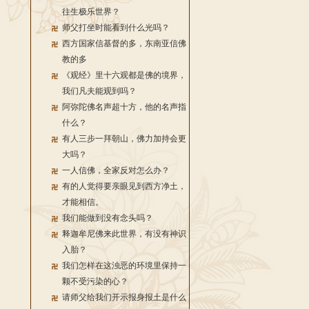
往生极乐世界？
师父打坐时能看到什么光吗？
西方国家信基督的多，东南亚信佛
教的多
《观经》里十六观都是佛的境界，
我们凡夫能观到吗？
阿弥陀佛名声超十方，他的名声指
什么？
有人三步一拜朝山，佛力加持会更
大吗？
一人信佛，全家反对怎么办？
有的人觉得要亲眼见到西方净土，
才能相信。
我们能做到没有念头吗？
释迦牟尼佛来此世界，有没有神识
入胎？
我们怎样在这浊恶的环境里保持一
颗不受污染的心？
请师父给我们开示报身报土是什么