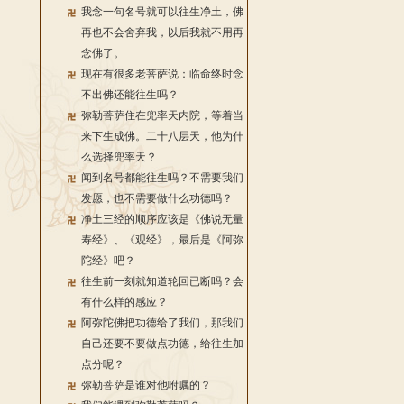
我念一句名号就可以往生净土，佛
再也不会舍弃我，以后我就不用再
念佛了。
现在有很多老菩萨说：临命终时念
不出佛还能往生吗？
弥勒菩萨住在兜率天内院，等着当
来下生成佛。二十八层天，他为什
么选择兜率天？
闻到名号都能往生吗？不需要我们
发愿，也不需要做什么功德吗？
净土三经的顺序应该是《佛说无量
寿经》、《观经》，最后是《阿弥
陀经》吧？
往生前一刻就知道轮回已断吗？会
有什么样的感应？
阿弥陀佛把功德给了我们，那我们
自己还要不要做点功德，给往生加
点分呢？
弥勒菩萨是谁对他咐嘱的？