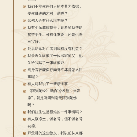
我们不能依任何人的本典为依据，
要依佛讲的才对，是吗？
念佛人会有什么境界呢？
我有个亲戚搞慈善，她希望我帮助
贫苦学生。可有莲友说，还是供养
三宝好。
死后助念对亡者到底有没有利益？
我最近又皈依了一位出家师父，他
又给我写了一张皈依证。
肉身菩萨能保存肉身不坏是怎么回
事呢？
有人对我说了一些烦恼事……
《阿弥陀经》里的“今发愿，当发
愿”，就是听闻到南无阿弥陀佛
吗？
我们往生也是很难的一件事情吗？
有人谈净土，谈名号，但不谈名号
功德。
师父讲的这些教义，我以前从来都