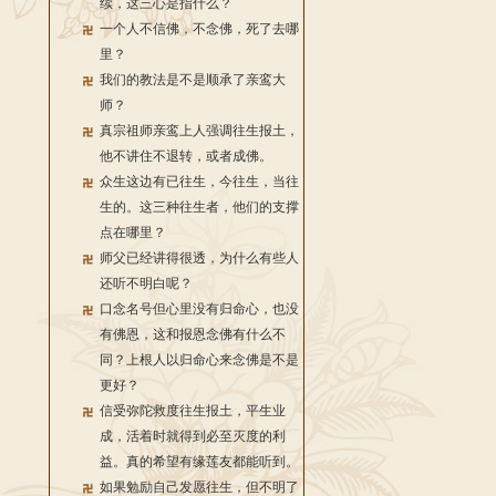
续，这三心是指什么？
一个人不信佛，不念佛，死了去哪
里？
我们的教法是不是顺承了亲鸾大
师？
真宗祖师亲鸾上人强调往生报土，
他不讲住不退转，或者成佛。
众生这边有已往生，今往生，当往
生的。这三种往生者，他们的支撑
点在哪里？
师父已经讲得很透，为什么有些人
还听不明白呢？
口念名号但心里没有归命心，也没
有佛恩，这和报恩念佛有什么不
同？上根人以归命心来念佛是不是
更好？
信受弥陀救度往生报土，平生业
成，活着时就得到必至灭度的利
益。真的希望有缘莲友都能听到。
如果勉励自己发愿往生，但不明了