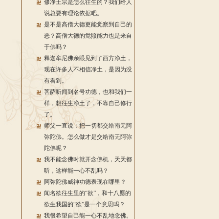
修净土宗是怎么往生的？我们给人
说总要有理论依据吧。
是不是高僧大德更能觉察到自己的
恶？高僧大德的觉照能力也是来自
于佛吗？
释迦牟尼佛亲眼见到了西方净土，
现在许多人不相信净土，是因为没
有看到。
菩萨听闻到名号功德，也和我们一
样，想往生净土了，不靠自己修行
了。
师父一直说：把一切都交给南无阿
弥陀佛。怎么做才是交给南无阿弥
陀佛呢？
我不能念佛时就开念佛机，天天都
听，这样能一心不乱吗？
阿弥陀佛威神功德表现在哪里？
闻名欲往生里的“欲”，和十八愿的
欲生我国的“欲”是一个意思吗？
我很希望自己能一心不乱地念佛。