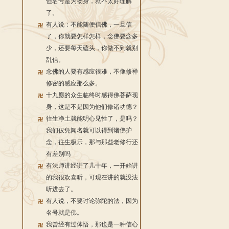
但名号是为物身，就不太好理解
了。
有人说：不能随便信佛，一旦信
了，你就要怎样怎样，念佛要念多
少，还要每天磕头，你做不到就别
乱信。
念佛的人要有感应很难，不像修禅
修密的感应那么多。
十九愿的众生临终时感得佛菩萨现
身，这是不是因为他们修诸功德？
往生净土就能明心见性了，是吗？
我们仅凭闻名就可以得到诸佛护
念，往生极乐，那与那些老修行还
有差别吗
有法师讲经讲了几十年，一开始讲
的我很欢喜听，可现在讲的就没法
听进去了。
有人说，不要讨论弥陀的法，因为
名号就是佛。
我曾经有过体悟，那也是一种信心