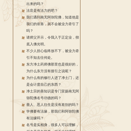
出来的吗？
法音是有法力的吧？
我们遇到南无阿弥陀佛，知道他是
我们的依靠，就不会被业力牵引了
吗？
请师父开示，令我入于正定业，彻
底入佛光明。
不少人担心临终放不下，被业力牵
引不知去往何处。
东方净土药师佛那里也是很好的，
为什么东方没有接引之说呢？
为什么有的修行人进了净土门，还
是会计度自己的东西？
净土宗的善知识是专门宣扬南无阿
弥陀佛名号功德的吗？
善人、恶人往生是没有差别的吗？
学佛要有法缘，那我们和阿弥陀佛
有法缘吗？
名号是实相身，很多人可以理解，