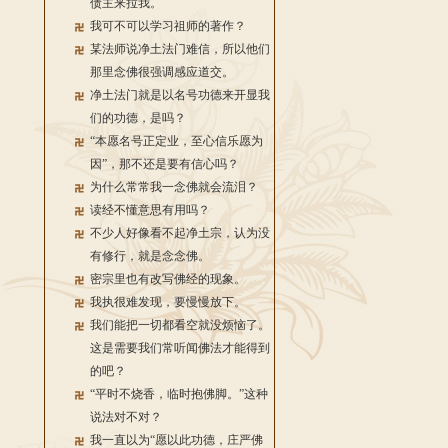
债主来拉我。
我可不可以学习祖师的著作？
某法师说净土法门难信，所以他们
那里念佛很强调感应道交。
净土法门就是以名号功德来开显我
们的功德，是吗？
“本愿名号正定业，至心信乐愿为
因”，那不还是要有信心吗？
为什么常常我一念佛就会流泪？
读经不懂意思有用吗？
不少人好像看不起净土宗，认为没
有修行，就是念念佛。
密宗里也有改写佛经的现象。
我执很难发现，要慢慢放下。
我们能把一切都看空就没烦恼了。
这是需要我们常听闻佛法才能得到
的吧？
“平时不烧香，临时抱佛脚。”这种
说法对不对？
我一直以为“愿以此功德，庄严佛