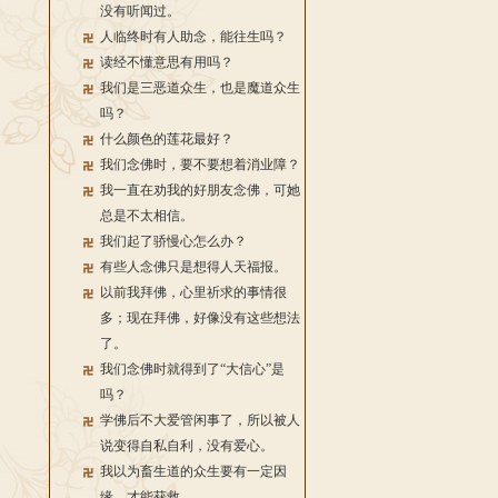
没有听闻过。
人临终时有人助念，能往生吗？
读经不懂意思有用吗？
我们是三恶道众生，也是魔道众生
吗？
什么颜色的莲花最好？
我们念佛时，要不要想着消业障？
我一直在劝我的好朋友念佛，可她
总是不太相信。
我们起了骄慢心怎么办？
有些人念佛只是想得人天福报。
以前我拜佛，心里祈求的事情很
多；现在拜佛，好像没有这些想法
了。
我们念佛时就得到了“大信心”是
吗？
学佛后不大爱管闲事了，所以被人
说变得自私自利，没有爱心。
我以为畜生道的众生要有一定因
缘，才能获救。