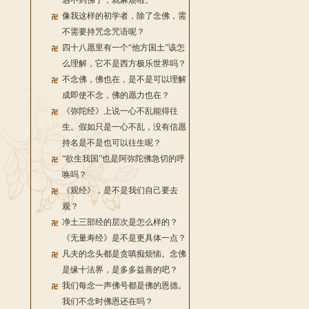
遇不到佛了，就麻烦啦。
像我这样的初学者，除了念佛，需
不需要持咒念咒语呢？
四十八愿里有一个“他方国土”该怎
么理解，它不是西方极乐世界吗？
不念佛，佛也在，是不是可以理解
成即使不念，佛的愿力也在？
《弥陀经》上说一心不乱能得往
生。假如只是一心不乱，没有信愿
持名是不是也可以往生呢？
“欲生我国”也是阿弥陀佛急切的呼
唤吗？
《观经》，是不是我们自己要去
观？
净土三部经的层次是怎么样的？
《无量寿经》是不是更具体一点？
凡夫的念头都是贪嗔痴烦恼。念佛
是缘十法界，是多多益善的吧？
我们每念一声佛号都是佛的恩德。
我们不念时佛恩还在吗？