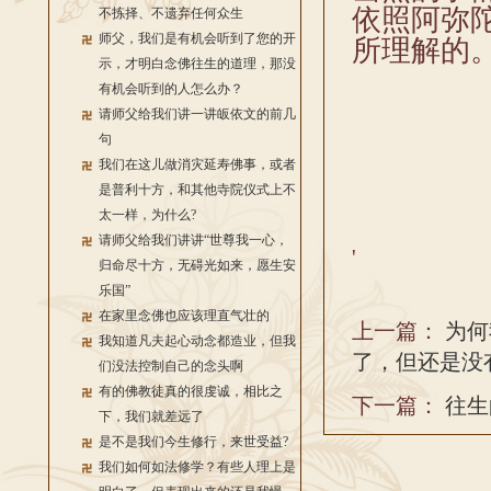
依照阿弥
不拣择、不遗弃任何众生
师父，我们是有机会听到了您的开
所理解的
示，才明白念佛往生的道理，那没
有机会听到的人怎么办？
请师父给我们讲一讲皈依文的前几
句
我们在这儿做消灾延寿佛事，或者
是普利十方，和其他寺院仪式上不
太一样，为什么?
请师父给我们讲讲“世尊我一心，
'
归命尽十方，无碍光如来，愿生安
乐国”
在家里念佛也应该理直气壮的
上一篇：
为何
我知道凡夫起心动念都造业，但我
了，但还是没
们没法控制自己的念头啊
有的佛教徒真的很虔诚，相比之
下一篇：
往生
下，我们就差远了
是不是我们今生修行，来世受益?
我们如何如法修学？有些人理上是