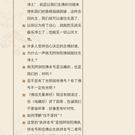
净土”，就是以我们念佛的功德来
增长我们的善根福德因缘，这样念
回向文，我们就可以遂往生愿了。
以前以为有了信心，就能想见就见
极乐净土了，也能见一切山河大
地。
许多人觉得信心决定的念佛好难。
为什么一声南无阿弥陀佛就能往生
净土？
南无阿弥陀佛名号是法藏的，也是
我们的，对吗？
是不是有了光明就有佛号？有了佛
号不一定有光明？
《佛说无量寿经》我没有细读过，
但《地藏经》讲了因果，告诫我们
不要做坏事，好像更有针对性。
如何理解“住不退转”？
这里的“执持名号”是指阿弥陀佛执
持名号和念佛众生执持名号二者同