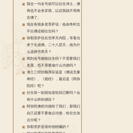
我念一句名号就可以往生净土，佛
再也不会舍弃我，以后我就不用再
念佛了。
现在有很多老菩萨说：临命终时念
不出佛还能往生吗？
弥勒菩萨住在兜率天内院，等着当
来下生成佛。二十八层天，他为什
么选择兜率天？
闻到名号都能往生吗？不需要我们
发愿，也不需要做什么功德吗？
净土三经的顺序应该是《佛说无量
寿经》、《观经》，最后是《阿弥
陀经》吧？
往生前一刻就知道轮回已断吗？会
有什么样的感应？
阿弥陀佛把功德给了我们，那我们
自己还要不要做点功德，给往生加
点分呢？
弥勒菩萨是谁对他咐嘱的？