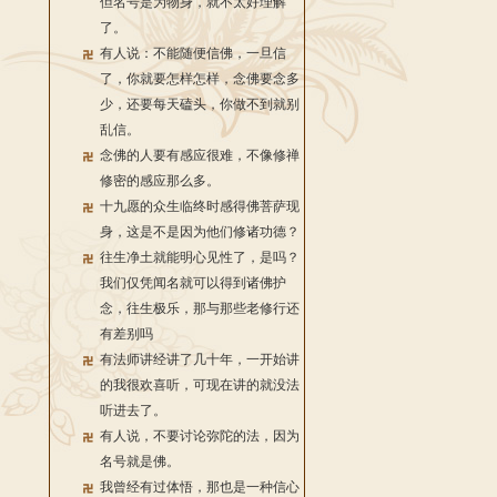
但名号是为物身，就不太好理解
了。
有人说：不能随便信佛，一旦信
了，你就要怎样怎样，念佛要念多
少，还要每天磕头，你做不到就别
乱信。
念佛的人要有感应很难，不像修禅
修密的感应那么多。
十九愿的众生临终时感得佛菩萨现
身，这是不是因为他们修诸功德？
往生净土就能明心见性了，是吗？
我们仅凭闻名就可以得到诸佛护
念，往生极乐，那与那些老修行还
有差别吗
有法师讲经讲了几十年，一开始讲
的我很欢喜听，可现在讲的就没法
听进去了。
有人说，不要讨论弥陀的法，因为
名号就是佛。
我曾经有过体悟，那也是一种信心