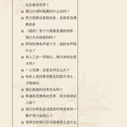
往生极乐世界？
师父打坐时能看到什么光吗？
西方国家信基督的多，东南亚信佛
教的多
《观经》里十六观都是佛的境界，
我们凡夫能观到吗？
阿弥陀佛名声超十方，他的名声指
什么？
有人三步一拜朝山，佛力加持会更
大吗？
一人信佛，全家反对怎么办？
有的人觉得要亲眼见到西方净土，
才能相信。
我们能做到没有念头吗？
释迦牟尼佛来此世界，有没有神识
入胎？
我们怎样在这浊恶的环境里保持一
颗不受污染的心？
请师父给我们开示报身报土是什么