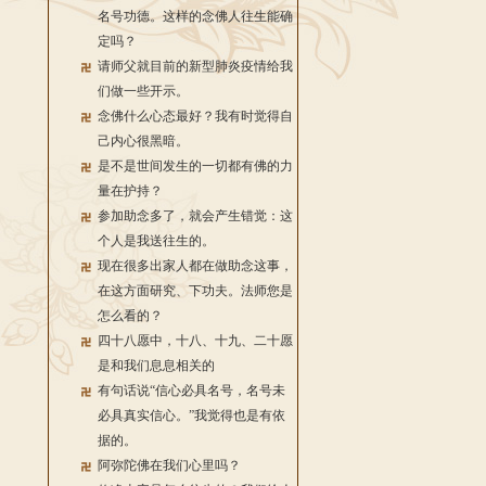
名号功德。这样的念佛人往生能确
定吗？
请师父就目前的新型肺炎疫情给我
们做一些开示。
念佛什么心态最好？我有时觉得自
己内心很黑暗。
是不是世间发生的一切都有佛的力
量在护持？
参加助念多了，就会产生错觉：这
个人是我送往生的。
现在很多出家人都在做助念这事，
在这方面研究、下功夫。法师您是
怎么看的？
四十八愿中，十八、十九、二十愿
是和我们息息相关的
有句话说“信心必具名号，名号未
必具真实信心。”我觉得也是有依
据的。
阿弥陀佛在我们心里吗？