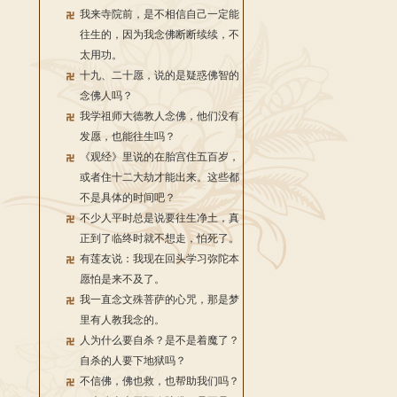
我来寺院前，是不相信自己一定能
往生的，因为我念佛断断续续，不
太用功。
十九、二十愿，说的是疑惑佛智的
念佛人吗？
我学祖师大德教人念佛，他们没有
发愿，也能往生吗？
《观经》里说的在胎宫住五百岁，
或者住十二大劫才能出来。这些都
不是具体的时间吧？
不少人平时总是说要往生净土，真
正到了临终时就不想走，怕死了。
有莲友说：我现在回头学习弥陀本
愿怕是来不及了。
我一直念文殊菩萨的心咒，那是梦
里有人教我念的。
人为什么要自杀？是不是着魔了？
自杀的人要下地狱吗？
不信佛，佛也救，也帮助我们吗？