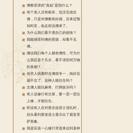
佛教里讲的“真如”是指什么？
有个老人没有皈依，也没见他念
佛，只是对佛教有好感，后来还预
知时至，临走前说佛来了。
为什么我们看不透自己的烦恼？
我能感受到佛的恩德，却看不见
佛。
佛说我们每个人都有佛性，可为什
么我还是个凡夫，看不清世间万物
的真相？
有些人病重时念佛很专一，病好后
就不念了。这种人能往生吗？
念佛人能玩麻将、打牌娱乐吗？
有人说修行有次第，要一层一层往
上修，才能往生。
听说有人在对黄念祖居士顶礼时，
抬头看到黄老居士显示出了观音菩
萨形象。
我是应该一心修行求道来达到某种