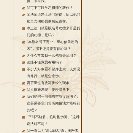
债主来拉我。
我可不可以学习祖师的著作？
某法师说净土法门难信，所以他们
那里念佛很强调感应道交。
净土法门就是以名号功德来开显我
们的功德，是吗？
“本愿名号正定业，至心信乐愿为
因”，那不还是要有信心吗？
为什么常常我一念佛就会流泪？
读经不懂意思有用吗？
不少人好像看不起净土宗，认为没
有修行，就是念念佛。
密宗里也有改写佛经的现象。
我执很难发现，要慢慢放下。
我们能把一切都看空就没烦恼了。
这是需要我们常听闻佛法才能得到
的吧？
“平时不烧香，临时抱佛脚。”这种
说法对不对？
我一直以为“愿以此功德，庄严佛