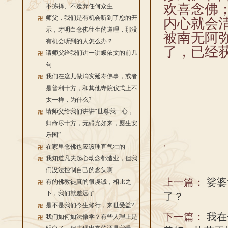
欢喜念佛
不拣择、不遗弃任何众生
师父，我们是有机会听到了您的开
内心就会
示，才明白念佛往生的道理，那没
被南无阿
有机会听到的人怎么办？
了，已经
请师父给我们讲一讲皈依文的前几
句
我们在这儿做消灾延寿佛事，或者
是普利十方，和其他寺院仪式上不
太一样，为什么?
请师父给我们讲讲“世尊我一心，
归命尽十方，无碍光如来，愿生安
乐国”
'
在家里念佛也应该理直气壮的
我知道凡夫起心动念都造业，但我
们没法控制自己的念头啊
上一篇：
娑婆
有的佛教徒真的很虔诚，相比之
下，我们就差远了
了？
是不是我们今生修行，来世受益?
下一篇：
我在
我们如何如法修学？有些人理上是