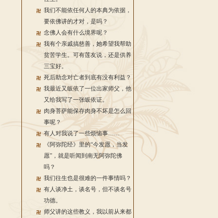
我们不能依任何人的本典为依据，
要依佛讲的才对，是吗？
念佛人会有什么境界呢？
我有个亲戚搞慈善，她希望我帮助
贫苦学生。可有莲友说，还是供养
三宝好。
死后助念对亡者到底有没有利益？
我最近又皈依了一位出家师父，他
又给我写了一张皈依证。
肉身菩萨能保存肉身不坏是怎么回
事呢？
有人对我说了一些烦恼事……
《阿弥陀经》里的“今发愿，当发
愿”，就是听闻到南无阿弥陀佛
吗？
我们往生也是很难的一件事情吗？
有人谈净土，谈名号，但不谈名号
功德。
师父讲的这些教义，我以前从来都