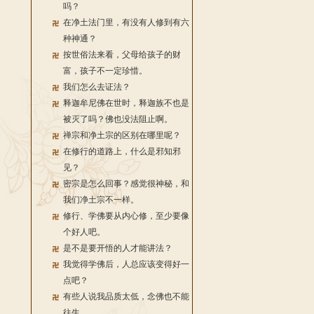
吗？
在净土法门里，有没有人修到有六
种神通？
按世俗法来看，父母给孩子的财
富，孩子不一定珍惜。
我们怎么去证法？
释迦牟尼佛在世时，释迦族不也是
被灭了吗？佛也没法阻止啊。
禅宗和净土宗的区别在哪里呢？
在修行的道路上，什么是邪知邪
见？
密宗是怎么回事？感觉很神秘，和
我们净土宗不一样。
修行、学佛要从内心修，至少要像
个好人吧。
是不是要开悟的人才能讲法？
我觉得学佛后，人总应该变得好一
点吧？
有些人说我品质太低，念佛也不能
往生。