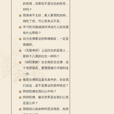
的表现，但那也不是往生的依凭，
对吗？
我身体不太好，家人要我吃的肉，
我吃了些。可心里有点不安。
学习性功德成就对净业行人的信愿
有什么帮助？
自力念佛要达到和佛相应，一定是
很难的。
《无量寿经》上品往生的是善人，
那和十八愿的往生一样吗？
《弥陀要解》念念相应念念佛，这
个境界很高，要慢慢修行才能到这
一步。
救度在佛那边是无条件的，但在我
们这边，是不是要达到某种状态？
阿弥陀佛在我们心中吗？
阿弥陀佛、极乐世界是在我们心里
还是心外？
我很担心临命终时恶业现前，怨亲