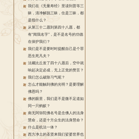
我们在《无量寿经》里读到普等三
昧，清净解脱三昧，住是三昧，都
是指什么？
从第三十二愿到第四十八愿，都
有“闻我名字”，是不是名号的功德
在保护我们？
我们是不是要时时提醒自己是个罪
恶生死凡夫？
法藏比丘发了四十八愿后，空中就
响起决定必成，无上正觉的赞言？
我们怎么破除习气呢？
怎么才能触到佛的光明？是要理解
佛恩吗？
佛的眼里，我们是不是微不足道如
同一只蚂蚁？
南无阿弥陀佛名号是念佛人的法身
慧命，还是十方众生的法身慧命？
什么是机法一体？
西方净土的圣贤来我们娑婆世界也