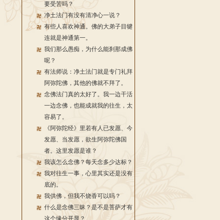
要受苦吗？
净土法门有没有清净心一说？
有些人喜欢神通。佛的大弟子目犍
连就是神通第一。
我们那么愚痴，为什么能刹那成佛
呢？
有法师说：净土法门就是专门礼拜
阿弥陀佛，其他的佛就不拜了。
念佛法门真的太好了。我一边干活
一边念佛，也能成就我的往生，太
容易了。
《阿弥陀经》里若有人已发愿、今
发愿、当发愿，欲生阿弥陀佛国
者。这里发愿是谁？
我该怎么念佛？每天念多少达标？
我对往生一事，心里其实还是没有
底的。
我供佛，但我不烧香可以吗？
什么是念佛三昧？是不是菩萨才有
这个缘分开显？