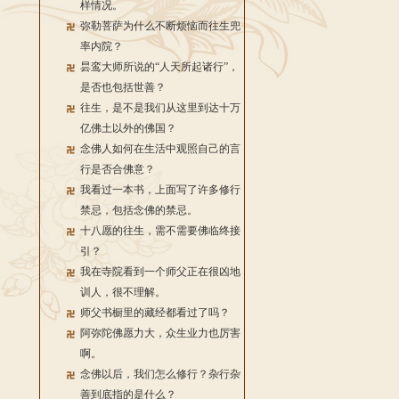
样情况。
弥勒菩萨为什么不断烦恼而往生兜
率内院？
昙鸾大师所说的“人天所起诸行”，
是否也包括世善？
往生，是不是我们从这里到达十万
亿佛土以外的佛国？
念佛人如何在生活中观照自己的言
行是否合佛意？
我看过一本书，上面写了许多修行
禁忌，包括念佛的禁忌。
十八愿的往生，需不需要佛临终接
引？
我在寺院看到一个师父正在很凶地
训人，很不理解。
师父书橱里的藏经都看过了吗？
阿弥陀佛愿力大，众生业力也厉害
啊。
念佛以后，我们怎么修行？杂行杂
善到底指的是什么？