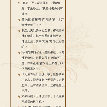
“真为生死，发菩提心。以深信
愿，求生净土。”我觉得要做到有
难度。
是不是我们都是被“唯除”的，十方
诸佛都救不了？
罪恶凡夫只要回心念佛，都能得到
佛的救度。那十八愿的唯除五逆，
诽谤正法，其中“唯除”是什么意思
呢？
阿弥陀佛的宏愿不是因果教，而是
佛要救你。但是如果把“唯除五
逆，诽谤正法”作为遮止来看，那
还是因果教了。
《无量寿经》里说：极乐世界的八
功德水，能听闻到空无我声，大慈
悲声，还有波罗蜜声，这都是什么
意思？
如果我犯了五逆谤法罪，十八愿就
不对我的机了吗？