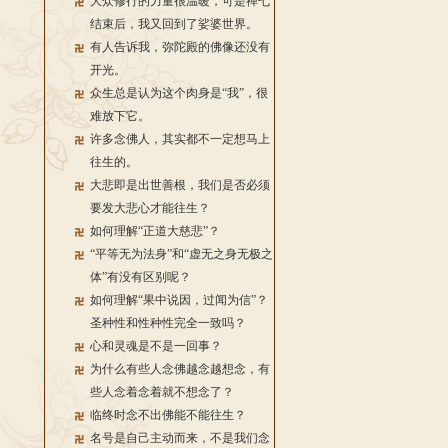
大众修行的力量很温暖，可是禅七
结束后，我又回到了娑婆世界。
有人告诉我，弥陀殿的佛像还没有
开光。
众生总是认为这个肉身是“我”，很
难放下它。
许多念佛人，其实都不一定想马上
往生的。
大悲即是出世善根，我们是否必须
要发大悲心才能往生？
如何理解“正道大慈悲”？
“平等无为法身”和“虚无之身无极之
体”有没有区别呢？
如何理解“果中说因，过闻为信”？
圣种性和性种性完全一致吗？
心和灵魂是不是一回事？
为什么有些人念佛越念越想念，有
些人念着念着就不想念了？
临终时念不出佛能不能往生？
名号是自己主动而来，不是我们念