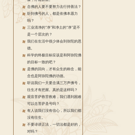
念佛的人要不要努力去行持善法？
听到佛号的人，都是依佛本愿力
吗？
三业清净的“净”和净土的“净”是不
是一个层次的？
我们在生活中很少体会到弥陀的恩
德。
科学的终极目标应该是和阿弥陀佛
的目标一致的吧？
是佛的回向，才有众生的称念，能
念也是阿弥陀佛的功德。
听说我们一天要念满三万声佛号，
往生才有把握。真的是这样吗？
观音菩萨救苦救难，我们遇到困难
可以念菩萨圣号吗？
有人说我们没有信心，所以我们都
没有往生。
不要诽谤正法，一切法都是好的，
对吗？