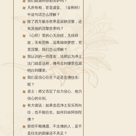
我们能遇到弥勒菩萨吗？
凡所有相，皆是虚妄。《金刚经》
中这句话怎么理解？
除了西方极乐世界是寂静涅槃，还
有其他的涅槃世界吗？
《心经》里的心无挂碍，无挂碍
故，无有恐怖，远离颠倒梦想，究
竟涅槃。我们怎么理解？
我认识的一些莲友，法师以为净土
法门就是这样，佛号念到哪里也就
明白到哪里。
我们是信心往生？还是念佛往生
呢？
居士：师父否定了自力信心、他力
信心的分别。
有大德说：如果贪恋净土安乐而向
往，也不能往生。如何归命阿弥陀
佛？
那些不顺佛愿、不念佛的人，是不
是往生的因缘还不具足？