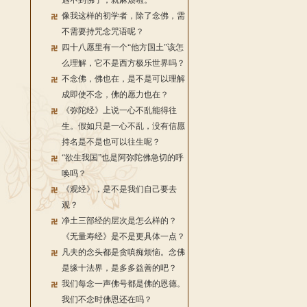
遇不到佛了，就麻烦啦。
像我这样的初学者，除了念佛，需
不需要持咒念咒语呢？
四十八愿里有一个“他方国土”该怎
么理解，它不是西方极乐世界吗？
不念佛，佛也在，是不是可以理解
成即使不念，佛的愿力也在？
《弥陀经》上说一心不乱能得往
生。假如只是一心不乱，没有信愿
持名是不是也可以往生呢？
“欲生我国”也是阿弥陀佛急切的呼
唤吗？
《观经》，是不是我们自己要去
观？
净土三部经的层次是怎么样的？
《无量寿经》是不是更具体一点？
凡夫的念头都是贪嗔痴烦恼。念佛
是缘十法界，是多多益善的吧？
我们每念一声佛号都是佛的恩德。
我们不念时佛恩还在吗？