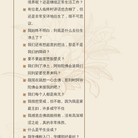
境界呢？还是继续正常生活工作？
有位老人临终时讲话也含糊了，但
还是非常安详地往生了，很不可思
议。
我始终不明白，到底是什么去往生
净土了？
我们还有想超度的想法，那是不是
我们的障碍？
要不要超度堕胎婴灵？
我们到了净土，阿弥陀佛会派我们
回到娑婆世界来吗？
我现在就想一心念佛，那到时阿弥
陀佛会来接我的吧？
我们每个人都是南无？
我很想受戒，但不敢。因为我是家
庭主妇，许多戒守不住
我感觉念佛就能得救，没有高深艰
涩之处，真的非常殊胜。
什么是平生业成？
我学佛刚入门，学哪部经最好？