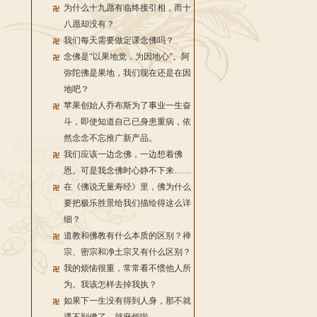
为什么十九愿有临终接引相，而十
八愿却没有？
我们每天需要做定课念佛吗？
念佛是“以果地觉，为因地心”。阿
弥陀佛是果地，我们现在还是在因
地吧？
苹果创始人乔布斯为了事业一生奋
斗，即使知道自己已身患重病，依
然念念不忘推广新产品。
我们应该一边念佛，一边想着佛
恩。可是我念佛时心静不下来……
在《佛说无量寿经》里，佛为什么
要把极乐胜景给我们描绘得这么详
细？
道教和佛教有什么本质的区别？禅
宗、密宗和净土宗又有什么区别？
我的烦恼很重，常常看不惯他人所
为。我该怎样去掉我执？
如果下一生没有得到人身，那不就