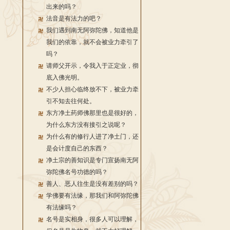
出来的吗？
法音是有法力的吧？
我们遇到南无阿弥陀佛，知道他是
我们的依靠，就不会被业力牵引了
吗？
请师父开示，令我入于正定业，彻
底入佛光明。
不少人担心临终放不下，被业力牵
引不知去往何处。
东方净土药师佛那里也是很好的，
为什么东方没有接引之说呢？
为什么有的修行人进了净土门，还
是会计度自己的东西？
净土宗的善知识是专门宣扬南无阿
弥陀佛名号功德的吗？
善人、恶人往生是没有差别的吗？
学佛要有法缘，那我们和阿弥陀佛
有法缘吗？
名号是实相身，很多人可以理解，