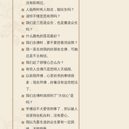
没有听闻过。
人临终时有人助念，能往生吗？
读经不懂意思有用吗？
我们是三恶道众生，也是魔道众生
吗？
什么颜色的莲花最好？
我们念佛时，要不要想着消业障？
我一直在劝我的好朋友念佛，可她
总是不太相信。
我们起了骄慢心怎么办？
有些人念佛只是想得人天福报。
以前我拜佛，心里祈求的事情很
多；现在拜佛，好像没有这些想法
了。
我们念佛时就得到了“大信心”是
吗？
学佛后不大爱管闲事了，所以被人
说变得自私自利，没有爱心。
我以为畜生道的众生要有一定因
缘，才能获救。