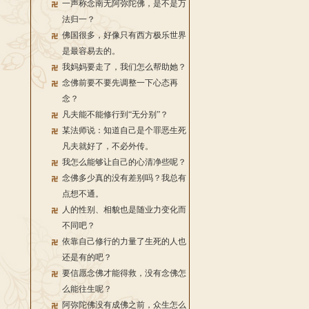
一声称念南无阿弥陀佛，是不是万
法归一？
佛国很多，好像只有西方极乐世界
是最容易去的。
我妈妈要走了，我们怎么帮助她？
念佛前要不要先调整一下心态再
念？
凡夫能不能修行到“无分别”？
某法师说：知道自己是个罪恶生死
凡夫就好了，不必外传。
我怎么能够让自己的心清净些呢？
念佛多少真的没有差别吗？我总有
点想不通。
人的性别、相貌也是随业力变化而
不同吧？
依靠自己修行的力量了生死的人也
还是有的吧？
要信愿念佛才能得救，没有念佛怎
么能往生呢？
阿弥陀佛没有成佛之前，众生怎么