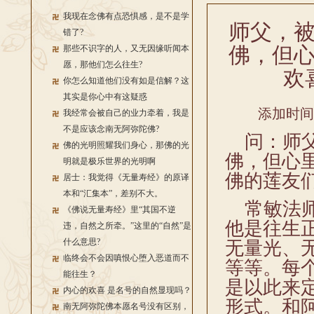
我现在念佛有点恐惧感，是不是学
师父，
错了?
佛，但
那些不识字的人，又无因缘听闻本
愿，那他们怎么往生?
欢
你怎么知道他们没有如是信解？这
其实是你心中有这疑惑
添加时间：2
我经常会被自己的业力牵着，我是
不是应该念南无阿弥陀佛?
问：师父
佛的光明照耀我们身心，那佛的光
佛，但心
明就是极乐世界的光明啊
佛的莲友
居士：我觉得《无量寿经》的原译
本和“汇集本”，差别不大。
常敏法师
《佛说无量寿经》里“其国不逆
他是往生
违，自然之所牵。”这里的“自然”是
什么意思?
无量光、
临终会不会因嗔恨心堕入恶道而不
等等。每
能往生？
是以此来
内心的欢喜 是名号的自然显现吗？
形式。和
南无阿弥陀佛本愿名号没有区别，