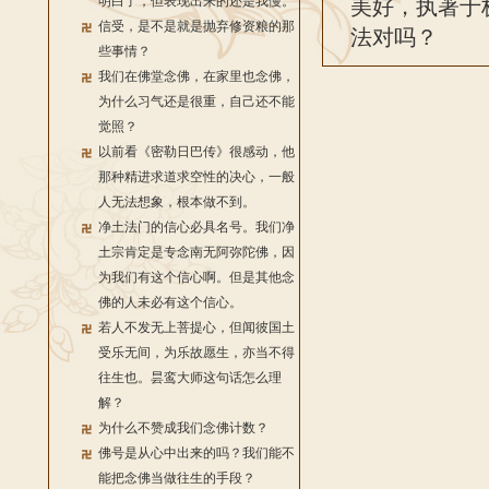
明白了，但表现出来的还是我慢。
美好，执著于
信受，是不是就是抛弃修资粮的那
法对吗？
些事情？
我们在佛堂念佛，在家里也念佛，
为什么习气还是很重，自己还不能
觉照？
以前看《密勒日巴传》很感动，他
那种精进求道求空性的决心，一般
人无法想象，根本做不到。
净土法门的信心必具名号。我们净
土宗肯定是专念南无阿弥陀佛，因
为我们有这个信心啊。但是其他念
佛的人未必有这个信心。
若人不发无上菩提心，但闻彼国土
受乐无间，为乐故愿生，亦当不得
往生也。昙鸾大师这句话怎么理
解？
为什么不赞成我们念佛计数？
佛号是从心中出来的吗？我们能不
能把念佛当做往生的手段？