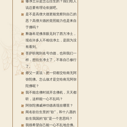
修净土宗是怎么往生的？我们给人
说总要有理论依据吧。
是不是高僧大德更能觉察到自己的
恶？高僧大德的觉照能力也是来自
于佛吗？
释迦牟尼佛亲眼见到了西方净土，
现在许多人不相信净土，是因为没
有看到。
菩萨听闻到名号功德，也和我们一
样，想往生净土了，不靠自己修行
了。
师父一直说：把一切都交给南无阿
弥陀佛。怎么做才是交给南无阿弥
陀佛呢？
我不能念佛时就开念佛机，天天都
听，这样能一心不乱吗？
阿弥陀佛威神功德表现在哪里？
闻名欲往生里的“欲”，和十八愿的
欲生我国的“欲”是一个意思吗？
我很希望自己能一心不乱地念佛。