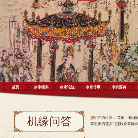
首页
净宗经典
净宗论注
净宗传承
净宗要典
机缘问答
您所在的位置：
首页
>>
机缘
喜念佛的莲友们那样欢喜踊