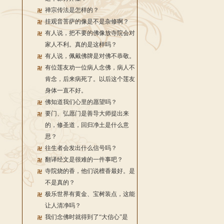
禅宗传法是怎样的？
挂观音菩萨的像是不是杂修啊？
有人说，把不要的佛像放寺院会对
家人不利。真的是这样吗？
有人说，佩戴佛牌是对佛不恭敬。
有位莲友劝一位病人念佛，病人不
肯念，后来病死了。以后这个莲友
身体一直不好。
佛知道我们心里的愿望吗？
要门、弘愿门是善导大师提出来
的，修圣道，回归净土是什么意
思？
往生者会发出什么信号吗？
翻译经文是很难的一件事吧？
寺院烧的香，他们说檀香最好。是
不是真的？
极乐世界有黄金、宝树装点，这能
让人清净吗？
我们念佛时就得到了“大信心”是