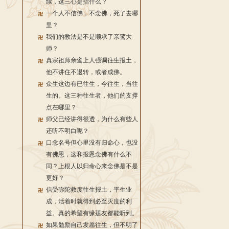
续，这三心是指什么？
一个人不信佛，不念佛，死了去哪
里？
我们的教法是不是顺承了亲鸾大
师？
真宗祖师亲鸾上人强调往生报土，
他不讲住不退转，或者成佛。
众生这边有已往生，今往生，当往
生的。这三种往生者，他们的支撑
点在哪里？
师父已经讲得很透，为什么有些人
还听不明白呢？
口念名号但心里没有归命心，也没
有佛恩，这和报恩念佛有什么不
同？上根人以归命心来念佛是不是
更好？
信受弥陀救度往生报土，平生业
成，活着时就得到必至灭度的利
益。真的希望有缘莲友都能听到。
如果勉励自己发愿往生，但不明了