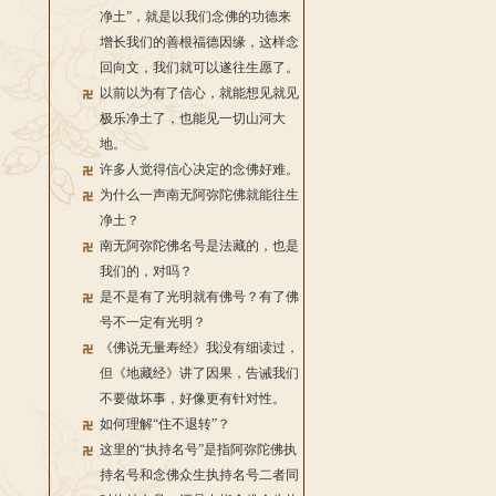
净土”，就是以我们念佛的功德来
增长我们的善根福德因缘，这样念
回向文，我们就可以遂往生愿了。
以前以为有了信心，就能想见就见
极乐净土了，也能见一切山河大
地。
许多人觉得信心决定的念佛好难。
为什么一声南无阿弥陀佛就能往生
净土？
南无阿弥陀佛名号是法藏的，也是
我们的，对吗？
是不是有了光明就有佛号？有了佛
号不一定有光明？
《佛说无量寿经》我没有细读过，
但《地藏经》讲了因果，告诫我们
不要做坏事，好像更有针对性。
如何理解“住不退转”？
这里的“执持名号”是指阿弥陀佛执
持名号和念佛众生执持名号二者同