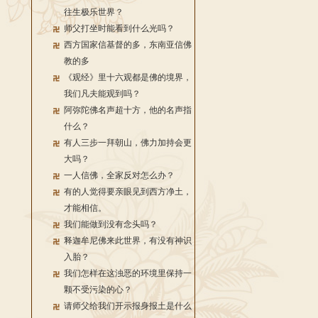
往生极乐世界？
师父打坐时能看到什么光吗？
西方国家信基督的多，东南亚信佛
教的多
《观经》里十六观都是佛的境界，
我们凡夫能观到吗？
阿弥陀佛名声超十方，他的名声指
什么？
有人三步一拜朝山，佛力加持会更
大吗？
一人信佛，全家反对怎么办？
有的人觉得要亲眼见到西方净土，
才能相信。
我们能做到没有念头吗？
释迦牟尼佛来此世界，有没有神识
入胎？
我们怎样在这浊恶的环境里保持一
颗不受污染的心？
请师父给我们开示报身报土是什么