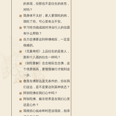
的表现，但那也不是往生的依凭，
对吗？
我身体不太好，家人要我吃的肉，
我吃了些。可心里有点不安。
学习性功德成就对净业行人的信愿
有什么帮助？
自力念佛要达到和佛相应，一定是
很难的。
《无量寿经》上品往生的是善人，
那和十八愿的往生一样吗？
《弥陀要解》念念相应念念佛，这
个境界很高，要慢慢修行才能到这
一步。
救度在佛那边是无条件的，但在我
们这边，是不是要达到某种状态？
阿弥陀佛在我们心中吗？
阿弥陀佛、极乐世界是在我们心里
还是心外？
我很担心临命终时恶业现前，怨亲