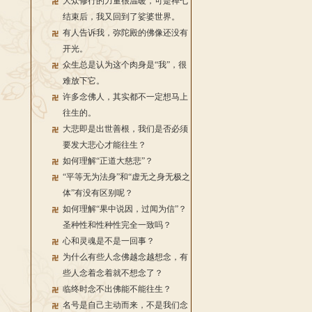
大众修行的力量很温暖，可是禅七
结束后，我又回到了娑婆世界。
有人告诉我，弥陀殿的佛像还没有
开光。
众生总是认为这个肉身是“我”，很
难放下它。
许多念佛人，其实都不一定想马上
往生的。
大悲即是出世善根，我们是否必须
要发大悲心才能往生？
如何理解“正道大慈悲”？
“平等无为法身”和“虚无之身无极之
体”有没有区别呢？
如何理解“果中说因，过闻为信”？
圣种性和性种性完全一致吗？
心和灵魂是不是一回事？
为什么有些人念佛越念越想念，有
些人念着念着就不想念了？
临终时念不出佛能不能往生？
名号是自己主动而来，不是我们念