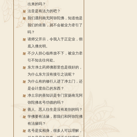
出来的吗？
法音是有法力的吧？
我们遇到南无阿弥陀佛，知道他是
我们的依靠，就不会被业力牵引了
吗？
请师父开示，令我入于正定业，彻
底入佛光明。
不少人担心临终放不下，被业力牵
引不知去往何处。
东方净土药师佛那里也是很好的，
为什么东方没有接引之说呢？
为什么有的修行人进了净土门，还
是会计度自己的东西？
净土宗的善知识是专门宣扬南无阿
弥陀佛名号功德的吗？
善人、恶人往生是没有差别的吗？
学佛要有法缘，那我们和阿弥陀佛
有法缘吗？
名号是实相身，很多人可以理解，