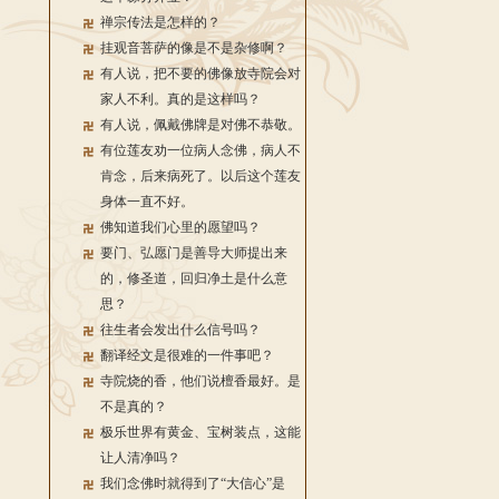
禅宗传法是怎样的？
挂观音菩萨的像是不是杂修啊？
有人说，把不要的佛像放寺院会对
家人不利。真的是这样吗？
有人说，佩戴佛牌是对佛不恭敬。
有位莲友劝一位病人念佛，病人不
肯念，后来病死了。以后这个莲友
身体一直不好。
佛知道我们心里的愿望吗？
要门、弘愿门是善导大师提出来
的，修圣道，回归净土是什么意
思？
往生者会发出什么信号吗？
翻译经文是很难的一件事吧？
寺院烧的香，他们说檀香最好。是
不是真的？
极乐世界有黄金、宝树装点，这能
让人清净吗？
我们念佛时就得到了“大信心”是