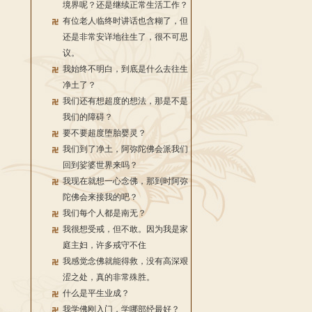
境界呢？还是继续正常生活工作？
有位老人临终时讲话也含糊了，但
还是非常安详地往生了，很不可思
议。
我始终不明白，到底是什么去往生
净土了？
我们还有想超度的想法，那是不是
我们的障碍？
要不要超度堕胎婴灵？
我们到了净土，阿弥陀佛会派我们
回到娑婆世界来吗？
我现在就想一心念佛，那到时阿弥
陀佛会来接我的吧？
我们每个人都是南无？
我很想受戒，但不敢。因为我是家
庭主妇，许多戒守不住
我感觉念佛就能得救，没有高深艰
涩之处，真的非常殊胜。
什么是平生业成？
我学佛刚入门，学哪部经最好？