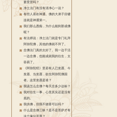
要受苦吗？
净土法门有没有清净心一说？
有些人喜欢神通。佛的大弟子目犍
连就是神通第一。
我们那么愚痴，为什么能刹那成佛
呢？
有法师说：净土法门就是专门礼拜
阿弥陀佛，其他的佛就不拜了。
念佛法门真的太好了。我一边干活
一边念佛，也能成就我的往生，太
容易了。
《阿弥陀经》里若有人已发愿、今
发愿、当发愿，欲生阿弥陀佛国
者。这里发愿是谁？
我该怎么念佛？每天念多少达标？
我对往生一事，心里其实还是没有
底的。
我供佛，但我不烧香可以吗？
什么是念佛三昧？是不是菩萨才有
这个缘分开显？