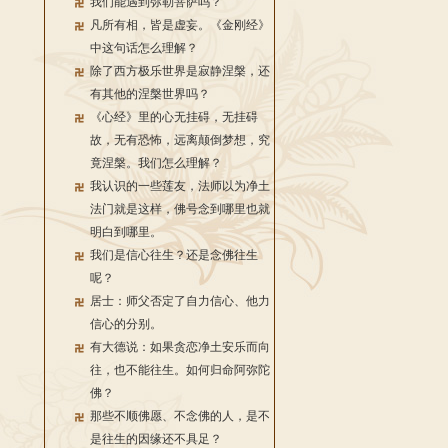
我们能遇到弥勒菩萨吗？
凡所有相，皆是虚妄。《金刚经》
中这句话怎么理解？
除了西方极乐世界是寂静涅槃，还
有其他的涅槃世界吗？
《心经》里的心无挂碍，无挂碍
故，无有恐怖，远离颠倒梦想，究
竟涅槃。我们怎么理解？
我认识的一些莲友，法师以为净土
法门就是这样，佛号念到哪里也就
明白到哪里。
我们是信心往生？还是念佛往生
呢？
居士：师父否定了自力信心、他力
信心的分别。
有大德说：如果贪恋净土安乐而向
往，也不能往生。如何归命阿弥陀
佛？
那些不顺佛愿、不念佛的人，是不
是往生的因缘还不具足？