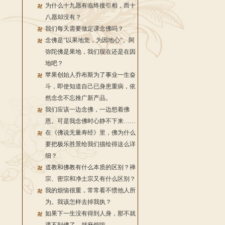
为什么十九愿有临终接引相，而十
八愿却没有？
我们每天需要做定课念佛吗？
念佛是“以果地觉，为因地心”。阿
弥陀佛是果地，我们现在还是在因
地吧？
苹果创始人乔布斯为了事业一生奋
斗，即使知道自己已身患重病，依
然念念不忘推广新产品。
我们应该一边念佛，一边想着佛
恩。可是我念佛时心静不下来……
在《佛说无量寿经》里，佛为什么
要把极乐胜景给我们描绘得这么详
细？
道教和佛教有什么本质的区别？禅
宗、密宗和净土宗又有什么区别？
我的烦恼很重，常常看不惯他人所
为。我该怎样去掉我执？
如果下一生没有得到人身，那不就