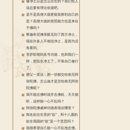
修净土宗是怎么往生的？我们给人
说总要有理论依据吧。
是不是高僧大德更能觉察到自己的
恶？高僧大德的觉照能力也是来自
于佛吗？
释迦牟尼佛亲眼见到了西方净土，
现在许多人不相信净土，是因为没
有看到。
菩萨听闻到名号功德，也和我们一
样，想往生净土了，不靠自己修行
了。
师父一直说：把一切都交给南无阿
弥陀佛。怎么做才是交给南无阿弥
陀佛呢？
我不能念佛时就开念佛机，天天都
听，这样能一心不乱吗？
阿弥陀佛威神功德表现在哪里？
闻名欲往生里的“欲”，和十八愿的
欲生我国的“欲”是一个意思吗？
我很希望自己能一心不乱地念佛。