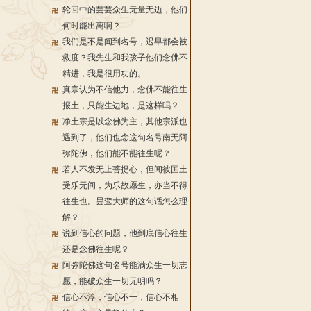
轮回中的芸芸众生无量无边，他们
何时能出离啊？
我们是不是闻到名号，迟早都会被
救度？我先生和我孩子他们念佛不
精进，我是很用功的。
真宗认为不信他力，念佛不能往生
报土，只能生边地，是这样吗？
净土宗是以念佛为主，其他宗派也
遇到了，他们也念这句名号南无阿
弥陀佛，他们能不能往生呢？
若人不发无上菩提心，但闻彼国土
受乐无间，为乐故愿生，亦当不得
往生也。昙鸾大师的这句话怎么理
解？
说到信心的问题，他到底信心往生
还是念佛往生呢？
阿弥陀佛这句名号能满众生一切志
愿，能破众生一切无明吗？
信心不淳，信心不一，信心不相