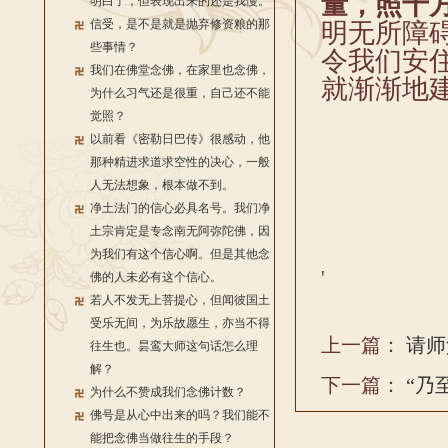
量，照十
明白了，但表现出来的还是我慢。
信受，是不是就是抛弃修资粮的那
明无所障
些事情？
令我们安
我们在佛堂念佛，在家里也念佛，
就渐渐地
为什么习气还是很重，自己还不能
觉照？
以前看《密勒日巴传》很感动，他
那种精进求道求空性的决心，一般
人无法想象，根本做不到。
净土法门的信心必具名号。我们净
土宗肯定是专念南无阿弥陀佛，因
为我们有这个信心啊。但是其他念
'
佛的人未必有这个信心。
若人不发无上菩提心，但闻彼国土
受乐无间，为乐故愿生，亦当不得
上一篇：
请师
往生也。昙鸾大师这句话怎么理
解？
下一篇：
“乃
为什么不赞成我们念佛计数？
佛号是从心中出来的吗？我们能不
能把念佛当做往生的手段？