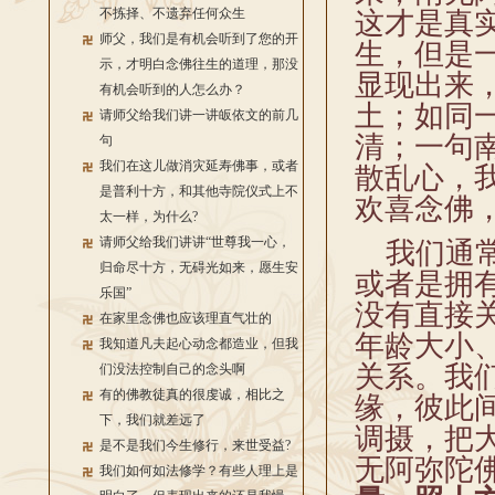
不拣择、不遗弃任何众生
这才是真
师父，我们是有机会听到了您的开
生，但是
示，才明白念佛往生的道理，那没
显现出来
有机会听到的人怎么办？
土；如同
请师父给我们讲一讲皈依文的前几
清；一句
句
我们在这儿做消灾延寿佛事，或者
散乱心，
是普利十方，和其他寺院仪式上不
欢喜念佛
太一样，为什么?
请师父给我们讲讲“世尊我一心，
我们通常
归命尽十方，无碍光如来，愿生安
或者是拥
乐国”
没有直接
在家里念佛也应该理直气壮的
年龄大小
我知道凡夫起心动念都造业，但我
关系。我
们没法控制自己的念头啊
有的佛教徒真的很虔诚，相比之
缘，彼此
下，我们就差远了
调摄，把
是不是我们今生修行，来世受益?
无阿弥陀
我们如何如法修学？有些人理上是