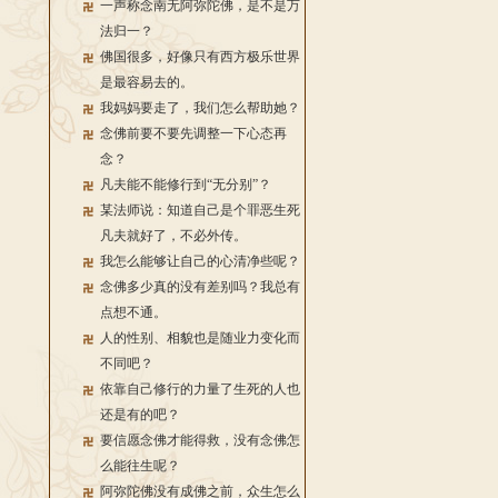
一声称念南无阿弥陀佛，是不是万
法归一？
佛国很多，好像只有西方极乐世界
是最容易去的。
我妈妈要走了，我们怎么帮助她？
念佛前要不要先调整一下心态再
念？
凡夫能不能修行到“无分别”？
某法师说：知道自己是个罪恶生死
凡夫就好了，不必外传。
我怎么能够让自己的心清净些呢？
念佛多少真的没有差别吗？我总有
点想不通。
人的性别、相貌也是随业力变化而
不同吧？
依靠自己修行的力量了生死的人也
还是有的吧？
要信愿念佛才能得救，没有念佛怎
么能往生呢？
阿弥陀佛没有成佛之前，众生怎么