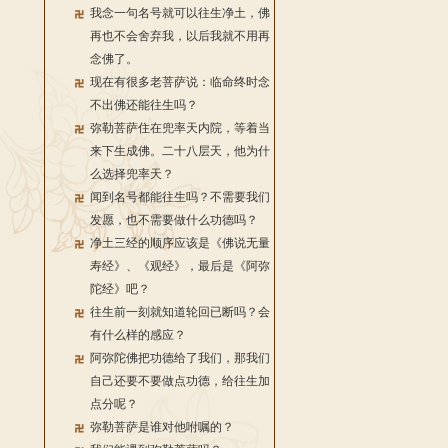
我念一句名号就可以往生净土，佛
再也不会舍弃我，以后我就不用再
念佛了。
现在有很多老菩萨说：临命终时念
不出佛还能往生吗？
弥勒菩萨住在兜率天内院，等着当
来下生成佛。二十八层天，他为什
么选择兜率天？
闻到名号都能往生吗？不需要我们
发愿，也不需要做什么功德吗？
净土三经的顺序应该是《佛说无量
寿经》、《观经》，最后是《阿弥
陀经》吧？
往生前一刻就知道轮回已断吗？会
有什么样的感应？
阿弥陀佛把功德给了我们，那我们
自己还要不要做点功德，给往生加
点分呢？
弥勒菩萨是谁对他咐嘱的？