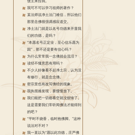
债主来拉我。
我可不可以学习祖师的著作？
某法师说净土法门难信，所以他们
那里念佛很强调感应道交。
净土法门就是以名号功德来开显我
们的功德，是吗？
“本愿名号正定业，至心信乐愿为
因”，那不还是要有信心吗？
为什么常常我一念佛就会流泪？
读经不懂意思有用吗？
不少人好像看不起净土宗，认为没
有修行，就是念念佛。
密宗里也有改写佛经的现象。
我执很难发现，要慢慢放下。
我们能把一切都看空就没烦恼了。
这是需要我们常听闻佛法才能得到
的吧？
“平时不烧香，临时抱佛脚。”这种
说法对不对？
我一直以为“愿以此功德，庄严佛