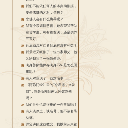
我们不能依任何人的本典为依据，
要依佛讲的才对，是吗？
念佛人会有什么境界呢？
我有个亲戚搞慈善，她希望我帮助
贫苦学生。可有莲友说，还是供养
三宝好。
死后助念对亡者到底有没有利益？
我最近又皈依了一位出家师父，他
又给我写了一张皈依证。
肉身菩萨能保存肉身不坏是怎么回
事呢？
有人对我说了一些烦恼事……
《阿弥陀经》里的“今发愿，当发
愿”，就是听闻到南无阿弥陀佛
吗？
我们往生也是很难的一件事情吗？
有人谈净土，谈名号，但不谈名号
功德。
师父讲的这些教义，我以前从来都