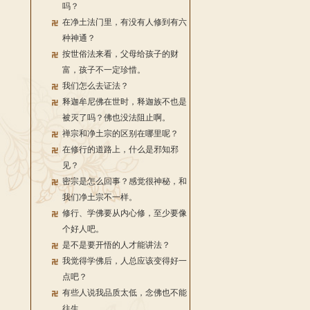
吗？
在净土法门里，有没有人修到有六
种神通？
按世俗法来看，父母给孩子的财
富，孩子不一定珍惜。
我们怎么去证法？
释迦牟尼佛在世时，释迦族不也是
被灭了吗？佛也没法阻止啊。
禅宗和净土宗的区别在哪里呢？
在修行的道路上，什么是邪知邪
见？
密宗是怎么回事？感觉很神秘，和
我们净土宗不一样。
修行、学佛要从内心修，至少要像
个好人吧。
是不是要开悟的人才能讲法？
我觉得学佛后，人总应该变得好一
点吧？
有些人说我品质太低，念佛也不能
往生。