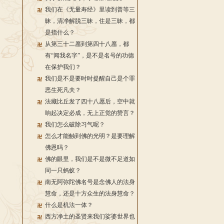
我们在《无量寿经》里读到普等三
昧，清净解脱三昧，住是三昧，都
是指什么？
从第三十二愿到第四十八愿，都
有“闻我名字”，是不是名号的功德
在保护我们？
我们是不是要时时提醒自己是个罪
恶生死凡夫？
法藏比丘发了四十八愿后，空中就
响起决定必成，无上正觉的赞言？
我们怎么破除习气呢？
怎么才能触到佛的光明？是要理解
佛恩吗？
佛的眼里，我们是不是微不足道如
同一只蚂蚁？
南无阿弥陀佛名号是念佛人的法身
慧命，还是十方众生的法身慧命？
什么是机法一体？
西方净土的圣贤来我们娑婆世界也