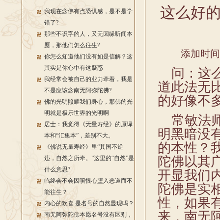
这么好
我现在念佛有点恐惧感，是不是学
错了?
那些不识字的人，又无因缘听闻本
愿，那他们怎么往生?
添加时间：2
你怎么知道他们没有如是信解？这
其实是你心中有这疑惑
问：这么
我经常会被自己的业力牵着，我是
道此法无
不是应该念南无阿弥陀佛?
的好像不
佛的光明照耀我们身心，那佛的光
明就是极乐世界的光明啊
常敏法师
居士：我觉得《无量寿经》的原译
明黑暗没
本和“汇集本”，差别不大。
的本性？
《佛说无量寿经》里“其国不逆
陀佛以其
违，自然之所牵。”这里的“自然”是
什么意思?
开显我们
临终会不会因嗔恨心堕入恶道而不
陀佛是实
能往生？
性，如果
内心的欢喜 是名号的自然显现吗？
来，南无
南无阿弥陀佛本愿名号没有区别，