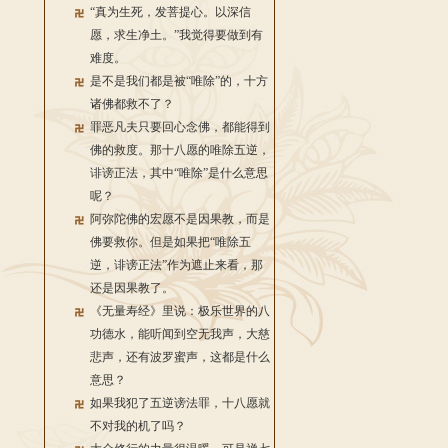
“真为生死，发菩提心。以深信
愿，求生净土。”我觉得要做到有
难度。
是不是我们都是被“唯除”的，十方
诸佛都救不了？
罪恶凡夫只要回心念佛，都能得到
佛的救度。那十八愿的唯除五逆，
诽谤正法，其中“唯除”是什么意思
呢？
阿弥陀佛的宏愿不是因果教，而是
佛要救你。但是如果把“唯除五
逆，诽谤正法”作为遮止来看，那
还是因果教了。
《无量寿经》里说：极乐世界的八
功德水，能听闻到空无我声，大慈
悲声，还有波罗蜜声，这都是什么
意思？
如果我犯了五逆谤法罪，十八愿就
不对我的机了吗？