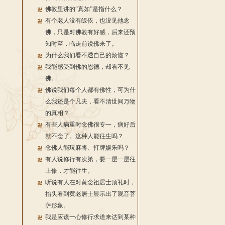
佛教里讲的“真如”是指什么？
有个老人没有皈依，也没见他念
佛，只是对佛教有好感，后来还预
知时至，临走前说佛来了。
为什么我们看不透自己的烦恼？
我能感受到佛的恩德，却看不见
佛。
佛说我们每个人都有佛性，可为什
么我还是个凡夫，看不清世间万物
的真相？
有些人病重时念佛很专一，病好后
就不念了。这种人能往生吗？
念佛人能玩麻将、打牌娱乐吗？
有人说修行有次第，要一层一层往
上修，才能往生。
听说有人在对黄念祖居士顶礼时，
抬头看到黄老居士显示出了观音菩
萨形象。
我是应该一心修行求道来达到某种