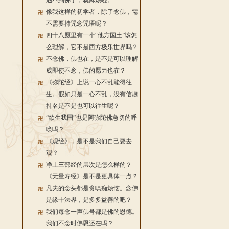
遇不到佛了，就麻烦啦。
像我这样的初学者，除了念佛，需
不需要持咒念咒语呢？
四十八愿里有一个“他方国土”该怎
么理解，它不是西方极乐世界吗？
不念佛，佛也在，是不是可以理解
成即使不念，佛的愿力也在？
《弥陀经》上说一心不乱能得往
生。假如只是一心不乱，没有信愿
持名是不是也可以往生呢？
“欲生我国”也是阿弥陀佛急切的呼
唤吗？
《观经》，是不是我们自己要去
观？
净土三部经的层次是怎么样的？
《无量寿经》是不是更具体一点？
凡夫的念头都是贪嗔痴烦恼。念佛
是缘十法界，是多多益善的吧？
我们每念一声佛号都是佛的恩德。
我们不念时佛恩还在吗？