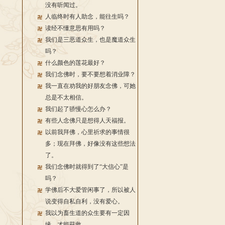
没有听闻过。
人临终时有人助念，能往生吗？
读经不懂意思有用吗？
我们是三恶道众生，也是魔道众生
吗？
什么颜色的莲花最好？
我们念佛时，要不要想着消业障？
我一直在劝我的好朋友念佛，可她
总是不太相信。
我们起了骄慢心怎么办？
有些人念佛只是想得人天福报。
以前我拜佛，心里祈求的事情很
多；现在拜佛，好像没有这些想法
了。
我们念佛时就得到了“大信心”是
吗？
学佛后不大爱管闲事了，所以被人
说变得自私自利，没有爱心。
我以为畜生道的众生要有一定因
缘，才能获救。