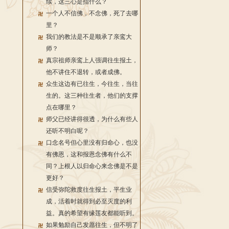
续，这三心是指什么？
一个人不信佛，不念佛，死了去哪
里？
我们的教法是不是顺承了亲鸾大
师？
真宗祖师亲鸾上人强调往生报土，
他不讲住不退转，或者成佛。
众生这边有已往生，今往生，当往
生的。这三种往生者，他们的支撑
点在哪里？
师父已经讲得很透，为什么有些人
还听不明白呢？
口念名号但心里没有归命心，也没
有佛恩，这和报恩念佛有什么不
同？上根人以归命心来念佛是不是
更好？
信受弥陀救度往生报土，平生业
成，活着时就得到必至灭度的利
益。真的希望有缘莲友都能听到。
如果勉励自己发愿往生，但不明了