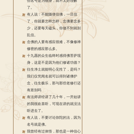
但名号是为物身，就不太好理解
了。
有人说：不能随便信佛，一旦信
了，你就要怎样怎样，念佛要念多
少，还要每天磕头，你做不到就别
乱信。
念佛的人要有感应很难，不像修禅
修密的感应那么多。
十九愿的众生临终时感得佛菩萨现
身，这是不是因为他们修诸功德？
往生净土就能明心见性了，是吗？
我们仅凭闻名就可以得到诸佛护
念，往生极乐，那与那些老修行还
有差别吗
有法师讲经讲了几十年，一开始讲
的我很欢喜听，可现在讲的就没法
听进去了。
有人说，不要讨论弥陀的法，因为
名号就是佛。
我曾经有过体悟，那也是一种信心