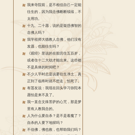
我来寺院前，是不相信自己一定能
往生的，因为我念佛断断续续，不
太用功。
十九、二十愿，说的是疑惑佛智的
念佛人吗？
我学祖师大德教人念佛，他们没有
发愿，也能往生吗？
《观经》里说的在胎宫住五百岁，
或者住十二大劫才能出来。这些都
不是具体的时间吧？
不少人平时总是说要往生净土，真
正到了临终时就不想走，怕死了。
有莲友说：我现在回头学习弥陀本
愿怕是来不及了。
我一直念文殊菩萨的心咒，那是梦
里有人教我念的。
人为什么要自杀？是不是着魔了？
自杀的人要下地狱吗？
不信佛，佛也救，也帮助我们吗？