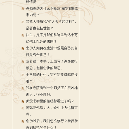
样情况。
弥勒菩萨为什么不断烦恼而往生兜
率内院？
昙鸾大师所说的“人天所起诸行”，
是否也包括世善？
往生，是不是我们从这里到达十万
亿佛土以外的佛国？
念佛人如何在生活中观照自己的言
行是否合佛意？
我看过一本书，上面写了许多修行
禁忌，包括念佛的禁忌。
十八愿的往生，需不需要佛临终接
引？
我在寺院看到一个师父正在很凶地
训人，很不理解。
师父书橱里的藏经都看过了吗？
阿弥陀佛愿力大，众生业力也厉害
啊。
念佛以后，我们怎么修行？杂行杂
善到底指的是什么？