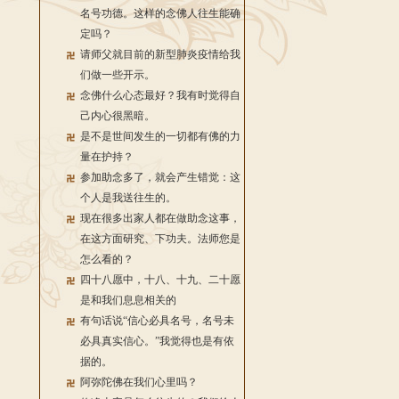
名号功德。这样的念佛人往生能确
定吗？
请师父就目前的新型肺炎疫情给我
们做一些开示。
念佛什么心态最好？我有时觉得自
己内心很黑暗。
是不是世间发生的一切都有佛的力
量在护持？
参加助念多了，就会产生错觉：这
个人是我送往生的。
现在很多出家人都在做助念这事，
在这方面研究、下功夫。法师您是
怎么看的？
四十八愿中，十八、十九、二十愿
是和我们息息相关的
有句话说“信心必具名号，名号未
必具真实信心。”我觉得也是有依
据的。
阿弥陀佛在我们心里吗？