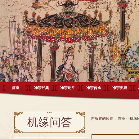
首页
净宗经典
净宗论注
净宗传承
净宗要典
机缘问答
您所在的位置：
首页
>>
机缘