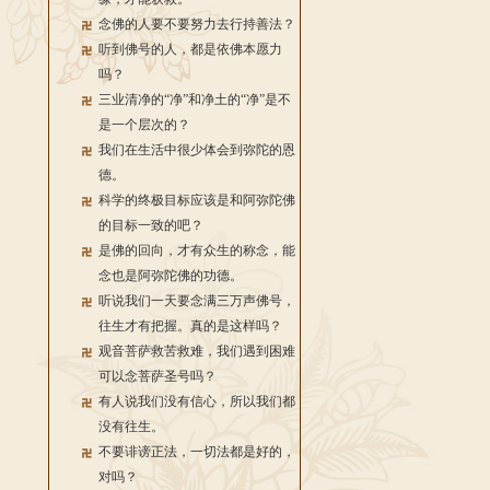
念佛的人要不要努力去行持善法？
听到佛号的人，都是依佛本愿力
吗？
三业清净的“净”和净土的“净”是不
是一个层次的？
我们在生活中很少体会到弥陀的恩
德。
科学的终极目标应该是和阿弥陀佛
的目标一致的吧？
是佛的回向，才有众生的称念，能
念也是阿弥陀佛的功德。
听说我们一天要念满三万声佛号，
往生才有把握。真的是这样吗？
观音菩萨救苦救难，我们遇到困难
可以念菩萨圣号吗？
有人说我们没有信心，所以我们都
没有往生。
不要诽谤正法，一切法都是好的，
对吗？