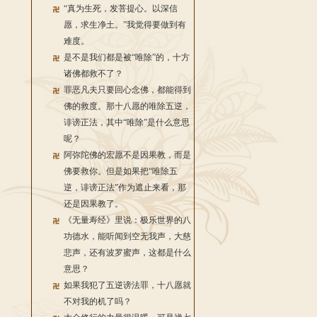
“真为生死，发菩提心。以深信
愿，求生净土。”我觉得要做到有
难度。
是不是我们都是被“唯除”的，十方
诸佛都救不了？
罪恶凡夫只要回心念佛，都能得到
佛的救度。那十八愿的唯除五逆，
诽谤正法，其中“唯除”是什么意思
呢？
阿弥陀佛的宏愿不是因果教，而是
佛要救你。但是如果把“唯除五
逆，诽谤正法”作为遮止来看，那
还是因果教了。
《无量寿经》里说：极乐世界的八
功德水，能听闻到空无我声，大慈
悲声，还有波罗蜜声，这都是什么
意思？
如果我犯了五逆谤法罪，十八愿就
不对我的机了吗？