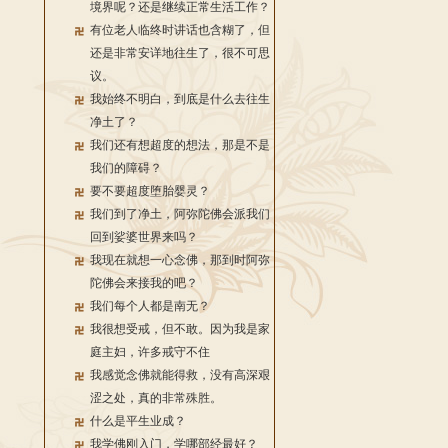
境界呢？还是继续正常生活工作？
有位老人临终时讲话也含糊了，但
还是非常安详地往生了，很不可思
议。
我始终不明白，到底是什么去往生
净土了？
我们还有想超度的想法，那是不是
我们的障碍？
要不要超度堕胎婴灵？
我们到了净土，阿弥陀佛会派我们
回到娑婆世界来吗？
我现在就想一心念佛，那到时阿弥
陀佛会来接我的吧？
我们每个人都是南无？
我很想受戒，但不敢。因为我是家
庭主妇，许多戒守不住
我感觉念佛就能得救，没有高深艰
涩之处，真的非常殊胜。
什么是平生业成？
我学佛刚入门，学哪部经最好？