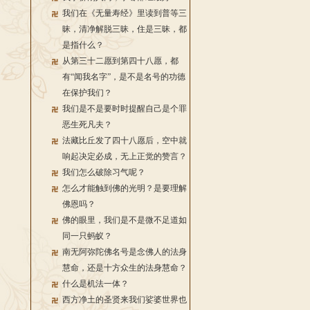
我们在《无量寿经》里读到普等三
昧，清净解脱三昧，住是三昧，都
是指什么？
从第三十二愿到第四十八愿，都
有“闻我名字”，是不是名号的功德
在保护我们？
我们是不是要时时提醒自己是个罪
恶生死凡夫？
法藏比丘发了四十八愿后，空中就
响起决定必成，无上正觉的赞言？
我们怎么破除习气呢？
怎么才能触到佛的光明？是要理解
佛恩吗？
佛的眼里，我们是不是微不足道如
同一只蚂蚁？
南无阿弥陀佛名号是念佛人的法身
慧命，还是十方众生的法身慧命？
什么是机法一体？
西方净土的圣贤来我们娑婆世界也