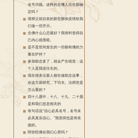
名号功德。这样的念佛人往生能确
定吗？
请师父就目前的新型肺炎疫情给我
们做一些开示。
念佛什么心态最好？我有时觉得自
己内心很黑暗。
是不是世间发生的一切都有佛的力
量在护持？
参加助念多了，就会产生错觉：这
个人是我送往生的。
现在很多出家人都在做助念这事，
在这方面研究、下功夫。法师您是
怎么看的？
四十八愿中，十八、十九、二十愿
是和我们息息相关的
有句话说“信心必具名号，名号未
必具真实信心。”我觉得也是有依
据的。
阿弥陀佛在我们心里吗？