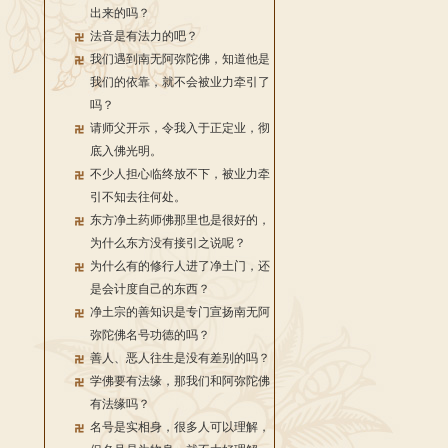
出来的吗？
法音是有法力的吧？
我们遇到南无阿弥陀佛，知道他是
我们的依靠，就不会被业力牵引了
吗？
请师父开示，令我入于正定业，彻
底入佛光明。
不少人担心临终放不下，被业力牵
引不知去往何处。
东方净土药师佛那里也是很好的，
为什么东方没有接引之说呢？
为什么有的修行人进了净土门，还
是会计度自己的东西？
净土宗的善知识是专门宣扬南无阿
弥陀佛名号功德的吗？
善人、恶人往生是没有差别的吗？
学佛要有法缘，那我们和阿弥陀佛
有法缘吗？
名号是实相身，很多人可以理解，