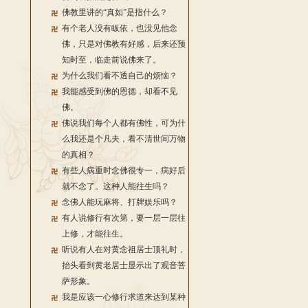
佛教里讲的“真如”是指什么？
有个老人没有皈依，也没见他念
佛，只是对佛教有好感，后来还预
知时至，临走前说佛来了。
为什么我们看不透自己的烦恼？
我能感受到佛的恩德，却看不见
佛。
佛说我们每个人都有佛性，可为什
么我还是个凡夫，看不清世间万物
的真相？
有些人病重时念佛很专一，病好后
就不念了。这种人能往生吗？
念佛人能玩麻将、打牌娱乐吗？
有人说修行有次第，要一层一层往
上修，才能往生。
听说有人在对黄念祖居士顶礼时，
抬头看到黄老居士显示出了观音菩
萨形象。
我是应该一心修行求道来达到某种