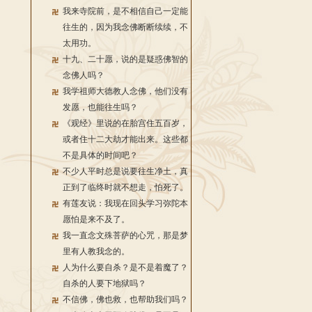
我来寺院前，是不相信自己一定能
往生的，因为我念佛断断续续，不
太用功。
十九、二十愿，说的是疑惑佛智的
念佛人吗？
我学祖师大德教人念佛，他们没有
发愿，也能往生吗？
《观经》里说的在胎宫住五百岁，
或者住十二大劫才能出来。这些都
不是具体的时间吧？
不少人平时总是说要往生净土，真
正到了临终时就不想走，怕死了。
有莲友说：我现在回头学习弥陀本
愿怕是来不及了。
我一直念文殊菩萨的心咒，那是梦
里有人教我念的。
人为什么要自杀？是不是着魔了？
自杀的人要下地狱吗？
不信佛，佛也救，也帮助我们吗？