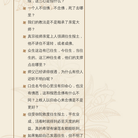
续，这三心是指什么？
一个人不信佛，不念佛，死了去哪
里？
我们的教法是不是顺承了亲鸾大
师？
真宗祖师亲鸾上人强调往生报土，
他不讲住不退转，或者成佛。
众生这边有已往生，今往生，当往
生的。这三种往生者，他们的支撑
点在哪里？
师父已经讲得很透，为什么有些人
还听不明白呢？
口念名号但心里没有归命心，也没
有佛恩，这和报恩念佛有什么不
同？上根人以归命心来念佛是不是
更好？
信受弥陀救度往生报土，平生业
成，活着时就得到必至灭度的利
益。真的希望有缘莲友都能听到。
如果勉励自己发愿往生，但不明了