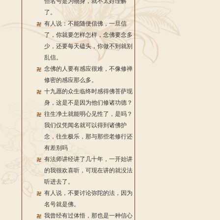
但名号是为物身，就不太好理解
了。
有人说：不能随便信佛，一旦信
了，你就要怎样怎样，念佛要念多
少，还要每天磕头，你做不到就别
乱信。
念佛的人要有感应很难，不像修禅
修密的感应那么多。
十九愿的众生临终时感得佛菩萨现
身，这是不是因为他们修诸功德？
往生净土就能明心见性了，是吗？
我们仅凭闻名就可以得到诸佛护
念，往生极乐，那与那些老修行还
有差别吗
有法师讲经讲了几十年，一开始讲
的我很欢喜听，可现在讲的就没法
听进去了。
有人说，不要讨论弥陀的法，因为
名号就是佛。
我曾经有过体悟，那也是一种信心