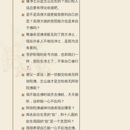
修净土宗是怎么往生的？我们给人
说总要有理论依据吧。
是不是高僧大德更能觉察到自己的
恶？高僧大德的觉照能力也是来自
于佛吗？
释迦牟尼佛亲眼见到了西方净土，
现在许多人不相信净土，是因为没
有看到。
菩萨听闻到名号功德，也和我们一
样，想往生净土了，不靠自己修行
了。
师父一直说：把一切都交给南无阿
弥陀佛。怎么做才是交给南无阿弥
陀佛呢？
我不能念佛时就开念佛机，天天都
听，这样能一心不乱吗？
阿弥陀佛威神功德表现在哪里？
闻名欲往生里的“欲”，和十八愿的
欲生我国的“欲”是一个意思吗？
我很希望自己能一心不乱地念佛。