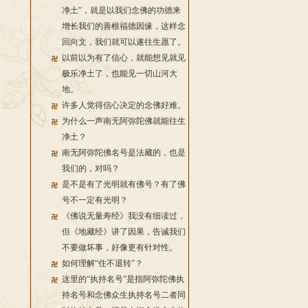
净土”，就是以我们念佛的功德来
增长我们的善根福德因缘，这样念
回向文，我们就可以遂往生愿了。
以前以为有了信心，就能想见就见
极乐净土了，也能见一切山河大
地。
许多人觉得信心决定的念佛好难。
为什么一声南无阿弥陀佛就能往生
净土？
南无阿弥陀佛名号是法藏的，也是
我们的，对吗？
是不是有了光明就有佛号？有了佛
号不一定有光明？
《佛说无量寿经》我没有细读过，
但《地藏经》讲了因果，告诫我们
不要做坏事，好像更有针对性。
如何理解“住不退转”？
这里的“执持名号”是指阿弥陀佛执
持名号和念佛众生执持名号二者同