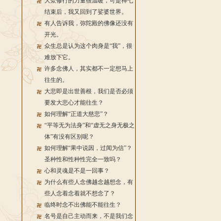
大众修行的力量很温暖，可是禅七
结束后，我又回到了娑婆世界。
有人告诉我，弥陀殿的佛像还没有
开光。
众生总是认为这个肉身是“我”，很
难放下它。
许多念佛人，其实都不一定想马上
往生的。
大悲即是出世善根，我们是否必须
要发大悲心才能往生？
如何理解“正道大慈悲”？
“平等无为法身”和“虚无之身无极之
体”有没有区别呢？
如何理解“果中说因，过闻为信”？
圣种性和性种性完全一致吗？
心和灵魂是不是一回事？
为什么有些人念佛越念越想念，有
些人念着念着就不想念了？
临终时念不出佛能不能往生？
名号是自己主动而来，不是我们念