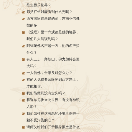
往生极乐世界？
师父打坐时能看到什么光吗？
西方国家信基督的多，东南亚信佛
教的多
《观经》里十六观都是佛的境界，
我们凡夫能观到吗？
阿弥陀佛名声超十方，他的名声指
什么？
有人三步一拜朝山，佛力加持会更
大吗？
一人信佛，全家反对怎么办？
有的人觉得要亲眼见到西方净土，
才能相信。
我们能做到没有念头吗？
释迦牟尼佛来此世界，有没有神识
入胎？
我们怎样在这浊恶的环境里保持一
颗不受污染的心？
请师父给我们开示报身报土是什么