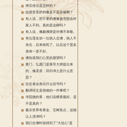
禅宗传法是怎样的？
挂观音菩萨的像是不是杂修啊？
有人说，把不要的佛像放寺院会对
家人不利。真的是这样吗？
有人说，佩戴佛牌是对佛不恭敬。
有位莲友劝一位病人念佛，病人不
肯念，后来病死了。以后这个莲友
身体一直不好。
佛知道我们心里的愿望吗？
要门、弘愿门是善导大师提出来
的，修圣道，回归净土是什么意
思？
往生者会发出什么信号吗？
翻译经文是很难的一件事吧？
寺院烧的香，他们说檀香最好。是
不是真的？
极乐世界有黄金、宝树装点，这能
让人清净吗？
我们念佛时就得到了“大信心”是