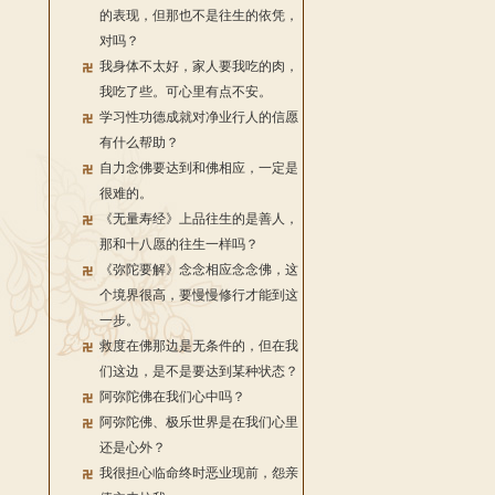
的表现，但那也不是往生的依凭，
对吗？
我身体不太好，家人要我吃的肉，
我吃了些。可心里有点不安。
学习性功德成就对净业行人的信愿
有什么帮助？
自力念佛要达到和佛相应，一定是
很难的。
《无量寿经》上品往生的是善人，
那和十八愿的往生一样吗？
《弥陀要解》念念相应念念佛，这
个境界很高，要慢慢修行才能到这
一步。
救度在佛那边是无条件的，但在我
们这边，是不是要达到某种状态？
阿弥陀佛在我们心中吗？
阿弥陀佛、极乐世界是在我们心里
还是心外？
我很担心临命终时恶业现前，怨亲