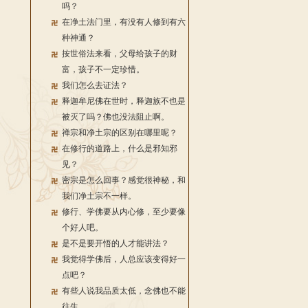
吗？
在净土法门里，有没有人修到有六
种神通？
按世俗法来看，父母给孩子的财
富，孩子不一定珍惜。
我们怎么去证法？
释迦牟尼佛在世时，释迦族不也是
被灭了吗？佛也没法阻止啊。
禅宗和净土宗的区别在哪里呢？
在修行的道路上，什么是邪知邪
见？
密宗是怎么回事？感觉很神秘，和
我们净土宗不一样。
修行、学佛要从内心修，至少要像
个好人吧。
是不是要开悟的人才能讲法？
我觉得学佛后，人总应该变得好一
点吧？
有些人说我品质太低，念佛也不能
往生。