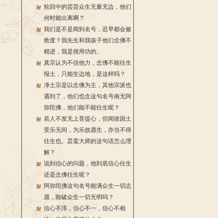
轮回中的芸芸众生无量无边，他们
何时能出离啊？
我们是不是闻到名号，迟早都会被
救度？我先生和我孩子他们念佛不
精进，我是很用功的。
真宗认为不信他力，念佛不能往生
报土，只能生边地，是这样吗？
净土宗是以念佛为主，其他宗派也
遇到了，他们也念这句名号南无阿
弥陀佛，他们能不能往生呢？
若人不发无上菩提心，但闻彼国土
受乐无间，为乐故愿生，亦当不得
往生也。昙鸾大师的这句话怎么理
解？
说到信心的问题，他到底信心往生
还是念佛往生呢？
阿弥陀佛这句名号能满众生一切志
愿，能破众生一切无明吗？
信心不淳，信心不一，信心不相