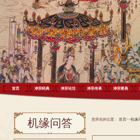
首页
净宗经典
净宗论注
净宗传承
净宗要典
机缘问答
您所在的位置：
首页
>>
机缘