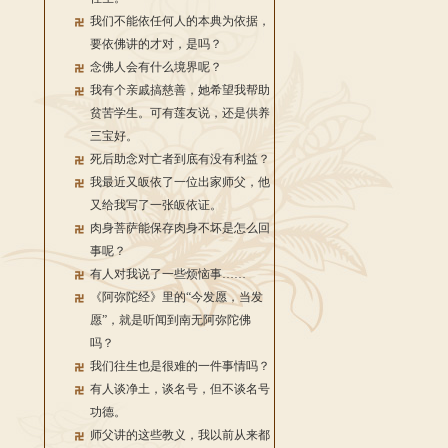
我们不能依任何人的本典为依据，
要依佛讲的才对，是吗？
念佛人会有什么境界呢？
我有个亲戚搞慈善，她希望我帮助
贫苦学生。可有莲友说，还是供养
三宝好。
死后助念对亡者到底有没有利益？
我最近又皈依了一位出家师父，他
又给我写了一张皈依证。
肉身菩萨能保存肉身不坏是怎么回
事呢？
有人对我说了一些烦恼事……
《阿弥陀经》里的“今发愿，当发
愿”，就是听闻到南无阿弥陀佛
吗？
我们往生也是很难的一件事情吗？
有人谈净土，谈名号，但不谈名号
功德。
师父讲的这些教义，我以前从来都