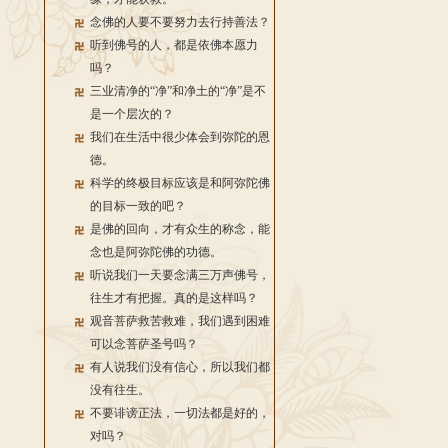
念佛的人要不要努力去行持善法？
听到佛号的人，都是依佛本愿力
吗？
三业清净的“净”和净土的“净”是不
是一个层次的？
我们在生活中很少体会到弥陀的恩
德。
科学的终极目标应该是和阿弥陀佛
的目标一致的吧？
是佛的回向，才有众生的称念，能
念也是阿弥陀佛的功德。
听说我们一天要念满三万声佛号，
往生才有把握。真的是这样吗？
观音菩萨救苦救难，我们遇到困难
可以念菩萨圣号吗？
有人说我们没有信心，所以我们都
没有往生。
不要诽谤正法，一切法都是好的，
对吗？