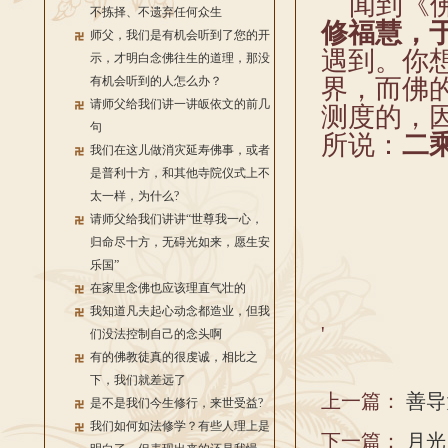
闻到《佛
不拣择、不遗弃任何众生
修福慧，
师父，我们是有机会听到了您的开
遇到。你
示，才明白念佛往生的道理，那没
有机会听到的人怎么办？
界，而佛
请师父给我们讲一讲皈依文的前几
测度的，
句
所说：
二
我们在这儿做消灾延寿佛事，或者
是普利十方，和其他寺院仪式上不
太一样，为什么?
请师父给我们讲讲“世尊我一心，
归命尽十方，无碍光如来，愿生安
乐国”
在家里念佛也应该理直气壮的
我知道凡夫起心动念都造业，但我
'
们没法控制自己的念头啊
有的佛教徒真的很虔诚，相比之
下，我们就差远了
上一篇：
善导
是不是我们今生修行，来世受益?
我们如何如法修学？有些人理上是
下一篇：
月光