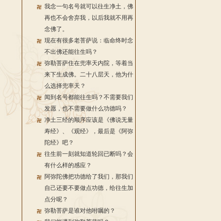
我念一句名号就可以往生净土，佛
再也不会舍弃我，以后我就不用再
念佛了。
现在有很多老菩萨说：临命终时念
不出佛还能往生吗？
弥勒菩萨住在兜率天内院，等着当
来下生成佛。二十八层天，他为什
么选择兜率天？
闻到名号都能往生吗？不需要我们
发愿，也不需要做什么功德吗？
净土三经的顺序应该是《佛说无量
寿经》、《观经》，最后是《阿弥
陀经》吧？
往生前一刻就知道轮回已断吗？会
有什么样的感应？
阿弥陀佛把功德给了我们，那我们
自己还要不要做点功德，给往生加
点分呢？
弥勒菩萨是谁对他咐嘱的？