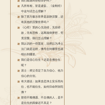
我们能遇到弥勒菩萨吗？
凡所有相，皆是虚妄。《金刚经》
中这句话怎么理解？
除了西方极乐世界是寂静涅槃，还
有其他的涅槃世界吗？
《心经》里的心无挂碍，无挂碍
故，无有恐怖，远离颠倒梦想，究
竟涅槃。我们怎么理解？
我认识的一些莲友，法师以为净土
法门就是这样，佛号念到哪里也就
明白到哪里。
我们是信心往生？还是念佛往生
呢？
居士：师父否定了自力信心、他力
信心的分别。
有大德说：如果贪恋净土安乐而向
往，也不能往生。如何归命阿弥陀
佛？
那些不顺佛愿、不念佛的人，是不
是往生的因缘还不具足？