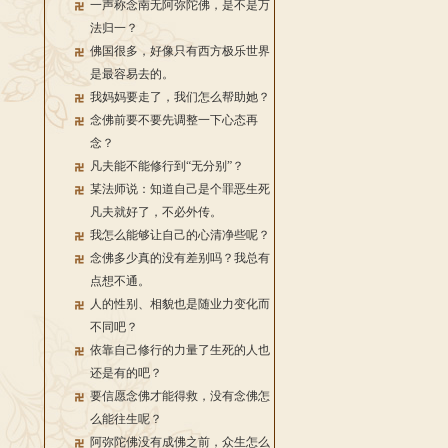
一声称念南无阿弥陀佛，是不是万
法归一？
佛国很多，好像只有西方极乐世界
是最容易去的。
我妈妈要走了，我们怎么帮助她？
念佛前要不要先调整一下心态再
念？
凡夫能不能修行到“无分别”？
某法师说：知道自己是个罪恶生死
凡夫就好了，不必外传。
我怎么能够让自己的心清净些呢？
念佛多少真的没有差别吗？我总有
点想不通。
人的性别、相貌也是随业力变化而
不同吧？
依靠自己修行的力量了生死的人也
还是有的吧？
要信愿念佛才能得救，没有念佛怎
么能往生呢？
阿弥陀佛没有成佛之前，众生怎么