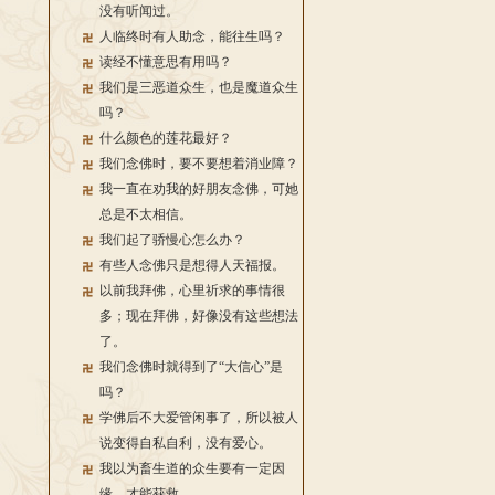
没有听闻过。
人临终时有人助念，能往生吗？
读经不懂意思有用吗？
我们是三恶道众生，也是魔道众生
吗？
什么颜色的莲花最好？
我们念佛时，要不要想着消业障？
我一直在劝我的好朋友念佛，可她
总是不太相信。
我们起了骄慢心怎么办？
有些人念佛只是想得人天福报。
以前我拜佛，心里祈求的事情很
多；现在拜佛，好像没有这些想法
了。
我们念佛时就得到了“大信心”是
吗？
学佛后不大爱管闲事了，所以被人
说变得自私自利，没有爱心。
我以为畜生道的众生要有一定因
缘，才能获救。