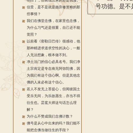
明白了，但表现出来的还是我慢。
号功德。是不
信受，是不是就是抛弃修资粮的那
些事情？
我们在佛堂念佛，在家里也念佛，
为什么习气还是很重，自己还不能
觉照？
以前看《密勒日巴传》很感动，他
那种精进求道求空性的决心，一般
人无法想象，根本做不到。
净土法门的信心必具名号。我们净
土宗肯定是专念南无阿弥陀佛，因
为我们有这个信心啊。但是其他念
佛的人未必有这个信心。
若人不发无上菩提心，但闻彼国土
受乐无间，为乐故愿生，亦当不得
往生也。昙鸾大师这句话怎么理
解？
为什么不赞成我们念佛计数？
佛号是从心中出来的吗？我们能不
能把念佛当做往生的手段？