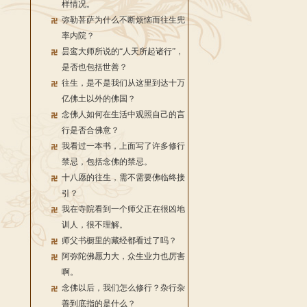
样情况。
弥勒菩萨为什么不断烦恼而往生兜
率内院？
昙鸾大师所说的“人天所起诸行”，
是否也包括世善？
往生，是不是我们从这里到达十万
亿佛土以外的佛国？
念佛人如何在生活中观照自己的言
行是否合佛意？
我看过一本书，上面写了许多修行
禁忌，包括念佛的禁忌。
十八愿的往生，需不需要佛临终接
引？
我在寺院看到一个师父正在很凶地
训人，很不理解。
师父书橱里的藏经都看过了吗？
阿弥陀佛愿力大，众生业力也厉害
啊。
念佛以后，我们怎么修行？杂行杂
善到底指的是什么？