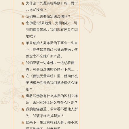
为什么十九愿有临终接引相，而十
八愿却没有？
我们每天需要做定课念佛吗？
念佛是“以果地觉，为因地心”。阿
弥陀佛是果地，我们现在还是在因
地吧？
苹果创始人乔布斯为了事业一生奋
斗，即使知道自己已身患重病，依
然念念不忘推广新产品。
我们应该一边念佛，一边想着佛
恩。可是我念佛时心静不下来……
在《佛说无量寿经》里，佛为什么
要把极乐胜景给我们描绘得这么详
细？
道教和佛教有什么本质的区别？禅
宗、密宗和净土宗又有什么区别？
我的烦恼很重，常常看不惯他人所
为。我该怎样去掉我执？
如果下一生没有得到人身，那不就