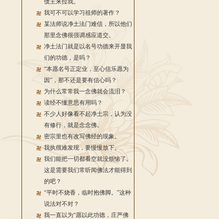
债主来拉我。
我可不可以学习祖师的著作？
某法师说净土法门难信，所以他们
那里念佛很强调感应道交。
净土法门就是以名号功德来开显我
们的功德，是吗？
“本愿名号正定业，至心信乐愿为
因”，那不还是要有信心吗？
为什么常常我一念佛就会流泪？
读经不懂意思有用吗？
不少人好像看不起净土宗，认为没
有修行，就是念念佛。
密宗里也有改写佛经的现象。
我执很难发现，要慢慢放下。
我们能把一切都看空就没烦恼了。
这是需要我们常听闻佛法才能得到
的吧？
“平时不烧香，临时抱佛脚。”这种
说法对不对？
我一直以为“愿以此功德，庄严佛