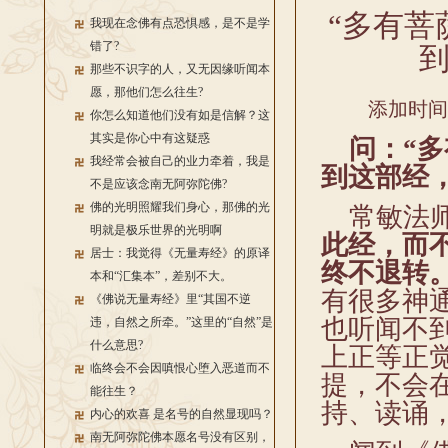
“多有菩
我现在念佛有点恐惧感，是不是学
错了?
那些不识字的人，又无因缘听闻本
愿，那他们怎么往生?
添加时间：2
你怎么知道他们没有如是信解？这
其实是你心中有这疑惑
问：“多
我经常会被自己的业力牵着，我是
到这部经
不是应该念南无阿弥陀佛?
佛的光明照耀我们身心，那佛的光
常敏法师
明就是极乐世界的光明啊
此经，而
居士：我觉得《无量寿经》的原译
终不退转
本和“汇集本”，差别不大。
有很多神
《佛说无量寿经》里“其国不逆
也听闻不
违，自然之所牵。”这里的“自然”是
什么意思?
上正等正
临终会不会因嗔恨心堕入恶道而不
提，不会
能往生？
持、读诵
内心的欢喜 是名号的自然显现吗？
南无阿弥陀佛本愿名号没有区别，