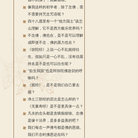
遇不到佛了，就麻烦啦。
像我这样的初学者，除了念佛，需
不需要持咒念咒语呢？
四十八愿里有一个“他方国土”该怎
么理解，它不是西方极乐世界吗？
不念佛，佛也在，是不是可以理解
成即使不念，佛的愿力也在？
《弥陀经》上说一心不乱能得往
生。假如只是一心不乱，没有信愿
持名是不是也可以往生呢？
“欲生我国”也是阿弥陀佛急切的呼
唤吗？
《观经》，是不是我们自己要去
观？
净土三部经的层次是怎么样的？
《无量寿经》是不是更具体一点？
凡夫的念头都是贪嗔痴烦恼。念佛
是缘十法界，是多多益善的吧？
我们每念一声佛号都是佛的恩德。
我们不念时佛恩还在吗？