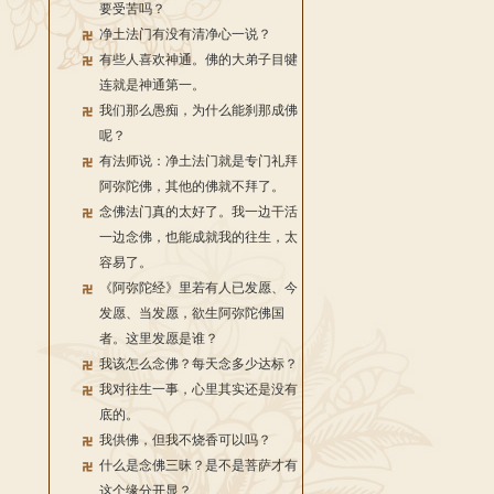
要受苦吗？
净土法门有没有清净心一说？
有些人喜欢神通。佛的大弟子目犍
连就是神通第一。
我们那么愚痴，为什么能刹那成佛
呢？
有法师说：净土法门就是专门礼拜
阿弥陀佛，其他的佛就不拜了。
念佛法门真的太好了。我一边干活
一边念佛，也能成就我的往生，太
容易了。
《阿弥陀经》里若有人已发愿、今
发愿、当发愿，欲生阿弥陀佛国
者。这里发愿是谁？
我该怎么念佛？每天念多少达标？
我对往生一事，心里其实还是没有
底的。
我供佛，但我不烧香可以吗？
什么是念佛三昧？是不是菩萨才有
这个缘分开显？