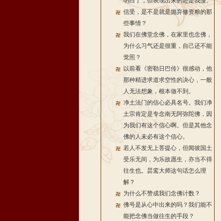
明白了，但表现出来的还是我慢。
信受，是不是就是抛弃修资粮的那
些事情？
我们在佛堂念佛，在家里也念佛，
为什么习气还是很重，自己还不能
觉照？
以前看《密勒日巴传》很感动，他
那种精进求道求空性的决心，一般
人无法想象，根本做不到。
净土法门的信心必具名号。我们净
土宗肯定是专念南无阿弥陀佛，因
为我们有这个信心啊。但是其他念
佛的人未必有这个信心。
若人不发无上菩提心，但闻彼国土
受乐无间，为乐故愿生，亦当不得
往生也。昙鸾大师这句话怎么理
解？
为什么不赞成我们念佛计数？
佛号是从心中出来的吗？我们能不
能把念佛当做往生的手段？