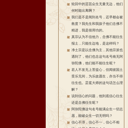
轮回中的芸芸众生无量无边，他们
何时能出离啊？
我们是不是闻到名号，迟早都会被
救度？我先生和我孩子他们念佛不
精进，我是很用功的。
真宗认为不信他力，念佛不能往生
报土，只能生边地，是这样吗？
净土宗是以念佛为主，其他宗派也
遇到了，他们也念这句名号南无阿
弥陀佛，他们能不能往生呢？
若人不发无上菩提心，但闻彼国土
受乐无间，为乐故愿生，亦当不得
往生也。昙鸾大师的这句话怎么理
解？
说到信心的问题，他到底信心往生
还是念佛往生呢？
阿弥陀佛这句名号能满众生一切志
愿，能破众生一切无明吗？
信心不淳，信心不一，信心不相