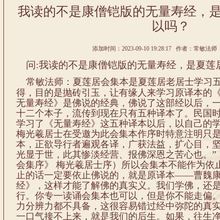
我读的不是康僧铠版的无量寿经，
以吗？
添加时间：2023-09-10 19:28:17 作者：常敏法师 
问:我读的不是康僧铠版的无量寿经，是夏莲
常敏法师
：夏莲居
会集本
是夏莲居
老居士学习
得，目的是抛砖引玉，让有缘人来学习原译本的
无量寿经》是佛说的经典
，
佛说了这
部
经以后，
十二个本子，流传到现在只有五种译本了。民国
学习了
《
无量寿经
》
这五种译本以后
，
以
自己
的
梅光羲居士在受邀为此会集本作序时
特意注明只
本，正欲导行者遍观各译，广获法益，扩心目，
光显于世，此其惨淡经营、报佛深恩之苦心也。”
会集序》 梅光羲居士序）
所
以
会集本
不能作为依
止的话一定要依止佛说的
，
就是原译本
——曹魏
经》
，
这样才能了解佛的真
实
义。
我们
学佛，还
行
。
你专一读诵
会
集本
也可以，
但是你不能走偏
力
分辨力
都
不具备
，
这很容易错过
经中
弥陀的真
一
口气
接不上来，就是我们的后生。如果，往生