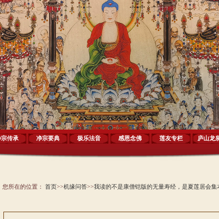
净宗传承
净宗要典
极乐法音
感恩念佛
莲友专栏
庐山龙
您所在的位置：
首页
>>
机缘问答
>>
我读的不是康僧铠版的无量寿经，是夏莲居会集