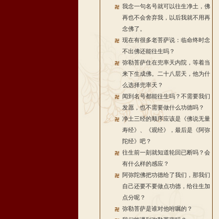
我念一句名号就可以往生净土，佛
再也不会舍弃我，以后我就不用再
念佛了。
现在有很多老菩萨说：临命终时念
不出佛还能往生吗？
弥勒菩萨住在兜率天内院，等着当
来下生成佛。二十八层天，他为什
么选择兜率天？
闻到名号都能往生吗？不需要我们
发愿，也不需要做什么功德吗？
净土三经的顺序应该是《佛说无量
寿经》、《观经》，最后是《阿弥
陀经》吧？
往生前一刻就知道轮回已断吗？会
有什么样的感应？
阿弥陀佛把功德给了我们，那我们
自己还要不要做点功德，给往生加
点分呢？
弥勒菩萨是谁对他咐嘱的？