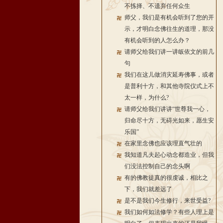
不拣择、不遗弃任何众生
师父，我们是有机会听到了您的开
示，才明白念佛往生的道理，那没
有机会听到的人怎么办？
请师父给我们讲一讲皈依文的前几
句
我们在这儿做消灾延寿佛事，或者
是普利十方，和其他寺院仪式上不
太一样，为什么?
请师父给我们讲讲“世尊我一心，
归命尽十方，无碍光如来，愿生安
乐国”
在家里念佛也应该理直气壮的
我知道凡夫起心动念都造业，但我
们没法控制自己的念头啊
有的佛教徒真的很虔诚，相比之
下，我们就差远了
是不是我们今生修行，来世受益?
我们如何如法修学？有些人理上是