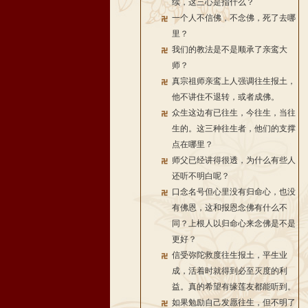
续，这三心是指什么？
一个人不信佛，不念佛，死了去哪
里？
我们的教法是不是顺承了亲鸾大
师？
真宗祖师亲鸾上人强调往生报土，
他不讲住不退转，或者成佛。
众生这边有已往生，今往生，当往
生的。这三种往生者，他们的支撑
点在哪里？
师父已经讲得很透，为什么有些人
还听不明白呢？
口念名号但心里没有归命心，也没
有佛恩，这和报恩念佛有什么不
同？上根人以归命心来念佛是不是
更好？
信受弥陀救度往生报土，平生业
成，活着时就得到必至灭度的利
益。真的希望有缘莲友都能听到。
如果勉励自己发愿往生，但不明了