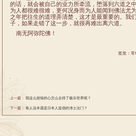
的话，就会被自己的业力所牵流，堕落到六道之
为人
都很难很难，
更何况身而
为人能闻到佛法
尤
之年把往生
的道理
弄清楚，这才是最重要的。我
子，
如果
走
错了这一步
，就
很再难出离六道
。
南无阿弥陀佛！
签发：常
'
上一篇：
我这么烦恼的心怎么去得了极乐世界呢？
下一篇：
有人说本愿是日本人提倡的净土法门？