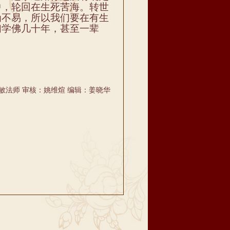
中
，轮回在生死苦海。转世
为
不易
，
所以我们要在有生
们学佛几十年
，甚至
一辈
敏法师 审核：姚维煊 编辑：姜晓华