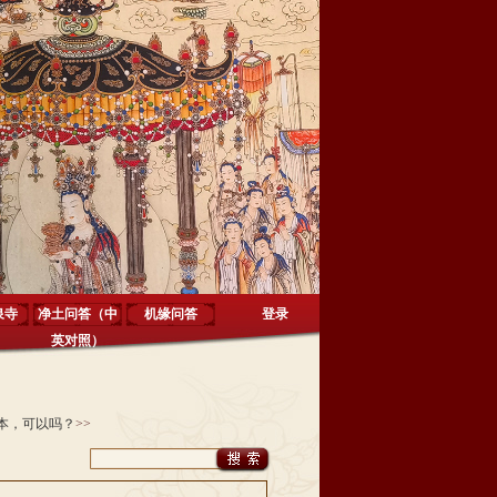
泉寺
净土问答（中
机缘问答
登录
英对照）
本，可以吗？
>>