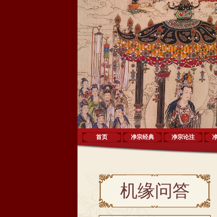
首页
净宗经典
净宗论注
机缘问答