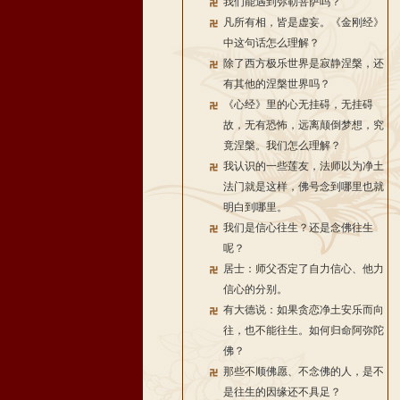
我们能遇到弥勒菩萨吗？
凡所有相，皆是虚妄。《金刚经》
中这句话怎么理解？
除了西方极乐世界是寂静涅槃，还
有其他的涅槃世界吗？
《心经》里的心无挂碍，无挂碍
故，无有恐怖，远离颠倒梦想，究
竟涅槃。我们怎么理解？
我认识的一些莲友，法师以为净土
法门就是这样，佛号念到哪里也就
明白到哪里。
我们是信心往生？还是念佛往生
呢？
居士：师父否定了自力信心、他力
信心的分别。
有大德说：如果贪恋净土安乐而向
往，也不能往生。如何归命阿弥陀
佛？
那些不顺佛愿、不念佛的人，是不
是往生的因缘还不具足？