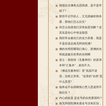
我现在念佛有点恐惧感，是不是学
错了?
那些不识字的人，又无因缘听闻本
愿，那他们怎么往生?
你怎么知道他们没有如是信解？这
其实是你心中有这疑惑
我经常会被自己的业力牵着，我是
不是应该念南无阿弥陀佛?
佛的光明照耀我们身心，那佛的光
明就是极乐世界的光明啊
居士：我觉得《无量寿经》的原译
本和“汇集本”，差别不大。
《佛说无量寿经》里“其国不逆
违，自然之所牵。”这里的“自然”是
什么意思?
临终会不会因嗔恨心堕入恶道而不
能往生？
内心的欢喜 是名号的自然显现吗？
南无阿弥陀佛本愿名号没有区别，