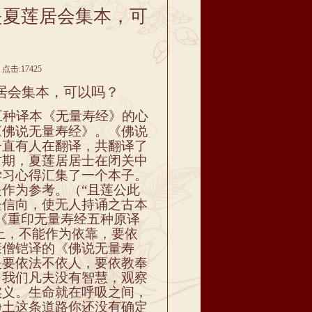
是夏莲居会集本，可
点击:17425
居会集本，可以吗？
五种译本
《无量寿经》的心
《佛说
无量寿经
》
。《佛说
一直有人在翻译，共翻译了
时期
，夏莲居居士在闭关
中
学习心得汇集了一个本子。
是作为参考。
（“且莲公此
坚信向，使无人持诵之古本
《重印无量寿经五种原译
止，不能作为依靠，要依
康僧铠译的
《佛说无量寿
是要依法不依人，要依教奉
。
我们
凡夫没有智慧，
观察
实
义
。生命
就在呼吸之间，
净土这条道路你还没有确定