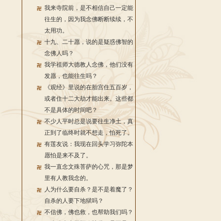
我来寺院前，是不相信自己一定能
往生的，因为我念佛断断续续，不
太用功。
十九、二十愿，说的是疑惑佛智的
念佛人吗？
我学祖师大德教人念佛，他们没有
发愿，也能往生吗？
《观经》里说的在胎宫住五百岁，
或者住十二大劫才能出来。这些都
不是具体的时间吧？
不少人平时总是说要往生净土，真
正到了临终时就不想走，怕死了。
有莲友说：我现在回头学习弥陀本
愿怕是来不及了。
我一直念文殊菩萨的心咒，那是梦
里有人教我念的。
人为什么要自杀？是不是着魔了？
自杀的人要下地狱吗？
不信佛，佛也救，也帮助我们吗？