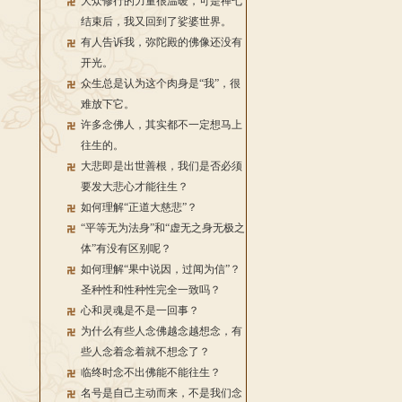
大众修行的力量很温暖，可是禅七
结束后，我又回到了娑婆世界。
有人告诉我，弥陀殿的佛像还没有
开光。
众生总是认为这个肉身是“我”，很
难放下它。
许多念佛人，其实都不一定想马上
往生的。
大悲即是出世善根，我们是否必须
要发大悲心才能往生？
如何理解“正道大慈悲”？
“平等无为法身”和“虚无之身无极之
体”有没有区别呢？
如何理解“果中说因，过闻为信”？
圣种性和性种性完全一致吗？
心和灵魂是不是一回事？
为什么有些人念佛越念越想念，有
些人念着念着就不想念了？
临终时念不出佛能不能往生？
名号是自己主动而来，不是我们念