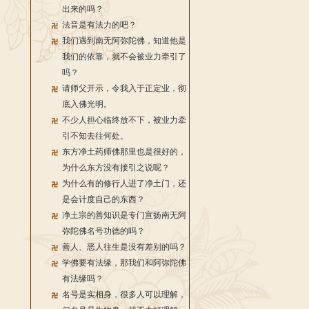
出来的吗？
法音是有法力的吧？
我们遇到南无阿弥陀佛，知道他是
我们的依靠，就不会被业力牵引了
吗？
请师父开示，令我入于正定业，彻
底入佛光明。
不少人担心临终放不下，被业力牵
引不知去往何处。
东方净土药师佛那里也是很好的，
为什么东方没有接引之说呢？
为什么有的修行人进了净土门，还
是会计度自己的东西？
净土宗的善知识是专门宣扬南无阿
弥陀佛名号功德的吗？
善人、恶人往生是没有差别的吗？
学佛要有法缘，那我们和阿弥陀佛
有法缘吗？
名号是实相身，很多人可以理解，