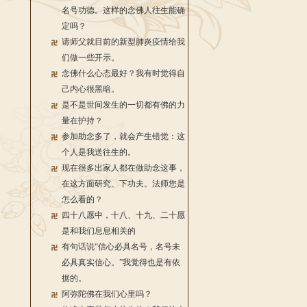
名号功德。这样的念佛人往生能确
定吗？
请师父就目前的新型肺炎疫情给我
们做一些开示。
念佛什么心态最好？我有时觉得自
己内心很黑暗。
是不是世间发生的一切都有佛的力
量在护持？
参加助念多了，就会产生错觉：这
个人是我送往生的。
现在很多出家人都在做助念这事，
在这方面研究、下功夫。法师您是
怎么看的？
四十八愿中，十八、十九、二十愿
是和我们息息相关的
有句话说“信心必具名号，名号未
必具真实信心。”我觉得也是有依
据的。
阿弥陀佛在我们心里吗？