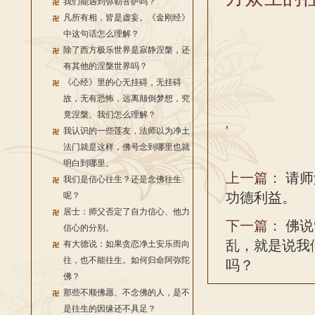
我们能遇到弥勒菩萨吗？
凡所有相，皆是虚妄。《金刚经》
中这句话怎么理解？
除了西方极乐世界是寂静涅槃，还
有其他的涅槃世界吗？
《心经》里的心无挂碍，无挂碍
故，无有恐怖，远离颠倒梦想，究
竟涅槃。我们怎么理解？
'
我认识的一些莲友，法师以为净土
法门就是这样，佛号念到哪里也就
明白到哪里。
上一篇：
请师
我们是信心往生？还是念佛往生
功德利益。
呢？
居士：师父否定了自力信心、他力
下一篇：
佛说
信心的分别。
乱，就是说我
有大德说：如果贪恋净土安乐而向
往，也不能往生。如何归命阿弥陀
吗？
佛？
那些不顺佛愿、不念佛的人，是不
是往生的因缘还不具足？