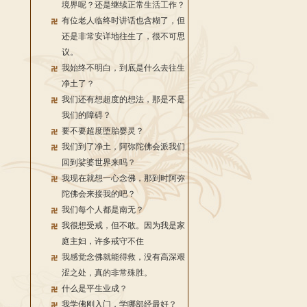
境界呢？还是继续正常生活工作？
有位老人临终时讲话也含糊了，但
还是非常安详地往生了，很不可思
议。
我始终不明白，到底是什么去往生
净土了？
我们还有想超度的想法，那是不是
我们的障碍？
要不要超度堕胎婴灵？
我们到了净土，阿弥陀佛会派我们
回到娑婆世界来吗？
我现在就想一心念佛，那到时阿弥
陀佛会来接我的吧？
我们每个人都是南无？
我很想受戒，但不敢。因为我是家
庭主妇，许多戒守不住
我感觉念佛就能得救，没有高深艰
涩之处，真的非常殊胜。
什么是平生业成？
我学佛刚入门，学哪部经最好？