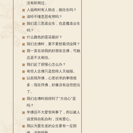
没有听闻过。
人临终时有人助念，能往生吗？
读经不懂意思有用吗？
我们是三恶道众生，也是魔道众生
吗？
什么颜色的莲花最好？
我们念佛时，要不要想着消业障？
我一直在劝我的好朋友念佛，可她
总是不太相信。
我们起了骄慢心怎么办？
有些人念佛只是想得人天福报。
以前我拜佛，心里祈求的事情很
多；现在拜佛，好像没有这些想法
了。
我们念佛时就得到了“大信心”是
吗？
学佛后不大爱管闲事了，所以被人
说变得自私自利，没有爱心。
我以为畜生道的众生要有一定因
缘，才能获救。