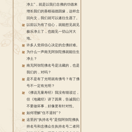
净土”，就是以我们念佛的功德来
增长我们的善根福德因缘，这样念
回向文，我们就可以遂往生愿了。
以前以为有了信心，就能想见就见
极乐净土了，也能见一切山河大
地。
许多人觉得信心决定的念佛好难。
为什么一声南无阿弥陀佛就能往生
净土？
南无阿弥陀佛名号是法藏的，也是
我们的，对吗？
是不是有了光明就有佛号？有了佛
号不一定有光明？
《佛说无量寿经》我没有细读过，
但《地藏经》讲了因果，告诫我们
不要做坏事，好像更有针对性。
如何理解“住不退转”？
这里的“执持名号”是指阿弥陀佛执
持名号和念佛众生执持名号二者同