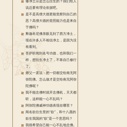
修净土宗是怎么往生的？我们给人
说总要有理论依据吧。
是不是高僧大德更能觉察到自己的
恶？高僧大德的觉照能力也是来自
于佛吗？
释迦牟尼佛亲眼见到了西方净土，
现在许多人不相信净土，是因为没
有看到。
菩萨听闻到名号功德，也和我们一
样，想往生净土了，不靠自己修行
了。
师父一直说：把一切都交给南无阿
弥陀佛。怎么做才是交给南无阿弥
陀佛呢？
我不能念佛时就开念佛机，天天都
听，这样能一心不乱吗？
阿弥陀佛威神功德表现在哪里？
闻名欲往生里的“欲”，和十八愿的
欲生我国的“欲”是一个意思吗？
我很希望自己能一心不乱地念佛。