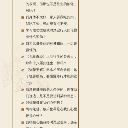
的表现，但那也不是往生的依凭，
对吗？
我身体不太好，家人要我吃的肉，
我吃了些。可心里有点不安。
学习性功德成就对净业行人的信愿
有什么帮助？
自力念佛要达到和佛相应，一定是
很难的。
《无量寿经》上品往生的是善人，
那和十八愿的往生一样吗？
《弥陀要解》念念相应念念佛，这
个境界很高，要慢慢修行才能到这
一步。
救度在佛那边是无条件的，但在我
们这边，是不是要达到某种状态？
阿弥陀佛在我们心中吗？
阿弥陀佛、极乐世界是在我们心里
还是心外？
我很担心临命终时恶业现前，怨亲