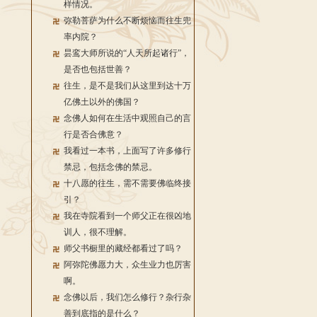
样情况。
弥勒菩萨为什么不断烦恼而往生兜
率内院？
昙鸾大师所说的“人天所起诸行”，
是否也包括世善？
往生，是不是我们从这里到达十万
亿佛土以外的佛国？
念佛人如何在生活中观照自己的言
行是否合佛意？
我看过一本书，上面写了许多修行
禁忌，包括念佛的禁忌。
十八愿的往生，需不需要佛临终接
引？
我在寺院看到一个师父正在很凶地
训人，很不理解。
师父书橱里的藏经都看过了吗？
阿弥陀佛愿力大，众生业力也厉害
啊。
念佛以后，我们怎么修行？杂行杂
善到底指的是什么？