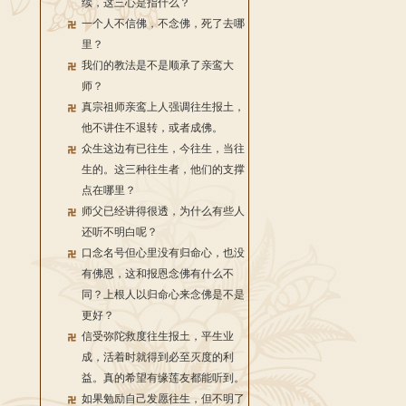
续，这三心是指什么？
一个人不信佛，不念佛，死了去哪
里？
我们的教法是不是顺承了亲鸾大
师？
真宗祖师亲鸾上人强调往生报土，
他不讲住不退转，或者成佛。
众生这边有已往生，今往生，当往
生的。这三种往生者，他们的支撑
点在哪里？
师父已经讲得很透，为什么有些人
还听不明白呢？
口念名号但心里没有归命心，也没
有佛恩，这和报恩念佛有什么不
同？上根人以归命心来念佛是不是
更好？
信受弥陀救度往生报土，平生业
成，活着时就得到必至灭度的利
益。真的希望有缘莲友都能听到。
如果勉励自己发愿往生，但不明了