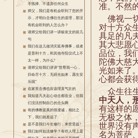
不拣择、不遗弃任何众生
准。不然
师父，我们是有机会听到了您的开
佛视一切
示，才明白念佛往生的道理，那没
有机会听到的人怎么办？
对十方众
请师父给我们讲一讲皈依文的前几
具足的凡
句
其大悲愿
我们在这儿做消灾延寿佛事，或者
品位，我
是普利十方，和其他寺院仪式上不
陀佛大慈
太一样，为什么?
请师父给我们讲讲“世尊我一心，
光如来了
归命尽十方，无碍光如来，愿生安
心都会获
乐国”
在家里念佛也应该理直气壮的
众生往生
我知道凡夫起心动念都造业，但我
中天人，
们没法控制自己的念头啊
有这样的
有的佛教徒真的很虔诚，相比之
无极之体
下，我们就差远了
世界没有
是不是我们今生修行，来世受益?
我们如何如法修学？有些人理上是
名为菩萨