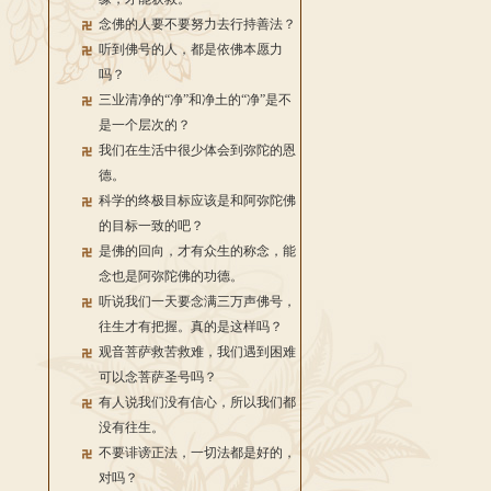
念佛的人要不要努力去行持善法？
听到佛号的人，都是依佛本愿力
吗？
三业清净的“净”和净土的“净”是不
是一个层次的？
我们在生活中很少体会到弥陀的恩
德。
科学的终极目标应该是和阿弥陀佛
的目标一致的吧？
是佛的回向，才有众生的称念，能
念也是阿弥陀佛的功德。
听说我们一天要念满三万声佛号，
往生才有把握。真的是这样吗？
观音菩萨救苦救难，我们遇到困难
可以念菩萨圣号吗？
有人说我们没有信心，所以我们都
没有往生。
不要诽谤正法，一切法都是好的，
对吗？