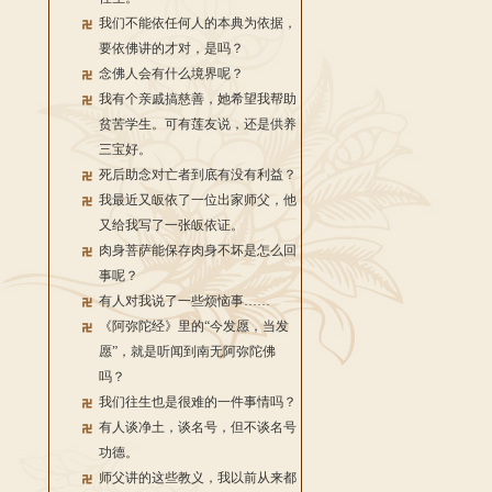
我们不能依任何人的本典为依据，
要依佛讲的才对，是吗？
念佛人会有什么境界呢？
我有个亲戚搞慈善，她希望我帮助
贫苦学生。可有莲友说，还是供养
三宝好。
死后助念对亡者到底有没有利益？
我最近又皈依了一位出家师父，他
又给我写了一张皈依证。
肉身菩萨能保存肉身不坏是怎么回
事呢？
有人对我说了一些烦恼事……
《阿弥陀经》里的“今发愿，当发
愿”，就是听闻到南无阿弥陀佛
吗？
我们往生也是很难的一件事情吗？
有人谈净土，谈名号，但不谈名号
功德。
师父讲的这些教义，我以前从来都