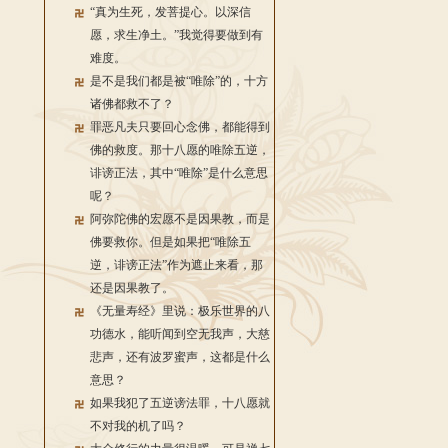
“真为生死，发菩提心。以深信
愿，求生净土。”我觉得要做到有
难度。
是不是我们都是被“唯除”的，十方
诸佛都救不了？
罪恶凡夫只要回心念佛，都能得到
佛的救度。那十八愿的唯除五逆，
诽谤正法，其中“唯除”是什么意思
呢？
阿弥陀佛的宏愿不是因果教，而是
佛要救你。但是如果把“唯除五
逆，诽谤正法”作为遮止来看，那
还是因果教了。
《无量寿经》里说：极乐世界的八
功德水，能听闻到空无我声，大慈
悲声，还有波罗蜜声，这都是什么
意思？
如果我犯了五逆谤法罪，十八愿就
不对我的机了吗？