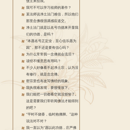
债主来拉我。
我可不可以学习祖师的著作？
某法师说净土法门难信，所以他们
那里念佛很强调感应道交。
净土法门就是以名号功德来开显我
们的功德，是吗？
“本愿名号正定业，至心信乐愿为
因”，那不还是要有信心吗？
为什么常常我一念佛就会流泪？
读经不懂意思有用吗？
不少人好像看不起净土宗，认为没
有修行，就是念念佛。
密宗里也有改写佛经的现象。
我执很难发现，要慢慢放下。
我们能把一切都看空就没烦恼了。
这是需要我们常听闻佛法才能得到
的吧？
“平时不烧香，临时抱佛脚。”这种
说法对不对？
我一直以为“愿以此功德，庄严佛