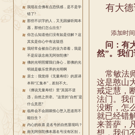
有大德
我现在念佛有点恐惧感，是不是学
错了?
那些不识字的人，又无因缘听闻本
愿，那他们怎么往生?
添加时间：2
你怎么知道他们没有如是信解？这
其实是你心中有这疑惑
问：有大
我经常会被自己的业力牵着，我是
然”。我
不是应该念南无阿弥陀佛?
佛的光明照耀我们身心，那佛的光
明就是极乐世界的光明啊
常敏法师
居士：我觉得《无量寿经》的原译
这是憨山
本和“汇集本”，差别不大。
戒定慧，
《佛说无量寿经》里“其国不逆
法门。我
违，自然之所牵。”这里的“自然”是
什么意思?
没断，怎
临终会不会因嗔恨心堕入恶道而不
就已经错
能往生？
来菩萨，
内心的欢喜 是名号的自然显现吗？
想，我们
南无阿弥陀佛本愿名号没有区别，