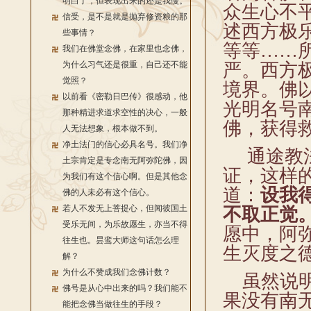
明白了，但表现出来的还是我慢。
众生心不
信受，是不是就是抛弃修资粮的那
述西方极
些事情？
等等……
我们在佛堂念佛，在家里也念佛，
为什么习气还是很重，自己还不能
严。西方
觉照？
境界。佛
以前看《密勒日巴传》很感动，他
光明名号
那种精进求道求空性的决心，一般
佛，获得
人无法想象，根本做不到。
净土法门的信心必具名号。我们净
通途教法
土宗肯定是专念南无阿弥陀佛，因
证，这样
为我们有这个信心啊。但是其他念
道：
设我
佛的人未必有这个信心。
若人不发无上菩提心，但闻彼国土
不取正觉
受乐无间，为乐故愿生，亦当不得
愿中，阿
往生也。昙鸾大师这句话怎么理
生灭度之
解？
为什么不赞成我们念佛计数？
虽然说明
佛号是从心中出来的吗？我们能不
果没有南
能把念佛当做往生的手段？