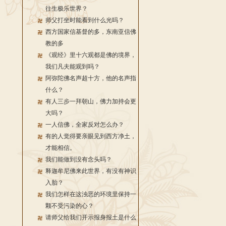
往生极乐世界？
师父打坐时能看到什么光吗？
西方国家信基督的多，东南亚信佛
教的多
《观经》里十六观都是佛的境界，
我们凡夫能观到吗？
阿弥陀佛名声超十方，他的名声指
什么？
有人三步一拜朝山，佛力加持会更
大吗？
一人信佛，全家反对怎么办？
有的人觉得要亲眼见到西方净土，
才能相信。
我们能做到没有念头吗？
释迦牟尼佛来此世界，有没有神识
入胎？
我们怎样在这浊恶的环境里保持一
颗不受污染的心？
请师父给我们开示报身报土是什么