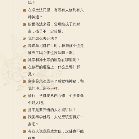
吗？
在净土法门里，有没有人修到有六
种神通？
按世俗法来看，父母给孩子的财
富，孩子不一定珍惜。
我们怎么去证法？
释迦牟尼佛在世时，释迦族不也是
被灭了吗？佛也没法阻止啊。
禅宗和净土宗的区别在哪里呢？
在修行的道路上，什么是邪知邪
见？
密宗是怎么回事？感觉很神秘，和
我们净土宗不一样。
修行、学佛要从内心修，至少要像
个好人吧。
是不是要开悟的人才能讲法？
我觉得学佛后，人总应该变得好一
点吧？
有些人说我品质太低，念佛也不能
往生。