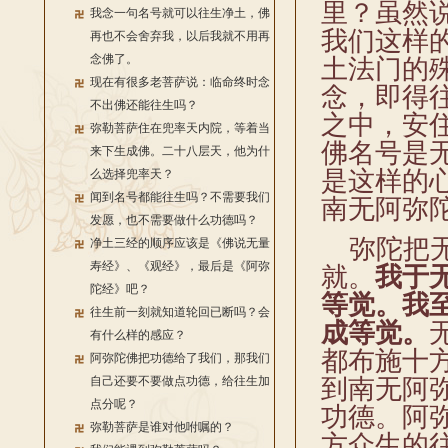
里？虽然
我念一句名号就可以往生净土，佛
我们这样
再也不会舍弃我，以后我就不用再
念佛了。
土法门的
现在有很多老菩萨说：临命终时念
念，即得
不出佛还能往生吗？
之中，安
弥勒菩萨住在兜率天内院，等着当
佛名号是
来下生成佛。二十八层天，他为什
是这样的
么选择兜率天？
闻到名号都能往生吗？不需要我们
南无阿弥
发愿，也不需要做什么功德吗？
弥陀把无
净土三经的顺序应该是《佛说无量
寿经》、《观经》，最后是《阿弥
就。
我于
陀经》吧？
等觉。我
往生前一刻就知道轮回已断吗？会
成等觉。
有什么样的感应？
都布施十
阿弥陀佛把功德给了我们，那我们
自己还要不要做点功德，给往生加
到南无阿
点分呢？
功德。阿
弥勒菩萨是谁对他咐嘱的？
方众生的