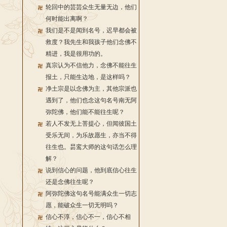
轮回中的芸芸众生无量无边，他们
何时能出离啊？
我们是不是闻到名号，迟早都会被
救度？我先生和我孩子他们念佛不
精进，我是很用功的。
真宗认为不信他力，念佛不能往生
报土，只能生边地，是这样吗？
净土宗是以念佛为主，其他宗派也
遇到了，他们也念这句名号南无阿
弥陀佛，他们能不能往生呢？
若人不发无上菩提心，但闻彼国土
受乐无间，为乐故愿生，亦当不得
往生也。昙鸾大师的这句话怎么理
解？
说到信心的问题，他到底信心往生
还是念佛往生呢？
阿弥陀佛这句名号能满众生一切志
愿，能破众生一切无明吗？
信心不淳，信心不一，信心不相