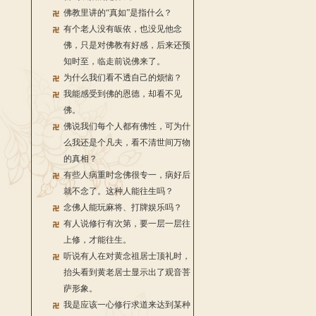
佛教里讲的“真如”是指什么？
有个老人没有皈依，也没见他念
佛，只是对佛教有好感，后来还预
知时至，临走前说佛来了。
为什么我们看不透自己的烦恼？
我能感受到佛的恩德，却看不见
佛。
佛说我们每个人都有佛性，可为什
么我还是个凡夫，看不清世间万物
的真相？
有些人病重时念佛很专一，病好后
就不念了。这种人能往生吗？
念佛人能玩麻将、打牌娱乐吗？
有人说修行有次第，要一层一层往
上修，才能往生。
听说有人在对黄念祖居士顶礼时，
抬头看到黄老居士显示出了观音菩
萨形象。
我是应该一心修行求道来达到某种