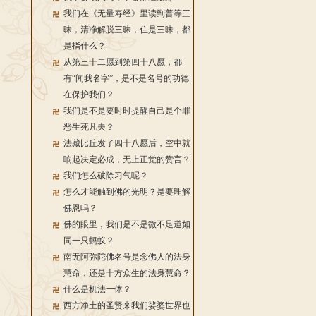
我们在《无量寿经》里读到普等三
昧，清净解脱三昧，住是三昧，都
是指什么？
从第三十二愿到第四十八愿，都
有“闻我名字”，是不是名号的功德
在保护我们？
我们是不是要时时提醒自己是个罪
恶生死凡夫？
法藏比丘发了四十八愿后，空中就
响起决定必成，无上正觉的赞言？
我们怎么破除习气呢？
怎么才能触到佛的光明？是要理解
佛恩吗？
佛的眼里，我们是不是微不足道如
同一只蚂蚁？
南无阿弥陀佛名号是念佛人的法身
慧命，还是十方众生的法身慧命？
什么是机法一体？
西方净土的圣贤来我们娑婆世界也