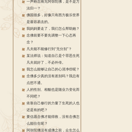
一声称念南无阿弥陀佛，是不是万
法归一？
佛国很多，好像只有西方极乐世界
是最容易去的。
我妈妈要走了，我们怎么帮助她？
念佛前要不要先调整一下心态再
念？
凡夫能不能修行到“无分别”？
某法师说：知道自己是个罪恶生死
凡夫就好了，不必外传。
我怎么能够让自己的心清净些呢？
念佛多少真的没有差别吗？我总有
点想不通。
人的性别、相貌也是随业力变化而
不同吧？
依靠自己修行的力量了生死的人也
还是有的吧？
要信愿念佛才能得救，没有念佛怎
么能往生呢？
阿弥陀佛没有成佛之前，众生怎么