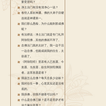
要受苦吗？
净土法门有没有清净心一说？
有些人喜欢神通。佛的大弟子目犍
连就是神通第一。
我们那么愚痴，为什么能刹那成佛
呢？
有法师说：净土法门就是专门礼拜
阿弥陀佛，其他的佛就不拜了。
念佛法门真的太好了。我一边干活
一边念佛，也能成就我的往生，太
容易了。
《阿弥陀经》里若有人已发愿、今
发愿、当发愿，欲生阿弥陀佛国
者。这里发愿是谁？
我该怎么念佛？每天念多少达标？
我对往生一事，心里其实还是没有
底的。
我供佛，但我不烧香可以吗？
什么是念佛三昧？是不是菩萨才有
这个缘分开显？