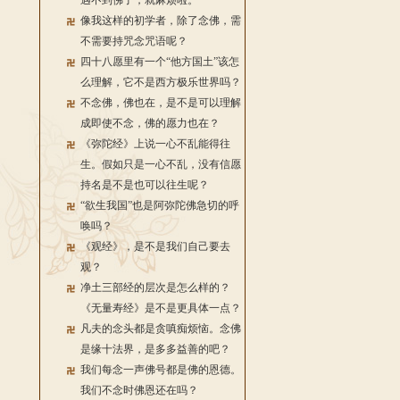
遇不到佛了，就麻烦啦。
像我这样的初学者，除了念佛，需
不需要持咒念咒语呢？
四十八愿里有一个“他方国土”该怎
么理解，它不是西方极乐世界吗？
不念佛，佛也在，是不是可以理解
成即使不念，佛的愿力也在？
《弥陀经》上说一心不乱能得往
生。假如只是一心不乱，没有信愿
持名是不是也可以往生呢？
“欲生我国”也是阿弥陀佛急切的呼
唤吗？
《观经》，是不是我们自己要去
观？
净土三部经的层次是怎么样的？
《无量寿经》是不是更具体一点？
凡夫的念头都是贪嗔痴烦恼。念佛
是缘十法界，是多多益善的吧？
我们每念一声佛号都是佛的恩德。
我们不念时佛恩还在吗？