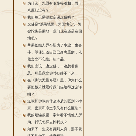
为什么十九愿有临终接引相，而十
八愿却没有？
我们每天需要做定课念佛吗？
念佛是“以果地觉，为因地心”。阿
弥陀佛是果地，我们现在还是在因
地吧？
苹果创始人乔布斯为了事业一生奋
斗，即使知道自己已身患重病，依
然念念不忘推广新产品。
我们应该一边念佛，一边想着佛
恩。可是我念佛时心静不下来……
在《佛说无量寿经》里，佛为什么
要把极乐胜景给我们描绘得这么详
细？
道教和佛教有什么本质的区别？禅
宗、密宗和净土宗又有什么区别？
我的烦恼很重，常常看不惯他人所
为。我该怎样去掉我执？
如果下一生没有得到人身，那不就