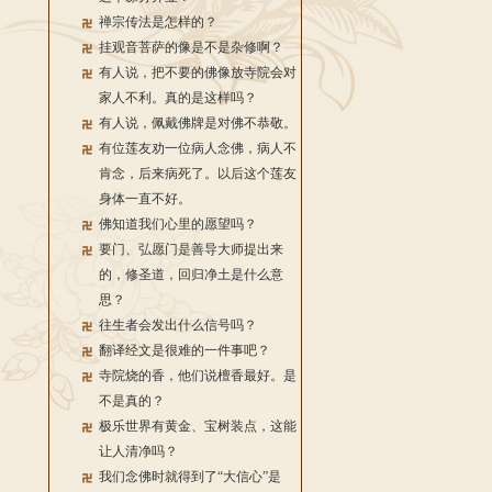
禅宗传法是怎样的？
挂观音菩萨的像是不是杂修啊？
有人说，把不要的佛像放寺院会对
家人不利。真的是这样吗？
有人说，佩戴佛牌是对佛不恭敬。
有位莲友劝一位病人念佛，病人不
肯念，后来病死了。以后这个莲友
身体一直不好。
佛知道我们心里的愿望吗？
要门、弘愿门是善导大师提出来
的，修圣道，回归净土是什么意
思？
往生者会发出什么信号吗？
翻译经文是很难的一件事吧？
寺院烧的香，他们说檀香最好。是
不是真的？
极乐世界有黄金、宝树装点，这能
让人清净吗？
我们念佛时就得到了“大信心”是