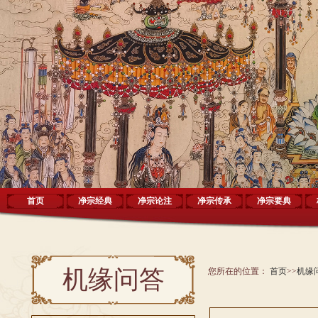
首页
净宗经典
净宗论注
净宗传承
净宗要典
机缘问答
您所在的位置：
首页
>>
机缘