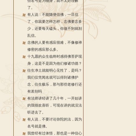
但名号是为物身，就不太好理解
了。
有人说：不能随便信佛，一旦信
了，你就要怎样怎样，念佛要念多
少，还要每天磕头，你做不到就别
乱信。
念佛的人要有感应很难，不像修禅
修密的感应那么多。
十九愿的众生临终时感得佛菩萨现
身，这是不是因为他们修诸功德？
往生净土就能明心见性了，是吗？
我们仅凭闻名就可以得到诸佛护
念，往生极乐，那与那些老修行还
有差别吗
有法师讲经讲了几十年，一开始讲
的我很欢喜听，可现在讲的就没法
听进去了。
有人说，不要讨论弥陀的法，因为
名号就是佛。
我曾经有过体悟，那也是一种信心