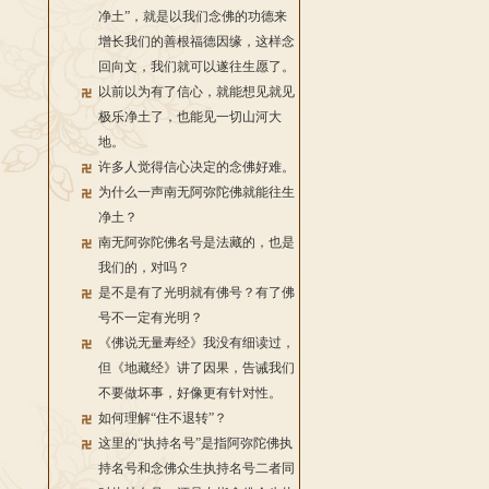
净土”，就是以我们念佛的功德来
增长我们的善根福德因缘，这样念
回向文，我们就可以遂往生愿了。
以前以为有了信心，就能想见就见
极乐净土了，也能见一切山河大
地。
许多人觉得信心决定的念佛好难。
为什么一声南无阿弥陀佛就能往生
净土？
南无阿弥陀佛名号是法藏的，也是
我们的，对吗？
是不是有了光明就有佛号？有了佛
号不一定有光明？
《佛说无量寿经》我没有细读过，
但《地藏经》讲了因果，告诫我们
不要做坏事，好像更有针对性。
如何理解“住不退转”？
这里的“执持名号”是指阿弥陀佛执
持名号和念佛众生执持名号二者同