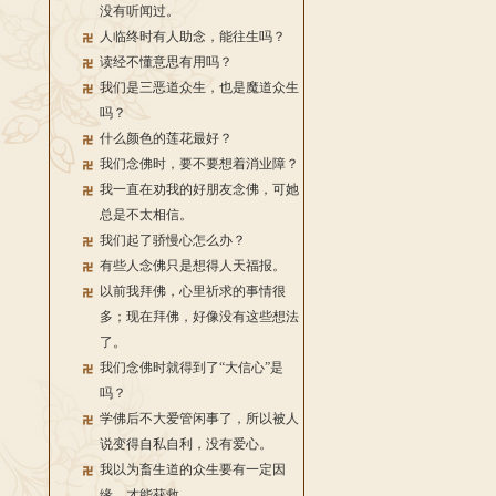
没有听闻过。
人临终时有人助念，能往生吗？
读经不懂意思有用吗？
我们是三恶道众生，也是魔道众生
吗？
什么颜色的莲花最好？
我们念佛时，要不要想着消业障？
我一直在劝我的好朋友念佛，可她
总是不太相信。
我们起了骄慢心怎么办？
有些人念佛只是想得人天福报。
以前我拜佛，心里祈求的事情很
多；现在拜佛，好像没有这些想法
了。
我们念佛时就得到了“大信心”是
吗？
学佛后不大爱管闲事了，所以被人
说变得自私自利，没有爱心。
我以为畜生道的众生要有一定因
缘，才能获救。