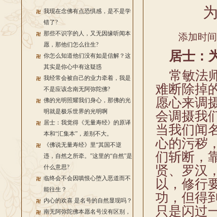
我现在念佛有点恐惧感，是不是学
错了?
那些不识字的人，又无因缘听闻本
添加时间：2
愿，那他们怎么往生?
居士：为
你怎么知道他们没有如是信解？这
其实是你心中有这疑惑
常敏法师
我经常会被自己的业力牵着，我是
难断除掉
不是应该念南无阿弥陀佛?
愿心来调
佛的光明照耀我们身心，那佛的光
明就是极乐世界的光明啊
会调摄我
居士：我觉得《无量寿经》的原译
当我们闻
本和“汇集本”，差别不大。
心的污秽
《佛说无量寿经》里“其国不逆
们斩断，
违，自然之所牵。”这里的“自然”是
贤、罗汉
什么意思?
临终会不会因嗔恨心堕入恶道而不
以，修行
能往生？
功，但得
内心的欢喜 是名号的自然显现吗？
只是闪过
南无阿弥陀佛本愿名号没有区别，