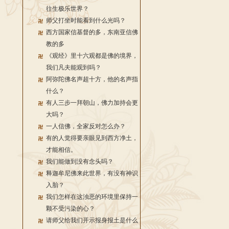
往生极乐世界？
师父打坐时能看到什么光吗？
西方国家信基督的多，东南亚信佛
教的多
《观经》里十六观都是佛的境界，
我们凡夫能观到吗？
阿弥陀佛名声超十方，他的名声指
什么？
有人三步一拜朝山，佛力加持会更
大吗？
一人信佛，全家反对怎么办？
有的人觉得要亲眼见到西方净土，
才能相信。
我们能做到没有念头吗？
释迦牟尼佛来此世界，有没有神识
入胎？
我们怎样在这浊恶的环境里保持一
颗不受污染的心？
请师父给我们开示报身报土是什么