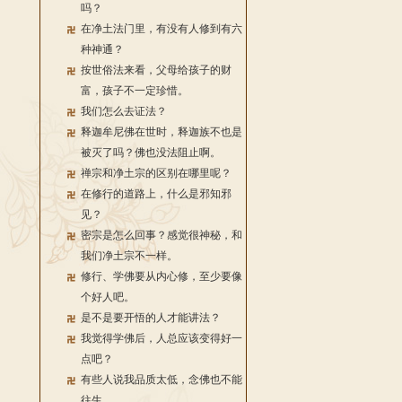
吗？
在净土法门里，有没有人修到有六
种神通？
按世俗法来看，父母给孩子的财
富，孩子不一定珍惜。
我们怎么去证法？
释迦牟尼佛在世时，释迦族不也是
被灭了吗？佛也没法阻止啊。
禅宗和净土宗的区别在哪里呢？
在修行的道路上，什么是邪知邪
见？
密宗是怎么回事？感觉很神秘，和
我们净土宗不一样。
修行、学佛要从内心修，至少要像
个好人吧。
是不是要开悟的人才能讲法？
我觉得学佛后，人总应该变得好一
点吧？
有些人说我品质太低，念佛也不能
往生。