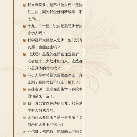
我来寺院前，是不相信自己一定能
往生的，因为我念佛断断续续，不
太用功。
十九、二十愿，说的是疑惑佛智的
念佛人吗？
我学祖师大德教人念佛，他们没有
发愿，也能往生吗？
《观经》里说的在胎宫住五百岁，
或者住十二大劫才能出来。这些都
不是具体的时间吧？
不少人平时总是说要往生净土，真
正到了临终时就不想走，怕死了。
有莲友说：我现在回头学习弥陀本
愿怕是来不及了。
我一直念文殊菩萨的心咒，那是梦
里有人教我念的。
人为什么要自杀？是不是着魔了？
自杀的人要下地狱吗？
不信佛，佛也救，也帮助我们吗？