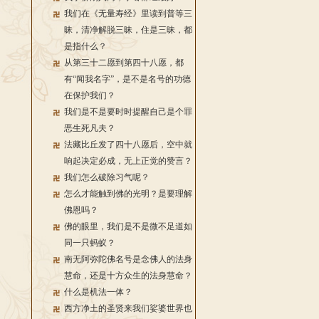
我们在《无量寿经》里读到普等三
昧，清净解脱三昧，住是三昧，都
是指什么？
从第三十二愿到第四十八愿，都
有“闻我名字”，是不是名号的功德
在保护我们？
我们是不是要时时提醒自己是个罪
恶生死凡夫？
法藏比丘发了四十八愿后，空中就
响起决定必成，无上正觉的赞言？
我们怎么破除习气呢？
怎么才能触到佛的光明？是要理解
佛恩吗？
佛的眼里，我们是不是微不足道如
同一只蚂蚁？
南无阿弥陀佛名号是念佛人的法身
慧命，还是十方众生的法身慧命？
什么是机法一体？
西方净土的圣贤来我们娑婆世界也