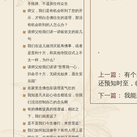
不拣择、不遗弃任何众生
师父，我们是有机会听到了您的开
示，才明白念佛往生的道理，那没
有机会听到的人怎么办？
请师父给我们讲一讲皈依文的前几
句
我们在这儿做消灾延寿佛事，或者
'
是普利十方，和其他寺院仪式上不
太一样，为什么?
请师父给我们讲讲“世尊我一心，
上一篇：
有个
归命尽十方，无碍光如来，愿生安
乐国”
还预知时至，
在家里念佛也应该理直气壮的
下一篇：
我能
我知道凡夫起心动念都造业，但我
们没法控制自己的念头啊
有的佛教徒真的很虔诚，相比之
下，我们就差远了
是不是我们今生修行，来世受益?
我们如何如法修学？有些人理上是