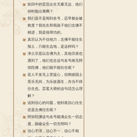
轮回中的芸芸众生无量无边，他们
何时能出离啊？
我们是不是闻到名号，迟早都会被
救度？我先生和我孩子他们念佛不
精进，我是很用功的。
真宗认为不信他力，念佛不能往生
报土，只能生边地，是这样吗？
净土宗是以念佛为主，其他宗派也
遇到了，他们也念这句名号南无阿
弥陀佛，他们能不能往生呢？
若人不发无上菩提心，但闻彼国土
受乐无间，为乐故愿生，亦当不得
往生也。昙鸾大师的这句话怎么理
解？
说到信心的问题，他到底信心往生
还是念佛往生呢？
阿弥陀佛这句名号能满众生一切志
愿，能破众生一切无明吗？
信心不淳，信心不一，信心不相