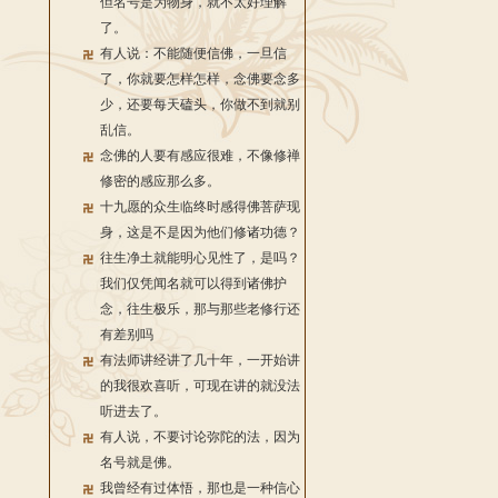
但名号是为物身，就不太好理解
了。
有人说：不能随便信佛，一旦信
了，你就要怎样怎样，念佛要念多
少，还要每天磕头，你做不到就别
乱信。
念佛的人要有感应很难，不像修禅
修密的感应那么多。
十九愿的众生临终时感得佛菩萨现
身，这是不是因为他们修诸功德？
往生净土就能明心见性了，是吗？
我们仅凭闻名就可以得到诸佛护
念，往生极乐，那与那些老修行还
有差别吗
有法师讲经讲了几十年，一开始讲
的我很欢喜听，可现在讲的就没法
听进去了。
有人说，不要讨论弥陀的法，因为
名号就是佛。
我曾经有过体悟，那也是一种信心