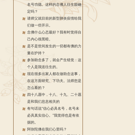
名号功德。这样的念佛人往生能确
定吗？
请师父就目前的新型肺炎疫情给我
们做一些开示。
念佛什么心态最好？我有时觉得自
己内心很黑暗。
是不是世间发生的一切都有佛的力
量在护持？
参加助念多了，就会产生错觉：这
个人是我送往生的。
现在很多出家人都在做助念这事，
在这方面研究、下功夫。法师您是
怎么看的？
四十八愿中，十八、十九、二十愿
是和我们息息相关的
有句话说“信心必具名号，名号未
必具真实信心。”我觉得也是有依
据的。
阿弥陀佛在我们心里吗？