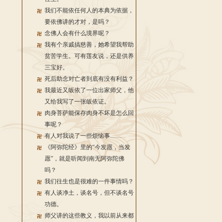
我们不能依任何人的本典为依据，
要依佛讲的才对，是吗？
念佛人会有什么境界呢？
我有个亲戚搞慈善，她希望我帮助
贫苦学生。可有莲友说，还是供养
三宝好。
死后助念对亡者到底有没有利益？
我最近又皈依了一位出家师父，他
又给我写了一张皈依证。
肉身菩萨能保存肉身不坏是怎么回
事呢？
有人对我说了一些烦恼事……
《阿弥陀经》里的“今发愿，当发
愿”，就是听闻到南无阿弥陀佛
吗？
我们往生也是很难的一件事情吗？
有人谈净土，谈名号，但不谈名号
功德。
师父讲的这些教义，我以前从来都