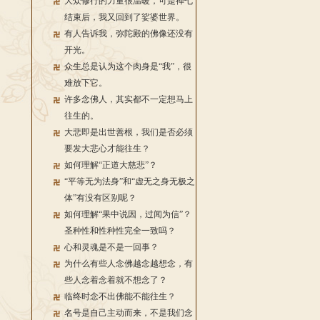
大众修行的力量很温暖，可是禅七
结束后，我又回到了娑婆世界。
有人告诉我，弥陀殿的佛像还没有
开光。
众生总是认为这个肉身是“我”，很
难放下它。
许多念佛人，其实都不一定想马上
往生的。
大悲即是出世善根，我们是否必须
要发大悲心才能往生？
如何理解“正道大慈悲”？
“平等无为法身”和“虚无之身无极之
体”有没有区别呢？
如何理解“果中说因，过闻为信”？
圣种性和性种性完全一致吗？
心和灵魂是不是一回事？
为什么有些人念佛越念越想念，有
些人念着念着就不想念了？
临终时念不出佛能不能往生？
名号是自己主动而来，不是我们念