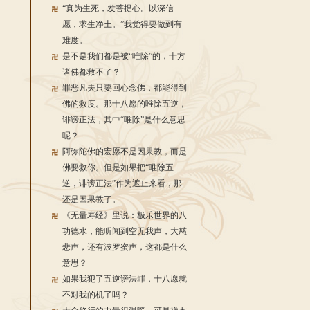
“真为生死，发菩提心。以深信
愿，求生净土。”我觉得要做到有
难度。
是不是我们都是被“唯除”的，十方
诸佛都救不了？
罪恶凡夫只要回心念佛，都能得到
佛的救度。那十八愿的唯除五逆，
诽谤正法，其中“唯除”是什么意思
呢？
阿弥陀佛的宏愿不是因果教，而是
佛要救你。但是如果把“唯除五
逆，诽谤正法”作为遮止来看，那
还是因果教了。
《无量寿经》里说：极乐世界的八
功德水，能听闻到空无我声，大慈
悲声，还有波罗蜜声，这都是什么
意思？
如果我犯了五逆谤法罪，十八愿就
不对我的机了吗？