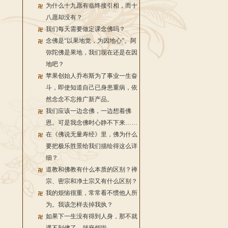
为什么十九愿有临终接引相，而十
八愿却没有？
我们每天需要做定课念佛吗？
念佛是“以果地觉，为因地心”。阿
弥陀佛是果地，我们现在还是在因
地吧？
苹果创始人乔布斯为了事业一生奋
斗，即使知道自己已身患重病，依
然念念不忘推广新产品。
我们应该一边念佛，一边想着佛
恩。可是我念佛时心静不下来……
在《佛说无量寿经》里，佛为什么
要把极乐胜景给我们描绘得这么详
细？
道教和佛教有什么本质的区别？禅
宗、密宗和净土宗又有什么区别？
我的烦恼很重，常常看不惯他人所
为。我该怎样去掉我执？
如果下一生没有得到人身，那不就