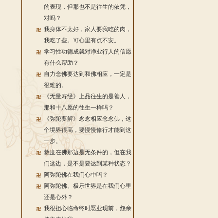
的表现，但那也不是往生的依凭，
对吗？
我身体不太好，家人要我吃的肉，
我吃了些。可心里有点不安。
学习性功德成就对净业行人的信愿
有什么帮助？
自力念佛要达到和佛相应，一定是
很难的。
《无量寿经》上品往生的是善人，
那和十八愿的往生一样吗？
《弥陀要解》念念相应念念佛，这
个境界很高，要慢慢修行才能到这
一步。
救度在佛那边是无条件的，但在我
们这边，是不是要达到某种状态？
阿弥陀佛在我们心中吗？
阿弥陀佛、极乐世界是在我们心里
还是心外？
我很担心临命终时恶业现前，怨亲