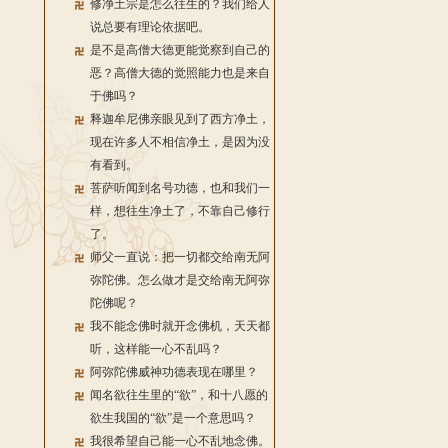
修净土宗是怎么往生的？我们给人
说总要有理论依据吧。
是不是高僧大德更能觉察到自己的
恶？高僧大德的觉照能力也是来自
于佛吗？
释迦牟尼佛亲眼见到了西方净土，
现在许多人不相信净土，是因为没
有看到。
菩萨听闻到名号功德，也和我们一
样，想往生净土了，不靠自己修行
了。
师父一直说：把一切都交给南无阿
弥陀佛。怎么做才是交给南无阿弥
陀佛呢？
我不能念佛时就开念佛机，天天都
听，这样能一心不乱吗？
阿弥陀佛威神功德表现在哪里？
闻名欲往生里的“欲”，和十八愿的
欲生我国的“欲”是一个意思吗？
我很希望自己能一心不乱地念佛。