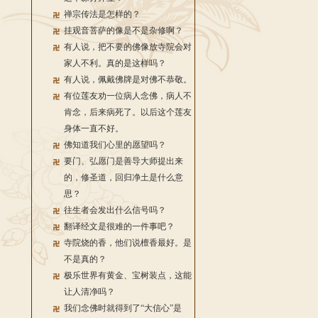
禅宗传法是怎样的？
挂观音菩萨的像是不是杂修啊？
有人说，把不要的佛像放寺院会对
家人不利。真的是这样吗？
有人说，佩戴佛牌是对佛不恭敬。
有位莲友劝一位病人念佛，病人不
肯念，后来病死了。以后这个莲友
身体一直不好。
佛知道我们心里的愿望吗？
要门、弘愿门是善导大师提出来
的，修圣道，回归净土是什么意
思？
往生者会发出什么信号吗？
翻译经文是很难的一件事吧？
寺院烧的香，他们说檀香最好。是
不是真的？
极乐世界有黄金、宝树装点，这能
让人清净吗？
我们念佛时就得到了“大信心”是