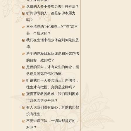
念佛的人要不要努力去行持善法？
听到佛号的人，都是依佛本愿力
吗？
三业清净的“净”和净土的“净”是不
是一个层次的？
我们在生活中很少体会到弥陀的恩
德。
科学的终极目标应该是和阿弥陀佛
的目标一致的吧？
是佛的回向，才有众生的称念，能
念也是阿弥陀佛的功德。
听说我们一天要念满三万声佛号，
往生才有把握。真的是这样吗？
观音菩萨救苦救难，我们遇到困难
可以念菩萨圣号吗？
有人说我们没有信心，所以我们都
没有往生。
不要诽谤正法，一切法都是好的，
对吗？