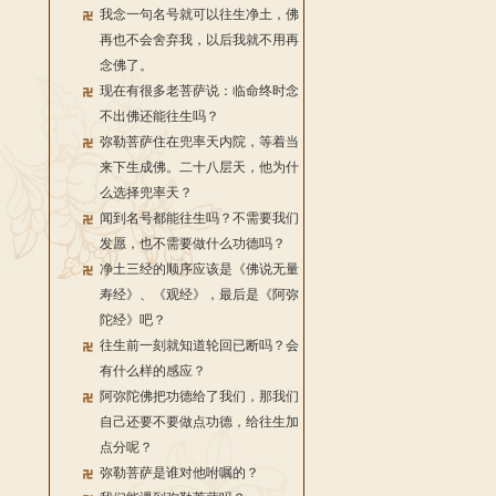
我念一句名号就可以往生净土，佛
再也不会舍弃我，以后我就不用再
念佛了。
现在有很多老菩萨说：临命终时念
不出佛还能往生吗？
弥勒菩萨住在兜率天内院，等着当
来下生成佛。二十八层天，他为什
么选择兜率天？
闻到名号都能往生吗？不需要我们
发愿，也不需要做什么功德吗？
净土三经的顺序应该是《佛说无量
寿经》、《观经》，最后是《阿弥
陀经》吧？
往生前一刻就知道轮回已断吗？会
有什么样的感应？
阿弥陀佛把功德给了我们，那我们
自己还要不要做点功德，给往生加
点分呢？
弥勒菩萨是谁对他咐嘱的？