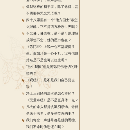
遇不到佛了，就麻烦啦。
像我这样的初学者，除了念佛，需
不需要持咒念咒语呢？
四十八愿里有一个“他方国土”该怎
么理解，它不是西方极乐世界吗？
不念佛，佛也在，是不是可以理解
成即使不念，佛的愿力也在？
《弥陀经》上说一心不乱能得往
生。假如只是一心不乱，没有信愿
持名是不是也可以往生呢？
“欲生我国”也是阿弥陀佛急切的呼
唤吗？
《观经》，是不是我们自己要去
观？
净土三部经的层次是怎么样的？
《无量寿经》是不是更具体一点？
凡夫的念头都是贪嗔痴烦恼。念佛
是缘十法界，是多多益善的吧？
我们每念一声佛号都是佛的恩德。
我们不念时佛恩还在吗？