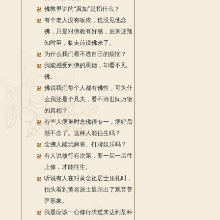
佛教里讲的“真如”是指什么？
有个老人没有皈依，也没见他念
佛，只是对佛教有好感，后来还预
知时至，临走前说佛来了。
为什么我们看不透自己的烦恼？
我能感受到佛的恩德，却看不见
佛。
佛说我们每个人都有佛性，可为什
么我还是个凡夫，看不清世间万物
的真相？
有些人病重时念佛很专一，病好后
就不念了。这种人能往生吗？
念佛人能玩麻将、打牌娱乐吗？
有人说修行有次第，要一层一层往
上修，才能往生。
听说有人在对黄念祖居士顶礼时，
抬头看到黄老居士显示出了观音菩
萨形象。
我是应该一心修行求道来达到某种