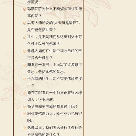
样情况。
弥勒菩萨为什么不断烦恼而往生兜
率内院？
昙鸾大师所说的“人天所起诸行”，
是否也包括世善？
往生，是不是我们从这里到达十万
亿佛土以外的佛国？
念佛人如何在生活中观照自己的言
行是否合佛意？
我看过一本书，上面写了许多修行
禁忌，包括念佛的禁忌。
十八愿的往生，需不需要佛临终接
引？
我在寺院看到一个师父正在很凶地
训人，很不理解。
师父书橱里的藏经都看过了吗？
阿弥陀佛愿力大，众生业力也厉害
啊。
念佛以后，我们怎么修行？杂行杂
善到底指的是什么？