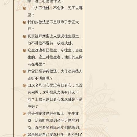
续，这三心是指什么？
一个人不信佛，不念佛，死了去哪
里？
我们的教法是不是顺承了亲鸾大
师？
真宗祖师亲鸾上人强调往生报土，
他不讲住不退转，或者成佛。
众生这边有已往生，今往生，当往
生的。这三种往生者，他们的支撑
点在哪里？
师父已经讲得很透，为什么有些人
还听不明白呢？
口念名号但心里没有归命心，也没
有佛恩，这和报恩念佛有什么不
同？上根人以归命心来念佛是不是
更好？
信受弥陀救度往生报土，平生业
成，活着时就得到必至灭度的利
益。真的希望有缘莲友都能听到。
如果勉励自己发愿往生，但不明了