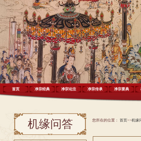
首页
净宗经典
净宗论注
净宗传承
净宗要典
机缘问答
您所在的位置：
首页
>>
机缘