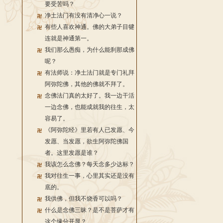
要受苦吗？
净土法门有没有清净心一说？
有些人喜欢神通。佛的大弟子目犍
连就是神通第一。
我们那么愚痴，为什么能刹那成佛
呢？
有法师说：净土法门就是专门礼拜
阿弥陀佛，其他的佛就不拜了。
念佛法门真的太好了。我一边干活
一边念佛，也能成就我的往生，太
容易了。
《阿弥陀经》里若有人已发愿、今
发愿、当发愿，欲生阿弥陀佛国
者。这里发愿是谁？
我该怎么念佛？每天念多少达标？
我对往生一事，心里其实还是没有
底的。
我供佛，但我不烧香可以吗？
什么是念佛三昧？是不是菩萨才有
这个缘分开显？