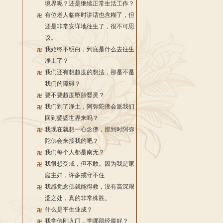
境界呢？还是继续正常生活工作？
有位老人临终时讲话也含糊了，但
还是非常安详地往生了，很不可思
议。
我始终不明白，到底是什么去往生
净土了？
我们还有想超度的想法，那是不是
我们的障碍？
要不要超度堕胎婴灵？
我们到了净土，阿弥陀佛会派我们
回到娑婆世界来吗？
我现在就想一心念佛，那到时阿弥
陀佛会来接我的吧？
我们每个人都是南无？
我很想受戒，但不敢。因为我是家
庭主妇，许多戒守不住
我感觉念佛就能得救，没有高深艰
涩之处，真的非常殊胜。
什么是平生业成？
我学佛刚入门，学哪部经最好？