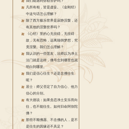
我们能遇到弥勒菩萨吗？
凡所有相，皆是虚妄。《金刚经》
中这句话怎么理解？
除了西方极乐世界是寂静涅槃，还
有其他的涅槃世界吗？
《心经》里的心无挂碍，无挂碍
故，无有恐怖，远离颠倒梦想，究
竟涅槃。我们怎么理解？
我认识的一些莲友，法师以为净土
法门就是这样，佛号念到哪里也就
明白到哪里。
我们是信心往生？还是念佛往生
呢？
居士：师父否定了自力信心、他力
信心的分别。
有大德说：如果贪恋净土安乐而向
往，也不能往生。如何归命阿弥陀
佛？
那些不顺佛愿、不念佛的人，是不
是往生的因缘还不具足？