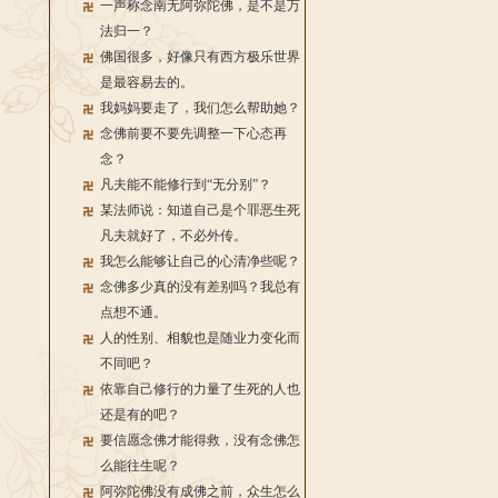
一声称念南无阿弥陀佛，是不是万
法归一？
佛国很多，好像只有西方极乐世界
是最容易去的。
我妈妈要走了，我们怎么帮助她？
念佛前要不要先调整一下心态再
念？
凡夫能不能修行到“无分别”？
某法师说：知道自己是个罪恶生死
凡夫就好了，不必外传。
我怎么能够让自己的心清净些呢？
念佛多少真的没有差别吗？我总有
点想不通。
人的性别、相貌也是随业力变化而
不同吧？
依靠自己修行的力量了生死的人也
还是有的吧？
要信愿念佛才能得救，没有念佛怎
么能往生呢？
阿弥陀佛没有成佛之前，众生怎么