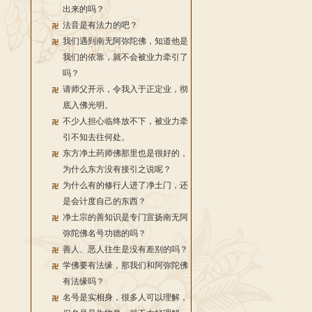
出来的吗？
法音是有法力的吧？
我们遇到南无阿弥陀佛，知道他是
我们的依靠，就不会被业力牵引了
吗？
请师父开示，令我入于正定业，彻
底入佛光明。
不少人担心临终放不下，被业力牵
引不知去往何处。
东方净土药师佛那里也是很好的，
为什么东方没有接引之说呢？
为什么有的修行人进了净土门，还
是会计度自己的东西？
净土宗的善知识是专门宣扬南无阿
弥陀佛名号功德的吗？
善人、恶人往生是没有差别的吗？
学佛要有法缘，那我们和阿弥陀佛
有法缘吗？
名号是实相身，很多人可以理解，