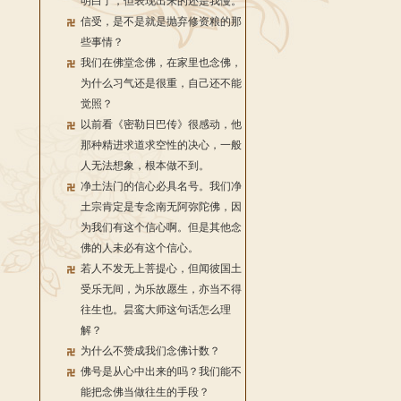
明白了，但表现出来的还是我慢。
信受，是不是就是抛弃修资粮的那
些事情？
我们在佛堂念佛，在家里也念佛，
为什么习气还是很重，自己还不能
觉照？
以前看《密勒日巴传》很感动，他
那种精进求道求空性的决心，一般
人无法想象，根本做不到。
净土法门的信心必具名号。我们净
土宗肯定是专念南无阿弥陀佛，因
为我们有这个信心啊。但是其他念
佛的人未必有这个信心。
若人不发无上菩提心，但闻彼国土
受乐无间，为乐故愿生，亦当不得
往生也。昙鸾大师这句话怎么理
解？
为什么不赞成我们念佛计数？
佛号是从心中出来的吗？我们能不
能把念佛当做往生的手段？