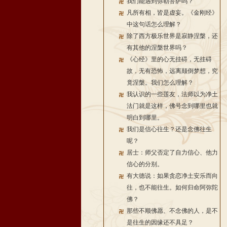
我们能遇到弥勒菩萨吗？
凡所有相，皆是虚妄。《金刚经》
中这句话怎么理解？
除了西方极乐世界是寂静涅槃，还
有其他的涅槃世界吗？
《心经》里的心无挂碍，无挂碍
故，无有恐怖，远离颠倒梦想，究
竟涅槃。我们怎么理解？
我认识的一些莲友，法师以为净土
法门就是这样，佛号念到哪里也就
明白到哪里。
我们是信心往生？还是念佛往生
呢？
居士：师父否定了自力信心、他力
信心的分别。
有大德说：如果贪恋净土安乐而向
往，也不能往生。如何归命阿弥陀
佛？
那些不顺佛愿、不念佛的人，是不
是往生的因缘还不具足？