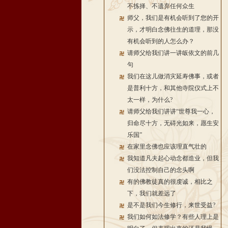
不拣择、不遗弃任何众生
师父，我们是有机会听到了您的开
示，才明白念佛往生的道理，那没
有机会听到的人怎么办？
请师父给我们讲一讲皈依文的前几
句
我们在这儿做消灾延寿佛事，或者
是普利十方，和其他寺院仪式上不
太一样，为什么?
请师父给我们讲讲“世尊我一心，
归命尽十方，无碍光如来，愿生安
乐国”
在家里念佛也应该理直气壮的
我知道凡夫起心动念都造业，但我
们没法控制自己的念头啊
有的佛教徒真的很虔诚，相比之
下，我们就差远了
是不是我们今生修行，来世受益?
我们如何如法修学？有些人理上是