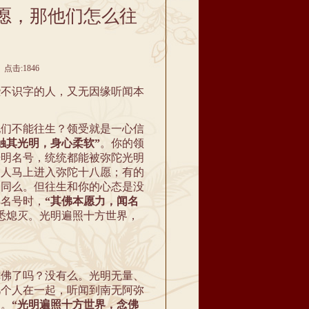
愿，那他们怎么往
 点击:1846
些不识字的人，又无因缘听闻本
他们不能往生？领受就是一心信
触其光明，身心柔软”
。你的领
光明名号，统统都能被弥陀光明
的人马上进入弥陀十八愿；有的
不同么。但往生和你的心态是没
其名号时，
“其佛本愿力，闻名
悉熄灭。光明遍照十方世界，
陀佛了吗？没有么。光明无量、
几个人在一起，听闻到南无阿弥
的。
“光明遍照十方世界，念佛