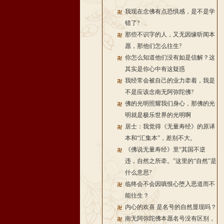
我现在念佛有点恐惧感，是不是学
错了?
那些不识字的人，又无因缘听闻本
愿，那他们怎么往生?
你怎么知道他们没有如是信解？这
其实是你心中有这疑惑
我经常会被自己的业力牵着，我是
不是应该念南无阿弥陀佛?
佛的光明照耀我们身心，那佛的光
明就是极乐世界的光明啊
居士：我觉得《无量寿经》的原译
本和“汇集本”，差别不大。
《佛说无量寿经》里“其国不逆
违，自然之所牵。”这里的“自然”是
什么意思?
临终会不会因嗔恨心堕入恶道而不
能往生？
内心的欢喜 是名号的自然显现吗？
南无阿弥陀佛本愿名号没有区别，