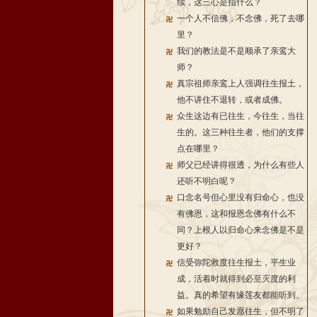
续，这三心是指什么？
一个人不信佛，不念佛，死了去哪
里？
我们的教法是不是顺承了亲鸾大
师？
真宗祖师亲鸾上人强调往生报土，
他不讲住不退转，或者成佛。
众生这边有已往生，今往生，当往
生的。这三种往生者，他们的支撑
点在哪里？
师父已经讲得很透，为什么有些人
还听不明白呢？
口念名号但心里没有归命心，也没
有佛恩，这和报恩念佛有什么不
同？上根人以归命心来念佛是不是
更好？
信受弥陀救度往生报土，平生业
成，活着时就得到必至灭度的利
益。真的希望有缘莲友都能听到。
如果勉励自己发愿往生，但不明了