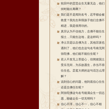
轮回中的芸芸众生无量无边，他们
何时能出离啊？
我们是不是闻到名号，迟早都会被
救度？我先生和我孩子他们念佛不
精进，我是很用功的。
真宗认为不信他力，念佛不能往生
报土，只能生边地，是这样吗？
净土宗是以念佛为主，其他宗派也
遇到了，他们也念这句名号南无阿
弥陀佛，他们能不能往生呢？
若人不发无上菩提心，但闻彼国土
受乐无间，为乐故愿生，亦当不得
往生也。昙鸾大师的这句话怎么理
解？
说到信心的问题，他到底信心往生
还是念佛往生呢？
阿弥陀佛这句名号能满众生一切志
愿，能破众生一切无明吗？
信心不淳，信心不一，信心不相