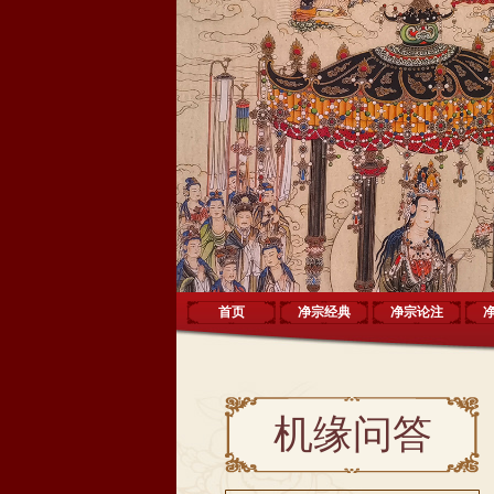
首页
净宗经典
净宗论注
机缘问答