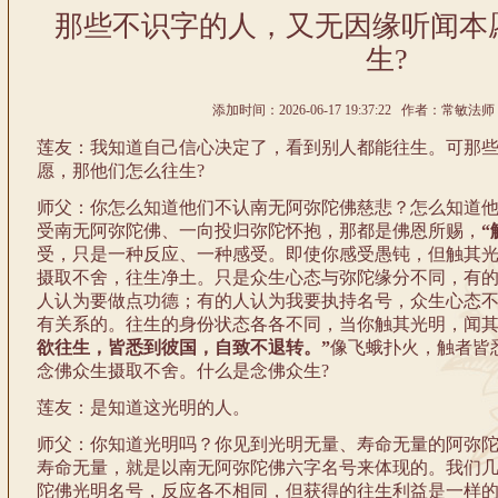
那些不识字的人，又无因缘听闻本
生?
添加时间：2026-06-17 19:37:22 作者：常敏法师
莲友：我知道自己信心决定了，看到别人都能往生。可那
愿，那他们怎么往生?
师父：你怎么知道他们不认南无阿弥陀佛慈悲？怎么知道
受南无阿弥陀佛、一向投归弥陀怀抱，那都是佛恩所赐，
“
受，只是一种反应、一种感受。即使你感受愚钝，但触其
摄取不舍，往生净土。只是众生心态与弥陀缘分不同，有
人认为要做点功德；有的人认为我要执持名号，众生心态
有关系的。往生的身份状态各各不同，当你触其光明，闻
欲往生，皆悉到彼国，自致不退转。”
像飞蛾扑火，触者皆
念佛众生摄取不舍。什么是念佛众生?
莲友：是知道这光明的人。
师父：你知道光明吗？你见到光明无量、寿命无量的阿弥
寿命无量，就是以南无阿弥陀佛六字名号来体现的。我们
陀佛光明名号，反应各不相同，但获得的往生利益是一样