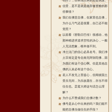
明白了，但表现出来的还是我慢。
信受，是不是就是抛弃修资粮的那
些事情？
我们在佛堂念佛，在家里也念佛，
为什么习气还是很重，自己还不能
觉照？
以前看《密勒日巴传》很感动，他
那种精进求道求空性的决心，一般
人无法想象，根本做不到。
净土法门的信心必具名号。我们净
土宗肯定是专念南无阿弥陀佛，因
为我们有这个信心啊。但是其他念
佛的人未必有这个信心。
若人不发无上菩提心，但闻彼国土
受乐无间，为乐故愿生，亦当不得
往生也。昙鸾大师这句话怎么理
解？
为什么不赞成我们念佛计数？
佛号是从心中出来的吗？我们能不
能把念佛当做往生的手段？