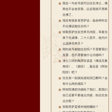
我念一句名号就可以往生净土，佛
再也不会舍弃我，以后我就不用再
念佛了。
现在有很多老菩萨说：临命终时念
不出佛还能往生吗？
弥勒菩萨住在兜率天内院，等着当
来下生成佛。二十八层天，他为什
么选择兜率天？
闻到名号都能往生吗？不需要我们
发愿，也不需要做什么功德吗？
净土三经的顺序应该是《佛说无量
寿经》、《观经》，最后是《阿弥
陀经》吧？
往生前一刻就知道轮回已断吗？会
有什么样的感应？
阿弥陀佛把功德给了我们，那我们
自己还要不要做点功德，给往生加
点分呢？
弥勒菩萨是谁对他咐嘱的？