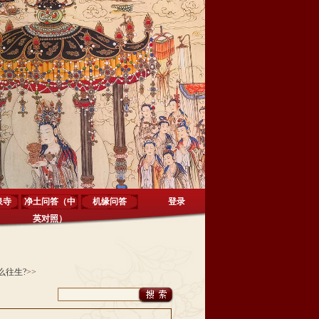
泉寺
净土问答（中
机缘问答
登录
英对照）
么往生?
>>