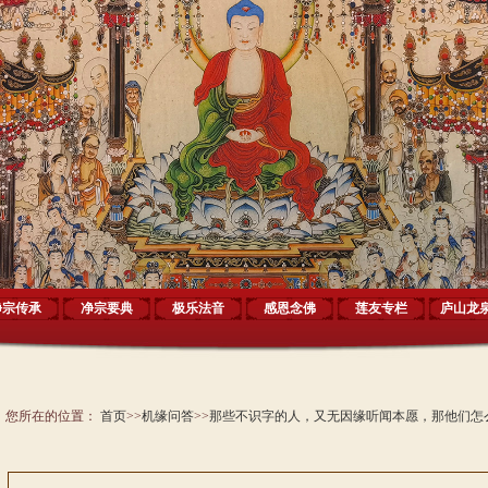
净宗传承
净宗要典
极乐法音
感恩念佛
莲友专栏
庐山龙
您所在的位置：
首页
>>
机缘问答
>>
那些不识字的人，又无因缘听闻本愿，那他们怎