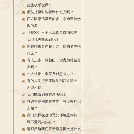
往生极乐世界？
师父打坐时能看到什么光吗？
西方国家信基督的多，东南亚信佛
教的多
《观经》里十六观都是佛的境界，
我们凡夫能观到吗？
阿弥陀佛名声超十方，他的名声指
什么？
有人三步一拜朝山，佛力加持会更
大吗？
一人信佛，全家反对怎么办？
有的人觉得要亲眼见到西方净土，
才能相信。
我们能做到没有念头吗？
释迦牟尼佛来此世界，有没有神识
入胎？
我们怎样在这浊恶的环境里保持一
颗不受污染的心？
请师父给我们开示报身报土是什么