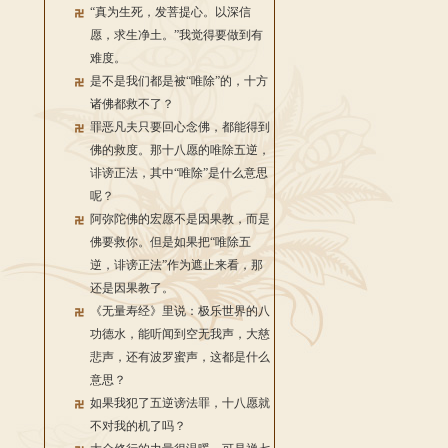
“真为生死，发菩提心。以深信
愿，求生净土。”我觉得要做到有
难度。
是不是我们都是被“唯除”的，十方
诸佛都救不了？
罪恶凡夫只要回心念佛，都能得到
佛的救度。那十八愿的唯除五逆，
诽谤正法，其中“唯除”是什么意思
呢？
阿弥陀佛的宏愿不是因果教，而是
佛要救你。但是如果把“唯除五
逆，诽谤正法”作为遮止来看，那
还是因果教了。
《无量寿经》里说：极乐世界的八
功德水，能听闻到空无我声，大慈
悲声，还有波罗蜜声，这都是什么
意思？
如果我犯了五逆谤法罪，十八愿就
不对我的机了吗？