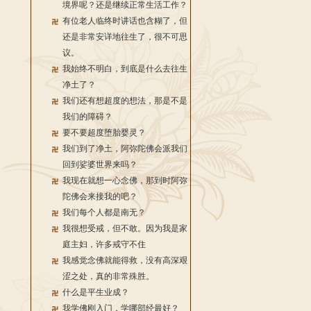
境界呢？还是继续正常生活工作？
有位老人临终时讲话也含糊了，但
还是非常安详地往生了，很不可思
议。
我始终不明白，到底是什么去往生
净土了？
我们还有想超度的想法，那是不是
我们的障碍？
要不要超度堕胎婴灵？
我们到了净土，阿弥陀佛会派我们
回到娑婆世界来吗？
我现在就想一心念佛，那到时阿弥
陀佛会来接我的吧？
我们每个人都是南无？
我很想受戒，但不敢。因为我是家
庭主妇，许多戒守不住
我感觉念佛就能得救，没有高深艰
涩之处，真的非常殊胜。
什么是平生业成？
我学佛刚入门，学哪部经最好？