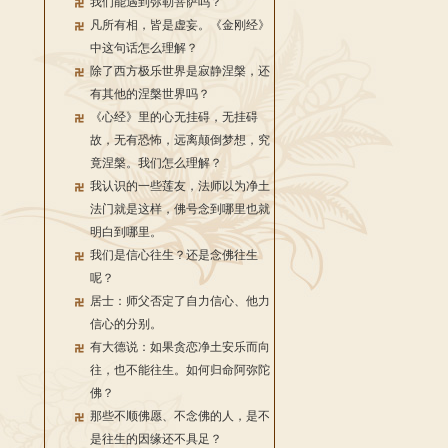
我们能遇到弥勒菩萨吗？
凡所有相，皆是虚妄。《金刚经》
中这句话怎么理解？
除了西方极乐世界是寂静涅槃，还
有其他的涅槃世界吗？
《心经》里的心无挂碍，无挂碍
故，无有恐怖，远离颠倒梦想，究
竟涅槃。我们怎么理解？
我认识的一些莲友，法师以为净土
法门就是这样，佛号念到哪里也就
明白到哪里。
我们是信心往生？还是念佛往生
呢？
居士：师父否定了自力信心、他力
信心的分别。
有大德说：如果贪恋净土安乐而向
往，也不能往生。如何归命阿弥陀
佛？
那些不顺佛愿、不念佛的人，是不
是往生的因缘还不具足？