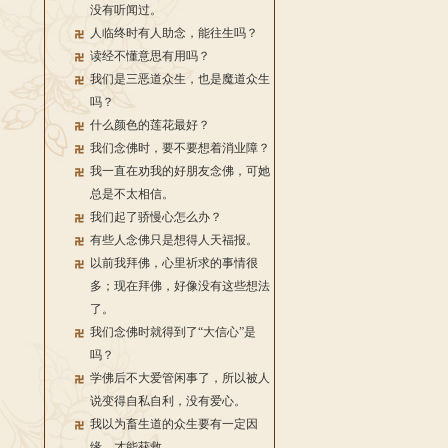
没有听闻过。
人临终时有人助念，能往生吗？
读经不懂意思有用吗？
我们是三恶道众生，也是魔道众生
吗？
什么颜色的莲花最好？
我们念佛时，要不要想着消业障？
我一直在劝我的好朋友念佛，可她
总是不太相信。
我们起了骄慢心怎么办？
有些人念佛只是想得人天福报。
以前我拜佛，心里祈求的事情很
多；现在拜佛，好像没有这些想法
了。
我们念佛时就得到了“大信心”是
吗？
学佛后不大爱管闲事了，所以被人
说变得自私自利，没有爱心。
我以为畜生道的众生要有一定因
缘，才能获救。