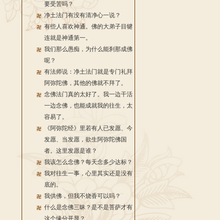
要受苦吗？
净土法门有没有清净心一说？
有些人喜欢神通。佛的大弟子目犍
连就是神通第一。
我们那么愚痴，为什么能刹那成佛
呢？
有法师说：净土法门就是专门礼拜
阿弥陀佛，其他的佛就不拜了。
念佛法门真的太好了。我一边干活
一边念佛，也能成就我的往生，太
容易了。
《阿弥陀经》里若有人已发愿、今
发愿、当发愿，欲生阿弥陀佛国
者。这里发愿是谁？
我该怎么念佛？每天念多少达标？
我对往生一事，心里其实还是没有
底的。
我供佛，但我不烧香可以吗？
什么是念佛三昧？是不是菩萨才有
这个缘分开显？