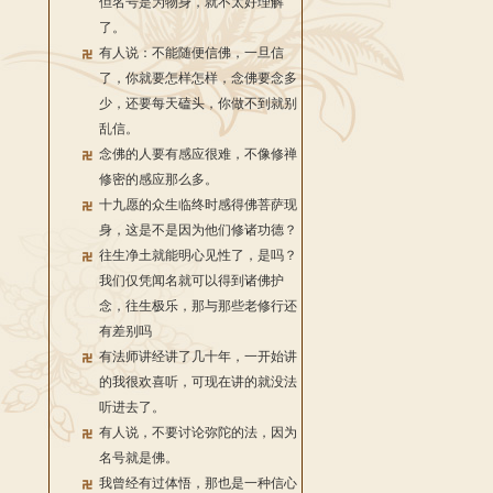
但名号是为物身，就不太好理解
了。
有人说：不能随便信佛，一旦信
了，你就要怎样怎样，念佛要念多
少，还要每天磕头，你做不到就别
乱信。
念佛的人要有感应很难，不像修禅
修密的感应那么多。
十九愿的众生临终时感得佛菩萨现
身，这是不是因为他们修诸功德？
往生净土就能明心见性了，是吗？
我们仅凭闻名就可以得到诸佛护
念，往生极乐，那与那些老修行还
有差别吗
有法师讲经讲了几十年，一开始讲
的我很欢喜听，可现在讲的就没法
听进去了。
有人说，不要讨论弥陀的法，因为
名号就是佛。
我曾经有过体悟，那也是一种信心