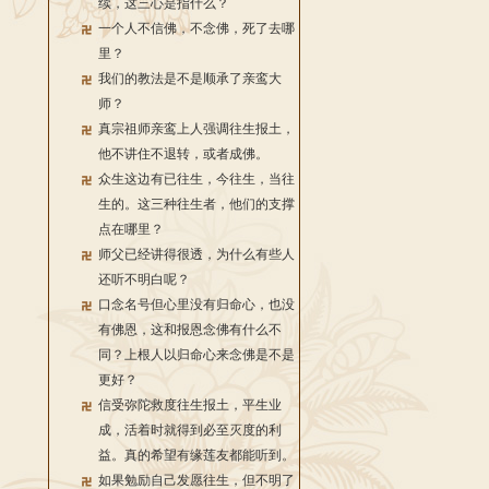
续，这三心是指什么？
一个人不信佛，不念佛，死了去哪
里？
我们的教法是不是顺承了亲鸾大
师？
真宗祖师亲鸾上人强调往生报土，
他不讲住不退转，或者成佛。
众生这边有已往生，今往生，当往
生的。这三种往生者，他们的支撑
点在哪里？
师父已经讲得很透，为什么有些人
还听不明白呢？
口念名号但心里没有归命心，也没
有佛恩，这和报恩念佛有什么不
同？上根人以归命心来念佛是不是
更好？
信受弥陀救度往生报土，平生业
成，活着时就得到必至灭度的利
益。真的希望有缘莲友都能听到。
如果勉励自己发愿往生，但不明了