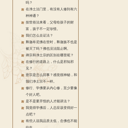
吗？
在净土法门里，有没有人修到有六
种神通？
按世俗法来看，父母给孩子的财
富，孩子不一定珍惜。
我们怎么去证法？
释迦牟尼佛在世时，释迦族不也是
被灭了吗？佛也没法阻止啊。
禅宗和净土宗的区别在哪里呢？
在修行的道路上，什么是邪知邪
见？
密宗是怎么回事？感觉很神秘，和
我们净土宗不一样。
修行、学佛要从内心修，至少要像
个好人吧。
是不是要开悟的人才能讲法？
我觉得学佛后，人总应该变得好一
点吧？
有些人说我品质太低，念佛也不能
往生。