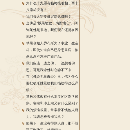
为什么十九愿有临终接引相，而十
八愿却没有？
我们每天需要做定课念佛吗？
念佛是“以果地觉，为因地心”。阿
弥陀佛是果地，我们现在还是在因
地吧？
苹果创始人乔布斯为了事业一生奋
斗，即使知道自己已身患重病，依
然念念不忘推广新产品。
我们应该一边念佛，一边想着佛
恩。可是我念佛时心静不下来……
在《佛说无量寿经》里，佛为什么
要把极乐胜景给我们描绘得这么详
细？
道教和佛教有什么本质的区别？禅
宗、密宗和净土宗又有什么区别？
我的烦恼很重，常常看不惯他人所
为。我该怎样去掉我执？
如果下一生没有得到人身，那不就