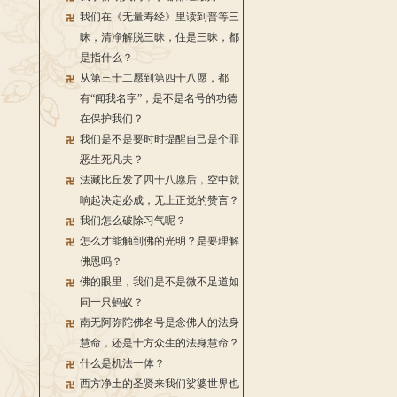
我们在《无量寿经》里读到普等三
昧，清净解脱三昧，住是三昧，都
是指什么？
从第三十二愿到第四十八愿，都
有“闻我名字”，是不是名号的功德
在保护我们？
我们是不是要时时提醒自己是个罪
恶生死凡夫？
法藏比丘发了四十八愿后，空中就
响起决定必成，无上正觉的赞言？
我们怎么破除习气呢？
怎么才能触到佛的光明？是要理解
佛恩吗？
佛的眼里，我们是不是微不足道如
同一只蚂蚁？
南无阿弥陀佛名号是念佛人的法身
慧命，还是十方众生的法身慧命？
什么是机法一体？
西方净土的圣贤来我们娑婆世界也