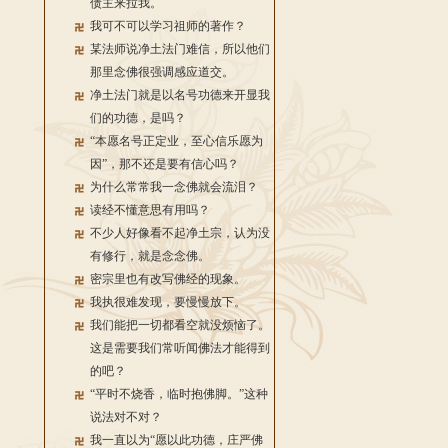
债主来拉我。
我可不可以学习祖师的著作？
某法师说净土法门难信，所以他们
那里念佛很强调感应道交。
净土法门就是以名号功德来开显我
们的功德，是吗？
“本愿名号正定业，至心信乐愿为
因”，那不还是要有信心吗？
为什么常常我一念佛就会流泪？
读经不懂意思有用吗？
不少人好像看不起净土宗，认为没
有修行，就是念念佛。
密宗里也有改写佛经的现象。
我执很难发现，要慢慢放下。
我们能把一切都看空就没烦恼了。
这是需要我们常听闻佛法才能得到
的吧？
“平时不烧香，临时抱佛脚。”这种
说法对不对？
我一直以为“愿以此功德，庄严佛