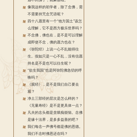
遇不到佛了，就麻烦啦。
像我这样的初学者，除了念佛，需
不需要持咒念咒语呢？
四十八愿里有一个“他方国土”该怎
么理解，它不是西方极乐世界吗？
不念佛，佛也在，是不是可以理解
成即使不念，佛的愿力也在？
《弥陀经》上说一心不乱能得往
生。假如只是一心不乱，没有信愿
持名是不是也可以往生呢？
“欲生我国”也是阿弥陀佛急切的呼
唤吗？
《观经》，是不是我们自己要去
观？
净土三部经的层次是怎么样的？
《无量寿经》是不是更具体一点？
凡夫的念头都是贪嗔痴烦恼。念佛
是缘十法界，是多多益善的吧？
我们每念一声佛号都是佛的恩德。
我们不念时佛恩还在吗？