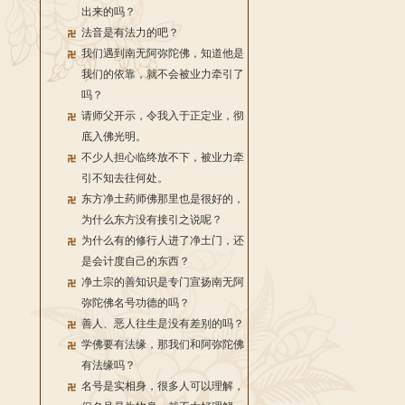
出来的吗？
法音是有法力的吧？
我们遇到南无阿弥陀佛，知道他是
我们的依靠，就不会被业力牵引了
吗？
请师父开示，令我入于正定业，彻
底入佛光明。
不少人担心临终放不下，被业力牵
引不知去往何处。
东方净土药师佛那里也是很好的，
为什么东方没有接引之说呢？
为什么有的修行人进了净土门，还
是会计度自己的东西？
净土宗的善知识是专门宣扬南无阿
弥陀佛名号功德的吗？
善人、恶人往生是没有差别的吗？
学佛要有法缘，那我们和阿弥陀佛
有法缘吗？
名号是实相身，很多人可以理解，