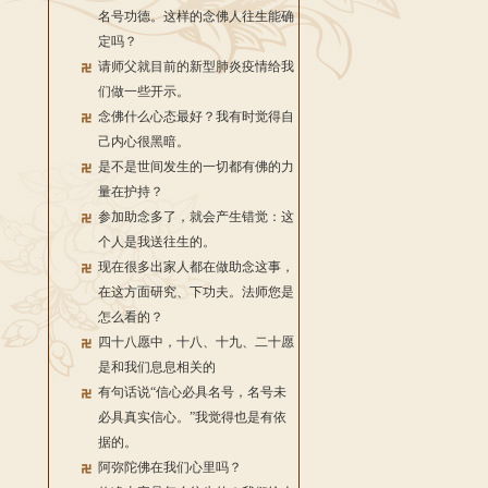
名号功德。这样的念佛人往生能确
定吗？
请师父就目前的新型肺炎疫情给我
们做一些开示。
念佛什么心态最好？我有时觉得自
己内心很黑暗。
是不是世间发生的一切都有佛的力
量在护持？
参加助念多了，就会产生错觉：这
个人是我送往生的。
现在很多出家人都在做助念这事，
在这方面研究、下功夫。法师您是
怎么看的？
四十八愿中，十八、十九、二十愿
是和我们息息相关的
有句话说“信心必具名号，名号未
必具真实信心。”我觉得也是有依
据的。
阿弥陀佛在我们心里吗？