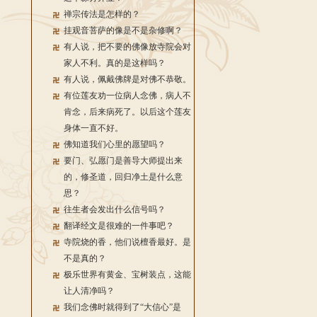
禅宗传法是怎样的？
挂观音菩萨的像是不是杂修啊？
有人说，把不要的佛像放寺院会对
家人不利。真的是这样吗？
有人说，佩戴佛牌是对佛不恭敬。
有位莲友劝一位病人念佛，病人不
肯念，后来病死了。以后这个莲友
身体一直不好。
佛知道我们心里的愿望吗？
要门、弘愿门是善导大师提出来
的，修圣道，回归净土是什么意
思？
往生者会发出什么信号吗？
翻译经文是很难的一件事吧？
寺院烧的香，他们说檀香最好。是
不是真的？
极乐世界有黄金、宝树装点，这能
让人清净吗？
我们念佛时就得到了“大信心”是