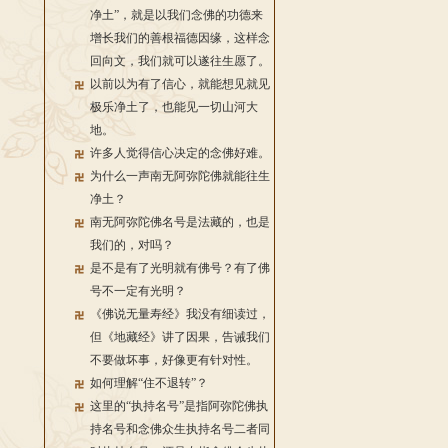
净土”，就是以我们念佛的功德来
增长我们的善根福德因缘，这样念
回向文，我们就可以遂往生愿了。
以前以为有了信心，就能想见就见
极乐净土了，也能见一切山河大
地。
许多人觉得信心决定的念佛好难。
为什么一声南无阿弥陀佛就能往生
净土？
南无阿弥陀佛名号是法藏的，也是
我们的，对吗？
是不是有了光明就有佛号？有了佛
号不一定有光明？
《佛说无量寿经》我没有细读过，
但《地藏经》讲了因果，告诫我们
不要做坏事，好像更有针对性。
如何理解“住不退转”？
这里的“执持名号”是指阿弥陀佛执
持名号和念佛众生执持名号二者同