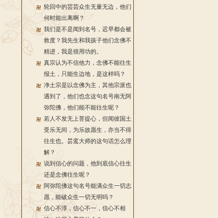
轮回中的芸芸众生无量无边，他们
何时能出离啊？
我们是不是闻到名号，迟早都会被
救度？我先生和我孩子他们念佛不
精进，我是很用功的。
真宗认为不信他力，念佛不能往生
报土，只能生边地，是这样吗？
净土宗是以念佛为主，其他宗派也
遇到了，他们也念这句名号南无阿
弥陀佛，他们能不能往生呢？
若人不发无上菩提心，但闻彼国土
受乐无间，为乐故愿生，亦当不得
往生也。昙鸾大师的这句话怎么理
解？
说到信心的问题，他到底信心往生
还是念佛往生呢？
阿弥陀佛这句名号能满众生一切志
愿，能破众生一切无明吗？
信心不淳，信心不一，信心不相