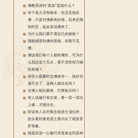
佛教里讲的“真如”是指什么？
有个老人没有皈依，也没见他念
佛，只是对佛教有好感，后来还预
知时至，临走前说佛来了。
为什么我们看不透自己的烦恼？
我能感受到佛的恩德，却看不见
佛。
佛说我们每个人都有佛性，可为什
么我还是个凡夫，看不清世间万物
的真相？
有些人病重时念佛很专一，病好后
就不念了。这种人能往生吗？
念佛人能玩麻将、打牌娱乐吗？
有人说修行有次第，要一层一层往
上修，才能往生。
听说有人在对黄念祖居士顶礼时，
抬头看到黄老居士显示出了观音菩
萨形象。
我是应该一心修行求道来达到某种