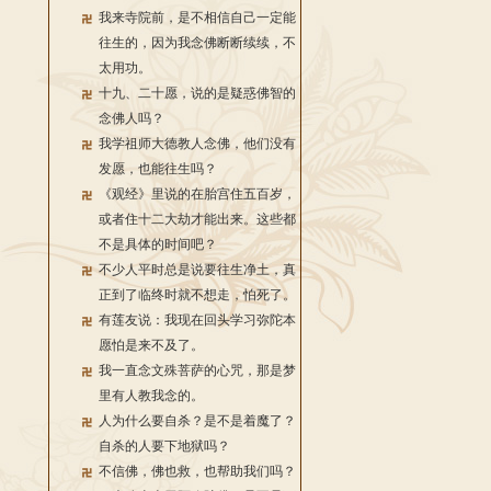
我来寺院前，是不相信自己一定能
往生的，因为我念佛断断续续，不
太用功。
十九、二十愿，说的是疑惑佛智的
念佛人吗？
我学祖师大德教人念佛，他们没有
发愿，也能往生吗？
《观经》里说的在胎宫住五百岁，
或者住十二大劫才能出来。这些都
不是具体的时间吧？
不少人平时总是说要往生净土，真
正到了临终时就不想走，怕死了。
有莲友说：我现在回头学习弥陀本
愿怕是来不及了。
我一直念文殊菩萨的心咒，那是梦
里有人教我念的。
人为什么要自杀？是不是着魔了？
自杀的人要下地狱吗？
不信佛，佛也救，也帮助我们吗？