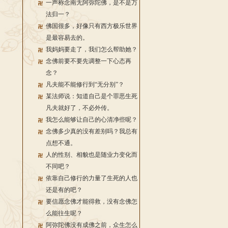
一声称念南无阿弥陀佛，是不是万
法归一？
佛国很多，好像只有西方极乐世界
是最容易去的。
我妈妈要走了，我们怎么帮助她？
念佛前要不要先调整一下心态再
念？
凡夫能不能修行到“无分别”？
某法师说：知道自己是个罪恶生死
凡夫就好了，不必外传。
我怎么能够让自己的心清净些呢？
念佛多少真的没有差别吗？我总有
点想不通。
人的性别、相貌也是随业力变化而
不同吧？
依靠自己修行的力量了生死的人也
还是有的吧？
要信愿念佛才能得救，没有念佛怎
么能往生呢？
阿弥陀佛没有成佛之前，众生怎么