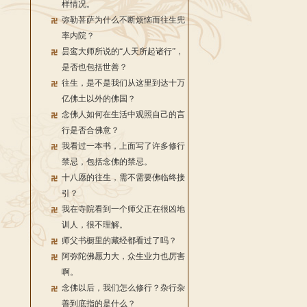
样情况。
弥勒菩萨为什么不断烦恼而往生兜
率内院？
昙鸾大师所说的“人天所起诸行”，
是否也包括世善？
往生，是不是我们从这里到达十万
亿佛土以外的佛国？
念佛人如何在生活中观照自己的言
行是否合佛意？
我看过一本书，上面写了许多修行
禁忌，包括念佛的禁忌。
十八愿的往生，需不需要佛临终接
引？
我在寺院看到一个师父正在很凶地
训人，很不理解。
师父书橱里的藏经都看过了吗？
阿弥陀佛愿力大，众生业力也厉害
啊。
念佛以后，我们怎么修行？杂行杂
善到底指的是什么？