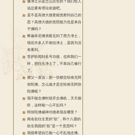
修净土宗是怎么往生的？我们给人
说总要有理论依据吧。
是不是高僧大德更能觉察到自己的
恶？高僧大德的觉照能力也是来自
于佛吗？
释迦牟尼佛亲眼见到了西方净土，
现在许多人不相信净土，是因为没
有看到。
菩萨听闻到名号功德，也和我们一
样，想往生净土了，不靠自己修行
了。
师父一直说：把一切都交给南无阿
弥陀佛。怎么做才是交给南无阿弥
陀佛呢？
我不能念佛时就开念佛机，天天都
听，这样能一心不乱吗？
阿弥陀佛威神功德表现在哪里？
闻名欲往生里的“欲”，和十八愿的
欲生我国的“欲”是一个意思吗？
我很希望自己能一心不乱地念佛。