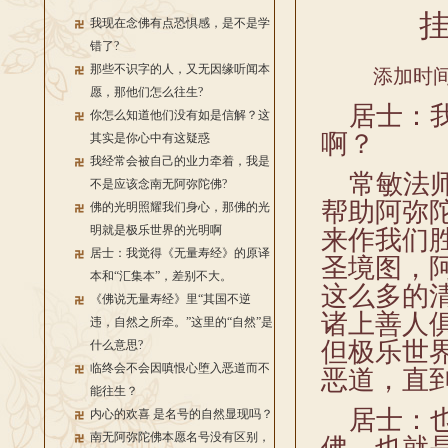
我现在念佛有点恐惧感，是不是学
错了?
那些不识字的人，又无因缘听闻本
添加时间：
愿，那他们怎么往生?
居士：我
你怎么知道他们没有如是信解？这
啊？
其实是你心中有这疑惑
我经常会被自己的业力牵着，我是
常敏法师
不是应该念南无阿弥陀佛?
帮助阿弥
佛的光明照耀我们身心，那佛的光
明就是极乐世界的光明啊
来作我们
居士：我觉得《无量寿经》的原译
圣境图，
本和“汇集本”，差别不大。
这么多的
《佛说无量寿经》里“其国不逆
诸上善人
违，自然之所牵。”这里的“自然”是
但极乐世
什么意思?
临终会不会因嗔恨心堕入恶道而不
恶道，直
能往生？
居士：也
内心的欢喜 是名号的自然显现吗？
南无阿弥陀佛本愿名号没有区别，