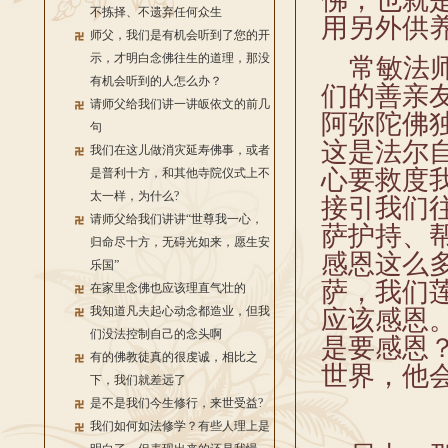
佛，也就
不拣择、不遗弃任何众生
用另外供
师父，我们是有机会听到了您的开
示，才明白念佛往生的道理，那没
常敏法师
有机会听到的人怎么办？
们的善亲
请师父给我们讲一讲皈依文的前几
阿弥陀佛
句
这是法尔
我们在这儿做消灾延寿佛事，或者
心要救度
是普利十方，和其他寺院仪式上不
太一样，为什么?
接引我们
请师父给我们讲讲“世尊我一心，
萨护持、
归命尽十方，无碍光如来，愿生安
感恩这么
乐国”
萨，我们
在家里念佛也应该理直气壮的
我知道凡夫起心动念都造业，但我
应该感恩
们没法控制自己的念头啊
是要感恩
有的佛教徒真的很虔诚，相比之
世界，他
下，我们就差远了
是不是我们今生修行，来世受益?
我们如何如法修学？有些人理上是