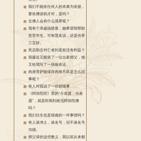
我们不能依任何人的本典为依据，
要依佛讲的才对，是吗？
念佛人会有什么境界呢？
我有个亲戚搞慈善，她希望我帮助
贫苦学生。可有莲友说，还是供养
三宝好。
死后助念对亡者到底有没有利益？
我最近又皈依了一位出家师父，他
又给我写了一张皈依证。
肉身菩萨能保存肉身不坏是怎么回
事呢？
有人对我说了一些烦恼事……
《阿弥陀经》里的“今发愿，当发
愿”，就是听闻到南无阿弥陀佛
吗？
我们往生也是很难的一件事情吗？
有人谈净土，谈名号，但不谈名号
功德。
师父讲的这些教义，我以前从来都