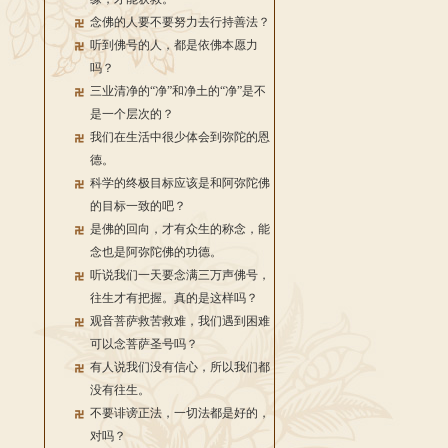
念佛的人要不要努力去行持善法？
听到佛号的人，都是依佛本愿力
吗？
三业清净的“净”和净土的“净”是不
是一个层次的？
我们在生活中很少体会到弥陀的恩
德。
科学的终极目标应该是和阿弥陀佛
的目标一致的吧？
是佛的回向，才有众生的称念，能
念也是阿弥陀佛的功德。
听说我们一天要念满三万声佛号，
往生才有把握。真的是这样吗？
观音菩萨救苦救难，我们遇到困难
可以念菩萨圣号吗？
有人说我们没有信心，所以我们都
没有往生。
不要诽谤正法，一切法都是好的，
对吗？