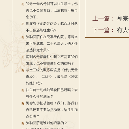
我念一句名号就可以往生净土，佛
再也不会舍弃我，以后我就不用再
念佛了。
上一篇：
禅宗
现在有很多老菩萨说：临命终时念
下一篇：
有人
不出佛还能往生吗？
弥勒菩萨住在兜率天内院，等着当
来下生成佛。二十八层天，他为什
么选择兜率天？
闻到名号都能往生吗？不需要我们
发愿，也不需要做什么功德吗？
净土三经的顺序应该是《佛说无量
寿经》、《观经》，最后是《阿弥
陀经》吧？
往生前一刻就知道轮回已断吗？会
有什么样的感应？
阿弥陀佛把功德给了我们，那我们
自己还要不要做点功德，给往生加
点分呢？
弥勒菩萨是谁对他咐嘱的？