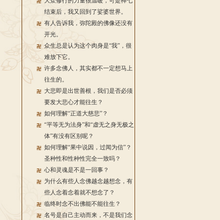
大众修行的力量很温暖，可是禅七
结束后，我又回到了娑婆世界。
有人告诉我，弥陀殿的佛像还没有
开光。
众生总是认为这个肉身是“我”，很
难放下它。
许多念佛人，其实都不一定想马上
往生的。
大悲即是出世善根，我们是否必须
要发大悲心才能往生？
如何理解“正道大慈悲”？
“平等无为法身”和“虚无之身无极之
体”有没有区别呢？
如何理解“果中说因，过闻为信”？
圣种性和性种性完全一致吗？
心和灵魂是不是一回事？
为什么有些人念佛越念越想念，有
些人念着念着就不想念了？
临终时念不出佛能不能往生？
名号是自己主动而来，不是我们念