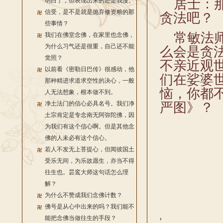
居士：那
明白了，但表现出来的还是我慢。
信受，是不是就是抛弃修资粮的那
贪法吧？
些事情？
常敏法师
我们在佛堂念佛，在家里也念佛，
为什么习气还是很重，自己还不能
么会是贪
觉照？
不亲近观
以前看《密勒日巴传》很感动，他
们在娑婆
那种精进求道求空性的决心，一般
恼，你都
人无法想象，根本做不到。
净土法门的信心必具名号。我们净
严图》？
土宗肯定是专念南无阿弥陀佛，因
为我们有这个信心啊。但是其他念
佛的人未必有这个信心。
若人不发无上菩提心，但闻彼国土
受乐无间，为乐故愿生，亦当不得
往生也。昙鸾大师这句话怎么理
解？
为什么不赞成我们念佛计数？
佛号是从心中出来的吗？我们能不
能把念佛当做往生的手段？
'