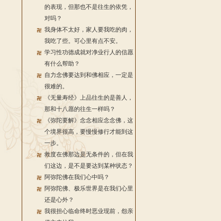
的表现，但那也不是往生的依凭，
对吗？
我身体不太好，家人要我吃的肉，
我吃了些。可心里有点不安。
学习性功德成就对净业行人的信愿
有什么帮助？
自力念佛要达到和佛相应，一定是
很难的。
《无量寿经》上品往生的是善人，
那和十八愿的往生一样吗？
《弥陀要解》念念相应念念佛，这
个境界很高，要慢慢修行才能到这
一步。
救度在佛那边是无条件的，但在我
们这边，是不是要达到某种状态？
阿弥陀佛在我们心中吗？
阿弥陀佛、极乐世界是在我们心里
还是心外？
我很担心临命终时恶业现前，怨亲