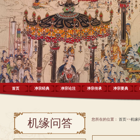
首页
净宗经典
净宗论注
净宗传承
净宗要典
机缘问答
您所在的位置：
首页
>>
机缘