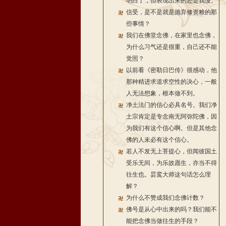
明白了，但表现出来的还是我慢。
信受，是不是就是抛弃修资粮的那
些事情？
我们在佛堂念佛，在家里也念佛，
为什么习气还是很重，自己还不能
觉照？
以前看《密勒日巴传》很感动，他
那种精进求道求空性的决心，一般
人无法想象，根本做不到。
净土法门的信心必具名号。我们净
土宗肯定是专念南无阿弥陀佛，因
为我们有这个信心啊。但是其他念
佛的人未必有这个信心。
若人不发无上菩提心，但闻彼国土
受乐无间，为乐故愿生，亦当不得
往生也。昙鸾大师这句话怎么理
解？
为什么不赞成我们念佛计数？
佛号是从心中出来的吗？我们能不
能把念佛当做往生的手段？