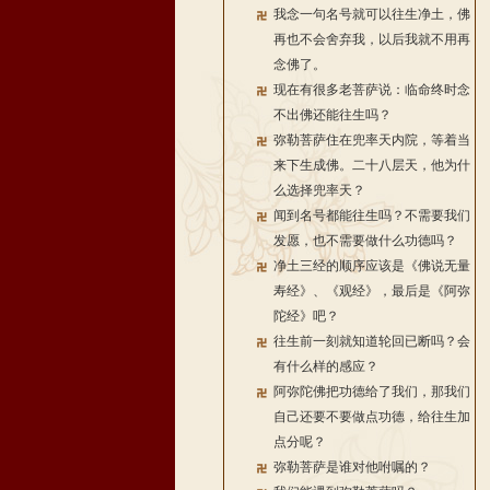
我念一句名号就可以往生净土，佛
再也不会舍弃我，以后我就不用再
念佛了。
现在有很多老菩萨说：临命终时念
不出佛还能往生吗？
弥勒菩萨住在兜率天内院，等着当
来下生成佛。二十八层天，他为什
么选择兜率天？
闻到名号都能往生吗？不需要我们
发愿，也不需要做什么功德吗？
净土三经的顺序应该是《佛说无量
寿经》、《观经》，最后是《阿弥
陀经》吧？
往生前一刻就知道轮回已断吗？会
有什么样的感应？
阿弥陀佛把功德给了我们，那我们
自己还要不要做点功德，给往生加
点分呢？
弥勒菩萨是谁对他咐嘱的？