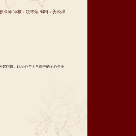
敏法师 审核：姚维煊 编辑：姜晓华
阿弥陀佛。此至心与十八愿中的至心是不