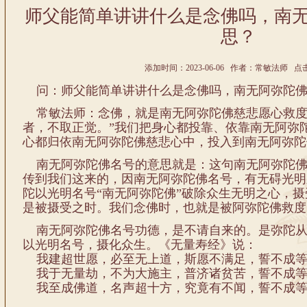
师父能简单讲讲什么是念佛吗，南
思？
添加时间：2023-06-06 作者：常敏法师 点击:
问：师父能简单讲讲什么是念佛吗，南无阿弥陀
常敏法师：念佛，就是南无阿弥陀佛慈悲愿心救度
者，不取正觉。”我们把身心都投靠、依靠南无阿弥
心都归依南无阿弥陀佛慈悲心中，投入到南无阿弥陀
南无阿弥陀佛名号的意思就是：这句南无阿弥陀佛
传到我们这来的，因南无阿弥陀佛名号，有无碍光明
陀以光明名号“南无阿弥陀佛”破除众生无明之心，
是被摄受之时。我们念佛时，也就是被阿弥陀佛救度
南无阿弥陀佛名号功德，是不请自来的。是弥陀从
以光明名号，摄化众生。《无量寿经》说：
我建超世愿，必至无上道，斯愿不满足，誓不成等
我于无量劫，不为大施主，普济诸贫苦，誓不成等
我至成佛道，名声超十方，究竟有不闻，誓不成等