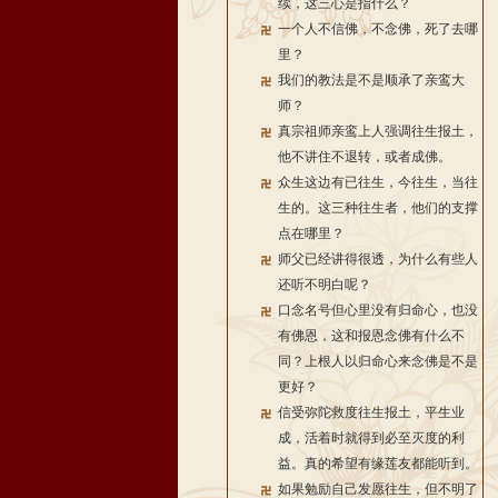
续，这三心是指什么？
一个人不信佛，不念佛，死了去哪
里？
我们的教法是不是顺承了亲鸾大
师？
真宗祖师亲鸾上人强调往生报土，
他不讲住不退转，或者成佛。
众生这边有已往生，今往生，当往
生的。这三种往生者，他们的支撑
点在哪里？
师父已经讲得很透，为什么有些人
还听不明白呢？
口念名号但心里没有归命心，也没
有佛恩，这和报恩念佛有什么不
同？上根人以归命心来念佛是不是
更好？
信受弥陀救度往生报土，平生业
成，活着时就得到必至灭度的利
益。真的希望有缘莲友都能听到。
如果勉励自己发愿往生，但不明了