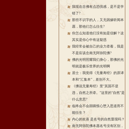
我现在念佛有点恐惧感，是不是学
错了?
那些不识字的人，又无因缘听闻本
愿，那他们怎么往生?
你怎么知道他们没有如是信解？这
其实是你心中有这疑惑
我经常会被自己的业力牵着，我是
不是应该念南无阿弥陀佛?
佛的光明照耀我们身心，那佛的光
明就是极乐世界的光明啊
居士：我觉得《无量寿经》的原译
本和“汇集本”，差别不大。
《佛说无量寿经》里“其国不逆
违，自然之所牵。”这里的“自然”是
什么意思?
临终会不会因嗔恨心堕入恶道而不
能往生？
内心的欢喜 是名号的自然显现吗？
南无阿弥陀佛本愿名号没有区别，