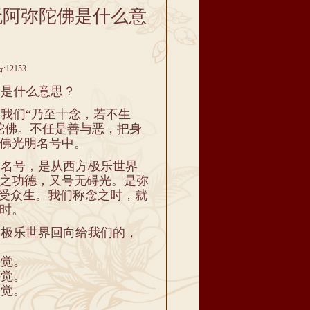
无阿弥陀佛是什么意
12153
佛是什么意思？
我们“乃至十念，若不生
陀佛。不任是善与恶，把身
佛光明名号中。
名号，是从西方极乐世界
之功德，又号无碍光。是弥
摄受众生。我们称念之时，就
时。
极乐世界回向给我们的，
觉。
觉。
觉。