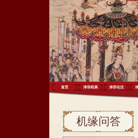
首页
净宗经典
净宗论注
机缘问答