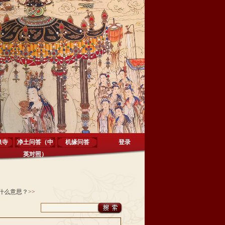
泉寺
净土问答（中
机缘问答
登录
英对照）
什么意思？
>>