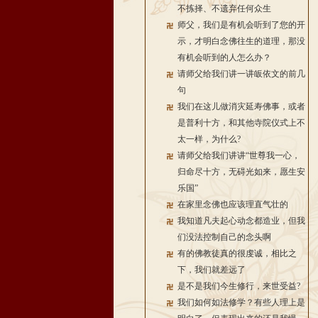
不拣择、不遗弃任何众生
师父，我们是有机会听到了您的开
示，才明白念佛往生的道理，那没
有机会听到的人怎么办？
请师父给我们讲一讲皈依文的前几
句
我们在这儿做消灾延寿佛事，或者
是普利十方，和其他寺院仪式上不
太一样，为什么?
请师父给我们讲讲“世尊我一心，
归命尽十方，无碍光如来，愿生安
乐国”
在家里念佛也应该理直气壮的
我知道凡夫起心动念都造业，但我
们没法控制自己的念头啊
有的佛教徒真的很虔诚，相比之
下，我们就差远了
是不是我们今生修行，来世受益?
我们如何如法修学？有些人理上是