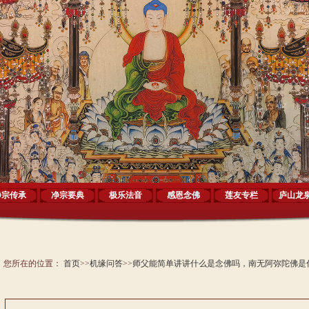
净宗传承
净宗要典
极乐法音
感恩念佛
莲友专栏
庐山龙
您所在的位置：
首页
>>
机缘问答
>>
师父能简单讲讲什么是念佛吗，南无阿弥陀佛是