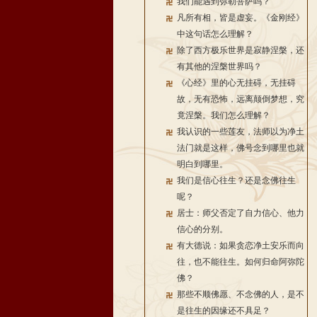
我们能遇到弥勒菩萨吗？
凡所有相，皆是虚妄。《金刚经》
中这句话怎么理解？
除了西方极乐世界是寂静涅槃，还
有其他的涅槃世界吗？
《心经》里的心无挂碍，无挂碍
故，无有恐怖，远离颠倒梦想，究
竟涅槃。我们怎么理解？
我认识的一些莲友，法师以为净土
法门就是这样，佛号念到哪里也就
明白到哪里。
我们是信心往生？还是念佛往生
呢？
居士：师父否定了自力信心、他力
信心的分别。
有大德说：如果贪恋净土安乐而向
往，也不能往生。如何归命阿弥陀
佛？
那些不顺佛愿、不念佛的人，是不
是往生的因缘还不具足？