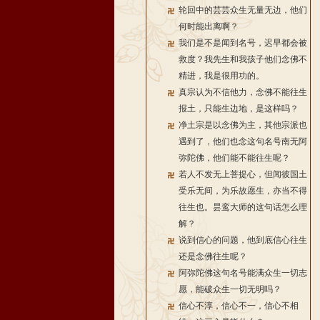
轮回中的芸芸众生无量无边，他们
何时能出离啊？
我们是不是闻到名号，迟早都会被
救度？我先生和我孩子他们念佛不
精进，我是很用功的。
真宗认为不信他力，念佛不能往生
报土，只能生边地，是这样吗？
净土宗是以念佛为主，其他宗派也
遇到了，他们也念这句名号南无阿
弥陀佛，他们能不能往生呢？
若人不发无上菩提心，但闻彼国土
受乐无间，为乐故愿生，亦当不得
往生也。昙鸾大师的这句话怎么理
解？
说到信心的问题，他到底信心往生
还是念佛往生呢？
阿弥陀佛这句名号能满众生一切志
愿，能破众生一切无明吗？
信心不淳，信心不一，信心不相