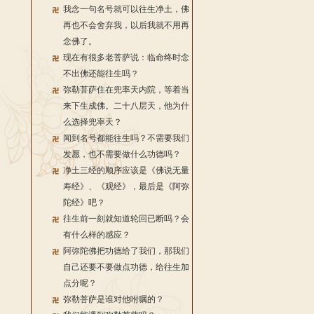
我念一句名号就可以往生净土，佛
再也不会舍弃我，以后我就不用再
念佛了。
现在有很多老菩萨说：临命终时念
不出佛还能往生吗？
弥勒菩萨住在兜率天内院，等着当
来下生成佛。二十八层天，他为什
么选择兜率天？
闻到名号都能往生吗？不需要我们
发愿，也不需要做什么功德吗？
净土三经的顺序应该是《佛说无量
寿经》、《观经》，最后是《阿弥
陀经》吧？
往生前一刻就知道轮回已断吗？会
有什么样的感应？
阿弥陀佛把功德给了我们，那我们
自己还要不要做点功德，给往生加
点分呢？
弥勒菩萨是谁对他咐嘱的？