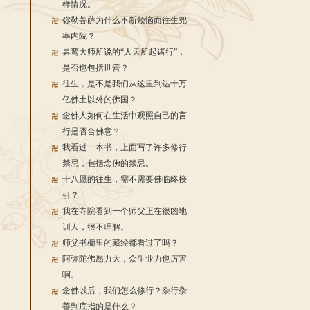
样情况。
弥勒菩萨为什么不断烦恼而往生兜
率内院？
昙鸾大师所说的“人天所起诸行”，
是否也包括世善？
往生，是不是我们从这里到达十万
亿佛土以外的佛国？
念佛人如何在生活中观照自己的言
行是否合佛意？
我看过一本书，上面写了许多修行
禁忌，包括念佛的禁忌。
十八愿的往生，需不需要佛临终接
引？
我在寺院看到一个师父正在很凶地
训人，很不理解。
师父书橱里的藏经都看过了吗？
阿弥陀佛愿力大，众生业力也厉害
啊。
念佛以后，我们怎么修行？杂行杂
善到底指的是什么？