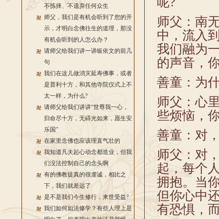
呢?
不拣择、不遗弃任何众生
师父，我们是有机会听到了您的开
师父：南
示，才明白念佛往生的道理，那没
中，流入
有机会听到的人怎么办？
我们融为
请师父给我们讲一讲皈依文的前几
的声音，你
句
我们在这儿做消灾延寿佛事，或者
善童：为什
是普利十方，和其他寺院仪式上不
太一样，为什么?
师父：心里
请师父给我们讲讲“世尊我一心，
些烦恼，
归命尽十方，无碍光如来，愿生安
乐国”
善童：对
在家里念佛也应该理直气壮的
师父：对
我知道凡夫起心动念都造业，但我
们没法控制自己的念头啊
起，每个
有的佛教徒真的很虔诚，相比之
拥抱。当
下，我们就差远了
但你心中
是不是我们今生修行，来世受益?
有恐惧，
我们如何如法修学？有些人理上是