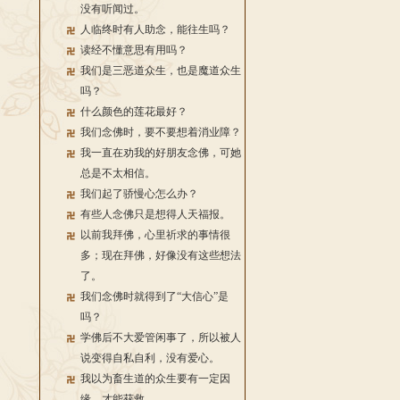
没有听闻过。
人临终时有人助念，能往生吗？
读经不懂意思有用吗？
我们是三恶道众生，也是魔道众生
吗？
什么颜色的莲花最好？
我们念佛时，要不要想着消业障？
我一直在劝我的好朋友念佛，可她
总是不太相信。
我们起了骄慢心怎么办？
有些人念佛只是想得人天福报。
以前我拜佛，心里祈求的事情很
多；现在拜佛，好像没有这些想法
了。
我们念佛时就得到了“大信心”是
吗？
学佛后不大爱管闲事了，所以被人
说变得自私自利，没有爱心。
我以为畜生道的众生要有一定因
缘，才能获救。