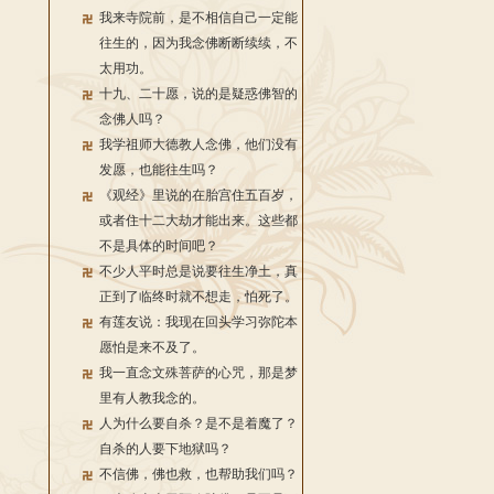
我来寺院前，是不相信自己一定能
往生的，因为我念佛断断续续，不
太用功。
十九、二十愿，说的是疑惑佛智的
念佛人吗？
我学祖师大德教人念佛，他们没有
发愿，也能往生吗？
《观经》里说的在胎宫住五百岁，
或者住十二大劫才能出来。这些都
不是具体的时间吧？
不少人平时总是说要往生净土，真
正到了临终时就不想走，怕死了。
有莲友说：我现在回头学习弥陀本
愿怕是来不及了。
我一直念文殊菩萨的心咒，那是梦
里有人教我念的。
人为什么要自杀？是不是着魔了？
自杀的人要下地狱吗？
不信佛，佛也救，也帮助我们吗？