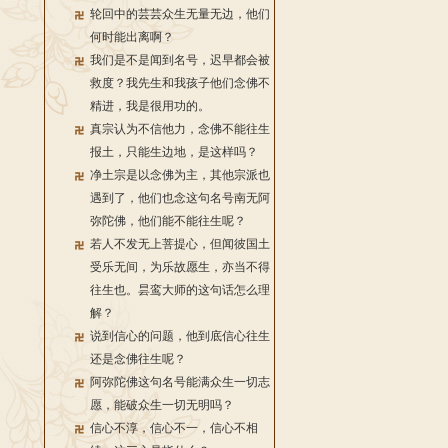
轮回中的芸芸众生无量无边，他们
何时能出离啊？
我们是不是闻到名号，迟早都会被
救度？我先生和我孩子他们念佛不
精进，我是很用功的。
真宗认为不信他力，念佛不能往生
报土，只能生边地，是这样吗？
净土宗是以念佛为主，其他宗派也
遇到了，他们也念这句名号南无阿
弥陀佛，他们能不能往生呢？
若人不发无上菩提心，但闻彼国土
受乐无间，为乐故愿生，亦当不得
往生也。昙鸾大师的这句话怎么理
解？
说到信心的问题，他到底信心往生
还是念佛往生呢？
阿弥陀佛这句名号能满众生一切志
愿，能破众生一切无明吗？
信心不淳，信心不一，信心不相