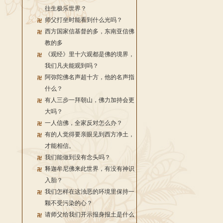
往生极乐世界？
师父打坐时能看到什么光吗？
西方国家信基督的多，东南亚信佛
教的多
《观经》里十六观都是佛的境界，
我们凡夫能观到吗？
阿弥陀佛名声超十方，他的名声指
什么？
有人三步一拜朝山，佛力加持会更
大吗？
一人信佛，全家反对怎么办？
有的人觉得要亲眼见到西方净土，
才能相信。
我们能做到没有念头吗？
释迦牟尼佛来此世界，有没有神识
入胎？
我们怎样在这浊恶的环境里保持一
颗不受污染的心？
请师父给我们开示报身报土是什么