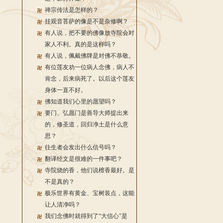
禅宗传法是怎样的？
挂观音菩萨的像是不是杂修啊？
有人说，把不要的佛像放寺院会对
家人不利。真的是这样吗？
有人说，佩戴佛牌是对佛不恭敬。
有位莲友劝一位病人念佛，病人不
肯念，后来病死了。以后这个莲友
身体一直不好。
佛知道我们心里的愿望吗？
要门、弘愿门是善导大师提出来
的，修圣道，回归净土是什么意
思？
往生者会发出什么信号吗？
翻译经文是很难的一件事吧？
寺院烧的香，他们说檀香最好。是
不是真的？
极乐世界有黄金、宝树装点，这能
让人清净吗？
我们念佛时就得到了“大信心”是