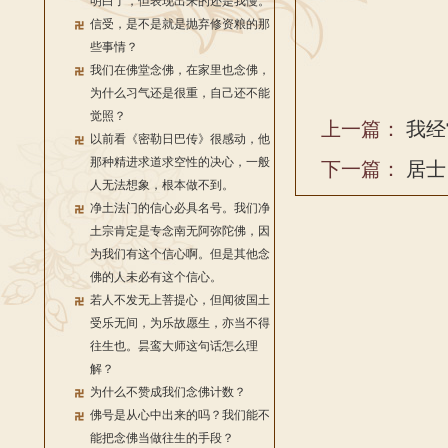
明白了，但表现出来的还是我慢。
信受，是不是就是抛弃修资粮的那
些事情？
我们在佛堂念佛，在家里也念佛，
为什么习气还是很重，自己还不能
觉照？
上一篇：
我经
以前看《密勒日巴传》很感动，他
那种精进求道求空性的决心，一般
下一篇：
居士
人无法想象，根本做不到。
净土法门的信心必具名号。我们净
土宗肯定是专念南无阿弥陀佛，因
为我们有这个信心啊。但是其他念
佛的人未必有这个信心。
若人不发无上菩提心，但闻彼国土
受乐无间，为乐故愿生，亦当不得
往生也。昙鸾大师这句话怎么理
解？
为什么不赞成我们念佛计数？
佛号是从心中出来的吗？我们能不
能把念佛当做往生的手段？