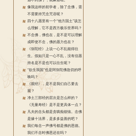
遇不到佛了，就麻烦啦。
像我这样的初学者，除了念佛，需
不需要持咒念咒语呢？
四十八愿里有一个“他方国土”该怎
么理解，它不是西方极乐世界吗？
不念佛，佛也在，是不是可以理解
成即使不念，佛的愿力也在？
《弥陀经》上说一心不乱能得往
生。假如只是一心不乱，没有信愿
持名是不是也可以往生呢？
“欲生我国”也是阿弥陀佛急切的呼
唤吗？
《观经》，是不是我们自己要去
观？
净土三部经的层次是怎么样的？
《无量寿经》是不是更具体一点？
凡夫的念头都是贪嗔痴烦恼。念佛
是缘十法界，是多多益善的吧？
我们每念一声佛号都是佛的恩德。
我们不念时佛恩还在吗？