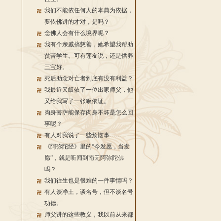
我们不能依任何人的本典为依据，
要依佛讲的才对，是吗？
念佛人会有什么境界呢？
我有个亲戚搞慈善，她希望我帮助
贫苦学生。可有莲友说，还是供养
三宝好。
死后助念对亡者到底有没有利益？
我最近又皈依了一位出家师父，他
又给我写了一张皈依证。
肉身菩萨能保存肉身不坏是怎么回
事呢？
有人对我说了一些烦恼事……
《阿弥陀经》里的“今发愿，当发
愿”，就是听闻到南无阿弥陀佛
吗？
我们往生也是很难的一件事情吗？
有人谈净土，谈名号，但不谈名号
功德。
师父讲的这些教义，我以前从来都