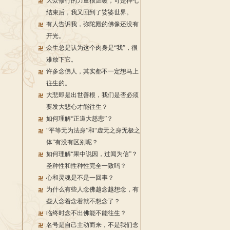
大众修行的力量很温暖，可是禅七
结束后，我又回到了娑婆世界。
有人告诉我，弥陀殿的佛像还没有
开光。
众生总是认为这个肉身是“我”，很
难放下它。
许多念佛人，其实都不一定想马上
往生的。
大悲即是出世善根，我们是否必须
要发大悲心才能往生？
如何理解“正道大慈悲”？
“平等无为法身”和“虚无之身无极之
体”有没有区别呢？
如何理解“果中说因，过闻为信”？
圣种性和性种性完全一致吗？
心和灵魂是不是一回事？
为什么有些人念佛越念越想念，有
些人念着念着就不想念了？
临终时念不出佛能不能往生？
名号是自己主动而来，不是我们念