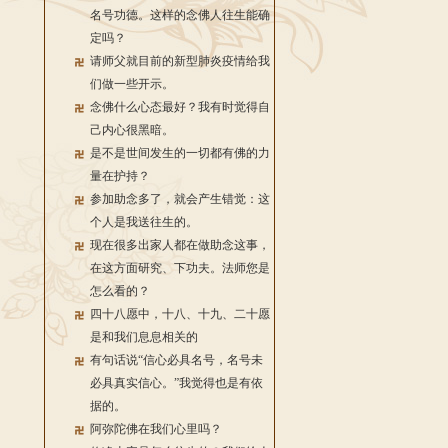
名号功德。这样的念佛人往生能确
定吗？
请师父就目前的新型肺炎疫情给我
们做一些开示。
念佛什么心态最好？我有时觉得自
己内心很黑暗。
是不是世间发生的一切都有佛的力
量在护持？
参加助念多了，就会产生错觉：这
个人是我送往生的。
现在很多出家人都在做助念这事，
在这方面研究、下功夫。法师您是
怎么看的？
四十八愿中，十八、十九、二十愿
是和我们息息相关的
有句话说“信心必具名号，名号未
必具真实信心。”我觉得也是有依
据的。
阿弥陀佛在我们心里吗？