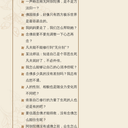
一声称念南无阿弥陀佛，是不是万
法归一？
佛国很多，好像只有西方极乐世界
是最容易去的。
我妈妈要走了，我们怎么帮助她？
念佛前要不要先调整一下心态再
念？
凡夫能不能修行到“无分别”？
某法师说：知道自己是个罪恶生死
凡夫就好了，不必外传。
我怎么能够让自己的心清净些呢？
念佛多少真的没有差别吗？我总有
点想不通。
人的性别、相貌也是随业力变化而
不同吧？
依靠自己修行的力量了生死的人也
还是有的吧？
要信愿念佛才能得救，没有念佛怎
么能往生呢？
阿弥陀佛没有成佛之前，众生怎么