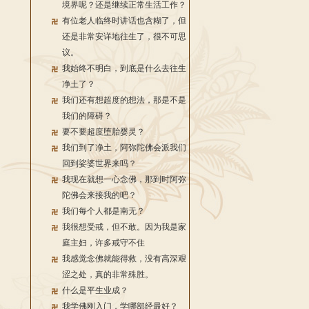
境界呢？还是继续正常生活工作？
有位老人临终时讲话也含糊了，但
还是非常安详地往生了，很不可思
议。
我始终不明白，到底是什么去往生
净土了？
我们还有想超度的想法，那是不是
我们的障碍？
要不要超度堕胎婴灵？
我们到了净土，阿弥陀佛会派我们
回到娑婆世界来吗？
我现在就想一心念佛，那到时阿弥
陀佛会来接我的吧？
我们每个人都是南无？
我很想受戒，但不敢。因为我是家
庭主妇，许多戒守不住
我感觉念佛就能得救，没有高深艰
涩之处，真的非常殊胜。
什么是平生业成？
我学佛刚入门，学哪部经最好？