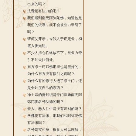
出来的吗？
法音是有法力的吧？
我们遇到南无阿弥陀佛，知道他是
我们的依靠，就不会被业力牵引了
吗？
请师父开示，令我入于正定业，彻
底入佛光明。
不少人担心临终放不下，被业力牵
引不知去往何处。
东方净土药师佛那里也是很好的，
为什么东方没有接引之说呢？
为什么有的修行人进了净土门，还
是会计度自己的东西？
净土宗的善知识是专门宣扬南无阿
弥陀佛名号功德的吗？
善人、恶人往生是没有差别的吗？
学佛要有法缘，那我们和阿弥陀佛
有法缘吗？
名号是实相身，很多人可以理解，