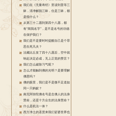
我们在《无量寿经》里读到普等三
昧，清净解脱三昧，住是三昧，都
是指什么？
从第三十二愿到第四十八愿，都
有“闻我名字”，是不是名号的功德
在保护我们？
我们是不是要时时提醒自己是个罪
恶生死凡夫？
法藏比丘发了四十八愿后，空中就
响起决定必成，无上正觉的赞言？
我们怎么破除习气呢？
怎么才能触到佛的光明？是要理解
佛恩吗？
佛的眼里，我们是不是微不足道如
同一只蚂蚁？
南无阿弥陀佛名号是念佛人的法身
慧命，还是十方众生的法身慧命？
什么是机法一体？
西方净土的圣贤来我们娑婆世界也