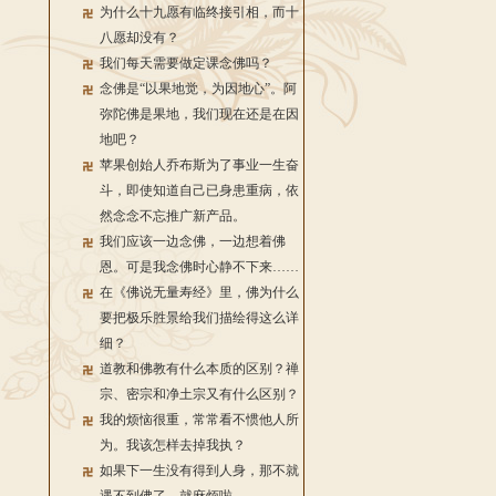
为什么十九愿有临终接引相，而十
八愿却没有？
我们每天需要做定课念佛吗？
念佛是“以果地觉，为因地心”。阿
弥陀佛是果地，我们现在还是在因
地吧？
苹果创始人乔布斯为了事业一生奋
斗，即使知道自己已身患重病，依
然念念不忘推广新产品。
我们应该一边念佛，一边想着佛
恩。可是我念佛时心静不下来……
在《佛说无量寿经》里，佛为什么
要把极乐胜景给我们描绘得这么详
细？
道教和佛教有什么本质的区别？禅
宗、密宗和净土宗又有什么区别？
我的烦恼很重，常常看不惯他人所
为。我该怎样去掉我执？
如果下一生没有得到人身，那不就