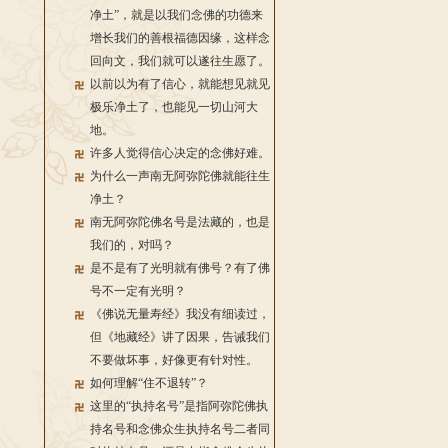
净土”，就是以我们念佛的功德来
增长我们的善根福德因缘，这样念
回向文，我们就可以遂往生愿了。
以前以为有了信心，就能想见就见
极乐净土了，也能见一切山河大
地。
许多人觉得信心决定的念佛好难。
为什么一声南无阿弥陀佛就能往生
净土？
南无阿弥陀佛名号是法藏的，也是
我们的，对吗？
是不是有了光明就有佛号？有了佛
号不一定有光明？
《佛说无量寿经》我没有细读过，
但《地藏经》讲了因果，告诫我们
不要做坏事，好像更有针对性。
如何理解“住不退转”？
这里的“执持名号”是指阿弥陀佛执
持名号和念佛众生执持名号二者同