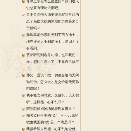
修净土宗是怎么往生的？我们给人
说总要有理论依据吧。
是不是高僧大德更能觉察到自己的
恶？高僧大德的觉照能力也是来自
于佛吗？
释迦牟尼佛亲眼见到了西方净土，
现在许多人不相信净土，是因为没
有看到。
菩萨听闻到名号功德，也和我们一
样，想往生净土了，不靠自己修行
了。
师父一直说：把一切都交给南无阿
弥陀佛。怎么做才是交给南无阿弥
陀佛呢？
我不能念佛时就开念佛机，天天都
听，这样能一心不乱吗？
阿弥陀佛威神功德表现在哪里？
闻名欲往生里的“欲”，和十八愿的
欲生我国的“欲”是一个意思吗？
我很希望自己能一心不乱地念佛。