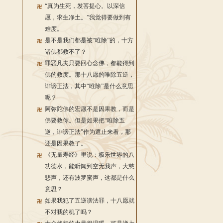
“真为生死，发菩提心。以深信
愿，求生净土。”我觉得要做到有
难度。
是不是我们都是被“唯除”的，十方
诸佛都救不了？
罪恶凡夫只要回心念佛，都能得到
佛的救度。那十八愿的唯除五逆，
诽谤正法，其中“唯除”是什么意思
呢？
阿弥陀佛的宏愿不是因果教，而是
佛要救你。但是如果把“唯除五
逆，诽谤正法”作为遮止来看，那
还是因果教了。
《无量寿经》里说：极乐世界的八
功德水，能听闻到空无我声，大慈
悲声，还有波罗蜜声，这都是什么
意思？
如果我犯了五逆谤法罪，十八愿就
不对我的机了吗？