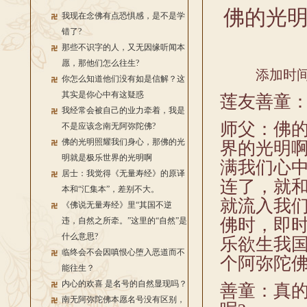
佛的光
我现在念佛有点恐惧感，是不是学
错了?
那些不识字的人，又无因缘听闻本
愿，那他们怎么往生?
添加时间：
你怎么知道他们没有如是信解？这
其实是你心中有这疑惑
莲友善童
我经常会被自己的业力牵着，我是
师父：佛
不是应该念南无阿弥陀佛?
佛的光明照耀我们身心，那佛的光
界的光明
明就是极乐世界的光明啊
满我们心
居士：我觉得《无量寿经》的原译
连了，就
本和“汇集本”，差别不大。
就流入我
《佛说无量寿经》里“其国不逆
佛时，即
违，自然之所牵。”这里的“自然”是
什么意思?
乐欲生我
临终会不会因嗔恨心堕入恶道而不
个阿弥陀佛
能往生？
内心的欢喜 是名号的自然显现吗？
善童：真的
南无阿弥陀佛本愿名号没有区别，