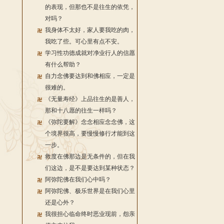
的表现，但那也不是往生的依凭，
对吗？
我身体不太好，家人要我吃的肉，
我吃了些。可心里有点不安。
学习性功德成就对净业行人的信愿
有什么帮助？
自力念佛要达到和佛相应，一定是
很难的。
《无量寿经》上品往生的是善人，
那和十八愿的往生一样吗？
《弥陀要解》念念相应念念佛，这
个境界很高，要慢慢修行才能到这
一步。
救度在佛那边是无条件的，但在我
们这边，是不是要达到某种状态？
阿弥陀佛在我们心中吗？
阿弥陀佛、极乐世界是在我们心里
还是心外？
我很担心临命终时恶业现前，怨亲