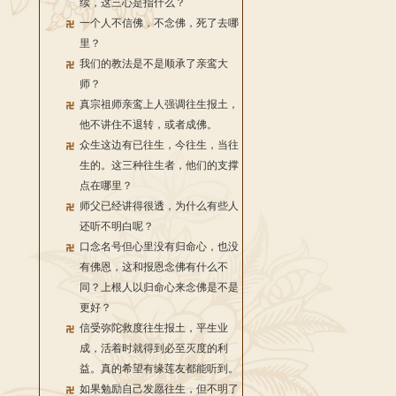
续，这三心是指什么？
一个人不信佛，不念佛，死了去哪
里？
我们的教法是不是顺承了亲鸾大
师？
真宗祖师亲鸾上人强调往生报土，
他不讲住不退转，或者成佛。
众生这边有已往生，今往生，当往
生的。这三种往生者，他们的支撑
点在哪里？
师父已经讲得很透，为什么有些人
还听不明白呢？
口念名号但心里没有归命心，也没
有佛恩，这和报恩念佛有什么不
同？上根人以归命心来念佛是不是
更好？
信受弥陀救度往生报土，平生业
成，活着时就得到必至灭度的利
益。真的希望有缘莲友都能听到。
如果勉励自己发愿往生，但不明了