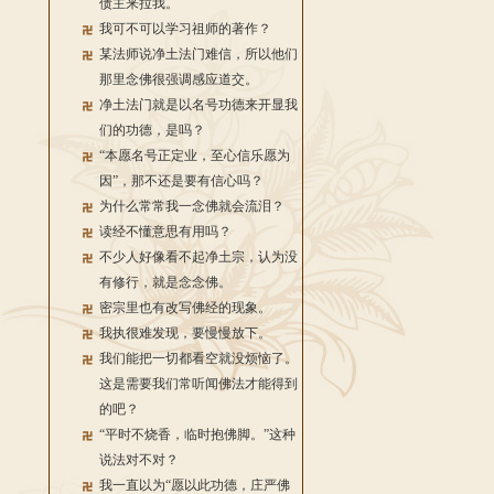
债主来拉我。
我可不可以学习祖师的著作？
某法师说净土法门难信，所以他们
那里念佛很强调感应道交。
净土法门就是以名号功德来开显我
们的功德，是吗？
“本愿名号正定业，至心信乐愿为
因”，那不还是要有信心吗？
为什么常常我一念佛就会流泪？
读经不懂意思有用吗？
不少人好像看不起净土宗，认为没
有修行，就是念念佛。
密宗里也有改写佛经的现象。
我执很难发现，要慢慢放下。
我们能把一切都看空就没烦恼了。
这是需要我们常听闻佛法才能得到
的吧？
“平时不烧香，临时抱佛脚。”这种
说法对不对？
我一直以为“愿以此功德，庄严佛