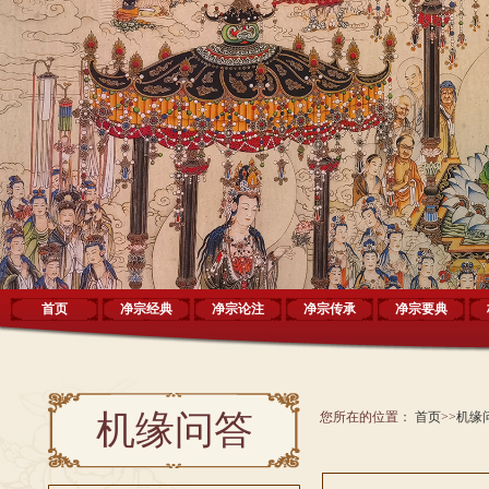
首页
净宗经典
净宗论注
净宗传承
净宗要典
机缘问答
您所在的位置：
首页
>>
机缘