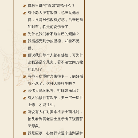
佛教里讲的“真如”是指什么？
有个老人没有皈依，也没见他念
佛，只是对佛教有好感，后来还预
知时至，临走前说佛来了。
为什么我们看不透自己的烦恼？
我能感受到佛的恩德，却看不见
佛。
佛说我们每个人都有佛性，可为什
么我还是个凡夫，看不清世间万物
的真相？
有些人病重时念佛很专一，病好后
就不念了。这种人能往生吗？
念佛人能玩麻将、打牌娱乐吗？
有人说修行有次第，要一层一层往
上修，才能往生。
听说有人在对黄念祖居士顶礼时，
抬头看到黄老居士显示出了观音菩
萨形象。
我是应该一心修行求道来达到某种