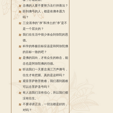
念佛的人要不要努力去行持善法？
听到佛号的人，都是依佛本愿力
吗？
三业清净的“净”和净土的“净”是不
是一个层次的？
我们在生活中很少体会到弥陀的恩
德。
科学的终极目标应该是和阿弥陀佛
的目标一致的吧？
是佛的回向，才有众生的称念，能
念也是阿弥陀佛的功德。
听说我们一天要念满三万声佛号，
往生才有把握。真的是这样吗？
观音菩萨救苦救难，我们遇到困难
可以念菩萨圣号吗？
有人说我们没有信心，所以我们都
没有往生。
不要诽谤正法，一切法都是好的，
对吗？