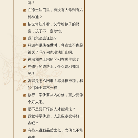
吗？
在净土法门里，有没有人修到有六
种神通？
按世俗法来看，父母给孩子的财
富，孩子不一定珍惜。
我们怎么去证法？
释迦牟尼佛在世时，释迦族不也是
被灭了吗？佛也没法阻止啊。
禅宗和净土宗的区别在哪里呢？
在修行的道路上，什么是邪知邪
见？
密宗是怎么回事？感觉很神秘，和
我们净土宗不一样。
修行、学佛要从内心修，至少要像
个好人吧。
是不是要开悟的人才能讲法？
我觉得学佛后，人总应该变得好一
点吧？
有些人说我品质太低，念佛也不能
往生。