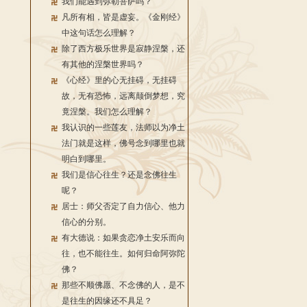
我们能遇到弥勒菩萨吗？
凡所有相，皆是虚妄。《金刚经》
中这句话怎么理解？
除了西方极乐世界是寂静涅槃，还
有其他的涅槃世界吗？
《心经》里的心无挂碍，无挂碍
故，无有恐怖，远离颠倒梦想，究
竟涅槃。我们怎么理解？
我认识的一些莲友，法师以为净土
法门就是这样，佛号念到哪里也就
明白到哪里。
我们是信心往生？还是念佛往生
呢？
居士：师父否定了自力信心、他力
信心的分别。
有大德说：如果贪恋净土安乐而向
往，也不能往生。如何归命阿弥陀
佛？
那些不顺佛愿、不念佛的人，是不
是往生的因缘还不具足？