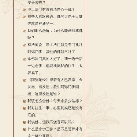
要受苦吗？
净土法门有没有清净心一说？
有些人喜欢神通。佛的大弟子目犍
连就是神通第一。
我们那么愚痴，为什么能刹那成佛
呢？
有法师说：净土法门就是专门礼拜
阿弥陀佛，其他的佛就不拜了。
念佛法门真的太好了。我一边干活
一边念佛，也能成就我的往生，太
容易了。
《阿弥陀经》里若有人已发愿、今
发愿、当发愿，欲生阿弥陀佛国
者。这里发愿是谁？
我该怎么念佛？每天念多少达标？
我对往生一事，心里其实还是没有
底的。
我供佛，但我不烧香可以吗？
什么是念佛三昧？是不是菩萨才有
这个缘分开显？