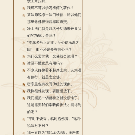
债主来拉我。
我可不可以学习祖师的著作？
某法师说净土法门难信，所以他们
那里念佛很强调感应道交。
净土法门就是以名号功德来开显我
们的功德，是吗？
“本愿名号正定业，至心信乐愿为
因”，那不还是要有信心吗？
为什么常常我一念佛就会流泪？
读经不懂意思有用吗？
不少人好像看不起净土宗，认为没
有修行，就是念念佛。
密宗里也有改写佛经的现象。
我执很难发现，要慢慢放下。
我们能把一切都看空就没烦恼了。
这是需要我们常听闻佛法才能得到
的吧？
“平时不烧香，临时抱佛脚。”这种
说法对不对？
我一直以为“愿以此功德，庄严佛