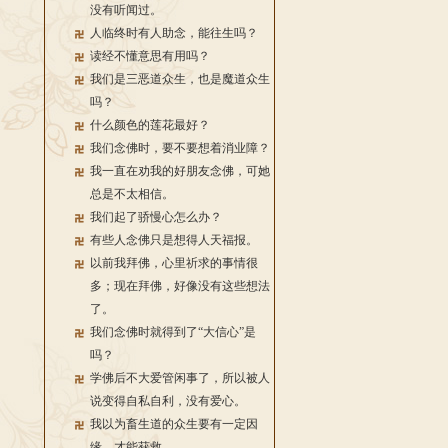
没有听闻过。
人临终时有人助念，能往生吗？
读经不懂意思有用吗？
我们是三恶道众生，也是魔道众生
吗？
什么颜色的莲花最好？
我们念佛时，要不要想着消业障？
我一直在劝我的好朋友念佛，可她
总是不太相信。
我们起了骄慢心怎么办？
有些人念佛只是想得人天福报。
以前我拜佛，心里祈求的事情很
多；现在拜佛，好像没有这些想法
了。
我们念佛时就得到了“大信心”是
吗？
学佛后不大爱管闲事了，所以被人
说变得自私自利，没有爱心。
我以为畜生道的众生要有一定因
缘，才能获救。