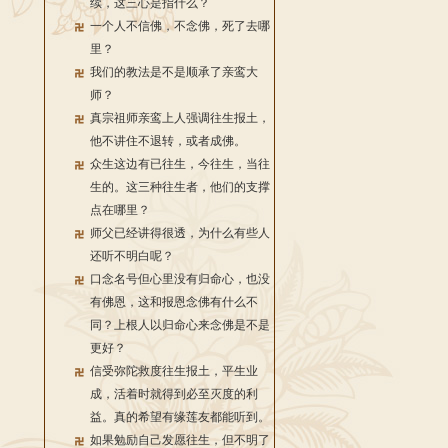
续，这三心是指什么？
一个人不信佛，不念佛，死了去哪
里？
我们的教法是不是顺承了亲鸾大
师？
真宗祖师亲鸾上人强调往生报土，
他不讲住不退转，或者成佛。
众生这边有已往生，今往生，当往
生的。这三种往生者，他们的支撑
点在哪里？
师父已经讲得很透，为什么有些人
还听不明白呢？
口念名号但心里没有归命心，也没
有佛恩，这和报恩念佛有什么不
同？上根人以归命心来念佛是不是
更好？
信受弥陀救度往生报土，平生业
成，活着时就得到必至灭度的利
益。真的希望有缘莲友都能听到。
如果勉励自己发愿往生，但不明了