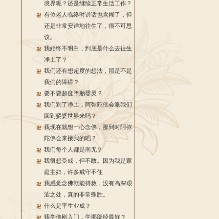
境界呢？还是继续正常生活工作？
有位老人临终时讲话也含糊了，但
还是非常安详地往生了，很不可思
议。
我始终不明白，到底是什么去往生
净土了？
我们还有想超度的想法，那是不是
我们的障碍？
要不要超度堕胎婴灵？
我们到了净土，阿弥陀佛会派我们
回到娑婆世界来吗？
我现在就想一心念佛，那到时阿弥
陀佛会来接我的吧？
我们每个人都是南无？
我很想受戒，但不敢。因为我是家
庭主妇，许多戒守不住
我感觉念佛就能得救，没有高深艰
涩之处，真的非常殊胜。
什么是平生业成？
我学佛刚入门，学哪部经最好？