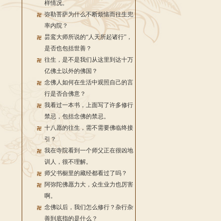
样情况。
弥勒菩萨为什么不断烦恼而往生兜
率内院？
昙鸾大师所说的“人天所起诸行”，
是否也包括世善？
往生，是不是我们从这里到达十万
亿佛土以外的佛国？
念佛人如何在生活中观照自己的言
行是否合佛意？
我看过一本书，上面写了许多修行
禁忌，包括念佛的禁忌。
十八愿的往生，需不需要佛临终接
引？
我在寺院看到一个师父正在很凶地
训人，很不理解。
师父书橱里的藏经都看过了吗？
阿弥陀佛愿力大，众生业力也厉害
啊。
念佛以后，我们怎么修行？杂行杂
善到底指的是什么？