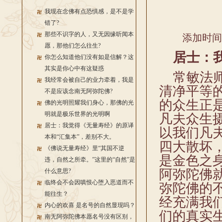
我现在念佛有点恐惧感，是不是学
错了?
那些不识字的人，又无因缘听闻本
添加时间：2
愿，那他们怎么往生?
居士：我
你怎么知道他们没有如是信解？这
其实是你心中有这疑惑
常敏法师
我经常会被自己的业力牵着，我是
清净平等
不是应该念南无阿弥陀佛?
的众生正
佛的光明照耀我们身心，那佛的光
明就是极乐世界的光明啊
凡夫众生
居士：我觉得《无量寿经》的原译
以我们凡
本和“汇集本”，差别不大。
四大散坏
《佛说无量寿经》里“其国不逆
是金色之
违，自然之所牵。”这里的“自然”是
阿弥陀佛
什么意思?
临终会不会因嗔恨心堕入恶道而不
弥陀佛的
能往生？
经充满我
内心的欢喜 是名号的自然显现吗？
们的真实
南无阿弥陀佛本愿名号没有区别，