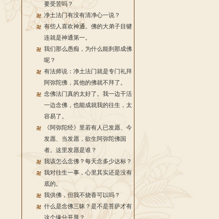
要受苦吗？
净土法门有没有清净心一说？
有些人喜欢神通。佛的大弟子目犍
连就是神通第一。
我们那么愚痴，为什么能刹那成佛
呢？
有法师说：净土法门就是专门礼拜
阿弥陀佛，其他的佛就不拜了。
念佛法门真的太好了。我一边干活
一边念佛，也能成就我的往生，太
容易了。
《阿弥陀经》里若有人已发愿、今
发愿、当发愿，欲生阿弥陀佛国
者。这里发愿是谁？
我该怎么念佛？每天念多少达标？
我对往生一事，心里其实还是没有
底的。
我供佛，但我不烧香可以吗？
什么是念佛三昧？是不是菩萨才有
这个缘分开显？