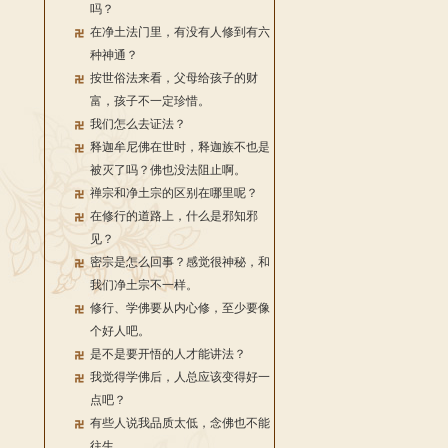
吗？
在净土法门里，有没有人修到有六
种神通？
按世俗法来看，父母给孩子的财
富，孩子不一定珍惜。
我们怎么去证法？
释迦牟尼佛在世时，释迦族不也是
被灭了吗？佛也没法阻止啊。
禅宗和净土宗的区别在哪里呢？
在修行的道路上，什么是邪知邪
见？
密宗是怎么回事？感觉很神秘，和
我们净土宗不一样。
修行、学佛要从内心修，至少要像
个好人吧。
是不是要开悟的人才能讲法？
我觉得学佛后，人总应该变得好一
点吧？
有些人说我品质太低，念佛也不能
往生。