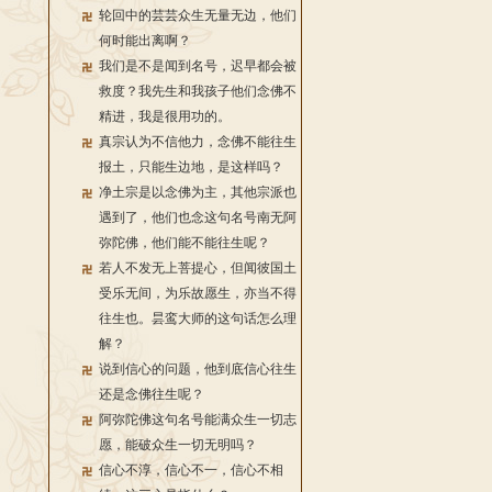
轮回中的芸芸众生无量无边，他们
何时能出离啊？
我们是不是闻到名号，迟早都会被
救度？我先生和我孩子他们念佛不
精进，我是很用功的。
真宗认为不信他力，念佛不能往生
报土，只能生边地，是这样吗？
净土宗是以念佛为主，其他宗派也
遇到了，他们也念这句名号南无阿
弥陀佛，他们能不能往生呢？
若人不发无上菩提心，但闻彼国土
受乐无间，为乐故愿生，亦当不得
往生也。昙鸾大师的这句话怎么理
解？
说到信心的问题，他到底信心往生
还是念佛往生呢？
阿弥陀佛这句名号能满众生一切志
愿，能破众生一切无明吗？
信心不淳，信心不一，信心不相