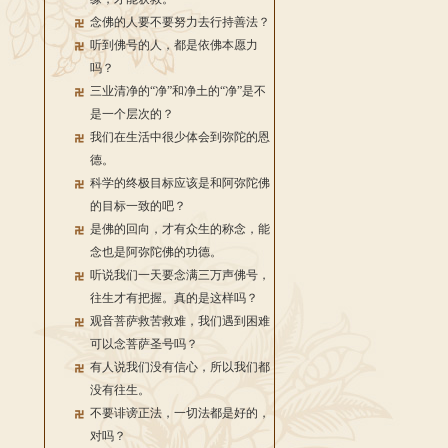
念佛的人要不要努力去行持善法？
听到佛号的人，都是依佛本愿力
吗？
三业清净的“净”和净土的“净”是不
是一个层次的？
我们在生活中很少体会到弥陀的恩
德。
科学的终极目标应该是和阿弥陀佛
的目标一致的吧？
是佛的回向，才有众生的称念，能
念也是阿弥陀佛的功德。
听说我们一天要念满三万声佛号，
往生才有把握。真的是这样吗？
观音菩萨救苦救难，我们遇到困难
可以念菩萨圣号吗？
有人说我们没有信心，所以我们都
没有往生。
不要诽谤正法，一切法都是好的，
对吗？