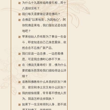
为什么十九愿有临终接引相，而十
八愿却没有？
我们每天需要做定课念佛吗？
念佛是“以果地觉，为因地心”。阿
弥陀佛是果地，我们现在还是在因
地吧？
苹果创始人乔布斯为了事业一生奋
斗，即使知道自己已身患重病，依
然念念不忘推广新产品。
我们应该一边念佛，一边想着佛
恩。可是我念佛时心静不下来……
在《佛说无量寿经》里，佛为什么
要把极乐胜景给我们描绘得这么详
细？
道教和佛教有什么本质的区别？禅
宗、密宗和净土宗又有什么区别？
我的烦恼很重，常常看不惯他人所
为。我该怎样去掉我执？
如果下一生没有得到人身，那不就