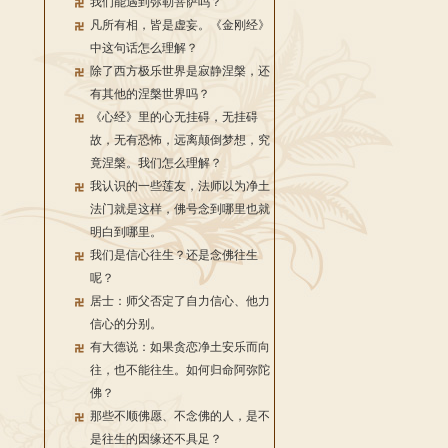
我们能遇到弥勒菩萨吗？
凡所有相，皆是虚妄。《金刚经》
中这句话怎么理解？
除了西方极乐世界是寂静涅槃，还
有其他的涅槃世界吗？
《心经》里的心无挂碍，无挂碍
故，无有恐怖，远离颠倒梦想，究
竟涅槃。我们怎么理解？
我认识的一些莲友，法师以为净土
法门就是这样，佛号念到哪里也就
明白到哪里。
我们是信心往生？还是念佛往生
呢？
居士：师父否定了自力信心、他力
信心的分别。
有大德说：如果贪恋净土安乐而向
往，也不能往生。如何归命阿弥陀
佛？
那些不顺佛愿、不念佛的人，是不
是往生的因缘还不具足？