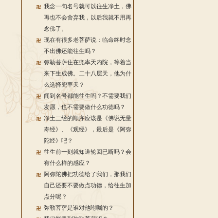
我念一句名号就可以往生净土，佛
再也不会舍弃我，以后我就不用再
念佛了。
现在有很多老菩萨说：临命终时念
不出佛还能往生吗？
弥勒菩萨住在兜率天内院，等着当
来下生成佛。二十八层天，他为什
么选择兜率天？
闻到名号都能往生吗？不需要我们
发愿，也不需要做什么功德吗？
净土三经的顺序应该是《佛说无量
寿经》、《观经》，最后是《阿弥
陀经》吧？
往生前一刻就知道轮回已断吗？会
有什么样的感应？
阿弥陀佛把功德给了我们，那我们
自己还要不要做点功德，给往生加
点分呢？
弥勒菩萨是谁对他咐嘱的？