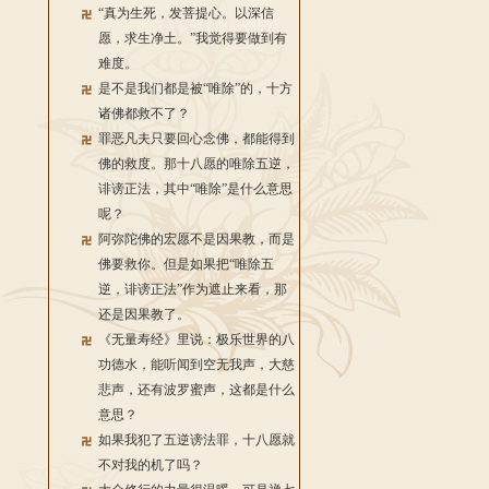
“真为生死，发菩提心。以深信
愿，求生净土。”我觉得要做到有
难度。
是不是我们都是被“唯除”的，十方
诸佛都救不了？
罪恶凡夫只要回心念佛，都能得到
佛的救度。那十八愿的唯除五逆，
诽谤正法，其中“唯除”是什么意思
呢？
阿弥陀佛的宏愿不是因果教，而是
佛要救你。但是如果把“唯除五
逆，诽谤正法”作为遮止来看，那
还是因果教了。
《无量寿经》里说：极乐世界的八
功德水，能听闻到空无我声，大慈
悲声，还有波罗蜜声，这都是什么
意思？
如果我犯了五逆谤法罪，十八愿就
不对我的机了吗？