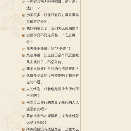
一声称念南无阿弥陀佛，是不是万
法归一？
佛国很多，好像只有西方极乐世界
是最容易去的。
我妈妈要走了，我们怎么帮助她？
念佛前要不要先调整一下心态再
念？
凡夫能不能修行到“无分别”？
某法师说：知道自己是个罪恶生死
凡夫就好了，不必外传。
我怎么能够让自己的心清净些呢？
念佛多少真的没有差别吗？我总有
点想不通。
人的性别、相貌也是随业力变化而
不同吧？
依靠自己修行的力量了生死的人也
还是有的吧？
要信愿念佛才能得救，没有念佛怎
么能往生呢？
阿弥陀佛没有成佛之前，众生怎么