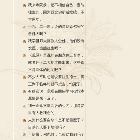
我来寺院前，是不相信自己一定能
往生的，因为我念佛断断续续，不
太用功。
十九、二十愿，说的是疑惑佛智的
念佛人吗？
我学祖师大德教人念佛，他们没有
发愿，也能往生吗？
《观经》里说的在胎宫住五百岁，
或者住十二大劫才能出来。这些都
不是具体的时间吧？
不少人平时总是说要往生净土，真
正到了临终时就不想走，怕死了。
有莲友说：我现在回头学习弥陀本
愿怕是来不及了。
我一直念文殊菩萨的心咒，那是梦
里有人教我念的。
人为什么要自杀？是不是着魔了？
自杀的人要下地狱吗？
不信佛，佛也救，也帮助我们吗？