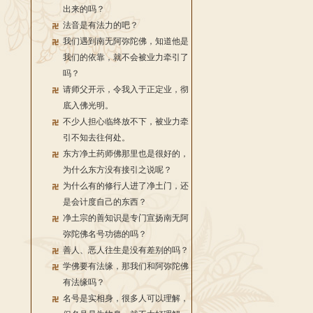
出来的吗？
法音是有法力的吧？
我们遇到南无阿弥陀佛，知道他是
我们的依靠，就不会被业力牵引了
吗？
请师父开示，令我入于正定业，彻
底入佛光明。
不少人担心临终放不下，被业力牵
引不知去往何处。
东方净土药师佛那里也是很好的，
为什么东方没有接引之说呢？
为什么有的修行人进了净土门，还
是会计度自己的东西？
净土宗的善知识是专门宣扬南无阿
弥陀佛名号功德的吗？
善人、恶人往生是没有差别的吗？
学佛要有法缘，那我们和阿弥陀佛
有法缘吗？
名号是实相身，很多人可以理解，