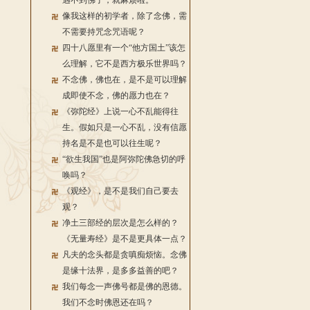
遇不到佛了，就麻烦啦。
像我这样的初学者，除了念佛，需
不需要持咒念咒语呢？
四十八愿里有一个“他方国土”该怎
么理解，它不是西方极乐世界吗？
不念佛，佛也在，是不是可以理解
成即使不念，佛的愿力也在？
《弥陀经》上说一心不乱能得往
生。假如只是一心不乱，没有信愿
持名是不是也可以往生呢？
“欲生我国”也是阿弥陀佛急切的呼
唤吗？
《观经》，是不是我们自己要去
观？
净土三部经的层次是怎么样的？
《无量寿经》是不是更具体一点？
凡夫的念头都是贪嗔痴烦恼。念佛
是缘十法界，是多多益善的吧？
我们每念一声佛号都是佛的恩德。
我们不念时佛恩还在吗？