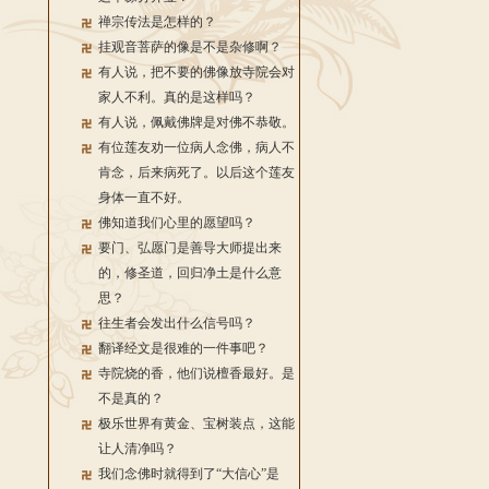
禅宗传法是怎样的？
挂观音菩萨的像是不是杂修啊？
有人说，把不要的佛像放寺院会对
家人不利。真的是这样吗？
有人说，佩戴佛牌是对佛不恭敬。
有位莲友劝一位病人念佛，病人不
肯念，后来病死了。以后这个莲友
身体一直不好。
佛知道我们心里的愿望吗？
要门、弘愿门是善导大师提出来
的，修圣道，回归净土是什么意
思？
往生者会发出什么信号吗？
翻译经文是很难的一件事吧？
寺院烧的香，他们说檀香最好。是
不是真的？
极乐世界有黄金、宝树装点，这能
让人清净吗？
我们念佛时就得到了“大信心”是