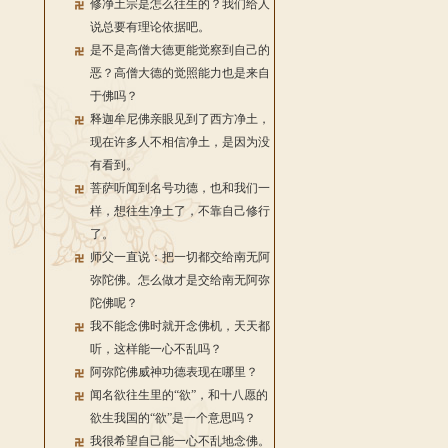
修净土宗是怎么往生的？我们给人
说总要有理论依据吧。
是不是高僧大德更能觉察到自己的
恶？高僧大德的觉照能力也是来自
于佛吗？
释迦牟尼佛亲眼见到了西方净土，
现在许多人不相信净土，是因为没
有看到。
菩萨听闻到名号功德，也和我们一
样，想往生净土了，不靠自己修行
了。
师父一直说：把一切都交给南无阿
弥陀佛。怎么做才是交给南无阿弥
陀佛呢？
我不能念佛时就开念佛机，天天都
听，这样能一心不乱吗？
阿弥陀佛威神功德表现在哪里？
闻名欲往生里的“欲”，和十八愿的
欲生我国的“欲”是一个意思吗？
我很希望自己能一心不乱地念佛。