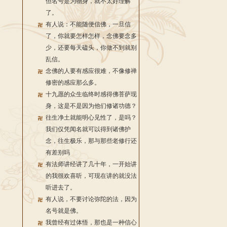
但名号是为物身，就不太好理解
了。
有人说：不能随便信佛，一旦信
了，你就要怎样怎样，念佛要念多
少，还要每天磕头，你做不到就别
乱信。
念佛的人要有感应很难，不像修禅
修密的感应那么多。
十九愿的众生临终时感得佛菩萨现
身，这是不是因为他们修诸功德？
往生净土就能明心见性了，是吗？
我们仅凭闻名就可以得到诸佛护
念，往生极乐，那与那些老修行还
有差别吗
有法师讲经讲了几十年，一开始讲
的我很欢喜听，可现在讲的就没法
听进去了。
有人说，不要讨论弥陀的法，因为
名号就是佛。
我曾经有过体悟，那也是一种信心