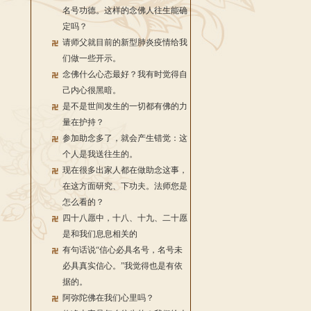
名号功德。这样的念佛人往生能确
定吗？
请师父就目前的新型肺炎疫情给我
们做一些开示。
念佛什么心态最好？我有时觉得自
己内心很黑暗。
是不是世间发生的一切都有佛的力
量在护持？
参加助念多了，就会产生错觉：这
个人是我送往生的。
现在很多出家人都在做助念这事，
在这方面研究、下功夫。法师您是
怎么看的？
四十八愿中，十八、十九、二十愿
是和我们息息相关的
有句话说“信心必具名号，名号未
必具真实信心。”我觉得也是有依
据的。
阿弥陀佛在我们心里吗？