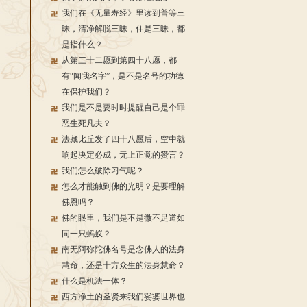
我们在《无量寿经》里读到普等三
昧，清净解脱三昧，住是三昧，都
是指什么？
从第三十二愿到第四十八愿，都
有“闻我名字”，是不是名号的功德
在保护我们？
我们是不是要时时提醒自己是个罪
恶生死凡夫？
法藏比丘发了四十八愿后，空中就
响起决定必成，无上正觉的赞言？
我们怎么破除习气呢？
怎么才能触到佛的光明？是要理解
佛恩吗？
佛的眼里，我们是不是微不足道如
同一只蚂蚁？
南无阿弥陀佛名号是念佛人的法身
慧命，还是十方众生的法身慧命？
什么是机法一体？
西方净土的圣贤来我们娑婆世界也