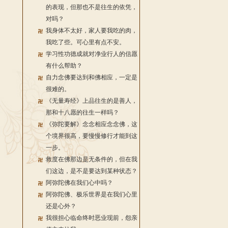
的表现，但那也不是往生的依凭，
对吗？
我身体不太好，家人要我吃的肉，
我吃了些。可心里有点不安。
学习性功德成就对净业行人的信愿
有什么帮助？
自力念佛要达到和佛相应，一定是
很难的。
《无量寿经》上品往生的是善人，
那和十八愿的往生一样吗？
《弥陀要解》念念相应念念佛，这
个境界很高，要慢慢修行才能到这
一步。
救度在佛那边是无条件的，但在我
们这边，是不是要达到某种状态？
阿弥陀佛在我们心中吗？
阿弥陀佛、极乐世界是在我们心里
还是心外？
我很担心临命终时恶业现前，怨亲