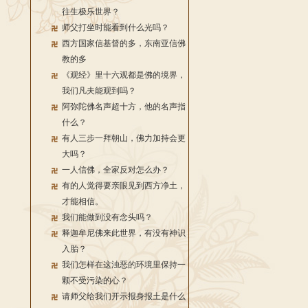
往生极乐世界？
师父打坐时能看到什么光吗？
西方国家信基督的多，东南亚信佛
教的多
《观经》里十六观都是佛的境界，
我们凡夫能观到吗？
阿弥陀佛名声超十方，他的名声指
什么？
有人三步一拜朝山，佛力加持会更
大吗？
一人信佛，全家反对怎么办？
有的人觉得要亲眼见到西方净土，
才能相信。
我们能做到没有念头吗？
释迦牟尼佛来此世界，有没有神识
入胎？
我们怎样在这浊恶的环境里保持一
颗不受污染的心？
请师父给我们开示报身报土是什么