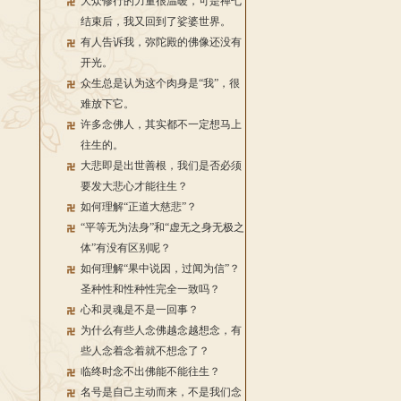
大众修行的力量很温暖，可是禅七
结束后，我又回到了娑婆世界。
有人告诉我，弥陀殿的佛像还没有
开光。
众生总是认为这个肉身是“我”，很
难放下它。
许多念佛人，其实都不一定想马上
往生的。
大悲即是出世善根，我们是否必须
要发大悲心才能往生？
如何理解“正道大慈悲”？
“平等无为法身”和“虚无之身无极之
体”有没有区别呢？
如何理解“果中说因，过闻为信”？
圣种性和性种性完全一致吗？
心和灵魂是不是一回事？
为什么有些人念佛越念越想念，有
些人念着念着就不想念了？
临终时念不出佛能不能往生？
名号是自己主动而来，不是我们念