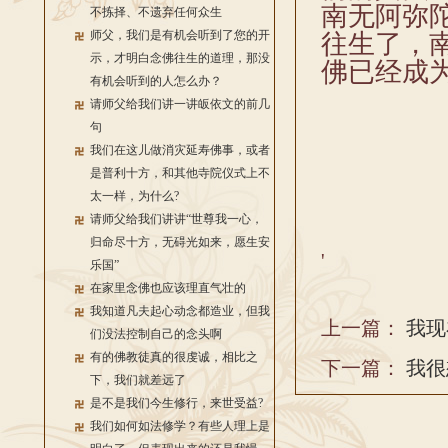
南无阿弥
不拣择、不遗弃任何众生
师父，我们是有机会听到了您的开
往生了，
示，才明白念佛往生的道理，那没
佛已经成
有机会听到的人怎么办？
请师父给我们讲一讲皈依文的前几
句
我们在这儿做消灾延寿佛事，或者
是普利十方，和其他寺院仪式上不
太一样，为什么?
请师父给我们讲讲“世尊我一心，
归命尽十方，无碍光如来，愿生安
'
乐国”
在家里念佛也应该理直气壮的
我知道凡夫起心动念都造业，但我
上一篇：
我现
们没法控制自己的念头啊
有的佛教徒真的很虔诚，相比之
下一篇：
我很
下，我们就差远了
是不是我们今生修行，来世受益?
我们如何如法修学？有些人理上是