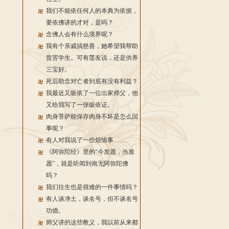
我们不能依任何人的本典为依据，
要依佛讲的才对，是吗？
念佛人会有什么境界呢？
我有个亲戚搞慈善，她希望我帮助
贫苦学生。可有莲友说，还是供养
三宝好。
死后助念对亡者到底有没有利益？
我最近又皈依了一位出家师父，他
又给我写了一张皈依证。
肉身菩萨能保存肉身不坏是怎么回
事呢？
有人对我说了一些烦恼事……
《阿弥陀经》里的“今发愿，当发
愿”，就是听闻到南无阿弥陀佛
吗？
我们往生也是很难的一件事情吗？
有人谈净土，谈名号，但不谈名号
功德。
师父讲的这些教义，我以前从来都