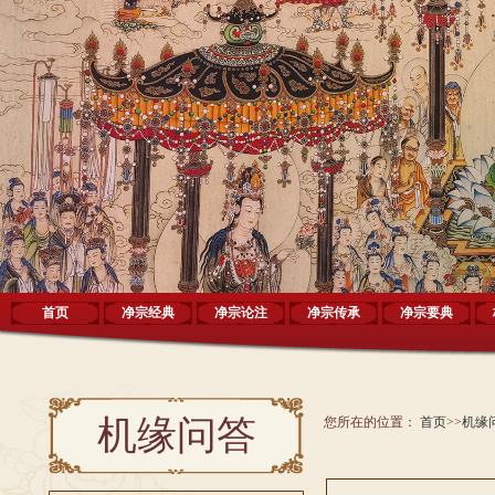
首页
净宗经典
净宗论注
净宗传承
净宗要典
机缘问答
您所在的位置：
首页
>>
机缘