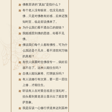
佛教里讲的“真如”是指什么？
有个老人没有皈依，也没见他念
佛，只是对佛教有好感，后来还预
知时至，临走前说佛来了。
为什么我们看不透自己的烦恼？
我能感受到佛的恩德，却看不见
佛。
佛说我们每个人都有佛性，可为什
么我还是个凡夫，看不清世间万物
的真相？
有些人病重时念佛很专一，病好后
就不念了。这种人能往生吗？
念佛人能玩麻将、打牌娱乐吗？
有人说修行有次第，要一层一层往
上修，才能往生。
听说有人在对黄念祖居士顶礼时，
抬头看到黄老居士显示出了观音菩
萨形象。
我是应该一心修行求道来达到某种