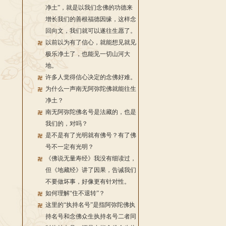
净土”，就是以我们念佛的功德来
增长我们的善根福德因缘，这样念
回向文，我们就可以遂往生愿了。
以前以为有了信心，就能想见就见
极乐净土了，也能见一切山河大
地。
许多人觉得信心决定的念佛好难。
为什么一声南无阿弥陀佛就能往生
净土？
南无阿弥陀佛名号是法藏的，也是
我们的，对吗？
是不是有了光明就有佛号？有了佛
号不一定有光明？
《佛说无量寿经》我没有细读过，
但《地藏经》讲了因果，告诫我们
不要做坏事，好像更有针对性。
如何理解“住不退转”？
这里的“执持名号”是指阿弥陀佛执
持名号和念佛众生执持名号二者同