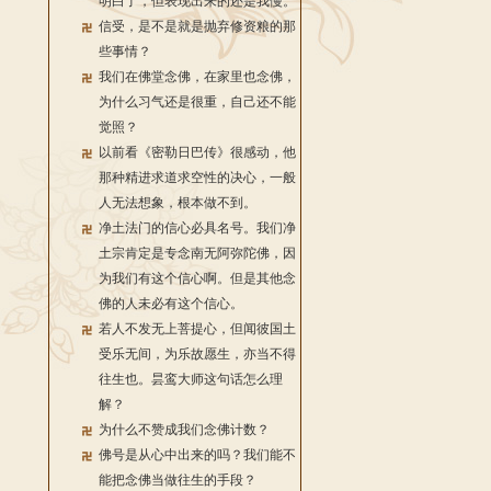
明白了，但表现出来的还是我慢。
信受，是不是就是抛弃修资粮的那
些事情？
我们在佛堂念佛，在家里也念佛，
为什么习气还是很重，自己还不能
觉照？
以前看《密勒日巴传》很感动，他
那种精进求道求空性的决心，一般
人无法想象，根本做不到。
净土法门的信心必具名号。我们净
土宗肯定是专念南无阿弥陀佛，因
为我们有这个信心啊。但是其他念
佛的人未必有这个信心。
若人不发无上菩提心，但闻彼国土
受乐无间，为乐故愿生，亦当不得
往生也。昙鸾大师这句话怎么理
解？
为什么不赞成我们念佛计数？
佛号是从心中出来的吗？我们能不
能把念佛当做往生的手段？