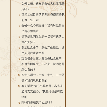
名号功德。这样的念佛人往生能确
定吗？
请师父就目前的新型肺炎疫情给我
们做一些开示。
念佛什么心态最好？我有时觉得自
己内心很黑暗。
是不是世间发生的一切都有佛的力
量在护持？
参加助念多了，就会产生错觉：这
个人是我送往生的。
现在很多出家人都在做助念这事，
在这方面研究、下功夫。法师您是
怎么看的？
四十八愿中，十八、十九、二十愿
是和我们息息相关的
有句话说“信心必具名号，名号未
必具真实信心。”我觉得也是有依
据的。
阿弥陀佛在我们心里吗？