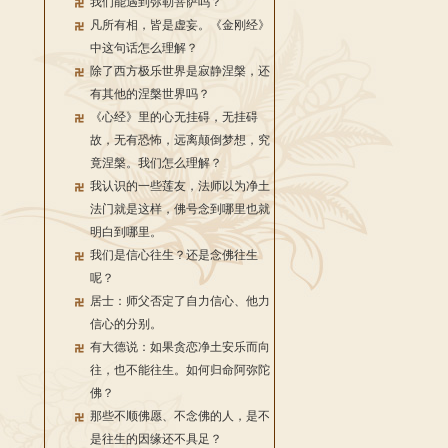
我们能遇到弥勒菩萨吗？
凡所有相，皆是虚妄。《金刚经》
中这句话怎么理解？
除了西方极乐世界是寂静涅槃，还
有其他的涅槃世界吗？
《心经》里的心无挂碍，无挂碍
故，无有恐怖，远离颠倒梦想，究
竟涅槃。我们怎么理解？
我认识的一些莲友，法师以为净土
法门就是这样，佛号念到哪里也就
明白到哪里。
我们是信心往生？还是念佛往生
呢？
居士：师父否定了自力信心、他力
信心的分别。
有大德说：如果贪恋净土安乐而向
往，也不能往生。如何归命阿弥陀
佛？
那些不顺佛愿、不念佛的人，是不
是往生的因缘还不具足？