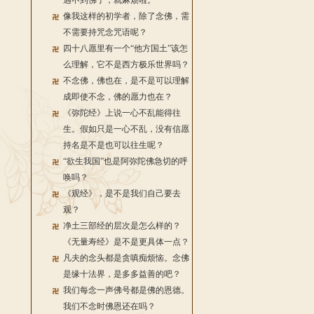
遇不到佛了，就麻烦啦。
像我这样的初学者，除了念佛，需
不需要持咒念咒语呢？
四十八愿里有一个“他方国土”该怎
么理解，它不是西方极乐世界吗？
不念佛，佛也在，是不是可以理解
成即使不念，佛的愿力也在？
《弥陀经》上说一心不乱能得往
生。假如只是一心不乱，没有信愿
持名是不是也可以往生呢？
“欲生我国”也是阿弥陀佛急切的呼
唤吗？
《观经》，是不是我们自己要去
观？
净土三部经的层次是怎么样的？
《无量寿经》是不是更具体一点？
凡夫的念头都是贪嗔痴烦恼。念佛
是缘十法界，是多多益善的吧？
我们每念一声佛号都是佛的恩德。
我们不念时佛恩还在吗？