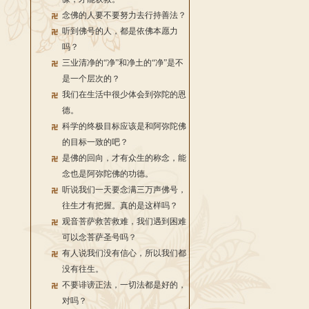
念佛的人要不要努力去行持善法？
听到佛号的人，都是依佛本愿力
吗？
三业清净的“净”和净土的“净”是不
是一个层次的？
我们在生活中很少体会到弥陀的恩
德。
科学的终极目标应该是和阿弥陀佛
的目标一致的吧？
是佛的回向，才有众生的称念，能
念也是阿弥陀佛的功德。
听说我们一天要念满三万声佛号，
往生才有把握。真的是这样吗？
观音菩萨救苦救难，我们遇到困难
可以念菩萨圣号吗？
有人说我们没有信心，所以我们都
没有往生。
不要诽谤正法，一切法都是好的，
对吗？