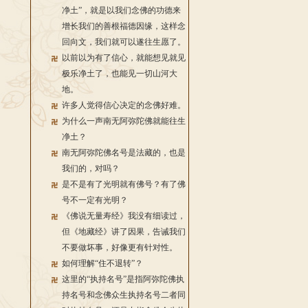
净土”，就是以我们念佛的功德来
增长我们的善根福德因缘，这样念
回向文，我们就可以遂往生愿了。
以前以为有了信心，就能想见就见
极乐净土了，也能见一切山河大
地。
许多人觉得信心决定的念佛好难。
为什么一声南无阿弥陀佛就能往生
净土？
南无阿弥陀佛名号是法藏的，也是
我们的，对吗？
是不是有了光明就有佛号？有了佛
号不一定有光明？
《佛说无量寿经》我没有细读过，
但《地藏经》讲了因果，告诫我们
不要做坏事，好像更有针对性。
如何理解“住不退转”？
这里的“执持名号”是指阿弥陀佛执
持名号和念佛众生执持名号二者同