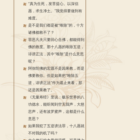
“真为生死，发菩提心。以深信
愿，求生净土。”我觉得要做到有
难度。
是不是我们都是被“唯除”的，十方
诸佛都救不了？
罪恶凡夫只要回心念佛，都能得到
佛的救度。那十八愿的唯除五逆，
诽谤正法，其中“唯除”是什么意思
呢？
阿弥陀佛的宏愿不是因果教，而是
佛要救你。但是如果把“唯除五
逆，诽谤正法”作为遮止来看，那
还是因果教了。
《无量寿经》里说：极乐世界的八
功德水，能听闻到空无我声，大慈
悲声，还有波罗蜜声，这都是什么
意思？
如果我犯了五逆谤法罪，十八愿就
不对我的机了吗？