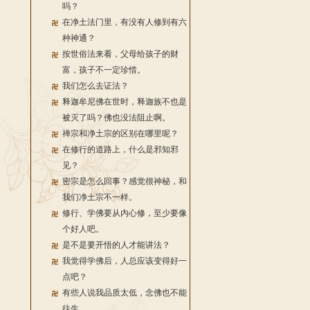
吗？
在净土法门里，有没有人修到有六
种神通？
按世俗法来看，父母给孩子的财
富，孩子不一定珍惜。
我们怎么去证法？
释迦牟尼佛在世时，释迦族不也是
被灭了吗？佛也没法阻止啊。
禅宗和净土宗的区别在哪里呢？
在修行的道路上，什么是邪知邪
见？
密宗是怎么回事？感觉很神秘，和
我们净土宗不一样。
修行、学佛要从内心修，至少要像
个好人吧。
是不是要开悟的人才能讲法？
我觉得学佛后，人总应该变得好一
点吧？
有些人说我品质太低，念佛也不能
往生。