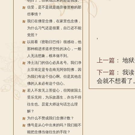
明白了，但表现出来的还是我慢。
信受，是不是就是抛弃修资粮的那
些事情？
我们在佛堂念佛，在家里也念佛，
为什么习气还是很重，自己还不能
觉照？
'
以前看《密勒日巴传》很感动，他
那种精进求道求空性的决心，一般
人无法想象，根本做不到。
上一篇：
地狱
净土法门的信心必具名号。我们净
土宗肯定是专念南无阿弥陀佛，因
下一篇：
我读
为我们有这个信心啊。但是其他念
会就不想看了
佛的人未必有这个信心。
若人不发无上菩提心，但闻彼国土
受乐无间，为乐故愿生，亦当不得
往生也。昙鸾大师这句话怎么理
解？
为什么不赞成我们念佛计数？
佛号是从心中出来的吗？我们能不
能把念佛当做往生的手段？