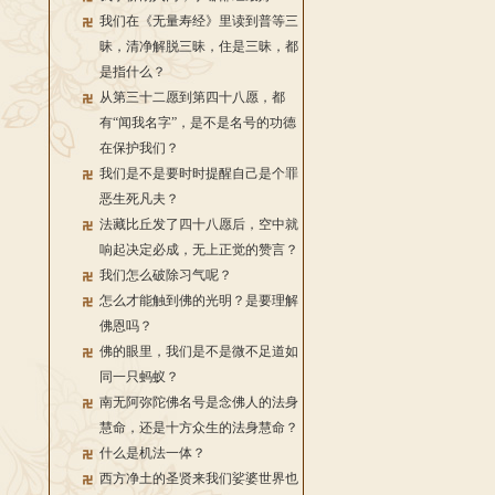
我们在《无量寿经》里读到普等三
昧，清净解脱三昧，住是三昧，都
是指什么？
从第三十二愿到第四十八愿，都
有“闻我名字”，是不是名号的功德
在保护我们？
我们是不是要时时提醒自己是个罪
恶生死凡夫？
法藏比丘发了四十八愿后，空中就
响起决定必成，无上正觉的赞言？
我们怎么破除习气呢？
怎么才能触到佛的光明？是要理解
佛恩吗？
佛的眼里，我们是不是微不足道如
同一只蚂蚁？
南无阿弥陀佛名号是念佛人的法身
慧命，还是十方众生的法身慧命？
什么是机法一体？
西方净土的圣贤来我们娑婆世界也