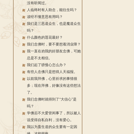
没有听闻过。
人临终时有人助念，能往生吗？
读经不懂意思有用吗？
我们是三恶道众生，也是魔道众生
吗？
什么颜色的莲花最好？
我们念佛时，要不要想着消业障？
我一直在劝我的好朋友念佛，可她
总是不太相信。
我们起了骄慢心怎么办？
有些人念佛只是想得人天福报。
以前我拜佛，心里祈求的事情很
多；现在拜佛，好像没有这些想法
了。
我们念佛时就得到了“大信心”是
吗？
学佛后不大爱管闲事了，所以被人
说变得自私自利，没有爱心。
我以为畜生道的众生要有一定因
缘，才能获救。