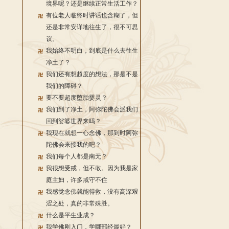
境界呢？还是继续正常生活工作？
有位老人临终时讲话也含糊了，但
还是非常安详地往生了，很不可思
议。
我始终不明白，到底是什么去往生
净土了？
我们还有想超度的想法，那是不是
我们的障碍？
要不要超度堕胎婴灵？
我们到了净土，阿弥陀佛会派我们
回到娑婆世界来吗？
我现在就想一心念佛，那到时阿弥
陀佛会来接我的吧？
我们每个人都是南无？
我很想受戒，但不敢。因为我是家
庭主妇，许多戒守不住
我感觉念佛就能得救，没有高深艰
涩之处，真的非常殊胜。
什么是平生业成？
我学佛刚入门，学哪部经最好？