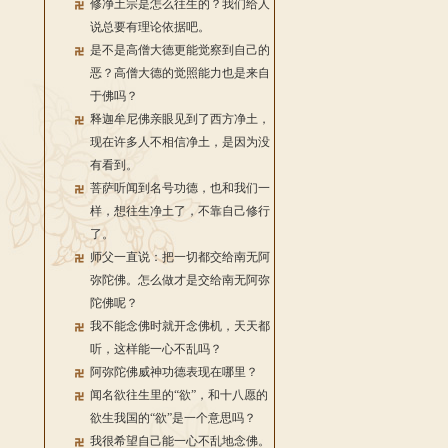
修净土宗是怎么往生的？我们给人
说总要有理论依据吧。
是不是高僧大德更能觉察到自己的
恶？高僧大德的觉照能力也是来自
于佛吗？
释迦牟尼佛亲眼见到了西方净土，
现在许多人不相信净土，是因为没
有看到。
菩萨听闻到名号功德，也和我们一
样，想往生净土了，不靠自己修行
了。
师父一直说：把一切都交给南无阿
弥陀佛。怎么做才是交给南无阿弥
陀佛呢？
我不能念佛时就开念佛机，天天都
听，这样能一心不乱吗？
阿弥陀佛威神功德表现在哪里？
闻名欲往生里的“欲”，和十八愿的
欲生我国的“欲”是一个意思吗？
我很希望自己能一心不乱地念佛。