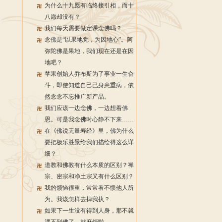
为什么十九愿有临终接引相，而十
八愿却没有？
我们每天需要做定课念佛吗？
念佛是“以果地觉，为因地心”。阿
弥陀佛是果地，我们现在还是在因
地吧？
苹果创始人乔布斯为了事业一生奋
斗，即使知道自己已身患重病，依
然念念不忘推广新产品。
我们应该一边念佛，一边想着佛
恩。可是我念佛时心静不下来……
在《佛说无量寿经》里，佛为什么
要把极乐胜景给我们描绘得这么详
细？
道教和佛教有什么本质的区别？禅
宗、密宗和净土宗又有什么区别？
我的烦恼很重，常常看不惯他人所
为。我该怎样去掉我执？
如果下一生没有得到人身，那不就