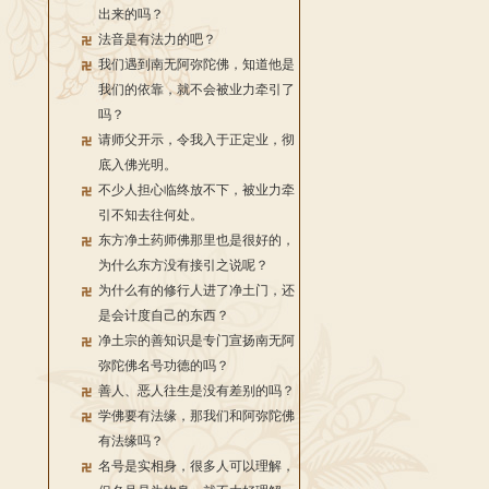
出来的吗？
法音是有法力的吧？
我们遇到南无阿弥陀佛，知道他是
我们的依靠，就不会被业力牵引了
吗？
请师父开示，令我入于正定业，彻
底入佛光明。
不少人担心临终放不下，被业力牵
引不知去往何处。
东方净土药师佛那里也是很好的，
为什么东方没有接引之说呢？
为什么有的修行人进了净土门，还
是会计度自己的东西？
净土宗的善知识是专门宣扬南无阿
弥陀佛名号功德的吗？
善人、恶人往生是没有差别的吗？
学佛要有法缘，那我们和阿弥陀佛
有法缘吗？
名号是实相身，很多人可以理解，