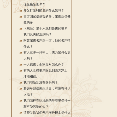
往生极乐世界？
师父打坐时能看到什么光吗？
西方国家信基督的多，东南亚信佛
教的多
《观经》里十六观都是佛的境界，
我们凡夫能观到吗？
阿弥陀佛名声超十方，他的名声指
什么？
有人三步一拜朝山，佛力加持会更
大吗？
一人信佛，全家反对怎么办？
有的人觉得要亲眼见到西方净土，
才能相信。
我们能做到没有念头吗？
释迦牟尼佛来此世界，有没有神识
入胎？
我们怎样在这浊恶的环境里保持一
颗不受污染的心？
请师父给我们开示报身报土是什么