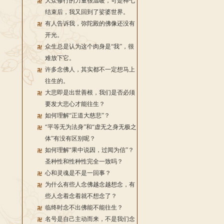
大众修行的力量很温暖，可是禅七
结束后，我又回到了娑婆世界。
有人告诉我，弥陀殿的佛像还没有
开光。
众生总是认为这个肉身是“我”，很
难放下它。
许多念佛人，其实都不一定想马上
往生的。
大悲即是出世善根，我们是否必须
要发大悲心才能往生？
如何理解“正道大慈悲”？
“平等无为法身”和“虚无之身无极之
体”有没有区别呢？
如何理解“果中说因，过闻为信”？
圣种性和性种性完全一致吗？
心和灵魂是不是一回事？
为什么有些人念佛越念越想念，有
些人念着念着就不想念了？
临终时念不出佛能不能往生？
名号是自己主动而来，不是我们念