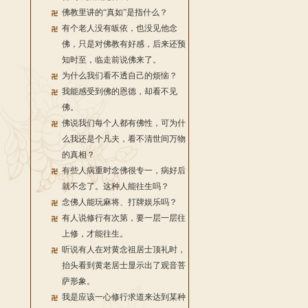
佛教里讲的“真如”是指什么？
有个老人没有皈依，也没见他念
佛，只是对佛教有好感，后来还预
知时至，临走前说佛来了。
为什么我们看不透自己的烦恼？
我能感受到佛的恩德，却看不见
佛。
佛说我们每个人都有佛性，可为什
么我还是个凡夫，看不清世间万物
的真相？
有些人病重时念佛很专一，病好后
就不念了。这种人能往生吗？
念佛人能玩麻将、打牌娱乐吗？
有人说修行有次第，要一层一层往
上修，才能往生。
听说有人在对黄念祖居士顶礼时，
抬头看到黄老居士显示出了观音菩
萨形象。
我是应该一心修行求道来达到某种