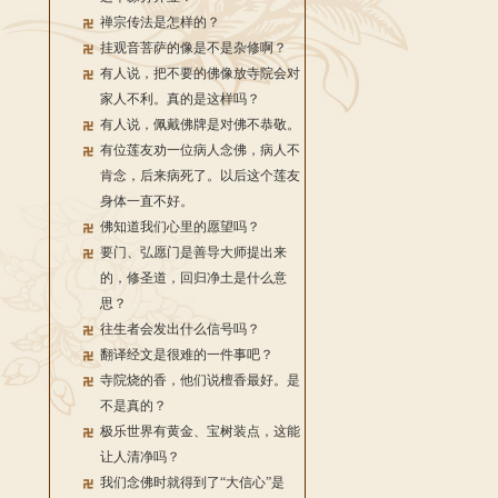
禅宗传法是怎样的？
挂观音菩萨的像是不是杂修啊？
有人说，把不要的佛像放寺院会对
家人不利。真的是这样吗？
有人说，佩戴佛牌是对佛不恭敬。
有位莲友劝一位病人念佛，病人不
肯念，后来病死了。以后这个莲友
身体一直不好。
佛知道我们心里的愿望吗？
要门、弘愿门是善导大师提出来
的，修圣道，回归净土是什么意
思？
往生者会发出什么信号吗？
翻译经文是很难的一件事吧？
寺院烧的香，他们说檀香最好。是
不是真的？
极乐世界有黄金、宝树装点，这能
让人清净吗？
我们念佛时就得到了“大信心”是