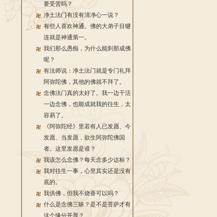
要受苦吗？
净土法门有没有清净心一说？
有些人喜欢神通。佛的大弟子目犍
连就是神通第一。
我们那么愚痴，为什么能刹那成佛
呢？
有法师说：净土法门就是专门礼拜
阿弥陀佛，其他的佛就不拜了。
念佛法门真的太好了。我一边干活
一边念佛，也能成就我的往生，太
容易了。
《阿弥陀经》里若有人已发愿、今
发愿、当发愿，欲生阿弥陀佛国
者。这里发愿是谁？
我该怎么念佛？每天念多少达标？
我对往生一事，心里其实还是没有
底的。
我供佛，但我不烧香可以吗？
什么是念佛三昧？是不是菩萨才有
这个缘分开显？