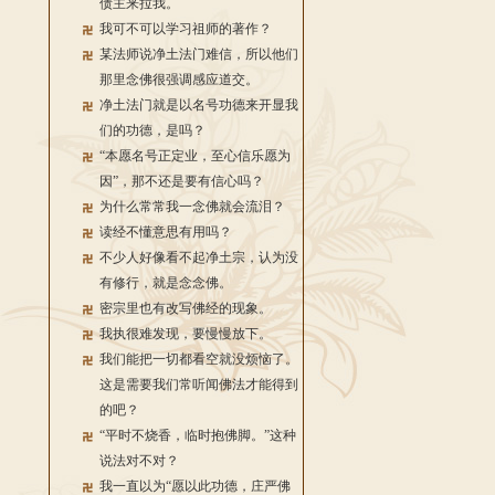
债主来拉我。
我可不可以学习祖师的著作？
某法师说净土法门难信，所以他们
那里念佛很强调感应道交。
净土法门就是以名号功德来开显我
们的功德，是吗？
“本愿名号正定业，至心信乐愿为
因”，那不还是要有信心吗？
为什么常常我一念佛就会流泪？
读经不懂意思有用吗？
不少人好像看不起净土宗，认为没
有修行，就是念念佛。
密宗里也有改写佛经的现象。
我执很难发现，要慢慢放下。
我们能把一切都看空就没烦恼了。
这是需要我们常听闻佛法才能得到
的吧？
“平时不烧香，临时抱佛脚。”这种
说法对不对？
我一直以为“愿以此功德，庄严佛