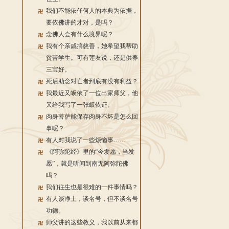
我们不能依任何人的本典为依据，
要依佛讲的才对，是吗？
念佛人会有什么境界呢？
我有个亲戚搞慈善，她希望我帮助
贫苦学生。可有莲友说，还是供养
三宝好。
死后助念对亡者到底有没有利益？
我最近又皈依了一位出家师父，他
又给我写了一张皈依证。
肉身菩萨能保存肉身不坏是怎么回
事呢？
有人对我说了一些烦恼事……
《阿弥陀经》里的“今发愿，当发
愿”，就是听闻到南无阿弥陀佛
吗？
我们往生也是很难的一件事情吗？
有人谈净土，谈名号，但不谈名号
功德。
师父讲的这些教义，我以前从来都