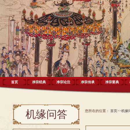
首页
净宗经典
净宗论注
净宗传承
净宗要典
机缘问答
您所在的位置：
首页
>>
机缘