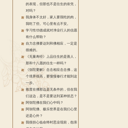
的表现，但那也不是往生的依凭，
对吗？
我身体不太好，家人要我吃的肉，
我吃了些。可心里有点不安。
学习性功德成就对净业行人的信愿
有什么帮助？
自力念佛要达到和佛相应，一定是
很难的。
《无量寿经》上品往生的是善人，
那和十八愿的往生一样吗？
《弥陀要解》念念相应念念佛，这
个境界很高，要慢慢修行才能到这
一步。
救度在佛那边是无条件的，但在我
们这边，是不是要达到某种状态？
阿弥陀佛在我们心中吗？
阿弥陀佛、极乐世界是在我们心里
还是心外？
我很担心临命终时恶业现前，怨亲