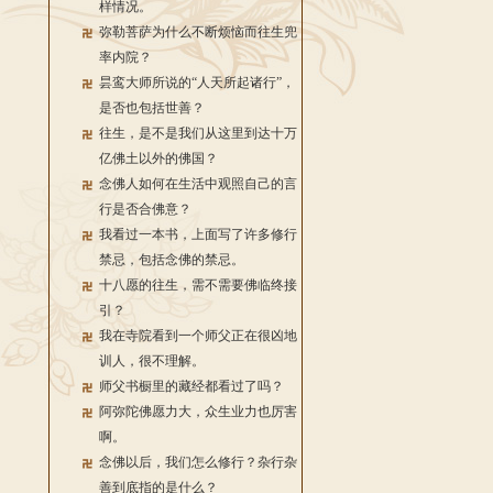
样情况。
弥勒菩萨为什么不断烦恼而往生兜
率内院？
昙鸾大师所说的“人天所起诸行”，
是否也包括世善？
往生，是不是我们从这里到达十万
亿佛土以外的佛国？
念佛人如何在生活中观照自己的言
行是否合佛意？
我看过一本书，上面写了许多修行
禁忌，包括念佛的禁忌。
十八愿的往生，需不需要佛临终接
引？
我在寺院看到一个师父正在很凶地
训人，很不理解。
师父书橱里的藏经都看过了吗？
阿弥陀佛愿力大，众生业力也厉害
啊。
念佛以后，我们怎么修行？杂行杂
善到底指的是什么？