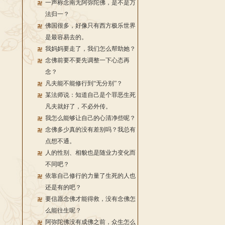
一声称念南无阿弥陀佛，是不是万
法归一？
佛国很多，好像只有西方极乐世界
是最容易去的。
我妈妈要走了，我们怎么帮助她？
念佛前要不要先调整一下心态再
念？
凡夫能不能修行到“无分别”？
某法师说：知道自己是个罪恶生死
凡夫就好了，不必外传。
我怎么能够让自己的心清净些呢？
念佛多少真的没有差别吗？我总有
点想不通。
人的性别、相貌也是随业力变化而
不同吧？
依靠自己修行的力量了生死的人也
还是有的吧？
要信愿念佛才能得救，没有念佛怎
么能往生呢？
阿弥陀佛没有成佛之前，众生怎么