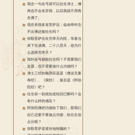
我念一句名号就可以往生净土，佛
再也不会舍弃我，以后我就不用再
念佛了。
现在有很多老菩萨说：临命终时念
不出佛还能往生吗？
弥勒菩萨住在兜率天内院，等着当
来下生成佛。二十八层天，他为什
么选择兜率天？
闻到名号都能往生吗？不需要我们
发愿，也不需要做什么功德吗？
净土三经的顺序应该是《佛说无量
寿经》、《观经》，最后是《阿弥
陀经》吧？
往生前一刻就知道轮回已断吗？会
有什么样的感应？
阿弥陀佛把功德给了我们，那我们
自己还要不要做点功德，给往生加
点分呢？
弥勒菩萨是谁对他咐嘱的？