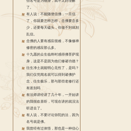
但名号是为物身，就不太好理解
了。
有人说：不能随便信佛，一旦信
了，你就要怎样怎样，念佛要念多
少，还要每天磕头，你做不到就别
乱信。
念佛的人要有感应很难，不像修禅
修密的感应那么多。
十九愿的众生临终时感得佛菩萨现
身，这是不是因为他们修诸功德？
往生净土就能明心见性了，是吗？
我们仅凭闻名就可以得到诸佛护
念，往生极乐，那与那些老修行还
有差别吗
有法师讲经讲了几十年，一开始讲
的我很欢喜听，可现在讲的就没法
听进去了。
有人说，不要讨论弥陀的法，因为
名号就是佛。
我曾经有过体悟，那也是一种信心