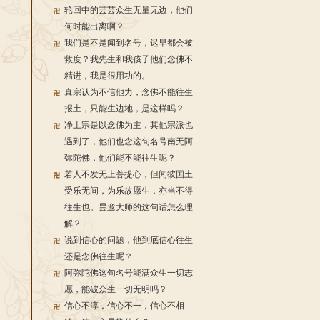
轮回中的芸芸众生无量无边，他们
何时能出离啊？
我们是不是闻到名号，迟早都会被
救度？我先生和我孩子他们念佛不
精进，我是很用功的。
真宗认为不信他力，念佛不能往生
报土，只能生边地，是这样吗？
净土宗是以念佛为主，其他宗派也
遇到了，他们也念这句名号南无阿
弥陀佛，他们能不能往生呢？
若人不发无上菩提心，但闻彼国土
受乐无间，为乐故愿生，亦当不得
往生也。昙鸾大师的这句话怎么理
解？
说到信心的问题，他到底信心往生
还是念佛往生呢？
阿弥陀佛这句名号能满众生一切志
愿，能破众生一切无明吗？
信心不淳，信心不一，信心不相