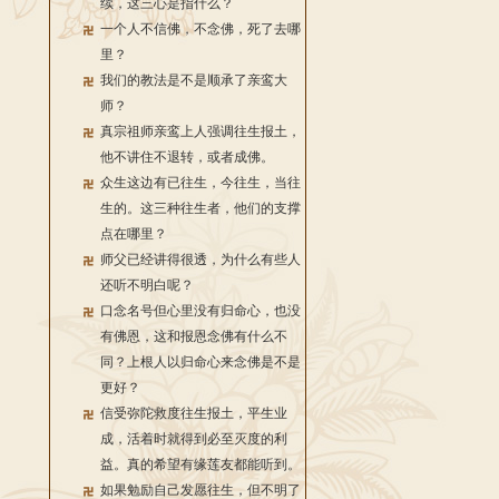
续，这三心是指什么？
一个人不信佛，不念佛，死了去哪
里？
我们的教法是不是顺承了亲鸾大
师？
真宗祖师亲鸾上人强调往生报土，
他不讲住不退转，或者成佛。
众生这边有已往生，今往生，当往
生的。这三种往生者，他们的支撑
点在哪里？
师父已经讲得很透，为什么有些人
还听不明白呢？
口念名号但心里没有归命心，也没
有佛恩，这和报恩念佛有什么不
同？上根人以归命心来念佛是不是
更好？
信受弥陀救度往生报土，平生业
成，活着时就得到必至灭度的利
益。真的希望有缘莲友都能听到。
如果勉励自己发愿往生，但不明了