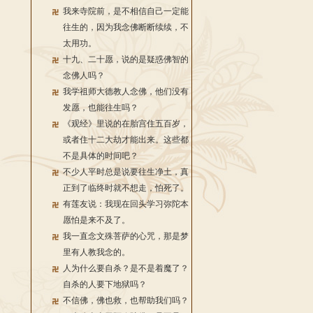
我来寺院前，是不相信自己一定能
往生的，因为我念佛断断续续，不
太用功。
十九、二十愿，说的是疑惑佛智的
念佛人吗？
我学祖师大德教人念佛，他们没有
发愿，也能往生吗？
《观经》里说的在胎宫住五百岁，
或者住十二大劫才能出来。这些都
不是具体的时间吧？
不少人平时总是说要往生净土，真
正到了临终时就不想走，怕死了。
有莲友说：我现在回头学习弥陀本
愿怕是来不及了。
我一直念文殊菩萨的心咒，那是梦
里有人教我念的。
人为什么要自杀？是不是着魔了？
自杀的人要下地狱吗？
不信佛，佛也救，也帮助我们吗？