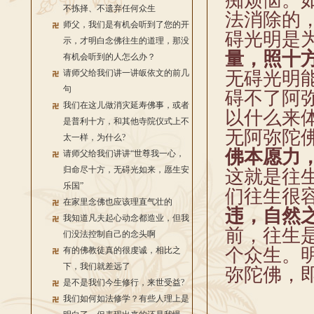
痴烦恼。
不拣择、不遗弃任何众生
法消除的
师父，我们是有机会听到了您的开
碍光明是
示，才明白念佛往生的道理，那没
量，照十
有机会听到的人怎么办？
请师父给我们讲一讲皈依文的前几
无碍光明
句
碍不了阿
我们在这儿做消灾延寿佛事，或者
以什么来
是普利十方，和其他寺院仪式上不
无阿弥陀
太一样，为什么?
佛本愿力
请师父给我们讲讲“世尊我一心，
归命尽十方，无碍光如来，愿生安
这就是往
乐国”
们往生很
在家里念佛也应该理直气壮的
违，自然
我知道凡夫起心动念都造业，但我
前，往生
们没法控制自己的念头啊
个众生。
有的佛教徒真的很虔诚，相比之
下，我们就差远了
弥陀佛，
是不是我们今生修行，来世受益?
我们如何如法修学？有些人理上是