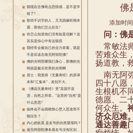
佛
我现在念佛有点恐惧感，是不是学
错了?
那些不识字的人，又无因缘听闻本
添加时间：2
愿，那他们怎么往生?
问：佛是
你怎么知道他们没有如是信解？这
其实是你心中有这疑惑
常敏法师
我经常会被自己的业力牵着，我是
苦难众生
不是应该念南无阿弥陀佛?
扬道教，
佛的光明照耀我们身心，那佛的光
明就是极乐世界的光明啊
南无阿弥
居士：我觉得《无量寿经》的原译
四十八愿，
本和“汇集本”，差别不大。
《佛说无量寿经》里“其国不逆
生根机不
违，自然之所牵。”这里的“自然”是
德愿、二
什么意思?
何众生。
临终会不会因嗔恨心堕入恶道而不
济众厄难
能往生？
通达善趣
内心的欢喜 是名号的自然显现吗？
南无阿弥陀佛本愿名号没有区别，