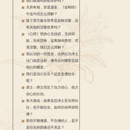
我们能遇到弥勒菩萨吗？
凡所有相，皆是虚妄。《金刚经》
中这句话怎么理解？
除了西方极乐世界是寂静涅槃，还
有其他的涅槃世界吗？
《心经》里的心无挂碍，无挂碍
故，无有恐怖，远离颠倒梦想，究
竟涅槃。我们怎么理解？
我认识的一些莲友，法师以为净土
法门就是这样，佛号念到哪里也就
明白到哪里。
我们是信心往生？还是念佛往生
呢？
居士：师父否定了自力信心、他力
信心的分别。
有大德说：如果贪恋净土安乐而向
往，也不能往生。如何归命阿弥陀
佛？
那些不顺佛愿、不念佛的人，是不
是往生的因缘还不具足？