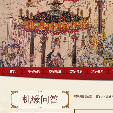
首页
净宗经典
净宗论注
净宗传承
净宗要典
机缘问答
您所在的位置：
首页
>>
机缘