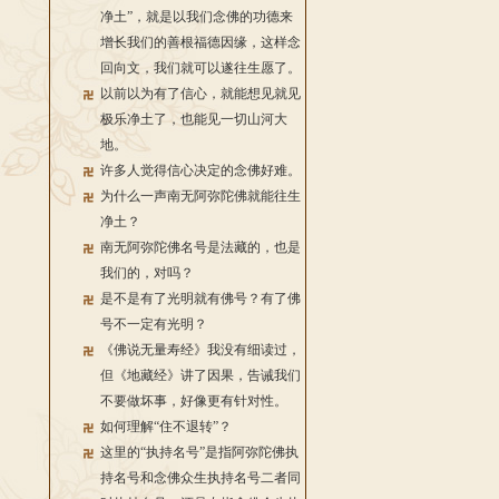
净土”，就是以我们念佛的功德来
增长我们的善根福德因缘，这样念
回向文，我们就可以遂往生愿了。
以前以为有了信心，就能想见就见
极乐净土了，也能见一切山河大
地。
许多人觉得信心决定的念佛好难。
为什么一声南无阿弥陀佛就能往生
净土？
南无阿弥陀佛名号是法藏的，也是
我们的，对吗？
是不是有了光明就有佛号？有了佛
号不一定有光明？
《佛说无量寿经》我没有细读过，
但《地藏经》讲了因果，告诫我们
不要做坏事，好像更有针对性。
如何理解“住不退转”？
这里的“执持名号”是指阿弥陀佛执
持名号和念佛众生执持名号二者同