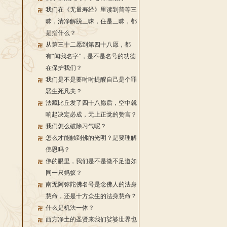
我们在《无量寿经》里读到普等三
昧，清净解脱三昧，住是三昧，都
是指什么？
从第三十二愿到第四十八愿，都
有“闻我名字”，是不是名号的功德
在保护我们？
我们是不是要时时提醒自己是个罪
恶生死凡夫？
法藏比丘发了四十八愿后，空中就
响起决定必成，无上正觉的赞言？
我们怎么破除习气呢？
怎么才能触到佛的光明？是要理解
佛恩吗？
佛的眼里，我们是不是微不足道如
同一只蚂蚁？
南无阿弥陀佛名号是念佛人的法身
慧命，还是十方众生的法身慧命？
什么是机法一体？
西方净土的圣贤来我们娑婆世界也