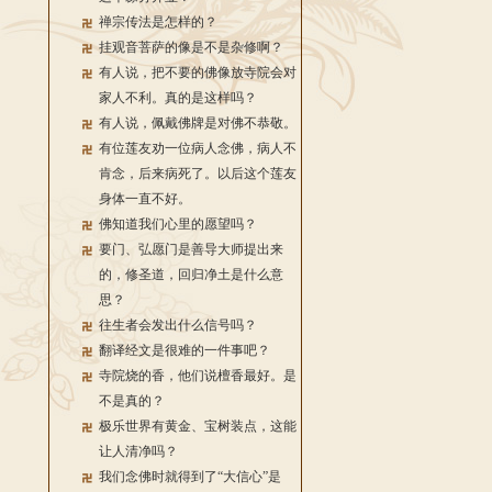
禅宗传法是怎样的？
挂观音菩萨的像是不是杂修啊？
有人说，把不要的佛像放寺院会对
家人不利。真的是这样吗？
有人说，佩戴佛牌是对佛不恭敬。
有位莲友劝一位病人念佛，病人不
肯念，后来病死了。以后这个莲友
身体一直不好。
佛知道我们心里的愿望吗？
要门、弘愿门是善导大师提出来
的，修圣道，回归净土是什么意
思？
往生者会发出什么信号吗？
翻译经文是很难的一件事吧？
寺院烧的香，他们说檀香最好。是
不是真的？
极乐世界有黄金、宝树装点，这能
让人清净吗？
我们念佛时就得到了“大信心”是