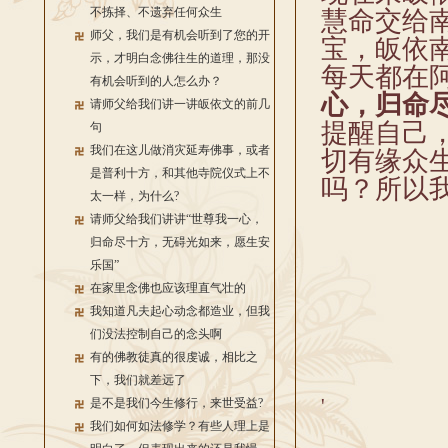
不拣择、不遗弃任何众生
慧命交给
师父，我们是有机会听到了您的开
宝，皈依
示，才明白念佛往生的道理，那没
每天都在
有机会听到的人怎么办？
心，归命
请师父给我们讲一讲皈依文的前几
提醒自己
句
我们在这儿做消灾延寿佛事，或者
切有缘众
是普利十方，和其他寺院仪式上不
吗？所以
太一样，为什么?
请师父给我们讲讲“世尊我一心，
归命尽十方，无碍光如来，愿生安
乐国”
在家里念佛也应该理直气壮的
我知道凡夫起心动念都造业，但我
们没法控制自己的念头啊
有的佛教徒真的很虔诚，相比之
下，我们就差远了
'
是不是我们今生修行，来世受益?
我们如何如法修学？有些人理上是