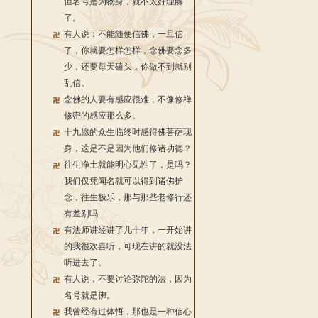
但名号是为物身，就不太好理解
了。
有人说：不能随便信佛，一旦信
了，你就要怎样怎样，念佛要念多
少，还要每天磕头，你做不到就别
乱信。
念佛的人要有感应很难，不像修禅
修密的感应那么多。
十九愿的众生临终时感得佛菩萨现
身，这是不是因为他们修诸功德？
往生净土就能明心见性了，是吗？
我们仅凭闻名就可以得到诸佛护
念，往生极乐，那与那些老修行还
有差别吗
有法师讲经讲了几十年，一开始讲
的我很欢喜听，可现在讲的就没法
听进去了。
有人说，不要讨论弥陀的法，因为
名号就是佛。
我曾经有过体悟，那也是一种信心