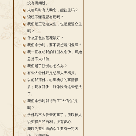
没有听闻过。
人临终时有人助念，能往生吗？
读经不懂意思有用吗？
我们是三恶道众生，也是魔道众生
吗？
什么颜色的莲花最好？
我们念佛时，要不要想着消业障？
我一直在劝我的好朋友念佛，可她
总是不太相信。
我们起了骄慢心怎么办？
有些人念佛只是想得人天福报。
以前我拜佛，心里祈求的事情很
多；现在拜佛，好像没有这些想法
了。
我们念佛时就得到了“大信心”是
吗？
学佛后不大爱管闲事了，所以被人
说变得自私自利，没有爱心。
我以为畜生道的众生要有一定因
缘，才能获救。