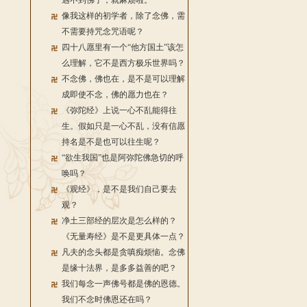
遇不到佛了，就麻烦啦。
像我这样的初学者，除了念佛，需
不需要持咒念咒语呢？
四十八愿里有一个“他方国土”该怎
么理解，它不是西方极乐世界吗？
不念佛，佛也在，是不是可以理解
成即使不念，佛的愿力也在？
《弥陀经》上说一心不乱能得往
生。假如只是一心不乱，没有信愿
持名是不是也可以往生呢？
“欲生我国”也是阿弥陀佛急切的呼
唤吗？
《观经》，是不是我们自己要去
观？
净土三部经的层次是怎么样的？
《无量寿经》是不是更具体一点？
凡夫的念头都是贪嗔痴烦恼。念佛
是缘十法界，是多多益善的吧？
我们每念一声佛号都是佛的恩德。
我们不念时佛恩还在吗？