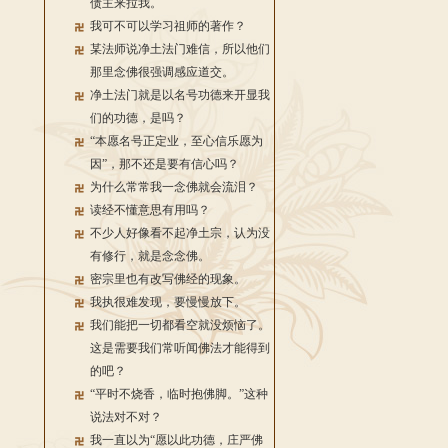
债主来拉我。
我可不可以学习祖师的著作？
某法师说净土法门难信，所以他们
那里念佛很强调感应道交。
净土法门就是以名号功德来开显我
们的功德，是吗？
“本愿名号正定业，至心信乐愿为
因”，那不还是要有信心吗？
为什么常常我一念佛就会流泪？
读经不懂意思有用吗？
不少人好像看不起净土宗，认为没
有修行，就是念念佛。
密宗里也有改写佛经的现象。
我执很难发现，要慢慢放下。
我们能把一切都看空就没烦恼了。
这是需要我们常听闻佛法才能得到
的吧？
“平时不烧香，临时抱佛脚。”这种
说法对不对？
我一直以为“愿以此功德，庄严佛