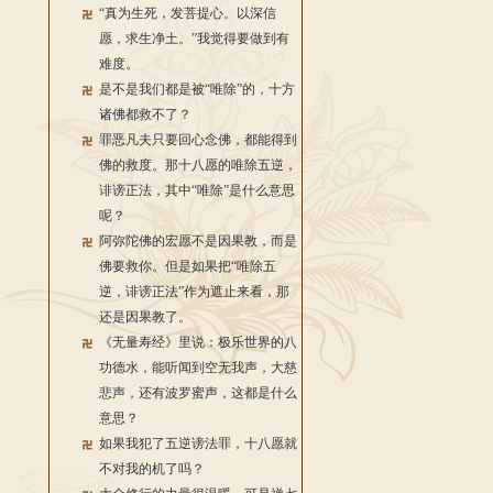
“真为生死，发菩提心。以深信
愿，求生净土。”我觉得要做到有
难度。
是不是我们都是被“唯除”的，十方
诸佛都救不了？
罪恶凡夫只要回心念佛，都能得到
佛的救度。那十八愿的唯除五逆，
诽谤正法，其中“唯除”是什么意思
呢？
阿弥陀佛的宏愿不是因果教，而是
佛要救你。但是如果把“唯除五
逆，诽谤正法”作为遮止来看，那
还是因果教了。
《无量寿经》里说：极乐世界的八
功德水，能听闻到空无我声，大慈
悲声，还有波罗蜜声，这都是什么
意思？
如果我犯了五逆谤法罪，十八愿就
不对我的机了吗？