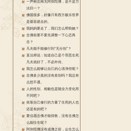
一声称念南无阿弥陀佛，是不是万
法归一？
佛国很多，好像只有西方极乐世界
是最容易去的。
我妈妈要走了，我们怎么帮助她？
念佛前要不要先调整一下心态再
念？
凡夫能不能修行到“无分别”？
某法师说：知道自己是个罪恶生死
凡夫就好了，不必外传。
我怎么能够让自己的心清净些呢？
念佛多少真的没有差别吗？我总有
点想不通。
人的性别、相貌也是随业力变化而
不同吧？
依靠自己修行的力量了生死的人也
还是有的吧？
要信愿念佛才能得救，没有念佛怎
么能往生呢？
阿弥陀佛没有成佛之前，众生怎么