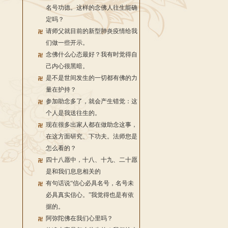
名号功德。这样的念佛人往生能确
定吗？
请师父就目前的新型肺炎疫情给我
们做一些开示。
念佛什么心态最好？我有时觉得自
己内心很黑暗。
是不是世间发生的一切都有佛的力
量在护持？
参加助念多了，就会产生错觉：这
个人是我送往生的。
现在很多出家人都在做助念这事，
在这方面研究、下功夫。法师您是
怎么看的？
四十八愿中，十八、十九、二十愿
是和我们息息相关的
有句话说“信心必具名号，名号未
必具真实信心。”我觉得也是有依
据的。
阿弥陀佛在我们心里吗？