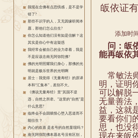
皈依证
我现在念佛有点恐惧感，是不是学
错了?
那些不识字的人，又无因缘听闻本
愿，那他们怎么往生?
添加时间：
你怎么知道他们没有如是信解？这
其实是你心中有这疑惑
问：皈依
我经常会被自己的业力牵着，我是
能再皈依
不是应该念南无阿弥陀佛?
佛的光明照耀我们身心，那佛的光
明就是极乐世界的光明啊
常敏法师
居士：我觉得《无量寿经》的原译
明，证明
本和“汇集本”，差别不大。
可以解脱
《佛说无量寿经》里“其国不逆
无量善法
违，自然之所牵。”这里的“自然”是
什么意思?
益，这就
临终会不会因嗔恨心堕入恶道而不
要看你们
能往生？
思，也没
内心的欢喜 是名号的自然显现吗？
现在来皈
南无阿弥陀佛本愿名号没有区别，