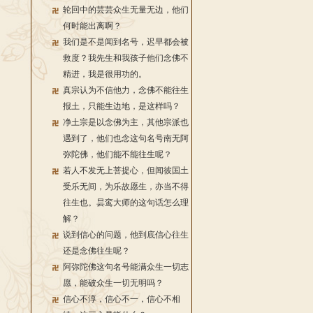
轮回中的芸芸众生无量无边，他们
何时能出离啊？
我们是不是闻到名号，迟早都会被
救度？我先生和我孩子他们念佛不
精进，我是很用功的。
真宗认为不信他力，念佛不能往生
报土，只能生边地，是这样吗？
净土宗是以念佛为主，其他宗派也
遇到了，他们也念这句名号南无阿
弥陀佛，他们能不能往生呢？
若人不发无上菩提心，但闻彼国土
受乐无间，为乐故愿生，亦当不得
往生也。昙鸾大师的这句话怎么理
解？
说到信心的问题，他到底信心往生
还是念佛往生呢？
阿弥陀佛这句名号能满众生一切志
愿，能破众生一切无明吗？
信心不淳，信心不一，信心不相