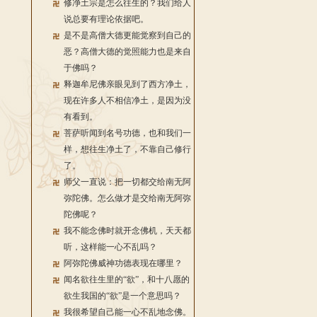
修净土宗是怎么往生的？我们给人
说总要有理论依据吧。
是不是高僧大德更能觉察到自己的
恶？高僧大德的觉照能力也是来自
于佛吗？
释迦牟尼佛亲眼见到了西方净土，
现在许多人不相信净土，是因为没
有看到。
菩萨听闻到名号功德，也和我们一
样，想往生净土了，不靠自己修行
了。
师父一直说：把一切都交给南无阿
弥陀佛。怎么做才是交给南无阿弥
陀佛呢？
我不能念佛时就开念佛机，天天都
听，这样能一心不乱吗？
阿弥陀佛威神功德表现在哪里？
闻名欲往生里的“欲”，和十八愿的
欲生我国的“欲”是一个意思吗？
我很希望自己能一心不乱地念佛。