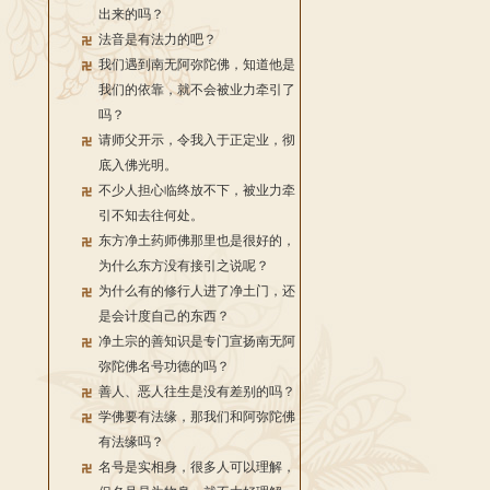
出来的吗？
法音是有法力的吧？
我们遇到南无阿弥陀佛，知道他是
我们的依靠，就不会被业力牵引了
吗？
请师父开示，令我入于正定业，彻
底入佛光明。
不少人担心临终放不下，被业力牵
引不知去往何处。
东方净土药师佛那里也是很好的，
为什么东方没有接引之说呢？
为什么有的修行人进了净土门，还
是会计度自己的东西？
净土宗的善知识是专门宣扬南无阿
弥陀佛名号功德的吗？
善人、恶人往生是没有差别的吗？
学佛要有法缘，那我们和阿弥陀佛
有法缘吗？
名号是实相身，很多人可以理解，