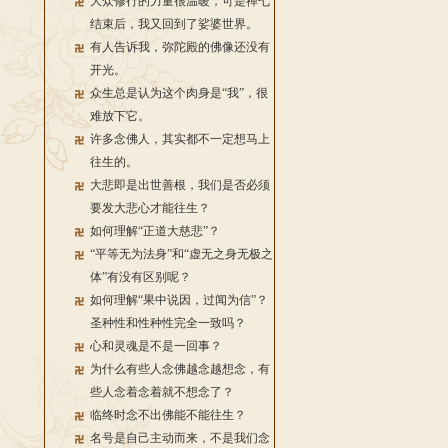
大众修行的力量很温暖，可是禅七
结束后，我又回到了娑婆世界。
有人告诉我，弥陀殿的佛像还没有
开光。
众生总是认为这个肉身是“我”，很
难放下它。
许多念佛人，其实都不一定想马上
往生的。
大悲即是出世善根，我们是否必须
要发大悲心才能往生？
如何理解“正道大慈悲”？
“平等无为法身”和“虚无之身无极之
体”有没有区别呢？
如何理解“果中说因，过闻为信”？
圣种性和性种性完全一致吗？
心和灵魂是不是一回事？
为什么有些人念佛越念越想念，有
些人念着念着就不想念了？
临终时念不出佛能不能往生？
名号是自己主动而来，不是我们念