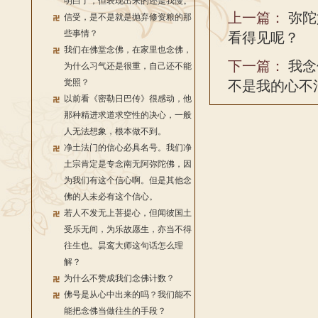
明白了，但表现出来的还是我慢。
上一篇：
弥陀
信受，是不是就是抛弃修资粮的那
些事情？
看得见呢？
我们在佛堂念佛，在家里也念佛，
下一篇：
我念
为什么习气还是很重，自己还不能
觉照？
不是我的心不
以前看《密勒日巴传》很感动，他
那种精进求道求空性的决心，一般
人无法想象，根本做不到。
净土法门的信心必具名号。我们净
土宗肯定是专念南无阿弥陀佛，因
为我们有这个信心啊。但是其他念
佛的人未必有这个信心。
若人不发无上菩提心，但闻彼国土
受乐无间，为乐故愿生，亦当不得
往生也。昙鸾大师这句话怎么理
解？
为什么不赞成我们念佛计数？
佛号是从心中出来的吗？我们能不
能把念佛当做往生的手段？