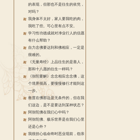
的表现，但那也不是往生的依凭，
对吗？
我身体不太好，家人要我吃的肉，
我吃了些。可心里有点不安。
学习性功德成就对净业行人的信愿
有什么帮助？
自力念佛要达到和佛相应，一定是
很难的。
《无量寿经》上品往生的是善人，
那和十八愿的往生一样吗？
《弥陀要解》念念相应念念佛，这
个境界很高，要慢慢修行才能到这
一步。
救度在佛那边是无条件的，但在我
们这边，是不是要达到某种状态？
阿弥陀佛在我们心中吗？
阿弥陀佛、极乐世界是在我们心里
还是心外？
我很担心临命终时恶业现前，怨亲