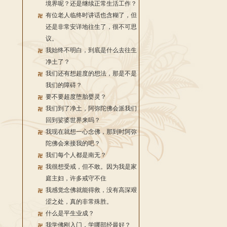
境界呢？还是继续正常生活工作？
有位老人临终时讲话也含糊了，但
还是非常安详地往生了，很不可思
议。
我始终不明白，到底是什么去往生
净土了？
我们还有想超度的想法，那是不是
我们的障碍？
要不要超度堕胎婴灵？
我们到了净土，阿弥陀佛会派我们
回到娑婆世界来吗？
我现在就想一心念佛，那到时阿弥
陀佛会来接我的吧？
我们每个人都是南无？
我很想受戒，但不敢。因为我是家
庭主妇，许多戒守不住
我感觉念佛就能得救，没有高深艰
涩之处，真的非常殊胜。
什么是平生业成？
我学佛刚入门，学哪部经最好？