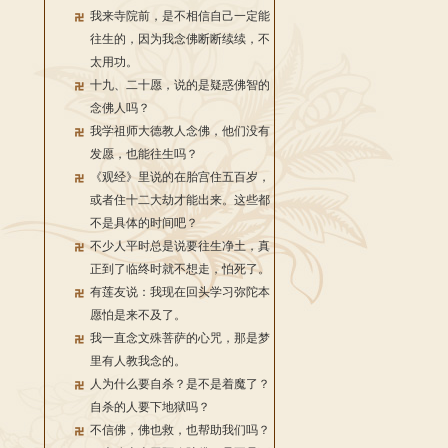
我来寺院前，是不相信自己一定能
往生的，因为我念佛断断续续，不
太用功。
十九、二十愿，说的是疑惑佛智的
念佛人吗？
我学祖师大德教人念佛，他们没有
发愿，也能往生吗？
《观经》里说的在胎宫住五百岁，
或者住十二大劫才能出来。这些都
不是具体的时间吧？
不少人平时总是说要往生净土，真
正到了临终时就不想走，怕死了。
有莲友说：我现在回头学习弥陀本
愿怕是来不及了。
我一直念文殊菩萨的心咒，那是梦
里有人教我念的。
人为什么要自杀？是不是着魔了？
自杀的人要下地狱吗？
不信佛，佛也救，也帮助我们吗？