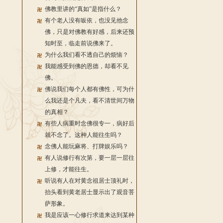
佛教里讲的“真如”是指什么？
有个老人没有皈依，也没见他念
佛，只是对佛教有好感，后来还预
知时至，临走前说佛来了。
为什么我们看不透自己的烦恼？
我能感受到佛的恩德，却看不见
佛。
佛说我们每个人都有佛性，可为什
么我还是个凡夫，看不清世间万物
的真相？
有些人病重时念佛很专一，病好后
就不念了。这种人能往生吗？
念佛人能玩麻将、打牌娱乐吗？
有人说修行有次第，要一层一层往
上修，才能往生。
听说有人在对黄念祖居士顶礼时，
抬头看到黄老居士显示出了观音菩
萨形象。
我是应该一心修行求道来达到某种