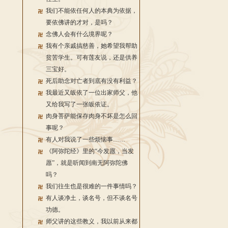
我们不能依任何人的本典为依据，
要依佛讲的才对，是吗？
念佛人会有什么境界呢？
我有个亲戚搞慈善，她希望我帮助
贫苦学生。可有莲友说，还是供养
三宝好。
死后助念对亡者到底有没有利益？
我最近又皈依了一位出家师父，他
又给我写了一张皈依证。
肉身菩萨能保存肉身不坏是怎么回
事呢？
有人对我说了一些烦恼事……
《阿弥陀经》里的“今发愿，当发
愿”，就是听闻到南无阿弥陀佛
吗？
我们往生也是很难的一件事情吗？
有人谈净土，谈名号，但不谈名号
功德。
师父讲的这些教义，我以前从来都