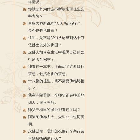
样情况。
弥勒菩萨为什么不断烦恼而往生兜
率内院？
昙鸾大师所说的“人天所起诸行”，
是否也包括世善？
往生，是不是我们从这里到达十万
亿佛土以外的佛国？
念佛人如何在生活中观照自己的言
行是否合佛意？
我看过一本书，上面写了许多修行
禁忌，包括念佛的禁忌。
十八愿的往生，需不需要佛临终接
引？
我在寺院看到一个师父正在很凶地
训人，很不理解。
师父书橱里的藏经都看过了吗？
阿弥陀佛愿力大，众生业力也厉害
啊。
念佛以后，我们怎么修行？杂行杂
善到底指的是什么？