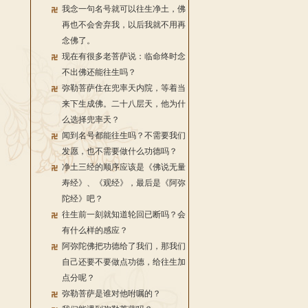
我念一句名号就可以往生净土，佛
再也不会舍弃我，以后我就不用再
念佛了。
现在有很多老菩萨说：临命终时念
不出佛还能往生吗？
弥勒菩萨住在兜率天内院，等着当
来下生成佛。二十八层天，他为什
么选择兜率天？
闻到名号都能往生吗？不需要我们
发愿，也不需要做什么功德吗？
净土三经的顺序应该是《佛说无量
寿经》、《观经》，最后是《阿弥
陀经》吧？
往生前一刻就知道轮回已断吗？会
有什么样的感应？
阿弥陀佛把功德给了我们，那我们
自己还要不要做点功德，给往生加
点分呢？
弥勒菩萨是谁对他咐嘱的？