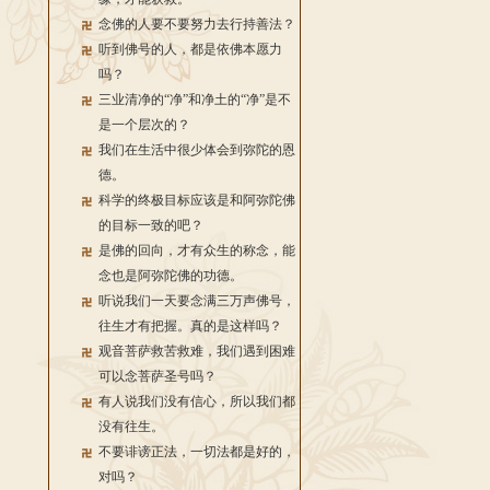
念佛的人要不要努力去行持善法？
听到佛号的人，都是依佛本愿力
吗？
三业清净的“净”和净土的“净”是不
是一个层次的？
我们在生活中很少体会到弥陀的恩
德。
科学的终极目标应该是和阿弥陀佛
的目标一致的吧？
是佛的回向，才有众生的称念，能
念也是阿弥陀佛的功德。
听说我们一天要念满三万声佛号，
往生才有把握。真的是这样吗？
观音菩萨救苦救难，我们遇到困难
可以念菩萨圣号吗？
有人说我们没有信心，所以我们都
没有往生。
不要诽谤正法，一切法都是好的，
对吗？