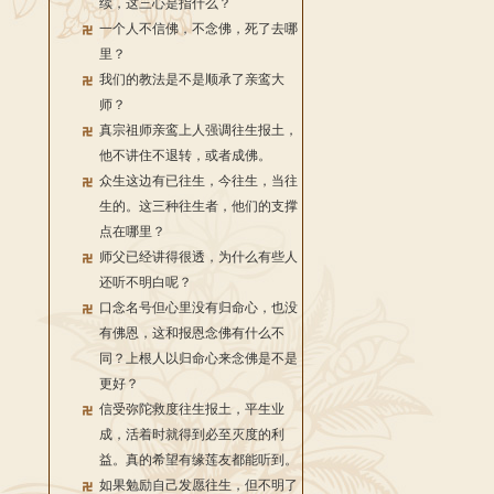
续，这三心是指什么？
一个人不信佛，不念佛，死了去哪
里？
我们的教法是不是顺承了亲鸾大
师？
真宗祖师亲鸾上人强调往生报土，
他不讲住不退转，或者成佛。
众生这边有已往生，今往生，当往
生的。这三种往生者，他们的支撑
点在哪里？
师父已经讲得很透，为什么有些人
还听不明白呢？
口念名号但心里没有归命心，也没
有佛恩，这和报恩念佛有什么不
同？上根人以归命心来念佛是不是
更好？
信受弥陀救度往生报土，平生业
成，活着时就得到必至灭度的利
益。真的希望有缘莲友都能听到。
如果勉励自己发愿往生，但不明了