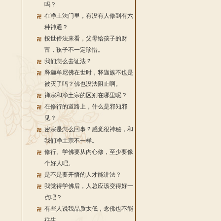
吗？
在净土法门里，有没有人修到有六
种神通？
按世俗法来看，父母给孩子的财
富，孩子不一定珍惜。
我们怎么去证法？
释迦牟尼佛在世时，释迦族不也是
被灭了吗？佛也没法阻止啊。
禅宗和净土宗的区别在哪里呢？
在修行的道路上，什么是邪知邪
见？
密宗是怎么回事？感觉很神秘，和
我们净土宗不一样。
修行、学佛要从内心修，至少要像
个好人吧。
是不是要开悟的人才能讲法？
我觉得学佛后，人总应该变得好一
点吧？
有些人说我品质太低，念佛也不能
往生。