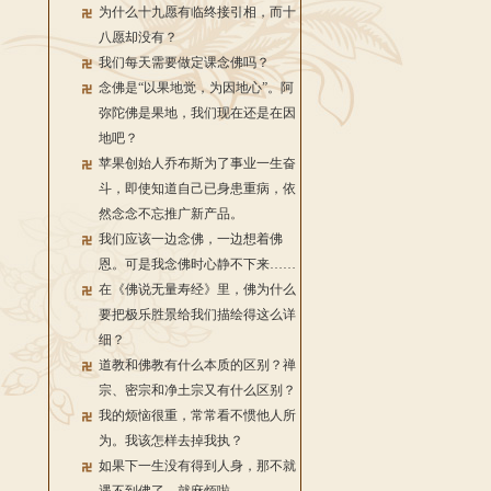
为什么十九愿有临终接引相，而十
八愿却没有？
我们每天需要做定课念佛吗？
念佛是“以果地觉，为因地心”。阿
弥陀佛是果地，我们现在还是在因
地吧？
苹果创始人乔布斯为了事业一生奋
斗，即使知道自己已身患重病，依
然念念不忘推广新产品。
我们应该一边念佛，一边想着佛
恩。可是我念佛时心静不下来……
在《佛说无量寿经》里，佛为什么
要把极乐胜景给我们描绘得这么详
细？
道教和佛教有什么本质的区别？禅
宗、密宗和净土宗又有什么区别？
我的烦恼很重，常常看不惯他人所
为。我该怎样去掉我执？
如果下一生没有得到人身，那不就