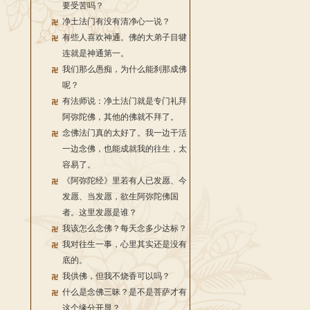
要受苦吗？
净土法门有没有清净心一说？
有些人喜欢神通。佛的大弟子目犍
连就是神通第一。
我们那么愚痴，为什么能刹那成佛
呢？
有法师说：净土法门就是专门礼拜
阿弥陀佛，其他的佛就不拜了。
念佛法门真的太好了。我一边干活
一边念佛，也能成就我的往生，太
容易了。
《阿弥陀经》里若有人已发愿、今
发愿、当发愿，欲生阿弥陀佛国
者。这里发愿是谁？
我该怎么念佛？每天念多少达标？
我对往生一事，心里其实还是没有
底的。
我供佛，但我不烧香可以吗？
什么是念佛三昧？是不是菩萨才有
这个缘分开显？