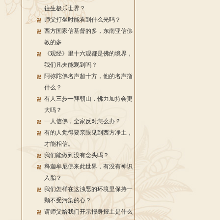
往生极乐世界？
师父打坐时能看到什么光吗？
西方国家信基督的多，东南亚信佛
教的多
《观经》里十六观都是佛的境界，
我们凡夫能观到吗？
阿弥陀佛名声超十方，他的名声指
什么？
有人三步一拜朝山，佛力加持会更
大吗？
一人信佛，全家反对怎么办？
有的人觉得要亲眼见到西方净土，
才能相信。
我们能做到没有念头吗？
释迦牟尼佛来此世界，有没有神识
入胎？
我们怎样在这浊恶的环境里保持一
颗不受污染的心？
请师父给我们开示报身报土是什么