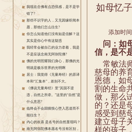
如母忆
我现在念佛有点恐惧感，是不是学
错了?
那些不识字的人，又无因缘听闻本
愿，那他们怎么往生?
添加时间：2
你怎么知道他们没有如是信解？这
其实是你心中有这疑惑
问：如母
我经常会被自己的业力牵着，我是
信，是不
不是应该念南无阿弥陀佛?
佛的光明照耀我们身心，那佛的光
常敏法师
明就是极乐世界的光明啊
慈母的养
居士：我觉得《无量寿经》的原译
恩德，如
本和“汇集本”，差别不大。
割的生命
《佛说无量寿经》里“其国不逆
做，那么
违，自然之所牵。”这里的“自然”是
什么意思?
的？还是
临终会不会因嗔恨心堕入恶道而不
感受到慈
能往生？
建立母子
内心的欢喜 是名号的自然显现吗？
样的孩子
南无阿弥陀佛本愿名号没有区别，