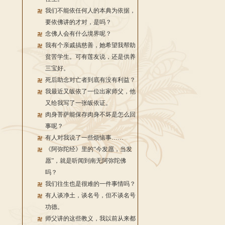
我们不能依任何人的本典为依据，
要依佛讲的才对，是吗？
念佛人会有什么境界呢？
我有个亲戚搞慈善，她希望我帮助
贫苦学生。可有莲友说，还是供养
三宝好。
死后助念对亡者到底有没有利益？
我最近又皈依了一位出家师父，他
又给我写了一张皈依证。
肉身菩萨能保存肉身不坏是怎么回
事呢？
有人对我说了一些烦恼事……
《阿弥陀经》里的“今发愿，当发
愿”，就是听闻到南无阿弥陀佛
吗？
我们往生也是很难的一件事情吗？
有人谈净土，谈名号，但不谈名号
功德。
师父讲的这些教义，我以前从来都