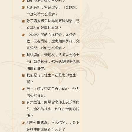
我们能遇到弥勒菩萨吗？
凡所有相，皆是虚妄。《金刚经》
中这句话怎么理解？
除了西方极乐世界是寂静涅槃，还
有其他的涅槃世界吗？
《心经》里的心无挂碍，无挂碍
故，无有恐怖，远离颠倒梦想，究
竟涅槃。我们怎么理解？
我认识的一些莲友，法师以为净土
法门就是这样，佛号念到哪里也就
明白到哪里。
我们是信心往生？还是念佛往生
呢？
居士：师父否定了自力信心、他力
信心的分别。
有大德说：如果贪恋净土安乐而向
往，也不能往生。如何归命阿弥陀
佛？
那些不顺佛愿、不念佛的人，是不
是往生的因缘还不具足？