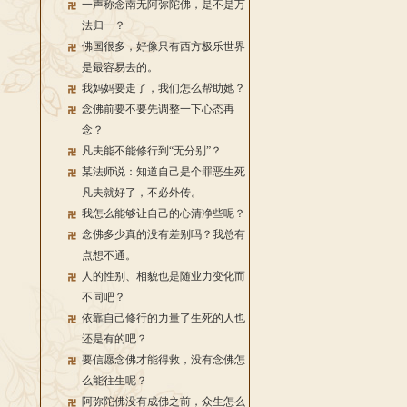
一声称念南无阿弥陀佛，是不是万
法归一？
佛国很多，好像只有西方极乐世界
是最容易去的。
我妈妈要走了，我们怎么帮助她？
念佛前要不要先调整一下心态再
念？
凡夫能不能修行到“无分别”？
某法师说：知道自己是个罪恶生死
凡夫就好了，不必外传。
我怎么能够让自己的心清净些呢？
念佛多少真的没有差别吗？我总有
点想不通。
人的性别、相貌也是随业力变化而
不同吧？
依靠自己修行的力量了生死的人也
还是有的吧？
要信愿念佛才能得救，没有念佛怎
么能往生呢？
阿弥陀佛没有成佛之前，众生怎么