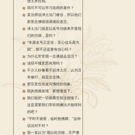
债主来拉我。
我可不可以学习祖师的著作？
某法师说净土法门难信，所以他们
那里念佛很强调感应道交。
净土法门就是以名号功德来开显我
们的功德，是吗？
“本愿名号正定业，至心信乐愿为
因”，那不还是要有信心吗？
为什么常常我一念佛就会流泪？
读经不懂意思有用吗？
不少人好像看不起净土宗，认为没
有修行，就是念念佛。
密宗里也有改写佛经的现象。
我执很难发现，要慢慢放下。
我们能把一切都看空就没烦恼了。
这是需要我们常听闻佛法才能得到
的吧？
“平时不烧香，临时抱佛脚。”这种
说法对不对？
我一直以为“愿以此功德，庄严佛