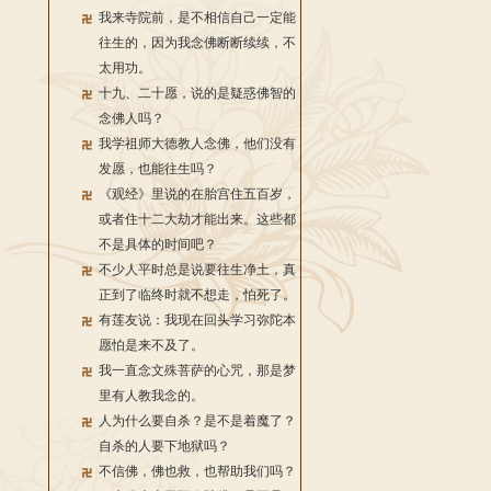
我来寺院前，是不相信自己一定能
往生的，因为我念佛断断续续，不
太用功。
十九、二十愿，说的是疑惑佛智的
念佛人吗？
我学祖师大德教人念佛，他们没有
发愿，也能往生吗？
《观经》里说的在胎宫住五百岁，
或者住十二大劫才能出来。这些都
不是具体的时间吧？
不少人平时总是说要往生净土，真
正到了临终时就不想走，怕死了。
有莲友说：我现在回头学习弥陀本
愿怕是来不及了。
我一直念文殊菩萨的心咒，那是梦
里有人教我念的。
人为什么要自杀？是不是着魔了？
自杀的人要下地狱吗？
不信佛，佛也救，也帮助我们吗？