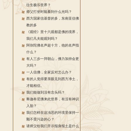
往生极乐世界？
师父打坐时能看到什么光吗？
西方国家信基督的多，东南亚信佛
教的多
《观经》里十六观都是佛的境界，
我们凡夫能观到吗？
阿弥陀佛名声超十方，他的名声指
什么？
有人三步一拜朝山，佛力加持会更
大吗？
一人信佛，全家反对怎么办？
有的人觉得要亲眼见到西方净土，
才能相信。
我们能做到没有念头吗？
释迦牟尼佛来此世界，有没有神识
入胎？
我们怎样在这浊恶的环境里保持一
颗不受污染的心？
请师父给我们开示报身报土是什么