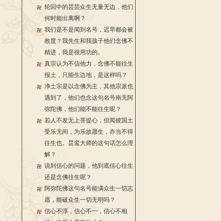
轮回中的芸芸众生无量无边，他们
何时能出离啊？
我们是不是闻到名号，迟早都会被
救度？我先生和我孩子他们念佛不
精进，我是很用功的。
真宗认为不信他力，念佛不能往生
报土，只能生边地，是这样吗？
净土宗是以念佛为主，其他宗派也
遇到了，他们也念这句名号南无阿
弥陀佛，他们能不能往生呢？
若人不发无上菩提心，但闻彼国土
受乐无间，为乐故愿生，亦当不得
往生也。昙鸾大师的这句话怎么理
解？
说到信心的问题，他到底信心往生
还是念佛往生呢？
阿弥陀佛这句名号能满众生一切志
愿，能破众生一切无明吗？
信心不淳，信心不一，信心不相