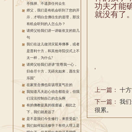
不拣择、不遗弃任何众生
功夫才能
师父，我们是有机会听到了您的开
就没有了
示，才明白念佛往生的道理，那没
有机会听到的人怎么办？
请师父给我们讲一讲皈依文的前几
句
我们在这儿做消灾延寿佛事，或者
是普利十方，和其他寺院仪式上不
太一样，为什么?
请师父给我们讲讲“世尊我一心，
'
归命尽十方，无碍光如来，愿生安
乐国”
在家里念佛也应该理直气壮的
上一篇：
十方
我知道凡夫起心动念都造业，但我
们没法控制自己的念头啊
下一篇：
我们
有的佛教徒真的很虔诚，相比之
很累。
下，我们就差远了
是不是我们今生修行，来世受益?
我们如何如法修学？有些人理上是