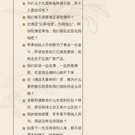
为什么十九愿有临终接引相，而十
八愿却没有？
我们每天需要做定课念佛吗？
念佛是“以果地觉，为因地心”。阿
弥陀佛是果地，我们现在还是在因
地吧？
苹果创始人乔布斯为了事业一生奋
斗，即使知道自己已身患重病，依
然念念不忘推广新产品。
我们应该一边念佛，一边想着佛
恩。可是我念佛时心静不下来……
在《佛说无量寿经》里，佛为什么
要把极乐胜景给我们描绘得这么详
细？
道教和佛教有什么本质的区别？禅
宗、密宗和净土宗又有什么区别？
我的烦恼很重，常常看不惯他人所
为。我该怎样去掉我执？
如果下一生没有得到人身，那不就