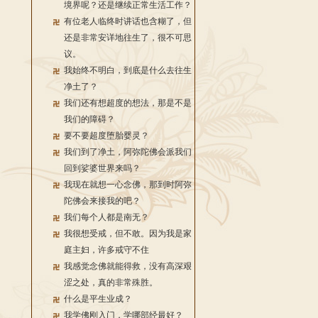
境界呢？还是继续正常生活工作？
有位老人临终时讲话也含糊了，但
还是非常安详地往生了，很不可思
议。
我始终不明白，到底是什么去往生
净土了？
我们还有想超度的想法，那是不是
我们的障碍？
要不要超度堕胎婴灵？
我们到了净土，阿弥陀佛会派我们
回到娑婆世界来吗？
我现在就想一心念佛，那到时阿弥
陀佛会来接我的吧？
我们每个人都是南无？
我很想受戒，但不敢。因为我是家
庭主妇，许多戒守不住
我感觉念佛就能得救，没有高深艰
涩之处，真的非常殊胜。
什么是平生业成？
我学佛刚入门，学哪部经最好？