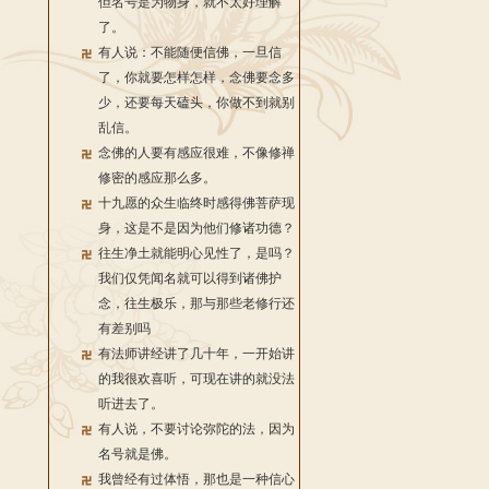
但名号是为物身，就不太好理解
了。
有人说：不能随便信佛，一旦信
了，你就要怎样怎样，念佛要念多
少，还要每天磕头，你做不到就别
乱信。
念佛的人要有感应很难，不像修禅
修密的感应那么多。
十九愿的众生临终时感得佛菩萨现
身，这是不是因为他们修诸功德？
往生净土就能明心见性了，是吗？
我们仅凭闻名就可以得到诸佛护
念，往生极乐，那与那些老修行还
有差别吗
有法师讲经讲了几十年，一开始讲
的我很欢喜听，可现在讲的就没法
听进去了。
有人说，不要讨论弥陀的法，因为
名号就是佛。
我曾经有过体悟，那也是一种信心