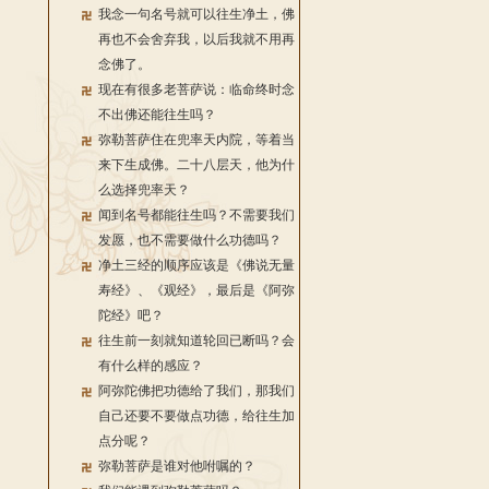
我念一句名号就可以往生净土，佛
再也不会舍弃我，以后我就不用再
念佛了。
现在有很多老菩萨说：临命终时念
不出佛还能往生吗？
弥勒菩萨住在兜率天内院，等着当
来下生成佛。二十八层天，他为什
么选择兜率天？
闻到名号都能往生吗？不需要我们
发愿，也不需要做什么功德吗？
净土三经的顺序应该是《佛说无量
寿经》、《观经》，最后是《阿弥
陀经》吧？
往生前一刻就知道轮回已断吗？会
有什么样的感应？
阿弥陀佛把功德给了我们，那我们
自己还要不要做点功德，给往生加
点分呢？
弥勒菩萨是谁对他咐嘱的？