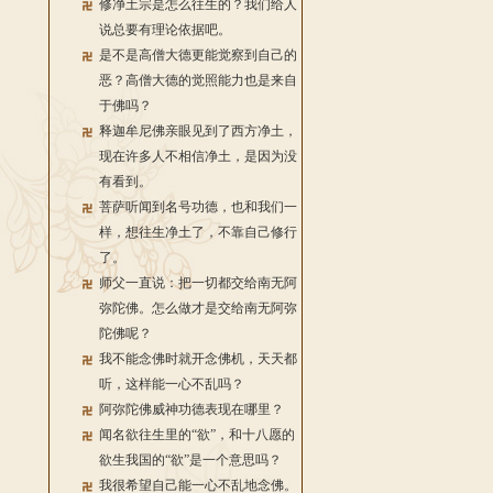
修净土宗是怎么往生的？我们给人
说总要有理论依据吧。
是不是高僧大德更能觉察到自己的
恶？高僧大德的觉照能力也是来自
于佛吗？
释迦牟尼佛亲眼见到了西方净土，
现在许多人不相信净土，是因为没
有看到。
菩萨听闻到名号功德，也和我们一
样，想往生净土了，不靠自己修行
了。
师父一直说：把一切都交给南无阿
弥陀佛。怎么做才是交给南无阿弥
陀佛呢？
我不能念佛时就开念佛机，天天都
听，这样能一心不乱吗？
阿弥陀佛威神功德表现在哪里？
闻名欲往生里的“欲”，和十八愿的
欲生我国的“欲”是一个意思吗？
我很希望自己能一心不乱地念佛。