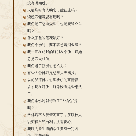
没有听闻过。
人临终时有人助念，能往生吗？
读经不懂意思有用吗？
我们是三恶道众生，也是魔道众生
吗？
什么颜色的莲花最好？
我们念佛时，要不要想着消业障？
我一直在劝我的好朋友念佛，可她
总是不太相信。
我们起了骄慢心怎么办？
有些人念佛只是想得人天福报。
以前我拜佛，心里祈求的事情很
多；现在拜佛，好像没有这些想法
了。
我们念佛时就得到了“大信心”是
吗？
学佛后不大爱管闲事了，所以被人
说变得自私自利，没有爱心。
我以为畜生道的众生要有一定因
缘，才能获救。