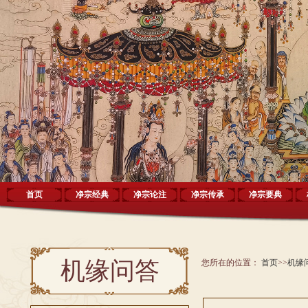
首页
净宗经典
净宗论注
净宗传承
净宗要典
机缘问答
您所在的位置：
首页
>>
机缘