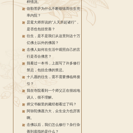
样情况。
弥勒菩萨为什么不断烦恼而往生兜
率内院？
昙鸾大师所说的“人天所起诸行”，
是否也包括世善？
往生，是不是我们从这里到达十万
亿佛土以外的佛国？
念佛人如何在生活中观照自己的言
行是否合佛意？
我看过一本书，上面写了许多修行
禁忌，包括念佛的禁忌。
十八愿的往生，需不需要佛临终接
引？
我在寺院看到一个师父正在很凶地
训人，很不理解。
师父书橱里的藏经都看过了吗？
阿弥陀佛愿力大，众生业力也厉害
啊。
念佛以后，我们怎么修行？杂行杂
善到底指的是什么？