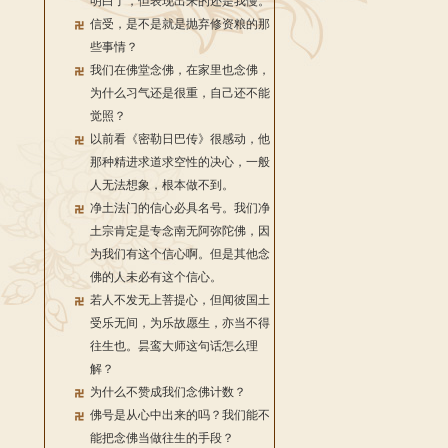
明白了，但表现出来的还是我慢。
信受，是不是就是抛弃修资粮的那
些事情？
我们在佛堂念佛，在家里也念佛，
为什么习气还是很重，自己还不能
觉照？
以前看《密勒日巴传》很感动，他
那种精进求道求空性的决心，一般
人无法想象，根本做不到。
净土法门的信心必具名号。我们净
土宗肯定是专念南无阿弥陀佛，因
为我们有这个信心啊。但是其他念
佛的人未必有这个信心。
若人不发无上菩提心，但闻彼国土
受乐无间，为乐故愿生，亦当不得
往生也。昙鸾大师这句话怎么理
解？
为什么不赞成我们念佛计数？
佛号是从心中出来的吗？我们能不
能把念佛当做往生的手段？