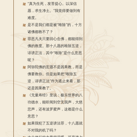
“真为生死，发菩提心。以深信
愿，求生净土。”我觉得要做到有
难度。
是不是我们都是被“唯除”的，十方
诸佛都救不了？
罪恶凡夫只要回心念佛，都能得到
佛的救度。那十八愿的唯除五逆，
诽谤正法，其中“唯除”是什么意思
呢？
阿弥陀佛的宏愿不是因果教，而是
佛要救你。但是如果把“唯除五
逆，诽谤正法”作为遮止来看，那
还是因果教了。
《无量寿经》里说：极乐世界的八
功德水，能听闻到空无我声，大慈
悲声，还有波罗蜜声，这都是什么
意思？
如果我犯了五逆谤法罪，十八愿就
不对我的机了吗？