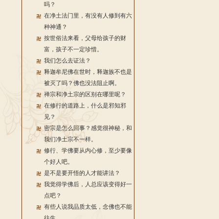
吗？
在净土法门里，有没有人修到有六
种神通？
按世俗法来看，父母给孩子的财
富，孩子不一定珍惜。
我们怎么去证法？
释迦牟尼佛在世时，释迦族不也是
被灭了吗？佛也没法阻止啊。
禅宗和净土宗的区别在哪里呢？
在修行的道路上，什么是邪知邪
见？
密宗是怎么回事？感觉很神秘，和
我们净土宗不一样。
修行、学佛要从内心修，至少要像
个好人吧。
是不是要开悟的人才能讲法？
我觉得学佛后，人总应该变得好一
点吧？
有些人说我品质太低，念佛也不能
往生。