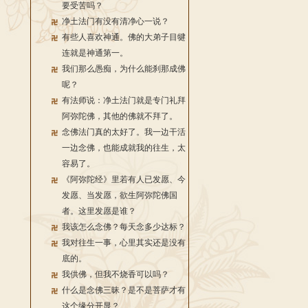
要受苦吗？
净土法门有没有清净心一说？
有些人喜欢神通。佛的大弟子目犍
连就是神通第一。
我们那么愚痴，为什么能刹那成佛
呢？
有法师说：净土法门就是专门礼拜
阿弥陀佛，其他的佛就不拜了。
念佛法门真的太好了。我一边干活
一边念佛，也能成就我的往生，太
容易了。
《阿弥陀经》里若有人已发愿、今
发愿、当发愿，欲生阿弥陀佛国
者。这里发愿是谁？
我该怎么念佛？每天念多少达标？
我对往生一事，心里其实还是没有
底的。
我供佛，但我不烧香可以吗？
什么是念佛三昧？是不是菩萨才有
这个缘分开显？