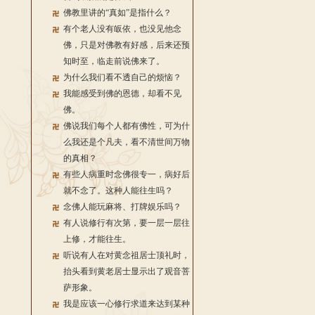
佛教里讲的“真如”是指什么？
有个老人没有皈依，也没见他念
佛，只是对佛教有好感，后来还预
知时至，临走前说佛来了。
为什么我们看不透自己的烦恼？
我能感受到佛的恩德，却看不见
佛。
佛说我们每个人都有佛性，可为什
么我还是个凡夫，看不清世间万物
的真相？
有些人病重时念佛很专一，病好后
就不念了。这种人能往生吗？
念佛人能玩麻将、打牌娱乐吗？
有人说修行有次第，要一层一层往
上修，才能往生。
听说有人在对黄念祖居士顶礼时，
抬头看到黄老居士显示出了观音菩
萨形象。
我是应该一心修行求道来达到某种