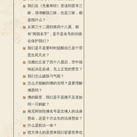
我们在《无量寿经》里读到普等三
昧，清净解脱三昧，住是三昧，都
是指什么？
从第三十二愿到第四十八愿，都
有“闻我名字”，是不是名号的功德
在保护我们？
我们是不是要时时提醒自己是个罪
恶生死凡夫？
法藏比丘发了四十八愿后，空中就
响起决定必成，无上正觉的赞言？
我们怎么破除习气呢？
怎么才能触到佛的光明？是要理解
佛恩吗？
佛的眼里，我们是不是微不足道如
同一只蚂蚁？
南无阿弥陀佛名号是念佛人的法身
慧命，还是十方众生的法身慧命？
什么是机法一体？
西方净土的圣贤来我们娑婆世界也