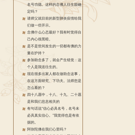
名号功德。这样的念佛人往生能确
定吗？
请师父就目前的新型肺炎疫情给我
们做一些开示。
念佛什么心态最好？我有时觉得自
己内心很黑暗。
是不是世间发生的一切都有佛的力
量在护持？
参加助念多了，就会产生错觉：这
个人是我送往生的。
现在很多出家人都在做助念这事，
在这方面研究、下功夫。法师您是
怎么看的？
四十八愿中，十八、十九、二十愿
是和我们息息相关的
有句话说“信心必具名号，名号未
必具真实信心。”我觉得也是有依
据的。
阿弥陀佛在我们心里吗？