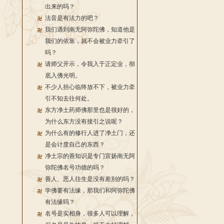
出来的吗？
法音是有法力的吧？
我们遇到南无阿弥陀佛，知道他是
我们的依靠，就不会被业力牵引了
吗？
请师父开示，令我入于正定业，彻
底入佛光明。
不少人担心临终放不下，被业力牵
引不知去往何处。
东方净土药师佛那里也是很好的，
为什么东方没有接引之说呢？
为什么有的修行人进了净土门，还
是会计度自己的东西？
净土宗的善知识是专门宣扬南无阿
弥陀佛名号功德的吗？
善人、恶人往生是没有差别的吗？
学佛要有法缘，那我们和阿弥陀佛
有法缘吗？
名号是实相身，很多人可以理解，