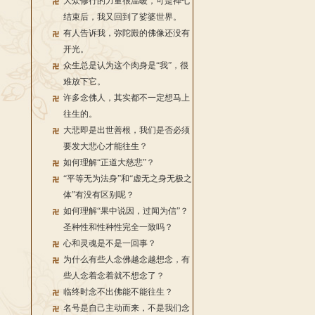
大众修行的力量很温暖，可是禅七
结束后，我又回到了娑婆世界。
有人告诉我，弥陀殿的佛像还没有
开光。
众生总是认为这个肉身是“我”，很
难放下它。
许多念佛人，其实都不一定想马上
往生的。
大悲即是出世善根，我们是否必须
要发大悲心才能往生？
如何理解“正道大慈悲”？
“平等无为法身”和“虚无之身无极之
体”有没有区别呢？
如何理解“果中说因，过闻为信”？
圣种性和性种性完全一致吗？
心和灵魂是不是一回事？
为什么有些人念佛越念越想念，有
些人念着念着就不想念了？
临终时念不出佛能不能往生？
名号是自己主动而来，不是我们念