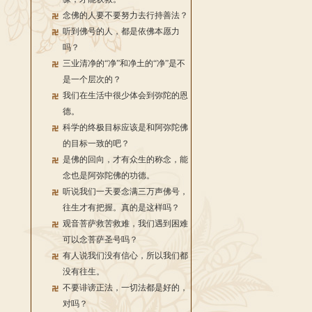
念佛的人要不要努力去行持善法？
听到佛号的人，都是依佛本愿力
吗？
三业清净的“净”和净土的“净”是不
是一个层次的？
我们在生活中很少体会到弥陀的恩
德。
科学的终极目标应该是和阿弥陀佛
的目标一致的吧？
是佛的回向，才有众生的称念，能
念也是阿弥陀佛的功德。
听说我们一天要念满三万声佛号，
往生才有把握。真的是这样吗？
观音菩萨救苦救难，我们遇到困难
可以念菩萨圣号吗？
有人说我们没有信心，所以我们都
没有往生。
不要诽谤正法，一切法都是好的，
对吗？