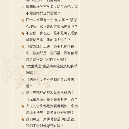
遇不到佛了，就麻烦啦。
像我这样的初学者，除了念佛，需
不需要持咒念咒语呢？
四十八愿里有一个“他方国土”该怎
么理解，它不是西方极乐世界吗？
不念佛，佛也在，是不是可以理解
成即使不念，佛的愿力也在？
《弥陀经》上说一心不乱能得往
生。假如只是一心不乱，没有信愿
持名是不是也可以往生呢？
“欲生我国”也是阿弥陀佛急切的呼
唤吗？
《观经》，是不是我们自己要去
观？
净土三部经的层次是怎么样的？
《无量寿经》是不是更具体一点？
凡夫的念头都是贪嗔痴烦恼。念佛
是缘十法界，是多多益善的吧？
我们每念一声佛号都是佛的恩德。
我们不念时佛恩还在吗？