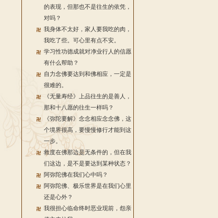
的表现，但那也不是往生的依凭，
对吗？
我身体不太好，家人要我吃的肉，
我吃了些。可心里有点不安。
学习性功德成就对净业行人的信愿
有什么帮助？
自力念佛要达到和佛相应，一定是
很难的。
《无量寿经》上品往生的是善人，
那和十八愿的往生一样吗？
《弥陀要解》念念相应念念佛，这
个境界很高，要慢慢修行才能到这
一步。
救度在佛那边是无条件的，但在我
们这边，是不是要达到某种状态？
阿弥陀佛在我们心中吗？
阿弥陀佛、极乐世界是在我们心里
还是心外？
我很担心临命终时恶业现前，怨亲