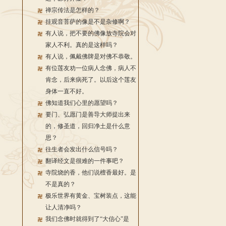
禅宗传法是怎样的？
挂观音菩萨的像是不是杂修啊？
有人说，把不要的佛像放寺院会对
家人不利。真的是这样吗？
有人说，佩戴佛牌是对佛不恭敬。
有位莲友劝一位病人念佛，病人不
肯念，后来病死了。以后这个莲友
身体一直不好。
佛知道我们心里的愿望吗？
要门、弘愿门是善导大师提出来
的，修圣道，回归净土是什么意
思？
往生者会发出什么信号吗？
翻译经文是很难的一件事吧？
寺院烧的香，他们说檀香最好。是
不是真的？
极乐世界有黄金、宝树装点，这能
让人清净吗？
我们念佛时就得到了“大信心”是