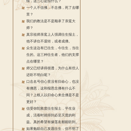
续，这三心是指什么？
一个人不信佛，不念佛，死了去哪
里？
我们的教法是不是顺承了亲鸾大
师？
真宗祖师亲鸾上人强调往生报土，
他不讲住不退转，或者成佛。
众生这边有已往生，今往生，当往
生的。这三种往生者，他们的支撑
点在哪里？
师父已经讲得很透，为什么有些人
还听不明白呢？
口念名号但心里没有归命心，也没
有佛恩，这和报恩念佛有什么不
同？上根人以归命心来念佛是不是
更好？
信受弥陀救度往生报土，平生业
成，活着时就得到必至灭度的利
益。真的希望有缘莲友都能听到。
如果勉励自己发愿往生，但不明了