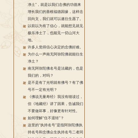
净土”，就是以我们念佛的功德来
增长我们的善根福德因缘，这样念
回向文，我们就可以遂往生愿了。
以前以为有了信心，就能想见就见
极乐净土了，也能见一切山河大
地。
许多人觉得信心决定的念佛好难。
为什么一声南无阿弥陀佛就能往生
净土？
南无阿弥陀佛名号是法藏的，也是
我们的，对吗？
是不是有了光明就有佛号？有了佛
号不一定有光明？
《佛说无量寿经》我没有细读过，
但《地藏经》讲了因果，告诫我们
不要做坏事，好像更有针对性。
如何理解“住不退转”？
这里的“执持名号”是指阿弥陀佛执
持名号和念佛众生执持名号二者同