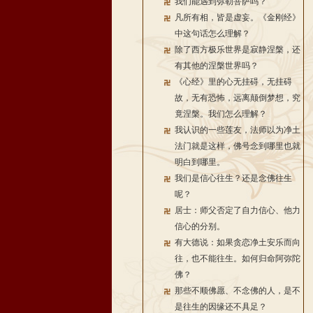
我们能遇到弥勒菩萨吗？
凡所有相，皆是虚妄。《金刚经》
中这句话怎么理解？
除了西方极乐世界是寂静涅槃，还
有其他的涅槃世界吗？
《心经》里的心无挂碍，无挂碍
故，无有恐怖，远离颠倒梦想，究
竟涅槃。我们怎么理解？
我认识的一些莲友，法师以为净土
法门就是这样，佛号念到哪里也就
明白到哪里。
我们是信心往生？还是念佛往生
呢？
居士：师父否定了自力信心、他力
信心的分别。
有大德说：如果贪恋净土安乐而向
往，也不能往生。如何归命阿弥陀
佛？
那些不顺佛愿、不念佛的人，是不
是往生的因缘还不具足？