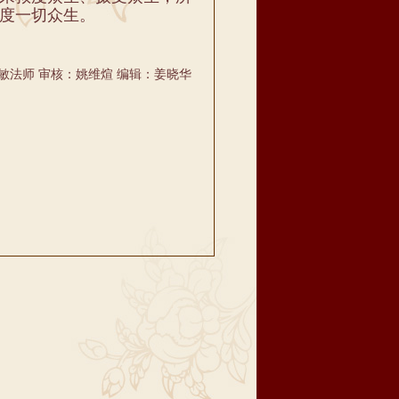
度一切众生。
敏法师 审核：姚维煊 编辑：姜晓华