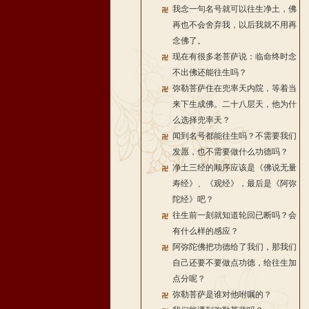
我念一句名号就可以往生净土，佛
再也不会舍弃我，以后我就不用再
念佛了。
现在有很多老菩萨说：临命终时念
不出佛还能往生吗？
弥勒菩萨住在兜率天内院，等着当
来下生成佛。二十八层天，他为什
么选择兜率天？
闻到名号都能往生吗？不需要我们
发愿，也不需要做什么功德吗？
净土三经的顺序应该是《佛说无量
寿经》、《观经》，最后是《阿弥
陀经》吧？
往生前一刻就知道轮回已断吗？会
有什么样的感应？
阿弥陀佛把功德给了我们，那我们
自己还要不要做点功德，给往生加
点分呢？
弥勒菩萨是谁对他咐嘱的？