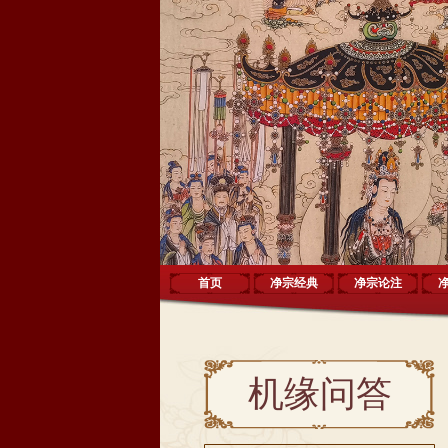
首页
净宗经典
净宗论注
机缘问答