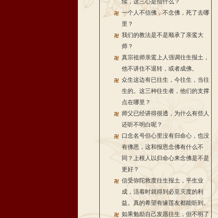
续，这三心是指什么？
一个人不信佛，不念佛，死了去哪
里？
我们的教法是不是顺承了亲鸾大
师？
真宗祖师亲鸾上人强调往生报土，
他不讲住不退转，或者成佛。
众生这边有已往生，今往生，当往
生的。这三种往生者，他们的支撑
点在哪里？
师父已经讲得很透，为什么有些人
还听不明白呢？
口念名号但心里没有归命心，也没
有佛恩，这和报恩念佛有什么不
同？上根人以归命心来念佛是不是
更好？
信受弥陀救度往生报土，平生业
成，活着时就得到必至灭度的利
益。真的希望有缘莲友都能听到。
如果勉励自己发愿往生，但不明了