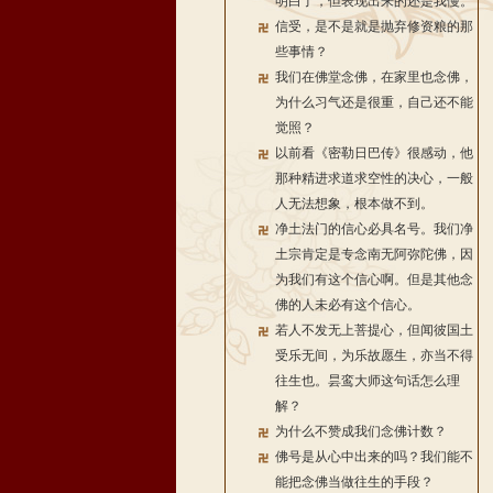
明白了，但表现出来的还是我慢。
信受，是不是就是抛弃修资粮的那
些事情？
我们在佛堂念佛，在家里也念佛，
为什么习气还是很重，自己还不能
觉照？
以前看《密勒日巴传》很感动，他
那种精进求道求空性的决心，一般
人无法想象，根本做不到。
净土法门的信心必具名号。我们净
土宗肯定是专念南无阿弥陀佛，因
为我们有这个信心啊。但是其他念
佛的人未必有这个信心。
若人不发无上菩提心，但闻彼国土
受乐无间，为乐故愿生，亦当不得
往生也。昙鸾大师这句话怎么理
解？
为什么不赞成我们念佛计数？
佛号是从心中出来的吗？我们能不
能把念佛当做往生的手段？