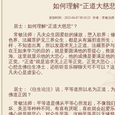
如何理解“正道大慈悲
添加时间：2023-04-07 09:10:23 作者：常敏法师
居士：如何理解“正道大慈悲”？
常敏法师：凡夫众生因爱欲的缘故，堕入欲界；修
色界。法藏菩萨见三界众生，都是从有漏邪道所生，
样，不知道出离，所以发愿求无上正道。法藏菩萨与
在王如来学习的目的，就是要圆满他的菩提心，救拔
海。这里就显示他的大悲心，他的成佛是要满足他的
正觉。“正道”就是追求无上正等正觉。正觉大悲心
心想念佛往生净土，还听听音乐聊聊天可不可以？这
凡夫心是虚妄心。
居士：《往生论注》说，平等道所以名为正道，为
佛道正因？
常敏法师：平等道是佛从平等心所发起，不像我们
坏、美丑等种种不同。有喜有厌呢，喜欢就会起爱乐
佛心就是慈悲心，对众生平等，这种平等是以无缘慈