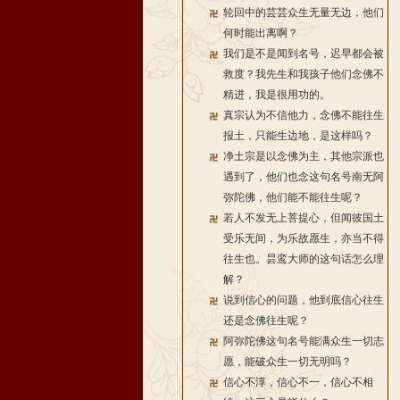
轮回中的芸芸众生无量无边，他们
何时能出离啊？
我们是不是闻到名号，迟早都会被
救度？我先生和我孩子他们念佛不
精进，我是很用功的。
真宗认为不信他力，念佛不能往生
报土，只能生边地，是这样吗？
净土宗是以念佛为主，其他宗派也
遇到了，他们也念这句名号南无阿
弥陀佛，他们能不能往生呢？
若人不发无上菩提心，但闻彼国土
受乐无间，为乐故愿生，亦当不得
往生也。昙鸾大师的这句话怎么理
解？
说到信心的问题，他到底信心往生
还是念佛往生呢？
阿弥陀佛这句名号能满众生一切志
愿，能破众生一切无明吗？
信心不淳，信心不一，信心不相