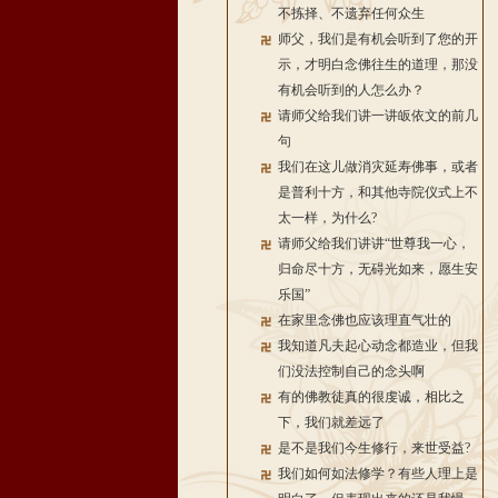
不拣择、不遗弃任何众生
师父，我们是有机会听到了您的开
示，才明白念佛往生的道理，那没
有机会听到的人怎么办？
请师父给我们讲一讲皈依文的前几
句
我们在这儿做消灾延寿佛事，或者
是普利十方，和其他寺院仪式上不
太一样，为什么?
请师父给我们讲讲“世尊我一心，
归命尽十方，无碍光如来，愿生安
乐国”
在家里念佛也应该理直气壮的
我知道凡夫起心动念都造业，但我
们没法控制自己的念头啊
有的佛教徒真的很虔诚，相比之
下，我们就差远了
是不是我们今生修行，来世受益?
我们如何如法修学？有些人理上是