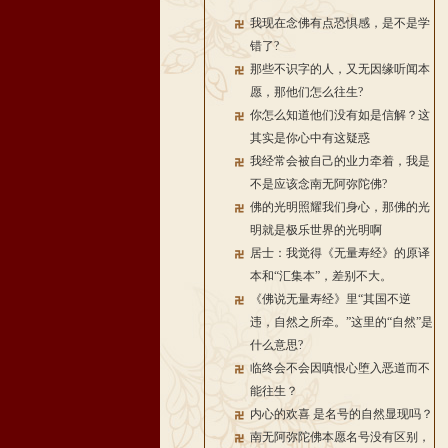
我现在念佛有点恐惧感，是不是学
错了?
那些不识字的人，又无因缘听闻本
愿，那他们怎么往生?
你怎么知道他们没有如是信解？这
其实是你心中有这疑惑
我经常会被自己的业力牵着，我是
不是应该念南无阿弥陀佛?
佛的光明照耀我们身心，那佛的光
明就是极乐世界的光明啊
居士：我觉得《无量寿经》的原译
本和“汇集本”，差别不大。
《佛说无量寿经》里“其国不逆
违，自然之所牵。”这里的“自然”是
什么意思?
临终会不会因嗔恨心堕入恶道而不
能往生？
内心的欢喜 是名号的自然显现吗？
南无阿弥陀佛本愿名号没有区别，