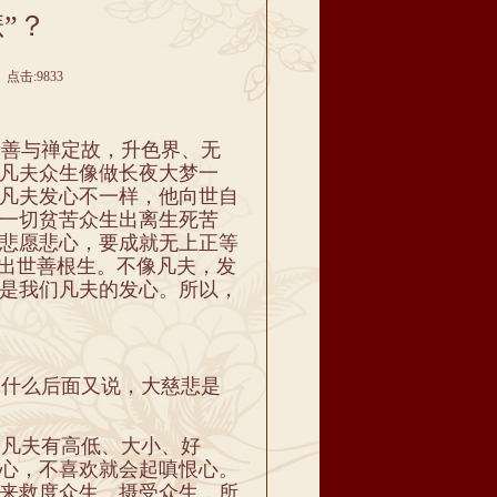
”？
 点击:9833
善与禅定故，升色界、无
凡夫众生像做长夜大梦一
凡夫发心不一样，他向世自
一切贫苦众生出离生死苦
悲愿悲心，要成就无上正等
，出世善根生。不像凡夫，发
是我们凡夫的发心。所以，
什么后面又说，大慈悲是
凡夫有高低、大小、好
心，不喜欢就会起嗔恨心。
来救度众生、摄受众生，所