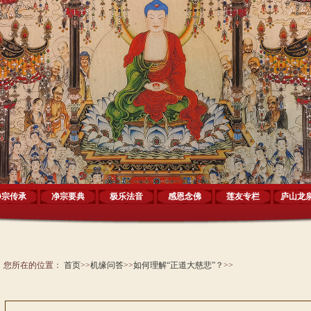
净宗传承
净宗要典
极乐法音
感恩念佛
莲友专栏
庐山龙
您所在的位置：
首页
>>
机缘问答
>>
如何理解“正道大慈悲”？
>>