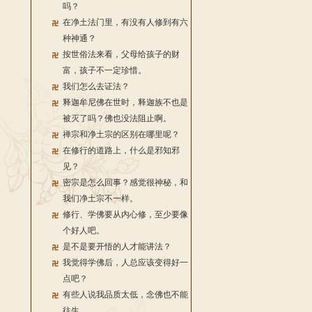
吗？
在净土法门里，有没有人修到有六
种神通？
按世俗法来看，父母给孩子的财
富，孩子不一定珍惜。
我们怎么去证法？
释迦牟尼佛在世时，释迦族不也是
被灭了吗？佛也没法阻止啊。
禅宗和净土宗的区别在哪里呢？
在修行的道路上，什么是邪知邪
见？
密宗是怎么回事？感觉很神秘，和
我们净土宗不一样。
修行、学佛要从内心修，至少要像
个好人吧。
是不是要开悟的人才能讲法？
我觉得学佛后，人总应该变得好一
点吧？
有些人说我品质太低，念佛也不能
往生。