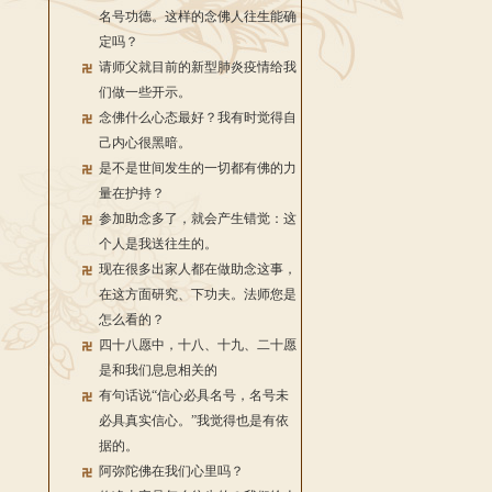
名号功德。这样的念佛人往生能确
定吗？
请师父就目前的新型肺炎疫情给我
们做一些开示。
念佛什么心态最好？我有时觉得自
己内心很黑暗。
是不是世间发生的一切都有佛的力
量在护持？
参加助念多了，就会产生错觉：这
个人是我送往生的。
现在很多出家人都在做助念这事，
在这方面研究、下功夫。法师您是
怎么看的？
四十八愿中，十八、十九、二十愿
是和我们息息相关的
有句话说“信心必具名号，名号未
必具真实信心。”我觉得也是有依
据的。
阿弥陀佛在我们心里吗？