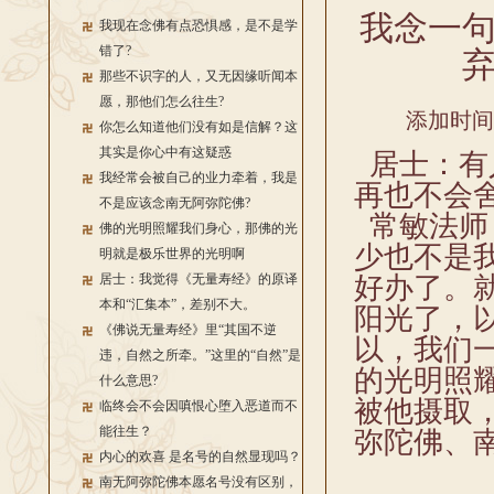
我念一
我现在念佛有点恐惧感，是不是学
错了?
那些不识字的人，又无因缘听闻本
愿，那他们怎么往生?
添加时间：2
你怎么知道他们没有如是信解？这
其实是你心中有这疑惑
居士：有
我经常会被自己的业力牵着，我是
再也不会
不是应该念南无阿弥陀佛?
常敏法师
佛的光明照耀我们身心，那佛的光
少也不是
明就是极乐世界的光明啊
居士：我觉得《无量寿经》的原译
好办了。
本和“汇集本”，差别不大。
阳光了，
《佛说无量寿经》里“其国不逆
以，我们
违，自然之所牵。”这里的“自然”是
的光明照
什么意思?
被他摄取
临终会不会因嗔恨心堕入恶道而不
能往生？
弥陀佛、
内心的欢喜 是名号的自然显现吗？
南无阿弥陀佛本愿名号没有区别，