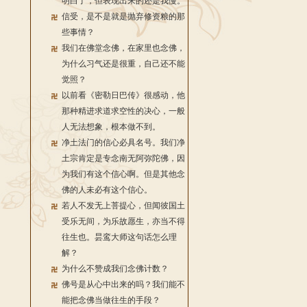
明白了，但表现出来的还是我慢。
信受，是不是就是抛弃修资粮的那
些事情？
我们在佛堂念佛，在家里也念佛，
为什么习气还是很重，自己还不能
觉照？
以前看《密勒日巴传》很感动，他
那种精进求道求空性的决心，一般
人无法想象，根本做不到。
净土法门的信心必具名号。我们净
土宗肯定是专念南无阿弥陀佛，因
为我们有这个信心啊。但是其他念
佛的人未必有这个信心。
若人不发无上菩提心，但闻彼国土
受乐无间，为乐故愿生，亦当不得
往生也。昙鸾大师这句话怎么理
解？
为什么不赞成我们念佛计数？
佛号是从心中出来的吗？我们能不
能把念佛当做往生的手段？