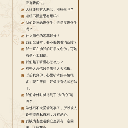
没有听闻过。
人临终时有人助念，能往生吗？
读经不懂意思有用吗？
我们是三恶道众生，也是魔道众生
吗？
什么颜色的莲花最好？
我们念佛时，要不要想着消业障？
我一直在劝我的好朋友念佛，可她
总是不太相信。
我们起了骄慢心怎么办？
有些人念佛只是想得人天福报。
以前我拜佛，心里祈求的事情很
多；现在拜佛，好像没有这些想法
了。
我们念佛时就得到了“大信心”是
吗？
学佛后不大爱管闲事了，所以被人
说变得自私自利，没有爱心。
我以为畜生道的众生要有一定因
缘，才能获救。