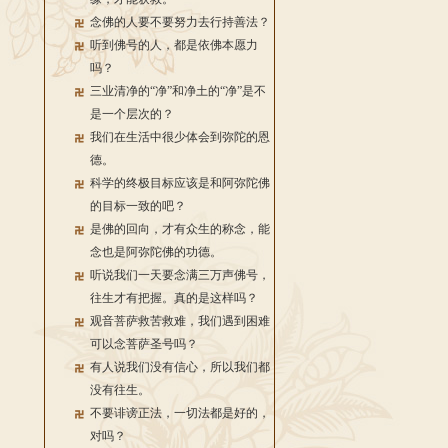
念佛的人要不要努力去行持善法？
听到佛号的人，都是依佛本愿力
吗？
三业清净的“净”和净土的“净”是不
是一个层次的？
我们在生活中很少体会到弥陀的恩
德。
科学的终极目标应该是和阿弥陀佛
的目标一致的吧？
是佛的回向，才有众生的称念，能
念也是阿弥陀佛的功德。
听说我们一天要念满三万声佛号，
往生才有把握。真的是这样吗？
观音菩萨救苦救难，我们遇到困难
可以念菩萨圣号吗？
有人说我们没有信心，所以我们都
没有往生。
不要诽谤正法，一切法都是好的，
对吗？