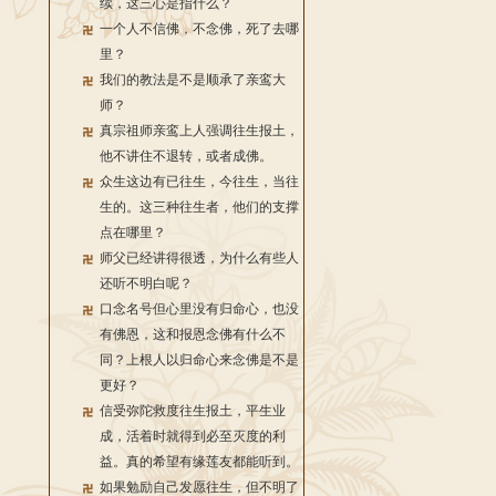
续，这三心是指什么？
一个人不信佛，不念佛，死了去哪
里？
我们的教法是不是顺承了亲鸾大
师？
真宗祖师亲鸾上人强调往生报土，
他不讲住不退转，或者成佛。
众生这边有已往生，今往生，当往
生的。这三种往生者，他们的支撑
点在哪里？
师父已经讲得很透，为什么有些人
还听不明白呢？
口念名号但心里没有归命心，也没
有佛恩，这和报恩念佛有什么不
同？上根人以归命心来念佛是不是
更好？
信受弥陀救度往生报土，平生业
成，活着时就得到必至灭度的利
益。真的希望有缘莲友都能听到。
如果勉励自己发愿往生，但不明了