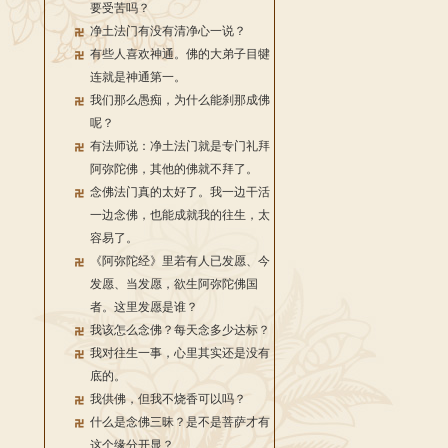
要受苦吗？
净土法门有没有清净心一说？
有些人喜欢神通。佛的大弟子目犍
连就是神通第一。
我们那么愚痴，为什么能刹那成佛
呢？
有法师说：净土法门就是专门礼拜
阿弥陀佛，其他的佛就不拜了。
念佛法门真的太好了。我一边干活
一边念佛，也能成就我的往生，太
容易了。
《阿弥陀经》里若有人已发愿、今
发愿、当发愿，欲生阿弥陀佛国
者。这里发愿是谁？
我该怎么念佛？每天念多少达标？
我对往生一事，心里其实还是没有
底的。
我供佛，但我不烧香可以吗？
什么是念佛三昧？是不是菩萨才有
这个缘分开显？