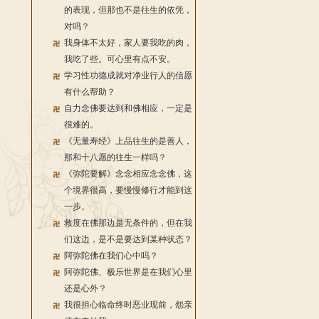
的表现，但那也不是往生的依凭，
对吗？
我身体不太好，家人要我吃的肉，
我吃了些。可心里有点不安。
学习性功德成就对净业行人的信愿
有什么帮助？
自力念佛要达到和佛相应，一定是
很难的。
《无量寿经》上品往生的是善人，
那和十八愿的往生一样吗？
《弥陀要解》念念相应念念佛，这
个境界很高，要慢慢修行才能到这
一步。
救度在佛那边是无条件的，但在我
们这边，是不是要达到某种状态？
阿弥陀佛在我们心中吗？
阿弥陀佛、极乐世界是在我们心里
还是心外？
我很担心临命终时恶业现前，怨亲