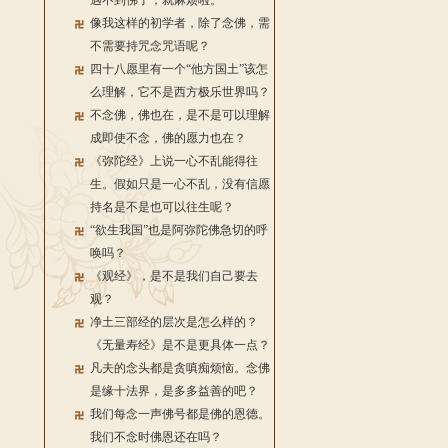
遇不到佛了，就麻烦啦。
像我这样的初学者，除了念佛，需
不需要持咒念咒语呢？
四十八愿里有一个“他方国土”该怎
么理解，它不是西方极乐世界吗？
不念佛，佛也在，是不是可以理解
成即使不念，佛的愿力也在？
《弥陀经》上说一心不乱能得往
生。假如只是一心不乱，没有信愿
持名是不是也可以往生呢？
“欲生我国”也是阿弥陀佛急切的呼
唤吗？
《观经》，是不是我们自己要去
观？
净土三部经的层次是怎么样的？
《无量寿经》是不是更具体一点？
凡夫的念头都是贪嗔痴烦恼。念佛
是缘十法界，是多多益善的吧？
我们每念一声佛号都是佛的恩德。
我们不念时佛恩还在吗？