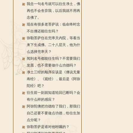
我念一句名号就可以往生净土，佛
再也不会舍弃我，以后我就不用再
念佛了。
现在有很多老菩萨说：临命终时念
不出佛还能往生吗？
弥勒菩萨住在兜率天内院，等着当
来下生成佛。二十八层天，他为什
么选择兜率天？
闻到名号都能往生吗？不需要我们
发愿，也不需要做什么功德吗？
净土三经的顺序应该是《佛说无量
寿经》、《观经》，最后是《阿弥
陀经》吧？
往生前一刻就知道轮回已断吗？会
有什么样的感应？
阿弥陀佛把功德给了我们，那我们
自己还要不要做点功德，给往生加
点分呢？
弥勒菩萨是谁对他咐嘱的？