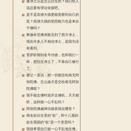
修净土宗是怎么往生的？我们给人
说总要有理论依据吧。
是不是高僧大德更能觉察到自己的
恶？高僧大德的觉照能力也是来自
于佛吗？
释迦牟尼佛亲眼见到了西方净土，
现在许多人不相信净土，是因为没
有看到。
菩萨听闻到名号功德，也和我们一
样，想往生净土了，不靠自己修行
了。
师父一直说：把一切都交给南无阿
弥陀佛。怎么做才是交给南无阿弥
陀佛呢？
我不能念佛时就开念佛机，天天都
听，这样能一心不乱吗？
阿弥陀佛威神功德表现在哪里？
闻名欲往生里的“欲”，和十八愿的
欲生我国的“欲”是一个意思吗？
我很希望自己能一心不乱地念佛。