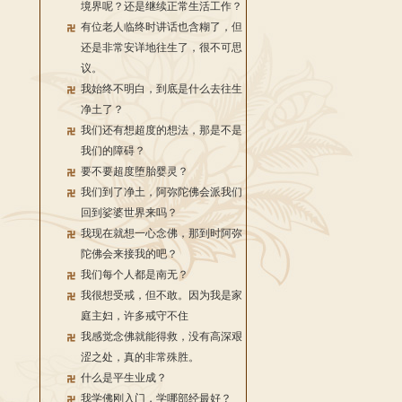
境界呢？还是继续正常生活工作？
有位老人临终时讲话也含糊了，但
还是非常安详地往生了，很不可思
议。
我始终不明白，到底是什么去往生
净土了？
我们还有想超度的想法，那是不是
我们的障碍？
要不要超度堕胎婴灵？
我们到了净土，阿弥陀佛会派我们
回到娑婆世界来吗？
我现在就想一心念佛，那到时阿弥
陀佛会来接我的吧？
我们每个人都是南无？
我很想受戒，但不敢。因为我是家
庭主妇，许多戒守不住
我感觉念佛就能得救，没有高深艰
涩之处，真的非常殊胜。
什么是平生业成？
我学佛刚入门，学哪部经最好？