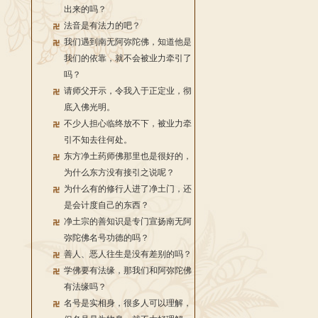
出来的吗？
法音是有法力的吧？
我们遇到南无阿弥陀佛，知道他是
我们的依靠，就不会被业力牵引了
吗？
请师父开示，令我入于正定业，彻
底入佛光明。
不少人担心临终放不下，被业力牵
引不知去往何处。
东方净土药师佛那里也是很好的，
为什么东方没有接引之说呢？
为什么有的修行人进了净土门，还
是会计度自己的东西？
净土宗的善知识是专门宣扬南无阿
弥陀佛名号功德的吗？
善人、恶人往生是没有差别的吗？
学佛要有法缘，那我们和阿弥陀佛
有法缘吗？
名号是实相身，很多人可以理解，