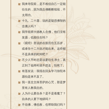
我来寺院前，是不相信自己一定能
往生的，因为我念佛断断续续，不
太用功。
十九、二十愿，说的是疑惑佛智的
念佛人吗？
我学祖师大德教人念佛，他们没有
发愿，也能往生吗？
《观经》里说的在胎宫住五百岁，
或者住十二大劫才能出来。这些都
不是具体的时间吧？
不少人平时总是说要往生净土，真
正到了临终时就不想走，怕死了。
有莲友说：我现在回头学习弥陀本
愿怕是来不及了。
我一直念文殊菩萨的心咒，那是梦
里有人教我念的。
人为什么要自杀？是不是着魔了？
自杀的人要下地狱吗？
不信佛，佛也救，也帮助我们吗？