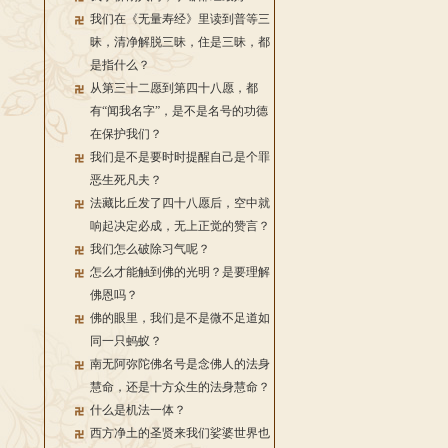
我们在《无量寿经》里读到普等三
昧，清净解脱三昧，住是三昧，都
是指什么？
从第三十二愿到第四十八愿，都
有“闻我名字”，是不是名号的功德
在保护我们？
我们是不是要时时提醒自己是个罪
恶生死凡夫？
法藏比丘发了四十八愿后，空中就
响起决定必成，无上正觉的赞言？
我们怎么破除习气呢？
怎么才能触到佛的光明？是要理解
佛恩吗？
佛的眼里，我们是不是微不足道如
同一只蚂蚁？
南无阿弥陀佛名号是念佛人的法身
慧命，还是十方众生的法身慧命？
什么是机法一体？
西方净土的圣贤来我们娑婆世界也