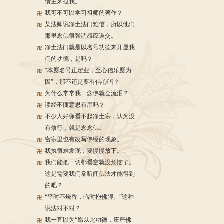
债主来拉我。
我可不可以学习祖师的著作？
某法师说净土法门难信，所以他们
那里念佛很强调感应道交。
净土法门就是以名号功德来开显我
们的功德，是吗？
“本愿名号正定业，至心信乐愿为
因”，那不还是要有信心吗？
为什么常常我一念佛就会流泪？
读经不懂意思有用吗？
不少人好像看不起净土宗，认为没
有修行，就是念念佛。
密宗里也有改写佛经的现象。
我执很难发现，要慢慢放下。
我们能把一切都看空就没烦恼了。
这是需要我们常听闻佛法才能得到
的吧？
“平时不烧香，临时抱佛脚。”这种
说法对不对？
我一直以为“愿以此功德，庄严佛