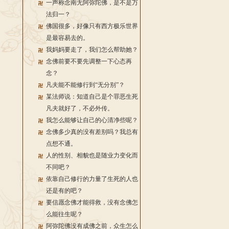
一声称念南无阿弥陀佛，是不是万
法归一？
佛国很多，好像只有西方极乐世界
是最容易去的。
我妈妈要走了，我们怎么帮助她？
念佛前要不要先调整一下心态再
念？
凡夫能不能修行到“无分别”？
某法师说：知道自己是个罪恶生死
凡夫就好了，不必外传。
我怎么能够让自己的心清净些呢？
念佛多少真的没有差别吗？我总有
点想不通。
人的性别、相貌也是随业力变化而
不同吧？
依靠自己修行的力量了生死的人也
还是有的吧？
要信愿念佛才能得救，没有念佛怎
么能往生呢？
阿弥陀佛没有成佛之前，众生怎么