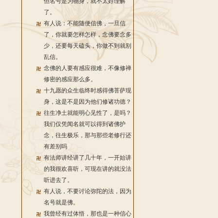
但名号是为物身，就不太好理解
了。
有人说：不能随便信佛，一旦信
了，你就要怎样怎样，念佛要念多
少，还要每天磕头，你做不到就别
乱信。
念佛的人要有感应很难，不像修禅
修密的感应那么多。
十九愿的众生临终时感得佛菩萨现
身，这是不是因为他们修诸功德？
往生净土就能明心见性了，是吗？
我们仅凭闻名就可以得到诸佛护
念，往生极乐，那与那些老修行还
有差别吗
有法师讲经讲了几十年，一开始讲
的我很欢喜听，可现在讲的就没法
听进去了。
有人说，不要讨论弥陀的法，因为
名号就是佛。
我曾经有过体悟，那也是一种信心