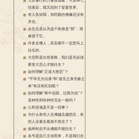
大众修行的力量很温暖，可是禅七
结束后，我又回到了娑婆世界。
有人告诉我，弥陀殿的佛像还没有
开光。
众生总是认为这个肉身是“我”，很
难放下它。
许多念佛人，其实都不一定想马上
往生的。
大悲即是出世善根，我们是否必须
要发大悲心才能往生？
如何理解“正道大慈悲”？
“平等无为法身”和“虚无之身无极之
体”有没有区别呢？
如何理解“果中说因，过闻为信”？
圣种性和性种性完全一致吗？
心和灵魂是不是一回事？
为什么有些人念佛越念越想念，有
些人念着念着就不想念了？
临终时念不出佛能不能往生？
名号是自己主动而来，不是我们念