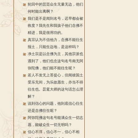
轮回中的芸芸众生无量无边，他们
何时能出离啊？
我们是不是闻到名号，迟早都会被
救度？我先生和我孩子他们念佛不
精进，我是很用功的。
真宗认为不信他力，念佛不能往生
报土，只能生边地，是这样吗？
净土宗是以念佛为主，其他宗派也
遇到了，他们也念这句名号南无阿
弥陀佛，他们能不能往生呢？
若人不发无上菩提心，但闻彼国土
受乐无间，为乐故愿生，亦当不得
往生也。昙鸾大师的这句话怎么理
解？
说到信心的问题，他到底信心往生
还是念佛往生呢？
阿弥陀佛这句名号能满众生一切志
愿，能破众生一切无明吗？
信心不淳，信心不一，信心不相