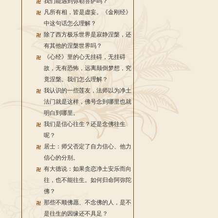
我们能遇到弥勒菩萨吗？
凡所有相，皆是虚妄。《金刚经》
中这句话怎么理解？
除了西方极乐世界是寂静涅槃，还
有其他的涅槃世界吗？
《心经》里的心无挂碍，无挂碍
故，无有恐怖，远离颠倒梦想，究
竟涅槃。我们怎么理解？
我认识的一些莲友，法师以为净土
法门就是这样，佛号念到哪里也就
明白到哪里。
我们是信心往生？还是念佛往生
呢？
居士：师父否定了自力信心、他力
信心的分别。
有大德说：如果贪恋净土安乐而向
往，也不能往生。如何归命阿弥陀
佛？
那些不顺佛愿、不念佛的人，是不
是往生的因缘还不具足？