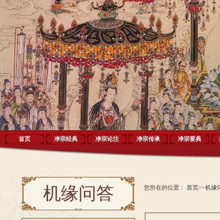
首页
净宗经典
净宗论注
净宗传承
净宗要典
机缘问答
您所在的位置：
首页
>>
机缘