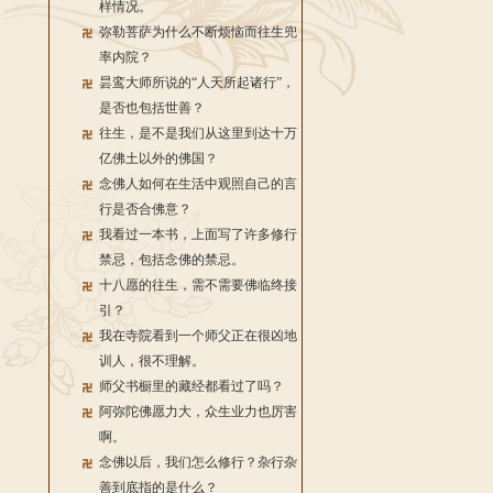
样情况。
弥勒菩萨为什么不断烦恼而往生兜
率内院？
昙鸾大师所说的“人天所起诸行”，
是否也包括世善？
往生，是不是我们从这里到达十万
亿佛土以外的佛国？
念佛人如何在生活中观照自己的言
行是否合佛意？
我看过一本书，上面写了许多修行
禁忌，包括念佛的禁忌。
十八愿的往生，需不需要佛临终接
引？
我在寺院看到一个师父正在很凶地
训人，很不理解。
师父书橱里的藏经都看过了吗？
阿弥陀佛愿力大，众生业力也厉害
啊。
念佛以后，我们怎么修行？杂行杂
善到底指的是什么？