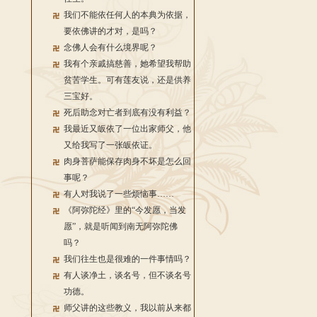
我们不能依任何人的本典为依据，
要依佛讲的才对，是吗？
念佛人会有什么境界呢？
我有个亲戚搞慈善，她希望我帮助
贫苦学生。可有莲友说，还是供养
三宝好。
死后助念对亡者到底有没有利益？
我最近又皈依了一位出家师父，他
又给我写了一张皈依证。
肉身菩萨能保存肉身不坏是怎么回
事呢？
有人对我说了一些烦恼事……
《阿弥陀经》里的“今发愿，当发
愿”，就是听闻到南无阿弥陀佛
吗？
我们往生也是很难的一件事情吗？
有人谈净土，谈名号，但不谈名号
功德。
师父讲的这些教义，我以前从来都