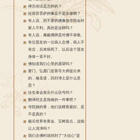
禅宗传法是怎样的？
挂观音菩萨的像是不是杂修啊？
有人说，把不要的佛像放寺院会对
家人不利。真的是这样吗？
有人说，佩戴佛牌是对佛不恭敬。
有位莲友劝一位病人念佛，病人不
肯念，后来病死了。以后这个莲友
身体一直不好。
佛知道我们心里的愿望吗？
要门、弘愿门是善导大师提出来
的，修圣道，回归净土是什么意
思？
往生者会发出什么信号吗？
翻译经文是很难的一件事吧？
寺院烧的香，他们说檀香最好。是
不是真的？
极乐世界有黄金、宝树装点，这能
让人清净吗？
我们念佛时就得到了“大信心”是