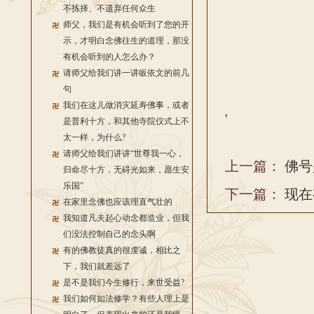
不拣择、不遗弃任何众生
师父，我们是有机会听到了您的开
示，才明白念佛往生的道理，那没
有机会听到的人怎么办？
请师父给我们讲一讲皈依文的前几
句
我们在这儿做消灾延寿佛事，或者
'
是普利十方，和其他寺院仪式上不
太一样，为什么?
请师父给我们讲讲“世尊我一心，
上一篇：
佛号
归命尽十方，无碍光如来，愿生安
乐国”
下一篇：
现在
在家里念佛也应该理直气壮的
我知道凡夫起心动念都造业，但我
们没法控制自己的念头啊
有的佛教徒真的很虔诚，相比之
下，我们就差远了
是不是我们今生修行，来世受益?
我们如何如法修学？有些人理上是