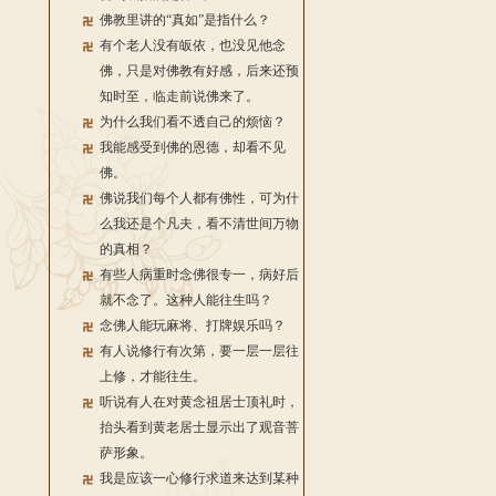
佛教里讲的“真如”是指什么？
有个老人没有皈依，也没见他念
佛，只是对佛教有好感，后来还预
知时至，临走前说佛来了。
为什么我们看不透自己的烦恼？
我能感受到佛的恩德，却看不见
佛。
佛说我们每个人都有佛性，可为什
么我还是个凡夫，看不清世间万物
的真相？
有些人病重时念佛很专一，病好后
就不念了。这种人能往生吗？
念佛人能玩麻将、打牌娱乐吗？
有人说修行有次第，要一层一层往
上修，才能往生。
听说有人在对黄念祖居士顶礼时，
抬头看到黄老居士显示出了观音菩
萨形象。
我是应该一心修行求道来达到某种