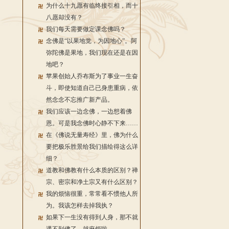
为什么十九愿有临终接引相，而十
八愿却没有？
我们每天需要做定课念佛吗？
念佛是“以果地觉，为因地心”。阿
弥陀佛是果地，我们现在还是在因
地吧？
苹果创始人乔布斯为了事业一生奋
斗，即使知道自己已身患重病，依
然念念不忘推广新产品。
我们应该一边念佛，一边想着佛
恩。可是我念佛时心静不下来……
在《佛说无量寿经》里，佛为什么
要把极乐胜景给我们描绘得这么详
细？
道教和佛教有什么本质的区别？禅
宗、密宗和净土宗又有什么区别？
我的烦恼很重，常常看不惯他人所
为。我该怎样去掉我执？
如果下一生没有得到人身，那不就