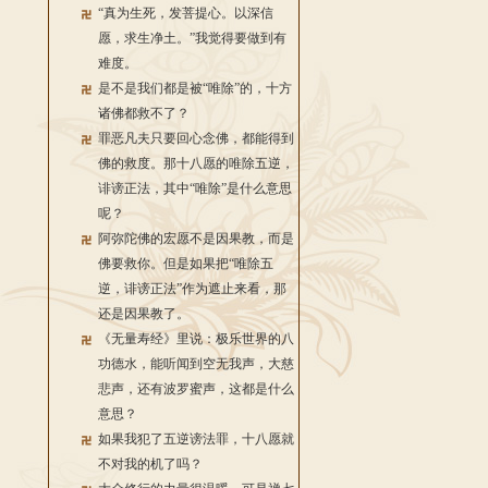
“真为生死，发菩提心。以深信
愿，求生净土。”我觉得要做到有
难度。
是不是我们都是被“唯除”的，十方
诸佛都救不了？
罪恶凡夫只要回心念佛，都能得到
佛的救度。那十八愿的唯除五逆，
诽谤正法，其中“唯除”是什么意思
呢？
阿弥陀佛的宏愿不是因果教，而是
佛要救你。但是如果把“唯除五
逆，诽谤正法”作为遮止来看，那
还是因果教了。
《无量寿经》里说：极乐世界的八
功德水，能听闻到空无我声，大慈
悲声，还有波罗蜜声，这都是什么
意思？
如果我犯了五逆谤法罪，十八愿就
不对我的机了吗？