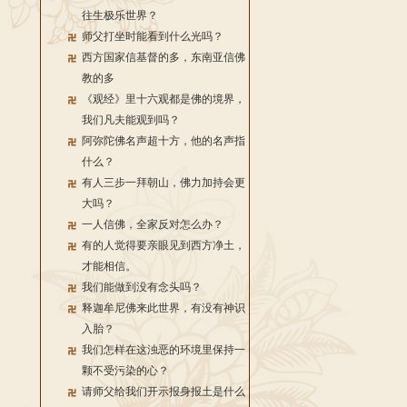
往生极乐世界？
师父打坐时能看到什么光吗？
西方国家信基督的多，东南亚信佛
教的多
《观经》里十六观都是佛的境界，
我们凡夫能观到吗？
阿弥陀佛名声超十方，他的名声指
什么？
有人三步一拜朝山，佛力加持会更
大吗？
一人信佛，全家反对怎么办？
有的人觉得要亲眼见到西方净土，
才能相信。
我们能做到没有念头吗？
释迦牟尼佛来此世界，有没有神识
入胎？
我们怎样在这浊恶的环境里保持一
颗不受污染的心？
请师父给我们开示报身报土是什么