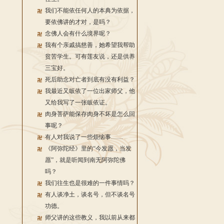
我们不能依任何人的本典为依据，
要依佛讲的才对，是吗？
念佛人会有什么境界呢？
我有个亲戚搞慈善，她希望我帮助
贫苦学生。可有莲友说，还是供养
三宝好。
死后助念对亡者到底有没有利益？
我最近又皈依了一位出家师父，他
又给我写了一张皈依证。
肉身菩萨能保存肉身不坏是怎么回
事呢？
有人对我说了一些烦恼事……
《阿弥陀经》里的“今发愿，当发
愿”，就是听闻到南无阿弥陀佛
吗？
我们往生也是很难的一件事情吗？
有人谈净土，谈名号，但不谈名号
功德。
师父讲的这些教义，我以前从来都