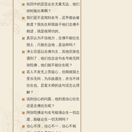
轮回中的芸芸众生无量无边，他们
何时能出离啊？
我们是不是闻到名号，迟早都会被
救度？我先生和我孩子他们念佛不
精进，我是很用功的。
真宗认为不信他力，念佛不能往生
报土，只能生边地，是这样吗？
净土宗是以念佛为主，其他宗派也
遇到了，他们也念这句名号南无阿
弥陀佛，他们能不能往生呢？
若人不发无上菩提心，但闻彼国土
受乐无间，为乐故愿生，亦当不得
往生也。昙鸾大师的这句话怎么理
解？
说到信心的问题，他到底信心往生
还是念佛往生呢？
阿弥陀佛这句名号能满众生一切志
愿，能破众生一切无明吗？
信心不淳，信心不一，信心不相