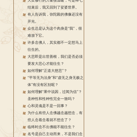
大众修行的力量很温暖，可是禅七
结束后，我又回到了娑婆世界。
有人告诉我，弥陀殿的佛像还没有
开光。
众生总是认为这个肉身是“我”，很
难放下它。
许多念佛人，其实都不一定想马上
往生的。
大悲即是出世善根，我们是否必须
要发大悲心才能往生？
如何理解“正道大慈悲”？
“平等无为法身”和“虚无之身无极之
体”有没有区别呢？
如何理解“果中说因，过闻为信”？
圣种性和性种性完全一致吗？
心和灵魂是不是一回事？
为什么有些人念佛越念越想念，有
些人念着念着就不想念了？
临终时念不出佛能不能往生？
名号是自己主动而来，不是我们念