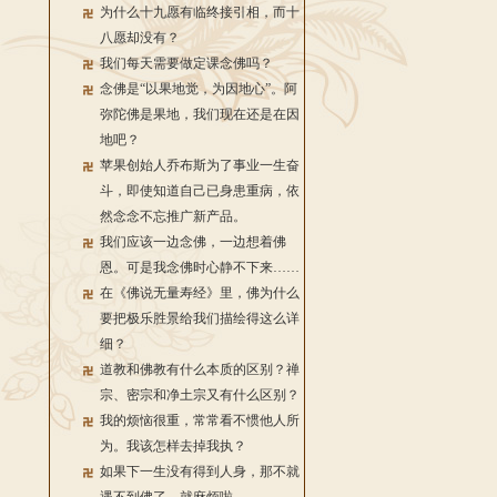
为什么十九愿有临终接引相，而十
八愿却没有？
我们每天需要做定课念佛吗？
念佛是“以果地觉，为因地心”。阿
弥陀佛是果地，我们现在还是在因
地吧？
苹果创始人乔布斯为了事业一生奋
斗，即使知道自己已身患重病，依
然念念不忘推广新产品。
我们应该一边念佛，一边想着佛
恩。可是我念佛时心静不下来……
在《佛说无量寿经》里，佛为什么
要把极乐胜景给我们描绘得这么详
细？
道教和佛教有什么本质的区别？禅
宗、密宗和净土宗又有什么区别？
我的烦恼很重，常常看不惯他人所
为。我该怎样去掉我执？
如果下一生没有得到人身，那不就