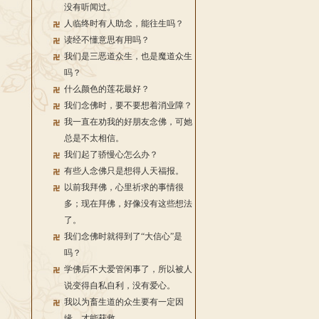
没有听闻过。
人临终时有人助念，能往生吗？
读经不懂意思有用吗？
我们是三恶道众生，也是魔道众生
吗？
什么颜色的莲花最好？
我们念佛时，要不要想着消业障？
我一直在劝我的好朋友念佛，可她
总是不太相信。
我们起了骄慢心怎么办？
有些人念佛只是想得人天福报。
以前我拜佛，心里祈求的事情很
多；现在拜佛，好像没有这些想法
了。
我们念佛时就得到了“大信心”是
吗？
学佛后不大爱管闲事了，所以被人
说变得自私自利，没有爱心。
我以为畜生道的众生要有一定因
缘，才能获救。