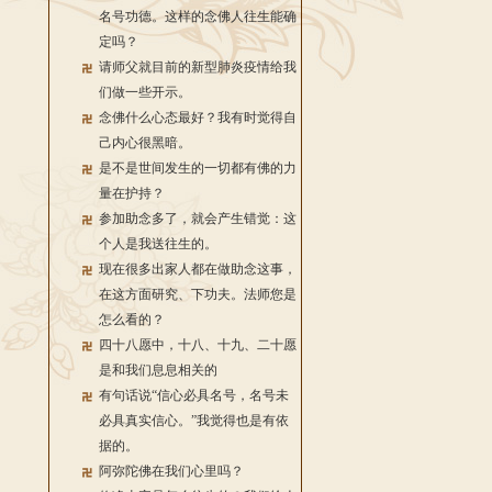
名号功德。这样的念佛人往生能确
定吗？
请师父就目前的新型肺炎疫情给我
们做一些开示。
念佛什么心态最好？我有时觉得自
己内心很黑暗。
是不是世间发生的一切都有佛的力
量在护持？
参加助念多了，就会产生错觉：这
个人是我送往生的。
现在很多出家人都在做助念这事，
在这方面研究、下功夫。法师您是
怎么看的？
四十八愿中，十八、十九、二十愿
是和我们息息相关的
有句话说“信心必具名号，名号未
必具真实信心。”我觉得也是有依
据的。
阿弥陀佛在我们心里吗？