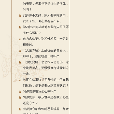
的表现，但那也不是往生的依凭，
对吗？
我身体不太好，家人要我吃的肉，
我吃了些。可心里有点不安。
学习性功德成就对净业行人的信愿
有什么帮助？
自力念佛要达到和佛相应，一定是
很难的。
《无量寿经》上品往生的是善人，
那和十八愿的往生一样吗？
《弥陀要解》念念相应念念佛，这
个境界很高，要慢慢修行才能到这
一步。
救度在佛那边是无条件的，但在我
们这边，是不是要达到某种状态？
阿弥陀佛在我们心中吗？
阿弥陀佛、极乐世界是在我们心里
还是心外？
我很担心临命终时恶业现前，怨亲