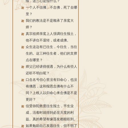
续，这三心是指什么？
一个人不信佛，不念佛，死了去哪
里？
我们的教法是不是顺承了亲鸾大
师？
真宗祖师亲鸾上人强调往生报土，
他不讲住不退转，或者成佛。
众生这边有已往生，今往生，当往
生的。这三种往生者，他们的支撑
点在哪里？
师父已经讲得很透，为什么有些人
还听不明白呢？
口念名号但心里没有归命心，也没
有佛恩，这和报恩念佛有什么不
同？上根人以归命心来念佛是不是
更好？
信受弥陀救度往生报土，平生业
成，活着时就得到必至灭度的利
益。真的希望有缘莲友都能听到。
如果勉励自己发愿往生，但不明了