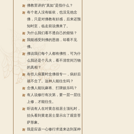
佛教里讲的“真如”是指什么？
有个老人没有皈依，也没见他念
佛，只是对佛教有好感，后来还预
知时至，临走前说佛来了。
为什么我们看不透自己的烦恼？
我能感受到佛的恩德，却看不见
佛。
佛说我们每个人都有佛性，可为什
么我还是个凡夫，看不清世间万物
的真相？
有些人病重时念佛很专一，病好后
就不念了。这种人能往生吗？
念佛人能玩麻将、打牌娱乐吗？
有人说修行有次第，要一层一层往
上修，才能往生。
听说有人在对黄念祖居士顶礼时，
抬头看到黄老居士显示出了观音菩
萨形象。
我是应该一心修行求道来达到某种