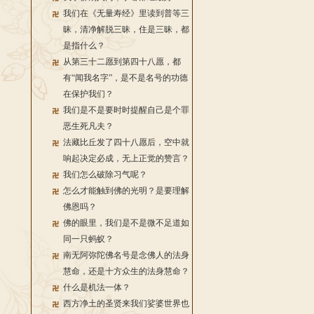
我们在《无量寿经》里读到普等三
昧，清净解脱三昧，住是三昧，都
是指什么？
从第三十二愿到第四十八愿，都
有“闻我名字”，是不是名号的功德
在保护我们？
我们是不是要时时提醒自己是个罪
恶生死凡夫？
法藏比丘发了四十八愿后，空中就
响起决定必成，无上正觉的赞言？
我们怎么破除习气呢？
怎么才能触到佛的光明？是要理解
佛恩吗？
佛的眼里，我们是不是微不足道如
同一只蚂蚁？
南无阿弥陀佛名号是念佛人的法身
慧命，还是十方众生的法身慧命？
什么是机法一体？
西方净土的圣贤来我们娑婆世界也