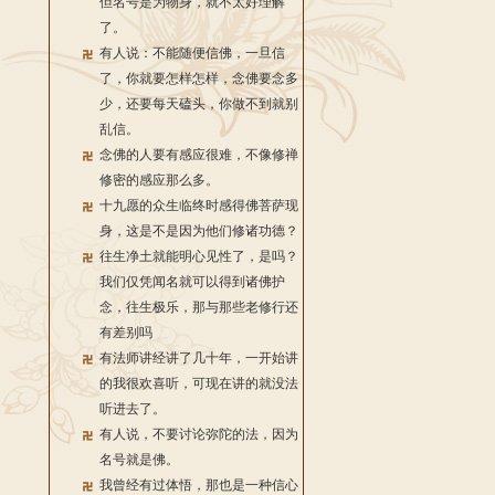
但名号是为物身，就不太好理解
了。
有人说：不能随便信佛，一旦信
了，你就要怎样怎样，念佛要念多
少，还要每天磕头，你做不到就别
乱信。
念佛的人要有感应很难，不像修禅
修密的感应那么多。
十九愿的众生临终时感得佛菩萨现
身，这是不是因为他们修诸功德？
往生净土就能明心见性了，是吗？
我们仅凭闻名就可以得到诸佛护
念，往生极乐，那与那些老修行还
有差别吗
有法师讲经讲了几十年，一开始讲
的我很欢喜听，可现在讲的就没法
听进去了。
有人说，不要讨论弥陀的法，因为
名号就是佛。
我曾经有过体悟，那也是一种信心