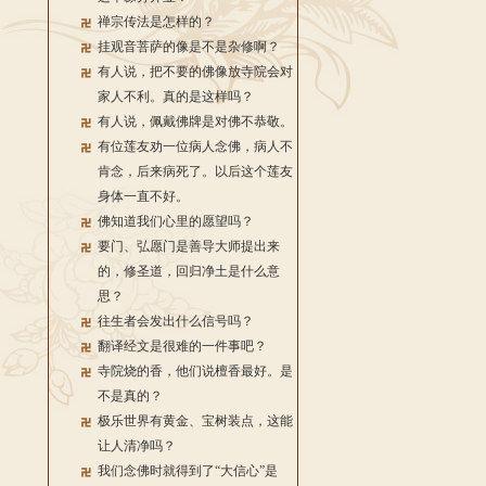
禅宗传法是怎样的？
挂观音菩萨的像是不是杂修啊？
有人说，把不要的佛像放寺院会对
家人不利。真的是这样吗？
有人说，佩戴佛牌是对佛不恭敬。
有位莲友劝一位病人念佛，病人不
肯念，后来病死了。以后这个莲友
身体一直不好。
佛知道我们心里的愿望吗？
要门、弘愿门是善导大师提出来
的，修圣道，回归净土是什么意
思？
往生者会发出什么信号吗？
翻译经文是很难的一件事吧？
寺院烧的香，他们说檀香最好。是
不是真的？
极乐世界有黄金、宝树装点，这能
让人清净吗？
我们念佛时就得到了“大信心”是