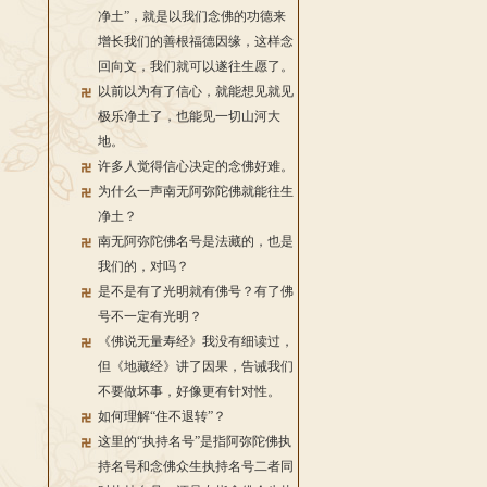
净土”，就是以我们念佛的功德来
增长我们的善根福德因缘，这样念
回向文，我们就可以遂往生愿了。
以前以为有了信心，就能想见就见
极乐净土了，也能见一切山河大
地。
许多人觉得信心决定的念佛好难。
为什么一声南无阿弥陀佛就能往生
净土？
南无阿弥陀佛名号是法藏的，也是
我们的，对吗？
是不是有了光明就有佛号？有了佛
号不一定有光明？
《佛说无量寿经》我没有细读过，
但《地藏经》讲了因果，告诫我们
不要做坏事，好像更有针对性。
如何理解“住不退转”？
这里的“执持名号”是指阿弥陀佛执
持名号和念佛众生执持名号二者同