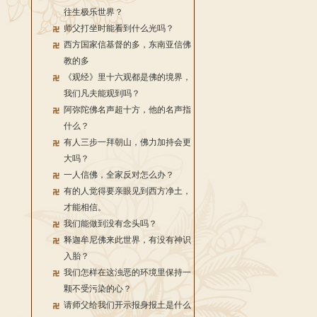
往生极乐世界？
师父打坐时能看到什么光吗？
西方国家信基督的多，东南亚信佛
教的多
《观经》里十六观都是佛的境界，
我们凡夫能观到吗？
阿弥陀佛名声超十方，他的名声指
什么？
有人三步一拜朝山，佛力加持会更
大吗？
一人信佛，全家反对怎么办？
有的人觉得要亲眼见到西方净土，
才能相信。
我们能做到没有念头吗？
释迦牟尼佛来此世界，有没有神识
入胎？
我们怎样在这浊恶的环境里保持一
颗不受污染的心？
请师父给我们开示报身报土是什么