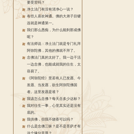
要受苦吗？
净土法门有没有清净心一说？
有些人喜欢神通。佛的大弟子目犍
连就是神通第一。
我们那么愚痴，为什么能刹那成佛
呢？
有法师说：净土法门就是专门礼拜
阿弥陀佛，其他的佛就不拜了。
念佛法门真的太好了。我一边干活
一边念佛，也能成就我的往生，太
容易了。
《阿弥陀经》里若有人已发愿、今
发愿、当发愿，欲生阿弥陀佛国
者。这里发愿是谁？
我该怎么念佛？每天念多少达标？
我对往生一事，心里其实还是没有
底的。
我供佛，但我不烧香可以吗？
什么是念佛三昧？是不是菩萨才有
这个缘分开显？