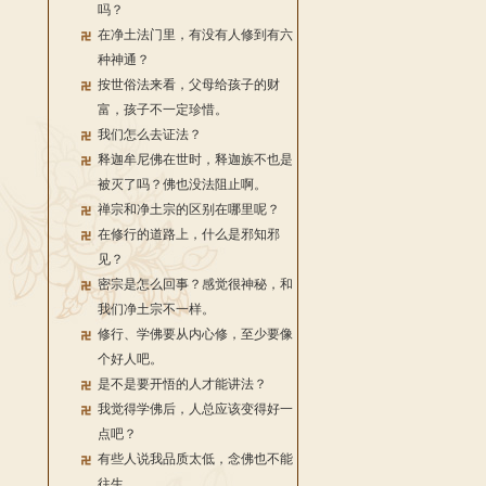
吗？
在净土法门里，有没有人修到有六
种神通？
按世俗法来看，父母给孩子的财
富，孩子不一定珍惜。
我们怎么去证法？
释迦牟尼佛在世时，释迦族不也是
被灭了吗？佛也没法阻止啊。
禅宗和净土宗的区别在哪里呢？
在修行的道路上，什么是邪知邪
见？
密宗是怎么回事？感觉很神秘，和
我们净土宗不一样。
修行、学佛要从内心修，至少要像
个好人吧。
是不是要开悟的人才能讲法？
我觉得学佛后，人总应该变得好一
点吧？
有些人说我品质太低，念佛也不能
往生。