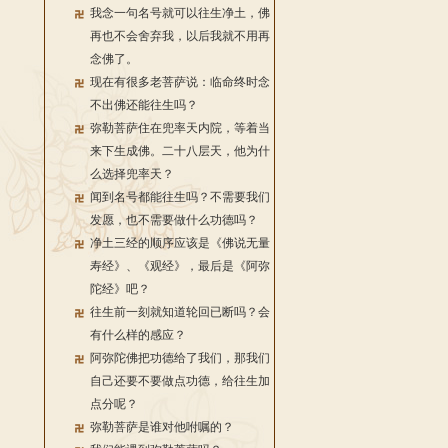
我念一句名号就可以往生净土，佛
再也不会舍弃我，以后我就不用再
念佛了。
现在有很多老菩萨说：临命终时念
不出佛还能往生吗？
弥勒菩萨住在兜率天内院，等着当
来下生成佛。二十八层天，他为什
么选择兜率天？
闻到名号都能往生吗？不需要我们
发愿，也不需要做什么功德吗？
净土三经的顺序应该是《佛说无量
寿经》、《观经》，最后是《阿弥
陀经》吧？
往生前一刻就知道轮回已断吗？会
有什么样的感应？
阿弥陀佛把功德给了我们，那我们
自己还要不要做点功德，给往生加
点分呢？
弥勒菩萨是谁对他咐嘱的？