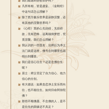
我们能遇到弥勒菩萨吗？
凡所有相，皆是虚妄。《金刚经》
中这句话怎么理解？
除了西方极乐世界是寂静涅槃，还
有其他的涅槃世界吗？
《心经》里的心无挂碍，无挂碍
故，无有恐怖，远离颠倒梦想，究
竟涅槃。我们怎么理解？
我认识的一些莲友，法师以为净土
法门就是这样，佛号念到哪里也就
明白到哪里。
我们是信心往生？还是念佛往生
呢？
居士：师父否定了自力信心、他力
信心的分别。
有大德说：如果贪恋净土安乐而向
往，也不能往生。如何归命阿弥陀
佛？
那些不顺佛愿、不念佛的人，是不
是往生的因缘还不具足？