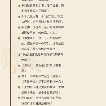
遇不到佛了，就麻烦啦。
像我这样的初学者，除了念佛，需
不需要持咒念咒语呢？
四十八愿里有一个“他方国土”该怎
么理解，它不是西方极乐世界吗？
不念佛，佛也在，是不是可以理解
成即使不念，佛的愿力也在？
《弥陀经》上说一心不乱能得往
生。假如只是一心不乱，没有信愿
持名是不是也可以往生呢？
“欲生我国”也是阿弥陀佛急切的呼
唤吗？
《观经》，是不是我们自己要去
观？
净土三部经的层次是怎么样的？
《无量寿经》是不是更具体一点？
凡夫的念头都是贪嗔痴烦恼。念佛
是缘十法界，是多多益善的吧？
我们每念一声佛号都是佛的恩德。
我们不念时佛恩还在吗？