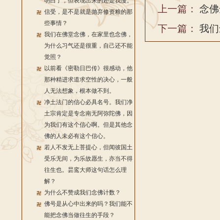
明白了，但表现出来的还是我慢。
上一篇：
念佛
信受，是不是就是抛弃修资粮的那
些事情？
下一篇：
我们
我们在佛堂念佛，在家里也念佛，
为什么习气还是很重，自己还不能
觉照？
以前看《密勒日巴传》很感动，他
那种精进求道求空性的决心，一般
人无法想象，根本做不到。
净土法门的信心必具名号。我们净
土宗肯定是专念南无阿弥陀佛，因
为我们有这个信心啊。但是其他念
佛的人未必有这个信心。
若人不发无上菩提心，但闻彼国土
受乐无间，为乐故愿生，亦当不得
往生也。昙鸾大师这句话怎么理
解？
为什么不赞成我们念佛计数？
佛号是从心中出来的吗？我们能不
能把念佛当做往生的手段？