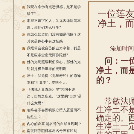
我现在念佛有点恐惧感，是不是学
一位莲
错了?
净土，
那些不识字的人，又无因缘听闻本
愿，那他们怎么往生?
你怎么知道他们没有如是信解？这
其实是你心中有这疑惑
添加时间：2
我经常会被自己的业力牵着，我是
不是应该念南无阿弥陀佛?
问：
一
佛的光明照耀我们身心，那佛的光
净土，而
明就是极乐世界的光明啊
居士：我觉得《无量寿经》的原译
的？
本和“汇集本”，差别不大。
《佛说无量寿经》里“其国不逆
违，自然之所牵。”这里的“自然”是
常敏法师
什么意思?
生净土不
临终会不会因嗔恨心堕入恶道而不
确定的。
能往生？
内心的欢喜 是名号的自然显现吗？
生净土一
南无阿弥陀佛本愿名号没有区别，