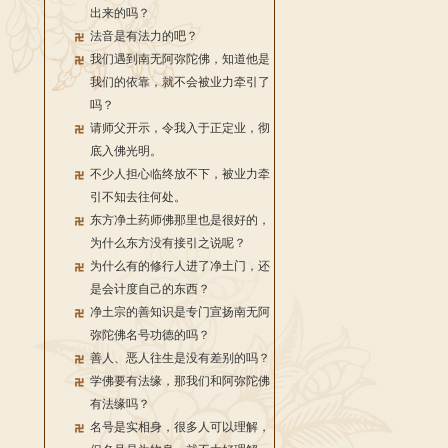
出来的吗？
法音是有法力的吧？
我们遇到南无阿弥陀佛，知道他是
我们的依靠，就不会被业力牵引了
吗？
请师父开示，令我入于正定业，彻
底入佛光明。
不少人担心临终放不下，被业力牵
引不知去往何处。
东方净土药师佛那里也是很好的，
为什么东方没有接引之说呢？
为什么有的修行人进了净土门，还
是会计度自己的东西？
净土宗的善知识是专门宣扬南无阿
弥陀佛名号功德的吗？
善人、恶人往生是没有差别的吗？
学佛要有法缘，那我们和阿弥陀佛
有法缘吗？
名号是实相身，很多人可以理解，