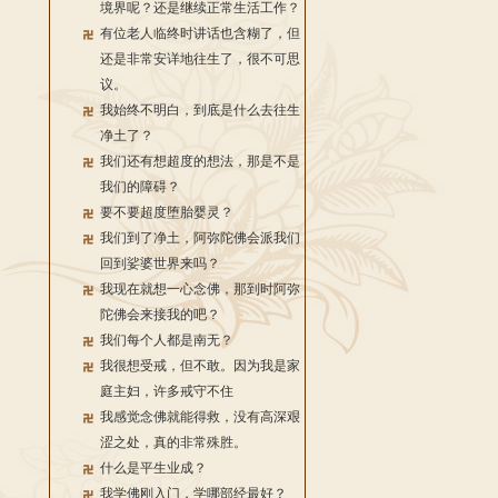
境界呢？还是继续正常生活工作？
有位老人临终时讲话也含糊了，但
还是非常安详地往生了，很不可思
议。
我始终不明白，到底是什么去往生
净土了？
我们还有想超度的想法，那是不是
我们的障碍？
要不要超度堕胎婴灵？
我们到了净土，阿弥陀佛会派我们
回到娑婆世界来吗？
我现在就想一心念佛，那到时阿弥
陀佛会来接我的吧？
我们每个人都是南无？
我很想受戒，但不敢。因为我是家
庭主妇，许多戒守不住
我感觉念佛就能得救，没有高深艰
涩之处，真的非常殊胜。
什么是平生业成？
我学佛刚入门，学哪部经最好？