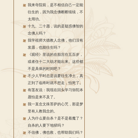
我来寺院前，是不相信自己一定能
往生的，因为我念佛断断续续，不
太用功。
十九、二十愿，说的是疑惑佛智的
念佛人吗？
我学祖师大德教人念佛，他们没有
发愿，也能往生吗？
《观经》里说的在胎宫住五百岁，
或者住十二大劫才能出来。这些都
不是具体的时间吧？
不少人平时总是说要往生净土，真
正到了临终时就不想走，怕死了。
有莲友说：我现在回头学习弥陀本
愿怕是来不及了。
我一直念文殊菩萨的心咒，那是梦
里有人教我念的。
人为什么要自杀？是不是着魔了？
自杀的人要下地狱吗？
不信佛，佛也救，也帮助我们吗？