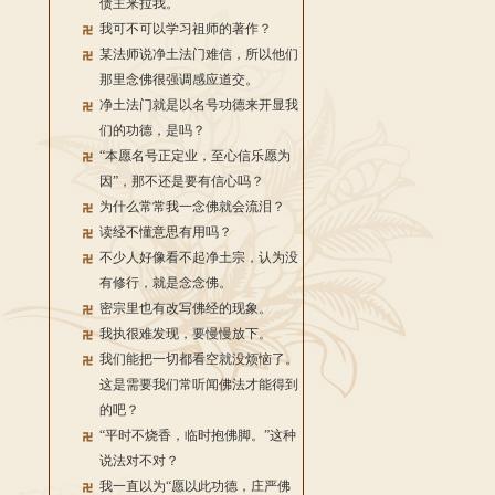
债主来拉我。
我可不可以学习祖师的著作？
某法师说净土法门难信，所以他们
那里念佛很强调感应道交。
净土法门就是以名号功德来开显我
们的功德，是吗？
“本愿名号正定业，至心信乐愿为
因”，那不还是要有信心吗？
为什么常常我一念佛就会流泪？
读经不懂意思有用吗？
不少人好像看不起净土宗，认为没
有修行，就是念念佛。
密宗里也有改写佛经的现象。
我执很难发现，要慢慢放下。
我们能把一切都看空就没烦恼了。
这是需要我们常听闻佛法才能得到
的吧？
“平时不烧香，临时抱佛脚。”这种
说法对不对？
我一直以为“愿以此功德，庄严佛