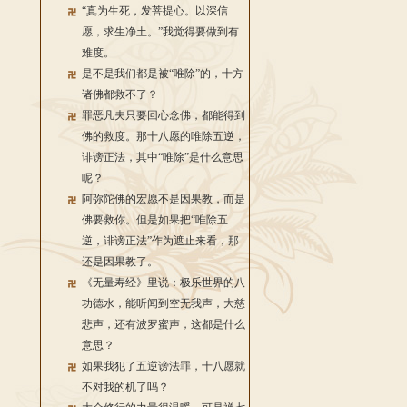
“真为生死，发菩提心。以深信
愿，求生净土。”我觉得要做到有
难度。
是不是我们都是被“唯除”的，十方
诸佛都救不了？
罪恶凡夫只要回心念佛，都能得到
佛的救度。那十八愿的唯除五逆，
诽谤正法，其中“唯除”是什么意思
呢？
阿弥陀佛的宏愿不是因果教，而是
佛要救你。但是如果把“唯除五
逆，诽谤正法”作为遮止来看，那
还是因果教了。
《无量寿经》里说：极乐世界的八
功德水，能听闻到空无我声，大慈
悲声，还有波罗蜜声，这都是什么
意思？
如果我犯了五逆谤法罪，十八愿就
不对我的机了吗？