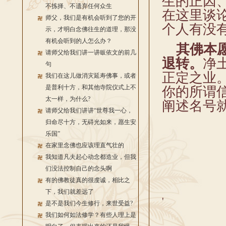
生的正因
不拣择、不遗弃任何众生
在这里谈
师父，我们是有机会听到了您的开
个人有没
示，才明白念佛往生的道理，那没
有机会听到的人怎么办？
其佛本
请师父给我们讲一讲皈依文的前几
退转。
净
句
正定之业
我们在这儿做消灾延寿佛事，或者
是普利十方，和其他寺院仪式上不
你的所谓
太一样，为什么?
阐述名号
请师父给我们讲讲“世尊我一心，
归命尽十方，无碍光如来，愿生安
乐国”
在家里念佛也应该理直气壮的
我知道凡夫起心动念都造业，但我
们没法控制自己的念头啊
有的佛教徒真的很虔诚，相比之
下，我们就差远了
'
是不是我们今生修行，来世受益?
我们如何如法修学？有些人理上是