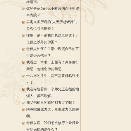
样情况。
弥勒菩萨为什么不断烦恼而往生兜
率内院？
昙鸾大师所说的“人天所起诸行”，
是否也包括世善？
往生，是不是我们从这里到达十万
亿佛土以外的佛国？
念佛人如何在生活中观照自己的言
行是否合佛意？
我看过一本书，上面写了许多修行
禁忌，包括念佛的禁忌。
十八愿的往生，需不需要佛临终接
引？
我在寺院看到一个师父正在很凶地
训人，很不理解。
师父书橱里的藏经都看过了吗？
阿弥陀佛愿力大，众生业力也厉害
啊。
念佛以后，我们怎么修行？杂行杂
善到底指的是什么？