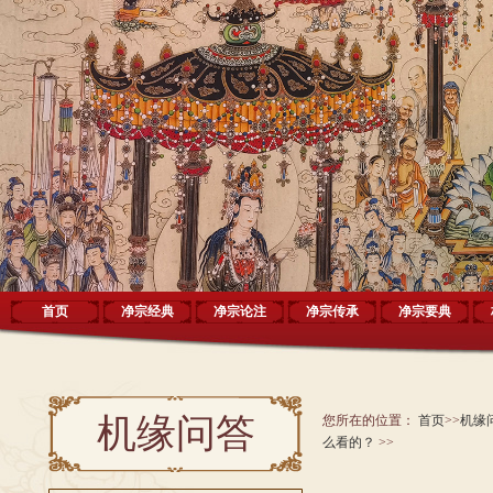
首页
净宗经典
净宗论注
净宗传承
净宗要典
机缘问答
您所在的位置：
首页
>>
机缘
么看的？
>>