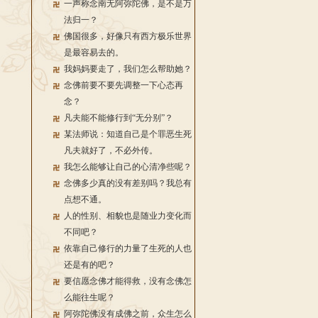
一声称念南无阿弥陀佛，是不是万
法归一？
佛国很多，好像只有西方极乐世界
是最容易去的。
我妈妈要走了，我们怎么帮助她？
念佛前要不要先调整一下心态再
念？
凡夫能不能修行到“无分别”？
某法师说：知道自己是个罪恶生死
凡夫就好了，不必外传。
我怎么能够让自己的心清净些呢？
念佛多少真的没有差别吗？我总有
点想不通。
人的性别、相貌也是随业力变化而
不同吧？
依靠自己修行的力量了生死的人也
还是有的吧？
要信愿念佛才能得救，没有念佛怎
么能往生呢？
阿弥陀佛没有成佛之前，众生怎么