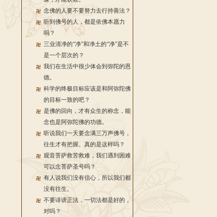
念佛的人要不要努力去行持善法？
听到佛号的人，都是依佛本愿力
吗？
三业清净的“净”和净土的“净”是不
是一个层次的？
我们在生活中很少体会到弥陀的恩
德。
科学的终极目标应该是和阿弥陀佛
的目标一致的吧？
是佛的回向，才有众生的称念，能
念也是阿弥陀佛的功德。
听说我们一天要念满三万声佛号，
往生才有把握。真的是这样吗？
观音菩萨救苦救难，我们遇到困难
可以念菩萨圣号吗？
有人说我们没有信心，所以我们都
没有往生。
不要诽谤正法，一切法都是好的，
对吗？