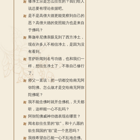
修净土宗是怎么往生的？我们给人
说总要有理论依据吧。
是不是高僧大德更能觉察到自己的
恶？高僧大德的觉照能力也是来自
于佛吗？
释迦牟尼佛亲眼见到了西方净土，
现在许多人不相信净土，是因为没
有看到。
菩萨听闻到名号功德，也和我们一
样，想往生净土了，不靠自己修行
了。
师父一直说：把一切都交给南无阿
弥陀佛。怎么做才是交给南无阿弥
陀佛呢？
我不能念佛时就开念佛机，天天都
听，这样能一心不乱吗？
阿弥陀佛威神功德表现在哪里？
闻名欲往生里的“欲”，和十八愿的
欲生我国的“欲”是一个意思吗？
我很希望自己能一心不乱地念佛。