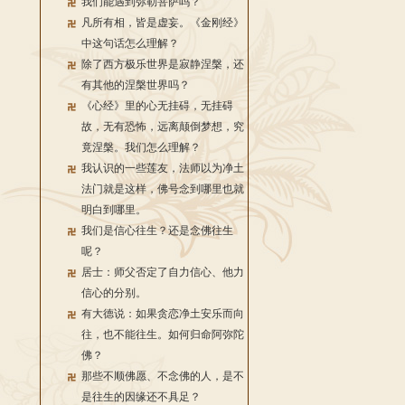
我们能遇到弥勒菩萨吗？
凡所有相，皆是虚妄。《金刚经》
中这句话怎么理解？
除了西方极乐世界是寂静涅槃，还
有其他的涅槃世界吗？
《心经》里的心无挂碍，无挂碍
故，无有恐怖，远离颠倒梦想，究
竟涅槃。我们怎么理解？
我认识的一些莲友，法师以为净土
法门就是这样，佛号念到哪里也就
明白到哪里。
我们是信心往生？还是念佛往生
呢？
居士：师父否定了自力信心、他力
信心的分别。
有大德说：如果贪恋净土安乐而向
往，也不能往生。如何归命阿弥陀
佛？
那些不顺佛愿、不念佛的人，是不
是往生的因缘还不具足？