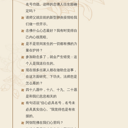
名号功德。这样的念佛人往生能确
定吗？
请师父就目前的新型肺炎疫情给我
们做一些开示。
念佛什么心态最好？我有时觉得自
己内心很黑暗。
是不是世间发生的一切都有佛的力
量在护持？
参加助念多了，就会产生错觉：这
个人是我送往生的。
现在很多出家人都在做助念这事，
在这方面研究、下功夫。法师您是
怎么看的？
四十八愿中，十八、十九、二十愿
是和我们息息相关的
有句话说“信心必具名号，名号未
必具真实信心。”我觉得也是有依
据的。
阿弥陀佛在我们心里吗？