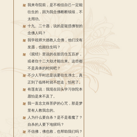
我来寺院前，是不相信自己一定能
往生的，因为我念佛断断续续，不
太用功。
十九、二十愿，说的是疑惑佛智的
念佛人吗？
我学祖师大德教人念佛，他们没有
发愿，也能往生吗？
《观经》里说的在胎宫住五百岁，
或者住十二大劫才能出来。这些都
不是具体的时间吧？
不少人平时总是说要往生净土，真
正到了临终时就不想走，怕死了。
有莲友说：我现在回头学习弥陀本
愿怕是来不及了。
我一直念文殊菩萨的心咒，那是梦
里有人教我念的。
人为什么要自杀？是不是着魔了？
自杀的人要下地狱吗？
不信佛，佛也救，也帮助我们吗？