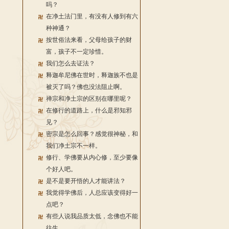
吗？
在净土法门里，有没有人修到有六
种神通？
按世俗法来看，父母给孩子的财
富，孩子不一定珍惜。
我们怎么去证法？
释迦牟尼佛在世时，释迦族不也是
被灭了吗？佛也没法阻止啊。
禅宗和净土宗的区别在哪里呢？
在修行的道路上，什么是邪知邪
见？
密宗是怎么回事？感觉很神秘，和
我们净土宗不一样。
修行、学佛要从内心修，至少要像
个好人吧。
是不是要开悟的人才能讲法？
我觉得学佛后，人总应该变得好一
点吧？
有些人说我品质太低，念佛也不能
往生。