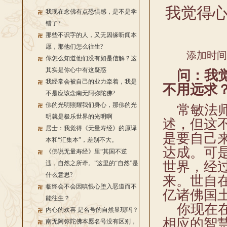
我觉得
我现在念佛有点恐惧感，是不是学
错了?
那些不识字的人，又无因缘听闻本
愿，那他们怎么往生?
添加时间：2
你怎么知道他们没有如是信解？这
其实是你心中有这疑惑
问：我觉
我经常会被自己的业力牵着，我是
不用远求
不是应该念南无阿弥陀佛?
佛的光明照耀我们身心，那佛的光
常敏法师
明就是极乐世界的光明啊
述，但这
居士：我觉得《无量寿经》的原译
是要自己
本和“汇集本”，差别不大。
达成。可
《佛说无量寿经》里“其国不逆
世界，经
违，自然之所牵。”这里的“自然”是
什么意思?
来。世自
临终会不会因嗔恨心堕入恶道而不
亿诸佛国
能往生？
你现在在
内心的欢喜 是名号的自然显现吗？
相应的智
南无阿弥陀佛本愿名号没有区别，