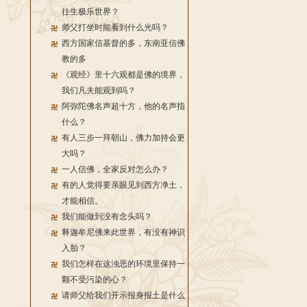
往生极乐世界？
师父打坐时能看到什么光吗？
西方国家信基督的多，东南亚信佛
教的多
《观经》里十六观都是佛的境界，
我们凡夫能观到吗？
阿弥陀佛名声超十方，他的名声指
什么？
有人三步一拜朝山，佛力加持会更
大吗？
一人信佛，全家反对怎么办？
有的人觉得要亲眼见到西方净土，
才能相信。
我们能做到没有念头吗？
释迦牟尼佛来此世界，有没有神识
入胎？
我们怎样在这浊恶的环境里保持一
颗不受污染的心？
请师父给我们开示报身报土是什么