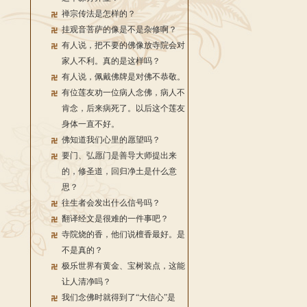
禅宗传法是怎样的？
挂观音菩萨的像是不是杂修啊？
有人说，把不要的佛像放寺院会对
家人不利。真的是这样吗？
有人说，佩戴佛牌是对佛不恭敬。
有位莲友劝一位病人念佛，病人不
肯念，后来病死了。以后这个莲友
身体一直不好。
佛知道我们心里的愿望吗？
要门、弘愿门是善导大师提出来
的，修圣道，回归净土是什么意
思？
往生者会发出什么信号吗？
翻译经文是很难的一件事吧？
寺院烧的香，他们说檀香最好。是
不是真的？
极乐世界有黄金、宝树装点，这能
让人清净吗？
我们念佛时就得到了“大信心”是