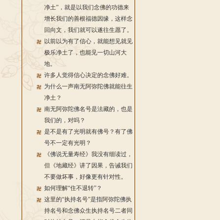
净土”，就是以我们念佛的功德来
增长我们的善根福德因缘，这样念
回向文，我们就可以遂往生愿了。
以前以为有了信心，就能想见就见
极乐净土了，也能见一切山河大
地。
许多人觉得信心决定的念佛好难。
为什么一声南无阿弥陀佛就能往生
净土？
南无阿弥陀佛名号是法藏的，也是
我们的，对吗？
是不是有了光明就有佛号？有了佛
号不一定有光明？
《佛说无量寿经》我没有细读过，
但《地藏经》讲了因果，告诫我们
不要做坏事，好像更有针对性。
如何理解“住不退转”？
这里的“执持名号”是指阿弥陀佛执
持名号和念佛众生执持名号二者同