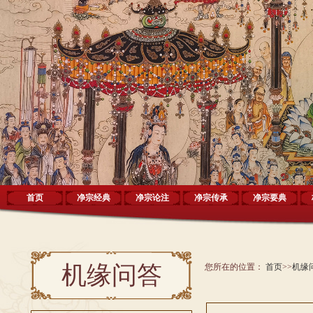
首页
净宗经典
净宗论注
净宗传承
净宗要典
机缘问答
您所在的位置：
首页
>>
机缘