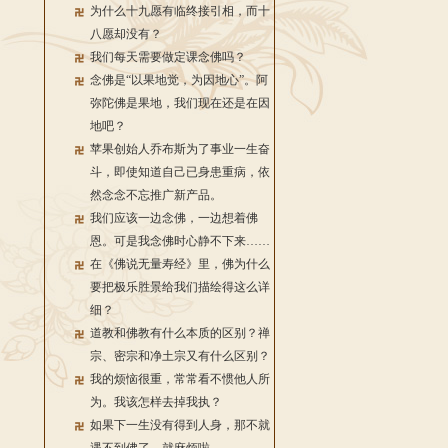
为什么十九愿有临终接引相，而十
八愿却没有？
我们每天需要做定课念佛吗？
念佛是“以果地觉，为因地心”。阿
弥陀佛是果地，我们现在还是在因
地吧？
苹果创始人乔布斯为了事业一生奋
斗，即使知道自己已身患重病，依
然念念不忘推广新产品。
我们应该一边念佛，一边想着佛
恩。可是我念佛时心静不下来……
在《佛说无量寿经》里，佛为什么
要把极乐胜景给我们描绘得这么详
细？
道教和佛教有什么本质的区别？禅
宗、密宗和净土宗又有什么区别？
我的烦恼很重，常常看不惯他人所
为。我该怎样去掉我执？
如果下一生没有得到人身，那不就