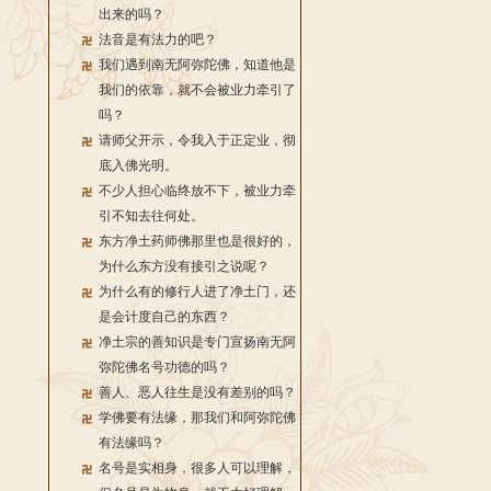
出来的吗？
法音是有法力的吧？
我们遇到南无阿弥陀佛，知道他是
我们的依靠，就不会被业力牵引了
吗？
请师父开示，令我入于正定业，彻
底入佛光明。
不少人担心临终放不下，被业力牵
引不知去往何处。
东方净土药师佛那里也是很好的，
为什么东方没有接引之说呢？
为什么有的修行人进了净土门，还
是会计度自己的东西？
净土宗的善知识是专门宣扬南无阿
弥陀佛名号功德的吗？
善人、恶人往生是没有差别的吗？
学佛要有法缘，那我们和阿弥陀佛
有法缘吗？
名号是实相身，很多人可以理解，