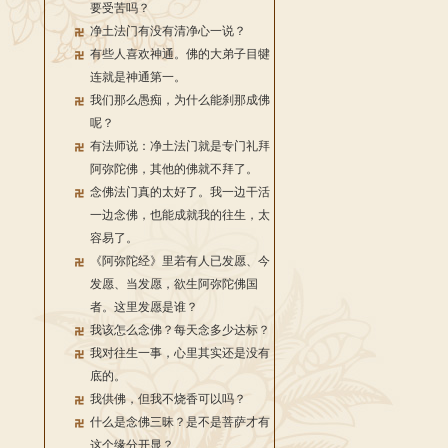
要受苦吗？
净土法门有没有清净心一说？
有些人喜欢神通。佛的大弟子目犍
连就是神通第一。
我们那么愚痴，为什么能刹那成佛
呢？
有法师说：净土法门就是专门礼拜
阿弥陀佛，其他的佛就不拜了。
念佛法门真的太好了。我一边干活
一边念佛，也能成就我的往生，太
容易了。
《阿弥陀经》里若有人已发愿、今
发愿、当发愿，欲生阿弥陀佛国
者。这里发愿是谁？
我该怎么念佛？每天念多少达标？
我对往生一事，心里其实还是没有
底的。
我供佛，但我不烧香可以吗？
什么是念佛三昧？是不是菩萨才有
这个缘分开显？