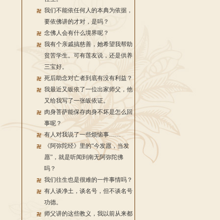
我们不能依任何人的本典为依据，
要依佛讲的才对，是吗？
念佛人会有什么境界呢？
我有个亲戚搞慈善，她希望我帮助
贫苦学生。可有莲友说，还是供养
三宝好。
死后助念对亡者到底有没有利益？
我最近又皈依了一位出家师父，他
又给我写了一张皈依证。
肉身菩萨能保存肉身不坏是怎么回
事呢？
有人对我说了一些烦恼事……
《阿弥陀经》里的“今发愿，当发
愿”，就是听闻到南无阿弥陀佛
吗？
我们往生也是很难的一件事情吗？
有人谈净土，谈名号，但不谈名号
功德。
师父讲的这些教义，我以前从来都