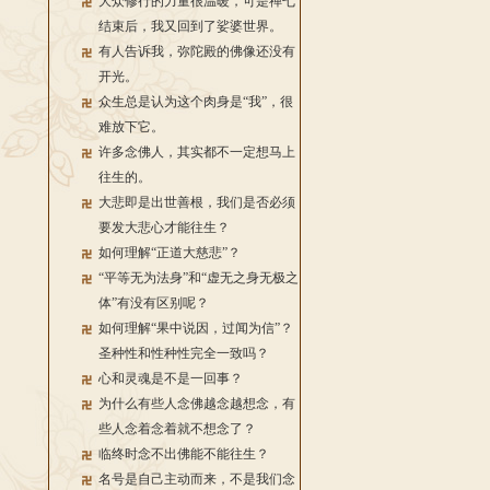
大众修行的力量很温暖，可是禅七
结束后，我又回到了娑婆世界。
有人告诉我，弥陀殿的佛像还没有
开光。
众生总是认为这个肉身是“我”，很
难放下它。
许多念佛人，其实都不一定想马上
往生的。
大悲即是出世善根，我们是否必须
要发大悲心才能往生？
如何理解“正道大慈悲”？
“平等无为法身”和“虚无之身无极之
体”有没有区别呢？
如何理解“果中说因，过闻为信”？
圣种性和性种性完全一致吗？
心和灵魂是不是一回事？
为什么有些人念佛越念越想念，有
些人念着念着就不想念了？
临终时念不出佛能不能往生？
名号是自己主动而来，不是我们念