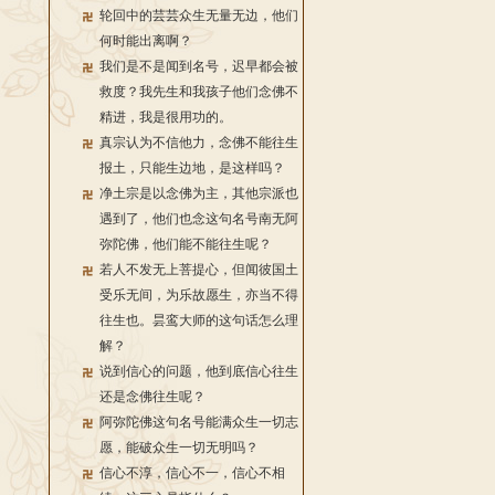
轮回中的芸芸众生无量无边，他们
何时能出离啊？
我们是不是闻到名号，迟早都会被
救度？我先生和我孩子他们念佛不
精进，我是很用功的。
真宗认为不信他力，念佛不能往生
报土，只能生边地，是这样吗？
净土宗是以念佛为主，其他宗派也
遇到了，他们也念这句名号南无阿
弥陀佛，他们能不能往生呢？
若人不发无上菩提心，但闻彼国土
受乐无间，为乐故愿生，亦当不得
往生也。昙鸾大师的这句话怎么理
解？
说到信心的问题，他到底信心往生
还是念佛往生呢？
阿弥陀佛这句名号能满众生一切志
愿，能破众生一切无明吗？
信心不淳，信心不一，信心不相