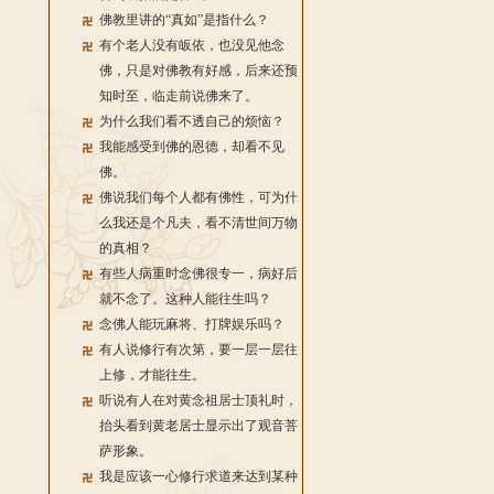
佛教里讲的“真如”是指什么？
有个老人没有皈依，也没见他念
佛，只是对佛教有好感，后来还预
知时至，临走前说佛来了。
为什么我们看不透自己的烦恼？
我能感受到佛的恩德，却看不见
佛。
佛说我们每个人都有佛性，可为什
么我还是个凡夫，看不清世间万物
的真相？
有些人病重时念佛很专一，病好后
就不念了。这种人能往生吗？
念佛人能玩麻将、打牌娱乐吗？
有人说修行有次第，要一层一层往
上修，才能往生。
听说有人在对黄念祖居士顶礼时，
抬头看到黄老居士显示出了观音菩
萨形象。
我是应该一心修行求道来达到某种