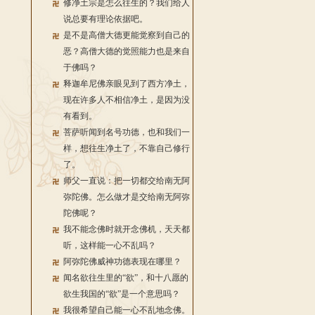
修净土宗是怎么往生的？我们给人
说总要有理论依据吧。
是不是高僧大德更能觉察到自己的
恶？高僧大德的觉照能力也是来自
于佛吗？
释迦牟尼佛亲眼见到了西方净土，
现在许多人不相信净土，是因为没
有看到。
菩萨听闻到名号功德，也和我们一
样，想往生净土了，不靠自己修行
了。
师父一直说：把一切都交给南无阿
弥陀佛。怎么做才是交给南无阿弥
陀佛呢？
我不能念佛时就开念佛机，天天都
听，这样能一心不乱吗？
阿弥陀佛威神功德表现在哪里？
闻名欲往生里的“欲”，和十八愿的
欲生我国的“欲”是一个意思吗？
我很希望自己能一心不乱地念佛。