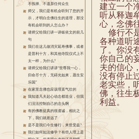
不拣择、不遗弃任何众生
建立一个
师父，我们是有机会听到了您的开
听从释迦
示，才明白念佛往生的道理，那没
心，念佛
有机会听到的人怎么办？
修行不是
请师父给我们讲一讲皈依文的前几
各种道听
句
我们在这儿做消灾延寿佛事，或者
了。你没
是普利十方，和其他寺院仪式上不
你自己的
太一样，为什么?
夫的信心
请师父给我们讲讲“世尊我一心，
没有停止
归命尽十方，无碍光如来，愿生安
乐国”
老实些，
在家里念佛也应该理直气壮的
佛，往生
我知道凡夫起心动念都造业，但我
利益。
们没法控制自己的念头啊
有的佛教徒真的很虔诚，相比之
下，我们就差远了
是不是我们今生修行，来世受益?
我们如何如法修学？有些人理上是