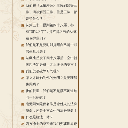
我们在《无量寿经》里读到普等三
昧，清净解脱三昧，住是三昧，都
是指什么？
从第三十二愿到第四十八愿，都
有“闻我名字”，是不是名号的功德
在保护我们？
我们是不是要时时提醒自己是个罪
恶生死凡夫？
法藏比丘发了四十八愿后，空中就
响起决定必成，无上正觉的赞言？
我们怎么破除习气呢？
怎么才能触到佛的光明？是要理解
佛恩吗？
佛的眼里，我们是不是微不足道如
同一只蚂蚁？
南无阿弥陀佛名号是念佛人的法身
慧命，还是十方众生的法身慧命？
什么是机法一体？
西方净土的圣贤来我们娑婆世界也