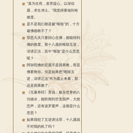
“真为生死，发菩提心。以深信
愿，求生净土。”我觉得要做到有
难度。
是不是我们都是被“唯除”的，十方
诸佛都救不了？
罪恶凡夫只要回心念佛，都能得到
佛的救度。那十八愿的唯除五逆，
诽谤正法，其中“唯除”是什么意思
呢？
阿弥陀佛的宏愿不是因果教，而是
佛要救你。但是如果把“唯除五
逆，诽谤正法”作为遮止来看，那
还是因果教了。
《无量寿经》里说：极乐世界的八
功德水，能听闻到空无我声，大慈
悲声，还有波罗蜜声，这都是什么
意思？
如果我犯了五逆谤法罪，十八愿就
不对我的机了吗？