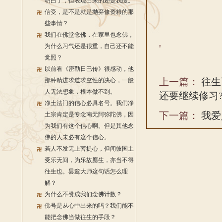
明白了，但表现出来的还是我慢。
信受，是不是就是抛弃修资粮的那
些事情？
我们在佛堂念佛，在家里也念佛，
为什么习气还是很重，自己还不能
'
觉照？
以前看《密勒日巴传》很感动，他
上一篇：
往生
那种精进求道求空性的决心，一般
人无法想象，根本做不到。
还要继续修习
净土法门的信心必具名号。我们净
下一篇：
我爱
土宗肯定是专念南无阿弥陀佛，因
为我们有这个信心啊。但是其他念
佛的人未必有这个信心。
若人不发无上菩提心，但闻彼国土
受乐无间，为乐故愿生，亦当不得
往生也。昙鸾大师这句话怎么理
解？
为什么不赞成我们念佛计数？
佛号是从心中出来的吗？我们能不
能把念佛当做往生的手段？