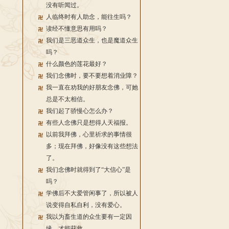
没有听闻过。
人临终时有人助念，能往生吗？
读经不懂意思有用吗？
我们是三恶道众生，也是魔道众生
吗？
什么颜色的莲花最好？
我们念佛时，要不要想着消业障？
我一直在劝我的好朋友念佛，可她
总是不太相信。
我们起了骄慢心怎么办？
有些人念佛只是想得人天福报。
以前我拜佛，心里祈求的事情很
多；现在拜佛，好像没有这些想法
了。
我们念佛时就得到了“大信心”是
吗？
学佛后不大爱管闲事了，所以被人
说变得自私自利，没有爱心。
我以为畜生道的众生要有一定因
缘，才能获救。