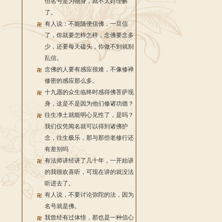
但名号是为物身，就不太好理解
了。
有人说：不能随便信佛，一旦信
了，你就要怎样怎样，念佛要念多
少，还要每天磕头，你做不到就别
乱信。
念佛的人要有感应很难，不像修禅
修密的感应那么多。
十九愿的众生临终时感得佛菩萨现
身，这是不是因为他们修诸功德？
往生净土就能明心见性了，是吗？
我们仅凭闻名就可以得到诸佛护
念，往生极乐，那与那些老修行还
有差别吗
有法师讲经讲了几十年，一开始讲
的我很欢喜听，可现在讲的就没法
听进去了。
有人说，不要讨论弥陀的法，因为
名号就是佛。
我曾经有过体悟，那也是一种信心