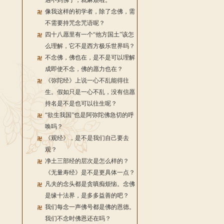
遇不到佛了，就麻烦啦。
像我这样的初学者，除了念佛，需
不需要持咒念咒语呢？
四十八愿里有一个“他方国土”该怎
么理解，它不是西方极乐世界吗？
不念佛，佛也在，是不是可以理解
成即使不念，佛的愿力也在？
《弥陀经》上说一心不乱能得往
生。假如只是一心不乱，没有信愿
持名是不是也可以往生呢？
“欲生我国”也是阿弥陀佛急切的呼
唤吗？
《观经》，是不是我们自己要去
观？
净土三部经的层次是怎么样的？
《无量寿经》是不是更具体一点？
凡夫的念头都是贪嗔痴烦恼。念佛
是缘十法界，是多多益善的吧？
我们每念一声佛号都是佛的恩德。
我们不念时佛恩还在吗？