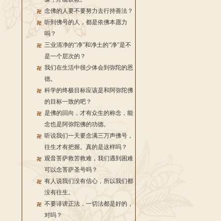
念佛的人要不要努力去行持善法？
听到佛号的人，都是依佛本愿力
吗？
三业清净的“净”和净土的“净”是不
是一个层次的？
我们在生活中很少体会到弥陀的恩
德。
科学的终极目标应该是和阿弥陀佛
的目标一致的吧？
是佛的回向，才有众生的称念，能
念也是阿弥陀佛的功德。
听说我们一天要念满三万声佛号，
往生才有把握。真的是这样吗？
观音菩萨救苦救难，我们遇到困难
可以念菩萨圣号吗？
有人说我们没有信心，所以我们都
没有往生。
不要诽谤正法，一切法都是好的，
对吗？