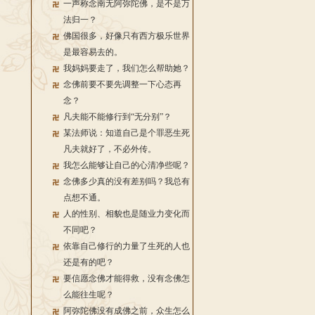
一声称念南无阿弥陀佛，是不是万
法归一？
佛国很多，好像只有西方极乐世界
是最容易去的。
我妈妈要走了，我们怎么帮助她？
念佛前要不要先调整一下心态再
念？
凡夫能不能修行到“无分别”？
某法师说：知道自己是个罪恶生死
凡夫就好了，不必外传。
我怎么能够让自己的心清净些呢？
念佛多少真的没有差别吗？我总有
点想不通。
人的性别、相貌也是随业力变化而
不同吧？
依靠自己修行的力量了生死的人也
还是有的吧？
要信愿念佛才能得救，没有念佛怎
么能往生呢？
阿弥陀佛没有成佛之前，众生怎么