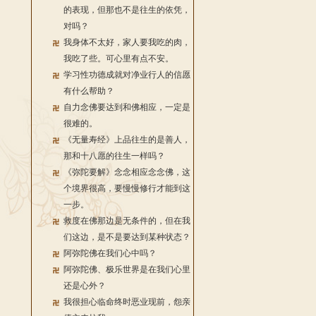
的表现，但那也不是往生的依凭，
对吗？
我身体不太好，家人要我吃的肉，
我吃了些。可心里有点不安。
学习性功德成就对净业行人的信愿
有什么帮助？
自力念佛要达到和佛相应，一定是
很难的。
《无量寿经》上品往生的是善人，
那和十八愿的往生一样吗？
《弥陀要解》念念相应念念佛，这
个境界很高，要慢慢修行才能到这
一步。
救度在佛那边是无条件的，但在我
们这边，是不是要达到某种状态？
阿弥陀佛在我们心中吗？
阿弥陀佛、极乐世界是在我们心里
还是心外？
我很担心临命终时恶业现前，怨亲