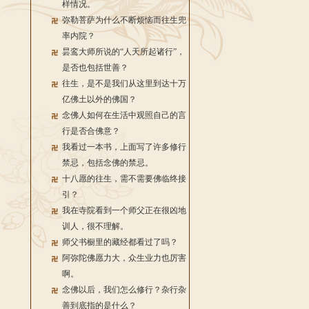
样情况。
弥勒菩萨为什么不断烦恼而往生兜
率内院？
昙鸾大师所说的“人天所起诸行”，
是否也包括世善？
往生，是不是我们从这里到达十万
亿佛土以外的佛国？
念佛人如何在生活中观照自己的言
行是否合佛意？
我看过一本书，上面写了许多修行
禁忌，包括念佛的禁忌。
十八愿的往生，需不需要佛临终接
引？
我在寺院看到一个师父正在很凶地
训人，很不理解。
师父书橱里的藏经都看过了吗？
阿弥陀佛愿力大，众生业力也厉害
啊。
念佛以后，我们怎么修行？杂行杂
善到底指的是什么？