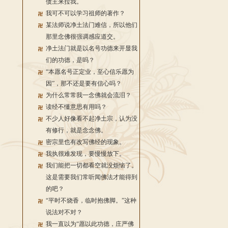
债主来拉我。
我可不可以学习祖师的著作？
某法师说净土法门难信，所以他们
那里念佛很强调感应道交。
净土法门就是以名号功德来开显我
们的功德，是吗？
“本愿名号正定业，至心信乐愿为
因”，那不还是要有信心吗？
为什么常常我一念佛就会流泪？
读经不懂意思有用吗？
不少人好像看不起净土宗，认为没
有修行，就是念念佛。
密宗里也有改写佛经的现象。
我执很难发现，要慢慢放下。
我们能把一切都看空就没烦恼了。
这是需要我们常听闻佛法才能得到
的吧？
“平时不烧香，临时抱佛脚。”这种
说法对不对？
我一直以为“愿以此功德，庄严佛