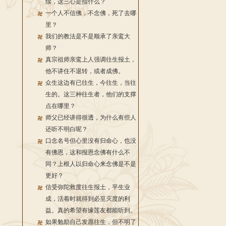
续，这三心是指什么？
一个人不信佛，不念佛，死了去哪
里？
我们的教法是不是顺承了亲鸾大
师？
真宗祖师亲鸾上人强调往生报土，
他不讲住不退转，或者成佛。
众生这边有已往生，今往生，当往
生的。这三种往生者，他们的支撑
点在哪里？
师父已经讲得很透，为什么有些人
还听不明白呢？
口念名号但心里没有归命心，也没
有佛恩，这和报恩念佛有什么不
同？上根人以归命心来念佛是不是
更好？
信受弥陀救度往生报土，平生业
成，活着时就得到必至灭度的利
益。真的希望有缘莲友都能听到。
如果勉励自己发愿往生，但不明了