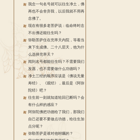
我念一句名号就可以往生净土，佛
再也不会舍弃我，以后我就不用再
念佛了。
现在有很多老菩萨说：临命终时念
不出佛还能往生吗？
弥勒菩萨住在兜率天内院，等着当
来下生成佛。二十八层天，他为什
么选择兜率天？
闻到名号都能往生吗？不需要我们
发愿，也不需要做什么功德吗？
净土三经的顺序应该是《佛说无量
寿经》、《观经》，最后是《阿弥
陀经》吧？
往生前一刻就知道轮回已断吗？会
有什么样的感应？
阿弥陀佛把功德给了我们，那我们
自己还要不要做点功德，给往生加
点分呢？
弥勒菩萨是谁对他咐嘱的？