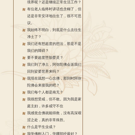
境界呢？还是继续正常生活工作？
有位老人临终时讲话也含糊了，但
还是非常安详地往生了，很不可思
议。
我始终不明白，到底是什么去往生
净土了？
我们还有想超度的想法，那是不是
我们的障碍？
要不要超度堕胎婴灵？
我们到了净土，阿弥陀佛会派我们
回到娑婆世界来吗？
我现在就想一心念佛，那到时阿弥
陀佛会来接我的吧？
我们每个人都是南无？
我很想受戒，但不敢。因为我是家
庭主妇，许多戒守不住
我感觉念佛就能得救，没有高深艰
涩之处，真的非常殊胜。
什么是平生业成？
我学佛刚入门，学哪部经最好？