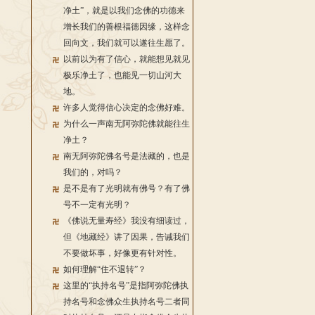
净土”，就是以我们念佛的功德来
增长我们的善根福德因缘，这样念
回向文，我们就可以遂往生愿了。
以前以为有了信心，就能想见就见
极乐净土了，也能见一切山河大
地。
许多人觉得信心决定的念佛好难。
为什么一声南无阿弥陀佛就能往生
净土？
南无阿弥陀佛名号是法藏的，也是
我们的，对吗？
是不是有了光明就有佛号？有了佛
号不一定有光明？
《佛说无量寿经》我没有细读过，
但《地藏经》讲了因果，告诫我们
不要做坏事，好像更有针对性。
如何理解“住不退转”？
这里的“执持名号”是指阿弥陀佛执
持名号和念佛众生执持名号二者同