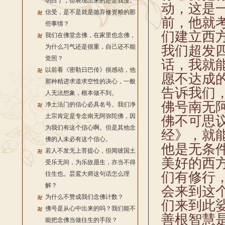
明白了，但表现出来的还是我慢。
动，这是
信受，是不是就是抛弃修资粮的那
前，他就
些事情？
们建立西
我们在佛堂念佛，在家里也念佛，
为什么习气还是很重，自己还不能
我们超发
觉照？
话，我就
以前看《密勒日巴传》很感动，他
愿不达成
那种精进求道求空性的决心，一般
告诉我们
人无法想象，根本做不到。
佛号南无
净土法门的信心必具名号。我们净
土宗肯定是专念南无阿弥陀佛，因
佛不可思
为我们有这个信心啊。但是其他念
经》，就
佛的人未必有这个信心。
他是无条
若人不发无上菩提心，但闻彼国土
美好的西
受乐无间，为乐故愿生，亦当不得
们有修行
往生也。昙鸾大师这句话怎么理
解？
会来到这
为什么不赞成我们念佛计数？
们来到此
佛号是从心中出来的吗？我们能不
善根智慧
能把念佛当做往生的手段？