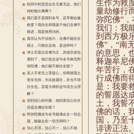
生作为救
轮回中的芸芸众生无量无边，他们
量劫修行
何时能出离啊？
弥陀佛”
我们是不是闻到名号，迟早都会被
救度？我先生和我孩子他们念佛不
我们：我
精进，我是很用功的。
到西方极
真宗认为不信他力，念佛不能往生
佛”，“南
报土，只能生边地，是这样吗？
的意思，
净土宗是以念佛为主，其他宗派也
释迦牟尼
遇到了，他们也念这句名号南无阿
弥陀佛，他们能不能往生呢？
年苦行，
若人不发无上菩提心，但闻彼国土
行成佛而
受乐无间，为乐故愿生，亦当不得
是：我要
往生也。昙鸾大师的这句话怎么理
的誓愿达
解？
说到信心的问题，他到底信心往生
土，我誓
还是念佛往生呢？
佛的话，
阿弥陀佛这句名号能满众生一切志
国，乃至
愿，能破众生一切无明吗？
诽谤正法。
信心不淳，信心不一，信心不相