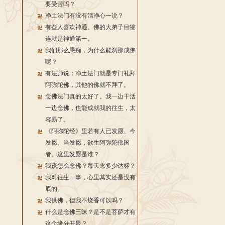
要受苦吗？
净土法门有没有清净心一说？
有些人喜欢神通。佛的大弟子目犍
连就是神通第一。
我们那么愚痴，为什么能刹那成佛
呢？
有法师说：净土法门就是专门礼拜
阿弥陀佛，其他的佛就不拜了。
念佛法门真的太好了。我一边干活
一边念佛，也能成就我的往生，太
容易了。
《阿弥陀经》里若有人已发愿、今
发愿、当发愿，欲生阿弥陀佛国
者。这里发愿是谁？
我该怎么念佛？每天念多少达标？
我对往生一事，心里其实还是没有
底的。
我供佛，但我不烧香可以吗？
什么是念佛三昧？是不是菩萨才有
这个缘分开显？