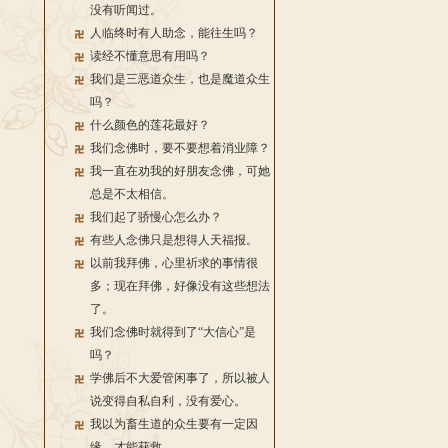
没有听闻过。
人临终时有人助念，能往生吗？
读经不懂意思有用吗？
我们是三恶道众生，也是魔道众生
吗？
什么颜色的莲花最好？
我们念佛时，要不要想着消业障？
我一直在劝我的好朋友念佛，可她
总是不太相信。
我们起了骄慢心怎么办？
有些人念佛只是想得人天福报。
以前我拜佛，心里祈求的事情很
多；现在拜佛，好像没有这些想法
了。
我们念佛时就得到了“大信心”是
吗？
学佛后不大爱管闲事了，所以被人
说变得自私自利，没有爱心。
我以为畜生道的众生要有一定因
缘，才能获救。