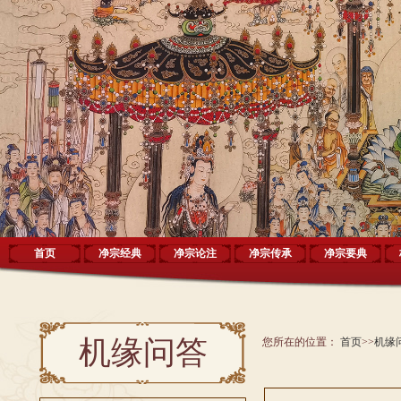
首页
净宗经典
净宗论注
净宗传承
净宗要典
机缘问答
您所在的位置：
首页
>>
机缘