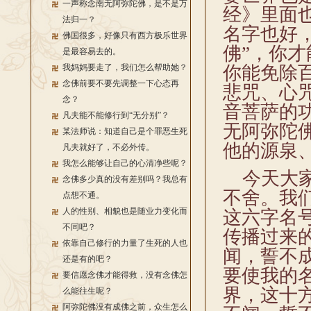
一声称念南无阿弥陀佛，是不是万
经》里面
法归一？
名字也好
佛国很多，好像只有西方极乐世界
佛”，你
是最容易去的。
我妈妈要走了，我们怎么帮助她？
你能免除
念佛前要不要先调整一下心态再
悲咒、心
念？
音菩萨的
凡夫能不能修行到“无分别”？
无阿弥陀
某法师说：知道自己是个罪恶生死
他的源泉
凡夫就好了，不必外传。
我怎么能够让自己的心清净些呢？
今天大家
念佛多少真的没有差别吗？我总有
不舍。我
点想不通。
人的性别、相貌也是随业力变化而
这六字名
不同吧？
传播过来
依靠自己修行的力量了生死的人也
闻，誓不
还是有的吧？
要使我的名
要信愿念佛才能得救，没有念佛怎
界，这十
么能往生呢？
阿弥陀佛没有成佛之前，众生怎么