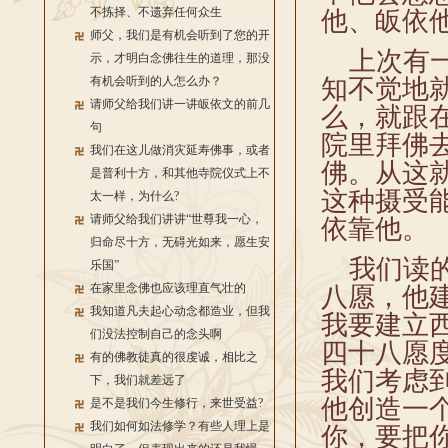
不拣择、不遗弃任何众生
他、皈依
师父，我们是有机会听到了您的开
上次有一
示，才明白念佛往生的道理，那没
有机会听到的人怎么办？
知不觉地
请师父给我们讲一讲皈依文的前几
么，就跟
句
院里拜佛
我们在这儿做消灾延寿佛事，或者
佛。从这
是普利十方，和其他寺院仪式上不
这种摄受
太一样，为什么?
请师父给我们讲讲“世尊我一心，
依靠他。
归命尽十方，无碍光如来，愿生安
我们读的
乐国”
在家里念佛也应该理直气壮的
八愿，他
我知道凡夫起心动念都造业，但我
我要建立
们没法控制自己的念头啊
四十八愿
有的佛教徒真的很虔诚，相比之
我们考虑
下，我们就差远了
他创造一个
是不是我们今生修行，来世受益?
我们如何如法修学？有些人理上是
你，要把