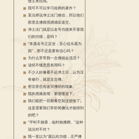
债主来拉我。
我可不可以学习祖师的著作？
某法师说净土法门难信，所以他们
那里念佛很强调感应道交。
净土法门就是以名号功德来开显我
们的功德，是吗？
“本愿名号正定业，至心信乐愿为
因”，那不还是要有信心吗？
为什么常常我一念佛就会流泪？
读经不懂意思有用吗？
不少人好像看不起净土宗，认为没
有修行，就是念念佛。
密宗里也有改写佛经的现象。
我执很难发现，要慢慢放下。
我们能把一切都看空就没烦恼了。
这是需要我们常听闻佛法才能得到
的吧？
“平时不烧香，临时抱佛脚。”这种
说法对不对？
我一直以为“愿以此功德，庄严佛