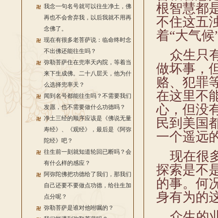
根智慧都
我念一句名号就可以往生净土，佛
再也不会舍弃我，以后我就不用再
不住这五浊
念佛了。
着“大气候
现在有很多老菩萨说：临命终时念
不出佛还能往生吗？
众生只有
弥勒菩萨住在兜率天内院，等着当
做坏事，
来下生成佛。二十八层天，他为什
赂、犯罪
么选择兜率天？
在这里不
闻到名号都能往生吗？不需要我们
心，但没
发愿，也不需要做什么功德吗？
净土三经的顺序应该是《佛说无量
民到美国
寿经》、《观经》，最后是《阿弥
一个遥远
陀经》吧？
往生前一刻就知道轮回已断吗？会
现在很多
有什么样的感应？
探索是不
阿弥陀佛把功德给了我们，那我们
的事。何
自己还要不要做点功德，给往生加
身有为的
点分呢？
弥勒菩萨是谁对他咐嘱的？
众生的业