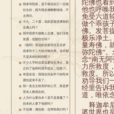
陀佛也看
我来寺院前，是不相信自己一定能
他也呼唤
往生的，因为我念佛断断续续，不
免受六道
太用功。
十九、二十愿，说的是疑惑佛智的
做个乖孩
念佛人吗？
佛。发菩
我学祖师大德教人念佛，他们没有
极乐净土
发愿，也能往生吗？
量寿佛，就
《观经》里说的在胎宫住五百岁，
弥陀佛”
或者住十二大劫才能出来。这些都
不是具体的时间吧？
念“南无
不少人平时总是说要往生净土，真
力所救度
正到了临终时就不想走，怕死了。
救度。所
有莲友说：我现在回头学习弥陀本
劝导我们
愿怕是来不及了。
经里告诉
我一直念文殊菩萨的心咒，那是梦
里有人教我念的。
道，唯依
人为什么要自杀？是不是着魔了？
释迦牟尼
自杀的人要下地狱吗？
不信佛，佛也救，也帮助我们吗？
婆世界也