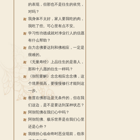
的表现，但那也不是往生的依凭，
对吗？
我身体不太好，家人要我吃的肉，
我吃了些。可心里有点不安。
学习性功德成就对净业行人的信愿
有什么帮助？
自力念佛要达到和佛相应，一定是
很难的。
《无量寿经》上品往生的是善人，
那和十八愿的往生一样吗？
《弥陀要解》念念相应念念佛，这
个境界很高，要慢慢修行才能到这
一步。
救度在佛那边是无条件的，但在我
们这边，是不是要达到某种状态？
阿弥陀佛在我们心中吗？
阿弥陀佛、极乐世界是在我们心里
还是心外？
我很担心临命终时恶业现前，怨亲