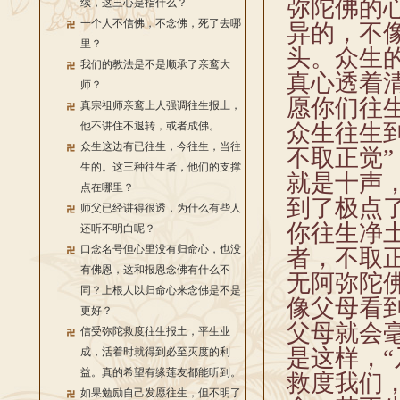
弥陀佛的
续，这三心是指什么？
一个人不信佛，不念佛，死了去哪
异的，不
里？
头。众生
我们的教法是不是顺承了亲鸾大
真心透着
师？
愿你们往
真宗祖师亲鸾上人强调往生报土，
他不讲住不退转，或者成佛。
众生往生
众生这边有已往生，今往生，当往
不取正觉”
生的。这三种往生者，他们的支撑
就是十声
点在哪里？
到了极点
师父已经讲得很透，为什么有些人
你往生净
还听不明白呢？
口念名号但心里没有归命心，也没
者，不取
有佛恩，这和报恩念佛有什么不
无阿弥陀
同？上根人以归命心来念佛是不是
像父母看
更好？
父母就会
信受弥陀救度往生报土，平生业
是这样，
成，活着时就得到必至灭度的利
益。真的希望有缘莲友都能听到。
救度我们
如果勉励自己发愿往生，但不明了