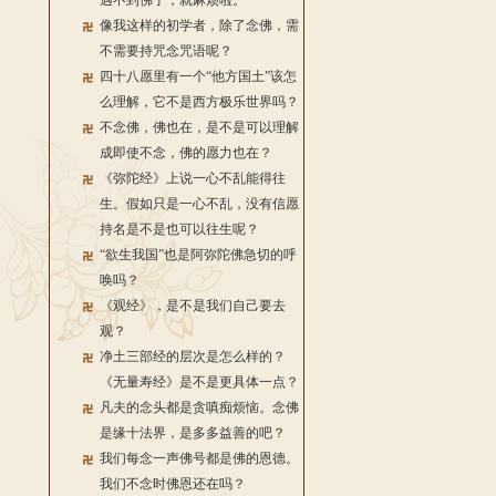
遇不到佛了，就麻烦啦。
像我这样的初学者，除了念佛，需
不需要持咒念咒语呢？
四十八愿里有一个“他方国土”该怎
么理解，它不是西方极乐世界吗？
不念佛，佛也在，是不是可以理解
成即使不念，佛的愿力也在？
《弥陀经》上说一心不乱能得往
生。假如只是一心不乱，没有信愿
持名是不是也可以往生呢？
“欲生我国”也是阿弥陀佛急切的呼
唤吗？
《观经》，是不是我们自己要去
观？
净土三部经的层次是怎么样的？
《无量寿经》是不是更具体一点？
凡夫的念头都是贪嗔痴烦恼。念佛
是缘十法界，是多多益善的吧？
我们每念一声佛号都是佛的恩德。
我们不念时佛恩还在吗？