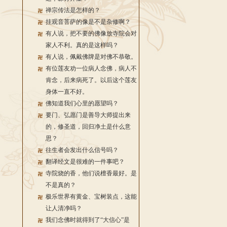
禅宗传法是怎样的？
挂观音菩萨的像是不是杂修啊？
有人说，把不要的佛像放寺院会对
家人不利。真的是这样吗？
有人说，佩戴佛牌是对佛不恭敬。
有位莲友劝一位病人念佛，病人不
肯念，后来病死了。以后这个莲友
身体一直不好。
佛知道我们心里的愿望吗？
要门、弘愿门是善导大师提出来
的，修圣道，回归净土是什么意
思？
往生者会发出什么信号吗？
翻译经文是很难的一件事吧？
寺院烧的香，他们说檀香最好。是
不是真的？
极乐世界有黄金、宝树装点，这能
让人清净吗？
我们念佛时就得到了“大信心”是