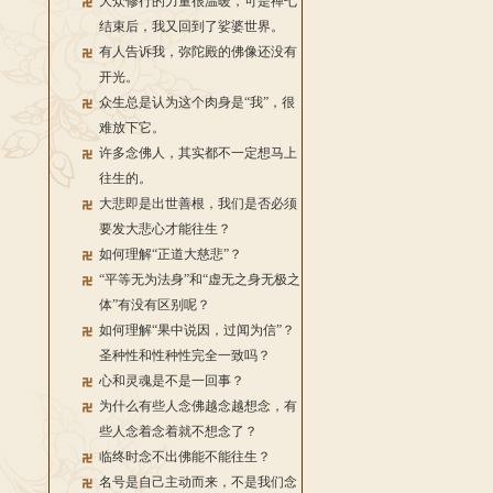
大众修行的力量很温暖，可是禅七
结束后，我又回到了娑婆世界。
有人告诉我，弥陀殿的佛像还没有
开光。
众生总是认为这个肉身是“我”，很
难放下它。
许多念佛人，其实都不一定想马上
往生的。
大悲即是出世善根，我们是否必须
要发大悲心才能往生？
如何理解“正道大慈悲”？
“平等无为法身”和“虚无之身无极之
体”有没有区别呢？
如何理解“果中说因，过闻为信”？
圣种性和性种性完全一致吗？
心和灵魂是不是一回事？
为什么有些人念佛越念越想念，有
些人念着念着就不想念了？
临终时念不出佛能不能往生？
名号是自己主动而来，不是我们念