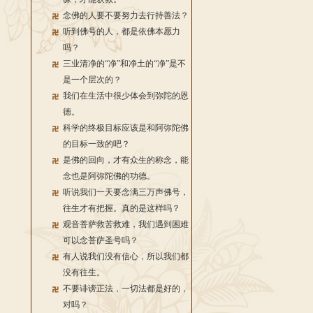
念佛的人要不要努力去行持善法？
听到佛号的人，都是依佛本愿力
吗？
三业清净的“净”和净土的“净”是不
是一个层次的？
我们在生活中很少体会到弥陀的恩
德。
科学的终极目标应该是和阿弥陀佛
的目标一致的吧？
是佛的回向，才有众生的称念，能
念也是阿弥陀佛的功德。
听说我们一天要念满三万声佛号，
往生才有把握。真的是这样吗？
观音菩萨救苦救难，我们遇到困难
可以念菩萨圣号吗？
有人说我们没有信心，所以我们都
没有往生。
不要诽谤正法，一切法都是好的，
对吗？