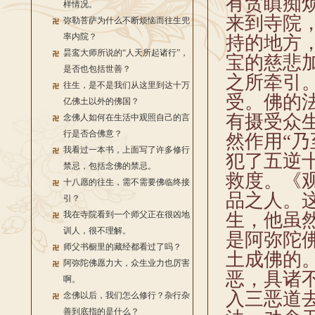
有贪瞋痴
样情况。
来到寺院
弥勒菩萨为什么不断烦恼而往生兜
率内院？
持的地方
昙鸾大师所说的“人天所起诸行”，
宝的慈悲
是否也包括世善？
之所牵引
往生，是不是我们从这里到达十万
受。佛的
亿佛土以外的佛国？
有摄受众
念佛人如何在生活中观照自己的言
行是否合佛意？
然作用“
我看过一本书，上面写了许多修行
犯了五逆
禁忌，包括念佛的禁忌。
救度。《
十八愿的往生，需不需要佛临终接
品之人。
引？
我在寺院看到一个师父正在很凶地
生，他虽
训人，很不理解。
是阿弥陀
师父书橱里的藏经都看过了吗？
土成佛的
阿弥陀佛愿力大，众生业力也厉害
恶，具诸
啊。
入三恶道
念佛以后，我们怎么修行？杂行杂
善到底指的是什么？