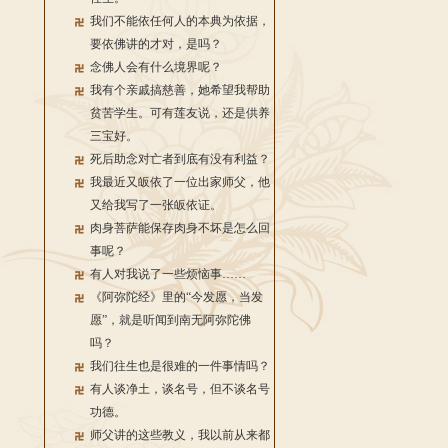
我们不能依任何人的本典为依据，
要依佛讲的才对，是吗？
念佛人会有什么境界呢？
我有个亲戚搞慈善，她希望我帮助
贫苦学生。可有莲友说，还是供养
三宝好。
死后助念对亡者到底有没有利益？
我最近又皈依了一位出家师父，他
又给我写了一张皈依证。
肉身菩萨能保存肉身不坏是怎么回
事呢？
有人对我说了一些烦恼事……
《阿弥陀经》里的“今发愿，当发
愿”，就是听闻到南无阿弥陀佛
吗？
我们往生也是很难的一件事情吗？
有人谈净土，谈名号，但不谈名号
功德。
师父讲的这些教义，我以前从来都