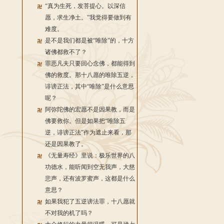
“真为生死，发菩提心。以深信
愿，求生净土。”我觉得要做到有
难度。
是不是我们都是被“唯除”的，十方
诸佛都救不了？
罪恶凡夫只要回心念佛，都能得到
佛的救度。那十八愿的唯除五逆，
诽谤正法，其中“唯除”是什么意思
呢？
阿弥陀佛的宏愿不是因果教，而是
佛要救你。但是如果把“唯除五
逆，诽谤正法”作为遮止来看，那
还是因果教了。
《无量寿经》里说：极乐世界的八
功德水，能听闻到空无我声，大慈
悲声，还有波罗蜜声，这都是什么
意思？
如果我犯了五逆谤法罪，十八愿就
不对我的机了吗？