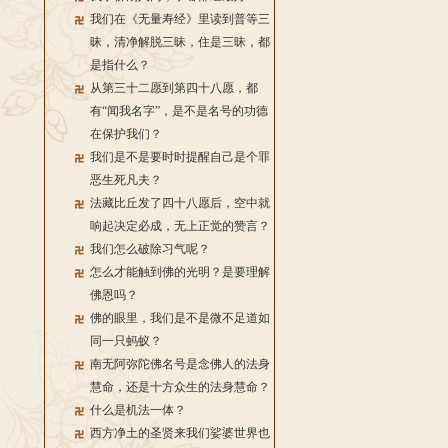
我们在《无量寿经》里读到普等三
昧，清净解脱三昧，住是三昧，都
是指什么？
从第三十二愿到第四十八愿，都
有“闻我名字”，是不是名号的功德
在保护我们？
我们是不是要时时提醒自己是个罪
恶生死凡夫？
法藏比丘发了四十八愿后，空中就
响起决定必成，无上正觉的赞言？
我们怎么破除习气呢？
怎么才能触到佛的光明？是要理解
佛恩吗？
佛的眼里，我们是不是微不足道如
同一只蚂蚁？
南无阿弥陀佛名号是念佛人的法身
慧命，还是十方众生的法身慧命？
什么是机法一体？
西方净土的圣贤来我们娑婆世界也