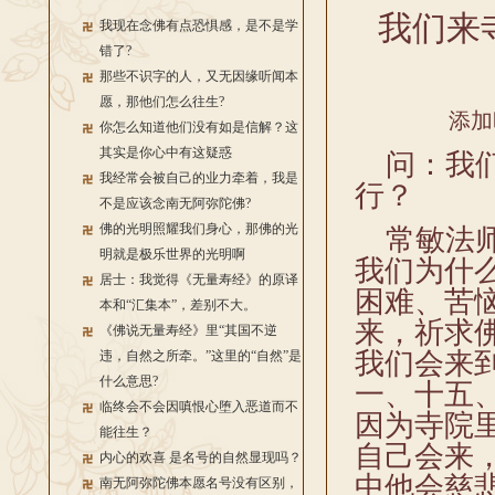
我们来
我现在念佛有点恐惧感，是不是学
错了?
那些不识字的人，又无因缘听闻本
愿，那他们怎么往生?
添加
你怎么知道他们没有如是信解？这
其实是你心中有这疑惑
问：我们
我经常会被自己的业力牵着，我是
行？
不是应该念南无阿弥陀佛?
佛的光明照耀我们身心，那佛的光
常敏法师
明就是极乐世界的光明啊
我们为什
居士：我觉得《无量寿经》的原译
困难、苦
本和“汇集本”，差别不大。
来，祈求
《佛说无量寿经》里“其国不逆
我们会来
违，自然之所牵。”这里的“自然”是
什么意思?
一、十五
临终会不会因嗔恨心堕入恶道而不
因为寺院
能往生？
自己会来
内心的欢喜 是名号的自然显现吗？
中他会慈
南无阿弥陀佛本愿名号没有区别，