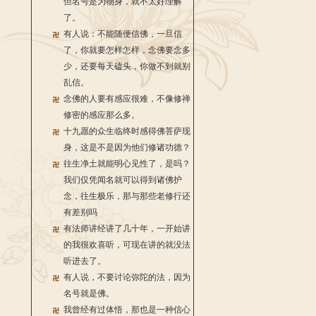
但名号是为物身，就不太好理解
了。
有人说：不能随便信佛，一旦信
了，你就要怎样怎样，念佛要念多
少，还要每天磕头，你做不到就别
乱信。
念佛的人要有感应很难，不像修禅
修密的感应那么多。
十九愿的众生临终时感得佛菩萨现
身，这是不是因为他们修诸功德？
往生净土就能明心见性了，是吗？
我们仅凭闻名就可以得到诸佛护
念，往生极乐，那与那些老修行还
有差别吗
有法师讲经讲了几十年，一开始讲
的我很欢喜听，可现在讲的就没法
听进去了。
有人说，不要讨论弥陀的法，因为
名号就是佛。
我曾经有过体悟，那也是一种信心