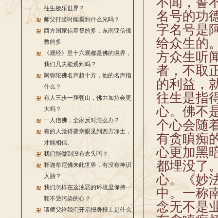
不闻，誓
往生极乐世界？
名号的功
师父打坐时能看到什么光吗？
字名号是
西方国家信基督的多，东南亚信佛
给众生的
教的多
《观经》里十六观都是佛的境界，
方众生听
我们凡夫能观到吗？
者，不取
阿弥陀佛名声超十方，他的名声指
的利益，
什么？
往生是指
有人三步一拜朝山，佛力加持会更
心。佛不
大吗？
一人信佛，全家反对怎么办？
个心会随
有的人觉得要亲眼见到西方净土，
有贪瞋痴
才能相信。
心更加黑
我们能做到没有念头吗？
都埋没了
释迦牟尼佛来此世界，有没有神识
心。《妙
入胎？
我们怎样在这浊恶的环境里保持一
中。一称
颗不受污染的心？
念无不是
请师父给我们开示报身报土是什么