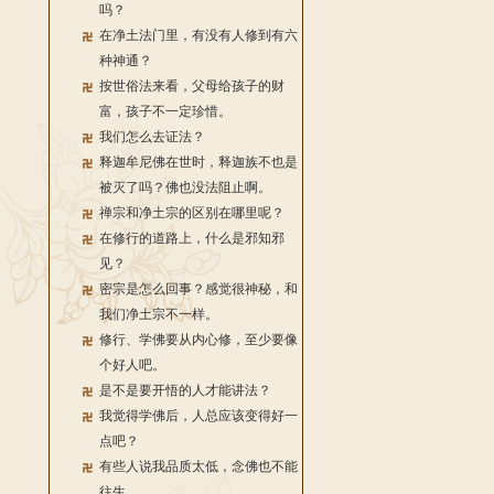
吗？
在净土法门里，有没有人修到有六
种神通？
按世俗法来看，父母给孩子的财
富，孩子不一定珍惜。
我们怎么去证法？
释迦牟尼佛在世时，释迦族不也是
被灭了吗？佛也没法阻止啊。
禅宗和净土宗的区别在哪里呢？
在修行的道路上，什么是邪知邪
见？
密宗是怎么回事？感觉很神秘，和
我们净土宗不一样。
修行、学佛要从内心修，至少要像
个好人吧。
是不是要开悟的人才能讲法？
我觉得学佛后，人总应该变得好一
点吧？
有些人说我品质太低，念佛也不能
往生。