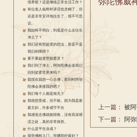
弥陀佛威
境界呢？还是继续正常生活工作？
有位老人临终时讲话也含糊了，但
还是非常安详地往生了，很不可思
议。
我始终不明白，到底是什么去往生
净土了？
我们还有想超度的想法，那是不是
我们的障碍？
要不要超度堕胎婴灵？
我们到了净土，阿弥陀佛会派我们
回到娑婆世界来吗？
我现在就想一心念佛，那到时阿弥
'
陀佛会来接我的吧？
我们每个人都是南无？
我很想受戒，但不敢。因为我是家
上一篇：
被阿
庭主妇，许多戒守不住
我感觉念佛就能得救，没有高深艰
下一篇：
阿弥
涩之处，真的非常殊胜。
什么是平生业成？
我学佛刚入门，学哪部经最好？