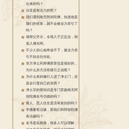
出来的吗？
法音是有法力的吧？
我们遇到南无阿弥陀佛，知道他是
我们的依靠，就不会被业力牵引了
吗？
请师父开示，令我入于正定业，彻
底入佛光明。
不少人担心临终放不下，被业力牵
引不知去往何处。
东方净土药师佛那里也是很好的，
为什么东方没有接引之说呢？
为什么有的修行人进了净土门，还
是会计度自己的东西？
净土宗的善知识是专门宣扬南无阿
弥陀佛名号功德的吗？
善人、恶人往生是没有差别的吗？
学佛要有法缘，那我们和阿弥陀佛
有法缘吗？
名号是实相身，很多人可以理解，