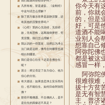
我们能遇到弥勒菩萨吗？
你今天有
凡所有相，皆是虚妄。《金刚经》
前，你就
中这句话怎么理解？
除了西方极乐世界是寂静涅槃，还
的，但是
有其他的涅槃世界吗？
好，可是
《心经》里的心无挂碍，无挂碍
道酒不能
故，无有恐怖，远离颠倒梦想，究
业别人会
竟涅槃。我们怎么理解？
想靠自己
我认识的一些莲友，法师以为净土
法门就是这样，佛号念到哪里也就
阿弥陀佛
明白到哪里。
都是被这
我们是信心往生？还是念佛往生
感冒一样
呢？
居士：师父否定了自力信心、他力
阿弥陀佛
信心的分别。
很难很难
有大德说：如果贪恋净土安乐而向
拔十方贫
往，也不能往生。如何归命阿弥陀
佛？
是无有智
那些不顺佛愿、不念佛的人，是不
主，普济
是往生的因缘还不具足？