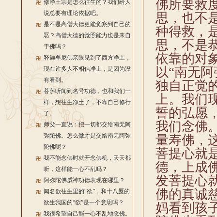
佛所要救
修净土宗是怎么往生的？我们给人
说总要有理论依据吧。
思，也不
是不是高僧大德更能觉察到自己的
种得救，
恶？高僧大德的觉照能力也是来自
思，不是
于佛吗？
依靠的对
释迦牟尼佛亲眼见到了西方净土，
以“南无
现在许多人不相信净土，是因为没
有看到。
独自正觉
菩萨听闻到名号功德，也和我们一
上。我们
样，想往生净土了，不靠自己修行
誓的弘愿
了。
我们念佛
师父一直说：把一切都交给南无阿
弥陀佛。怎么做才是交给南无阿弥
量寿佛，
陀佛呢？
菩提心就
我不能念佛时就开念佛机，天天都
德，上成
听，这样能一心不乱吗？
发菩提心
阿弥陀佛威神功德表现在哪里？
佛的真诚
闻名欲往生里的“欲”，和十八愿的
欲生我国的“欲”是一个意思吗？
妈看到孩
我很希望自己能一心不乱地念佛。