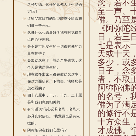
念，若不
名号功德。这样的念佛人往生能确
至一声、
定吗？
佛。乃至
请师父就目前的新型肺炎疫情给我
们做一些开示。
《阿弥陀
念佛什么心态最好？我有时觉得自
日，若三
己内心很黑暗。
七是表示
是不是世间发生的一切都有佛的力
天或十天
量在护持？
多少，或
参加助念多了，就会产生错觉：这
个人是我送往生的。
日子，念
现在很多出家人都在做助念这事，
者，不取正
在这方面研究、下功夫。法师您是
阿弥陀佛
怎么看的？
的名号，
四十八愿中，十八、十九、二十愿
是和我们息息相关的
佛为了满
有句话说“信心必具名号，名号未
的修行不
必具真实信心。”我觉得也是有依
十方众生
据的。
才成佛。
阿弥陀佛在我们心里吗？