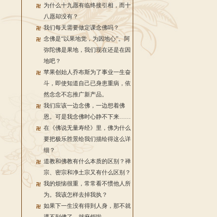
为什么十九愿有临终接引相，而十
八愿却没有？
我们每天需要做定课念佛吗？
念佛是“以果地觉，为因地心”。阿
弥陀佛是果地，我们现在还是在因
地吧？
苹果创始人乔布斯为了事业一生奋
斗，即使知道自己已身患重病，依
然念念不忘推广新产品。
我们应该一边念佛，一边想着佛
恩。可是我念佛时心静不下来……
在《佛说无量寿经》里，佛为什么
要把极乐胜景给我们描绘得这么详
细？
道教和佛教有什么本质的区别？禅
宗、密宗和净土宗又有什么区别？
我的烦恼很重，常常看不惯他人所
为。我该怎样去掉我执？
如果下一生没有得到人身，那不就