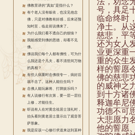
法，劝念
佛教里讲的“真如”是指什么？
号，具足
有个老人没有皈依，也没见他念
临命终时
佛，只是对佛教有好感，后来还预
净土。从
知时至，临走前说佛来了。
慈悲，平
为什么我们看不透自己的烦恼？
我能感受到佛的恩德，却看不见
还为女人
佛。
业更深重
佛说我们每个人都有佛性，可为什
重的众生
么我还是个凡夫，看不清世间万物
样的誓愿
的真相？
有些人病重时念佛很专一，病好后
佛的慈悲
就不念了。这种人能往生吗？
的威神之
念佛人能玩麻将、打牌娱乐吗？
到十方诸
有人说修行有次第，要一层一层往
释迦牟尼
上修，才能往生。
功德不可
听说有人在对黄念祖居士顶礼时，
抬头看到黄老居士显示出了观音菩
大悲愿力
萨形象。
他的誓愿
我是应该一心修行求道来达到某种