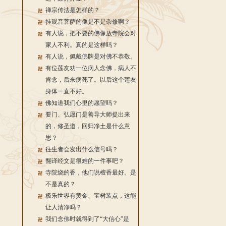
禅宗传法是怎样的？
挂观音菩萨的像是不是杂修啊？
有人说，把不要的佛像放寺院会对
家人不利。真的是这样吗？
有人说，佩戴佛牌是对佛不恭敬。
有位莲友劝一位病人念佛，病人不
肯念，后来病死了。以后这个莲友
身体一直不好。
佛知道我们心里的愿望吗？
要门、弘愿门是善导大师提出来
的，修圣道，回归净土是什么意
思？
往生者会发出什么信号吗？
翻译经文是很难的一件事吧？
寺院烧的香，他们说檀香最好。是
不是真的？
极乐世界有黄金、宝树装点，这能
让人清净吗？
我们念佛时就得到了“大信心”是