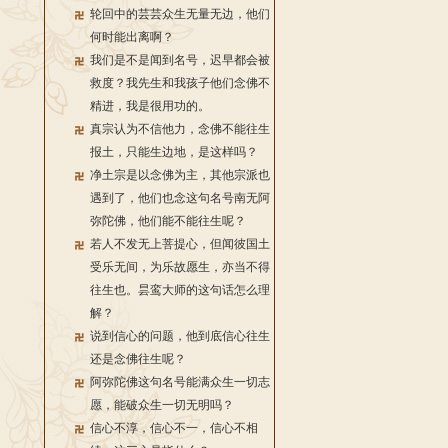
轮回中的芸芸众生无量无边，他们
何时能出离啊？
我们是不是闻到名号，迟早都会被
救度？我先生和我孩子他们念佛不
精进，我是很用功的。
真宗认为不信他力，念佛不能往生
报土，只能生边地，是这样吗？
净土宗是以念佛为主，其他宗派也
遇到了，他们也念这句名号南无阿
弥陀佛，他们能不能往生呢？
若人不发无上菩提心，但闻彼国土
受乐无间，为乐故愿生，亦当不得
往生也。昙鸾大师的这句话怎么理
解？
说到信心的问题，他到底信心往生
还是念佛往生呢？
阿弥陀佛这句名号能满众生一切志
愿，能破众生一切无明吗？
信心不淳，信心不一，信心不相