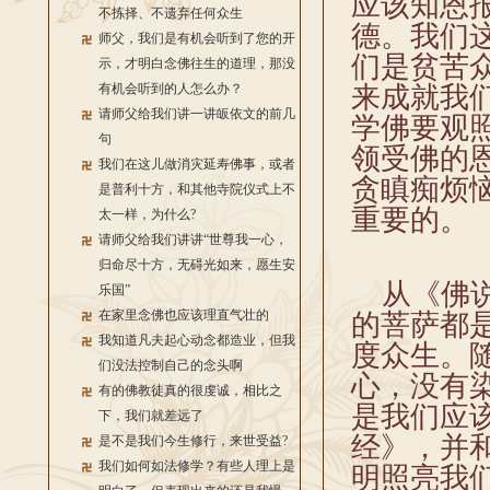
应该知恩
不拣择、不遗弃任何众生
德。我们
师父，我们是有机会听到了您的开
们是贫苦
示，才明白念佛往生的道理，那没
有机会听到的人怎么办？
来成就我
请师父给我们讲一讲皈依文的前几
学佛要观
句
领受佛的
我们在这儿做消灾延寿佛事，或者
贪瞋痴烦
是普利十方，和其他寺院仪式上不
重要的。
太一样，为什么?
请师父给我们讲讲“世尊我一心，
归命尽十方，无碍光如来，愿生安
从《佛说
乐国”
在家里念佛也应该理直气壮的
的菩萨都
我知道凡夫起心动念都造业，但我
度众生。
们没法控制自己的念头啊
心，没有
有的佛教徒真的很虔诚，相比之
是我们应
下，我们就差远了
经》，并
是不是我们今生修行，来世受益?
我们如何如法修学？有些人理上是
明照亮我