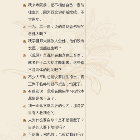
我来寺院前，是不相信自己一定能
往生的，因为我念佛断断续续，不
太用功。
十九、二十愿，说的是疑惑佛智的
念佛人吗？
我学祖师大德教人念佛，他们没有
发愿，也能往生吗？
《观经》里说的在胎宫住五百岁，
或者住十二大劫才能出来。这些都
不是具体的时间吧？
不少人平时总是说要往生净土，真
正到了临终时就不想走，怕死了。
有莲友说：我现在回头学习弥陀本
愿怕是来不及了。
我一直念文殊菩萨的心咒，那是梦
里有人教我念的。
人为什么要自杀？是不是着魔了？
自杀的人要下地狱吗？
不信佛，佛也救，也帮助我们吗？