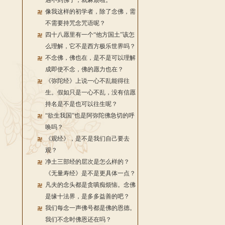
遇不到佛了，就麻烦啦。
像我这样的初学者，除了念佛，需
不需要持咒念咒语呢？
四十八愿里有一个“他方国土”该怎
么理解，它不是西方极乐世界吗？
不念佛，佛也在，是不是可以理解
成即使不念，佛的愿力也在？
《弥陀经》上说一心不乱能得往
生。假如只是一心不乱，没有信愿
持名是不是也可以往生呢？
“欲生我国”也是阿弥陀佛急切的呼
唤吗？
《观经》，是不是我们自己要去
观？
净土三部经的层次是怎么样的？
《无量寿经》是不是更具体一点？
凡夫的念头都是贪嗔痴烦恼。念佛
是缘十法界，是多多益善的吧？
我们每念一声佛号都是佛的恩德。
我们不念时佛恩还在吗？