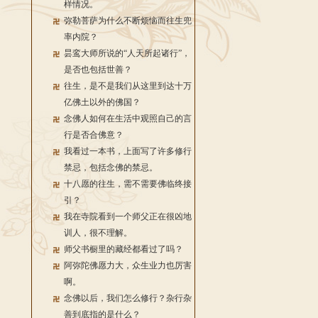
样情况。
弥勒菩萨为什么不断烦恼而往生兜
率内院？
昙鸾大师所说的“人天所起诸行”，
是否也包括世善？
往生，是不是我们从这里到达十万
亿佛土以外的佛国？
念佛人如何在生活中观照自己的言
行是否合佛意？
我看过一本书，上面写了许多修行
禁忌，包括念佛的禁忌。
十八愿的往生，需不需要佛临终接
引？
我在寺院看到一个师父正在很凶地
训人，很不理解。
师父书橱里的藏经都看过了吗？
阿弥陀佛愿力大，众生业力也厉害
啊。
念佛以后，我们怎么修行？杂行杂
善到底指的是什么？