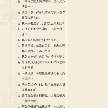
一声称念南无阿弥陀佛，是不是万
法归一？
佛国很多，好像只有西方极乐世界
是最容易去的。
我妈妈要走了，我们怎么帮助她？
念佛前要不要先调整一下心态再
念？
凡夫能不能修行到“无分别”？
某法师说：知道自己是个罪恶生死
凡夫就好了，不必外传。
我怎么能够让自己的心清净些呢？
念佛多少真的没有差别吗？我总有
点想不通。
人的性别、相貌也是随业力变化而
不同吧？
依靠自己修行的力量了生死的人也
还是有的吧？
要信愿念佛才能得救，没有念佛怎
么能往生呢？
阿弥陀佛没有成佛之前，众生怎么