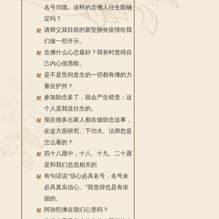
名号功德。这样的念佛人往生能确
定吗？
请师父就目前的新型肺炎疫情给我
们做一些开示。
念佛什么心态最好？我有时觉得自
己内心很黑暗。
是不是世间发生的一切都有佛的力
量在护持？
参加助念多了，就会产生错觉：这
个人是我送往生的。
现在很多出家人都在做助念这事，
在这方面研究、下功夫。法师您是
怎么看的？
四十八愿中，十八、十九、二十愿
是和我们息息相关的
有句话说“信心必具名号，名号未
必具真实信心。”我觉得也是有依
据的。
阿弥陀佛在我们心里吗？