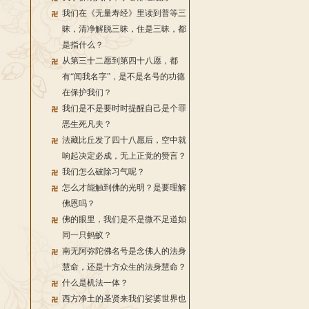
我们在《无量寿经》里读到普等三
昧，清净解脱三昧，住是三昧，都
是指什么？
从第三十二愿到第四十八愿，都
有“闻我名字”，是不是名号的功德
在保护我们？
我们是不是要时时提醒自己是个罪
恶生死凡夫？
法藏比丘发了四十八愿后，空中就
响起决定必成，无上正觉的赞言？
我们怎么破除习气呢？
怎么才能触到佛的光明？是要理解
佛恩吗？
佛的眼里，我们是不是微不足道如
同一只蚂蚁？
南无阿弥陀佛名号是念佛人的法身
慧命，还是十方众生的法身慧命？
什么是机法一体？
西方净土的圣贤来我们娑婆世界也