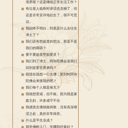
境界呢？还是继续正常生活工作？
有位老人临终时讲话也含糊了，但
还是非常安详地往生了，很不可思
议。
我始终不明白，到底是什么去往生
净土了？
我们还有想超度的想法，那是不是
我们的障碍？
要不要超度堕胎婴灵？
我们到了净土，阿弥陀佛会派我们
回到娑婆世界来吗？
我现在就想一心念佛，那到时阿弥
陀佛会来接我的吧？
我们每个人都是南无？
我很想受戒，但不敢。因为我是家
庭主妇，许多戒守不住
我感觉念佛就能得救，没有高深艰
涩之处，真的非常殊胜。
什么是平生业成？
我学佛刚入门，学哪部经最好？