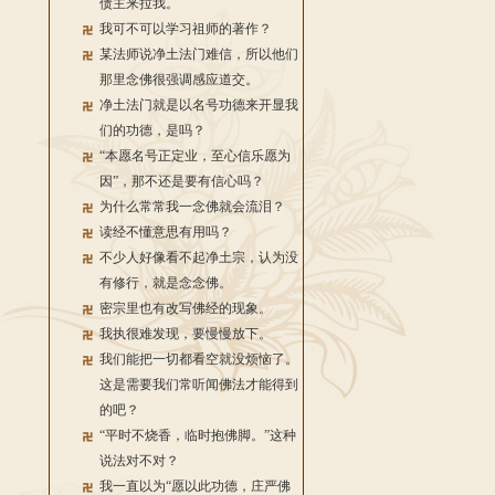
债主来拉我。
我可不可以学习祖师的著作？
某法师说净土法门难信，所以他们
那里念佛很强调感应道交。
净土法门就是以名号功德来开显我
们的功德，是吗？
“本愿名号正定业，至心信乐愿为
因”，那不还是要有信心吗？
为什么常常我一念佛就会流泪？
读经不懂意思有用吗？
不少人好像看不起净土宗，认为没
有修行，就是念念佛。
密宗里也有改写佛经的现象。
我执很难发现，要慢慢放下。
我们能把一切都看空就没烦恼了。
这是需要我们常听闻佛法才能得到
的吧？
“平时不烧香，临时抱佛脚。”这种
说法对不对？
我一直以为“愿以此功德，庄严佛