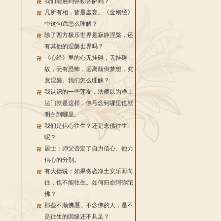
我们能遇到弥勒菩萨吗？
凡所有相，皆是虚妄。《金刚经》
中这句话怎么理解？
除了西方极乐世界是寂静涅槃，还
有其他的涅槃世界吗？
《心经》里的心无挂碍，无挂碍
故，无有恐怖，远离颠倒梦想，究
竟涅槃。我们怎么理解？
我认识的一些莲友，法师以为净土
法门就是这样，佛号念到哪里也就
明白到哪里。
我们是信心往生？还是念佛往生
呢？
居士：师父否定了自力信心、他力
信心的分别。
有大德说：如果贪恋净土安乐而向
往，也不能往生。如何归命阿弥陀
佛？
那些不顺佛愿、不念佛的人，是不
是往生的因缘还不具足？