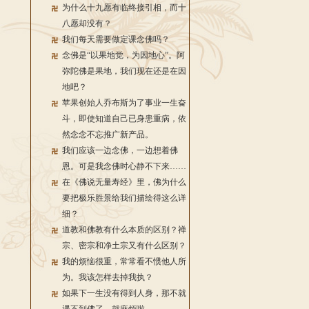
为什么十九愿有临终接引相，而十
八愿却没有？
我们每天需要做定课念佛吗？
念佛是“以果地觉，为因地心”。阿
弥陀佛是果地，我们现在还是在因
地吧？
苹果创始人乔布斯为了事业一生奋
斗，即使知道自己已身患重病，依
然念念不忘推广新产品。
我们应该一边念佛，一边想着佛
恩。可是我念佛时心静不下来……
在《佛说无量寿经》里，佛为什么
要把极乐胜景给我们描绘得这么详
细？
道教和佛教有什么本质的区别？禅
宗、密宗和净土宗又有什么区别？
我的烦恼很重，常常看不惯他人所
为。我该怎样去掉我执？
如果下一生没有得到人身，那不就