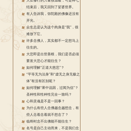
大众修行的力量很温暖，可是禅七
结束后，我又回到了娑婆世界。
有人告诉我，弥陀殿的佛像还没有
开光。
众生总是认为这个肉身是“我”，很
难放下它。
许多念佛人，其实都不一定想马上
往生的。
大悲即是出世善根，我们是否必须
要发大悲心才能往生？
如何理解“正道大慈悲”？
“平等无为法身”和“虚无之身无极之
体”有没有区别呢？
如何理解“果中说因，过闻为信”？
圣种性和性种性完全一致吗？
心和灵魂是不是一回事？
为什么有些人念佛越念越想念，有
些人念着念着就不想念了？
临终时念不出佛能不能往生？
名号是自己主动而来，不是我们念