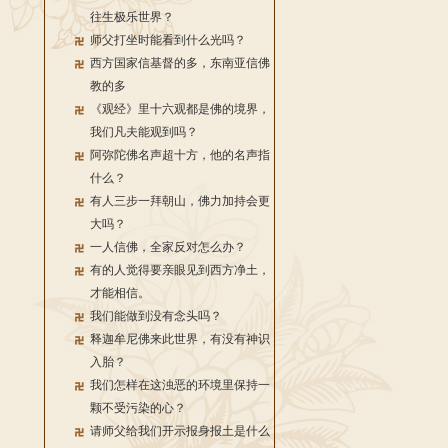
往生极乐世界？
师父打坐时能看到什么光吗？
西方国家信基督的多，东南亚信佛
教的多
《观经》里十六观都是佛的境界，
我们凡夫能观到吗？
阿弥陀佛名声超十方，他的名声指
什么？
有人三步一拜朝山，佛力加持会更
大吗？
一人信佛，全家反对怎么办？
有的人觉得要亲眼见到西方净土，
才能相信。
我们能做到没有念头吗？
释迦牟尼佛来此世界，有没有神识
入胎？
我们怎样在这浊恶的环境里保持一
颗不受污染的心？
请师父给我们开示报身报土是什么