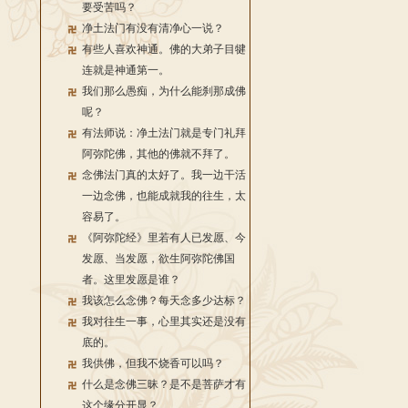
要受苦吗？
净土法门有没有清净心一说？
有些人喜欢神通。佛的大弟子目犍
连就是神通第一。
我们那么愚痴，为什么能刹那成佛
呢？
有法师说：净土法门就是专门礼拜
阿弥陀佛，其他的佛就不拜了。
念佛法门真的太好了。我一边干活
一边念佛，也能成就我的往生，太
容易了。
《阿弥陀经》里若有人已发愿、今
发愿、当发愿，欲生阿弥陀佛国
者。这里发愿是谁？
我该怎么念佛？每天念多少达标？
我对往生一事，心里其实还是没有
底的。
我供佛，但我不烧香可以吗？
什么是念佛三昧？是不是菩萨才有
这个缘分开显？