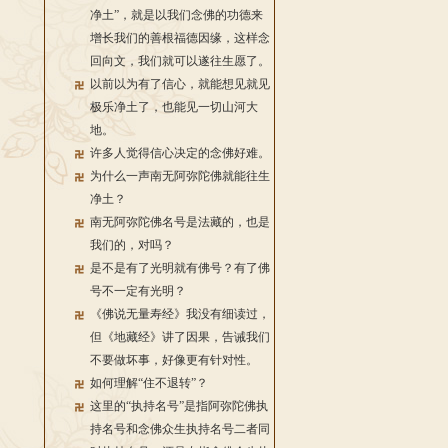
净土”，就是以我们念佛的功德来
增长我们的善根福德因缘，这样念
回向文，我们就可以遂往生愿了。
以前以为有了信心，就能想见就见
极乐净土了，也能见一切山河大
地。
许多人觉得信心决定的念佛好难。
为什么一声南无阿弥陀佛就能往生
净土？
南无阿弥陀佛名号是法藏的，也是
我们的，对吗？
是不是有了光明就有佛号？有了佛
号不一定有光明？
《佛说无量寿经》我没有细读过，
但《地藏经》讲了因果，告诫我们
不要做坏事，好像更有针对性。
如何理解“住不退转”？
这里的“执持名号”是指阿弥陀佛执
持名号和念佛众生执持名号二者同