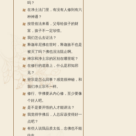
吗？
在净土法门里，有没有人修到有六
种神通？
按世俗法来看，父母给孩子的财
富，孩子不一定珍惜。
我们怎么去证法？
释迦牟尼佛在世时，释迦族不也是
被灭了吗？佛也没法阻止啊。
禅宗和净土宗的区别在哪里呢？
在修行的道路上，什么是邪知邪
见？
密宗是怎么回事？感觉很神秘，和
我们净土宗不一样。
修行、学佛要从内心修，至少要像
个好人吧。
是不是要开悟的人才能讲法？
我觉得学佛后，人总应该变得好一
点吧？
有些人说我品质太低，念佛也不能
往生。