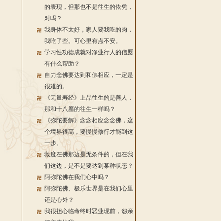
的表现，但那也不是往生的依凭，
对吗？
我身体不太好，家人要我吃的肉，
我吃了些。可心里有点不安。
学习性功德成就对净业行人的信愿
有什么帮助？
自力念佛要达到和佛相应，一定是
很难的。
《无量寿经》上品往生的是善人，
那和十八愿的往生一样吗？
《弥陀要解》念念相应念念佛，这
个境界很高，要慢慢修行才能到这
一步。
救度在佛那边是无条件的，但在我
们这边，是不是要达到某种状态？
阿弥陀佛在我们心中吗？
阿弥陀佛、极乐世界是在我们心里
还是心外？
我很担心临命终时恶业现前，怨亲