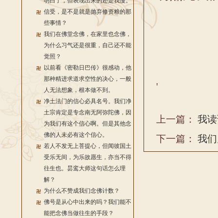
明白了，但表现出来的还是我慢。
信受，是不是就是抛弃修资粮的那
些事情？
我们在佛堂念佛，在家里也念佛，
为什么习气还是很重，自己还不能
觉照？
以前看《密勒日巴传》很感动，他
那种精进求道求空性的决心，一般
'
人无法想象，根本做不到。
净土法门的信心必具名号。我们净
土宗肯定是专念南无阿弥陀佛，因
上一篇：
我读
为我们有这个信心啊。但是其他念
佛的人未必有这个信心。
下一篇：
我们
若人不发无上菩提心，但闻彼国土
受乐无间，为乐故愿生，亦当不得
往生也。昙鸾大师这句话怎么理
解？
为什么不赞成我们念佛计数？
佛号是从心中出来的吗？我们能不
能把念佛当做往生的手段？