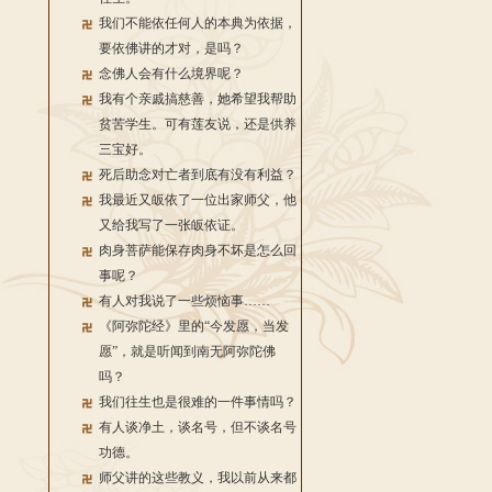
我们不能依任何人的本典为依据，
要依佛讲的才对，是吗？
念佛人会有什么境界呢？
我有个亲戚搞慈善，她希望我帮助
贫苦学生。可有莲友说，还是供养
三宝好。
死后助念对亡者到底有没有利益？
我最近又皈依了一位出家师父，他
又给我写了一张皈依证。
肉身菩萨能保存肉身不坏是怎么回
事呢？
有人对我说了一些烦恼事……
《阿弥陀经》里的“今发愿，当发
愿”，就是听闻到南无阿弥陀佛
吗？
我们往生也是很难的一件事情吗？
有人谈净土，谈名号，但不谈名号
功德。
师父讲的这些教义，我以前从来都