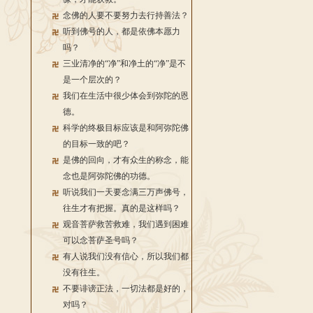
念佛的人要不要努力去行持善法？
听到佛号的人，都是依佛本愿力
吗？
三业清净的“净”和净土的“净”是不
是一个层次的？
我们在生活中很少体会到弥陀的恩
德。
科学的终极目标应该是和阿弥陀佛
的目标一致的吧？
是佛的回向，才有众生的称念，能
念也是阿弥陀佛的功德。
听说我们一天要念满三万声佛号，
往生才有把握。真的是这样吗？
观音菩萨救苦救难，我们遇到困难
可以念菩萨圣号吗？
有人说我们没有信心，所以我们都
没有往生。
不要诽谤正法，一切法都是好的，
对吗？