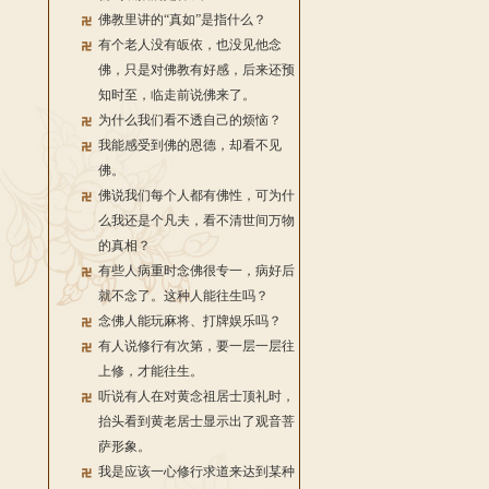
佛教里讲的“真如”是指什么？
有个老人没有皈依，也没见他念
佛，只是对佛教有好感，后来还预
知时至，临走前说佛来了。
为什么我们看不透自己的烦恼？
我能感受到佛的恩德，却看不见
佛。
佛说我们每个人都有佛性，可为什
么我还是个凡夫，看不清世间万物
的真相？
有些人病重时念佛很专一，病好后
就不念了。这种人能往生吗？
念佛人能玩麻将、打牌娱乐吗？
有人说修行有次第，要一层一层往
上修，才能往生。
听说有人在对黄念祖居士顶礼时，
抬头看到黄老居士显示出了观音菩
萨形象。
我是应该一心修行求道来达到某种