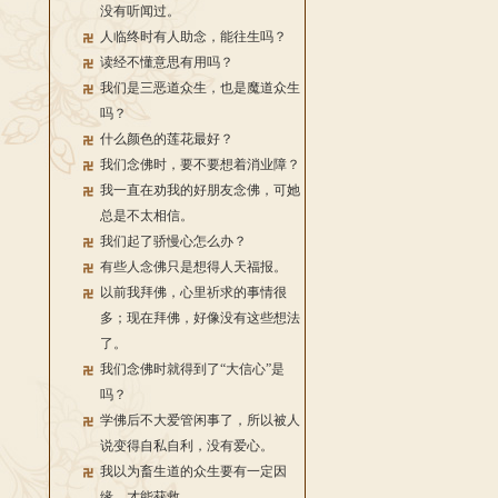
没有听闻过。
人临终时有人助念，能往生吗？
读经不懂意思有用吗？
我们是三恶道众生，也是魔道众生
吗？
什么颜色的莲花最好？
我们念佛时，要不要想着消业障？
我一直在劝我的好朋友念佛，可她
总是不太相信。
我们起了骄慢心怎么办？
有些人念佛只是想得人天福报。
以前我拜佛，心里祈求的事情很
多；现在拜佛，好像没有这些想法
了。
我们念佛时就得到了“大信心”是
吗？
学佛后不大爱管闲事了，所以被人
说变得自私自利，没有爱心。
我以为畜生道的众生要有一定因
缘，才能获救。