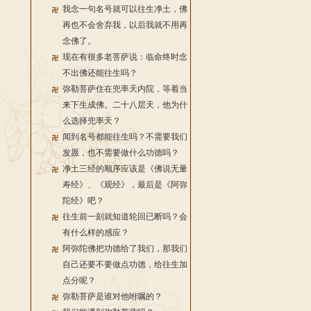
我念一句名号就可以往生净土，佛
再也不会舍弃我，以后我就不用再
念佛了。
现在有很多老菩萨说：临命终时念
不出佛还能往生吗？
弥勒菩萨住在兜率天内院，等着当
来下生成佛。二十八层天，他为什
么选择兜率天？
闻到名号都能往生吗？不需要我们
发愿，也不需要做什么功德吗？
净土三经的顺序应该是《佛说无量
寿经》、《观经》，最后是《阿弥
陀经》吧？
往生前一刻就知道轮回已断吗？会
有什么样的感应？
阿弥陀佛把功德给了我们，那我们
自己还要不要做点功德，给往生加
点分呢？
弥勒菩萨是谁对他咐嘱的？