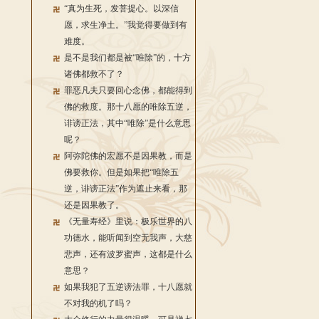
“真为生死，发菩提心。以深信
愿，求生净土。”我觉得要做到有
难度。
是不是我们都是被“唯除”的，十方
诸佛都救不了？
罪恶凡夫只要回心念佛，都能得到
佛的救度。那十八愿的唯除五逆，
诽谤正法，其中“唯除”是什么意思
呢？
阿弥陀佛的宏愿不是因果教，而是
佛要救你。但是如果把“唯除五
逆，诽谤正法”作为遮止来看，那
还是因果教了。
《无量寿经》里说：极乐世界的八
功德水，能听闻到空无我声，大慈
悲声，还有波罗蜜声，这都是什么
意思？
如果我犯了五逆谤法罪，十八愿就
不对我的机了吗？