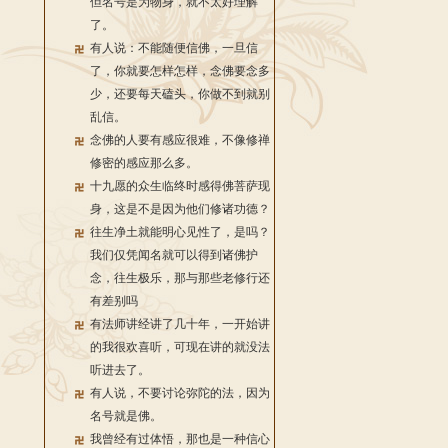
但名号是为物身，就不太好理解
了。
有人说：不能随便信佛，一旦信
了，你就要怎样怎样，念佛要念多
少，还要每天磕头，你做不到就别
乱信。
念佛的人要有感应很难，不像修禅
修密的感应那么多。
十九愿的众生临终时感得佛菩萨现
身，这是不是因为他们修诸功德？
往生净土就能明心见性了，是吗？
我们仅凭闻名就可以得到诸佛护
念，往生极乐，那与那些老修行还
有差别吗
有法师讲经讲了几十年，一开始讲
的我很欢喜听，可现在讲的就没法
听进去了。
有人说，不要讨论弥陀的法，因为
名号就是佛。
我曾经有过体悟，那也是一种信心