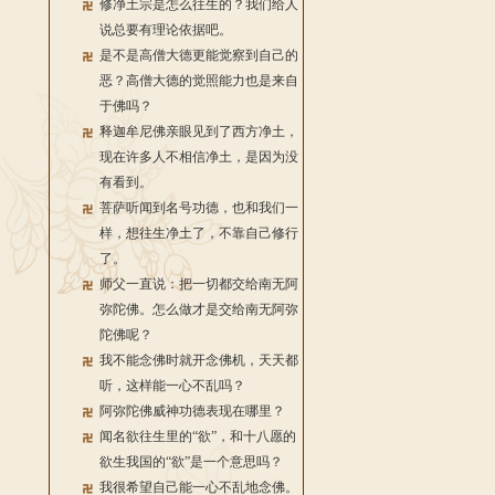
修净土宗是怎么往生的？我们给人
说总要有理论依据吧。
是不是高僧大德更能觉察到自己的
恶？高僧大德的觉照能力也是来自
于佛吗？
释迦牟尼佛亲眼见到了西方净土，
现在许多人不相信净土，是因为没
有看到。
菩萨听闻到名号功德，也和我们一
样，想往生净土了，不靠自己修行
了。
师父一直说：把一切都交给南无阿
弥陀佛。怎么做才是交给南无阿弥
陀佛呢？
我不能念佛时就开念佛机，天天都
听，这样能一心不乱吗？
阿弥陀佛威神功德表现在哪里？
闻名欲往生里的“欲”，和十八愿的
欲生我国的“欲”是一个意思吗？
我很希望自己能一心不乱地念佛。