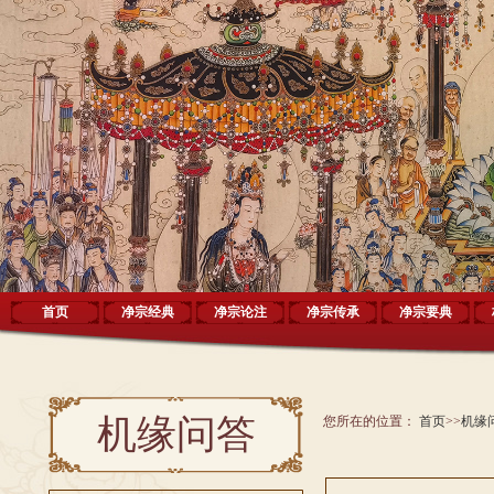
首页
净宗经典
净宗论注
净宗传承
净宗要典
机缘问答
您所在的位置：
首页
>>
机缘