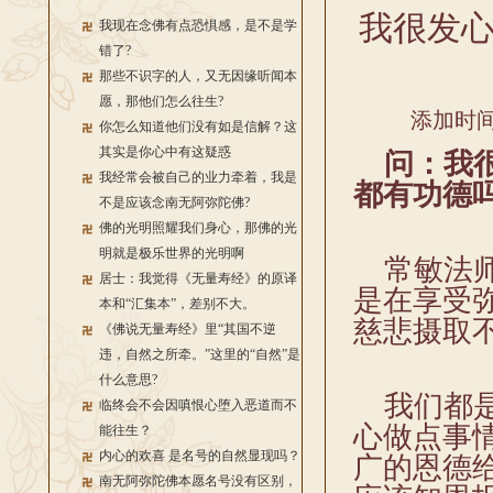
我很发
我现在念佛有点恐惧感，是不是学
错了?
那些不识字的人，又无因缘听闻本
愿，那他们怎么往生?
添加时间：
你怎么知道他们没有如是信解？这
其实是你心中有这疑惑
问：我很
我经常会被自己的业力牵着，我是
都有功德
不是应该念南无阿弥陀佛?
佛的光明照耀我们身心，那佛的光
明就是极乐世界的光明啊
常敏法师
居士：我觉得《无量寿经》的原译
是在享受
本和“汇集本”，差别不大。
慈悲摄取
《佛说无量寿经》里“其国不逆
违，自然之所牵。”这里的“自然”是
什么意思?
我们都是
临终会不会因嗔恨心堕入恶道而不
心做点事
能往生？
内心的欢喜 是名号的自然显现吗？
广的恩德
南无阿弥陀佛本愿名号没有区别，