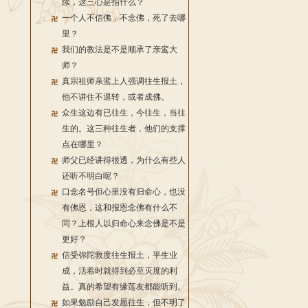
续，这三心是指什么？
一个人不信佛，不念佛，死了去哪
里？
我们的教法是不是顺承了亲鸾大
师？
真宗祖师亲鸾上人强调往生报土，
他不讲住不退转，或者成佛。
众生这边有已往生，今往生，当往
生的。这三种往生者，他们的支撑
点在哪里？
师父已经讲得很透，为什么有些人
还听不明白呢？
口念名号但心里没有归命心，也没
有佛恩，这和报恩念佛有什么不
同？上根人以归命心来念佛是不是
更好？
信受弥陀救度往生报土，平生业
成，活着时就得到必至灭度的利
益。真的希望有缘莲友都能听到。
如果勉励自己发愿往生，但不明了