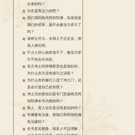
出来的吗？
法音是有法力的吧？
我们遇到南无阿弥陀佛，知道他是
我们的依靠，就不会被业力牵引了
吗？
请师父开示，令我入于正定业，彻
底入佛光明。
不少人担心临终放不下，被业力牵
引不知去往何处。
东方净土药师佛那里也是很好的，
为什么东方没有接引之说呢？
为什么有的修行人进了净土门，还
是会计度自己的东西？
净土宗的善知识是专门宣扬南无阿
弥陀佛名号功德的吗？
善人、恶人往生是没有差别的吗？
学佛要有法缘，那我们和阿弥陀佛
有法缘吗？
名号是实相身，很多人可以理解，