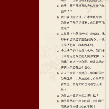
明白了，但表现出来的还是我慢。
信受，是不是就是抛弃修资粮的那
些事情？
我们在佛堂念佛，在家里也念佛，
为什么习气还是很重，自己还不能
觉照？
以前看《密勒日巴传》很感动，他
那种精进求道求空性的决心，一般
人无法想象，根本做不到。
净土法门的信心必具名号。我们净
土宗肯定是专念南无阿弥陀佛，因
为我们有这个信心啊。但是其他念
佛的人未必有这个信心。
若人不发无上菩提心，但闻彼国土
受乐无间，为乐故愿生，亦当不得
往生也。昙鸾大师这句话怎么理
解？
为什么不赞成我们念佛计数？
佛号是从心中出来的吗？我们能不
能把念佛当做往生的手段？