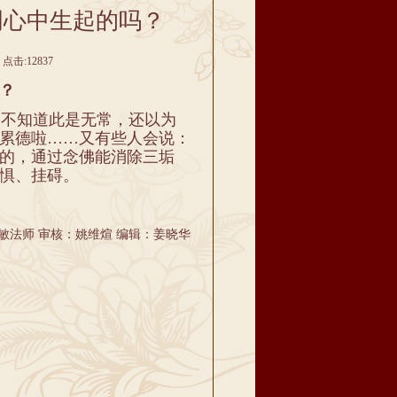
明心中生起的吗？
点击:12837
？
不知道此是无常，​还以为
累德啦……又有些人会说：
的，通过念佛能消除三垢
惧、挂碍。
敏法师 审核：姚维煊 编辑：姜晓华