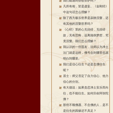
我们能遇到弥勒菩萨吗？
凡所有相，皆是虚妄。《金刚经》
中这句话怎么理解？
除了西方极乐世界是寂静涅槃，还
有其他的涅槃世界吗？
《心经》里的心无挂碍，无挂碍
故，无有恐怖，远离颠倒梦想，究
竟涅槃。我们怎么理解？
我认识的一些莲友，法师以为净土
法门就是这样，佛号念到哪里也就
明白到哪里。
我们是信心往生？还是念佛往生
呢？
居士：师父否定了自力信心、他力
信心的分别。
有大德说：如果贪恋净土安乐而向
往，也不能往生。如何归命阿弥陀
佛？
那些不顺佛愿、不念佛的人，是不
是往生的因缘还不具足？