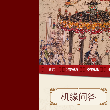
首页
净宗经典
净宗论注
机缘问答