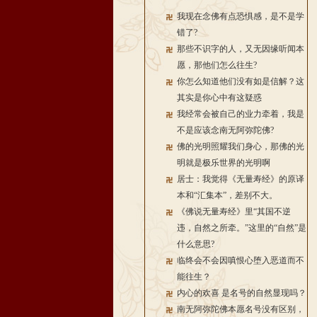
我现在念佛有点恐惧感，是不是学
错了?
那些不识字的人，又无因缘听闻本
愿，那他们怎么往生?
你怎么知道他们没有如是信解？这
其实是你心中有这疑惑
我经常会被自己的业力牵着，我是
不是应该念南无阿弥陀佛?
佛的光明照耀我们身心，那佛的光
明就是极乐世界的光明啊
居士：我觉得《无量寿经》的原译
本和“汇集本”，差别不大。
《佛说无量寿经》里“其国不逆
违，自然之所牵。”这里的“自然”是
什么意思?
临终会不会因嗔恨心堕入恶道而不
能往生？
内心的欢喜 是名号的自然显现吗？
南无阿弥陀佛本愿名号没有区别，