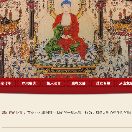
净宗传承
净宗要典
极乐法音
感恩念佛
莲友专栏
庐山龙
您所在的位置：
首页
>>
机缘问答
>>
我们的一切思想、行为，都是无明心中生起的吗