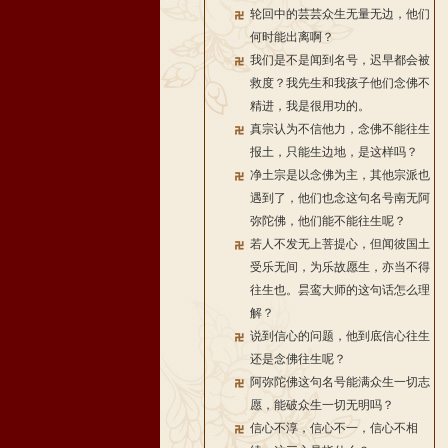
轮回中的芸芸众生无量无边，他们
何时能出离啊？
我们是不是闻到名号，迟早都会被
救度？我先生和我孩子他们念佛不
精进，我是很用功的。
真宗认为不信他力，念佛不能往生
报土，只能生边地，是这样吗？
净土宗是以念佛为主，其他宗派也
遇到了，他们也念这句名号南无阿
弥陀佛，他们能不能往生呢？
若人不发无上菩提心，但闻彼国土
受乐无间，为乐故愿生，亦当不得
往生也。昙鸾大师的这句话怎么理
解？
说到信心的问题，他到底信心往生
还是念佛往生呢？
阿弥陀佛这句名号能满众生一切志
愿，能破众生一切无明吗？
信心不淳，信心不一，信心不相