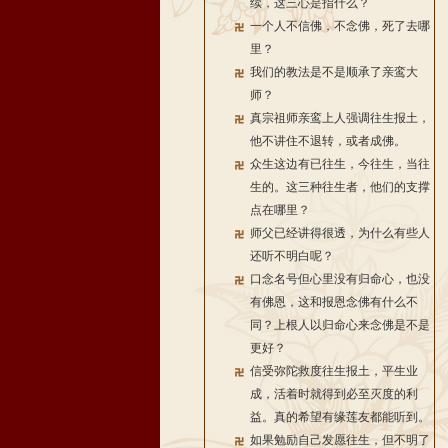
续，这三心是指什么？
一个人不信佛，不念佛，死了去哪
里？
我们的教法是不是顺承了亲鸾大
师？
真宗祖师亲鸾上人强调往生报土，
他不讲住不退转，或者成佛。
众生这边有已往生，今往生，当往
生的。这三种往生者，他们的支撑
点在哪里？
师父已经讲得很透，为什么有些人
还听不明白呢？
口念名号但心里没有归命心，也没
有佛恩，这和报恩念佛有什么不
同？上根人以归命心来念佛是不是
更好？
信受弥陀救度往生报土，平生业
成，活着时就得到必至灭度的利
益。真的希望有缘莲友都能听到。
如果勉励自己发愿往生，但不明了