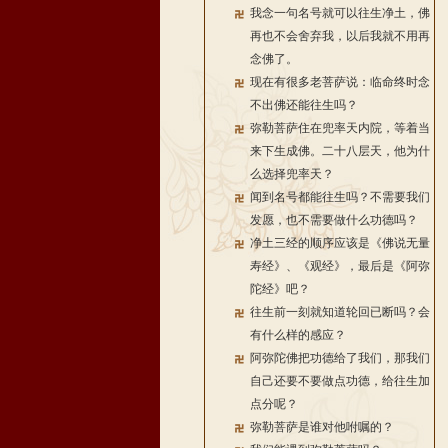
我念一句名号就可以往生净土，佛
再也不会舍弃我，以后我就不用再
念佛了。
现在有很多老菩萨说：临命终时念
不出佛还能往生吗？
弥勒菩萨住在兜率天内院，等着当
来下生成佛。二十八层天，他为什
么选择兜率天？
闻到名号都能往生吗？不需要我们
发愿，也不需要做什么功德吗？
净土三经的顺序应该是《佛说无量
寿经》、《观经》，最后是《阿弥
陀经》吧？
往生前一刻就知道轮回已断吗？会
有什么样的感应？
阿弥陀佛把功德给了我们，那我们
自己还要不要做点功德，给往生加
点分呢？
弥勒菩萨是谁对他咐嘱的？