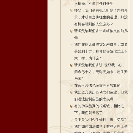
不拣择、不遗弃任何众生
师父，我们是有机会听到了您的开
示，才明白念佛往生的道理，那没
有机会听到的人怎么办？
请师父给我们讲一讲皈依文的前几
句
我们在这儿做消灾延寿佛事，或者
是普利十方，和其他寺院仪式上不
太一样，为什么?
请师父给我们讲讲“世尊我一心，
归命尽十方，无碍光如来，愿生安
乐国”
在家里念佛也应该理直气壮的
我知道凡夫起心动念都造业，但我
们没法控制自己的念头啊
有的佛教徒真的很虔诚，相比之
下，我们就差远了
是不是我们今生修行，来世受益?
我们如何如法修学？有些人理上是