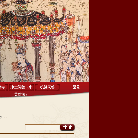
泉寺
净土问答（中
机缘问答
登录
英对照）
？
>>