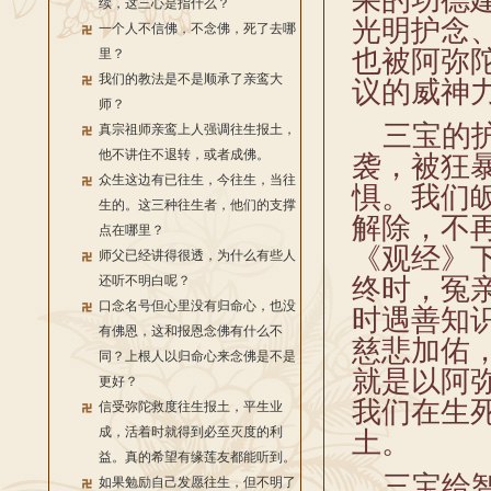
果的功德
续，这三心是指什么？
光明护念
一个人不信佛，不念佛，死了去哪
也被阿弥
里？
我们的教法是不是顺承了亲鸾大
议的威神
师？
三宝的护
真宗祖师亲鸾上人强调往生报土，
他不讲住不退转，或者成佛。
袭，被狂
众生这边有已往生，今往生，当往
惧。我们
生的。这三种往生者，他们的支撑
解除，不
点在哪里？
《观经》
师父已经讲得很透，为什么有些人
还听不明白呢？
终时，冤
口念名号但心里没有归命心，也没
时遇善知
有佛恩，这和报恩念佛有什么不
慈悲加佑
同？上根人以归命心来念佛是不是
就是以阿
更好？
我们在生
信受弥陀救度往生报土，平生业
成，活着时就得到必至灭度的利
土。
益。真的希望有缘莲友都能听到。
三宝给智
如果勉励自己发愿往生，但不明了