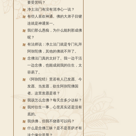
要受苦吗？
净土法门有没有清净心一说？
有些人喜欢神通。佛的大弟子目犍
连就是神通第一。
我们那么愚痴，为什么能刹那成佛
呢？
有法师说：净土法门就是专门礼拜
阿弥陀佛，其他的佛就不拜了。
念佛法门真的太好了。我一边干活
一边念佛，也能成就我的往生，太
容易了。
《阿弥陀经》里若有人已发愿、今
发愿、当发愿，欲生阿弥陀佛国
者。这里发愿是谁？
我该怎么念佛？每天念多少达标？
我对往生一事，心里其实还是没有
底的。
我供佛，但我不烧香可以吗？
什么是念佛三昧？是不是菩萨才有
这个缘分开显？