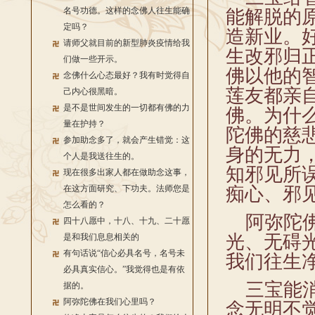
名号功德。这样的念佛人往生能确
能解脱的
定吗？
造新业。
请师父就目前的新型肺炎疫情给我
生改邪归
们做一些开示。
佛以他的
念佛什么心态最好？我有时觉得自
莲友都亲
己内心很黑暗。
是不是世间发生的一切都有佛的力
佛。为什
量在护持？
陀佛的慈
参加助念多了，就会产生错觉：这
身的无力
个人是我送往生的。
知邪见所
现在很多出家人都在做助念这事，
在这方面研究、下功夫。法师您是
痴心、邪
怎么看的？
阿弥陀佛
四十八愿中，十八、十九、二十愿
光、无碍
是和我们息息相关的
有句话说“信心必具名号，名号未
我们往生
必具真实信心。”我觉得也是有依
三宝能消
据的。
阿弥陀佛在我们心里吗？
念无明不