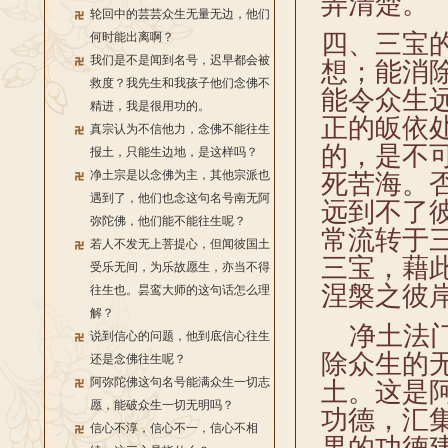
弄清楚。
轮回中的芸芸众生无量无边，他们
四、三宝
何时能出离啊？
我们是不是闻到名号，迟早都会被
想；能消
救度？我先生和我孩子他们念佛不
能令众生
精进，我是很用功的。
正的皈依
真宗认为不信他力，念佛不能往生
的，是不
报土，只能生边地，是这样吗？
净土宗是以念佛为主，其他宗派也
死苦海。
遇到了，他们也念这句名号南无阿
远到不了
弥陀佛，他们能不能往生呢？
常流转于
若人不发无上菩提心，但闻彼国土
三宝，藉
受乐无间，为乐故愿生，亦当不得
涅槃之彼
往生也。昙鸾大师的这句话怎么理
解？
净土法门
说到信心的问题，他到底信心往生
除众生的
还是念佛往生呢？
阿弥陀佛这句名号能满众生一切志
土。这是
愿，能破众生一切无明吗？
功德，汇
信心不淳，信心不一，信心不相