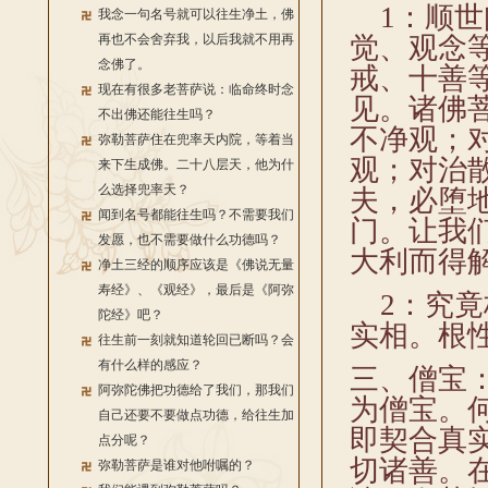
1：顺世
我念一句名号就可以往生净土，佛
再也不会舍弃我，以后我就不用再
觉、观念
念佛了。
戒、十善
现在有很多老菩萨说：临命终时念
见。诸佛
不出佛还能往生吗？
不净观；
弥勒菩萨住在兜率天内院，等着当
观；对治
来下生成佛。二十八层天，他为什
么选择兜率天？
夫，必堕
闻到名号都能往生吗？不需要我们
门。让我
发愿，也不需要做什么功德吗？
大利而得
净土三经的顺序应该是《佛说无量
寿经》、《观经》，最后是《阿弥
2：究竟
陀经》吧？
实相。根
往生前一刻就知道轮回已断吗？会
有什么样的感应？
三、僧宝
阿弥陀佛把功德给了我们，那我们
为僧宝。
自己还要不要做点功德，给往生加
即契合真
点分呢？
切诸善。
弥勒菩萨是谁对他咐嘱的？