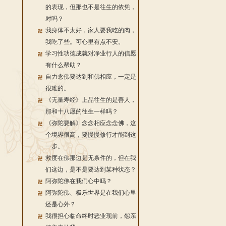
的表现，但那也不是往生的依凭，
对吗？
我身体不太好，家人要我吃的肉，
我吃了些。可心里有点不安。
学习性功德成就对净业行人的信愿
有什么帮助？
自力念佛要达到和佛相应，一定是
很难的。
《无量寿经》上品往生的是善人，
那和十八愿的往生一样吗？
《弥陀要解》念念相应念念佛，这
个境界很高，要慢慢修行才能到这
一步。
救度在佛那边是无条件的，但在我
们这边，是不是要达到某种状态？
阿弥陀佛在我们心中吗？
阿弥陀佛、极乐世界是在我们心里
还是心外？
我很担心临命终时恶业现前，怨亲