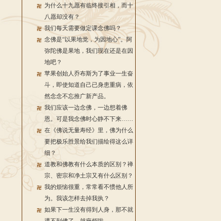
为什么十九愿有临终接引相，而十
八愿却没有？
我们每天需要做定课念佛吗？
念佛是“以果地觉，为因地心”。阿
弥陀佛是果地，我们现在还是在因
地吧？
苹果创始人乔布斯为了事业一生奋
斗，即使知道自己已身患重病，依
然念念不忘推广新产品。
我们应该一边念佛，一边想着佛
恩。可是我念佛时心静不下来……
在《佛说无量寿经》里，佛为什么
要把极乐胜景给我们描绘得这么详
细？
道教和佛教有什么本质的区别？禅
宗、密宗和净土宗又有什么区别？
我的烦恼很重，常常看不惯他人所
为。我该怎样去掉我执？
如果下一生没有得到人身，那不就