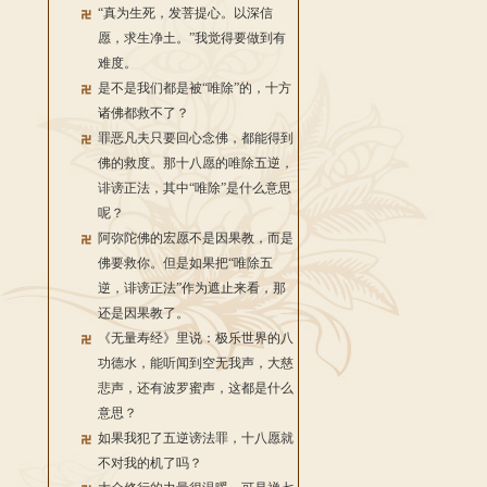
“真为生死，发菩提心。以深信
愿，求生净土。”我觉得要做到有
难度。
是不是我们都是被“唯除”的，十方
诸佛都救不了？
罪恶凡夫只要回心念佛，都能得到
佛的救度。那十八愿的唯除五逆，
诽谤正法，其中“唯除”是什么意思
呢？
阿弥陀佛的宏愿不是因果教，而是
佛要救你。但是如果把“唯除五
逆，诽谤正法”作为遮止来看，那
还是因果教了。
《无量寿经》里说：极乐世界的八
功德水，能听闻到空无我声，大慈
悲声，还有波罗蜜声，这都是什么
意思？
如果我犯了五逆谤法罪，十八愿就
不对我的机了吗？