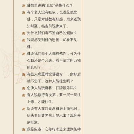
佛教里讲的“真如”是指什么？
有个老人没有皈依，也没见他念
佛，只是对佛教有好感，后来还预
知时至，临走前说佛来了。
为什么我们看不透自己的烦恼？
我能感受到佛的恩德，却看不见
佛。
佛说我们每个人都有佛性，可为什
么我还是个凡夫，看不清世间万物
的真相？
有些人病重时念佛很专一，病好后
就不念了。这种人能往生吗？
念佛人能玩麻将、打牌娱乐吗？
有人说修行有次第，要一层一层往
上修，才能往生。
听说有人在对黄念祖居士顶礼时，
抬头看到黄老居士显示出了观音菩
萨形象。
我是应该一心修行求道来达到某种