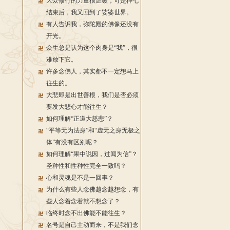
大众修行的力量很温暖，可是禅七
结束后，我又回到了娑婆世界。
有人告诉我，弥陀殿的佛像还没有
开光。
众生总是认为这个肉身是“我”，很
难放下它。
许多念佛人，其实都不一定想马上
往生的。
大悲即是出世善根，我们是否必须
要发大悲心才能往生？
如何理解“正道大慈悲”？
“平等无为法身”和“虚无之身无极之
体”有没有区别呢？
如何理解“果中说因，过闻为信”？
圣种性和性种性完全一致吗？
心和灵魂是不是一回事？
为什么有些人念佛越念越想念，有
些人念着念着就不想念了？
临终时念不出佛能不能往生？
名号是自己主动而来，不是我们念