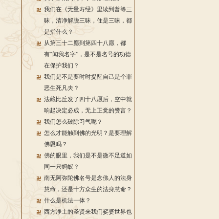
我们在《无量寿经》里读到普等三
昧，清净解脱三昧，住是三昧，都
是指什么？
从第三十二愿到第四十八愿，都
有“闻我名字”，是不是名号的功德
在保护我们？
我们是不是要时时提醒自己是个罪
恶生死凡夫？
法藏比丘发了四十八愿后，空中就
响起决定必成，无上正觉的赞言？
我们怎么破除习气呢？
怎么才能触到佛的光明？是要理解
佛恩吗？
佛的眼里，我们是不是微不足道如
同一只蚂蚁？
南无阿弥陀佛名号是念佛人的法身
慧命，还是十方众生的法身慧命？
什么是机法一体？
西方净土的圣贤来我们娑婆世界也