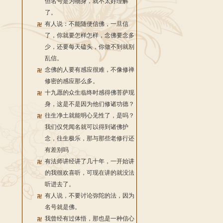
但名号是为物身，就不太好理解
了。
有人说：不能随便信佛，一旦信
了，你就要怎样怎样，念佛要念多
少，还要每天磕头，你做不到就别
乱信。
念佛的人要有感应很难，不像修禅
修密的感应那么多。
十九愿的众生临终时感得佛菩萨现
身，这是不是因为他们修诸功德？
往生净土就能明心见性了，是吗？
我们仅凭闻名就可以得到诸佛护
念，往生极乐，那与那些老修行还
有差别吗
有法师讲经讲了几十年，一开始讲
的我很欢喜听，可现在讲的就没法
听进去了。
有人说，不要讨论弥陀的法，因为
名号就是佛。
我曾经有过体悟，那也是一种信心