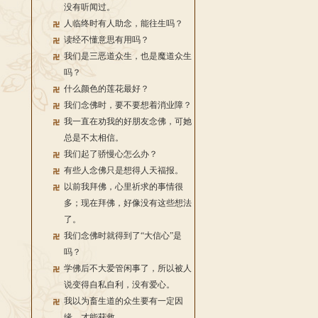
没有听闻过。
人临终时有人助念，能往生吗？
读经不懂意思有用吗？
我们是三恶道众生，也是魔道众生
吗？
什么颜色的莲花最好？
我们念佛时，要不要想着消业障？
我一直在劝我的好朋友念佛，可她
总是不太相信。
我们起了骄慢心怎么办？
有些人念佛只是想得人天福报。
以前我拜佛，心里祈求的事情很
多；现在拜佛，好像没有这些想法
了。
我们念佛时就得到了“大信心”是
吗？
学佛后不大爱管闲事了，所以被人
说变得自私自利，没有爱心。
我以为畜生道的众生要有一定因
缘，才能获救。