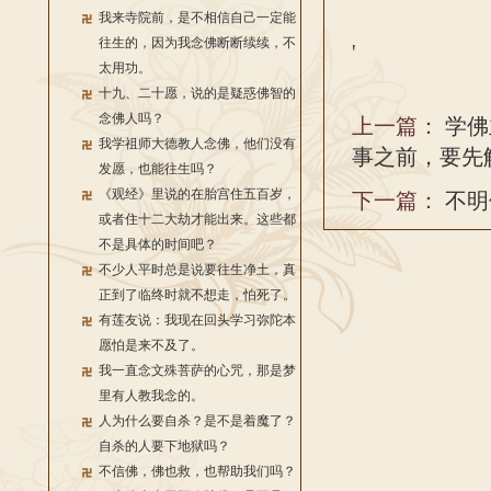
我来寺院前，是不相信自己一定能
往生的，因为我念佛断断续续，不
'
太用功。
十九、二十愿，说的是疑惑佛智的
念佛人吗？
上一篇：
学佛
我学祖师大德教人念佛，他们没有
事之前，要先
发愿，也能往生吗？
《观经》里说的在胎宫住五百岁，
下一篇：
不明
或者住十二大劫才能出来。这些都
不是具体的时间吧？
不少人平时总是说要往生净土，真
正到了临终时就不想走，怕死了。
有莲友说：我现在回头学习弥陀本
愿怕是来不及了。
我一直念文殊菩萨的心咒，那是梦
里有人教我念的。
人为什么要自杀？是不是着魔了？
自杀的人要下地狱吗？
不信佛，佛也救，也帮助我们吗？