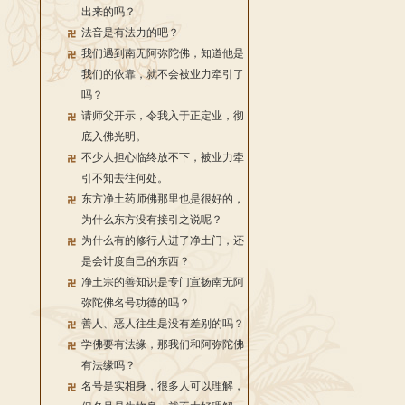
出来的吗？
法音是有法力的吧？
我们遇到南无阿弥陀佛，知道他是
我们的依靠，就不会被业力牵引了
吗？
请师父开示，令我入于正定业，彻
底入佛光明。
不少人担心临终放不下，被业力牵
引不知去往何处。
东方净土药师佛那里也是很好的，
为什么东方没有接引之说呢？
为什么有的修行人进了净土门，还
是会计度自己的东西？
净土宗的善知识是专门宣扬南无阿
弥陀佛名号功德的吗？
善人、恶人往生是没有差别的吗？
学佛要有法缘，那我们和阿弥陀佛
有法缘吗？
名号是实相身，很多人可以理解，