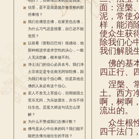
明白了，但表现出来的还是我慢。
面：涅槃
信受，是不是就是抛弃修资粮的那
泥，常使
些事情？
我们在佛堂念佛，在家里也念佛，
样，能消
为什么习气还是很重，自己还不能
使众生获
觉照？
除我们心
以前看《密勒日巴传》很感动，他
我们解脱
那种精进求道求空性的决心，一般
人无法想象，根本做不到。
佛的基本
净土法门的信心必具名号。我们净
四正行、
土宗肯定是专念南无阿弥陀佛，因
为我们有这个信心啊。但是其他念
涅槃、常
佛的人未必有这个信心。
土。西方
若人不发无上菩提心，但闻彼国土
啊，树啊
受乐无间，为乐故愿生，亦当不得
往生也。昙鸾大师这句话怎么理
流出的。
解？
众生根性
为什么不赞成我们念佛计数？
佛号是从心中出来的吗？我们能不
四千法门
能把念佛当做往生的手段？