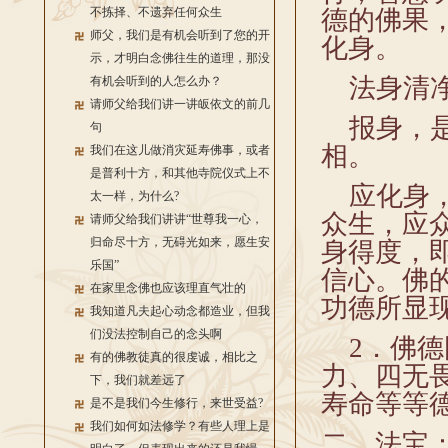
不拣择、不遗弃任何众生
德的佛果
师父，我们是有机会听到了您的开
化身。
示，才明白念佛往生的道理，那没
法身清净
有机会听到的人怎么办？
请师父给我们讲一讲皈依文的前几
报身，是
句
相。
我们在这儿做消灾延寿佛事，或者
是普利十方，和其他寺院仪式上不
应化身，
太一样，为什么?
众生，应
请师父给我们讲讲“世尊我一心，
归命尽十方，无碍光如来，愿生安
身得度，
乐国”
信心。佛
在家里念佛也应该理直气壮的
功德所显
我知道凡夫起心动念都造业，但我
们没法控制自己的念头啊
2．佛德
有的佛教徒真的很虔诚，相比之
力、四无
下，我们就差远了
寿命等等
是不是我们今生修行，来世受益?
我们如何如法修学？有些人理上是
二、法宝