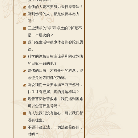
念佛的人要不要努力去行持善法？
听到佛号的人，都是依佛本愿力
吗？
三业清净的“净”和净土的“净”是不
是一个层次的？
我们在生活中很少体会到弥陀的恩
德。
科学的终极目标应该是和阿弥陀佛
的目标一致的吧？
是佛的回向，才有众生的称念，能
念也是阿弥陀佛的功德。
听说我们一天要念满三万声佛号，
往生才有把握。真的是这样吗？
观音菩萨救苦救难，我们遇到困难
可以念菩萨圣号吗？
有人说我们没有信心，所以我们都
没有往生。
不要诽谤正法，一切法都是好的，
对吗？