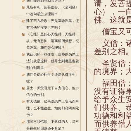
我们能遇到弥勒菩萨吗？
请，发菩
凡所有相，皆是虚妄。《金刚经》
心），一
中这句话怎么理解？
佛。这就
除了西方极乐世界是寂静涅槃，还
有其他的涅槃世界吗？
僧宝又可
《心经》里的心无挂碍，无挂碍
故，无有恐怖，远离颠倒梦想，究
义僧：诸
竟涅槃。我们怎么理解？
差别之相
我认识的一些莲友，法师以为净土
圣贤僧：
法门就是这样，佛号念到哪里也就
明白到哪里。
的境界；
我们是信心往生？还是念佛往生
福田僧：
呢？
居士：师父否定了自力信心、他力
没有证得
信心的分别。
给予众生
有大德说：如果贪恋净土安乐而向
们供养、
往，也不能往生。如何归命阿弥陀
功德和利
佛？
那些不顺佛愿、不念佛的人，是不
而供养僧
是往生的因缘还不具足？