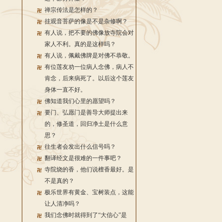
禅宗传法是怎样的？
挂观音菩萨的像是不是杂修啊？
有人说，把不要的佛像放寺院会对
家人不利。真的是这样吗？
有人说，佩戴佛牌是对佛不恭敬。
有位莲友劝一位病人念佛，病人不
肯念，后来病死了。以后这个莲友
身体一直不好。
佛知道我们心里的愿望吗？
要门、弘愿门是善导大师提出来
的，修圣道，回归净土是什么意
思？
往生者会发出什么信号吗？
翻译经文是很难的一件事吧？
寺院烧的香，他们说檀香最好。是
不是真的？
极乐世界有黄金、宝树装点，这能
让人清净吗？
我们念佛时就得到了“大信心”是