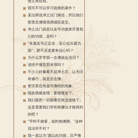
债主来拉我。
我可不可以学习祖师的著作？
某法师说净土法门难信，所以他们
那里念佛很强调感应道交。
净土法门就是以名号功德来开显我
们的功德，是吗？
“本愿名号正定业，至心信乐愿为
因”，那不还是要有信心吗？
为什么常常我一念佛就会流泪？
读经不懂意思有用吗？
不少人好像看不起净土宗，认为没
有修行，就是念念佛。
密宗里也有改写佛经的现象。
我执很难发现，要慢慢放下。
我们能把一切都看空就没烦恼了。
这是需要我们常听闻佛法才能得到
的吧？
“平时不烧香，临时抱佛脚。”这种
说法对不对？
我一直以为“愿以此功德，庄严佛