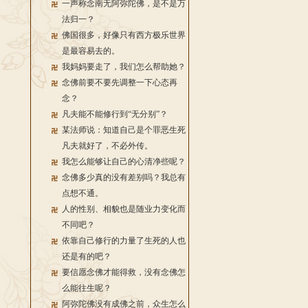
一声称念南无阿弥陀佛，是不是万
法归一？
佛国很多，好像只有西方极乐世界
是最容易去的。
我妈妈要走了，我们怎么帮助她？
念佛前要不要先调整一下心态再
念？
凡夫能不能修行到“无分别”？
某法师说：知道自己是个罪恶生死
凡夫就好了，不必外传。
我怎么能够让自己的心清净些呢？
念佛多少真的没有差别吗？我总有
点想不通。
人的性别、相貌也是随业力变化而
不同吧？
依靠自己修行的力量了生死的人也
还是有的吧？
要信愿念佛才能得救，没有念佛怎
么能往生呢？
阿弥陀佛没有成佛之前，众生怎么