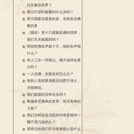
往生极乐世界？
师父打坐时能看到什么光吗？
西方国家信基督的多，东南亚信佛
教的多
《观经》里十六观都是佛的境界，
我们凡夫能观到吗？
阿弥陀佛名声超十方，他的名声指
什么？
有人三步一拜朝山，佛力加持会更
大吗？
一人信佛，全家反对怎么办？
有的人觉得要亲眼见到西方净土，
才能相信。
我们能做到没有念头吗？
释迦牟尼佛来此世界，有没有神识
入胎？
我们怎样在这浊恶的环境里保持一
颗不受污染的心？
请师父给我们开示报身报土是什么