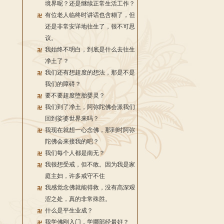
境界呢？还是继续正常生活工作？
有位老人临终时讲话也含糊了，但
还是非常安详地往生了，很不可思
议。
我始终不明白，到底是什么去往生
净土了？
我们还有想超度的想法，那是不是
我们的障碍？
要不要超度堕胎婴灵？
我们到了净土，阿弥陀佛会派我们
回到娑婆世界来吗？
我现在就想一心念佛，那到时阿弥
陀佛会来接我的吧？
我们每个人都是南无？
我很想受戒，但不敢。因为我是家
庭主妇，许多戒守不住
我感觉念佛就能得救，没有高深艰
涩之处，真的非常殊胜。
什么是平生业成？
我学佛刚入门，学哪部经最好？