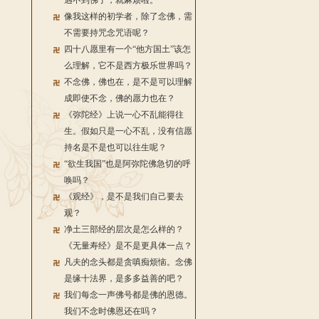
遇不到佛了，就麻烦啦。
像我这样的初学者，除了念佛，需
不需要持咒念咒语呢？
四十八愿里有一个“他方国土”该怎
么理解，它不是西方极乐世界吗？
不念佛，佛也在，是不是可以理解
成即使不念，佛的愿力也在？
《弥陀经》上说一心不乱能得往
生。假如只是一心不乱，没有信愿
持名是不是也可以往生呢？
“欲生我国”也是阿弥陀佛急切的呼
唤吗？
《观经》，是不是我们自己要去
观？
净土三部经的层次是怎么样的？
《无量寿经》是不是更具体一点？
凡夫的念头都是贪嗔痴烦恼。念佛
是缘十法界，是多多益善的吧？
我们每念一声佛号都是佛的恩德。
我们不念时佛恩还在吗？