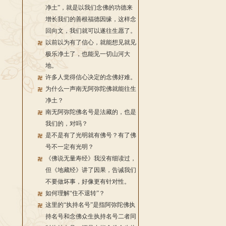
净土”，就是以我们念佛的功德来
增长我们的善根福德因缘，这样念
回向文，我们就可以遂往生愿了。
以前以为有了信心，就能想见就见
极乐净土了，也能见一切山河大
地。
许多人觉得信心决定的念佛好难。
为什么一声南无阿弥陀佛就能往生
净土？
南无阿弥陀佛名号是法藏的，也是
我们的，对吗？
是不是有了光明就有佛号？有了佛
号不一定有光明？
《佛说无量寿经》我没有细读过，
但《地藏经》讲了因果，告诫我们
不要做坏事，好像更有针对性。
如何理解“住不退转”？
这里的“执持名号”是指阿弥陀佛执
持名号和念佛众生执持名号二者同