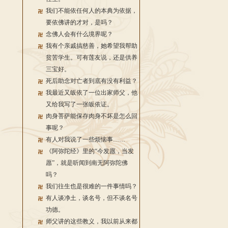
我们不能依任何人的本典为依据，
要依佛讲的才对，是吗？
念佛人会有什么境界呢？
我有个亲戚搞慈善，她希望我帮助
贫苦学生。可有莲友说，还是供养
三宝好。
死后助念对亡者到底有没有利益？
我最近又皈依了一位出家师父，他
又给我写了一张皈依证。
肉身菩萨能保存肉身不坏是怎么回
事呢？
有人对我说了一些烦恼事……
《阿弥陀经》里的“今发愿，当发
愿”，就是听闻到南无阿弥陀佛
吗？
我们往生也是很难的一件事情吗？
有人谈净土，谈名号，但不谈名号
功德。
师父讲的这些教义，我以前从来都