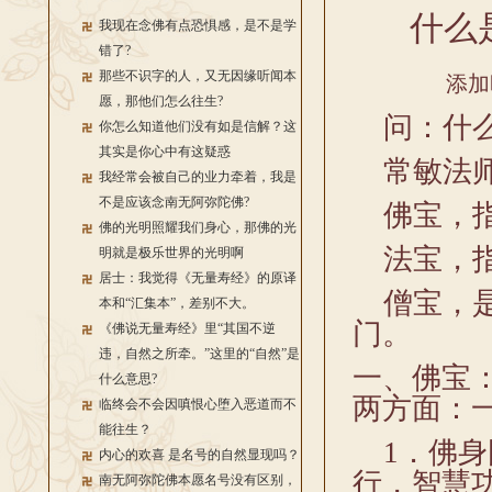
什么
我现在念佛有点恐惧感，是不是学
错了?
那些不识字的人，又无因缘听闻本
添加
愿，那他们怎么往生?
问：什么
你怎么知道他们没有如是信解？这
其实是你心中有这疑惑
常敏法
我经常会被自己的业力牵着，我是
不是应该念南无阿弥陀佛?
佛宝，指
佛的光明照耀我们身心，那佛的光
法宝，指
明就是极乐世界的光明啊
居士：我觉得《无量寿经》的原译
僧宝，是
本和“汇集本”，差别不大。
门。
《佛说无量寿经》里“其国不逆
违，自然之所牵。”这里的“自然”是
一、佛宝
什么意思?
两方面：
临终会不会因嗔恨心堕入恶道而不
能往生？
1．佛身
内心的欢喜 是名号的自然显现吗？
行，智慧
南无阿弥陀佛本愿名号没有区别，