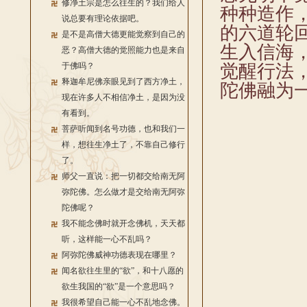
修净土宗是怎么往生的？我们给人
种种造作
说总要有理论依据吧。
的六道轮
是不是高僧大德更能觉察到自己的
生入信海
恶？高僧大德的觉照能力也是来自
于佛吗？
觉醒行法
释迦牟尼佛亲眼见到了西方净土，
陀佛融为
现在许多人不相信净土，是因为没
有看到。
菩萨听闻到名号功德，也和我们一
样，想往生净土了，不靠自己修行
了。
师父一直说：把一切都交给南无阿
弥陀佛。怎么做才是交给南无阿弥
陀佛呢？
我不能念佛时就开念佛机，天天都
听，这样能一心不乱吗？
阿弥陀佛威神功德表现在哪里？
闻名欲往生里的“欲”，和十八愿的
欲生我国的“欲”是一个意思吗？
我很希望自己能一心不乱地念佛。