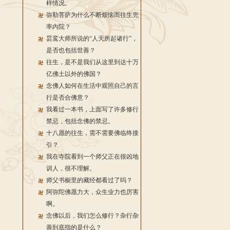
样情况。
弥勒菩萨为什么不断烦恼而往生兜
率内院？
昙鸾大师所说的“人天所起诸行”，
是否也包括世善？
往生，是不是我们从这里到达十万
亿佛土以外的佛国？
念佛人如何在生活中观照自己的言
行是否合佛意？
我看过一本书，上面写了许多修行
禁忌，包括念佛的禁忌。
十八愿的往生，需不需要佛临终接
引？
我在寺院看到一个师父正在很凶地
训人，很不理解。
师父书橱里的藏经都看过了吗？
阿弥陀佛愿力大，众生业力也厉害
啊。
念佛以后，我们怎么修行？杂行杂
善到底指的是什么？