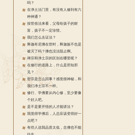
吗？
在净土法门里，有没有人修到有六
种神通？
按世俗法来看，父母给孩子的财
富，孩子不一定珍惜。
我们怎么去证法？
释迦牟尼佛在世时，释迦族不也是
被灭了吗？佛也没法阻止啊。
禅宗和净土宗的区别在哪里呢？
在修行的道路上，什么是邪知邪
见？
密宗是怎么回事？感觉很神秘，和
我们净土宗不一样。
修行、学佛要从内心修，至少要像
个好人吧。
是不是要开悟的人才能讲法？
我觉得学佛后，人总应该变得好一
点吧？
有些人说我品质太低，念佛也不能
往生。