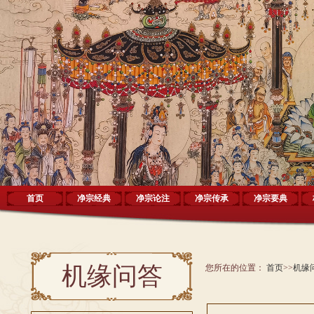
首页
净宗经典
净宗论注
净宗传承
净宗要典
机缘问答
您所在的位置：
首页
>>
机缘