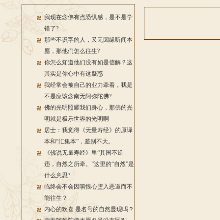
我现在念佛有点恐惧感，是不是学
错了?
那些不识字的人，又无因缘听闻本
愿，那他们怎么往生?
你怎么知道他们没有如是信解？这
其实是你心中有这疑惑
我经常会被自己的业力牵着，我是
不是应该念南无阿弥陀佛?
佛的光明照耀我们身心，那佛的光
明就是极乐世界的光明啊
居士：我觉得《无量寿经》的原译
本和“汇集本”，差别不大。
《佛说无量寿经》里“其国不逆
违，自然之所牵。”这里的“自然”是
什么意思?
临终会不会因嗔恨心堕入恶道而不
能往生？
内心的欢喜 是名号的自然显现吗？