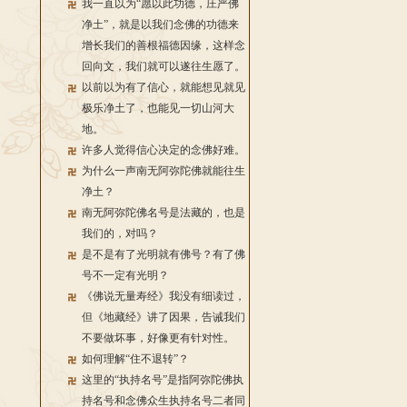
我一直以为“愿以此功德，庄严佛
净土”，就是以我们念佛的功德来
增长我们的善根福德因缘，这样念
回向文，我们就可以遂往生愿了。
以前以为有了信心，就能想见就见
极乐净土了，也能见一切山河大
地。
许多人觉得信心决定的念佛好难。
为什么一声南无阿弥陀佛就能往生
净土？
南无阿弥陀佛名号是法藏的，也是
我们的，对吗？
是不是有了光明就有佛号？有了佛
号不一定有光明？
《佛说无量寿经》我没有细读过，
但《地藏经》讲了因果，告诫我们
不要做坏事，好像更有针对性。
如何理解“住不退转”？
这里的“执持名号”是指阿弥陀佛执
持名号和念佛众生执持名号二者同