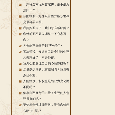
一声称念南无阿弥陀佛，是不是万
法归一？
佛国很多，好像只有西方极乐世界
是最容易去的。
我妈妈要走了，我们怎么帮助她？
念佛前要不要先调整一下心态再
念？
凡夫能不能修行到“无分别”？
某法师说：知道自己是个罪恶生死
凡夫就好了，不必外传。
我怎么能够让自己的心清净些呢？
念佛多少真的没有差别吗？我总有
点想不通。
人的性别、相貌也是随业力变化而
不同吧？
依靠自己修行的力量了生死的人也
还是有的吧？
要信愿念佛才能得救，没有念佛怎
么能往生呢？