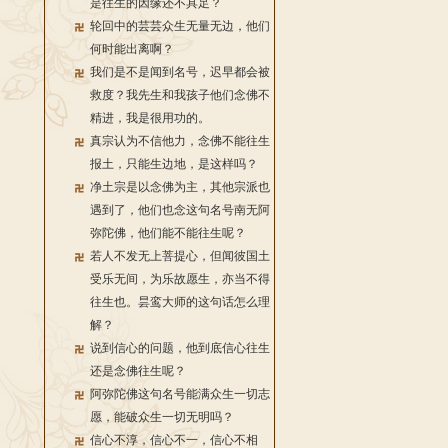
是往生的因缘还不具足？
轮回中的芸芸众生无量无边，他们
何时能出离啊？
我们是不是闻到名号，迟早都会被
救度？我先生和我孩子他们念佛不
精进，我是很用功的。
真宗认为不信他力，念佛不能往生
报土，只能生边地，是这样吗？
净土宗是以念佛为主，其他宗派也
遇到了，他们也念这句名号南无阿
弥陀佛，他们能不能往生呢？
若人不发无上菩提心，但闻彼国土
受乐无间，为乐故愿生，亦当不得
往生也。昙鸾大师的这句话怎么理
解？
说到信心的问题，他到底信心往生
还是念佛往生呢？
阿弥陀佛这句名号能满众生一切志
愿，能破众生一切无明吗？
信心不淳，信心不一，信心不相