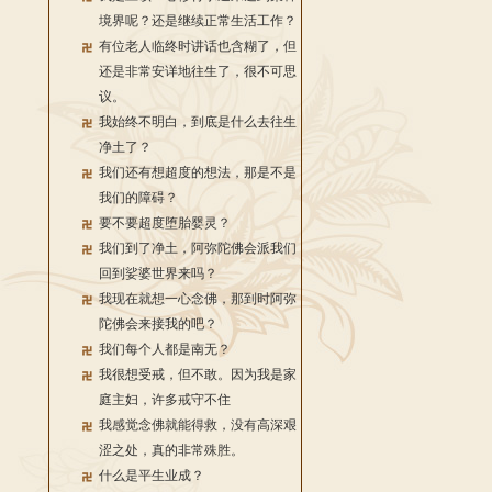
境界呢？还是继续正常生活工作？
有位老人临终时讲话也含糊了，但
还是非常安详地往生了，很不可思
议。
我始终不明白，到底是什么去往生
净土了？
我们还有想超度的想法，那是不是
我们的障碍？
要不要超度堕胎婴灵？
我们到了净土，阿弥陀佛会派我们
回到娑婆世界来吗？
我现在就想一心念佛，那到时阿弥
陀佛会来接我的吧？
我们每个人都是南无？
我很想受戒，但不敢。因为我是家
庭主妇，许多戒守不住
我感觉念佛就能得救，没有高深艰
涩之处，真的非常殊胜。
什么是平生业成？