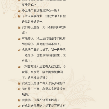
要受苦吗？
净土法门有没有清净心一说？
有些人喜欢神通。佛的大弟子目犍
连就是神通第一。
我们那么愚痴，为什么能刹那成佛
呢？
有法师说：净土法门就是专门礼拜
阿弥陀佛，其他的佛就不拜了。
念佛法门真的太好了。我一边干活
一边念佛，也能成就我的往生，太
容易了。
《阿弥陀经》里若有人已发愿、今
发愿、当发愿，欲生阿弥陀佛国
者。这里发愿是谁？
我该怎么念佛？每天念多少达标？
我对往生一事，心里其实还是没有
底的。
我供佛，但我不烧香可以吗？
什么是念佛三昧？是不是菩萨才有