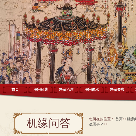
首页
净宗经典
净宗论注
净宗传承
净宗要典
您所在的位置：
首页
>>
机缘
机缘问答
么回事？
>>