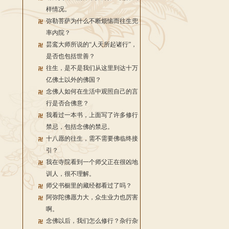
样情况。
弥勒菩萨为什么不断烦恼而往生兜
率内院？
昙鸾大师所说的“人天所起诸行”，
是否也包括世善？
往生，是不是我们从这里到达十万
亿佛土以外的佛国？
念佛人如何在生活中观照自己的言
行是否合佛意？
我看过一本书，上面写了许多修行
禁忌，包括念佛的禁忌。
十八愿的往生，需不需要佛临终接
引？
我在寺院看到一个师父正在很凶地
训人，很不理解。
师父书橱里的藏经都看过了吗？
阿弥陀佛愿力大，众生业力也厉害
啊。
念佛以后，我们怎么修行？杂行杂