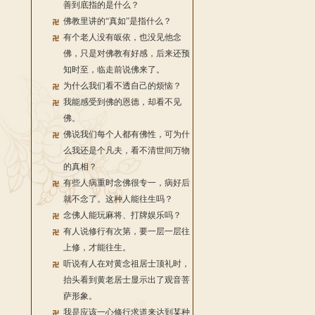
善到底指的是什么？
佛教里讲的“真如”是指什么？
有个老人没有皈依，也没见他念
佛，只是对佛教有好感，后来还预
知时至，临走前说佛来了。
为什么我们看不透自己的烦恼？
我能感受到佛的恩德，却看不见
佛。
佛说我们每个人都有佛性，可为什
么我还是个凡夫，看不清世间万物
的真相？
有些人病重时念佛很专一，病好后
就不念了。这种人能往生吗？
念佛人能玩麻将、打牌娱乐吗？
有人说修行有次第，要一层一层往
上修，才能往生。
听说有人在对黄念祖居士顶礼时，
抬头看到黄老居士显示出了观音菩
萨形象。
我是应该一心修行求道来达到某种