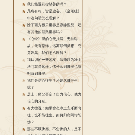
我们能遇到弥勒菩萨吗？
凡所有相，皆是虚妄。《金刚经》
中这句话怎么理解？
除了西方极乐世界是寂静涅槃，还
有其他的涅槃世界吗？
《心经》里的心无挂碍，无挂碍
故，无有恐怖，远离颠倒梦想，究
竟涅槃。我们怎么理解？
我认识的一些莲友，法师以为净土
法门就是这样，佛号念到哪里也就
明白到哪里。
我们是信心往生？还是念佛往生
呢？
居士：师父否定了自力信心、他力
信心的分别。
有大德说：如果贪恋净土安乐而向
往，也不能往生。如何归命阿弥陀
佛？
那些不顺佛愿、不念佛的人，是不