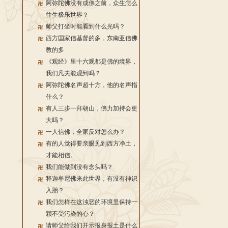
阿弥陀佛没有成佛之前，众生怎么
往生极乐世界？
师父打坐时能看到什么光吗？
西方国家信基督的多，东南亚信佛
教的多
《观经》里十六观都是佛的境界，
我们凡夫能观到吗？
阿弥陀佛名声超十方，他的名声指
什么？
有人三步一拜朝山，佛力加持会更
大吗？
一人信佛，全家反对怎么办？
有的人觉得要亲眼见到西方净土，
才能相信。
我们能做到没有念头吗？
释迦牟尼佛来此世界，有没有神识
入胎？
我们怎样在这浊恶的环境里保持一
颗不受污染的心？
请师父给我们开示报身报土是什么