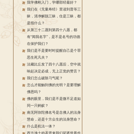
我学佛刚入门，学哪部经最好？
我们在《无量寿经》里读到普等三
昧，清净解脱三昧，住是三昧，都
是指什么？
从第三十二愿到第四十八愿，都
有“闻我名字”，是不是名号的功德
在保护我们？
我们是不是要时时提醒自己是个罪
恶生死凡夫？
法藏比丘发了四十八愿后，空中就
响起决定必成，无上正觉的赞言？
我们怎么破除习气呢？
怎么才能触到佛的光明？是要理解
佛恩吗？
佛的眼里，我们是不是微不足道如
同一只蚂蚁？
南无阿弥陀佛名号是念佛人的法身
慧命，还是十方众生的法身慧命？
什么是机法一体？
西方净土的圣贤来我们娑婆世界也