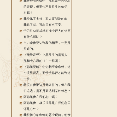
我曾经有过体悟，那也是一种信心
的表现，但那也不是往生的依凭，
对吗？
我身体不太好，家人要我吃的肉，
我吃了些。可心里有点不安。
学习性功德成就对净业行人的信愿
有什么帮助？
自力念佛要达到和佛相应，一定是
很难的。
《无量寿经》上品往生的是善人，
那和十八愿的往生一样吗？
《弥陀要解》念念相应念念佛，这
个境界很高，要慢慢修行才能到这
一步。
救度在佛那边是无条件的，但在我
们这边，是不是要达到某种状态？
阿弥陀佛在我们心中吗？
阿弥陀佛、极乐世界是在我们心里
还是心外？
我很担心临命终时恶业现前，怨亲