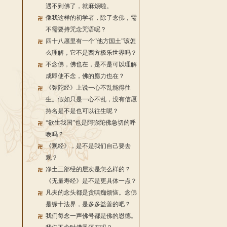
遇不到佛了，就麻烦啦。
像我这样的初学者，除了念佛，需
不需要持咒念咒语呢？
四十八愿里有一个“他方国土”该怎
么理解，它不是西方极乐世界吗？
不念佛，佛也在，是不是可以理解
成即使不念，佛的愿力也在？
《弥陀经》上说一心不乱能得往
生。假如只是一心不乱，没有信愿
持名是不是也可以往生呢？
“欲生我国”也是阿弥陀佛急切的呼
唤吗？
《观经》，是不是我们自己要去
观？
净土三部经的层次是怎么样的？
《无量寿经》是不是更具体一点？
凡夫的念头都是贪嗔痴烦恼。念佛
是缘十法界，是多多益善的吧？
我们每念一声佛号都是佛的恩德。