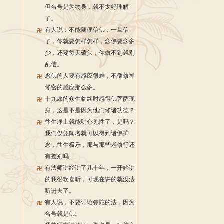
但名号是为物身，就不太好理解
了。
有人说：不能随便信佛，一旦信
了，你就要怎样怎样，念佛要念多
少，还要每天磕头，你做不到就别
乱信。
念佛的人要有感应很难，不像修禅
修密的感应那么多。
十九愿的众生临终时感得佛菩萨现
身，这是不是因为他们修诸功德？
往生净土就能明心见性了，是吗？
我们仅凭闻名就可以得到诸佛护
念，往生极乐，那与那些老修行还
有差别吗
有法师讲经讲了几十年，一开始讲
的我很欢喜听，可现在讲的就没法
听进去了。
有人说，不要讨论弥陀的法，因为
名号就是佛。