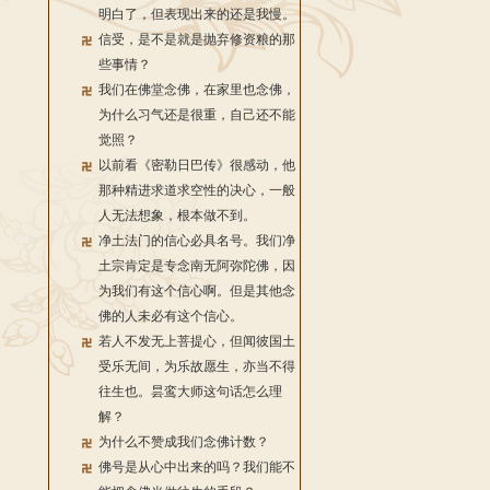
明白了，但表现出来的还是我慢。
信受，是不是就是抛弃修资粮的那
些事情？
我们在佛堂念佛，在家里也念佛，
为什么习气还是很重，自己还不能
觉照？
以前看《密勒日巴传》很感动，他
那种精进求道求空性的决心，一般
人无法想象，根本做不到。
净土法门的信心必具名号。我们净
土宗肯定是专念南无阿弥陀佛，因
为我们有这个信心啊。但是其他念
佛的人未必有这个信心。
若人不发无上菩提心，但闻彼国土
受乐无间，为乐故愿生，亦当不得
往生也。昙鸾大师这句话怎么理
解？
为什么不赞成我们念佛计数？
佛号是从心中出来的吗？我们能不