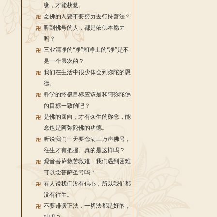
缘，才能获救。
念佛的人要不要努力去行持善法？
听到佛号的人，都是依佛本愿力
吗？
三业清净的“净”和净土的“净”是不
是一个层次的？
我们在生活中很少体会到弥陀的恩
德。
科学的终极目标应该是和阿弥陀佛
的目标一致的吧？
是佛的回向，才有众生的称念，能
念也是阿弥陀佛的功德。
听说我们一天要念满三万声佛号，
往生才有把握。真的是这样吗？
观音菩萨救苦救难，我们遇到困难
可以念菩萨圣号吗？
有人说我们没有信心，所以我们都
没有往生。
不要诽谤正法，一切法都是好的，