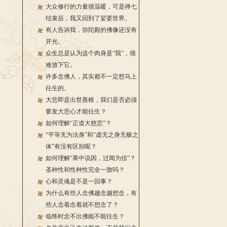
大众修行的力量很温暖，可是禅七
结束后，我又回到了娑婆世界。
有人告诉我，弥陀殿的佛像还没有
开光。
众生总是认为这个肉身是“我”，很
难放下它。
许多念佛人，其实都不一定想马上
往生的。
大悲即是出世善根，我们是否必须
要发大悲心才能往生？
如何理解“正道大慈悲”？
“平等无为法身”和“虚无之身无极之
体”有没有区别呢？
如何理解“果中说因，过闻为信”？
圣种性和性种性完全一致吗？
心和灵魂是不是一回事？
为什么有些人念佛越念越想念，有
些人念着念着就不想念了？
临终时念不出佛能不能往生？