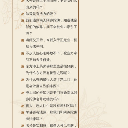
名号是自己主动而来，不是我们念
出来的吗？
法音是有法力的吧？
我们遇到南无阿弥陀佛，知道他是
我们的依靠，就不会被业力牵引了
吗？
请师父开示，令我入于正定业，彻
底入佛光明。
不少人担心临终放不下，被业力牵
引不知去往何处。
东方净土药师佛那里也是很好的，
为什么东方没有接引之说呢？
为什么有的修行人进了净土门，还
是会计度自己的东西？
净土宗的善知识是专门宣扬南无阿
弥陀佛名号功德的吗？
善人、恶人往生是没有差别的吗？
学佛要有法缘，那我们和阿弥陀佛
有法缘吗？
名号是实相身，很多人可以理解，