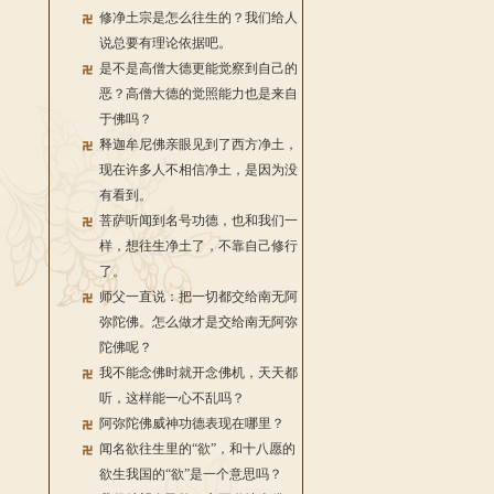
修净土宗是怎么往生的？我们给人
说总要有理论依据吧。
是不是高僧大德更能觉察到自己的
恶？高僧大德的觉照能力也是来自
于佛吗？
释迦牟尼佛亲眼见到了西方净土，
现在许多人不相信净土，是因为没
有看到。
菩萨听闻到名号功德，也和我们一
样，想往生净土了，不靠自己修行
了。
师父一直说：把一切都交给南无阿
弥陀佛。怎么做才是交给南无阿弥
陀佛呢？
我不能念佛时就开念佛机，天天都
听，这样能一心不乱吗？
阿弥陀佛威神功德表现在哪里？
闻名欲往生里的“欲”，和十八愿的
欲生我国的“欲”是一个意思吗？