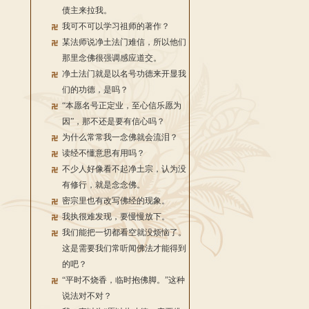
债主来拉我。
我可不可以学习祖师的著作？
某法师说净土法门难信，所以他们
那里念佛很强调感应道交。
净土法门就是以名号功德来开显我
们的功德，是吗？
“本愿名号正定业，至心信乐愿为
因”，那不还是要有信心吗？
为什么常常我一念佛就会流泪？
读经不懂意思有用吗？
不少人好像看不起净土宗，认为没
有修行，就是念念佛。
密宗里也有改写佛经的现象。
我执很难发现，要慢慢放下。
我们能把一切都看空就没烦恼了。
这是需要我们常听闻佛法才能得到
的吧？
“平时不烧香，临时抱佛脚。”这种
说法对不对？