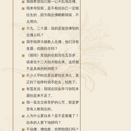
我很希望自己能一心不乱地念佛。
我来寺院前，是不相信自己一定能
往生的，因为我念佛断断续续，不
太用功。
十九、二十愿，说的是疑惑佛智的
念佛人吗？
我学祖师大德教人念佛，他们没有
发愿，也能往生吗？
《观经》里说的在胎宫住五百岁，
或者住十二大劫才能出来。这些都
不是具体的时间吧？
不少人平时总是说要往生净土，真
正到了临终时就不想走，怕死了。
有莲友说：我现在回头学习弥陀本
愿怕是来不及了。
我一直念文殊菩萨的心咒，那是梦
里有人教我念的。
人为什么要自杀？是不是着魔了？
自杀的人要下地狱吗？
不信佛，佛也救，也帮助我们吗？