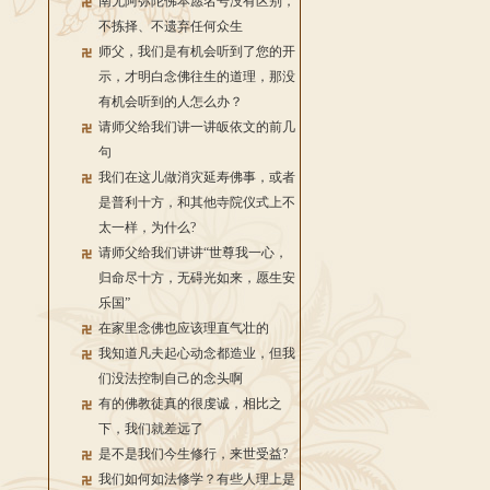
南无阿弥陀佛本愿名号没有区别，
不拣择、不遗弃任何众生
师父，我们是有机会听到了您的开
示，才明白念佛往生的道理，那没
有机会听到的人怎么办？
请师父给我们讲一讲皈依文的前几
句
我们在这儿做消灾延寿佛事，或者
是普利十方，和其他寺院仪式上不
太一样，为什么?
请师父给我们讲讲“世尊我一心，
归命尽十方，无碍光如来，愿生安
乐国”
在家里念佛也应该理直气壮的
我知道凡夫起心动念都造业，但我
们没法控制自己的念头啊
有的佛教徒真的很虔诚，相比之
下，我们就差远了
是不是我们今生修行，来世受益?
我们如何如法修学？有些人理上是