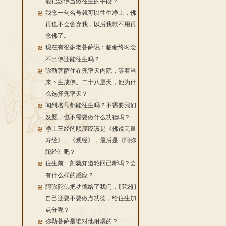
能把念佛当做往生的手段？
我念一句名号就可以往生净土，佛
再也不会舍弃我，以后我就不用再
念佛了。
现在有很多老菩萨说：临命终时念
不出佛还能往生吗？
弥勒菩萨住在兜率天内院，等着当
来下生成佛。二十八层天，他为什
么选择兜率天？
闻到名号都能往生吗？不需要我们
发愿，也不需要做什么功德吗？
净土三经的顺序应该是《佛说无量
寿经》、《观经》，最后是《阿弥
陀经》吧？
往生前一刻就知道轮回已断吗？会
有什么样的感应？
阿弥陀佛把功德给了我们，那我们
自己还要不要做点功德，给往生加
点分呢？
弥勒菩萨是谁对他咐嘱的？