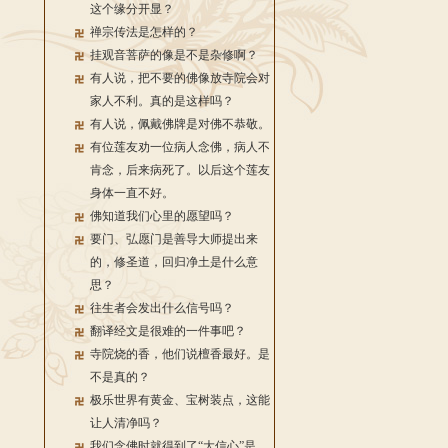
这个缘分开显？
禅宗传法是怎样的？
挂观音菩萨的像是不是杂修啊？
有人说，把不要的佛像放寺院会对
家人不利。真的是这样吗？
有人说，佩戴佛牌是对佛不恭敬。
有位莲友劝一位病人念佛，病人不
肯念，后来病死了。以后这个莲友
身体一直不好。
佛知道我们心里的愿望吗？
要门、弘愿门是善导大师提出来
的，修圣道，回归净土是什么意
思？
往生者会发出什么信号吗？
翻译经文是很难的一件事吧？
寺院烧的香，他们说檀香最好。是
不是真的？
极乐世界有黄金、宝树装点，这能
让人清净吗？
我们念佛时就得到了“大信心”是