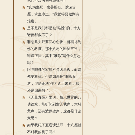
我们不念时佛恩还在吗？
“真为生死，发菩提心。以深信
愿，求生净土。”我觉得要做到有
难度。
是不是我们都是被“唯除”的，十方
诸佛都救不了？
罪恶凡夫只要回心念佛，都能得到
佛的救度。那十八愿的唯除五逆，
诽谤正法，其中“唯除”是什么意思
呢？
阿弥陀佛的宏愿不是因果教，而是
佛要救你。但是如果把“唯除五
逆，诽谤正法”作为遮止来看，那
还是因果教了。
《无量寿经》里说：极乐世界的八
功德水，能听闻到空无我声，大慈
悲声，还有波罗蜜声，这都是什么
意思？
如果我犯了五逆谤法罪，十八愿就
不对我的机了吗？