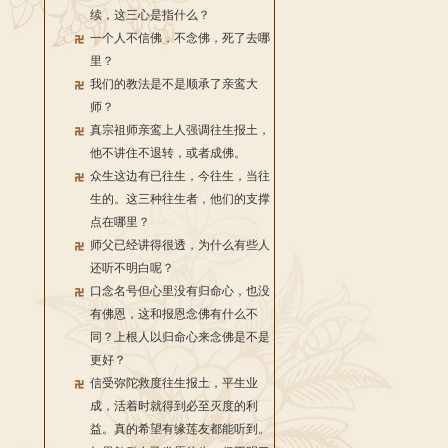
续，这三心是指什么？
一个人不信佛，不念佛，死了去哪
里？
我们的教法是不是顺承了亲鸾大
师？
真宗祖师亲鸾上人强调往生报土，
他不讲住不退转，或者成佛。
众生这边有已往生，今往生，当往
生的。这三种往生者，他们的支撑
点在哪里？
师父已经讲得很透，为什么有些人
还听不明白呢？
口念名号但心里没有归命心，也没
有佛恩，这和报恩念佛有什么不
同？上根人以归命心来念佛是不是
更好？
信受弥陀救度往生报土，平生业
成，活着时就得到必至灭度的利
益。真的希望有缘莲友都能听到。