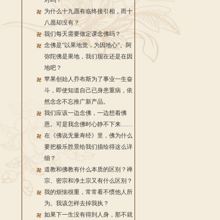
对吗？
为什么十九愿有临终接引相，而十
八愿却没有？
我们每天需要做定课念佛吗？
念佛是“以果地觉，为因地心”。阿
弥陀佛是果地，我们现在还是在因
地吧？
苹果创始人乔布斯为了事业一生奋
斗，即使知道自己已身患重病，依
然念念不忘推广新产品。
我们应该一边念佛，一边想着佛
恩。可是我念佛时心静不下来……
在《佛说无量寿经》里，佛为什么
要把极乐胜景给我们描绘得这么详
细？
道教和佛教有什么本质的区别？禅
宗、密宗和净土宗又有什么区别？
我的烦恼很重，常常看不惯他人所
为。我该怎样去掉我执？
如果下一生没有得到人身，那不就