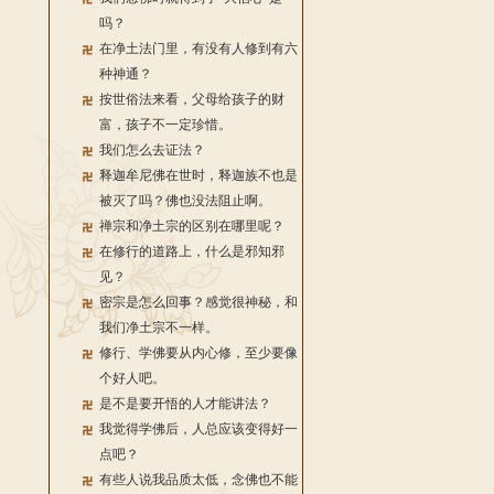
吗？
在净土法门里，有没有人修到有六
种神通？
按世俗法来看，父母给孩子的财
富，孩子不一定珍惜。
我们怎么去证法？
释迦牟尼佛在世时，释迦族不也是
被灭了吗？佛也没法阻止啊。
禅宗和净土宗的区别在哪里呢？
在修行的道路上，什么是邪知邪
见？
密宗是怎么回事？感觉很神秘，和
我们净土宗不一样。
修行、学佛要从内心修，至少要像
个好人吧。
是不是要开悟的人才能讲法？
我觉得学佛后，人总应该变得好一
点吧？
有些人说我品质太低，念佛也不能