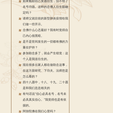
如果勉励自己发愿往生，但不明了
名号功德。这样的念佛人往生能确
定吗？
请师父就目前的新型肺炎疫情给我
们做一些开示。
念佛什么心态最好？我有时觉得自
己内心很黑暗。
是不是世间发生的一切都有佛的力
量在护持？
参加助念多了，就会产生错觉：这
个人是我送往生的。
现在很多出家人都在做助念这事，
在这方面研究、下功夫。法师您是
怎么看的？
四十八愿中，十八、十九、二十愿
是和我们息息相关的
有句话说“信心必具名号，名号未
必具真实信心。”我觉得也是有依
据的。
阿弥陀佛在我们心里吗？