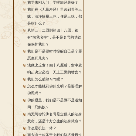
我学佛刚入门，学哪部经最好？
我们在《无量寿经》里读到普等三
昧，清净解脱三昧，住是三昧，都
是指什么？
从第三十二愿到第四十八愿，都
有“闻我名字”，是不是名号的功德
在保护我们？
我们是不是要时时提醒自己是个罪
恶生死凡夫？
法藏比丘发了四十八愿后，空中就
响起决定必成，无上正觉的赞言？
我们怎么破除习气呢？
怎么才能触到佛的光明？是要理解
佛恩吗？
佛的眼里，我们是不是微不足道如
同一只蚂蚁？
南无阿弥陀佛名号是念佛人的法身
慧命，还是十方众生的法身慧命？
什么是机法一体？
西方净土的圣贤来我们娑婆世界也