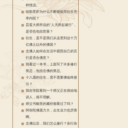
样情况。
弥勒菩萨为什么不断烦恼而往生兜
率内院？
昙鸾大师所说的“人天所起诸行”，
是否也包括世善？
往生，是不是我们从这里到达十万
亿佛土以外的佛国？
念佛人如何在生活中观照自己的言
行是否合佛意？
我看过一本书，上面写了许多修行
禁忌，包括念佛的禁忌。
十八愿的往生，需不需要佛临终接
引？
我在寺院看到一个师父正在很凶地
训人，很不理解。
师父书橱里的藏经都看过了吗？
阿弥陀佛愿力大，众生业力也厉害
啊。
念佛以后，我们怎么修行？杂行杂