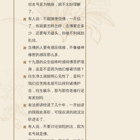
但名号是为物身，就不太好理解
了。
有人说：不能随便信佛，一旦信
了，你就要怎样怎样，念佛要念多
少，还要每天磕头，你做不到就别
乱信。
念佛的人要有感应很难，不像修禅
修密的感应那么多。
十九愿的众生临终时感得佛菩萨现
身，这是不是因为他们修诸功德？
往生净土就能明心见性了，是吗？
我们仅凭闻名就可以得到诸佛护
念，往生极乐，那与那些老修行还
有差别吗
有法师讲经讲了几十年，一开始讲
的我很欢喜听，可现在讲的就没法
听进去了。
有人说，不要讨论弥陀的法，因为
名号就是佛。