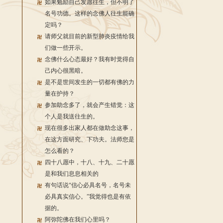
如果勉励自己发愿往生，但不明了
名号功德。这样的念佛人往生能确
定吗？
请师父就目前的新型肺炎疫情给我
们做一些开示。
念佛什么心态最好？我有时觉得自
己内心很黑暗。
是不是世间发生的一切都有佛的力
量在护持？
参加助念多了，就会产生错觉：这
个人是我送往生的。
现在很多出家人都在做助念这事，
在这方面研究、下功夫。法师您是
怎么看的？
四十八愿中，十八、十九、二十愿
是和我们息息相关的
有句话说“信心必具名号，名号未
必具真实信心。”我觉得也是有依
据的。
阿弥陀佛在我们心里吗？