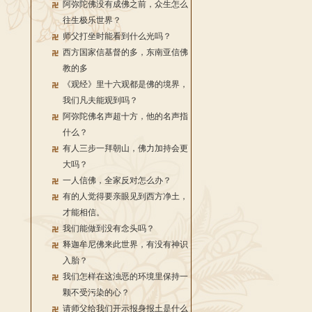
阿弥陀佛没有成佛之前，众生怎么
往生极乐世界？
师父打坐时能看到什么光吗？
西方国家信基督的多，东南亚信佛
教的多
《观经》里十六观都是佛的境界，
我们凡夫能观到吗？
阿弥陀佛名声超十方，他的名声指
什么？
有人三步一拜朝山，佛力加持会更
大吗？
一人信佛，全家反对怎么办？
有的人觉得要亲眼见到西方净土，
才能相信。
我们能做到没有念头吗？
释迦牟尼佛来此世界，有没有神识
入胎？
我们怎样在这浊恶的环境里保持一
颗不受污染的心？
请师父给我们开示报身报土是什么