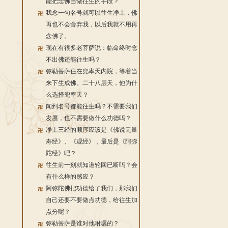
能把念佛当做往生的手段？
我念一句名号就可以往生净土，佛
再也不会舍弃我，以后我就不用再
念佛了。
现在有很多老菩萨说：临命终时念
不出佛还能往生吗？
弥勒菩萨住在兜率天内院，等着当
来下生成佛。二十八层天，他为什
么选择兜率天？
闻到名号都能往生吗？不需要我们
发愿，也不需要做什么功德吗？
净土三经的顺序应该是《佛说无量
寿经》、《观经》，最后是《阿弥
陀经》吧？
往生前一刻就知道轮回已断吗？会
有什么样的感应？
阿弥陀佛把功德给了我们，那我们
自己还要不要做点功德，给往生加
点分呢？
弥勒菩萨是谁对他咐嘱的？