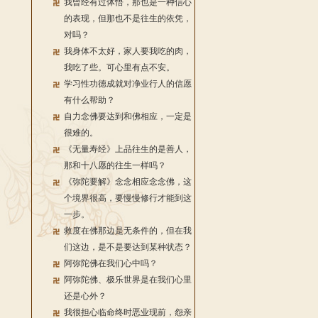
我曾经有过体悟，那也是一种信心
的表现，但那也不是往生的依凭，
对吗？
我身体不太好，家人要我吃的肉，
我吃了些。可心里有点不安。
学习性功德成就对净业行人的信愿
有什么帮助？
自力念佛要达到和佛相应，一定是
很难的。
《无量寿经》上品往生的是善人，
那和十八愿的往生一样吗？
《弥陀要解》念念相应念念佛，这
个境界很高，要慢慢修行才能到这
一步。
救度在佛那边是无条件的，但在我
们这边，是不是要达到某种状态？
阿弥陀佛在我们心中吗？
阿弥陀佛、极乐世界是在我们心里
还是心外？
我很担心临命终时恶业现前，怨亲