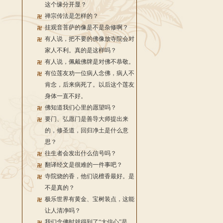
这个缘分开显？
禅宗传法是怎样的？
挂观音菩萨的像是不是杂修啊？
有人说，把不要的佛像放寺院会对
家人不利。真的是这样吗？
有人说，佩戴佛牌是对佛不恭敬。
有位莲友劝一位病人念佛，病人不
肯念，后来病死了。以后这个莲友
身体一直不好。
佛知道我们心里的愿望吗？
要门、弘愿门是善导大师提出来
的，修圣道，回归净土是什么意
思？
往生者会发出什么信号吗？
翻译经文是很难的一件事吧？
寺院烧的香，他们说檀香最好。是
不是真的？
极乐世界有黄金、宝树装点，这能
让人清净吗？
我们念佛时就得到了“大信心”是