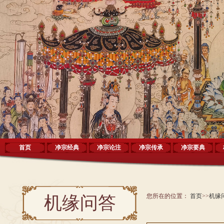
首页
净宗经典
净宗论注
净宗传承
净宗要典
您所在的位置：
首页
>>
机缘
机缘问答