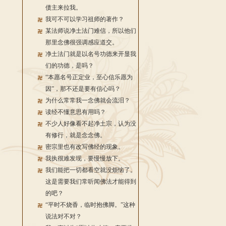
债主来拉我。
我可不可以学习祖师的著作？
某法师说净土法门难信，所以他们
那里念佛很强调感应道交。
净土法门就是以名号功德来开显我
们的功德，是吗？
“本愿名号正定业，至心信乐愿为
因”，那不还是要有信心吗？
为什么常常我一念佛就会流泪？
读经不懂意思有用吗？
不少人好像看不起净土宗，认为没
有修行，就是念念佛。
密宗里也有改写佛经的现象。
我执很难发现，要慢慢放下。
我们能把一切都看空就没烦恼了。
这是需要我们常听闻佛法才能得到
的吧？
“平时不烧香，临时抱佛脚。”这种
说法对不对？