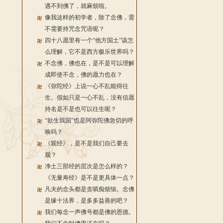
遇不到佛了，就麻烦啦。
像我这样的初学者，除了念佛，需
不需要持咒念咒语呢？
四十八愿里有一个“他方国土”该怎
么理解，它不是西方极乐世界吗？
不念佛，佛也在，是不是可以理解
成即使不念，佛的愿力也在？
《弥陀经》上说一心不乱能得往
生。假如只是一心不乱，没有信愿
持名是不是也可以往生呢？
“欲生我国”也是阿弥陀佛急切的呼
唤吗？
《观经》，是不是我们自己要去
观？
净土三部经的层次是怎么样的？
《无量寿经》是不是更具体一点？
凡夫的念头都是贪嗔痴烦恼。念佛
是缘十法界，是多多益善的吧？
我们每念一声佛号都是佛的恩德。