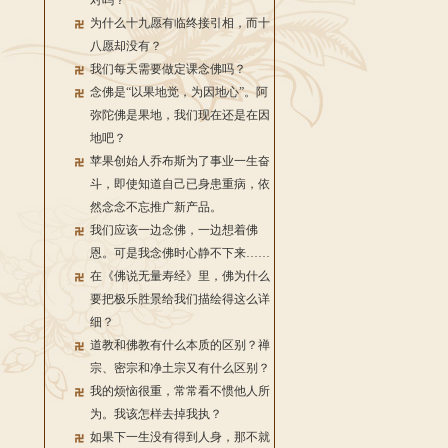
对吗？
为什么十九愿有临终接引相，而十
八愿却没有？
我们每天需要做定课念佛吗？
念佛是“以果地觉，为因地心”。阿
弥陀佛是果地，我们现在还是在因
地吧？
苹果创始人乔布斯为了事业一生奋
斗，即使知道自己已身患重病，依
然念念不忘推广新产品。
我们应该一边念佛，一边想着佛
恩。可是我念佛时心静不下来……
在《佛说无量寿经》里，佛为什么
要把极乐胜景给我们描绘得这么详
细？
道教和佛教有什么本质的区别？禅
宗、密宗和净土宗又有什么区别？
我的烦恼很重，常常看不惯他人所
为。我该怎样去掉我执？
如果下一生没有得到人身，那不就