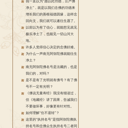
我一直以为“愿以此功德，庄严佛
净土”，就是以我们念佛的功德来
增长我们的善根福德因缘，这样念
回向文，我们就可以遂往生愿了。
以前以为有了信心，就能想见就见
极乐净土了，也能见一切山河大
地。
许多人觉得信心决定的念佛好难。
为什么一声南无阿弥陀佛就能往生
净土？
南无阿弥陀佛名号是法藏的，也是
我们的，对吗？
是不是有了光明就有佛号？有了佛
号不一定有光明？
《佛说无量寿经》我没有细读过，
但《地藏经》讲了因果，告诫我们
不要做坏事，好像更有针对性。
如何理解“住不退转”？
这里的“执持名号”是指阿弥陀佛执
持名号和念佛众生执持名号二者同