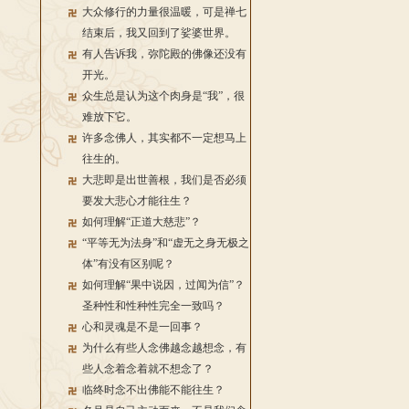
大众修行的力量很温暖，可是禅七
结束后，我又回到了娑婆世界。
有人告诉我，弥陀殿的佛像还没有
开光。
众生总是认为这个肉身是“我”，很
难放下它。
许多念佛人，其实都不一定想马上
往生的。
大悲即是出世善根，我们是否必须
要发大悲心才能往生？
如何理解“正道大慈悲”？
“平等无为法身”和“虚无之身无极之
体”有没有区别呢？
如何理解“果中说因，过闻为信”？
圣种性和性种性完全一致吗？
心和灵魂是不是一回事？
为什么有些人念佛越念越想念，有
些人念着念着就不想念了？
临终时念不出佛能不能往生？