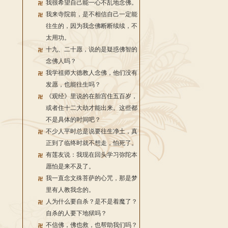
我很希望自己能一心不乱地念佛。
我来寺院前，是不相信自己一定能
往生的，因为我念佛断断续续，不
太用功。
十九、二十愿，说的是疑惑佛智的
念佛人吗？
我学祖师大德教人念佛，他们没有
发愿，也能往生吗？
《观经》里说的在胎宫住五百岁，
或者住十二大劫才能出来。这些都
不是具体的时间吧？
不少人平时总是说要往生净土，真
正到了临终时就不想走，怕死了。
有莲友说：我现在回头学习弥陀本
愿怕是来不及了。
我一直念文殊菩萨的心咒，那是梦
里有人教我念的。
人为什么要自杀？是不是着魔了？
自杀的人要下地狱吗？
不信佛，佛也救，也帮助我们吗？