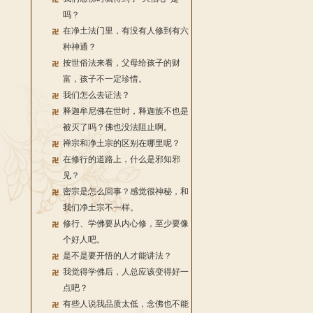
吗？
在净土法门里，有没有人修到有六
种神通？
按世俗法来看，父母给孩子的财
富，孩子不一定珍惜。
我们怎么去证法？
释迦牟尼佛在世时，释迦族不也是
被灭了吗？佛也没法阻止啊。
禅宗和净土宗的区别在哪里呢？
在修行的道路上，什么是邪知邪
见？
密宗是怎么回事？感觉很神秘，和
我们净土宗不一样。
修行、学佛要从内心修，至少要像
个好人吧。
是不是要开悟的人才能讲法？
我觉得学佛后，人总应该变得好一
点吧？
有些人说我品质太低，念佛也不能