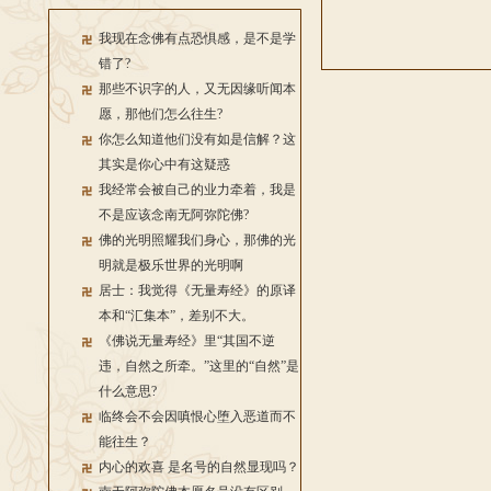
我现在念佛有点恐惧感，是不是学
错了?
那些不识字的人，又无因缘听闻本
愿，那他们怎么往生?
你怎么知道他们没有如是信解？这
其实是你心中有这疑惑
我经常会被自己的业力牵着，我是
不是应该念南无阿弥陀佛?
佛的光明照耀我们身心，那佛的光
明就是极乐世界的光明啊
居士：我觉得《无量寿经》的原译
本和“汇集本”，差别不大。
《佛说无量寿经》里“其国不逆
违，自然之所牵。”这里的“自然”是
什么意思?
临终会不会因嗔恨心堕入恶道而不
能往生？
内心的欢喜 是名号的自然显现吗？