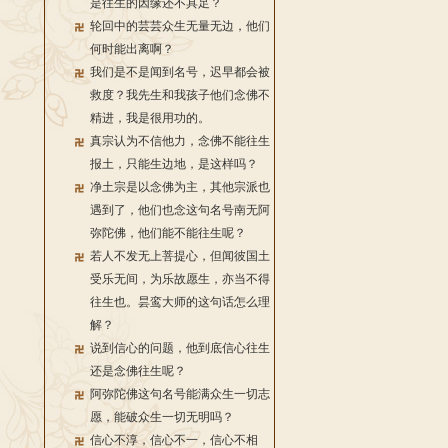
是往生的因缘还不具足？
轮回中的芸芸众生无量无边，他们
何时能出离啊？
我们是不是闻到名号，迟早都会被
救度？我先生和我孩子他们念佛不
精进，我是很用功的。
真宗认为不信他力，念佛不能往生
报土，只能生边地，是这样吗？
净土宗是以念佛为主，其他宗派也
遇到了，他们也念这句名号南无阿
弥陀佛，他们能不能往生呢？
若人不发无上菩提心，但闻彼国土
受乐无间，为乐故愿生，亦当不得
往生也。昙鸾大师的这句话怎么理
解？
说到信心的问题，他到底信心往生
还是念佛往生呢？
阿弥陀佛这句名号能满众生一切志
愿，能破众生一切无明吗？
信心不淳，信心不一，信心不相