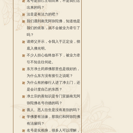
名号是自己主动而来，不是我们念
出来的吗？
法音是有法力的吧？
我们遇到南无阿弥陀佛，知道他是
我们的依靠，就不会被业力牵引了
吗？
请师父开示，令我入于正定业，彻
底入佛光明。
不少人担心临终放不下，被业力牵
引不知去往何处。
东方净土药师佛那里也是很好的，
为什么东方没有接引之说呢？
为什么有的修行人进了净土门，还
是会计度自己的东西？
净土宗的善知识是专门宣扬南无阿
弥陀佛名号功德的吗？
善人、恶人往生是没有差别的吗？
学佛要有法缘，那我们和阿弥陀佛
有法缘吗？
名号是实相身，很多人可以理解，