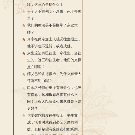
续，这三心是指什么？
一个人不信佛，不念佛，死了去哪
里？
我们的教法是不是顺承了亲鸾大
师？
真宗祖师亲鸾上人强调往生报土，
他不讲住不退转，或者成佛。
众生这边有已往生，今往生，当往
生的。这三种往生者，他们的支撑
点在哪里？
师父已经讲得很透，为什么有些人
还听不明白呢？
口念名号但心里没有归命心，也没
有佛恩，这和报恩念佛有什么不
同？上根人以归命心来念佛是不是
更好？
信受弥陀救度往生报土，平生业
成，活着时就得到必至灭度的利
益。真的希望有缘莲友都能听到。