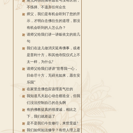
南无阿弥陀佛本愿名号没有区别，
不拣择、不遗弃任何众生
师父，我们是有机会听到了您的开
示，才明白念佛往生的道理，那没
有机会听到的人怎么办？
请师父给我们讲一讲皈依文的前几
句
我们在这儿做消灾延寿佛事，或者
是普利十方，和其他寺院仪式上不
太一样，为什么?
请师父给我们讲讲“世尊我一心，
归命尽十方，无碍光如来，愿生安
乐国”
在家里念佛也应该理直气壮的
我知道凡夫起心动念都造业，但我
们没法控制自己的念头啊
有的佛教徒真的很虔诚，相比之
下，我们就差远了
是不是我们今生修行，来世受益?
我们如何如法修学？有些人理上是