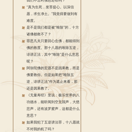
我们不念时佛恩还在吗？
“真为生死，发菩提心。以深信
愿，求生净土。”我觉得要做到有
难度。
是不是我们都是被“唯除”的，十方
诸佛都救不了？
罪恶凡夫只要回心念佛，都能得到
佛的救度。那十八愿的唯除五逆，
诽谤正法，其中“唯除”是什么意思
呢？
阿弥陀佛的宏愿不是因果教，而是
佛要救你。但是如果把“唯除五
逆，诽谤正法”作为遮止来看，那
还是因果教了。
《无量寿经》里说：极乐世界的八
功德水，能听闻到空无我声，大慈
悲声，还有波罗蜜声，这都是什么
意思？
如果我犯了五逆谤法罪，十八愿就
不对我的机了吗？