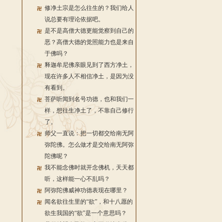
修净土宗是怎么往生的？我们给人
说总要有理论依据吧。
是不是高僧大德更能觉察到自己的
恶？高僧大德的觉照能力也是来自
于佛吗？
释迦牟尼佛亲眼见到了西方净土，
现在许多人不相信净土，是因为没
有看到。
菩萨听闻到名号功德，也和我们一
样，想往生净土了，不靠自己修行
了。
师父一直说：把一切都交给南无阿
弥陀佛。怎么做才是交给南无阿弥
陀佛呢？
我不能念佛时就开念佛机，天天都
听，这样能一心不乱吗？
阿弥陀佛威神功德表现在哪里？
闻名欲往生里的“欲”，和十八愿的
欲生我国的“欲”是一个意思吗？