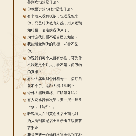
善到底指的是什么？
佛教里讲的“真如”是指什么？
有个老人没有皈依，也没见他念
佛，只是对佛教有好感，后来还预
知时至，临走前说佛来了。
为什么我们看不透自己的烦恼？
我能感受到佛的恩德，却看不见
佛。
佛说我们每个人都有佛性，可为什
么我还是个凡夫，看不清世间万物
的真相？
有些人病重时念佛很专一，病好后
就不念了。这种人能往生吗？
念佛人能玩麻将、打牌娱乐吗？
有人说修行有次第，要一层一层往
上修，才能往生。
听说有人在对黄念祖居士顶礼时，
抬头看到黄老居士显示出了观音菩
萨形象。
我是应该一心修行求道来达到某种