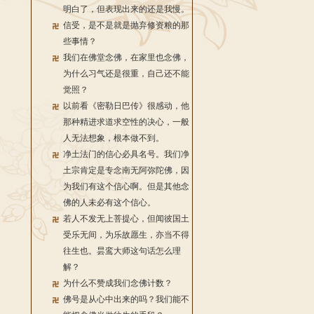
明白了，但表现出来的还是我慢。
信受，是不是就是抛弃修资粮的那
些事情？
我们在佛堂念佛，在家里也念佛，
为什么习气还是很重，自己还不能
觉照？
以前看《密勒日巴传》很感动，他
那种精进求道求空性的决心，一般
人无法想象，根本做不到。
净土法门的信心必具名号。我们净
土宗肯定是专念南无阿弥陀佛，因
为我们有这个信心啊。但是其他念
佛的人未必有这个信心。
若人不发无上菩提心，但闻彼国土
受乐无间，为乐故愿生，亦当不得
往生也。昙鸾大师这句话怎么理
解？
为什么不赞成我们念佛计数？
佛号是从心中出来的吗？我们能不