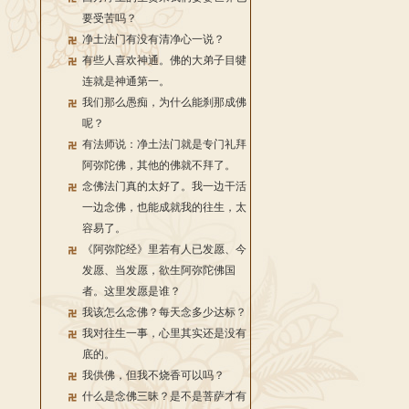
要受苦吗？
净土法门有没有清净心一说？
有些人喜欢神通。佛的大弟子目犍
连就是神通第一。
我们那么愚痴，为什么能刹那成佛
呢？
有法师说：净土法门就是专门礼拜
阿弥陀佛，其他的佛就不拜了。
念佛法门真的太好了。我一边干活
一边念佛，也能成就我的往生，太
容易了。
《阿弥陀经》里若有人已发愿、今
发愿、当发愿，欲生阿弥陀佛国
者。这里发愿是谁？
我该怎么念佛？每天念多少达标？
我对往生一事，心里其实还是没有
底的。
我供佛，但我不烧香可以吗？
什么是念佛三昧？是不是菩萨才有