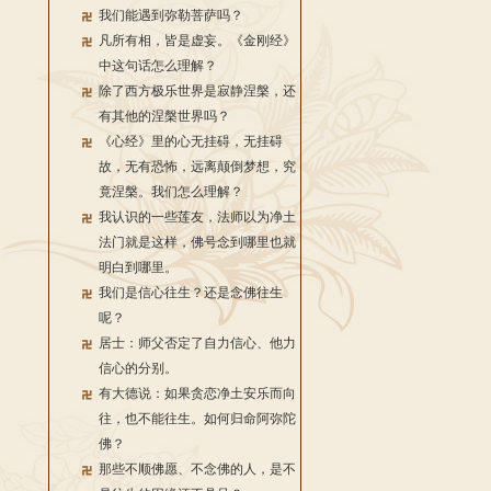
我们能遇到弥勒菩萨吗？
凡所有相，皆是虚妄。《金刚经》
中这句话怎么理解？
除了西方极乐世界是寂静涅槃，还
有其他的涅槃世界吗？
《心经》里的心无挂碍，无挂碍
故，无有恐怖，远离颠倒梦想，究
竟涅槃。我们怎么理解？
我认识的一些莲友，法师以为净土
法门就是这样，佛号念到哪里也就
明白到哪里。
我们是信心往生？还是念佛往生
呢？
居士：师父否定了自力信心、他力
信心的分别。
有大德说：如果贪恋净土安乐而向
往，也不能往生。如何归命阿弥陀
佛？
那些不顺佛愿、不念佛的人，是不