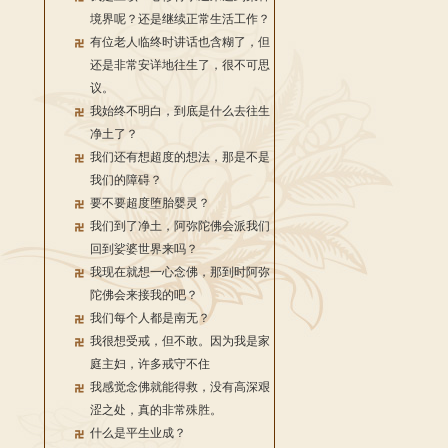
境界呢？还是继续正常生活工作？
有位老人临终时讲话也含糊了，但
还是非常安详地往生了，很不可思
议。
我始终不明白，到底是什么去往生
净土了？
我们还有想超度的想法，那是不是
我们的障碍？
要不要超度堕胎婴灵？
我们到了净土，阿弥陀佛会派我们
回到娑婆世界来吗？
我现在就想一心念佛，那到时阿弥
陀佛会来接我的吧？
我们每个人都是南无？
我很想受戒，但不敢。因为我是家
庭主妇，许多戒守不住
我感觉念佛就能得救，没有高深艰
涩之处，真的非常殊胜。
什么是平生业成？