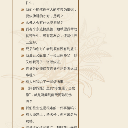
往生。
我们不能依任何人的本典为依据，
要依佛讲的才对，是吗？
念佛人会有什么境界呢？
我有个亲戚搞慈善，她希望我帮助
贫苦学生。可有莲友说，还是供养
三宝好。
死后助念对亡者到底有没有利益？
我最近又皈依了一位出家师父，他
又给我写了一张皈依证。
肉身菩萨能保存肉身不坏是怎么回
事呢？
有人对我说了一些烦恼事……
《阿弥陀经》里的“今发愿，当发
愿”，就是听闻到南无阿弥陀佛
吗？
我们往生也是很难的一件事情吗？
有人谈净土，谈名号，但不谈名号
功德。
师父讲的这些教义，我以前从来都