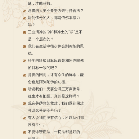
缘，才能获救。
念佛的人要不要努力去行持善法？
听到佛号的人，都是依佛本愿力
吗？
三业清净的“净”和净土的“净”是不
是一个层次的？
我们在生活中很少体会到弥陀的恩
德。
科学的终极目标应该是和阿弥陀佛
的目标一致的吧？
是佛的回向，才有众生的称念，能
念也是阿弥陀佛的功德。
听说我们一天要念满三万声佛号，
往生才有把握。真的是这样吗？
观音菩萨救苦救难，我们遇到困难
可以念菩萨圣号吗？
有人说我们没有信心，所以我们都
没有往生。
不要诽谤正法，一切法都是好的，