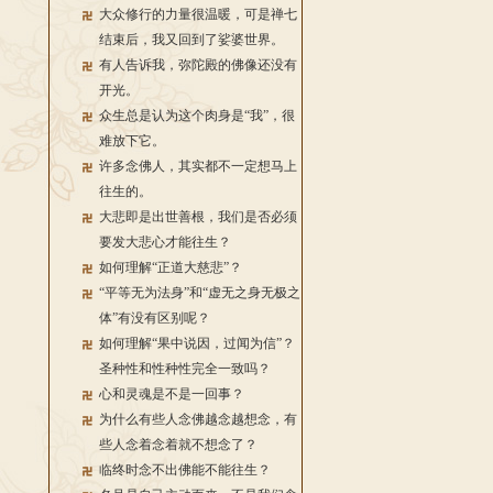
大众修行的力量很温暖，可是禅七
结束后，我又回到了娑婆世界。
有人告诉我，弥陀殿的佛像还没有
开光。
众生总是认为这个肉身是“我”，很
难放下它。
许多念佛人，其实都不一定想马上
往生的。
大悲即是出世善根，我们是否必须
要发大悲心才能往生？
如何理解“正道大慈悲”？
“平等无为法身”和“虚无之身无极之
体”有没有区别呢？
如何理解“果中说因，过闻为信”？
圣种性和性种性完全一致吗？
心和灵魂是不是一回事？
为什么有些人念佛越念越想念，有
些人念着念着就不想念了？
临终时念不出佛能不能往生？