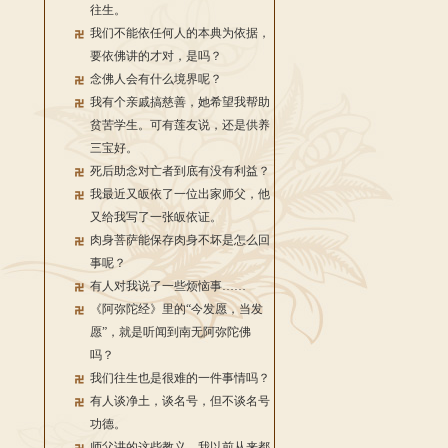
往生。
我们不能依任何人的本典为依据，
要依佛讲的才对，是吗？
念佛人会有什么境界呢？
我有个亲戚搞慈善，她希望我帮助
贫苦学生。可有莲友说，还是供养
三宝好。
死后助念对亡者到底有没有利益？
我最近又皈依了一位出家师父，他
又给我写了一张皈依证。
肉身菩萨能保存肉身不坏是怎么回
事呢？
有人对我说了一些烦恼事……
《阿弥陀经》里的“今发愿，当发
愿”，就是听闻到南无阿弥陀佛
吗？
我们往生也是很难的一件事情吗？
有人谈净土，谈名号，但不谈名号
功德。
师父讲的这些教义，我以前从来都