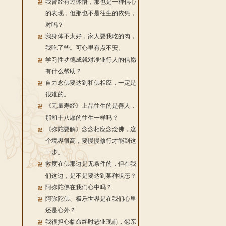
我曾经有过体悟，那也是一种信心
的表现，但那也不是往生的依凭，
对吗？
我身体不太好，家人要我吃的肉，
我吃了些。可心里有点不安。
学习性功德成就对净业行人的信愿
有什么帮助？
自力念佛要达到和佛相应，一定是
很难的。
《无量寿经》上品往生的是善人，
那和十八愿的往生一样吗？
《弥陀要解》念念相应念念佛，这
个境界很高，要慢慢修行才能到这
一步。
救度在佛那边是无条件的，但在我
们这边，是不是要达到某种状态？
阿弥陀佛在我们心中吗？
阿弥陀佛、极乐世界是在我们心里
还是心外？
我很担心临命终时恶业现前，怨亲