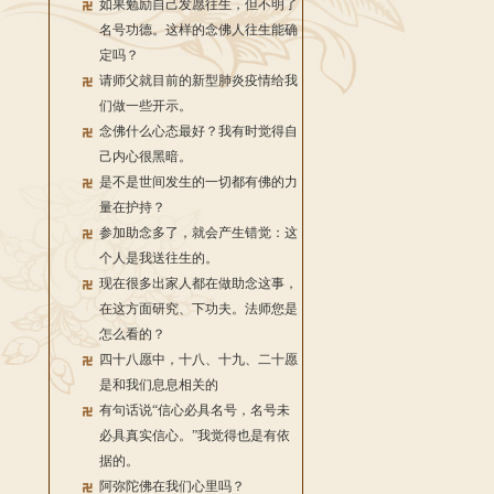
如果勉励自己发愿往生，但不明了
名号功德。这样的念佛人往生能确
定吗？
请师父就目前的新型肺炎疫情给我
们做一些开示。
念佛什么心态最好？我有时觉得自
己内心很黑暗。
是不是世间发生的一切都有佛的力
量在护持？
参加助念多了，就会产生错觉：这
个人是我送往生的。
现在很多出家人都在做助念这事，
在这方面研究、下功夫。法师您是
怎么看的？
四十八愿中，十八、十九、二十愿
是和我们息息相关的
有句话说“信心必具名号，名号未
必具真实信心。”我觉得也是有依
据的。
阿弥陀佛在我们心里吗？