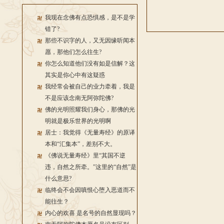
我现在念佛有点恐惧感，是不是学
错了?
那些不识字的人，又无因缘听闻本
愿，那他们怎么往生?
你怎么知道他们没有如是信解？这
其实是你心中有这疑惑
我经常会被自己的业力牵着，我是
不是应该念南无阿弥陀佛?
佛的光明照耀我们身心，那佛的光
明就是极乐世界的光明啊
居士：我觉得《无量寿经》的原译
本和“汇集本”，差别不大。
《佛说无量寿经》里“其国不逆
违，自然之所牵。”这里的“自然”是
什么意思?
临终会不会因嗔恨心堕入恶道而不
能往生？
内心的欢喜 是名号的自然显现吗？