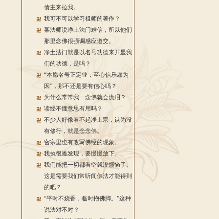
债主来拉我。
我可不可以学习祖师的著作？
某法师说净土法门难信，所以他们
那里念佛很强调感应道交。
净土法门就是以名号功德来开显我
们的功德，是吗？
“本愿名号正定业，至心信乐愿为
因”，那不还是要有信心吗？
为什么常常我一念佛就会流泪？
读经不懂意思有用吗？
不少人好像看不起净土宗，认为没
有修行，就是念念佛。
密宗里也有改写佛经的现象。
我执很难发现，要慢慢放下。
我们能把一切都看空就没烦恼了。
这是需要我们常听闻佛法才能得到
的吧？
“平时不烧香，临时抱佛脚。”这种
说法对不对？