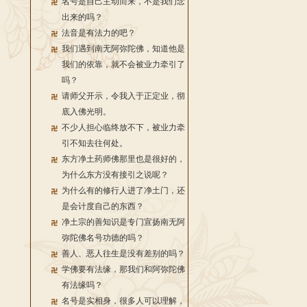
名号是自己主动而来，不是我们念
出来的吗？
法音是有法力的吧？
我们遇到南无阿弥陀佛，知道他是
我们的依靠，就不会被业力牵引了
吗？
请师父开示，令我入于正定业，彻
底入佛光明。
不少人担心临终放不下，被业力牵
引不知去往何处。
东方净土药师佛那里也是很好的，
为什么东方没有接引之说呢？
为什么有的修行人进了净土门，还
是会计度自己的东西？
净土宗的善知识是专门宣扬南无阿
弥陀佛名号功德的吗？
善人、恶人往生是没有差别的吗？
学佛要有法缘，那我们和阿弥陀佛
有法缘吗？
名号是实相身，很多人可以理解，