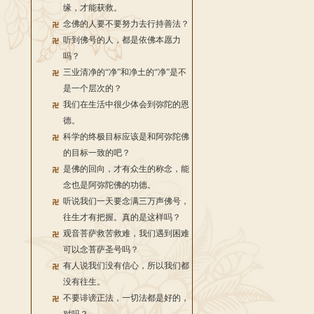
缘，才能获救。
念佛的人要不要努力去行持善法？
听到佛号的人，都是依佛本愿力
吗？
三业清净的“净”和净土的“净”是不
是一个层次的？
我们在生活中很少体会到弥陀的恩
德。
科学的终极目标应该是和阿弥陀佛
的目标一致的吧？
是佛的回向，才有众生的称念，能
念也是阿弥陀佛的功德。
听说我们一天要念满三万声佛号，
往生才有把握。真的是这样吗？
观音菩萨救苦救难，我们遇到困难
可以念菩萨圣号吗？
有人说我们没有信心，所以我们都
没有往生。
不要诽谤正法，一切法都是好的，