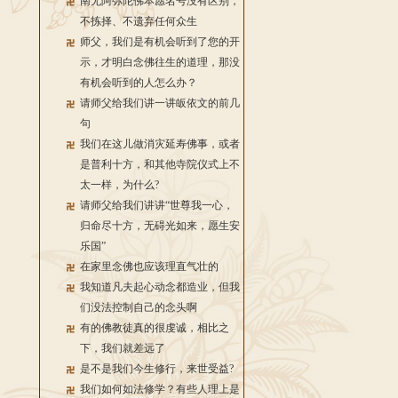
南无阿弥陀佛本愿名号没有区别，
不拣择、不遗弃任何众生
师父，我们是有机会听到了您的开
示，才明白念佛往生的道理，那没
有机会听到的人怎么办？
请师父给我们讲一讲皈依文的前几
句
我们在这儿做消灾延寿佛事，或者
是普利十方，和其他寺院仪式上不
太一样，为什么?
请师父给我们讲讲“世尊我一心，
归命尽十方，无碍光如来，愿生安
乐国”
在家里念佛也应该理直气壮的
我知道凡夫起心动念都造业，但我
们没法控制自己的念头啊
有的佛教徒真的很虔诚，相比之
下，我们就差远了
是不是我们今生修行，来世受益?
我们如何如法修学？有些人理上是