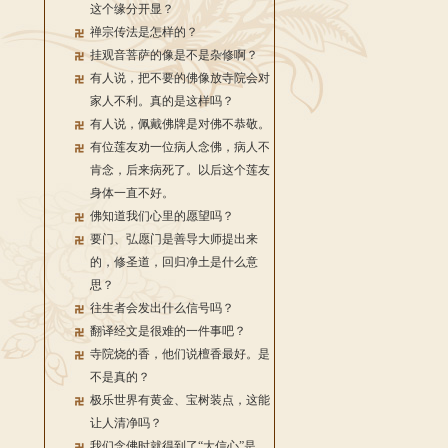
这个缘分开显？
禅宗传法是怎样的？
挂观音菩萨的像是不是杂修啊？
有人说，把不要的佛像放寺院会对
家人不利。真的是这样吗？
有人说，佩戴佛牌是对佛不恭敬。
有位莲友劝一位病人念佛，病人不
肯念，后来病死了。以后这个莲友
身体一直不好。
佛知道我们心里的愿望吗？
要门、弘愿门是善导大师提出来
的，修圣道，回归净土是什么意
思？
往生者会发出什么信号吗？
翻译经文是很难的一件事吧？
寺院烧的香，他们说檀香最好。是
不是真的？
极乐世界有黄金、宝树装点，这能
让人清净吗？
我们念佛时就得到了“大信心”是