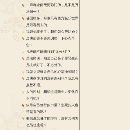
一声称念南无阿弥陀佛，是不是万
法归一？
佛国很多，好像只有西方极乐世界
是最容易去的。
我妈妈要走了，我们怎么帮助她？
念佛前要不要先调整一下心态再
念？
凡夫能不能修行到“无分别”？
某法师说：知道自己是个罪恶生死
凡夫就好了，不必外传。
我怎么能够让自己的心清净些呢？
念佛多少真的没有差别吗？我总有
点想不通。
人的性别、相貌也是随业力变化而
不同吧？
依靠自己修行的力量了生死的人也
还是有的吧？
要信愿念佛才能得救，没有念佛怎
么能往生呢？