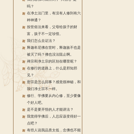
吗？
在净土法门里，有没有人修到有六
种神通？
按世俗法来看，父母给孩子的财
富，孩子不一定珍惜。
我们怎么去证法？
释迦牟尼佛在世时，释迦族不也是
被灭了吗？佛也没法阻止啊。
禅宗和净土宗的区别在哪里呢？
在修行的道路上，什么是邪知邪
见？
密宗是怎么回事？感觉很神秘，和
我们净土宗不一样。
修行、学佛要从内心修，至少要像
个好人吧。
是不是要开悟的人才能讲法？
我觉得学佛后，人总应该变得好一
点吧？
有些人说我品质太低，念佛也不能