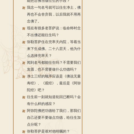
能把念佛当做往生的手段？
我念一句名号就可以往生净土，佛
再也不会舍弃我，以后我就不用再
念佛了。
现在有很多老菩萨说：临命终时念
不出佛还能往生吗？
弥勒菩萨住在兜率天内院，等着当
来下生成佛。二十八层天，他为什
么选择兜率天？
闻到名号都能往生吗？不需要我们
发愿，也不需要做什么功德吗？
净土三经的顺序应该是《佛说无量
寿经》、《观经》，最后是《阿弥
陀经》吧？
往生前一刻就知道轮回已断吗？会
有什么样的感应？
阿弥陀佛把功德给了我们，那我们
自己还要不要做点功德，给往生加
点分呢？
弥勒菩萨是谁对他咐嘱的？