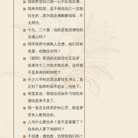
我很希望自己能一心不乱地念佛。
我来寺院前，是不相信自己一定能
往生的，因为我念佛断断续续，不
太用功。
十九、二十愿，说的是疑惑佛智的
念佛人吗？
我学祖师大德教人念佛，他们没有
发愿，也能往生吗？
《观经》里说的在胎宫住五百岁，
或者住十二大劫才能出来。这些都
不是具体的时间吧？
不少人平时总是说要往生净土，真
正到了临终时就不想走，怕死了。
有莲友说：我现在回头学习弥陀本
愿怕是来不及了。
我一直念文殊菩萨的心咒，那是梦
里有人教我念的。
人为什么要自杀？是不是着魔了？
自杀的人要下地狱吗？
不信佛，佛也救，也帮助我们吗？