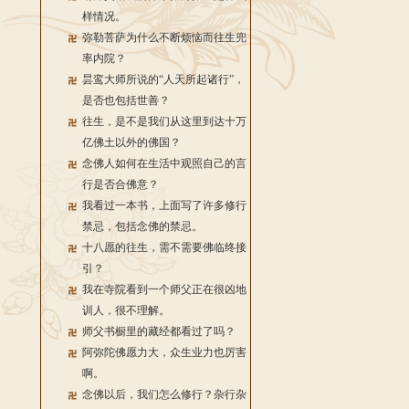
样情况。
弥勒菩萨为什么不断烦恼而往生兜
率内院？
昙鸾大师所说的“人天所起诸行”，
是否也包括世善？
往生，是不是我们从这里到达十万
亿佛土以外的佛国？
念佛人如何在生活中观照自己的言
行是否合佛意？
我看过一本书，上面写了许多修行
禁忌，包括念佛的禁忌。
十八愿的往生，需不需要佛临终接
引？
我在寺院看到一个师父正在很凶地
训人，很不理解。
师父书橱里的藏经都看过了吗？
阿弥陀佛愿力大，众生业力也厉害
啊。
念佛以后，我们怎么修行？杂行杂