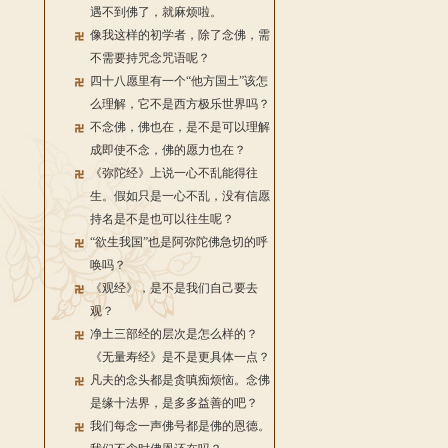
遇不到佛了，就麻烦啦。
像我这样的初学者，除了念佛，需
不需要持咒念咒语呢？
四十八愿里有一个“他方国土”该怎
么理解，它不是西方极乐世界吗？
不念佛，佛也在，是不是可以理解
成即使不念，佛的愿力也在？
《弥陀经》上说一心不乱能得往
生。假如只是一心不乱，没有信愿
持名是不是也可以往生呢？
“欲生我国”也是阿弥陀佛急切的呼
唤吗？
《观经》，是不是我们自己要去
观？
净土三部经的层次是怎么样的？
《无量寿经》是不是更具体一点？
凡夫的念头都是贪嗔痴烦恼。念佛
是缘十法界，是多多益善的吧？
我们每念一声佛号都是佛的恩德。