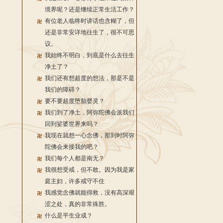
境界呢？还是继续正常生活工作？
有位老人临终时讲话也含糊了，但
还是非常安详地往生了，很不可思
议。
我始终不明白，到底是什么去往生
净土了？
我们还有想超度的想法，那是不是
我们的障碍？
要不要超度堕胎婴灵？
我们到了净土，阿弥陀佛会派我们
回到娑婆世界来吗？
我现在就想一心念佛，那到时阿弥
陀佛会来接我的吧？
我们每个人都是南无？
我很想受戒，但不敢。因为我是家
庭主妇，许多戒守不住
我感觉念佛就能得救，没有高深艰
涩之处，真的非常殊胜。
什么是平生业成？