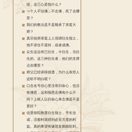
续，这三心是指什么？
一个人不信佛，不念佛，死了去哪
里？
我们的教法是不是顺承了亲鸾大
师？
真宗祖师亲鸾上人强调往生报土，
他不讲住不退转，或者成佛。
众生这边有已往生，今往生，当往
生的。这三种往生者，他们的支撑
点在哪里？
师父已经讲得很透，为什么有些人
还听不明白呢？
口念名号但心里没有归命心，也没
有佛恩，这和报恩念佛有什么不
同？上根人以归命心来念佛是不是
更好？
信受弥陀救度往生报土，平生业
成，活着时就得到必至灭度的利
益。真的希望有缘莲友都能听到。