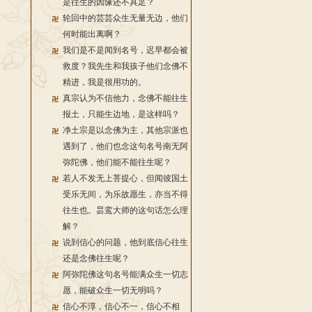
是往生的因缘还不具足？
轮回中的芸芸众生无量无边，他们
何时能出离啊？
我们是不是闻到名号，迟早都会被
救度？我先生和我孩子他们念佛不
精进，我是很用功的。
真宗认为不信他力，念佛不能往生
报土，只能生边地，是这样吗？
净土宗是以念佛为主，其他宗派也
遇到了，他们也念这句名号南无阿
弥陀佛，他们能不能往生呢？
若人不发无上菩提心，但闻彼国土
受乐无间，为乐故愿生，亦当不得
往生也。昙鸾大师的这句话怎么理
解？
说到信心的问题，他到底信心往生
还是念佛往生呢？
阿弥陀佛这句名号能满众生一切志
愿，能破众生一切无明吗？
信心不淳，信心不一，信心不相