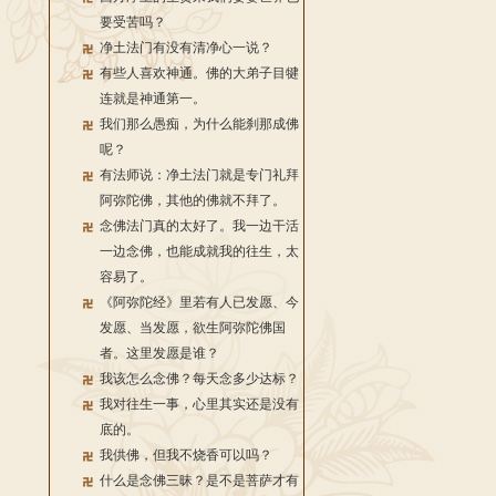
要受苦吗？
净土法门有没有清净心一说？
有些人喜欢神通。佛的大弟子目犍
连就是神通第一。
我们那么愚痴，为什么能刹那成佛
呢？
有法师说：净土法门就是专门礼拜
阿弥陀佛，其他的佛就不拜了。
念佛法门真的太好了。我一边干活
一边念佛，也能成就我的往生，太
容易了。
《阿弥陀经》里若有人已发愿、今
发愿、当发愿，欲生阿弥陀佛国
者。这里发愿是谁？
我该怎么念佛？每天念多少达标？
我对往生一事，心里其实还是没有
底的。
我供佛，但我不烧香可以吗？
什么是念佛三昧？是不是菩萨才有