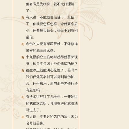
但名号是为物身，就不太好理解
了。
有人说：不能随便信佛，一旦信
了，你就要怎样怎样，念佛要念多
少，还要每天磕头，你做不到就别
乱信。
念佛的人要有感应很难，不像修禅
修密的感应那么多。
十九愿的众生临终时感得佛菩萨现
身，这是不是因为他们修诸功德？
往生净土就能明心见性了，是吗？
我们仅凭闻名就可以得到诸佛护
念，往生极乐，那与那些老修行还
有差别吗
有法师讲经讲了几十年，一开始讲
的我很欢喜听，可现在讲的就没法
听进去了。
有人说，不要讨论弥陀的法，因为
名号就是佛。