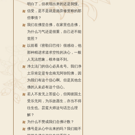
明白了，但表现出来的还是我慢。
信受，是不是就是抛弃修资粮的那
些事情？
我们在佛堂念佛，在家里也念佛，
为什么习气还是很重，自己还不能
觉照？
以前看《密勒日巴传》很感动，他
那种精进求道求空性的决心，一般
人无法想象，根本做不到。
净土法门的信心必具名号。我们净
土宗肯定是专念南无阿弥陀佛，因
为我们有这个信心啊。但是其他念
佛的人未必有这个信心。
若人不发无上菩提心，但闻彼国土
受乐无间，为乐故愿生，亦当不得
往生也。昙鸾大师这句话怎么理
解？
为什么不赞成我们念佛计数？
佛号是从心中出来的吗？我们能不