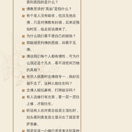
善到底指的是什么？
佛教里讲的“真如”是指什么？
有个老人没有皈依，也没见他念
佛，只是对佛教有好感，后来还预
知时至，临走前说佛来了。
为什么我们看不透自己的烦恼？
我能感受到佛的恩德，却看不见
佛。
佛说我们每个人都有佛性，可为什
么我还是个凡夫，看不清世间万物
的真相？
有些人病重时念佛很专一，病好后
就不念了。这种人能往生吗？
念佛人能玩麻将、打牌娱乐吗？
有人说修行有次第，要一层一层往
上修，才能往生。
听说有人在对黄念祖居士顶礼时，
抬头看到黄老居士显示出了观音菩
萨形象。
我是应该一心修行求道来达到某种