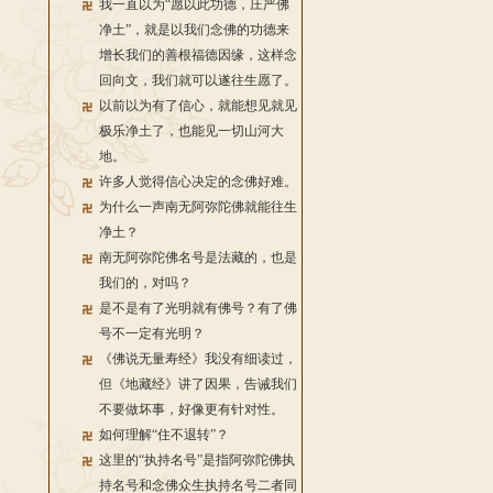
我一直以为“愿以此功德，庄严佛
净土”，就是以我们念佛的功德来
增长我们的善根福德因缘，这样念
回向文，我们就可以遂往生愿了。
以前以为有了信心，就能想见就见
极乐净土了，也能见一切山河大
地。
许多人觉得信心决定的念佛好难。
为什么一声南无阿弥陀佛就能往生
净土？
南无阿弥陀佛名号是法藏的，也是
我们的，对吗？
是不是有了光明就有佛号？有了佛
号不一定有光明？
《佛说无量寿经》我没有细读过，
但《地藏经》讲了因果，告诫我们
不要做坏事，好像更有针对性。
如何理解“住不退转”？
这里的“执持名号”是指阿弥陀佛执
持名号和念佛众生执持名号二者同