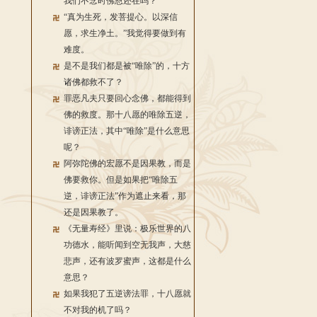
我们不念时佛恩还在吗？
“真为生死，发菩提心。以深信
愿，求生净土。”我觉得要做到有
难度。
是不是我们都是被“唯除”的，十方
诸佛都救不了？
罪恶凡夫只要回心念佛，都能得到
佛的救度。那十八愿的唯除五逆，
诽谤正法，其中“唯除”是什么意思
呢？
阿弥陀佛的宏愿不是因果教，而是
佛要救你。但是如果把“唯除五
逆，诽谤正法”作为遮止来看，那
还是因果教了。
《无量寿经》里说：极乐世界的八
功德水，能听闻到空无我声，大慈
悲声，还有波罗蜜声，这都是什么
意思？
如果我犯了五逆谤法罪，十八愿就
不对我的机了吗？