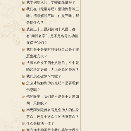
我学佛刚入门，学哪部经最好？
我们在《无量寿经》里读到普等三
昧，清净解脱三昧，住是三昧，都
是指什么？
从第三十二愿到第四十八愿，都
有“闻我名字”，是不是名号的功德
在保护我们？
我们是不是要时时提醒自己是个罪
恶生死凡夫？
法藏比丘发了四十八愿后，空中就
响起决定必成，无上正觉的赞言？
我们怎么破除习气呢？
怎么才能触到佛的光明？是要理解
佛恩吗？
佛的眼里，我们是不是微不足道如
同一只蚂蚁？
南无阿弥陀佛名号是念佛人的法身
慧命，还是十方众生的法身慧命？
什么是机法一体？
西方净土的圣贤来我们娑婆世界也