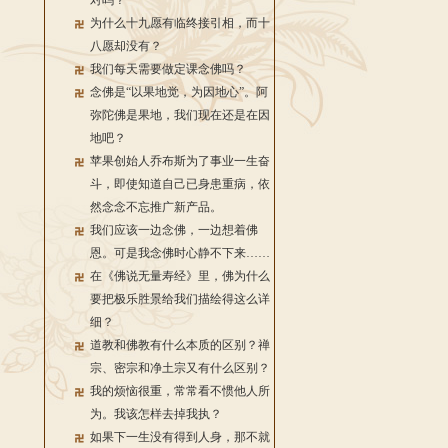
对吗？
为什么十九愿有临终接引相，而十
八愿却没有？
我们每天需要做定课念佛吗？
念佛是“以果地觉，为因地心”。阿
弥陀佛是果地，我们现在还是在因
地吧？
苹果创始人乔布斯为了事业一生奋
斗，即使知道自己已身患重病，依
然念念不忘推广新产品。
我们应该一边念佛，一边想着佛
恩。可是我念佛时心静不下来……
在《佛说无量寿经》里，佛为什么
要把极乐胜景给我们描绘得这么详
细？
道教和佛教有什么本质的区别？禅
宗、密宗和净土宗又有什么区别？
我的烦恼很重，常常看不惯他人所
为。我该怎样去掉我执？
如果下一生没有得到人身，那不就