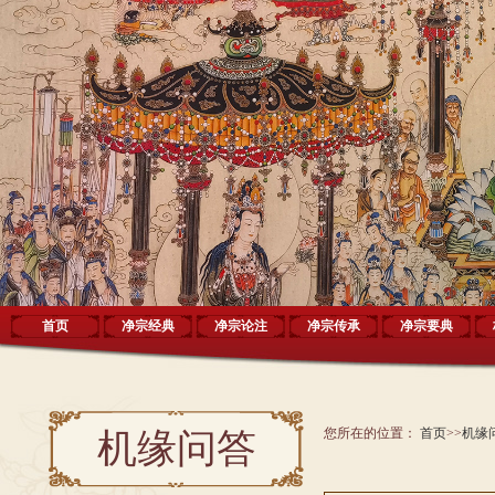
首页
净宗经典
净宗论注
净宗传承
净宗要典
您所在的位置：
首页
>>
机缘
机缘问答