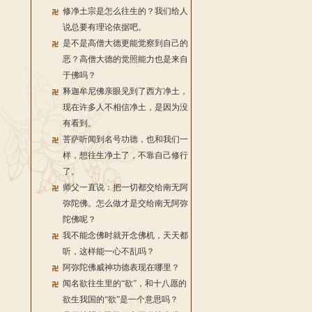
修净土宗是怎么往生的？我们给人
说总要有理论依据吧。
是不是高僧大德更能觉察到自己的
恶？高僧大德的觉照能力也是来自
于佛吗？
释迦牟尼佛亲眼见到了西方净土，
现在许多人不相信净土，是因为没
有看到。
菩萨听闻到名号功德，也和我们一
样，想往生净土了，不靠自己修行
了。
师父一直说：把一切都交给南无阿
弥陀佛。怎么做才是交给南无阿弥
陀佛呢？
我不能念佛时就开念佛机，天天都
听，这样能一心不乱吗？
阿弥陀佛威神功德表现在哪里？
闻名欲往生里的“欲”，和十八愿的
欲生我国的“欲”是一个意思吗？