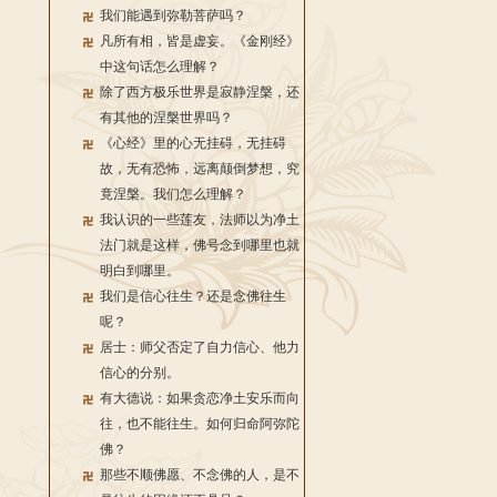
我们能遇到弥勒菩萨吗？
凡所有相，皆是虚妄。《金刚经》
中这句话怎么理解？
除了西方极乐世界是寂静涅槃，还
有其他的涅槃世界吗？
《心经》里的心无挂碍，无挂碍
故，无有恐怖，远离颠倒梦想，究
竟涅槃。我们怎么理解？
我认识的一些莲友，法师以为净土
法门就是这样，佛号念到哪里也就
明白到哪里。
我们是信心往生？还是念佛往生
呢？
居士：师父否定了自力信心、他力
信心的分别。
有大德说：如果贪恋净土安乐而向
往，也不能往生。如何归命阿弥陀
佛？
那些不顺佛愿、不念佛的人，是不