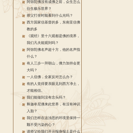
阿弥陀佛没有成佛之前，众生怎么
往生极乐世界？
师父打坐时能看到什么光吗？
西方国家信基督的多，东南亚信佛
教的多
《观经》里十六观都是佛的境界，
我们凡夫能观到吗？
阿弥陀佛名声超十方，他的名声指
什么？
有人三步一拜朝山，佛力加持会更
大吗？
一人信佛，全家反对怎么办？
有的人觉得要亲眼见到西方净土，
才能相信。
我们能做到没有念头吗？
释迦牟尼佛来此世界，有没有神识
入胎？
我们怎样在这浊恶的环境里保持一
颗不受污染的心？
请师父给我们开示报身报土是什么