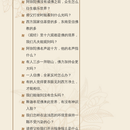
阿弥陀佛没有成佛之前，众生怎么
往生极乐世界？
师父打坐时能看到什么光吗？
西方国家信基督的多，东南亚信佛
教的多
《观经》里十六观都是佛的境界，
我们凡夫能观到吗？
阿弥陀佛名声超十方，他的名声指
什么？
有人三步一拜朝山，佛力加持会更
大吗？
一人信佛，全家反对怎么办？
有的人觉得要亲眼见到西方净土，
才能相信。
我们能做到没有念头吗？
释迦牟尼佛来此世界，有没有神识
入胎？
我们怎样在这浊恶的环境里保持一
颗不受污染的心？
请师父给我们开示报身报土是什么