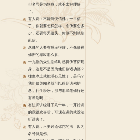
但名号是为物身，就不太好理解
了。
有人说：不能随便信佛，一旦信
了，你就要怎样怎样，念佛要念多
少，还要每天磕头，你做不到就别
乱信。
念佛的人要有感应很难，不像修禅
修密的感应那么多。
十九愿的众生临终时感得佛菩萨现
身，这是不是因为他们修诸功德？
往生净土就能明心见性了，是吗？
我们仅凭闻名就可以得到诸佛护
念，往生极乐，那与那些老修行还
有差别吗
有法师讲经讲了几十年，一开始讲
的我很欢喜听，可现在讲的就没法
听进去了。
有人说，不要讨论弥陀的法，因为
名号就是佛。