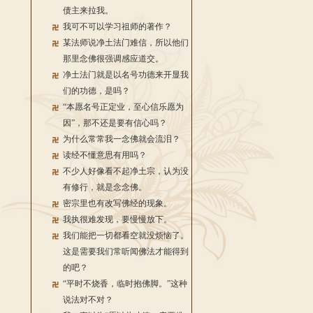
债主来拉我。
我可不可以学习祖师的著作？
某法师说净土法门难信，所以他们
那里念佛很强调感应道交。
净土法门就是以名号功德来开显我
们的功德，是吗？
“本愿名号正定业，至心信乐愿为
因”，那不还是要有信心吗？
为什么常常我一念佛就会流泪？
读经不懂意思有用吗？
不少人好像看不起净土宗，认为没
有修行，就是念念佛。
密宗里也有改写佛经的现象。
我执很难发现，要慢慢放下。
我们能把一切都看空就没烦恼了。
这是需要我们常听闻佛法才能得到
的吧？
“平时不烧香，临时抱佛脚。”这种
说法对不对？