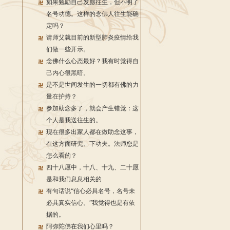
如果勉励自己发愿往生，但不明了
名号功德。这样的念佛人往生能确
定吗？
请师父就目前的新型肺炎疫情给我
们做一些开示。
念佛什么心态最好？我有时觉得自
己内心很黑暗。
是不是世间发生的一切都有佛的力
量在护持？
参加助念多了，就会产生错觉：这
个人是我送往生的。
现在很多出家人都在做助念这事，
在这方面研究、下功夫。法师您是
怎么看的？
四十八愿中，十八、十九、二十愿
是和我们息息相关的
有句话说“信心必具名号，名号未
必具真实信心。”我觉得也是有依
据的。
阿弥陀佛在我们心里吗？