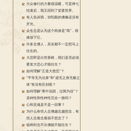
大众修行的力量很温暖，可是禅七
结束后，我又回到了娑婆世界。
有人告诉我，弥陀殿的佛像还没有
开光。
众生总是认为这个肉身是“我”，很
难放下它。
许多念佛人，其实都不一定想马上
往生的。
大悲即是出世善根，我们是否必须
要发大悲心才能往生？
如何理解“正道大慈悲”？
“平等无为法身”和“虚无之身无极之
体”有没有区别呢？
如何理解“果中说因，过闻为信”？
圣种性和性种性完全一致吗？
心和灵魂是不是一回事？
为什么有些人念佛越念越想念，有
些人念着念着就不想念了？
临终时念不出佛能不能往生？