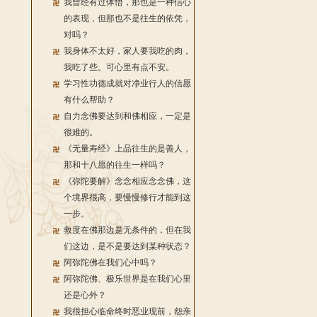
我曾经有过体悟，那也是一种信心
的表现，但那也不是往生的依凭，
对吗？
我身体不太好，家人要我吃的肉，
我吃了些。可心里有点不安。
学习性功德成就对净业行人的信愿
有什么帮助？
自力念佛要达到和佛相应，一定是
很难的。
《无量寿经》上品往生的是善人，
那和十八愿的往生一样吗？
《弥陀要解》念念相应念念佛，这
个境界很高，要慢慢修行才能到这
一步。
救度在佛那边是无条件的，但在我
们这边，是不是要达到某种状态？
阿弥陀佛在我们心中吗？
阿弥陀佛、极乐世界是在我们心里
还是心外？
我很担心临命终时恶业现前，怨亲