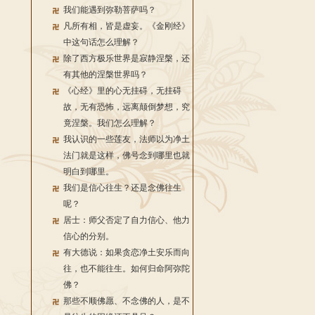
我们能遇到弥勒菩萨吗？
凡所有相，皆是虚妄。《金刚经》
中这句话怎么理解？
除了西方极乐世界是寂静涅槃，还
有其他的涅槃世界吗？
《心经》里的心无挂碍，无挂碍
故，无有恐怖，远离颠倒梦想，究
竟涅槃。我们怎么理解？
我认识的一些莲友，法师以为净土
法门就是这样，佛号念到哪里也就
明白到哪里。
我们是信心往生？还是念佛往生
呢？
居士：师父否定了自力信心、他力
信心的分别。
有大德说：如果贪恋净土安乐而向
往，也不能往生。如何归命阿弥陀
佛？
那些不顺佛愿、不念佛的人，是不