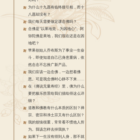
对吗？
为什么十九愿有临终接引相，而十
八愿却没有？
我们每天需要做定课念佛吗？
念佛是“以果地觉，为因地心”。阿
弥陀佛是果地，我们现在还是在因
地吧？
苹果创始人乔布斯为了事业一生奋
斗，即使知道自己已身患重病，依
然念念不忘推广新产品。
我们应该一边念佛，一边想着佛
恩。可是我念佛时心静不下来……
在《佛说无量寿经》里，佛为什么
要把极乐胜景给我们描绘得这么详
细？
道教和佛教有什么本质的区别？禅
宗、密宗和净土宗又有什么区别？
我的烦恼很重，常常看不惯他人所
为。我该怎样去掉我执？
如果下一生没有得到人身，那不就