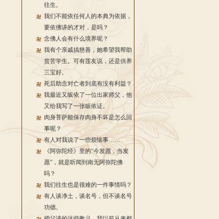
往生。
我们不能依任何人的本典为依据，
要依佛讲的才对，是吗？
念佛人会有什么境界呢？
我有个亲戚搞慈善，她希望我帮助
贫苦学生。可有莲友说，还是供养
三宝好。
死后助念对亡者到底有没有利益？
我最近又皈依了一位出家师父，他
又给我写了一张皈依证。
肉身菩萨能保存肉身不坏是怎么回
事呢？
有人对我说了一些烦恼事……
《阿弥陀经》里的“今发愿，当发
愿”，就是听闻到南无阿弥陀佛
吗？
我们往生也是很难的一件事情吗？
有人谈净土，谈名号，但不谈名号
功德。
师父讲的这些教义，我以前从来都