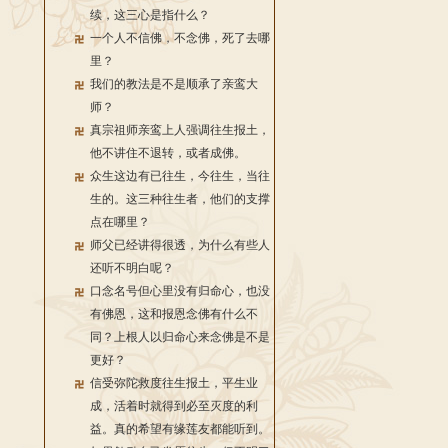
续，这三心是指什么？
一个人不信佛，不念佛，死了去哪
里？
我们的教法是不是顺承了亲鸾大
师？
真宗祖师亲鸾上人强调往生报土，
他不讲住不退转，或者成佛。
众生这边有已往生，今往生，当往
生的。这三种往生者，他们的支撑
点在哪里？
师父已经讲得很透，为什么有些人
还听不明白呢？
口念名号但心里没有归命心，也没
有佛恩，这和报恩念佛有什么不
同？上根人以归命心来念佛是不是
更好？
信受弥陀救度往生报土，平生业
成，活着时就得到必至灭度的利
益。真的希望有缘莲友都能听到。