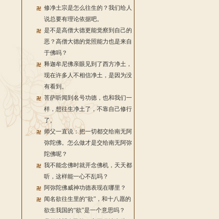
修净土宗是怎么往生的？我们给人
说总要有理论依据吧。
是不是高僧大德更能觉察到自己的
恶？高僧大德的觉照能力也是来自
于佛吗？
释迦牟尼佛亲眼见到了西方净土，
现在许多人不相信净土，是因为没
有看到。
菩萨听闻到名号功德，也和我们一
样，想往生净土了，不靠自己修行
了。
师父一直说：把一切都交给南无阿
弥陀佛。怎么做才是交给南无阿弥
陀佛呢？
我不能念佛时就开念佛机，天天都
听，这样能一心不乱吗？
阿弥陀佛威神功德表现在哪里？
闻名欲往生里的“欲”，和十八愿的
欲生我国的“欲”是一个意思吗？