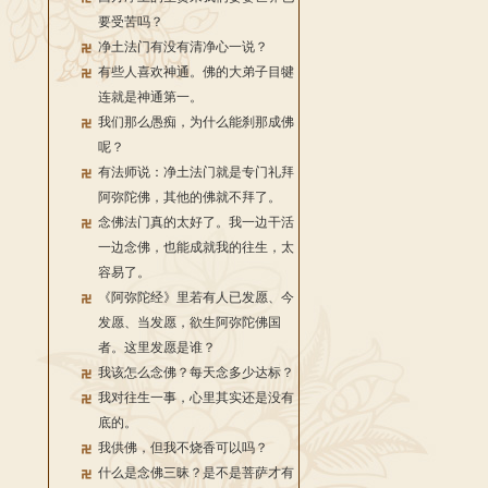
要受苦吗？
净土法门有没有清净心一说？
有些人喜欢神通。佛的大弟子目犍
连就是神通第一。
我们那么愚痴，为什么能刹那成佛
呢？
有法师说：净土法门就是专门礼拜
阿弥陀佛，其他的佛就不拜了。
念佛法门真的太好了。我一边干活
一边念佛，也能成就我的往生，太
容易了。
《阿弥陀经》里若有人已发愿、今
发愿、当发愿，欲生阿弥陀佛国
者。这里发愿是谁？
我该怎么念佛？每天念多少达标？
我对往生一事，心里其实还是没有
底的。
我供佛，但我不烧香可以吗？
什么是念佛三昧？是不是菩萨才有