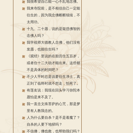
我很希望自己能一心不乱地念佛。
我来寺院前，是不相信自己一定能
往生的，因为我念佛断断续续，不
太用功。
十九、二十愿，说的是疑惑佛智的
念佛人吗？
我学祖师大德教人念佛，他们没有
发愿，也能往生吗？
《观经》里说的在胎宫住五百岁，
或者住十二大劫才能出来。这些都
不是具体的时间吧？
不少人平时总是说要往生净土，真
正到了临终时就不想走，怕死了。
有莲友说：我现在回头学习弥陀本
愿怕是来不及了。
我一直念文殊菩萨的心咒，那是梦
里有人教我念的。
人为什么要自杀？是不是着魔了？
自杀的人要下地狱吗？
不信佛，佛也救，也帮助我们吗？