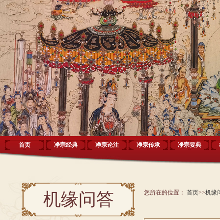
首页
净宗经典
净宗论注
净宗传承
净宗要典
您所在的位置：
首页
>>
机缘
机缘问答