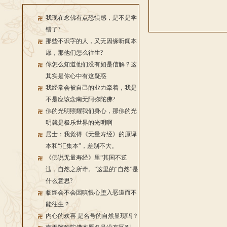
我现在念佛有点恐惧感，是不是学
错了?
那些不识字的人，又无因缘听闻本
愿，那他们怎么往生?
你怎么知道他们没有如是信解？这
其实是你心中有这疑惑
我经常会被自己的业力牵着，我是
不是应该念南无阿弥陀佛?
佛的光明照耀我们身心，那佛的光
明就是极乐世界的光明啊
居士：我觉得《无量寿经》的原译
本和“汇集本”，差别不大。
《佛说无量寿经》里“其国不逆
违，自然之所牵。”这里的“自然”是
什么意思?
临终会不会因嗔恨心堕入恶道而不
能往生？
内心的欢喜 是名号的自然显现吗？