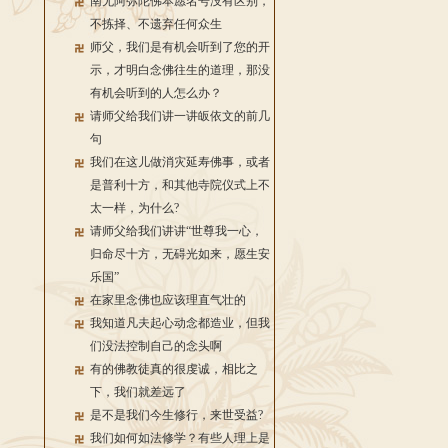
南无阿弥陀佛本愿名号没有区别，
不拣择、不遗弃任何众生
师父，我们是有机会听到了您的开
示，才明白念佛往生的道理，那没
有机会听到的人怎么办？
请师父给我们讲一讲皈依文的前几
句
我们在这儿做消灾延寿佛事，或者
是普利十方，和其他寺院仪式上不
太一样，为什么?
请师父给我们讲讲“世尊我一心，
归命尽十方，无碍光如来，愿生安
乐国”
在家里念佛也应该理直气壮的
我知道凡夫起心动念都造业，但我
们没法控制自己的念头啊
有的佛教徒真的很虔诚，相比之
下，我们就差远了
是不是我们今生修行，来世受益?
我们如何如法修学？有些人理上是