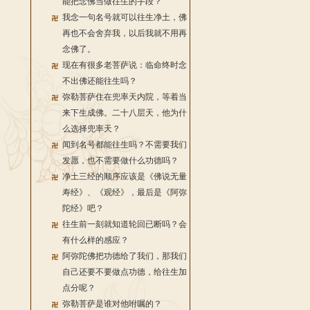
能把念佛当做往生的手段？
我念一句名号就可以往生净土，佛
再也不会舍弃我，以后我就不用再
念佛了。
现在有很多老菩萨说：临命终时念
不出佛还能往生吗？
弥勒菩萨住在兜率天内院，等着当
来下生成佛。二十八层天，他为什
么选择兜率天？
闻到名号都能往生吗？不需要我们
发愿，也不需要做什么功德吗？
净土三经的顺序应该是《佛说无量
寿经》、《观经》，最后是《阿弥
陀经》吧？
往生前一刻就知道轮回已断吗？会
有什么样的感应？
阿弥陀佛把功德给了我们，那我们
自己还要不要做点功德，给往生加
点分呢？
弥勒菩萨是谁对他咐嘱的？