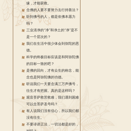
缘，才能获救。
念佛的人要不要努力去行持善法？
听到佛号的人，都是依佛本愿力
吗？
三业清净的“净”和净土的“净”是不
是一个层次的？
我们在生活中很少体会到弥陀的恩
德。
科学的终极目标应该是和阿弥陀佛
的目标一致的吧？
是佛的回向，才有众生的称念，能
念也是阿弥陀佛的功德。
听说我们一天要念满三万声佛号，
往生才有把握。真的是这样吗？
观音菩萨救苦救难，我们遇到困难
可以念菩萨圣号吗？
有人说我们没有信心，所以我们都
没有往生。
不要诽谤正法，一切法都是好的，