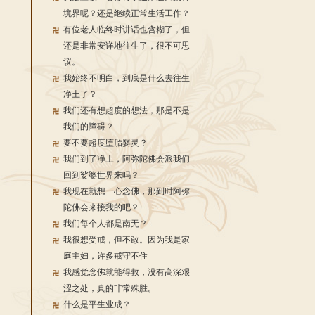
境界呢？还是继续正常生活工作？
有位老人临终时讲话也含糊了，但
还是非常安详地往生了，很不可思
议。
我始终不明白，到底是什么去往生
净土了？
我们还有想超度的想法，那是不是
我们的障碍？
要不要超度堕胎婴灵？
我们到了净土，阿弥陀佛会派我们
回到娑婆世界来吗？
我现在就想一心念佛，那到时阿弥
陀佛会来接我的吧？
我们每个人都是南无？
我很想受戒，但不敢。因为我是家
庭主妇，许多戒守不住
我感觉念佛就能得救，没有高深艰
涩之处，真的非常殊胜。
什么是平生业成？