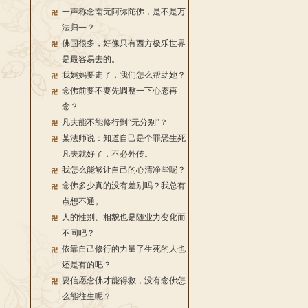
一声称念南无阿弥陀佛，是不是万
法归一？
佛国很多，好像只有西方极乐世界
是最容易去的。
我妈妈要走了，我们怎么帮助她？
念佛前要不要先调整一下心态再
念？
凡夫能不能修行到“无分别”？
某法师说：知道自己是个罪恶生死
凡夫就好了，不必外传。
我怎么能够让自己的心清净些呢？
念佛多少真的没有差别吗？我总有
点想不通。
人的性别、相貌也是随业力变化而
不同吧？
依靠自己修行的力量了生死的人也
还是有的吧？
要信愿念佛才能得救，没有念佛怎
么能往生呢？