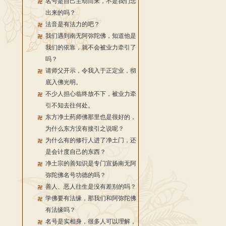
名号是自己主动而来，不是我们念
出来的吗？
法音是有法力的吧？
我们遇到南无阿弥陀佛，知道他是
我们的依靠，就不会被业力牵引了
吗？
请师父开示，令我入于正定业，彻
底入佛光明。
不少人担心临终放不下，被业力牵
引不知去往何处。
东方净土药师佛那里也是很好的，
为什么东方没有接引之说呢？
为什么有的修行人进了净土门，还
是会计度自己的东西？
净土宗的善知识是专门宣扬南无阿
弥陀佛名号功德的吗？
善人、恶人往生是没有差别的吗？
学佛要有法缘，那我们和阿弥陀佛
有法缘吗？
名号是实相身，很多人可以理解，