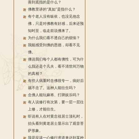
善到底指的是什么？
佛教里讲的“真如”是指什么？
有个老人没有皈依，也没见他念
佛，只是对佛教有好感，后来还预
知时至，临走前说佛来了。
为什么我们看不透自己的烦恼？
我能感受到佛的恩德，却看不见
佛。
佛说我们每个人都有佛性，可为什
么我还是个凡夫，看不清世间万物
的真相？
有些人病重时念佛很专一，病好后
就不念了。这种人能往生吗？
念佛人能玩麻将、打牌娱乐吗？
有人说修行有次第，要一层一层往
上修，才能往生。
听说有人在对黄念祖居士顶礼时，
抬头看到黄老居士显示出了观音菩
萨形象。
我是应该一心修行求道来达到某种