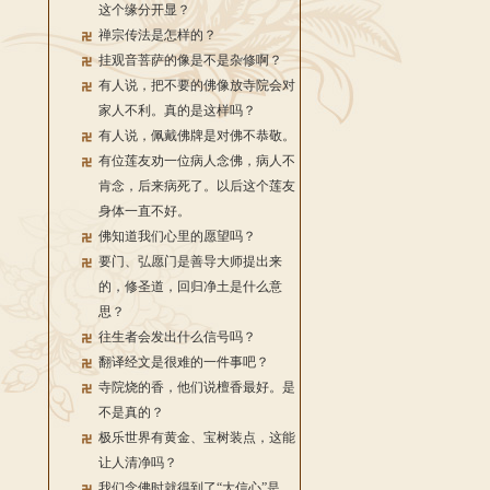
这个缘分开显？
禅宗传法是怎样的？
挂观音菩萨的像是不是杂修啊？
有人说，把不要的佛像放寺院会对
家人不利。真的是这样吗？
有人说，佩戴佛牌是对佛不恭敬。
有位莲友劝一位病人念佛，病人不
肯念，后来病死了。以后这个莲友
身体一直不好。
佛知道我们心里的愿望吗？
要门、弘愿门是善导大师提出来
的，修圣道，回归净土是什么意
思？
往生者会发出什么信号吗？
翻译经文是很难的一件事吧？
寺院烧的香，他们说檀香最好。是
不是真的？
极乐世界有黄金、宝树装点，这能
让人清净吗？
我们念佛时就得到了“大信心”是