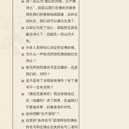
我一直以为“愿以此功德，庄严佛
净土”，就是以我们念佛的功德来
增长我们的善根福德因缘，这样念
回向文，我们就可以遂往生愿了。
以前以为有了信心，就能想见就见
极乐净土了，也能见一切山河大
地。
许多人觉得信心决定的念佛好难。
为什么一声南无阿弥陀佛就能往生
净土？
南无阿弥陀佛名号是法藏的，也是
我们的，对吗？
是不是有了光明就有佛号？有了佛
号不一定有光明？
《佛说无量寿经》我没有细读过，
但《地藏经》讲了因果，告诫我们
不要做坏事，好像更有针对性。
如何理解“住不退转”？
这里的“执持名号”是指阿弥陀佛执
持名号和念佛众生执持名号二者同