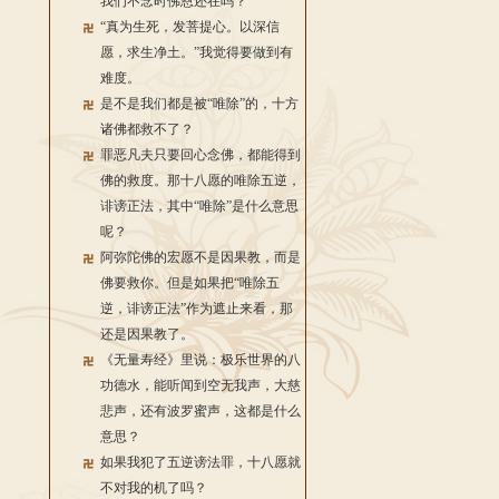
我们不念时佛恩还在吗？
“真为生死，发菩提心。以深信
愿，求生净土。”我觉得要做到有
难度。
是不是我们都是被“唯除”的，十方
诸佛都救不了？
罪恶凡夫只要回心念佛，都能得到
佛的救度。那十八愿的唯除五逆，
诽谤正法，其中“唯除”是什么意思
呢？
阿弥陀佛的宏愿不是因果教，而是
佛要救你。但是如果把“唯除五
逆，诽谤正法”作为遮止来看，那
还是因果教了。
《无量寿经》里说：极乐世界的八
功德水，能听闻到空无我声，大慈
悲声，还有波罗蜜声，这都是什么
意思？
如果我犯了五逆谤法罪，十八愿就
不对我的机了吗？