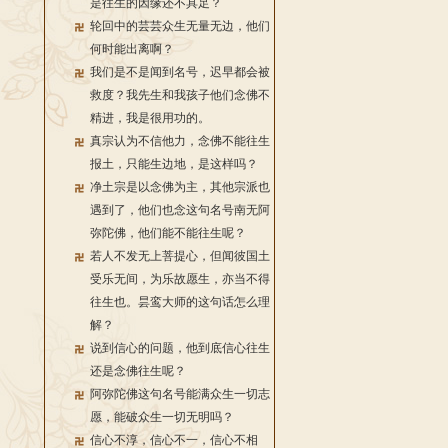
是往生的因缘还不具足？
轮回中的芸芸众生无量无边，他们
何时能出离啊？
我们是不是闻到名号，迟早都会被
救度？我先生和我孩子他们念佛不
精进，我是很用功的。
真宗认为不信他力，念佛不能往生
报土，只能生边地，是这样吗？
净土宗是以念佛为主，其他宗派也
遇到了，他们也念这句名号南无阿
弥陀佛，他们能不能往生呢？
若人不发无上菩提心，但闻彼国土
受乐无间，为乐故愿生，亦当不得
往生也。昙鸾大师的这句话怎么理
解？
说到信心的问题，他到底信心往生
还是念佛往生呢？
阿弥陀佛这句名号能满众生一切志
愿，能破众生一切无明吗？
信心不淳，信心不一，信心不相