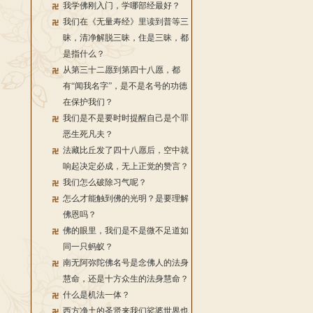
我学佛刚入门，学哪部经最好？
我们在《无量寿经》里读到普等三
昧，清净解脱三昧，住是三昧，都
是指什么？
从第三十二愿到第四十八愿，都
有“闻我名字”，是不是名号的功德
在保护我们？
我们是不是要时时提醒自己是个罪
恶生死凡夫？
法藏比丘发了四十八愿后，空中就
响起决定必成，无上正觉的赞言？
我们怎么破除习气呢？
怎么才能触到佛的光明？是要理解
佛恩吗？
佛的眼里，我们是不是微不足道如
同一只蚂蚁？
南无阿弥陀佛名号是念佛人的法身
慧命，还是十方众生的法身慧命？
什么是机法一体？
西方净土的圣贤来我们娑婆世界也