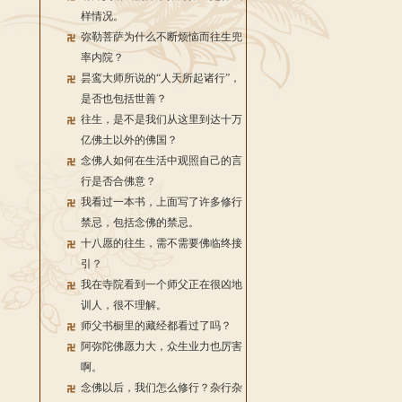
样情况。
弥勒菩萨为什么不断烦恼而往生兜
率内院？
昙鸾大师所说的“人天所起诸行”，
是否也包括世善？
往生，是不是我们从这里到达十万
亿佛土以外的佛国？
念佛人如何在生活中观照自己的言
行是否合佛意？
我看过一本书，上面写了许多修行
禁忌，包括念佛的禁忌。
十八愿的往生，需不需要佛临终接
引？
我在寺院看到一个师父正在很凶地
训人，很不理解。
师父书橱里的藏经都看过了吗？
阿弥陀佛愿力大，众生业力也厉害
啊。
念佛以后，我们怎么修行？杂行杂