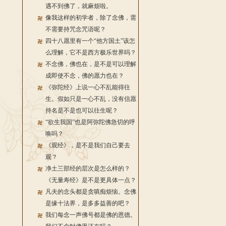
遇不到佛了，就麻烦啦。
像我这样的初学者，除了念佛，需
不需要持咒念咒语呢？
四十八愿里有一个“他方国土”该怎
么理解，它不是西方极乐世界吗？
不念佛，佛也在，是不是可以理解
成即使不念，佛的愿力也在？
《弥陀经》上说一心不乱能得往
生。假如只是一心不乱，没有信愿
持名是不是也可以往生呢？
“欲生我国”也是阿弥陀佛急切的呼
唤吗？
《观经》，是不是我们自己要去
观？
净土三部经的层次是怎么样的？
《无量寿经》是不是更具体一点？
凡夫的念头都是贪嗔痴烦恼。念佛
是缘十法界，是多多益善的吧？
我们每念一声佛号都是佛的恩德。