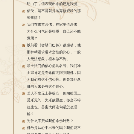
明白了，但表现出来的还是我慢。
信受，是不是就是抛弃修资粮的那
些事情？
我们在佛堂念佛，在家里也念佛，
为什么习气还是很重，自己还不能
觉照？
以前看《密勒日巴传》很感动，他
那种精进求道求空性的决心，一般
人无法想象，根本做不到。
净土法门的信心必具名号。我们净
土宗肯定是专念南无阿弥陀佛，因
为我们有这个信心啊。但是其他念
佛的人未必有这个信心。
若人不发无上菩提心，但闻彼国土
受乐无间，为乐故愿生，亦当不得
往生也。昙鸾大师这句话怎么理
解？
为什么不赞成我们念佛计数？
佛号是从心中出来的吗？我们能不