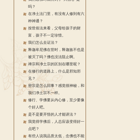
吗？
在净土法门里，有没有人修到有六
种神通？
按世俗法来看，父母给孩子的财
富，孩子不一定珍惜。
我们怎么去证法？
释迦牟尼佛在世时，释迦族不也是
被灭了吗？佛也没法阻止啊。
禅宗和净土宗的区别在哪里呢？
在修行的道路上，什么是邪知邪
见？
密宗是怎么回事？感觉很神秘，和
我们净土宗不一样。
修行、学佛要从内心修，至少要像
个好人吧。
是不是要开悟的人才能讲法？
我觉得学佛后，人总应该变得好一
点吧？
有些人说我品质太低，念佛也不能