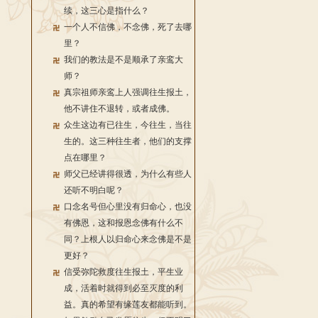
续，这三心是指什么？
一个人不信佛，不念佛，死了去哪
里？
我们的教法是不是顺承了亲鸾大
师？
真宗祖师亲鸾上人强调往生报土，
他不讲住不退转，或者成佛。
众生这边有已往生，今往生，当往
生的。这三种往生者，他们的支撑
点在哪里？
师父已经讲得很透，为什么有些人
还听不明白呢？
口念名号但心里没有归命心，也没
有佛恩，这和报恩念佛有什么不
同？上根人以归命心来念佛是不是
更好？
信受弥陀救度往生报土，平生业
成，活着时就得到必至灭度的利
益。真的希望有缘莲友都能听到。