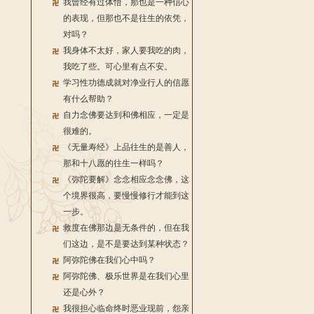
我曾经有过体悟，那也是一种信心
的表现，但那也不是往生的依凭，
对吗？
我身体不太好，家人要我吃的肉，
我吃了些。可心里有点不安。
学习性功德成就对净业行人的信愿
有什么帮助？
自力念佛要达到和佛相应，一定是
很难的。
《无量寿经》上品往生的是善人，
那和十八愿的往生一样吗？
《弥陀要解》念念相应念念佛，这
个境界很高，要慢慢修行才能到这
一步。
救度在佛那边是无条件的，但在我
们这边，是不是要达到某种状态？
阿弥陀佛在我们心中吗？
阿弥陀佛、极乐世界是在我们心里
还是心外？
我很担心临命终时恶业现前，怨亲