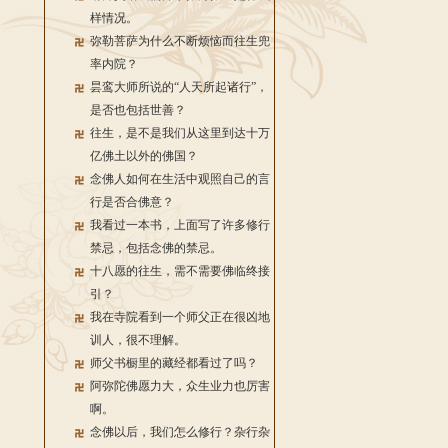
样情况。
弥勒菩萨为什么不断烦恼而往生兜
率内院？
昙鸾大师所说的“人天所起诸行”，
是否也包括世善？
往生，是不是我们从这里到达十万
亿佛土以外的佛国？
念佛人如何在生活中观照自己的言
行是否合佛意？
我看过一本书，上面写了许多修行
禁忌，包括念佛的禁忌。
十八愿的往生，需不需要佛临终接
引？
我在寺院看到一个师父正在很凶地
训人，很不理解。
师父书橱里的藏经都看过了吗？
阿弥陀佛愿力大，众生业力也厉害
啊。
念佛以后，我们怎么修行？杂行杂