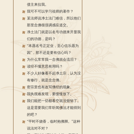
债主来拉我。
我可不可以学习祖师的著作？
某法师说净土法门难信，所以他们
那里念佛很强调感应道交。
净土法门就是以名号功德来开显我
们的功德，是吗？
“本愿名号正定业，至心信乐愿为
因”，那不还是要有信心吗？
为什么常常我一念佛就会流泪？
读经不懂意思有用吗？
不少人好像看不起净土宗，认为没
有修行，就是念念佛。
密宗里也有改写佛经的现象。
我执很难发现，要慢慢放下。
我们能把一切都看空就没烦恼了。
这是需要我们常听闻佛法才能得到
的吧？
“平时不烧香，临时抱佛脚。”这种
说法对不对？