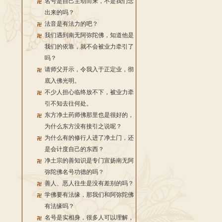
名号是自己主动而来，不是我们念
出来的吗？
法音是有法力的吧？
我们遇到南无阿弥陀佛，知道他是
我们的依靠，就不会被业力牵引了
吗？
请师父开示，令我入于正定业，彻
底入佛光明。
不少人担心临终放不下，被业力牵
引不知去往何处。
东方净土药师佛那里也是很好的，
为什么东方没有接引之说呢？
为什么有的修行人进了净土门，还
是会计度自己的东西？
净土宗的善知识是专门宣扬南无阿
弥陀佛名号功德的吗？
善人、恶人往生是没有差别的吗？
学佛要有法缘，那我们和阿弥陀佛
有法缘吗？
名号是实相身，很多人可以理解，