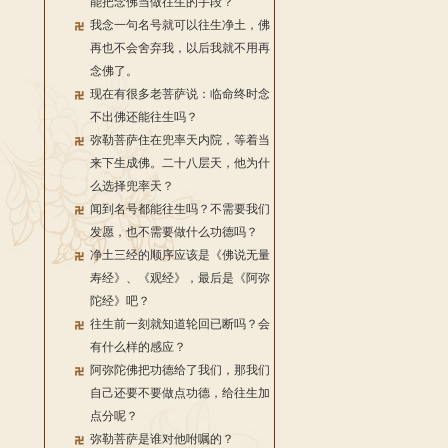
能把念佛当做往生的手段？
我念一句名号就可以往生净土，佛
再也不会舍弃我，以后我就不用再
念佛了。
现在有很多老菩萨说：临命终时念
不出佛还能往生吗？
弥勒菩萨住在兜率天内院，等着当
来下生成佛。二十八层天，他为什
么选择兜率天？
闻到名号都能往生吗？不需要我们
发愿，也不需要做什么功德吗？
净土三经的顺序应该是《佛说无量
寿经》、《观经》，最后是《阿弥
陀经》吧？
往生前一刻就知道轮回已断吗？会
有什么样的感应？
阿弥陀佛把功德给了我们，那我们
自己还要不要做点功德，给往生加
点分呢？
弥勒菩萨是谁对他咐嘱的？