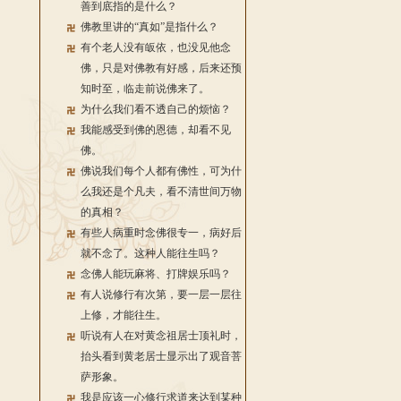
善到底指的是什么？
佛教里讲的“真如”是指什么？
有个老人没有皈依，也没见他念
佛，只是对佛教有好感，后来还预
知时至，临走前说佛来了。
为什么我们看不透自己的烦恼？
我能感受到佛的恩德，却看不见
佛。
佛说我们每个人都有佛性，可为什
么我还是个凡夫，看不清世间万物
的真相？
有些人病重时念佛很专一，病好后
就不念了。这种人能往生吗？
念佛人能玩麻将、打牌娱乐吗？
有人说修行有次第，要一层一层往
上修，才能往生。
听说有人在对黄念祖居士顶礼时，
抬头看到黄老居士显示出了观音菩
萨形象。
我是应该一心修行求道来达到某种