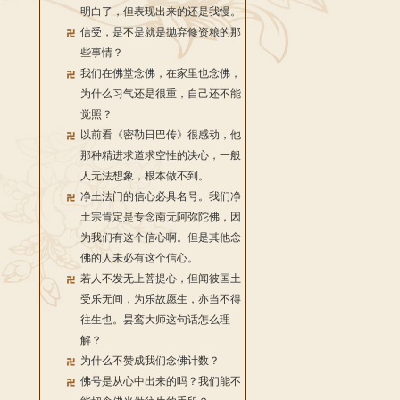
明白了，但表现出来的还是我慢。
信受，是不是就是抛弃修资粮的那
些事情？
我们在佛堂念佛，在家里也念佛，
为什么习气还是很重，自己还不能
觉照？
以前看《密勒日巴传》很感动，他
那种精进求道求空性的决心，一般
人无法想象，根本做不到。
净土法门的信心必具名号。我们净
土宗肯定是专念南无阿弥陀佛，因
为我们有这个信心啊。但是其他念
佛的人未必有这个信心。
若人不发无上菩提心，但闻彼国土
受乐无间，为乐故愿生，亦当不得
往生也。昙鸾大师这句话怎么理
解？
为什么不赞成我们念佛计数？
佛号是从心中出来的吗？我们能不