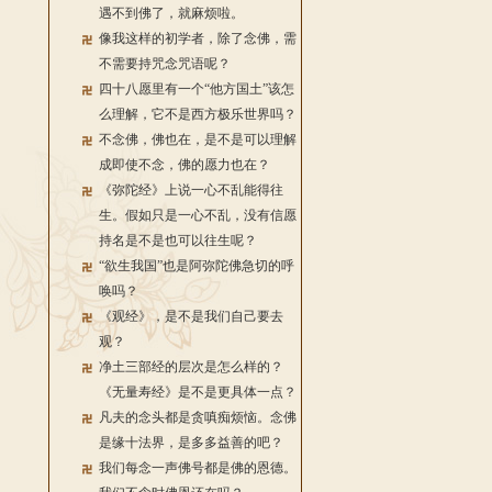
遇不到佛了，就麻烦啦。
像我这样的初学者，除了念佛，需
不需要持咒念咒语呢？
四十八愿里有一个“他方国土”该怎
么理解，它不是西方极乐世界吗？
不念佛，佛也在，是不是可以理解
成即使不念，佛的愿力也在？
《弥陀经》上说一心不乱能得往
生。假如只是一心不乱，没有信愿
持名是不是也可以往生呢？
“欲生我国”也是阿弥陀佛急切的呼
唤吗？
《观经》，是不是我们自己要去
观？
净土三部经的层次是怎么样的？
《无量寿经》是不是更具体一点？
凡夫的念头都是贪嗔痴烦恼。念佛
是缘十法界，是多多益善的吧？
我们每念一声佛号都是佛的恩德。