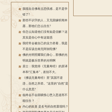
我现在念佛有点恐惧感，是不是学
错了?
那些不识字的人，又无因缘听闻本
愿，那他们怎么往生?
你怎么知道他们没有如是信解？这
其实是你心中有这疑惑
我经常会被自己的业力牵着，我是
不是应该念南无阿弥陀佛?
佛的光明照耀我们身心，那佛的光
明就是极乐世界的光明啊
居士：我觉得《无量寿经》的原译
本和“汇集本”，差别不大。
《佛说无量寿经》里“其国不逆
违，自然之所牵。”这里的“自然”是
什么意思?
临终会不会因嗔恨心堕入恶道而不
能往生？
内心的欢喜 是名号的自然显现吗？