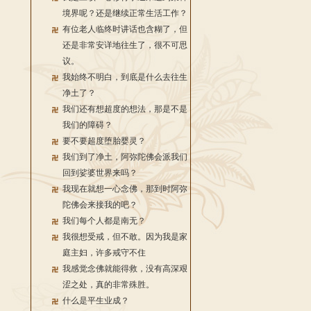
境界呢？还是继续正常生活工作？
有位老人临终时讲话也含糊了，但
还是非常安详地往生了，很不可思
议。
我始终不明白，到底是什么去往生
净土了？
我们还有想超度的想法，那是不是
我们的障碍？
要不要超度堕胎婴灵？
我们到了净土，阿弥陀佛会派我们
回到娑婆世界来吗？
我现在就想一心念佛，那到时阿弥
陀佛会来接我的吧？
我们每个人都是南无？
我很想受戒，但不敢。因为我是家
庭主妇，许多戒守不住
我感觉念佛就能得救，没有高深艰
涩之处，真的非常殊胜。
什么是平生业成？