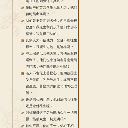
是往生的因缘还不具足？
轮回中的芸芸众生无量无边，他们
何时能出离啊？
我们是不是闻到名号，迟早都会被
救度？我先生和我孩子他们念佛不
精进，我是很用功的。
真宗认为不信他力，念佛不能往生
报土，只能生边地，是这样吗？
净土宗是以念佛为主，其他宗派也
遇到了，他们也念这句名号南无阿
弥陀佛，他们能不能往生呢？
若人不发无上菩提心，但闻彼国土
受乐无间，为乐故愿生，亦当不得
往生也。昙鸾大师的这句话怎么理
解？
说到信心的问题，他到底信心往生
还是念佛往生呢？
阿弥陀佛这句名号能满众生一切志
愿，能破众生一切无明吗？
信心不淳，信心不一，信心不相