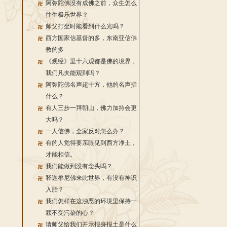
阿弥陀佛没有成佛之前，众生怎么
往生极乐世界？
师父打坐时能看到什么光吗？
西方国家信基督的多，东南亚信佛
教的多
《观经》里十六观都是佛的境界，
我们凡夫能观到吗？
阿弥陀佛名声超十方，他的名声指
什么？
有人三步一拜朝山，佛力加持会更
大吗？
一人信佛，全家反对怎么办？
有的人觉得要亲眼见到西方净土，
才能相信。
我们能做到没有念头吗？
释迦牟尼佛来此世界，有没有神识
入胎？
我们怎样在这浊恶的环境里保持一
颗不受污染的心？
请师父给我们开示报身报土是什么