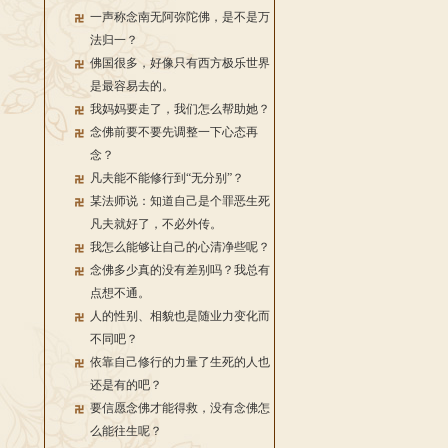
一声称念南无阿弥陀佛，是不是万
法归一？
佛国很多，好像只有西方极乐世界
是最容易去的。
我妈妈要走了，我们怎么帮助她？
念佛前要不要先调整一下心态再
念？
凡夫能不能修行到“无分别”？
某法师说：知道自己是个罪恶生死
凡夫就好了，不必外传。
我怎么能够让自己的心清净些呢？
念佛多少真的没有差别吗？我总有
点想不通。
人的性别、相貌也是随业力变化而
不同吧？
依靠自己修行的力量了生死的人也
还是有的吧？
要信愿念佛才能得救，没有念佛怎
么能往生呢？