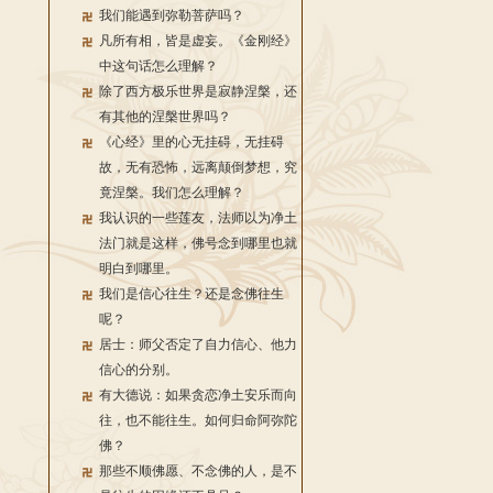
我们能遇到弥勒菩萨吗？
凡所有相，皆是虚妄。《金刚经》
中这句话怎么理解？
除了西方极乐世界是寂静涅槃，还
有其他的涅槃世界吗？
《心经》里的心无挂碍，无挂碍
故，无有恐怖，远离颠倒梦想，究
竟涅槃。我们怎么理解？
我认识的一些莲友，法师以为净土
法门就是这样，佛号念到哪里也就
明白到哪里。
我们是信心往生？还是念佛往生
呢？
居士：师父否定了自力信心、他力
信心的分别。
有大德说：如果贪恋净土安乐而向
往，也不能往生。如何归命阿弥陀
佛？
那些不顺佛愿、不念佛的人，是不