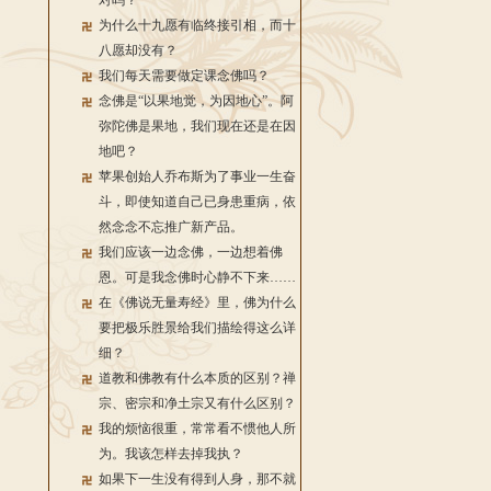
对吗？
为什么十九愿有临终接引相，而十
八愿却没有？
我们每天需要做定课念佛吗？
念佛是“以果地觉，为因地心”。阿
弥陀佛是果地，我们现在还是在因
地吧？
苹果创始人乔布斯为了事业一生奋
斗，即使知道自己已身患重病，依
然念念不忘推广新产品。
我们应该一边念佛，一边想着佛
恩。可是我念佛时心静不下来……
在《佛说无量寿经》里，佛为什么
要把极乐胜景给我们描绘得这么详
细？
道教和佛教有什么本质的区别？禅
宗、密宗和净土宗又有什么区别？
我的烦恼很重，常常看不惯他人所
为。我该怎样去掉我执？
如果下一生没有得到人身，那不就