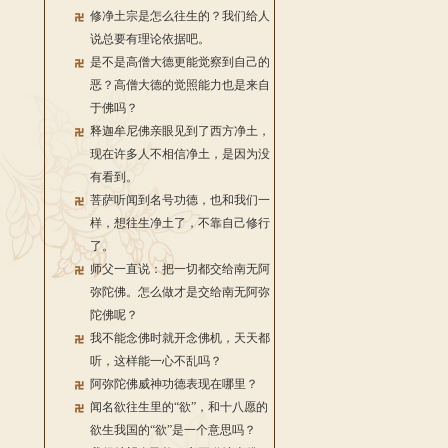
修净土宗是怎么往生的？我们给人
说总要有理论依据吧。
是不是高僧大德更能觉察到自己的
恶？高僧大德的觉照能力也是来自
于佛吗？
释迦牟尼佛亲眼见到了西方净土，
现在许多人不相信净土，是因为没
有看到。
菩萨听闻到名号功德，也和我们一
样，想往生净土了，不靠自己修行
了。
师父一直说：把一切都交给南无阿
弥陀佛。怎么做才是交给南无阿弥
陀佛呢？
我不能念佛时就开念佛机，天天都
听，这样能一心不乱吗？
阿弥陀佛威神功德表现在哪里？
闻名欲往生里的“欲”，和十八愿的
欲生我国的“欲”是一个意思吗？