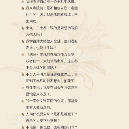
我很希望自己能一心不乱地念佛。
我来寺院前，是不相信自己一定能
往生的，因为我念佛断断续续，不
太用功。
十九、二十愿，说的是疑惑佛智的
念佛人吗？
我学祖师大德教人念佛，他们没有
发愿，也能往生吗？
《观经》里说的在胎宫住五百岁，
或者住十二大劫才能出来。这些都
不是具体的时间吧？
不少人平时总是说要往生净土，真
正到了临终时就不想走，怕死了。
有莲友说：我现在回头学习弥陀本
愿怕是来不及了。
我一直念文殊菩萨的心咒，那是梦
里有人教我念的。
人为什么要自杀？是不是着魔了？
自杀的人要下地狱吗？
不信佛，佛也救，也帮助我们吗？