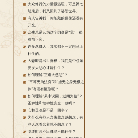
大众修行的力量很温暖，可是禅七
结束后，我又回到了娑婆世界。
有人告诉我，弥陀殿的佛像还没有
开光。
众生总是认为这个肉身是“我”，很
难放下它。
许多念佛人，其实都不一定想马上
往生的。
大悲即是出世善根，我们是否必须
要发大悲心才能往生？
如何理解“正道大慈悲”？
“平等无为法身”和“虚无之身无极之
体”有没有区别呢？
如何理解“果中说因，过闻为信”？
圣种性和性种性完全一致吗？
心和灵魂是不是一回事？
为什么有些人念佛越念越想念，有
些人念着念着就不想念了？
临终时念不出佛能不能往生？