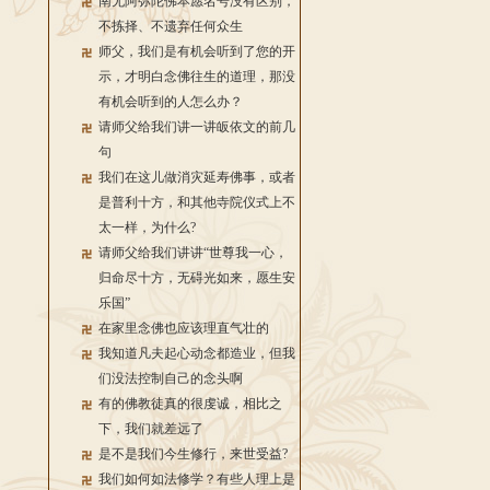
南无阿弥陀佛本愿名号没有区别，
不拣择、不遗弃任何众生
师父，我们是有机会听到了您的开
示，才明白念佛往生的道理，那没
有机会听到的人怎么办？
请师父给我们讲一讲皈依文的前几
句
我们在这儿做消灾延寿佛事，或者
是普利十方，和其他寺院仪式上不
太一样，为什么?
请师父给我们讲讲“世尊我一心，
归命尽十方，无碍光如来，愿生安
乐国”
在家里念佛也应该理直气壮的
我知道凡夫起心动念都造业，但我
们没法控制自己的念头啊
有的佛教徒真的很虔诚，相比之
下，我们就差远了
是不是我们今生修行，来世受益?
我们如何如法修学？有些人理上是