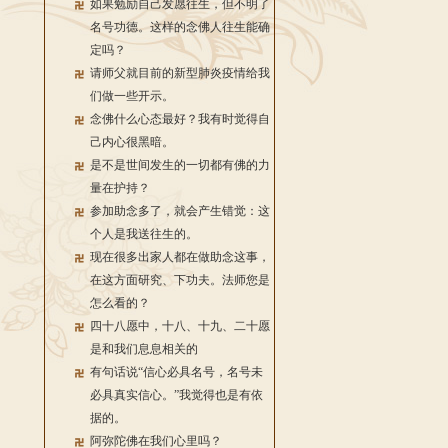
如果勉励自己发愿往生，但不明了
名号功德。这样的念佛人往生能确
定吗？
请师父就目前的新型肺炎疫情给我
们做一些开示。
念佛什么心态最好？我有时觉得自
己内心很黑暗。
是不是世间发生的一切都有佛的力
量在护持？
参加助念多了，就会产生错觉：这
个人是我送往生的。
现在很多出家人都在做助念这事，
在这方面研究、下功夫。法师您是
怎么看的？
四十八愿中，十八、十九、二十愿
是和我们息息相关的
有句话说“信心必具名号，名号未
必具真实信心。”我觉得也是有依
据的。
阿弥陀佛在我们心里吗？