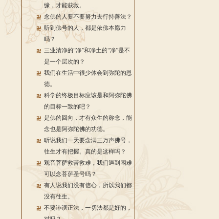
缘，才能获救。
念佛的人要不要努力去行持善法？
听到佛号的人，都是依佛本愿力
吗？
三业清净的“净”和净土的“净”是不
是一个层次的？
我们在生活中很少体会到弥陀的恩
德。
科学的终极目标应该是和阿弥陀佛
的目标一致的吧？
是佛的回向，才有众生的称念，能
念也是阿弥陀佛的功德。
听说我们一天要念满三万声佛号，
往生才有把握。真的是这样吗？
观音菩萨救苦救难，我们遇到困难
可以念菩萨圣号吗？
有人说我们没有信心，所以我们都
没有往生。
不要诽谤正法，一切法都是好的，