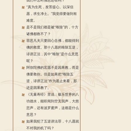
我们不念时佛恩还在吗？
“真为生死，发菩提心。以深信
愿，求生净土。”我觉得要做到有
难度。
是不是我们都是被“唯除”的，十方
诸佛都救不了？
罪恶凡夫只要回心念佛，都能得到
佛的救度。那十八愿的唯除五逆，
诽谤正法，其中“唯除”是什么意思
呢？
阿弥陀佛的宏愿不是因果教，而是
佛要救你。但是如果把“唯除五
逆，诽谤正法”作为遮止来看，那
还是因果教了。
《无量寿经》里说：极乐世界的八
功德水，能听闻到空无我声，大慈
悲声，还有波罗蜜声，这都是什么
意思？
如果我犯了五逆谤法罪，十八愿就
不对我的机了吗？