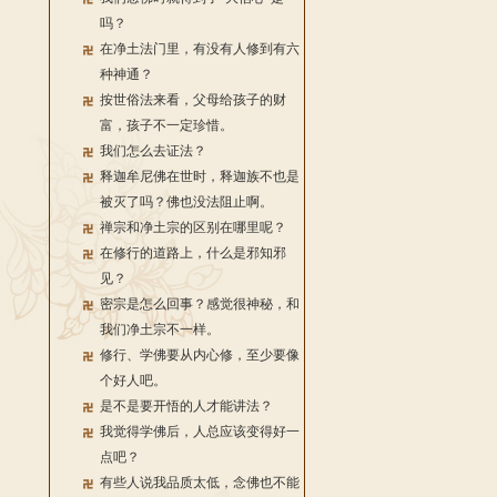
吗？
在净土法门里，有没有人修到有六
种神通？
按世俗法来看，父母给孩子的财
富，孩子不一定珍惜。
我们怎么去证法？
释迦牟尼佛在世时，释迦族不也是
被灭了吗？佛也没法阻止啊。
禅宗和净土宗的区别在哪里呢？
在修行的道路上，什么是邪知邪
见？
密宗是怎么回事？感觉很神秘，和
我们净土宗不一样。
修行、学佛要从内心修，至少要像
个好人吧。
是不是要开悟的人才能讲法？
我觉得学佛后，人总应该变得好一
点吧？
有些人说我品质太低，念佛也不能