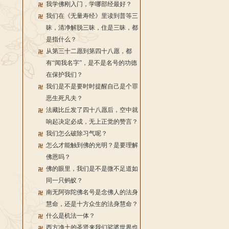
我学佛刚入门，学哪部经最好？
我们在《无量寿经》里读到普等三
昧，清净解脱三昧，住是三昧，都
是指什么？
从第三十二愿到第四十八愿，都
有“闻我名字”，是不是名号的功德
在保护我们？
我们是不是要时时提醒自己是个罪
恶生死凡夫？
法藏比丘发了四十八愿后，空中就
响起决定必成，无上正觉的赞言？
我们怎么破除习气呢？
怎么才能触到佛的光明？是要理解
佛恩吗？
佛的眼里，我们是不是微不足道如
同一只蚂蚁？
南无阿弥陀佛名号是念佛人的法身
慧命，还是十方众生的法身慧命？
什么是机法一体？
西方净土的圣贤来我们娑婆世界也