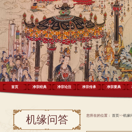
首页
净宗经典
净宗论注
净宗传承
净宗要典
您所在的位置：
首页
>>
机缘
机缘问答