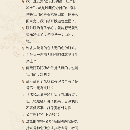
我一直以为“愿以此功德，庄严佛
净土”，就是以我们念佛的功德来
增长我们的善根福德因缘，这样念
回向文，我们就可以遂往生愿了。
以前以为有了信心，就能想见就见
极乐净土了，也能见一切山河大
地。
许多人觉得信心决定的念佛好难。
为什么一声南无阿弥陀佛就能往生
净土？
南无阿弥陀佛名号是法藏的，也是
我们的，对吗？
是不是有了光明就有佛号？有了佛
号不一定有光明？
《佛说无量寿经》我没有细读过，
但《地藏经》讲了因果，告诫我们
不要做坏事，好像更有针对性。
如何理解“住不退转”？
这里的“执持名号”是指阿弥陀佛执
持名号和念佛众生执持名号二者同