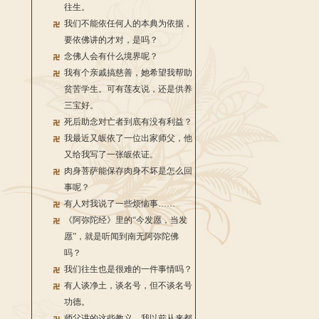
往生。
我们不能依任何人的本典为依据，
要依佛讲的才对，是吗？
念佛人会有什么境界呢？
我有个亲戚搞慈善，她希望我帮助
贫苦学生。可有莲友说，还是供养
三宝好。
死后助念对亡者到底有没有利益？
我最近又皈依了一位出家师父，他
又给我写了一张皈依证。
肉身菩萨能保存肉身不坏是怎么回
事呢？
有人对我说了一些烦恼事……
《阿弥陀经》里的“今发愿，当发
愿”，就是听闻到南无阿弥陀佛
吗？
我们往生也是很难的一件事情吗？
有人谈净土，谈名号，但不谈名号
功德。
师父讲的这些教义，我以前从来都