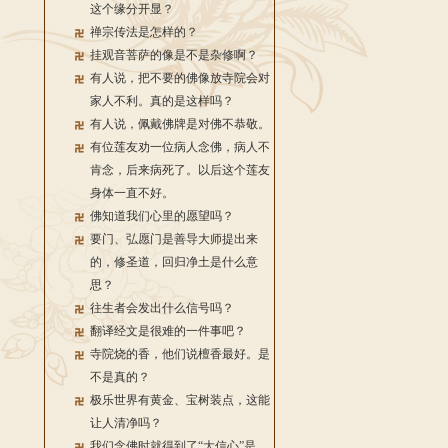
这个缘分开显？
禅宗传法是怎样的？
挂观音菩萨的像是不是杂修啊？
有人说，把不要的佛像放寺院会对
家人不利。真的是这样吗？
有人说，佩戴佛牌是对佛不恭敬。
有位莲友劝一位病人念佛，病人不
肯念，后来病死了。以后这个莲友
身体一直不好。
佛知道我们心里的愿望吗？
要门、弘愿门是善导大师提出来
的，修圣道，回归净土是什么意
思？
往生者会发出什么信号吗？
翻译经文是很难的一件事吧？
寺院烧的香，他们说檀香最好。是
不是真的？
极乐世界有黄金、宝树装点，这能
让人清净吗？
我们念佛时就得到了“大信心”是