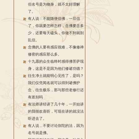
但名号是为物身，就不太好理解
了。
有人说：不能随便信佛，一旦信
了，你就要怎样怎样，念佛要念多
少，还要每天磕头，你做不到就别
乱信。
念佛的人要有感应很难，不像修禅
修密的感应那么多。
十九愿的众生临终时感得佛菩萨现
身，这是不是因为他们修诸功德？
往生净土就能明心见性了，是吗？
我们仅凭闻名就可以得到诸佛护
念，往生极乐，那与那些老修行还
有差别吗
有法师讲经讲了几十年，一开始讲
的我很欢喜听，可现在讲的就没法
听进去了。
有人说，不要讨论弥陀的法，因为
名号就是佛。