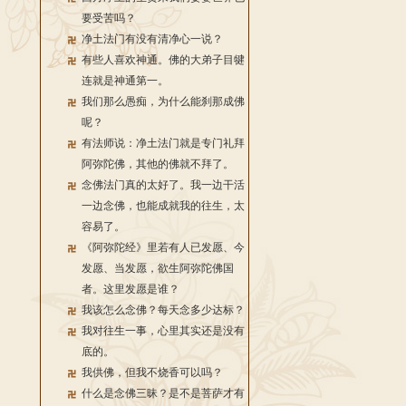
要受苦吗？
净土法门有没有清净心一说？
有些人喜欢神通。佛的大弟子目犍
连就是神通第一。
我们那么愚痴，为什么能刹那成佛
呢？
有法师说：净土法门就是专门礼拜
阿弥陀佛，其他的佛就不拜了。
念佛法门真的太好了。我一边干活
一边念佛，也能成就我的往生，太
容易了。
《阿弥陀经》里若有人已发愿、今
发愿、当发愿，欲生阿弥陀佛国
者。这里发愿是谁？
我该怎么念佛？每天念多少达标？
我对往生一事，心里其实还是没有
底的。
我供佛，但我不烧香可以吗？
什么是念佛三昧？是不是菩萨才有