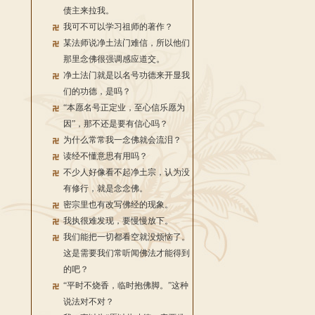
债主来拉我。
我可不可以学习祖师的著作？
某法师说净土法门难信，所以他们
那里念佛很强调感应道交。
净土法门就是以名号功德来开显我
们的功德，是吗？
“本愿名号正定业，至心信乐愿为
因”，那不还是要有信心吗？
为什么常常我一念佛就会流泪？
读经不懂意思有用吗？
不少人好像看不起净土宗，认为没
有修行，就是念念佛。
密宗里也有改写佛经的现象。
我执很难发现，要慢慢放下。
我们能把一切都看空就没烦恼了。
这是需要我们常听闻佛法才能得到
的吧？
“平时不烧香，临时抱佛脚。”这种
说法对不对？