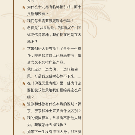
对吗？
为什么十九愿有临终接引相，而十
八愿却没有？
我们每天需要做定课念佛吗？
念佛是“以果地觉，为因地心”。阿
弥陀佛是果地，我们现在还是在因
地吧？
苹果创始人乔布斯为了事业一生奋
斗，即使知道自己已身患重病，依
然念念不忘推广新产品。
我们应该一边念佛，一边想着佛
恩。可是我念佛时心静不下来……
在《佛说无量寿经》里，佛为什么
要把极乐胜景给我们描绘得这么详
细？
道教和佛教有什么本质的区别？禅
宗、密宗和净土宗又有什么区别？
我的烦恼很重，常常看不惯他人所
为。我该怎样去掉我执？
如果下一生没有得到人身，那不就