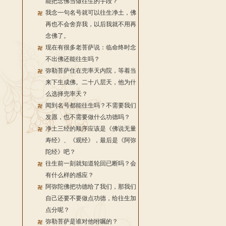
能把念佛当做往生的手段？
我念一句名号就可以往生净土，佛
再也不会舍弃我，以后我就不用再
念佛了。
现在有很多老菩萨说：临命终时念
不出佛还能往生吗？
弥勒菩萨住在兜率天内院，等着当
来下生成佛。二十八层天，他为什
么选择兜率天？
闻到名号都能往生吗？不需要我们
发愿，也不需要做什么功德吗？
净土三经的顺序应该是《佛说无量
寿经》、《观经》，最后是《阿弥
陀经》吧？
往生前一刻就知道轮回已断吗？会
有什么样的感应？
阿弥陀佛把功德给了我们，那我们
自己还要不要做点功德，给往生加
点分呢？
弥勒菩萨是谁对他咐嘱的？