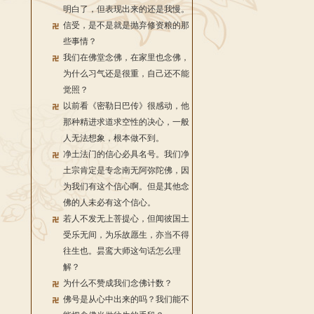
明白了，但表现出来的还是我慢。
信受，是不是就是抛弃修资粮的那
些事情？
我们在佛堂念佛，在家里也念佛，
为什么习气还是很重，自己还不能
觉照？
以前看《密勒日巴传》很感动，他
那种精进求道求空性的决心，一般
人无法想象，根本做不到。
净土法门的信心必具名号。我们净
土宗肯定是专念南无阿弥陀佛，因
为我们有这个信心啊。但是其他念
佛的人未必有这个信心。
若人不发无上菩提心，但闻彼国土
受乐无间，为乐故愿生，亦当不得
往生也。昙鸾大师这句话怎么理
解？
为什么不赞成我们念佛计数？
佛号是从心中出来的吗？我们能不