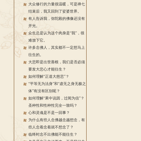
大众修行的力量很温暖，可是禅七
结束后，我又回到了娑婆世界。
有人告诉我，弥陀殿的佛像还没有
开光。
众生总是认为这个肉身是“我”，很
难放下它。
许多念佛人，其实都不一定想马上
往生的。
大悲即是出世善根，我们是否必须
要发大悲心才能往生？
如何理解“正道大慈悲”？
“平等无为法身”和“虚无之身无极之
体”有没有区别呢？
如何理解“果中说因，过闻为信”？
圣种性和性种性完全一致吗？
心和灵魂是不是一回事？
为什么有些人念佛越念越想念，有
些人念着念着就不想念了？
临终时念不出佛能不能往生？