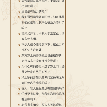
名号是自己主动而来，不是我们念
出来的吗？
法音是有法力的吧？
我们遇到南无阿弥陀佛，知道他是
我们的依靠，就不会被业力牵引了
吗？
请师父开示，令我入于正定业，彻
底入佛光明。
不少人担心临终放不下，被业力牵
引不知去往何处。
东方净土药师佛那里也是很好的，
为什么东方没有接引之说呢？
为什么有的修行人进了净土门，还
是会计度自己的东西？
净土宗的善知识是专门宣扬南无阿
弥陀佛名号功德的吗？
善人、恶人往生是没有差别的吗？
学佛要有法缘，那我们和阿弥陀佛
有法缘吗？
名号是实相身，很多人可以理解，