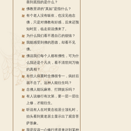
善到底指的是什么？
佛教里讲的“真如”是指什么？
有个老人没有皈依，也没见他念
佛，只是对佛教有好感，后来还预
知时至，临走前说佛来了。
为什么我们看不透自己的烦恼？
我能感受到佛的恩德，却看不见
佛。
佛说我们每个人都有佛性，可为什
么我还是个凡夫，看不清世间万物
的真相？
有些人病重时念佛很专一，病好后
就不念了。这种人能往生吗？
念佛人能玩麻将、打牌娱乐吗？
有人说修行有次第，要一层一层往
上修，才能往生。
听说有人在对黄念祖居士顶礼时，
抬头看到黄老居士显示出了观音菩
萨形象。
我是应该一心修行求道来达到某种