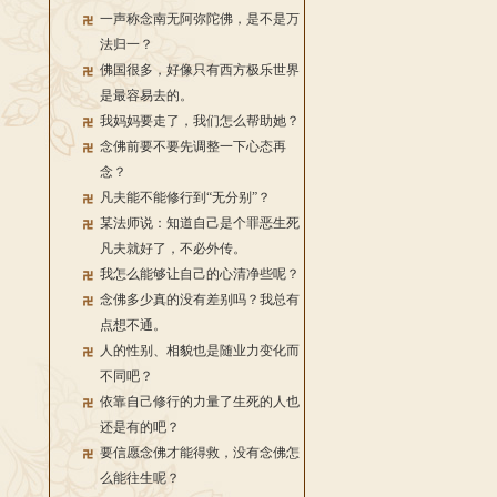
一声称念南无阿弥陀佛，是不是万
法归一？
佛国很多，好像只有西方极乐世界
是最容易去的。
我妈妈要走了，我们怎么帮助她？
念佛前要不要先调整一下心态再
念？
凡夫能不能修行到“无分别”？
某法师说：知道自己是个罪恶生死
凡夫就好了，不必外传。
我怎么能够让自己的心清净些呢？
念佛多少真的没有差别吗？我总有
点想不通。
人的性别、相貌也是随业力变化而
不同吧？
依靠自己修行的力量了生死的人也
还是有的吧？
要信愿念佛才能得救，没有念佛怎
么能往生呢？