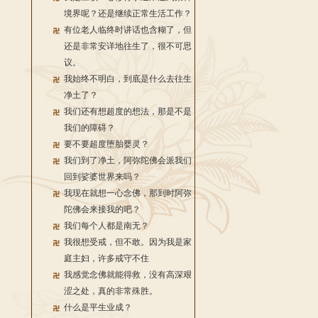
境界呢？还是继续正常生活工作？
有位老人临终时讲话也含糊了，但
还是非常安详地往生了，很不可思
议。
我始终不明白，到底是什么去往生
净土了？
我们还有想超度的想法，那是不是
我们的障碍？
要不要超度堕胎婴灵？
我们到了净土，阿弥陀佛会派我们
回到娑婆世界来吗？
我现在就想一心念佛，那到时阿弥
陀佛会来接我的吧？
我们每个人都是南无？
我很想受戒，但不敢。因为我是家
庭主妇，许多戒守不住
我感觉念佛就能得救，没有高深艰
涩之处，真的非常殊胜。
什么是平生业成？