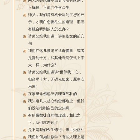
南无阿弥陀佛本愿名号没有区别，
不拣择、不遗弃任何众生
师父，我们是有机会听到了您的开
示，才明白念佛往生的道理，那没
有机会听到的人怎么办？
请师父给我们讲一讲皈依文的前几
句
我们在这儿做消灾延寿佛事，或者
是普利十方，和其他寺院仪式上不
太一样，为什么?
请师父给我们讲讲“世尊我一心，
归命尽十方，无碍光如来，愿生安
乐国”
在家里念佛也应该理直气壮的
我知道凡夫起心动念都造业，但我
们没法控制自己的念头啊
有的佛教徒真的很虔诚，相比之
下，我们就差远了
是不是我们今生修行，来世受益?
我们如何如法修学？有些人理上是