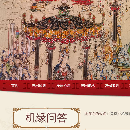
首页
净宗经典
净宗论注
净宗传承
净宗要典
您所在的位置：
首页
>>
机缘
机缘问答