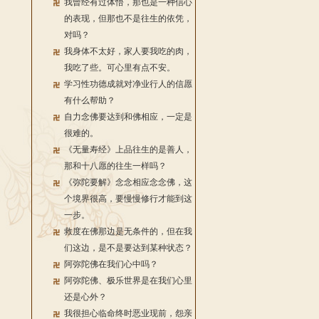
我曾经有过体悟，那也是一种信心
的表现，但那也不是往生的依凭，
对吗？
我身体不太好，家人要我吃的肉，
我吃了些。可心里有点不安。
学习性功德成就对净业行人的信愿
有什么帮助？
自力念佛要达到和佛相应，一定是
很难的。
《无量寿经》上品往生的是善人，
那和十八愿的往生一样吗？
《弥陀要解》念念相应念念佛，这
个境界很高，要慢慢修行才能到这
一步。
救度在佛那边是无条件的，但在我
们这边，是不是要达到某种状态？
阿弥陀佛在我们心中吗？
阿弥陀佛、极乐世界是在我们心里
还是心外？
我很担心临命终时恶业现前，怨亲