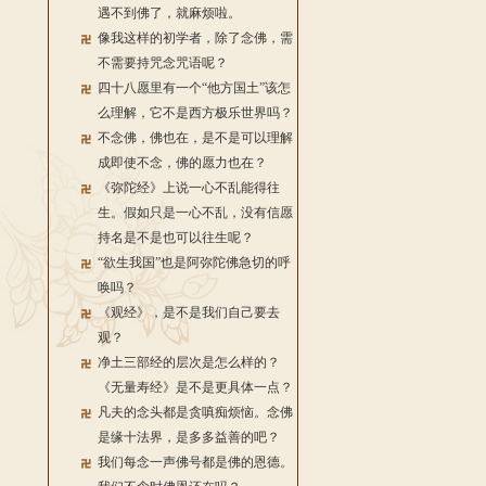
遇不到佛了，就麻烦啦。
像我这样的初学者，除了念佛，需
不需要持咒念咒语呢？
四十八愿里有一个“他方国土”该怎
么理解，它不是西方极乐世界吗？
不念佛，佛也在，是不是可以理解
成即使不念，佛的愿力也在？
《弥陀经》上说一心不乱能得往
生。假如只是一心不乱，没有信愿
持名是不是也可以往生呢？
“欲生我国”也是阿弥陀佛急切的呼
唤吗？
《观经》，是不是我们自己要去
观？
净土三部经的层次是怎么样的？
《无量寿经》是不是更具体一点？
凡夫的念头都是贪嗔痴烦恼。念佛
是缘十法界，是多多益善的吧？
我们每念一声佛号都是佛的恩德。