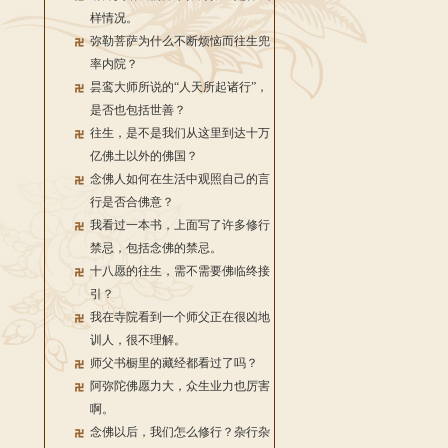
样情况。
弥勒菩萨为什么不断烦恼而往生兜
率内院？
昙鸾大师所说的“人天所起诸行”，
是否也包括世善？
往生，是不是我们从这里到达十万
亿佛土以外的佛国？
念佛人如何在生活中观照自己的言
行是否合佛意？
我看过一本书，上面写了许多修行
禁忌，包括念佛的禁忌。
十八愿的往生，需不需要佛临终接
引？
我在寺院看到一个师父正在很凶地
训人，很不理解。
师父书橱里的藏经都看过了吗？
阿弥陀佛愿力大，众生业力也厉害
啊。
念佛以后，我们怎么修行？杂行杂