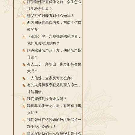
阿弥陀佛没有成佛之前，众生怎么
往生极乐世界？
师父打坐时能看到什么光吗？
西方国家信基督的多，东南亚信佛
教的多
《观经》里十六观都是佛的境界，
我们凡夫能观到吗？
阿弥陀佛名声超十方，他的名声指
什么？
有人三步一拜朝山，佛力加持会更
大吗？
一人信佛，全家反对怎么办？
有的人觉得要亲眼见到西方净土，
才能相信。
我们能做到没有念头吗？
释迦牟尼佛来此世界，有没有神识
入胎？
我们怎样在这浊恶的环境里保持一
颗不受污染的心？
请师父给我们开示报身报土是什么