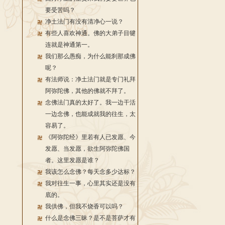
要受苦吗？
净土法门有没有清净心一说？
有些人喜欢神通。佛的大弟子目犍
连就是神通第一。
我们那么愚痴，为什么能刹那成佛
呢？
有法师说：净土法门就是专门礼拜
阿弥陀佛，其他的佛就不拜了。
念佛法门真的太好了。我一边干活
一边念佛，也能成就我的往生，太
容易了。
《阿弥陀经》里若有人已发愿、今
发愿、当发愿，欲生阿弥陀佛国
者。这里发愿是谁？
我该怎么念佛？每天念多少达标？
我对往生一事，心里其实还是没有
底的。
我供佛，但我不烧香可以吗？
什么是念佛三昧？是不是菩萨才有