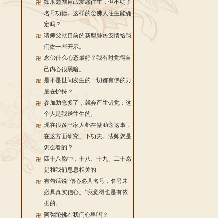
如果勉励自己发愿往生，但不明了
名号功德。这样的念佛人往生能确
定吗？
请师父就目前的新型肺炎疫情给我
们做一些开示。
念佛什么心态最好？我有时觉得自
己内心很黑暗。
是不是世间发生的一切都有佛的力
量在护持？
参加助念多了，就会产生错觉：这
个人是我送往生的。
现在很多出家人都在做助念这事，
在这方面研究、下功夫。法师您是
怎么看的？
四十八愿中，十八、十九、二十愿
是和我们息息相关的
有句话说“信心必具名号，名号未
必具真实信心。”我觉得也是有依
据的。
阿弥陀佛在我们心里吗？