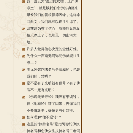
我一直以为“愿以此功德，庄严佛
净土”，就是以我们念佛的功德来
增长我们的善根福德因缘，这样念
回向文，我们就可以遂往生愿了。
以前以为有了信心，就能想见就见
极乐净土了，也能见一切山河大
地。
许多人觉得信心决定的念佛好难。
为什么一声南无阿弥陀佛就能往生
净土？
南无阿弥陀佛名号是法藏的，也是
我们的，对吗？
是不是有了光明就有佛号？有了佛
号不一定有光明？
《佛说无量寿经》我没有细读过，
但《地藏经》讲了因果，告诫我们
不要做坏事，好像更有针对性。
如何理解“住不退转”？
这里的“执持名号”是指阿弥陀佛执
持名号和念佛众生执持名号二者同