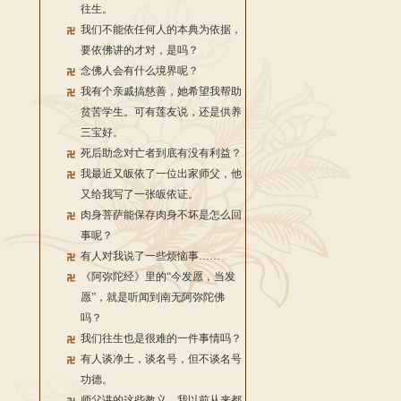
往生。
我们不能依任何人的本典为依据，
要依佛讲的才对，是吗？
念佛人会有什么境界呢？
我有个亲戚搞慈善，她希望我帮助
贫苦学生。可有莲友说，还是供养
三宝好。
死后助念对亡者到底有没有利益？
我最近又皈依了一位出家师父，他
又给我写了一张皈依证。
肉身菩萨能保存肉身不坏是怎么回
事呢？
有人对我说了一些烦恼事……
《阿弥陀经》里的“今发愿，当发
愿”，就是听闻到南无阿弥陀佛
吗？
我们往生也是很难的一件事情吗？
有人谈净土，谈名号，但不谈名号
功德。
师父讲的这些教义，我以前从来都