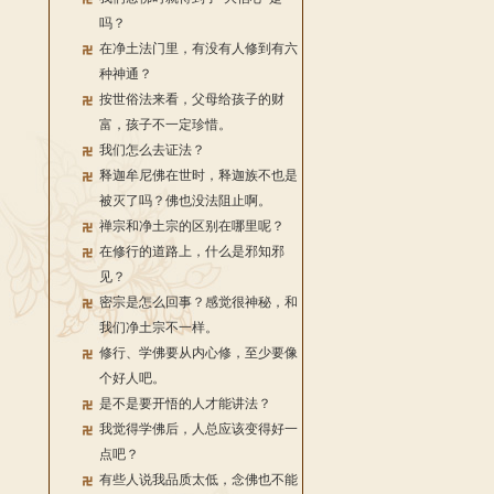
吗？
在净土法门里，有没有人修到有六
种神通？
按世俗法来看，父母给孩子的财
富，孩子不一定珍惜。
我们怎么去证法？
释迦牟尼佛在世时，释迦族不也是
被灭了吗？佛也没法阻止啊。
禅宗和净土宗的区别在哪里呢？
在修行的道路上，什么是邪知邪
见？
密宗是怎么回事？感觉很神秘，和
我们净土宗不一样。
修行、学佛要从内心修，至少要像
个好人吧。
是不是要开悟的人才能讲法？
我觉得学佛后，人总应该变得好一
点吧？
有些人说我品质太低，念佛也不能