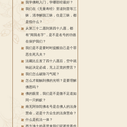
我学佛刚入门，学哪部经最好？
我们在《无量寿经》里读到普等三
昧，清净解脱三昧，住是三昧，都
是指什么？
从第三十二愿到第四十八愿，都
有“闻我名字”，是不是名号的功德
在保护我们？
我们是不是要时时提醒自己是个罪
恶生死凡夫？
法藏比丘发了四十八愿后，空中就
响起决定必成，无上正觉的赞言？
我们怎么破除习气呢？
怎么才能触到佛的光明？是要理解
佛恩吗？
佛的眼里，我们是不是微不足道如
同一只蚂蚁？
南无阿弥陀佛名号是念佛人的法身
慧命，还是十方众生的法身慧命？
什么是机法一体？
西方净土的圣贤来我们娑婆世界也