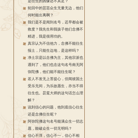
是往生的因缘还不具足？
轮回中的芸芸众生无量无边，他们
何时能出离啊？
我们是不是闻到名号，迟早都会被
救度？我先生和我孩子他们念佛不
精进，我是很用功的。
真宗认为不信他力，念佛不能往生
报土，只能生边地，是这样吗？
净土宗是以念佛为主，其他宗派也
遇到了，他们也念这句名号南无阿
弥陀佛，他们能不能往生呢？
若人不发无上菩提心，但闻彼国土
受乐无间，为乐故愿生，亦当不得
往生也。昙鸾大师的这句话怎么理
解？
说到信心的问题，他到底信心往生
还是念佛往生呢？
阿弥陀佛这句名号能满众生一切志
愿，能破众生一切无明吗？
信心不淳，信心不一，信心不相