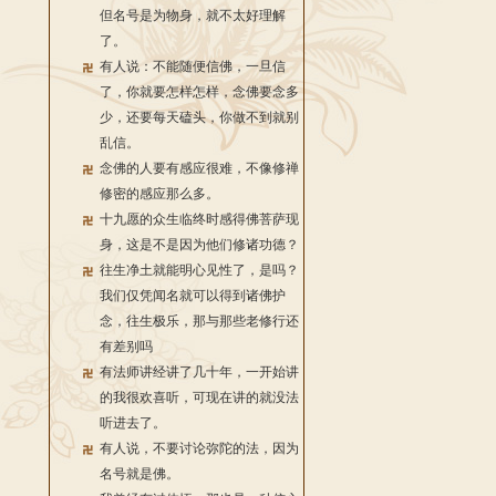
但名号是为物身，就不太好理解
了。
有人说：不能随便信佛，一旦信
了，你就要怎样怎样，念佛要念多
少，还要每天磕头，你做不到就别
乱信。
念佛的人要有感应很难，不像修禅
修密的感应那么多。
十九愿的众生临终时感得佛菩萨现
身，这是不是因为他们修诸功德？
往生净土就能明心见性了，是吗？
我们仅凭闻名就可以得到诸佛护
念，往生极乐，那与那些老修行还
有差别吗
有法师讲经讲了几十年，一开始讲
的我很欢喜听，可现在讲的就没法
听进去了。
有人说，不要讨论弥陀的法，因为
名号就是佛。