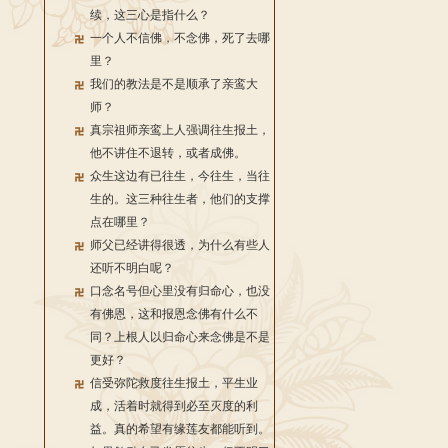
续，这三心是指什么？
一个人不信佛，不念佛，死了去哪
里？
我们的教法是不是顺承了亲鸾大
师？
真宗祖师亲鸾上人强调往生报土，
他不讲住不退转，或者成佛。
众生这边有已往生，今往生，当往
生的。这三种往生者，他们的支撑
点在哪里？
师父已经讲得很透，为什么有些人
还听不明白呢？
口念名号但心里没有归命心，也没
有佛恩，这和报恩念佛有什么不
同？上根人以归命心来念佛是不是
更好？
信受弥陀救度往生报土，平生业
成，活着时就得到必至灭度的利
益。真的希望有缘莲友都能听到。