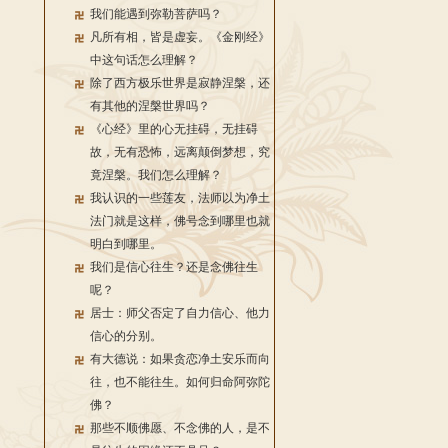
我们能遇到弥勒菩萨吗？
凡所有相，皆是虚妄。《金刚经》
中这句话怎么理解？
除了西方极乐世界是寂静涅槃，还
有其他的涅槃世界吗？
《心经》里的心无挂碍，无挂碍
故，无有恐怖，远离颠倒梦想，究
竟涅槃。我们怎么理解？
我认识的一些莲友，法师以为净土
法门就是这样，佛号念到哪里也就
明白到哪里。
我们是信心往生？还是念佛往生
呢？
居士：师父否定了自力信心、他力
信心的分别。
有大德说：如果贪恋净土安乐而向
往，也不能往生。如何归命阿弥陀
佛？
那些不顺佛愿、不念佛的人，是不