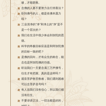
缘，才能获救。
念佛的人要不要努力去行持善法？
听到佛号的人，都是依佛本愿力
吗？
三业清净的“净”和净土的“净”是不
是一个层次的？
我们在生活中很少体会到弥陀的恩
德。
科学的终极目标应该是和阿弥陀佛
的目标一致的吧？
是佛的回向，才有众生的称念，能
念也是阿弥陀佛的功德。
听说我们一天要念满三万声佛号，
往生才有把握。真的是这样吗？
观音菩萨救苦救难，我们遇到困难
可以念菩萨圣号吗？
有人说我们没有信心，所以我们都
没有往生。
不要诽谤正法，一切法都是好的，