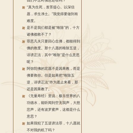
我们不念时佛恩还在吗？
“真为生死，发菩提心。以深信
愿，求生净土。”我觉得要做到有
难度。
是不是我们都是被“唯除”的，十方
诸佛都救不了？
罪恶凡夫只要回心念佛，都能得到
佛的救度。那十八愿的唯除五逆，
诽谤正法，其中“唯除”是什么意思
呢？
阿弥陀佛的宏愿不是因果教，而是
佛要救你。但是如果把“唯除五
逆，诽谤正法”作为遮止来看，那
还是因果教了。
《无量寿经》里说：极乐世界的八
功德水，能听闻到空无我声，大慈
悲声，还有波罗蜜声，这都是什么
意思？
如果我犯了五逆谤法罪，十八愿就
不对我的机了吗？