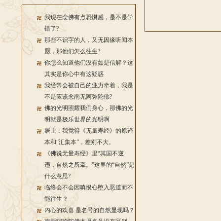
我现在念佛有点恐惧感，是不是学
错了?
那些不识字的人，又无因缘听闻本
愿，那他们怎么往生?
你怎么知道他们没有如是信解？这
其实是你心中有这疑惑
我经常会被自己的业力牵着，我是
不是应该念南无阿弥陀佛?
佛的光明照耀我们身心，那佛的光
明就是极乐世界的光明啊
居士：我觉得《无量寿经》的原译
本和“汇集本”，差别不大。
《佛说无量寿经》里“其国不逆
违，自然之所牵。”这里的“自然”是
什么意思?
临终会不会因嗔恨心堕入恶道而不
能往生？
内心的欢喜 是名号的自然显现吗？