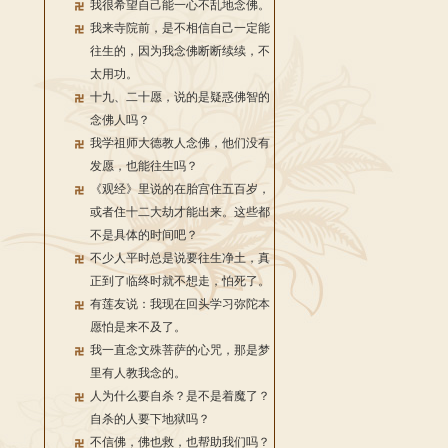
我很希望自己能一心不乱地念佛。
我来寺院前，是不相信自己一定能
往生的，因为我念佛断断续续，不
太用功。
十九、二十愿，说的是疑惑佛智的
念佛人吗？
我学祖师大德教人念佛，他们没有
发愿，也能往生吗？
《观经》里说的在胎宫住五百岁，
或者住十二大劫才能出来。这些都
不是具体的时间吧？
不少人平时总是说要往生净土，真
正到了临终时就不想走，怕死了。
有莲友说：我现在回头学习弥陀本
愿怕是来不及了。
我一直念文殊菩萨的心咒，那是梦
里有人教我念的。
人为什么要自杀？是不是着魔了？
自杀的人要下地狱吗？
不信佛，佛也救，也帮助我们吗？