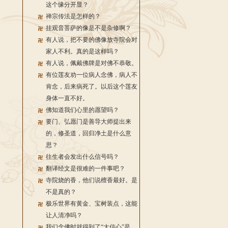
这个缘分开显？
禅宗传法是怎样的？
挂观音菩萨的像是不是杂修啊？
有人说，把不要的佛像放寺院会对
家人不利。真的是这样吗？
有人说，佩戴佛牌是对佛不恭敬。
有位莲友劝一位病人念佛，病人不
肯念，后来病死了。以后这个莲友
身体一直不好。
佛知道我们心里的愿望吗？
要门、弘愿门是善导大师提出来
的，修圣道，回归净土是什么意
思？
往生者会发出什么信号吗？
翻译经文是很难的一件事吧？
寺院烧的香，他们说檀香最好。是
不是真的？
极乐世界有黄金、宝树装点，这能
让人清净吗？
我们念佛时就得到了“大信心”是