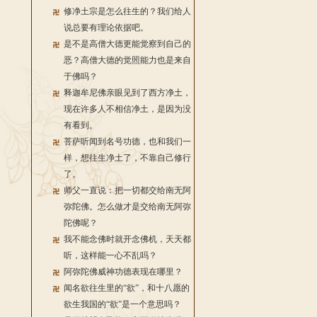
修净土宗是怎么往生的？我们给人
说总要有理论依据吧。
是不是高僧大德更能觉察到自己的
恶？高僧大德的觉照能力也是来自
于佛吗？
释迦牟尼佛亲眼见到了西方净土，
现在许多人不相信净土，是因为没
有看到。
菩萨听闻到名号功德，也和我们一
样，想往生净土了，不靠自己修行
了。
师父一直说：把一切都交给南无阿
弥陀佛。怎么做才是交给南无阿弥
陀佛呢？
我不能念佛时就开念佛机，天天都
听，这样能一心不乱吗？
阿弥陀佛威神功德表现在哪里？
闻名欲往生里的“欲”，和十八愿的
欲生我国的“欲”是一个意思吗？